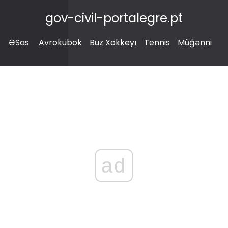
gov-civil-portalegre.pt
ƏSas
Avrokubok
Buz Xokkeyı
Tennis
Müğənni
ad