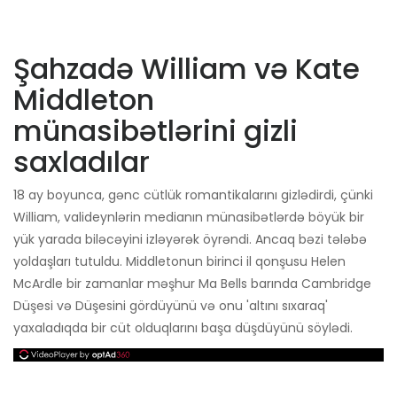
Şahzadə William və Kate
Middleton
münasibətlərini gizli
saxladılar
18 ay boyunca, gənc cütlük romantikalarını gizlədirdi, çünki
William, valideynlərin medianın münasibətlərdə böyük bir
yük yarada biləcəyini izləyərək öyrəndi. Ancaq bəzi tələbə
yoldaşları tutuldu. Middletonun birinci il qonşusu Helen
McArdle bir zamanlar məşhur Ma Bells barında Cambridge
Düşesi və Düşesini gördüyünü və onu 'altını sıxaraq'
yaxaladıqda bir cüt olduqlarını başa düşdüyünü söylədi.