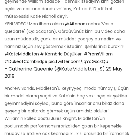
geyinəndə William sadəcə - demək istədiyim kimi gözləri
açıldı və dostuna döndü və' Vay, Kate isti! 'Dedi' kral
mütəxəssisi Katie Nicholl deyir.
YENİ VİDEO! Mən ilham aldım
@Aitanax
mahnı 'Vas a
quedarte' (Qalacaqsan). Gördüyünüz kimi bu video daha
uzun müddətdir, çünki bir müddət çox şey etmədim və
hamınız üçün səy göstərmək istədim. Şərhlərinizi buraxın!
#KateMiddleton
# Kembric Düşükləri
#PrensVilliam
#DukeofCambridge
pic.twitter.com/jqYoGxckQu
- Catherine Queenie (@KateMiddleton_S)
29 May
2019
Andrew Sands, Middleton'u xeyriyyəçi moda nümayişi üçün
bir model olaraq seçdi və Kate'nin heç vaxt açıq bir şəkildə
geyinmədiyini söylədi, buna görə 'insanlar onu biraz daha
qəşəng bir paltarda görmək üçün ümidsiz oldular.'
Williamın kollec dostu Jules Knight, Middleton'un
podiumdakı performansını xrizalidən çıxan bir kəpənəklə
müqayisə etdi və çox keçmədi ki, ikisi arasında bir 'romantik