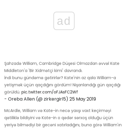
ad
Şahzadə William, Cambridge Düşesi Olmazdan əvvəl Kate
Middleton'a 'Bir Xidmətçi kimi' davrandı.
İndi bunu gündəmə gətirirlər? Kate'nin az qala William-a
yetişmək üçün qaçdığını gördüm! Nişanlandığı gün qaçdığı
görüldü.
pic.twitter.com/oFJAsFC2Wf
- Oreba Allen (@ zirkergirl5)
25 May 2019
McArdle, William və Kate-in necə yaxşı vaxt keçirməyi
qətiliklə bildiyini və Kate-in o qədər sərxoş olduğu üçün
yeriyə bilmədiyi bir gecəni xatırladığını, buna görə William'ın