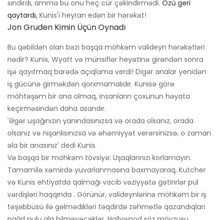
sındırdı, amma bu onu heç cür çəkindirmədi.
Özü geri
qaytardı,
Kunis'i heyran edən bir hərəkət!
Jon Gruden Kimin Üçün Oynadı
Bu qəbildən olan bəzi başqa möhkəm valideyn hərəkətləri
nədir? Kunis, Wyatt və münsiflər heyətinə girəndən sonra
işə qayıtmaq barədə açıqlama verdi! Digər analar yenidən
iş gücünə girməkdən qorxmamalıdır. Kunisə görə
möhtəşəm bir ana olmaq, insanların çoxunun həyata
keçirməsindən daha asandır.
'Əgər uşağınızın yanındasınızsa və orada olsanız, orada
olsanız və nişanlısınızsa və əhəmiyyət verərsinizsə, o zaman
əla bir anasınız' dedi Kunis.
Və başqa bir möhkəm tövsiyə: Uşaqlarınızı korlamayın.
Tamamilə xəmirdə yuvarlanmasına baxmayaraq, Kutcher
və Kunis ehtiyatda qalmağı vacib vəziyyətə gətirirlər pul
vərdişləri haqqında . Görünür, valideynlərinə möhkəm bir iş
təşəbbüsü ilə gəlmədikləri təqdirdə zəhmətlə qazandıqları
nağd pulu ala bilməyəcəklər. Hollywood söz mövzusu