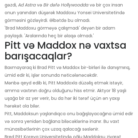
gəzdi,
Ad Astra
və
Bir dəfə Hollywoodda
və bir çox insan
onun yanından düşərək Maddoxu Yonsei Universitetində
görməsini gözləyirdi. Əlbətdə bu olmadı.
'Brad Maddoxu görməyə çalışmadı' deyən bir adam
paylaşdı. 'Aralarında heç bir əlaqə olmadı.'
Pitt və Maddox nə vaxtsa
barışacaqlar?
Baxmayaraq ki Brad Pitt və Maddox bir-birləri ilə danışmırıq,
ümid edir ki, işlər sonunda nəticələnəcəkdir.
Mənbə qeyd edib ki, Pitt Maddoxla düzəliş etmək istəyir,
amma vaxtının doğru olduğunu hiss etmir. Aktyor 18 yaşlı
uşağa bir az yer verir, bu da hər iki tərəf üçün ən yaxşı
hərəkət ola bilər.
Pitt, Maddoksun yaşlandıqca onu bağışlayacağına ümid edir
və sonra yenidən bağlana biləcəklərinə inanır. Bu vaxt
münasibətlərinin çox uzaq qalacağı səslənir.
Bred Pitt Koreya Universitetində oğlu Maddoksu ziyarət