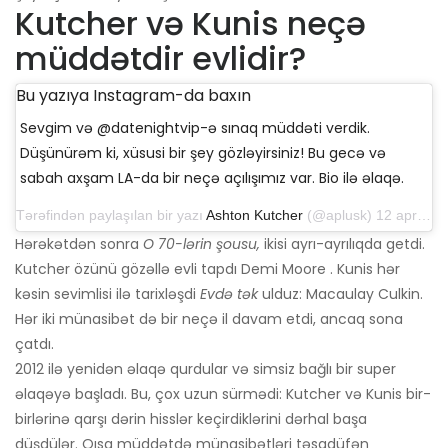
Kutcher və Kunis neçə
müddətdir evlidir?
Bu yazıya Instagram-da baxın
Sevgim və @datenightvip-ə sınaq müddəti verdik.
Düşünürəm ki, xüsusi bir şey gözləyirsiniz! Bu gecə və
sabah axşam LA-da bir neçə açılışımız var. Bio ilə əlaqə.
Tərəfindən paylaşılan bir yazı
Ashton Kutcher
(@aplusk) 12 aprel 2019-cu il, saat 14: 50-də PDT
Hərəkətdən sonra
O 70-lərin şousu,
ikisi ayrı-ayrılıqda getdi.
Kutcher özünü gözəllə evli tapdı Demi Moore . Kunis hər
kəsin sevimlisi ilə tarixləşdi
Evdə tək
ulduz: Macaulay Culkin.
Hər iki münasibət də bir neçə il davam etdi, ancaq sona
çatdı.
2012 ilə yenidən əlaqə qurdular və simsiz bağlı bir super
əlaqəyə başladı. Bu, çox uzun sürmədi: Kutcher və Kunis bir-
birlərinə qarşı dərin hisslər keçirdiklərini dərhal başa
düşdülər. Qısa müddətdə münasibətləri təsadüfən