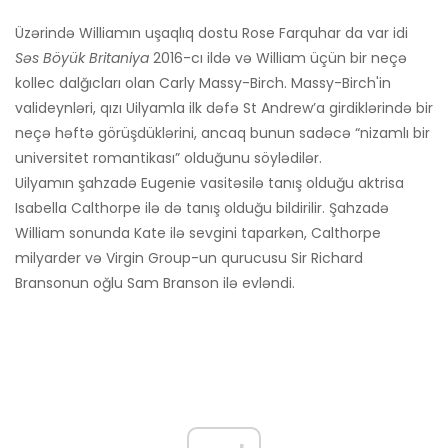
Üzərində Williamın uşaqlıq dostu Rose Farquhar da var idi
Səs Böyük Britaniya
2016-cı ildə və William üçün bir neçə
kollec dalğıcları olan Carly Massy-Birch. Massy-Birch'in
valideynləri, qızı Uilyamla ilk dəfə St Andrew’a girdiklərində bir
neçə həftə görüşdüklərini, ancaq bunun sadəcə “nizamlı bir
universitet romantikası” olduğunu söylədilər.
Uilyamın şahzadə Eugenie vasitəsilə tanış olduğu aktrisa
Isabella Calthorpe ilə də tanış olduğu bildirilir. Şahzadə
William sonunda Kate ilə sevgini taparkən, Calthorpe
milyarder və Virgin Group-un qurucusu Sir Richard
Bransonun oğlu Sam Branson ilə evləndi.