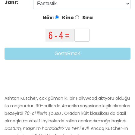
Janr:
Növ:
Kino
Sıra
GöstəRməK
Ashton Kutcher, çox güman ki, bir Hollywood aktyoru olduğu
ilə məşhurdur. 90-cı illərdə Amerika sayəsində kiçik ekranları
bəzəyirdi
70-ci illərin şousu
. Oradan kült klassikası da daxil
olmaqla müxtəlif layihələrdə rolları canlandırmağa başladı
Dostum, maşınım haradadır?
və
Yeni evli.
Ancaq Kutcher-in