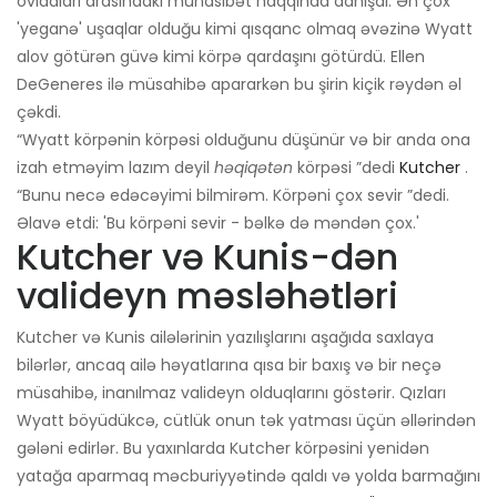
övladları arasındakı münasibət haqqında danışdı. Ən çox
'yeganə' uşaqlar olduğu kimi qısqanc olmaq əvəzinə Wyatt
alov götürən güvə kimi körpə qardaşını götürdü. Ellen
DeGeneres ilə müsahibə apararkən bu şirin kiçik rəydən əl
çəkdi.
“Wyatt körpənin körpəsi olduğunu düşünür və bir anda ona
izah etməyim lazım deyil
həqiqətən
körpəsi ”dedi
Kutcher
.
“Bunu necə edəcəyimi bilmirəm. Körpəni çox sevir ”dedi.
Əlavə etdi: 'Bu körpəni sevir - bəlkə də məndən çox.'
Kutcher və Kunis-dən
valideyn məsləhətləri
Kutcher və Kunis ailələrinin yazılışlarını aşağıda saxlaya
bilərlər, ancaq ailə həyatlarına qısa bir baxış və bir neçə
müsahibə, inanılmaz valideyn olduqlarını göstərir. Qızları
Wyatt böyüdükcə, cütlük onun tək yatması üçün əllərindən
gələni edirlər. Bu yaxınlarda Kutcher körpəsini yenidən
yatağa aparmaq məcburiyyətində qaldı və yolda barmağını