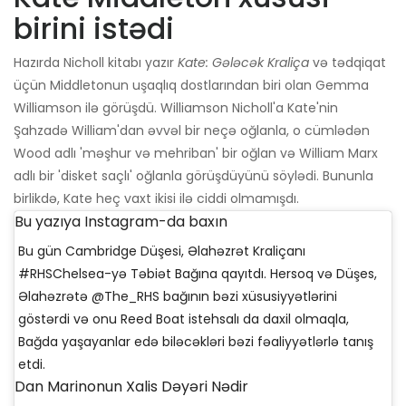
birini istədi
Hazırda Nicholl kitabı yazır
Kate: Gələcək Kraliça
və tədqiqat
üçün Middletonun uşaqlıq dostlarından biri olan Gemma
Williamson ilə görüşdü. Williamson Nicholl'a Kate'nin
Şahzadə William'dan əvvəl bir neçə oğlanla, o cümlədən
Wood adlı 'məşhur və mehriban' bir oğlan və William Marx
adlı bir 'disket saçlı' oğlanla görüşdüyünü söylədi. Bununla
birlikdə, Kate heç vaxt ikisi ilə ciddi olmamışdı.
Bu yazıya Instagram-da baxın
Bu gün Cambridge Düşesi, Əlahəzrət Kraliçanı
#RHSChelsea-yə Təbiət Bağına qayıtdı. Hersoq və Düşes,
Əlahəzrətə @The_RHS bağının bəzi xüsusiyyətlərini
göstərdi və onu Reed Boat istehsalı da daxil olmaqla,
Bağda yaşayanlar edə biləcəkləri bəzi fəaliyyətlərlə tanış
etdi.
Dan Marinonun Xalis Dəyəri Nədir