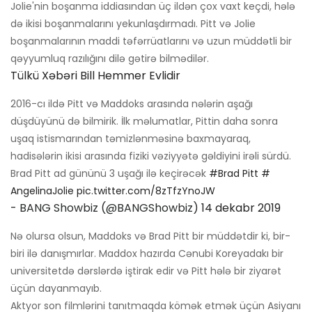
Jolie'nin boşanma iddiasından üç ildən çox vaxt keçdi, hələ
də ikisi boşanmalarını yekunlaşdırmadı. Pitt və Jolie
boşanmalarının maddi təfərrüatlarını və uzun müddətli bir
qəyyumluq razılığını dilə gətirə bilmədilər.
Tülkü Xəbəri Bill Hemmer Evlidir
2016-cı ildə Pitt və Maddoks arasında nələrin aşağı
düşdüyünü də bilmirik. İlk məlumatlar, Pittin daha sonra
uşaq istismarından təmizlənməsinə baxmayaraq,
hadisələrin ikisi arasında fiziki vəziyyətə gəldiyini irəli sürdü.
Brad Pitt ad gününü 3 uşağı ilə keçirəcək
#Brad Pitt
#
AngelinaJolie
pic.twitter.com/8zTfzYnoJW
- BANG Showbiz (@BANGShowbiz)
14 dekabr 2019
Nə olursa olsun, Maddoks və Brad Pitt bir müddətdir ki, bir-
biri ilə danışmırlar. Maddox hazırda Cənubi Koreyadakı bir
universitetdə dərslərdə iştirak edir və Pitt hələ bir ziyarət
üçün dayanmayıb.
Aktyor son filmlərini tanıtmaqda kömək etmək üçün Asiyanı