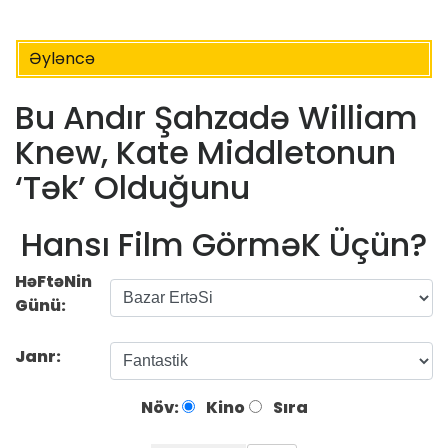
Əyləncə
Bu Andır Şahzadə William
Knew, Kate Middletonun
‘Tək’ Olduğunu
Hansı Film GörməK Üçün?
HəFtəNin
Günü:
Janr:
Növ:
Kino
Sıra