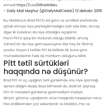
etmədi
https://t.co/El6hAWSkbu
- Daily Mail Məşhur (@DailyMailCeleb)
12 dekabr 2019
Bu, Maddoxun Brad Pitt'in ad günü və ya Milad ərəfəsində
iştirak etməyi niyə planlaşdırmadığını izah edə bilər, ancaq
digər iki övladının da niyə atladığını açıqlamır.
Pax'ın Pitt'e qarşı kin-küdurəti olduğu bildirilir, ancaq
Zahara'nın da niyə getməyəcəyinə dair heç bir fikrimiz
yoxdur. Keçən il tətildə Pitt ilə birlikdə idi, buna görə
münasibətlərinin hələ də möhkəm olduğunu bilirik.
Pitt tətil sürtükləri
haqqında nə düşünür?
Brad Pitt-in üç uşağının tətil günlərində onu niyə qazmağı
qərara aldığını dəqiq deyə bilməsək də, daxili bir qaynaq
Pitt-in məsələni gündəmə gətirmədiyini söyləyir.
Aktyor, görünür, uşaqlarının onun haqqında həqiqətən necə
hiss etdiklərindən çox xəbərdardır və Maddox, Pax və