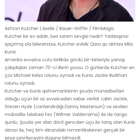
Ashton Kutcher | Axelle / Bauer-Griffin / FilmMagic
Kutcher bir ev adıdır, bəs xanım sevgisi nədir? Yaddaşınızı
qaçırmış ola bilərsinizsə, Kutcher evlidir
Qara qu
aktrisa Mila
Kunis.
Amerika əvvəlcə cütü birlikdə gördü bir-birləriylə yanaşı
çalışdıqları zaman
70-ci illərin şousu.
O günlərdə Kutcher ən
çox Michael Kelso rolunu oynadı və Kunis Jackie Burkhart
rolunu oynadı.
Kutcher və Kunis qəhrəmanlarının şouda münasibətləri
olduğu üçün bir az əvvəlcədən xəbər verildi. Lakin Jackie,
Steven Hyde (canlandırdığı Danny Masterson) və sevilən
mübadilə tələbəsi Fez (Wilmer Valderrama) ilə də tango
qurdu. Şouda yer alan dörd gəncdən üçü ilə tanış olan Kunis
obrazı ilə, heç kim ekrandakı romantikalarının gerçək bir
şeyə çevriləcəyini düşünə bilməzdi.