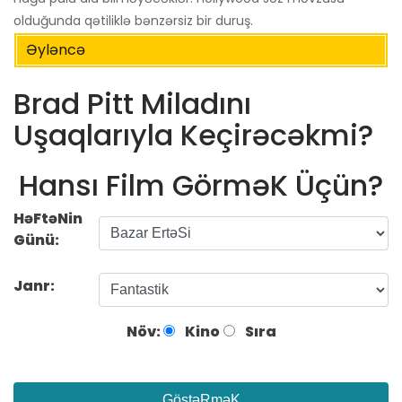
olduğunda qətiliklə bənzərsiz bir duruş.
Əyləncə
Brad Pitt Miladını
Uşaqlarıyla Keçirəcəkmi?
Hansı Film GörməK Üçün?
HəFtəNin
Günü:
Janr:
Növ:
Kino
Sıra
GöstəRməK