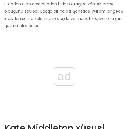
Etondan olan dostlarından birinin otağına kömək etməli
olduğunu söylədi. Başqa bir halda, Şahzadə William bir gecə
içdikdən sonra kolun içinə düşdü və mühafizəçiləri onu geri
götürməli oldular.
ad
Kate Middleton xüsusi