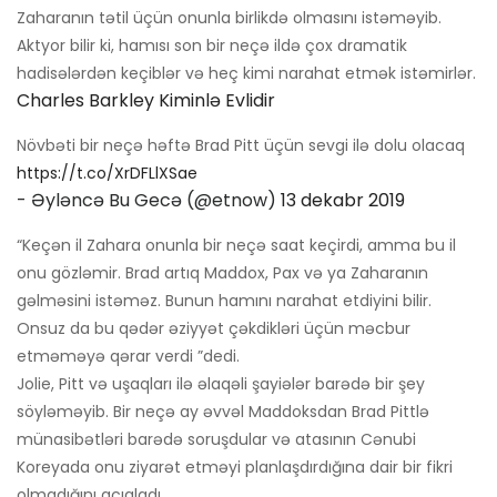
Zaharanın tətil üçün onunla birlikdə olmasını istəməyib.
Aktyor bilir ki, hamısı son bir neçə ildə çox dramatik
hadisələrdən keçiblər və heç kimi narahat etmək istəmirlər.
Charles Barkley Kiminlə Evlidir
Növbəti bir neçə həftə Brad Pitt üçün sevgi ilə dolu olacaq
https://t.co/XrDFLlXSae
- Əyləncə Bu Gecə (@etnow)
13 dekabr 2019
“Keçən il Zahara onunla bir neçə saat keçirdi, amma bu il
onu gözləmir. Brad artıq Maddox, Pax və ya Zaharanın
gəlməsini istəməz. Bunun hamını narahat etdiyini bilir.
Onsuz da bu qədər əziyyət çəkdikləri üçün məcbur
etməməyə qərar verdi ”dedi.
Jolie, Pitt və uşaqları ilə əlaqəli şayiələr barədə bir şey
söyləməyib. Bir neçə ay əvvəl Maddoksdan Brad Pittlə
münasibətləri barədə soruşdular və atasının Cənubi
Koreyada onu ziyarət etməyi planlaşdırdığına dair bir fikri
olmadığını açıqladı.