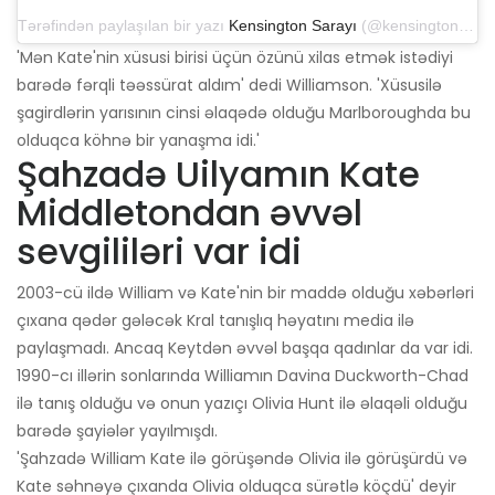
Tərəfindən paylaşılan bir yazı
Kensington Sarayı
(@kensingtonroyal) 20 may 2019-cu il, saat 12: 07-də ​​PDT
'Mən Kate'nin xüsusi birisi üçün özünü xilas etmək istədiyi
barədə fərqli təəssürat aldım' dedi Williamson. 'Xüsusilə
şagirdlərin yarısının cinsi əlaqədə olduğu Marlboroughda bu
olduqca köhnə bir yanaşma idi.'
Şahzadə Uilyamın Kate
Middletondan əvvəl
sevgililəri var idi
2003-cü ildə William və Kate'nin bir maddə olduğu xəbərləri
çıxana qədər gələcək Kral tanışlıq həyatını media ilə
paylaşmadı. Ancaq Keytdən əvvəl başqa qadınlar da var idi.
1990-cı illərin sonlarında Williamın Davina Duckworth-Chad
ilə tanış olduğu və onun yazıçı Olivia Hunt ilə əlaqəli olduğu
barədə şayiələr yayılmışdı.
'Şahzadə William Kate ilə görüşəndə ​​Olivia ilə görüşürdü və
Kate səhnəyə çıxanda Olivia olduqca sürətlə köçdü' deyir