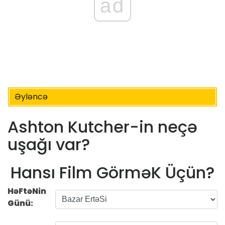
ad
Əyləncə
Ashton Kutcher-in neçə
uşağı var?
Hansı Film GörməK Üçün?
HəFtəNin
Günü: