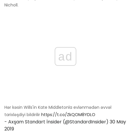
Nicholl.
ad
Hər kəsin Wills'in Kate Middletonla evlənmədən əvvəl
tarixləşdiyi bildirilir
https://t.co/ZkQOM8YDLO
- Axşam Standart İnsider (@StandardInsider)
30 May
2019