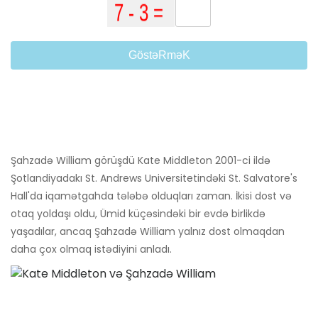
GöstəRməK
Şahzadə William görüşdü Kate Middleton 2001-ci ildə
Şotlandiyadakı St. Andrews Universitetindəki St. Salvatore's
Hall'da iqamətgahda tələbə olduqları zaman. İkisi dost və
otaq yoldaşı oldu, Ümid küçəsindəki bir evdə birlikdə
yaşadılar, ancaq Şahzadə William yalnız dost olmaqdan
daha çox olmaq istədiyini anladı.