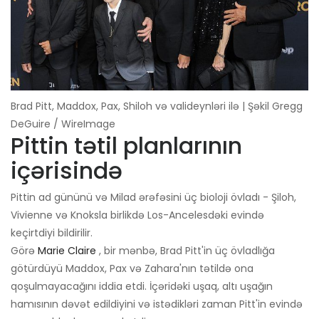
Brad Pitt, Maddox, Pax, Shiloh və valideynləri ilə | Şəkil Gregg
DeGuire / WireImage
Pittin tətil planlarının
içərisində
Pittin ad gününü və Milad ərəfəsini üç bioloji övladı - Şiloh,
Vivienne və Knoksla birlikdə Los-Ancelesdəki evində
keçirtdiyi bildirilir.
Görə
Marie Claire
, bir mənbə, Brad Pitt'in üç övladlığa
götürdüyü Maddox, Pax və Zahara'nın tətildə ona
qoşulmayacağını iddia etdi. İçəridəki uşaq, altı uşağın
hamısının dəvət edildiyini və istədikləri zaman Pitt'in evində