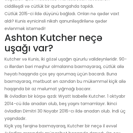
ciddiləşdi və cütlük bir qurbangahda tapıldı.
Cütlük 2015-ci ildə düyünü bağladı. Onları nə qədər vaxt
aldı? Kunis eynicinsli nikah qanuniləşdirilənə qədər
evlənmək istəmədi!
Ashton Kutcher neçə
uşağı var?
Kutcher və Kunis, iki gözəl uşağın qürurlu valideynləridir. 90-
cı illərdən bəri məşhur olmalarına baxmayaraq, cütlük ailə
həyatı haqqında çox şey qorumaq üçün bacardı. Buna
baxmayaraq, mətbuat ən azından bu mükəmməl kiçik ailə
haqqında bir az məlumat yığmağı bacarır.
İlk övladları bir körpə qızdı: Wyatt Isabelle Kutcher. 1 oktyabr
2014-cü ildə anadan olub, beş yaşını tamamlayır. İkinci
övladları Dimitri 30 Noyabr 2016-cı ildə anadan olub. İndi üç
yaşındadır.
Kiçik yaş fərqinə baxmayaraq, Kutcher bir neçə il əvvəl