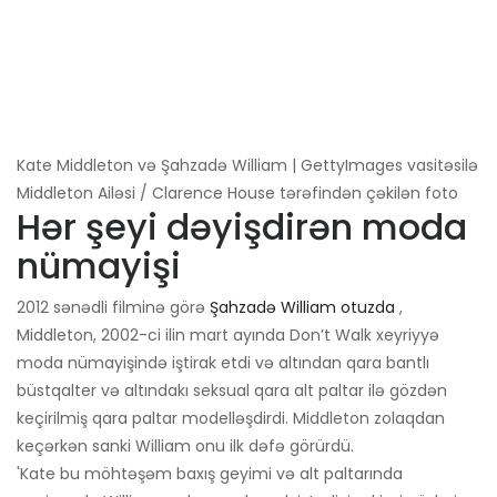
Kate Middleton və Şahzadə William | GettyImages vasitəsilə
Middleton Ailəsi / Clarence House tərəfindən çəkilən foto
Hər şeyi dəyişdirən moda
nümayişi
2012 sənədli filminə görə
Şahzadə William otuzda
,
Middleton, 2002-ci ilin mart ayında Don’t Walk xeyriyyə
moda nümayişində iştirak etdi və altından qara bantlı
büstqalter və altındakı seksual qara alt paltar ilə gözdən
keçirilmiş qara paltar modelləşdirdi. Middleton zolaqdan
keçərkən sanki William onu ​​ilk dəfə görürdü.
'Kate bu möhtəşəm baxış geyimi və alt paltarında