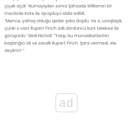
çiçək açdı'. Nümayişdən sonra Şahzadə Williamın bir
məclisdə Kate ilə öpüşdüyü iddia edildi.
“Məncə, yaltaq olduğu qədər şoka düşdü. Və o, uzaqlaşdı,
çünki o vaxt Rupert Finch adlı dördüncü kurs tələbəsi ilə
görüşürdü ”dedi Nicholl. “Yaxşı, bu münasibətlərinin
başlanğıcı idi və zavallı Rupert Finch. Şans vermədi, elə
deyilmi? ”
ad