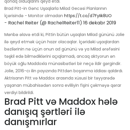
qonaq olduqlarını qeyd etdi.
Brad Pitt-in Gənc Uşaqlarla Milad Gecəsi Planlarının
İçərisində - Monitor olmadan
https://t.co/d7FyIik8UO
- Rachel Reiter (@ RachelReiter11)
16 dekabr 2019
Mənbə əlavə etdi ki, Pittin bütün uşaqları Milad gününü Jolie
ilə qeyd etmək üçün hazır olacaqlar. İçəridəki uşaqlardan
bəzilərinin nə üçün onun ad gününü və ya Milad ərəfəsini
təşkil edə bilmədiklərini açıqlamadı, ancaq aktyorun ən
böyük oğlu Maddoxla münasibətləri bir neçə ildir gərgindir.
Jolie, 2016-cı ilin payızında Pittdən boşanma iddiası qaldırdı.
Aktrisanın Pitt və Maddox arasında xüsusi bir təyyarədə
yaşanan mübahisədən sonra evliliyin fişini çəkməyə qərar
verdiyi bildirildi.
Brad Pitt və Maddox hələ
danışıq şərtləri ilə
danışmırlar