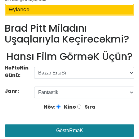
Əyləncə
Brad Pitt Miladını
Uşaqlarıyla Keçirəcəkmi?
Hansı Film GörməK Üçün?
HəFtəNin
Günü:
Janr:
Növ:
Kino
Sıra
GöstəRməK