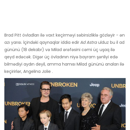
Brad Pitt övladları ilə vaxt keçirməyi səbirsizliklə gözləyir - ən
azı yarısı. İçindəki qaynaqlar iddia edir
Ad Astra
ulduz bu il ad
gününü (18 dekabr) və Milad ərəfəsini cəmi üç uşaq ilə
qeyd edəcək. Digər üç övladının niyə bayram şənliyi edə
bilmədiyi aydın deyil, amma hamısı Milad gününü anaları ilə
keçirirlər, Angelina Jolie .