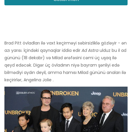
Brad Pitt övladları ilə vaxt keçirməyi səbirsizliklə gözləyir - ən
azı yarısı. İçindəki qaynaqlar iddia edir
Ad Astra
ulduz bu il ad
gününü (18 dekabr) və Milad ərəfəsini cəmi üç uşaq ilə
qeyd edəcək. Digər üç övladının niyə bayram şənliyi edə
bilmədiyi aydın deyil, amma hamısı Milad gününü anaları ilə
keçirirlər, Angelina Jolie .