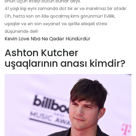
onun üçün etdiyi bütün bunlar deyil.
41 yaşlı kişi eyni zamanda dot bir ər və inanılmaz bir atadır.
Oh, hətta son on ildə qocalmış kimi görünmür! Evlilik,
uşaqlar və ən son xəyanət və qətllə əlaqəli stresi
düşünəndə dəli!
Kevin Love Nba Nə Qədər Hündürdür
Ashton Kutcher
uşaqlarının anası kimdir?