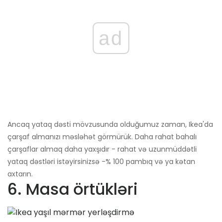
ad
Ancaq yataq dəsti mövzusunda olduğumuz zaman, Ikea'da
çarşaf almanızı məsləhət görmürük. Daha rahat bahalı
çarşaflar almaq daha yaxşıdır - rahat və uzunmüddətli
yataq dəstləri istəyirsinizsə -% 100 pambıq və ya kətan
axtarın.
6. Masa örtükləri