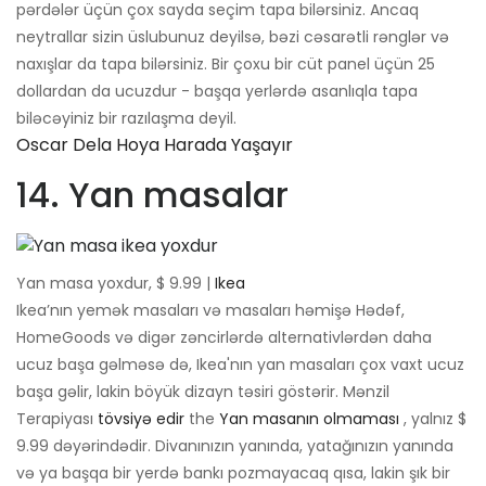
pərdələr üçün çox sayda seçim tapa bilərsiniz. Ancaq
neytrallar sizin üslubunuz deyilsə, bəzi cəsarətli rənglər və
naxışlar da tapa bilərsiniz. Bir çoxu bir cüt panel üçün 25
dollardan da ucuzdur - başqa yerlərdə asanlıqla tapa
biləcəyiniz bir razılaşma deyil.
Oscar Dela Hoya Harada Yaşayır
14. Yan masalar
Yan masa yoxdur, $ 9.99 |
Ikea
Ikea’nın yemək masaları və masaları həmişə Hədəf,
HomeGoods və digər zəncirlərdə alternativlərdən daha
ucuz başa gəlməsə də, Ikea'nın yan masaları çox vaxt ucuz
başa gəlir, lakin böyük dizayn təsiri göstərir. Mənzil
Terapiyası
tövsiyə edir
the
Yan masanın olmaması
, yalnız $
9.99 dəyərindədir. Divanınızın yanında, yatağınızın yanında
və ya başqa bir yerdə bankı pozmayacaq qısa, lakin şık bir