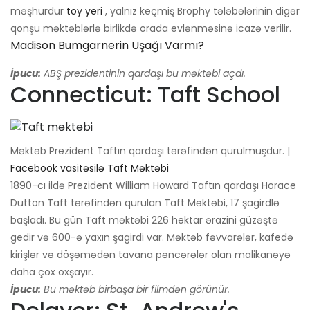
məşhurdur
toy yeri
, yalnız keçmiş Brophy tələbələrinin digər
qonşu məktəblərlə birlikdə orada evlənməsinə icazə verilir.
Madison Bumgarnerin Uşağı Varmı?
İpucu:
ABŞ prezidentinin qardaşı bu məktəbi açdı.
Connecticut: Taft School
Məktəb Prezident Taftın qardaşı tərəfindən qurulmuşdur. |
Facebook vasitəsilə Taft Məktəbi
1890-cı ildə Prezident William Howard Taftın qardaşı Horace
Dutton Taft tərəfindən qurulan Taft Məktəbi, 17 şagirdlə
başladı. Bu gün Taft məktəbi 226 hektar ərazini güzəştə
gedir və 600-ə yaxın şagirdi var. Məktəb fəvvarələr, kafedə
kirişlər və döşəmədən tavana pəncərələr olan malikanəyə
daha çox oxşayır.
İpucu:
Bu məktəb birbaşa bir filmdən görünür.