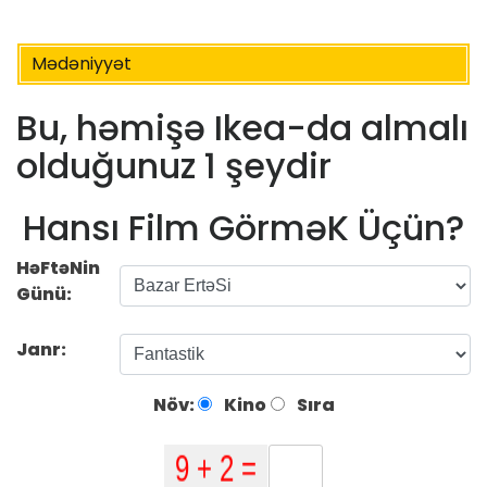
Mədəniyyət
Bu, həmişə Ikea-da almalı
olduğunuz 1 şeydir
Hansı Film GörməK Üçün?
HəFtəNin
Günü:
Janr:
Növ:
Kino
Sıra