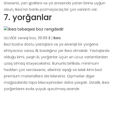
istəsəniz, yan şpallara və ya arxasında yatan birinə uyğun
olsun, Ikea'nın bankı pozmayacaq bir çox variantı var.
7. yorğanlar
ULLVIDE vərəqi boz, 39.99 $ |
Ikea
Bəzi büdcə dostu yastıqlara və ya əlverişli bir yorğana
ehtiyacınız varsa, ilk baxdığınız yer Ikea olmalıdır. Yastıqlarda
olduğu kimi, yəqin ki, yorğanlar üçün ən ucuz variantlardan
uzaq olmaq istəyəcəksiniz. Bununla birlikdə, minimum
həddən çox xərcləsəniz, əllərinizi aşağı və lələk kimi bəzi
premium materiallara ala bilərsiniz. Qiymətlər digər
mağazalarda tapa biləcəyinizdən daha yaxşıdır. Üstəlik, Ikea
yorğanlarını evdə yuyub qurutmaq asandır.