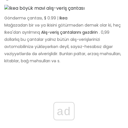
Göndərmə çantası, $ 0.99 |
Ikea
Mağazadan bir və ya ikisini götürmədən demək olar ki, heç
Ikea'dan ayrılmırıq
Alış-veriş çantalarını gəzdirin
. 0,99
dollarlıq bu çantalar yalnız bütün alış-verişlərinizi
avtomobilinizə yükləyərkən deyil, saysız-hesabsız digər
vəziyyətlərdə də əlverişlidir. Bunları paltar, ərzaq məhsulları,
kitablar, bağ məhsulları və s.
ad