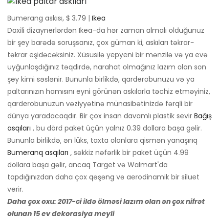
Bumerang askısı, $ 3.79 |
Ikea
Daxili dizaynerlərdən Ikea-da hər zaman almalı olduğunuz
bir şey barədə soruşsanız, çox güman ki, askıları təkrar-
təkrar eşidəcəksiniz. Xüsusilə yepyeni bir mənzilə və ya evə
uyğunlaşdığınız təqdirdə, narahat olmağınız lazım olan son
şey kimi səslənir. Bununla birlikdə, qarderobunuzu və ya
paltarınızın hamısını eyni görünən askılarla təchiz etməyiniz,
qarderobunuzun vəziyyətinə münasibətinizdə fərqli bir
dünya yaradacaqdır. Bir çox insan davamlı plastik sevir
Bağış
asqıları
, bu dörd paket üçün yalnız 0.39 dollara başa gəlir.
Bununla birlikdə, ən lüks, taxta olanlara qismən yanaşırıq
Bumeranq asqıları
, səkkiz nəfərlik bir paket üçün 4.99
dollara başa gəlir, ancaq Target və Walmart'da
tapdığınızdan daha çox qəşəng və aerodinamik bir siluet
verir.
Daha çox oxu: 2017-ci ildə ölməsi lazım olan ən çox nifrət
olunan 15 ev dekorasiya meyli