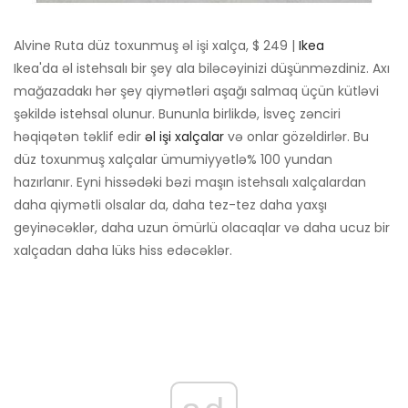
Alvine Ruta düz toxunmuş əl işi xalça, $ 249 |
Ikea
Ikea'da əl istehsalı bir şey ala biləcəyinizi düşünməzdiniz. Axı
mağazadakı hər şey qiymətləri aşağı salmaq üçün kütləvi
şəkildə istehsal olunur. Bununla birlikdə, İsveç zənciri
həqiqətən təklif edir
əl işi xalçalar
və onlar gözəldirlər. Bu
düz toxunmuş xalçalar ümumiyyətlə% 100 yundan
hazırlanır. Eyni hissədəki bəzi maşın istehsalı xalçalardan
daha qiymətli olsalar da, daha tez-tez daha yaxşı
geyinəcəklər, daha uzun ömürlü olacaqlar və daha ucuz bir
xalçadan daha lüks hiss edəcəklər.