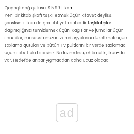
Qapaqlı dağ qutusu, $ 5.99 |
Ikea
Yeni bir kitab şkafı təşkil etmək üçün kifayət deyilsə,
şanslısınız. Ikea da çox ehtiyata sahibdir
təşkilatçılar
dağınıqlığınızı təmizləmək üçün. Kağızlar və jurnallar üçün
sənədlər, masaüstünüzün zəruri əşyalarını düzəltmək üçün
saxlama qutuları və bütün TV pultlarını bir yerdə saxlamaq
üçün səbət ala bilərsiniz. Nə lazımdırsa, ehtimal ki, Ikea-da
var. Hədəfdə anbar yığmaqdan daha ucuz olacaq.
ad