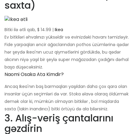
saxta)
Bitki ilə ətli qab, $ 14.99 |
Ikea
Ev bitkiləri əhvalınızı yüksəldir və evinizdəki havanı təmizləyir.
Fide yarpaqları əncir ağaclarından pothos üzümlərinə qədər
hər şeydə Ikea'nın ucuz qiymətlərini gördükdə, bu qədər
alıcının niyə yaşıl bir şeylə super mağazadan çıxdığını dərhal
başa düşəcəksiniz.
Naomi Osaka Ata Kimdir?
Ancaq Ikea'nın baş barmaqları yaşıldan daha çox qara olan
insanlar üçün seçimləri də var. Stoka əlavə olaraq öldürmək
demək olar ki, mümkün olmayan bitkilər , bol miqdarda
saxta (lakin inandırıcı) bitki örtüyü də ala bilərsiniz.
3. Alış-veriş çantalarını
gəzdirin