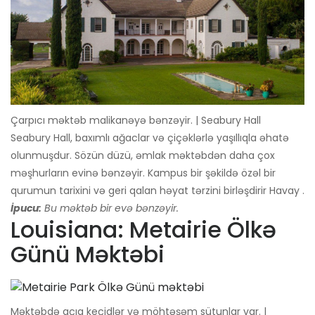
Çarpıcı məktəb malikanəyə bənzəyir. | Seabury Hall
Seabury Hall, baxımlı ağaclar və çiçəklərlə yaşıllıqla əhatə
olunmuşdur. Sözün düzü, əmlak məktəbdən daha çox
məşhurların evinə bənzəyir. Kampus bir şəkildə özəl bir
qurumun tarixini və geri qalan həyat tərzini birləşdirir Havay .
İpucu:
Bu məktəb bir evə bənzəyir.
Louisiana: Metairie Ölkə
Günü Məktəbi
Məktəbdə açıq keçidlər və möhtəşəm sütunlar var. |