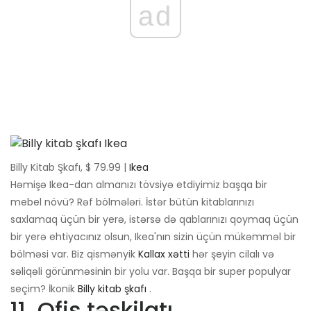
ad
Billy Kitab Şkafı, $ 79.99 |
Ikea
Həmişə Ikea-dan almanızı tövsiyə etdiyimiz başqa bir
mebel növü? Rəf bölmələri. İstər bütün kitablarınızı
saxlamaq üçün bir yerə, istərsə də qablarınızı qoymaq üçün
bir yerə ehtiyacınız olsun, Ikea'nın sizin üçün mükəmməl bir
bölməsi var. Biz qismənyik
Kallax xətti
hər şeyin cilalı və
səliqəli görünməsinin bir yolu var. Başqa bir super populyar
seçim? İkonik
Billy kitab şkafı
.
11. Ofis təşkilatı