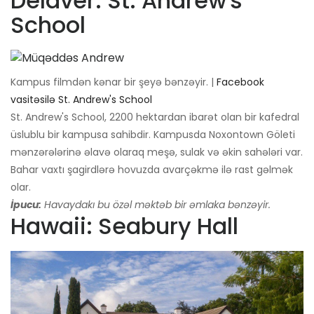
Delaver: St. Andrew's
School
Kampus filmdən kənar bir şeyə bənzəyir. |
Facebook
vasitəsilə St. Andrew's School
St. Andrew's School, 2200 hektardan ibarət olan bir kafedral
üslublu bir kampusa sahibdir. Kampusda Noxontown Göleti
mənzərələrinə əlavə olaraq meşə, sulak və əkin sahələri var.
Bahar vaxtı şagirdlərə hovuzda avarçəkmə ilə rast gəlmək
olar.
İpucu:
Havaydakı bu özəl məktəb bir əmlaka bənzəyir.
Hawaii: Seabury Hall