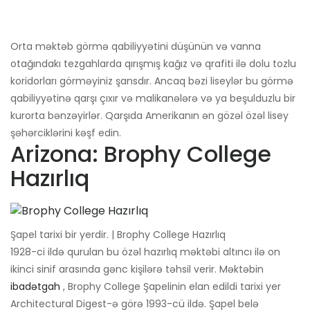
Orta məktəb görmə qabiliyyətini düşünün və vanna
otağındakı tezgahlarda qırışmış kağız və qrafiti ilə dolu tozlu
koridorları görməyiniz şansdır. Ancaq bəzi liseylər bu görmə
qabiliyyətinə qarşı çıxır və malikanələrə və ya beşulduzlu bir
kurorta bənzəyirlər. Qarşıda Amerikanın ən gözəl özəl lisey
şəhərciklərini kəşf edin.
Arizona: Brophy College
Hazırlıq
Şapel tarixi bir yerdir. | Brophy College Hazırlıq
1928-ci ildə qurulan bu özəl hazırlıq məktəbi altıncı ilə on
ikinci sinif arasında gənc kişilərə təhsil verir. Məktəbin
ibadətgah
, Brophy College Şapelinin elan edildi tarixi yer
Architectural Digest-ə görə 1993-cü ildə. Şapel belə