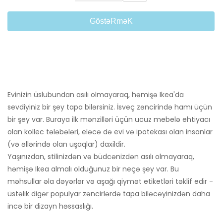
GöstəRməK
Evinizin üslubundan asılı olmayaraq, həmişə Ikea'da
sevdiyiniz bir şey tapa bilərsiniz. İsveç zəncirində hamı üçün
bir şey var. Buraya ilk mənzilləri üçün ucuz mebelə ehtiyacı
olan kollec tələbələri, eləcə də evi və ipotekası olan insanlar
(və əllərində olan uşaqlar) daxildir.
Yaşınızdan, stilinizdən və büdcənizdən asılı olmayaraq,
həmişə Ikea almalı olduğunuz bir neçə şey var. Bu
məhsullar əla dəyərlər və aşağı qiymət etiketləri təklif edir -
üstəlik digər populyar zəncirlərdə tapa biləcəyinizdən daha
incə bir dizayn həssaslığı.