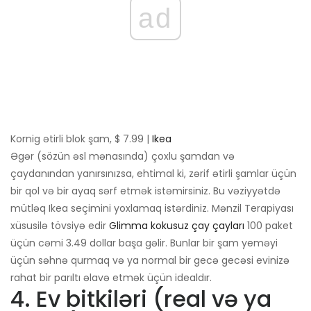
ad
Kornig ətirli blok şam, $ 7.99 |
Ikea
Əgər (sözün əsl mənasında) çoxlu şamdan və
çaydanından yanırsınızsa, ehtimal ki, zərif ətirli şamlar üçün
bir qol və bir ayaq sərf etmək istəmirsiniz. Bu vəziyyətdə
mütləq Ikea seçimini yoxlamaq istərdiniz. Mənzil Terapiyası
xüsusilə tövsiyə edir
Glimma kokusuz çay çayları
100 paket
üçün cəmi 3.49 dollar başa gəlir. Bunlar bir şam yeməyi
üçün səhnə qurmaq və ya normal bir gecə gecəsi evinizə
rahat bir parıltı əlavə etmək üçün idealdır.
4. Ev bitkiləri (real və ya