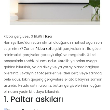
Ribba çərçivəsi, $ 19.99 |
Ikea
Həmişə Ikea'dan satın almalı olduğunuz məhsul üçün son
seçimimiz? Zəncir
Ribba xətti
şəkil çərçivələrinin. Bu gözəl
minimalist çərçivələr çoxsaylı ölçü və rəngdədir. Gözəl
paspaslarla təchiz olunmuşdur. Üstəlik, ya onları ayağa
qaldıra bilərsiniz, ya da dikey və ya yatay olaraq bağlaya
bilərsiniz. Sevdiyiniz fotoşəkilləri və izləri çərçivəyə salmaq
belə ucuz, lakin qəşəng çərçivələrə əl ata bildiyiniz zaman
asandır. İkeada satın alsanız, bütün çərçivələrinizin uyğun
olmasını yəqin ki, ödəyə bilərsiniz.
1. Paltar askıları