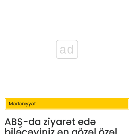
ad
Mədəniyyət
ABŞ-da ziyarət edə
biləcəyiniz ən gözəl özəl