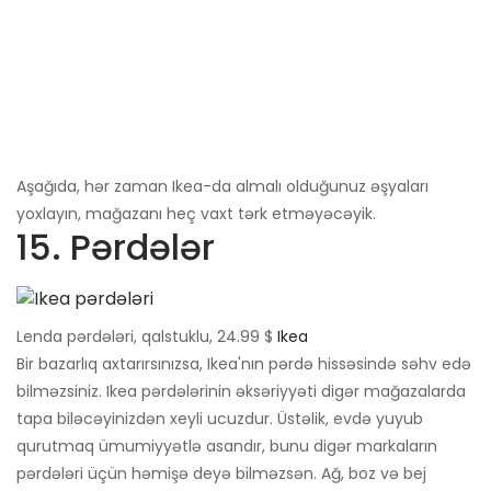
Aşağıda, hər zaman Ikea-da almalı olduğunuz əşyaları
yoxlayın, mağazanı heç vaxt tərk etməyəcəyik.
15. Pərdələr
Lenda pərdələri, qalstuklu, 24.99 $
Ikea
Bir bazarlıq axtarırsınızsa, Ikea'nın pərdə hissəsində səhv edə
bilməzsiniz. Ikea pərdələrinin əksəriyyəti digər mağazalarda
tapa biləcəyinizdən xeyli ucuzdur. Üstəlik, evdə yuyub
qurutmaq ümumiyyətlə asandır, bunu digər markaların
pərdələri üçün həmişə deyə bilməzsən. Ağ, boz və bej