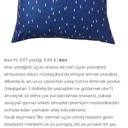
Ikea PS 2017 yastığı, 6.99 $ |
Ikea
İstər yatağınız üçün, istərsə də taxt üçün yastıqlara
ehtiyacınız olsun, mütləq Ikea'da ehtiyat etmək istərdiniz.
Əlbətdə ki, ən ucuz variantları yaxşı tutma ehtimalı yoxdur.
(Həqiqətən 2 dollarlıq bir yastıqdan nə gözləmək olar?)
Ancaq bir az daha çox pul xərcləmək istəsəniz, yüksək
səviyyəli qiymət etiketi olmadan premium materiallardan
istifadə edən yastıqları əldə edə bilərsiniz.
Fərqli seçimlərə fikir vermək üçün yataq hissəsini gəzin.
İstədiyiniz möhkəm və ya yumşaq, isti və ya sərin bir şey