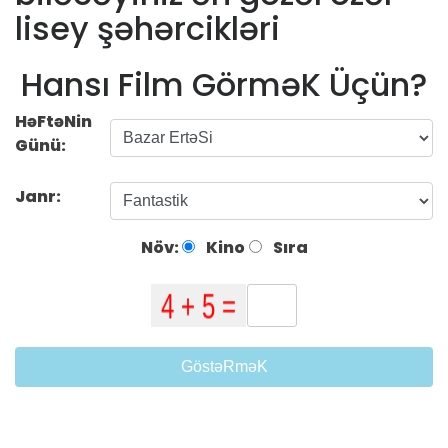
lisey şəhərcikləri
Hansı Film GörməK Üçün?
HəFtəNin
Günü:
Janr:
Növ:
Kino
Sıra
GöstəRməK