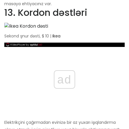
masaya ehtiyacınız var.
13. Kordon dəstləri
Sekond şnur dəsti, $ 10 |
Ikea
ad
Elektrikçini çağırmadan evinizə bir az yuxarı işıqlandırma