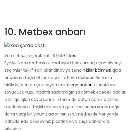
10. Mətbəx anbarı
Vurm 4 şüşə şərab rafı, $ 9.99 |
Ikea
Eynilə, Ikea mətbəxinizi mütəşəkkil saxlamaq üçün əlverişli
seçimlər təklif edir. Skandinaviya zənciri
kiler bölməsi
qida
anbarınızı təşkil etmək üçün rəflərlə doludur. Bununla
birlikdə, Ikea da çox sayda edir
ərzaq anbarı
kilerinizi və
soyuducunuzu nizamlı saxlamağınıza kömək edəcək qablar.
İstər qalıqları qoyursunuz, istərsə də bütün çörək bişirmə
maddələrinizi təşkil edir və ya quru mallarınızı saxlamağın
daha yaxşı bir yolunu axtarırsınızsa, mətbəxdə hər yerdə
istifadə edə biləcəyiniz plastik və ya şüşə qablar ala
bilərsiniz.