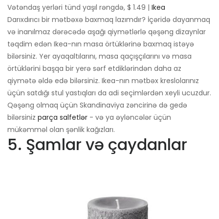
Vətəndaş yerləri tünd yaşıl rəngdə, $ 1.49 |
Ikea
Darıxdırıcı bir mətbəxə baxmaq lazımdır? İçəridə dayanmaq
və inanılmaz dərəcədə aşağı qiymətlərlə qəşəng dizaynlar
təqdim edən Ikea-nın masa örtüklərinə baxmaq istəyə
bilərsiniz. Yer ayaqaltılarını, masa qaçışçılarını və masa
örtüklərini başqa bir yerə sərf etdiklərindən daha az
qiymətə əldə edə bilərsiniz. Ikea-nın mətbəx kreslolarınız
üçün satdığı stul yastıqları da adi seçimlərdən xeyli ucuzdur.
Qəşəng olmaq üçün Skandinaviya zəncirinə də gedə
bilərsiniz
parça salfetlər
- və ya əyləncələr üçün
mükəmməl olan şənlik kağızları.
5. Şamlar və çaydanlar