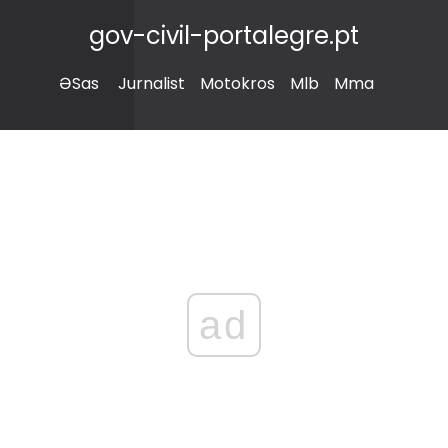
gov-civil-portalegre.pt
ƏSas
Jurnalist
Motokros
Mlb
Mma
ad