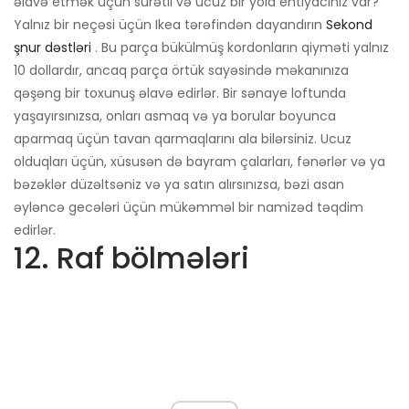
əlavə etmək üçün sürətli və ucuz bir yola ehtiyacınız var?
Yalnız bir neçəsi üçün Ikea tərəfindən dayandırın
Sekond
şnur dəstləri
. Bu parça bükülmüş kordonların qiyməti yalnız
10 dollardır, ancaq parça örtük sayəsində məkanınıza
qəşəng bir toxunuş əlavə edirlər. Bir sənaye loftunda
yaşayırsınızsa, onları asmaq və ya borular boyunca
aparmaq üçün tavan qarmaqlarını ala bilərsiniz. Ucuz
olduqları üçün, xüsusən də bayram çalarları, fənərlər və ya
bəzəklər düzəltsəniz və ya satın alırsınızsa, bəzi asan
əyləncə gecələri üçün mükəmməl bir namizəd təqdim
edirlər.
12. Raf bölmələri