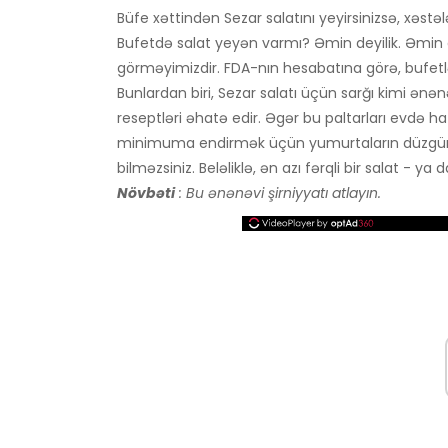
Büfe xəttindən Sezar salatını yeyirsinizsə, xəst
Bufetdə salat yeyən varmı? Əmin deyilik. Əmi
görməyimizdir. FDA-nın hesabatına görə, bufetlər
Bunlardan biri, Sezar salatı üçün sarğı kimi ən
reseptləri əhatə edir. Əgər bu paltarları evdə haz
minimuma endirmək üçün yumurtaların düzgün iş
bilməzsiniz. Beləliklə, ən azı fərqli bir salat - y
Növbəti
: Bu ənənəvi şirniyyatı atlayın.