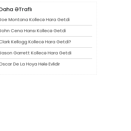
Daha ƏTraflı
Joe Montana Kollecə Hara Getdi
John Cena Hansı Kollecə Getdi
Clark Kellogg Kollecə Hara Getdi?
Jason Garrett Kollecə Hara Getdi
Oscar De La Hoya Hələ Evlidir