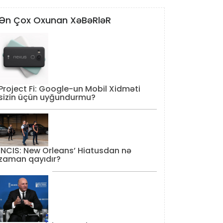
Ən Çox Oxunan XəBəRləR
Project Fi: Google-un Mobil Xidməti
sizin üçün uyğundurmu?
‘NCIS: New Orleans’ Hiatusdan nə
zaman qayıdır?