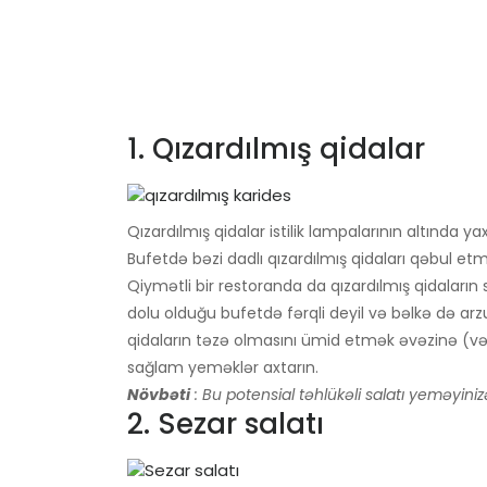
1. Qızardılmış qidalar
Qızardılmış qidalar istilik lampalarının altında y
Bufetdə bəzi dadlı qızardılmış qidaları qəbul e
Qiymətli bir restoranda da qızardılmış qidaların s
dolu olduğu bufetdə fərqli deyil və bəlkə də arzu
qidaların təzə olmasını ümid etmək əvəzinə (və
sağlam yeməklər axtarın.
Növbəti
: Bu potensial təhlükəli salatı yeməyini
2. Sezar salatı