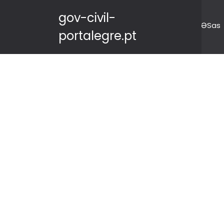
gov-civil-
ƏSas
portalegre.pt