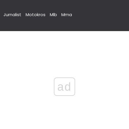
Jurnalist
Motokros
Mlb
Mma
ad