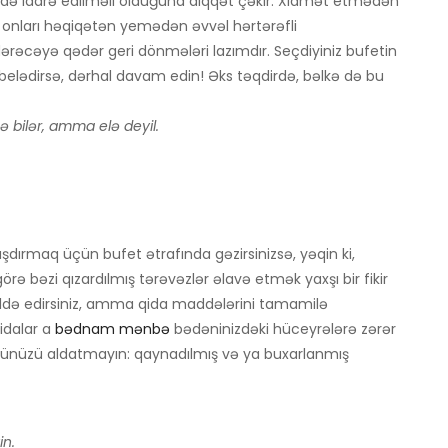
kildə idarə edilməli olduğuna diqqət çəkir. Xidmət etmədən
 onları həqiqətən yemədən əvvəl hərtərəfli
5 dərəcəyə qədər geri dönmələri lazımdır. Seçdiyiniz bufetin
elədirsə, dərhal davam edin! Əks təqdirdə, bəlkə də bu
ə bilər, amma elə deyil.
şdırmaq üçün bufet ətrafında gəzirsinizsə, yəqin ki,
rə bəzi qızardılmış tərəvəzlər əlavə etmək yaxşı bir fikir
ti əldə edirsiniz, amma qida maddələrini tamamilə
idalar a
bədnam mənbə
bədəninizdəki hüceyrələrə zərər
özünüzü aldatmayın: qaynadılmış və ya buxarlanmış
n.