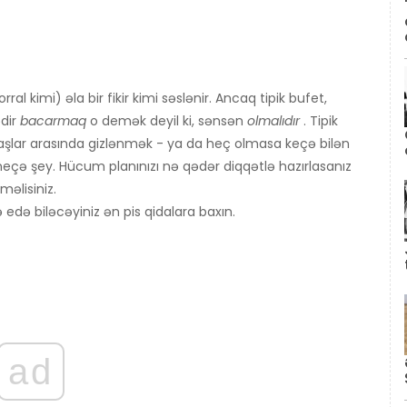
 kimi) əla bir fikir kimi səslənir. Ancaq tipik bufet,
dir
bacarmaq
o demək deyil ki, sənsən
olmalıdır
. Tipik
aşlar arasında gizlənmək - ya da heç olmasa keçə bilən
çə şey. Hücum planınızı nə qədər diqqətlə hazırlasanız
əlisiniz.
edə biləcəyiniz ən pis qidalara baxın.
ad