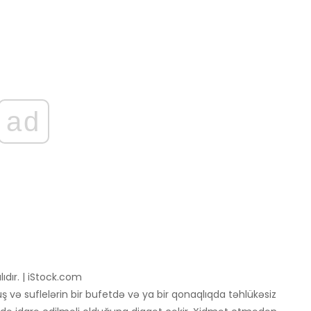
ad
dır. | iStock.com
uş və suflelərin bir bufetdə və ya bir qonaqlıqda təhlükəsiz