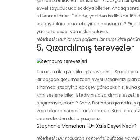
şəkildə istehlak etmək istəsəniz, düzgün bir şə
əvvəl soyuducuda saxlaya bilərlər. Ancaq sonra
istilənməlidirlər. Əslində, yenidən isidildikdə 16
bu qaydalara əməl etdiyinə əminsinizmi? Əgər b
yumurta əsaslı yeməkləri atlayın.
Növbəti
: Bunlar yarı sağlam bir tərəf kimi görün
5. Qızardılmış tərəvəzlər
Tempura ilə qızardılmış tərəvəzlər | iStock.com
Bir boşqab götürməzdən əvvəl istədiyinizi planla
sınamaq istədiyiniz çox şey görəcəksiniz. Buna gö
kimi səslənə bilər. İstədiyiniz qızardılmış ləzzə
qaçırmayın, eləmi? Səhv. Dərindən qızardılmış q
verə biləcək sərbəst radikallardan. Buna görə 
tərəvəzlərdən daha yaxşısınız.
Stephanie Mcmahon -un Xalis Dəyəri Nədir?
Növbəti
: Bu makaron yeməyini bufetdə yeməyi