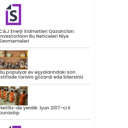
C&J Enerji Xidmətləri Qazancları:
İnvestorların Bu Nəticələri Niyə
Sevməmələri
Bu populyar ev əşyalarındakı son
istifadə tarixini gözardı edə bilərsiniz
Netflix-də yenilik: İyun 2017-ci il
buraxılışı