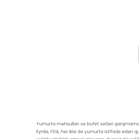
Yumurta məhsulları və bufet xətləri qarışmamalı
Eynilə, FDA, hər ikisi də yumurta istifadə edən q