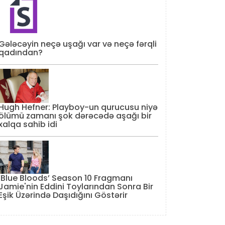
Gələcəyin neçə uşağı var və neçə fərqli
qadından?
Hugh Hefner: Playboy-un qurucusu niyə
ölümü zamanı şok dərəcədə aşağı bir
xalqa sahib idi
‘Blue Bloods’ Season 10 Fragmanı
Jamie'nin Eddini Toylarından Sonra Bir
Eşik Üzərində Daşıdığını Göstərir