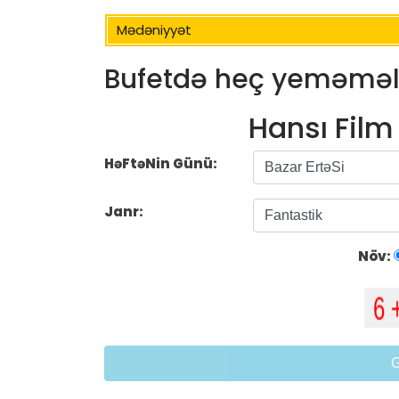
Mədəniyyət
Bufetdə heç yeməməli
Hansı Fil
HəFtəNin Günü:
Janr:
Növ: