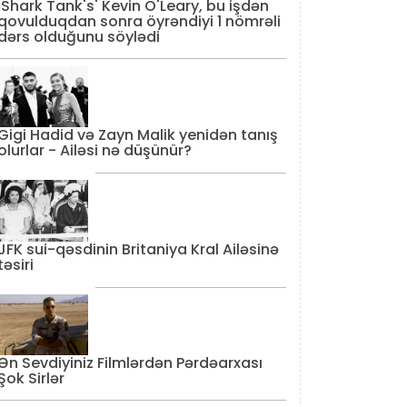
'Shark Tank's' Kevin O'Leary, bu işdən
qovulduqdan sonra öyrəndiyi 1 nömrəli
dərs olduğunu söylədi
Gigi Hadid və Zayn Malik yenidən tanış
olurlar - Ailəsi nə düşünür?
JFK sui-qəsdinin Britaniya Kral Ailəsinə
təsiri
Ən Sevdiyiniz Filmlərdən Pərdəarxası
Şok Sirlər