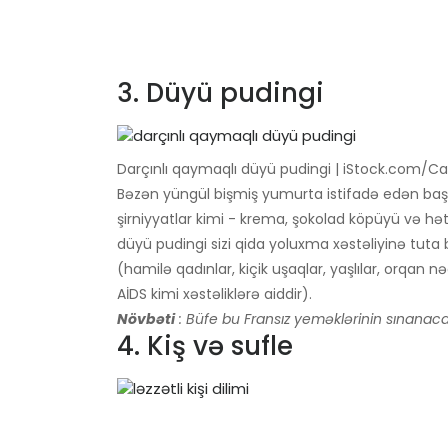
3. Düyü pudingi
Darçınlı qaymaqlı düyü pudingi | iStock.com/Ca
Bəzən yüngül bişmiş yumurta istifadə edən baş
şirniyyatlar kimi - krema, şokolad köpüyü və 
düyü pudingi sizi qida yoluxma xəstəliyinə tuta b
(hamilə qadınlar, kiçik uşaqlar, yaşlılar, orqan n
AİDS kimi xəstəliklərə aiddir).
Növbəti
: Büfe bu Fransız yeməklərinin sınanacağ
4. Kiş və sufle