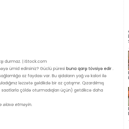
axşı durmaz. | iStock.com
tməyə ümid edirsiniz? Güclü püresi
buna qarşı tövsiyə edir
.
ağlamlığa az faydası var. Bu qidaların yağ və kalori ilə
ladığınız ləzzətə gəldikdə bir az çatışmır. Qızardılmış
 saatlarla çöldə oturmadıqları üçün) getdikcə daha
zə əlavə etməyin.