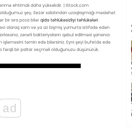
ələnmə ehtimalı daha yüksəkdir. | iStock.com
n olduğumuz şey, Sezar salatından uzaqlaşmağı məsləhət
 bir sıra poza bilər
qida təhlükəsizliyi təhlükələri
.
ənəvi olaraq xam və ya az bişmiş yumurta istifadə edən
ırlasanız, zərərli bakteriyaların qəbul edilməsi şansınızı
ləməsini təmin edə bilərsiniz. Eyni şeyi bufetdə edə
a da fərqli bir paltar seçməli olduğunuzu düşünürük.
ad