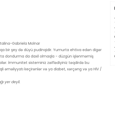
talina-Gabriela Molnar
qa bir şey də düyü pudinqidir. Yumurta ehtiva edən digər
hətta dondurma da daxil olmaqla - düzgün işlənməmiş
ilər. İmmunitet sisteminiz zəiflədiyiniz təqdirdə bu
əqli əməliyyatı keçirənlər və ya diabet, xərçəng və ya HİV /
ı yer deyil.