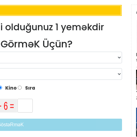
 olduğunuz 1 yeməkdir
m GörməK Üçün?
Kino
Sıra
GöstəRməK