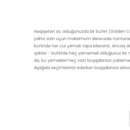
Həqiqətən ac olduğunuzda bir bufet (Golden Corral
yalnız sizin üçün maksimum dərəcədə nümunə
bufetdə hər cür yemək tapa bilərsiniz. Ancaq d
qablar - bufetdə heç yeməməli olduğunuz bir ne
da, bu yeməkləri heç vaxt boşqabınıza yükləməm
Aşağıda seçimlərinizi edərkən boşqabınıza əlavə 