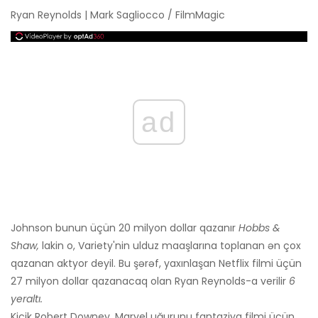
Ryan Reynolds | Mark Sagliocco / FilmMagic
ad
Johnson bunun üçün 20 milyon dollar qazanır
Hobbs &
Shaw,
lakin o, Variety'nin ulduz maaşlarına toplanan ən çox
qazanan aktyor deyil. Bu şərəf, yaxınlaşan Netflix filmi üçün
27 milyon dollar qazanacaq olan Ryan Reynolds-a verilir
6
yeraltı.
Kiçik Robert Downey, Marvel uğurunu fantaziya filmi üçün