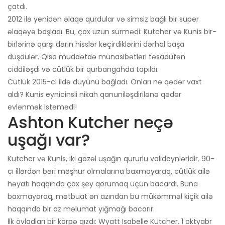
çatdı.
2012 ilə yenidən əlaqə qurdular və simsiz bağlı bir super
əlaqəyə başladı. Bu, çox uzun sürmədi: Kutcher və Kunis bir-
birlərinə qarşı dərin hisslər keçirdiklərini dərhal başa
düşdülər. Qısa müddətdə münasibətləri təsadüfən
ciddiləşdi və cütlük bir qurbangahda tapıldı.
Cütlük 2015-ci ildə düyünü bağladı. Onları nə qədər vaxt
aldı? Kunis eynicinsli nikah qanuniləşdirilənə qədər
evlənmək istəmədi!
Ashton Kutcher neçə
uşağı var?
Kutcher və Kunis, iki gözəl uşağın qürurlu valideynləridir. 90-
cı illərdən bəri məşhur olmalarına baxmayaraq, cütlük ailə
həyatı haqqında çox şey qorumaq üçün bacardı. Buna
baxmayaraq, mətbuat ən azından bu mükəmməl kiçik ailə
haqqında bir az məlumat yığmağı bacarır.
İlk övladları bir körpə qızdı: Wyatt Isabelle Kutcher. 1 oktyabr