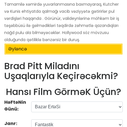
Tamamilə xəmirdə yuvarlanmasına baxmayaraq, Kutcher
və Kunis ehtiyatda qalmağı vacib vəziyyətə gətirirlər pul
vərdişləri haqqında . Görünür, valideynlərinə möhkəm bir iş
təşəbbüsü ilə gəlmədikləri təqdirdə zəhmətlə qazandıqları
nağd pulu ala bilməyəcəklər. Hollywood söz mövzusu
olduğunda qətiliklə bənzərsiz bir duruş.
Əyləncə
Brad Pitt Miladını
Uşaqlarıyla Keçirəcəkmi?
Hansı Film GörməK Üçün?
HəFtəNin
Günü:
Janr: