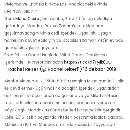
Vivienne və Knoksla birlikdə Los-Ancelesdəki evində
keçirtdiyi bildirilir.
Görə
Marie Claire
, bir mənbə, Brad Pitt'in üç övladlığa
götürdüyü Maddox, Pax və Zahara'nın tətildə ona
qoşulmayacağını iddia etdi. İçəridəki uşaq, altı uşağın
hamısının dəvət edildiyini və istədikləri zaman Pitt'in evində
qonaq olduqlarını qeyd etdi.
Brad Pitt-in Gənc Uşaqlarla Milad Gecəsi Planlarının
İçərisində - Monitor olmadan
https://t.co/d7FyIik8UO
- Rachel Reiter (@ RachelReiter11)
16 dekabr 2019
Mənbə əlavə etdi ki, Pittin bütün uşaqları Milad gününü Jolie
ilə qeyd etmək üçün hazır olacaqlar. İçəridəki uşaqlardan
bəzilərinin nə üçün onun ad gününü və ya Milad ərəfəsini
təşkil edə bilmədiklərini açıqlamadı, ancaq aktyorun ən
böyük oğlu Maddoxla münasibətləri bir neçə ildir gərgindir.
Jolie, 2016-cı ilin payızında Pittdən boşanma iddiası qaldırdı.
Aktrisanın Pitt və Maddox arasında xüsusi bir təyyarədə