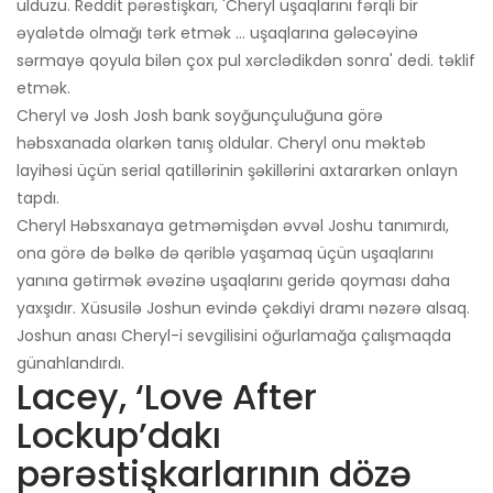
ulduzu. Reddit pərəstişkarı, 'Cheryl uşaqlarını fərqli bir
əyalətdə olmağı tərk etmək ... uşaqlarına gələcəyinə
sərmayə qoyula bilən çox pul xərclədikdən sonra' dedi. təklif
etmək.
Cheryl və Josh Josh bank soyğunçuluğuna görə
həbsxanada olarkən tanış oldular. Cheryl onu məktəb
layihəsi üçün serial qatillərinin şəkillərini axtararkən onlayn
tapdı.
Cheryl Həbsxanaya getməmişdən əvvəl Joshu tanımırdı,
ona görə də bəlkə də qəriblə yaşamaq üçün uşaqlarını
yanına gətirmək əvəzinə uşaqlarını geridə qoyması daha
yaxşıdır. Xüsusilə Joshun evində çəkdiyi dramı nəzərə alsaq.
Joshun anası Cheryl-i sevgilisini oğurlamağa çalışmaqda
günahlandırdı.
Lacey, ‘Love After
Lockup’dakı
pərəstişkarlarının dözə