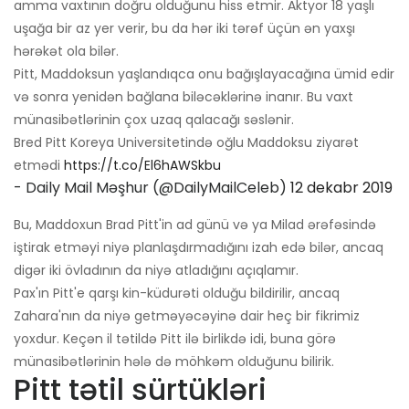
amma vaxtının doğru olduğunu hiss etmir. Aktyor 18 yaşlı
uşağa bir az yer verir, bu da hər iki tərəf üçün ən yaxşı
hərəkət ola bilər.
Pitt, Maddoksun yaşlandıqca onu bağışlayacağına ümid edir
və sonra yenidən bağlana biləcəklərinə inanır. Bu vaxt
münasibətlərinin çox uzaq qalacağı səslənir.
Bred Pitt Koreya Universitetində oğlu Maddoksu ziyarət
etmədi
https://t.co/El6hAWSkbu
- Daily Mail Məşhur (@DailyMailCeleb)
12 dekabr 2019
Bu, Maddoxun Brad Pitt'in ad günü və ya Milad ərəfəsində
iştirak etməyi niyə planlaşdırmadığını izah edə bilər, ancaq
digər iki övladının da niyə atladığını açıqlamır.
Pax'ın Pitt'e qarşı kin-küdurəti olduğu bildirilir, ancaq
Zahara'nın da niyə getməyəcəyinə dair heç bir fikrimiz
yoxdur. Keçən il tətildə Pitt ilə birlikdə idi, buna görə
münasibətlərinin hələ də möhkəm olduğunu bilirik.
Pitt tətil sürtükləri