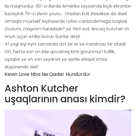
ilə məşhurdur. 90-cı illərdə Amerika sayəsində kiçik ekranları
bəzəyirdi
70-ci illərin şousu
. Oradan kült klassikası da daxil
olmaqla müxtəlif layihələrdə rolları canlandırmağa başladı
Dostum, maşınım haradadır?
və
Yeni evli.
Ancaq Kutcher-in
onun üçün etdiyi bütün bunlar deyil.
41 yaşlı kişi eyni zamanda dot bir ər və inanılmaz bir atadır.
Oh, hətta son on ildə qocalmış kimi görünmür! Evlilik,
uşaqlar və ən son xəyanət və qətllə əlaqəli stresi
düşünəndə dəli!
Kevin Love Nba Nə Qədər Hündürdür
Ashton Kutcher
uşaqlarının anası kimdir?