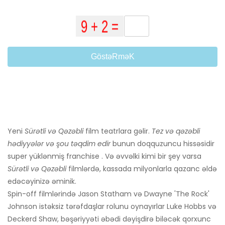
GöstəRməK
Yeni
Sürətli və Qəzəbli
film teatrlara gəlir.
Tez və qəzəbli
hədiyyələr və şou təqdim edir
bunun doqquzuncu hissəsidir
super yüklənmiş franchise . Və əvvəlki kimi bir şey varsa
Sürətli və Qəzəbli
filmlərdə, kassada milyonlarla qazanc əldə
edəcəyinizə əminik.
Spin-off filmlərində Jason Statham və Dwayne 'The Rock'
Johnson istəksiz tərəfdaşlar rolunu oynayırlar Luke Hobbs və
Deckerd Shaw, bəşəriyyəti əbədi dəyişdirə biləcək qorxunc