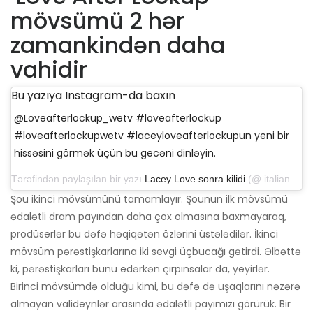
mövsümü 2 hər
zamankindən daha
vahidir
Bu yazıya Instagram-da baxın
@Loveafterlockup_wetv #loveafterlockup
#loveafterlockupwetv #laceyloveafterlockupun yeni bir
hissəsini görmək üçün bu gecəni dinləyin.
Tərəfindən paylaşılan bir yazı
Lacey Love sonra kilidi
(@ italian_queen757) 15 Noyabr 2019 tarixində 16:55 PST
Şou ikinci mövsümünü tamamlayır. Şounun ilk mövsümü
ədalətli dram payından daha çox olmasına baxmayaraq,
prodüserlər bu dəfə həqiqətən özlərini üstələdilər. İkinci
mövsüm pərəstişkarlarına iki sevgi üçbucağı gətirdi. Əlbəttə
ki, pərəstişkarları bunu edərkən çırpınsalar da, yeyirlər.
Birinci mövsümdə olduğu kimi, bu dəfə də uşaqlarını nəzərə
almayan valideynlər arasında ədalətli payımızı görürük. Bir