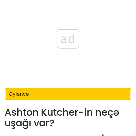
ad
Əyləncə
Ashton Kutcher-in neçə
uşağı var?