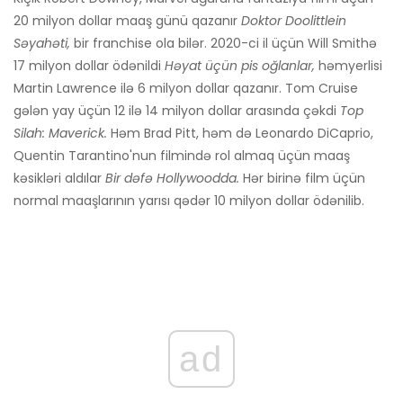
20 milyon dollar maaş günü qazanır
Doktor Doolittlein
Səyahəti,
bir franchise ola bilər. 2020-ci il üçün Will Smithə
17 milyon dollar ödənildi
Həyat üçün pis oğlanlar,
həmyerlisi
Martin Lawrence ilə 6 milyon dollar qazanır. Tom Cruise
gələn yay üçün 12 ilə 14 milyon dollar arasında çəkdi
Top
Silah: Maverick.
Həm Brad Pitt, həm də Leonardo DiCaprio,
Quentin Tarantino'nun filmində rol almaq üçün maaş
kəsikləri aldılar
Bir dəfə Hollywoodda.
Hər birinə film üçün
normal maaşlarının yarısı qədər 10 milyon dollar ödənilib.
ad