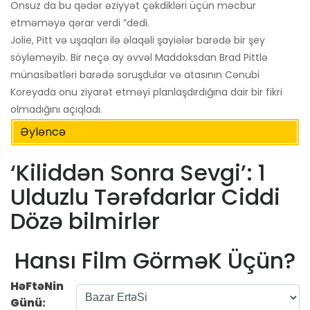
Onsuz da bu qədər əziyyət çəkdikləri üçün məcbur
etməməyə qərar verdi ”dedi.
Jolie, Pitt və uşaqları ilə əlaqəli şayiələr barədə bir şey
söyləməyib. Bir neçə ay əvvəl Maddoksdan Brad Pittlə
münasibətləri barədə soruşdular və atasının Cənubi
Koreyada onu ziyarət etməyi planlaşdırdığına dair bir fikri
olmadığını açıqladı.
Əyləncə
‘Kiliddən Sonra Sevgi’: 1
Ulduzlu Tərəfdarlar Ciddi
Dözə bilmirlər
Hansı Film GörməK Üçün?
HəFtəNin
Günü: