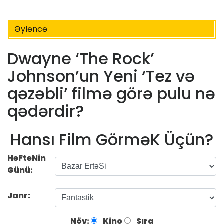
Əyləncə
Dwayne ‘The Rock’
Johnson’un Yeni ‘Tez və
qəzəbli’ filmə görə pulu nə
qədərdir?
Hansı Film GörməK Üçün?
HəFtəNin
Günü:
Janr:
Növ:
Kino
Sıra