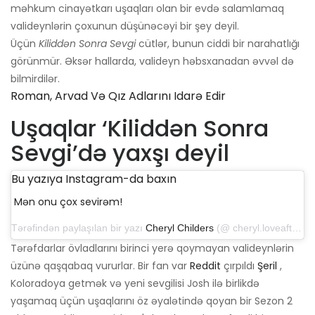
məhkum cinayətkarı uşaqları olan bir evdə salamlamaq
valideynlərin çoxunun düşünəcəyi bir şey deyil.
Üçün
Kiliddən Sonra Sevgi
cütlər, bunun ciddi bir narahatlığı
görünmür. Əksər hallarda, valideyn həbsxanadan əvvəl də
bilmirdilər.
Roman, Arvad Və Qız Adlarını Idarə Edir
Uşaqlar ‘Kiliddən Sonra
Sevgi’də yaxşı deyil
Bu yazıya Instagram-da baxın
Mən onu çox sevirəm!
Tərəfindən paylaşılan bir yazı
Cheryl Childers
(@ cheryl.loveafterlockup) 6 sentyabr 2019-cu il, saat 13: 38-də PDT
Tərəfdarlar övladlarını birinci yerə qoymayan valideynlərin
üzünə qaşqabaq vururlar. Bir fan var
Reddit
çırpıldı
Şeril
,
Koloradoya getmək və yeni sevgilisi Josh ilə birlikdə
yaşamaq üçün uşaqlarını öz əyalətində qoyan bir Sezon 2