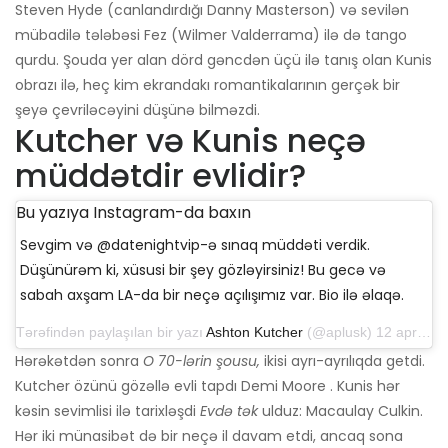
Steven Hyde (canlandırdığı Danny Masterson) və sevilən
mübadilə tələbəsi Fez (Wilmer Valderrama) ilə də tango
qurdu. Şouda yer alan dörd gəncdən üçü ilə tanış olan Kunis
obrazı ilə, heç kim ekrandakı romantikalarının gerçək bir
şeyə çevriləcəyini düşünə bilməzdi.
Kutcher və Kunis neçə
müddətdir evlidir?
Bu yazıya Instagram-da baxın
Sevgim və @datenightvip-ə sınaq müddəti verdik.
Düşünürəm ki, xüsusi bir şey gözləyirsiniz! Bu gecə və
sabah axşam LA-da bir neçə açılışımız var. Bio ilə əlaqə.
Tərəfindən paylaşılan bir yazı
Ashton Kutcher
(@aplusk) 12 aprel 2019-cu il, saat 14: 50-də PDT
Hərəkətdən sonra
O 70-lərin şousu,
ikisi ayrı-ayrılıqda getdi.
Kutcher özünü gözəllə evli tapdı Demi Moore . Kunis hər
kəsin sevimlisi ilə tarixləşdi
Evdə tək
ulduz: Macaulay Culkin.
Hər iki münasibət də bir neçə il davam etdi, ancaq sona