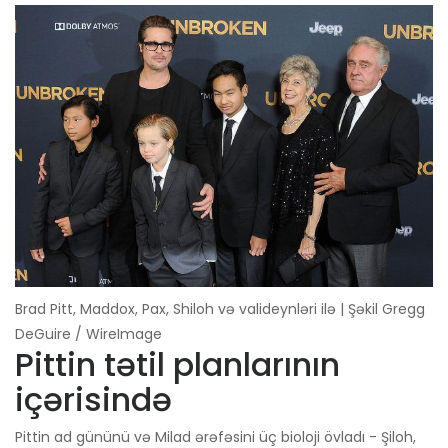
Brad Pitt, Maddox, Pax, Shiloh və valideynləri ilə | Şəkil Gregg
DeGuire / WireImage
Pittin tətil planlarının
içərisində
Pittin ad gününü və Milad ərəfəsini üç bioloji övladı - Şiloh,