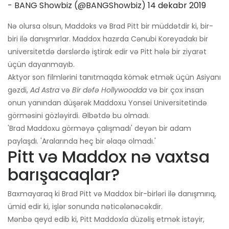
- BANG Showbiz (@BANGShowbiz)
14 dekabr 2019
Nə olursa olsun, Maddoks və Brad Pitt bir müddətdir ki, bir-
biri ilə danışmırlar. Maddox hazırda Cənubi Koreyadakı bir
universitetdə dərslərdə iştirak edir və Pitt hələ bir ziyarət
üçün dayanmayıb.
Aktyor son filmlərini tanıtmaqda kömək etmək üçün Asiyanı
gəzdi,
Ad Astra
və
Bir dəfə Hollywoodda
və bir çox insan
onun yanından düşərək Maddoxu Yonsei Universitetində
görməsini gözləyirdi. Əlbətdə bu olmadı.
'Brad Maddoxu görməyə çalışmadı' deyən bir adam
paylaşdı. 'Aralarında heç bir əlaqə olmadı.'
Pitt və Maddox nə vaxtsa
barışacaqlar?
Baxmayaraq ki Brad Pitt və Maddox bir-birləri ilə danışmırıq,
ümid edir ki, işlər sonunda nəticələnəcəkdir.
Mənbə qeyd edib ki, Pitt Maddoxla düzəliş etmək istəyir,