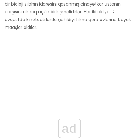
bir bioloji silahın idarəsini qazanmış cinayətkar ustanın
qarşısını almaq üçün birləşməlidirlər. Hər iki aktyor 2
avqustda kinoteatrlarda çəkildiyi filmə görə evlərinə böyük
maaşlar aldılar.
ad