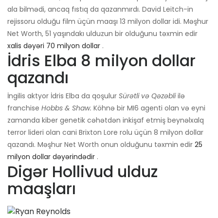
ala bilmədi, ancaq fıstıq da qazanmırdı. David Leitch-in
rejissoru olduğu film üçün maaşı 13 milyon dollar idi. Məşhur
Net Worth, 51 yaşındakı ulduzun bir olduğunu təxmin edir
xalis dəyəri 70 milyon dollar
.
İdris Elba 8 milyon dollar
qazandı
İngilis aktyor İdris Elba da qoşulur
Sürətli və Qəzəbli
ilə
franchise
Hobbs & Shaw.
Köhnə bir MI6 agenti olan və eyni
zamanda kiber genetik cəhətdən inkişaf etmiş beynəlxalq
terror lideri olan cani Brixton Lore rolu üçün 8 milyon dollar
qazandı. Məşhur Net Worth onun olduğunu təxmin edir
25
milyon dollar dəyərindədir
.
Digər Hollivud ulduz
maaşları