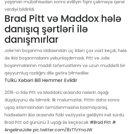
yaşanan mübahisədən sonra evliliyin fişini çəkməyə qərar
verdiyi bildirildi.
Brad Pitt və Maddox hələ
danışıq şərtləri ilə
danışmırlar
Jolie'nin boşanma iddiasından üç ildən çox vaxt keçdi, hələ
də ikisi boşanmalarını yekunlaşdırmadı. Pitt və Jolie
boşanmalarının maddi təfərrüatlarını və uzun müddətli bir
qəyyumluq razılığını dilə gətirə bilmədilər.
Tülkü Xəbəri Bill Hemmer Evlidir
2016-cı ildə Pitt və Maddoks arasında nələrin aşağı
düşdüyünü də bilmirik. İlk məlumatlar, Pittin daha sonra
uşaq istismarından təmizlənməsinə baxmayaraq,
hadisələrin ikisi arasında fiziki vəziyyətə gəldiyini irəli sürdü.
Brad Pitt ad gününü 3 uşağı ilə keçirəcək
#Brad Pitt
#
AngelinaJolie
pic.twitter.com/8zTfzYnoJW