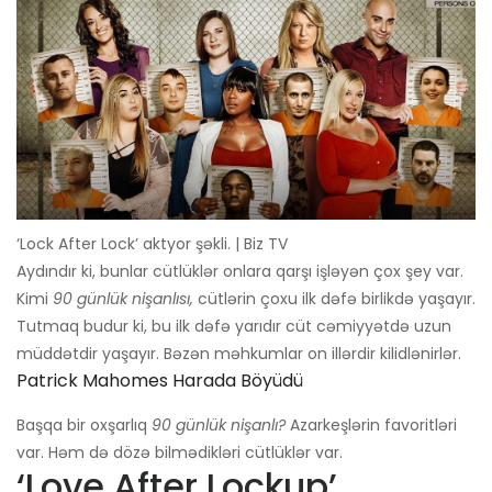
‘Lock After Lock’ aktyor şəkli. | Biz TV
Aydındır ki, bunlar cütlüklər onlara qarşı işləyən çox şey var.
Kimi
90 günlük nişanlısı,
cütlərin çoxu ilk dəfə birlikdə yaşayır.
Tutmaq budur ki, bu ilk dəfə yarıdır cüt cəmiyyətdə uzun
müddətdir yaşayır. Bəzən məhkumlar on illərdir kilidlənirlər.
Patrick Mahomes Harada Böyüdü
Başqa bir oxşarlıq
90 günlük nişanlı?
Azarkeşlərin favoritləri
var. Həm də dözə bilmədikləri cütlüklər var.
‘Love After Lockup’