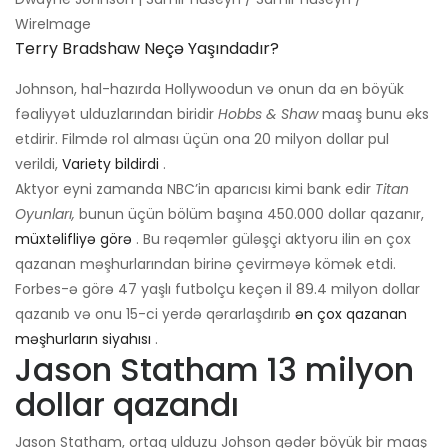
WireImage
Terry Bradshaw Neçə Yaşındadır?
Johnson, hal-hazırda Hollywoodun və onun da ən böyük
fəaliyyət ulduzlarından biridir
Hobbs & Shaw
maaş bunu əks
etdirir. Filmdə rol alması üçün ona 20 milyon dollar pul
verildi,
Variety bildirdi
.
Aktyor eyni zamanda NBC’in aparıcısı kimi bank edir
Titan
Oyunları,
bunun üçün bölüm başına 450.000 dollar qazanır,
müxtəlifliyə görə
. Bu rəqəmlər güləşçi aktyoru ilin ən çox
qazanan məşhurlarından birinə çevirməyə kömək etdi.
Forbes-ə görə 47 yaşlı futbolçu keçən il 89.4 milyon dollar
qazanıb və onu 15-ci yerdə qərarlaşdırıb
ən çox qazanan
məşhurların siyahısı
.
Jason Statham 13 milyon
dollar qazandı
Jason Statham, ortaq ulduzu Johson qədər böyük bir maaş