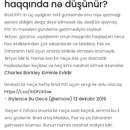
haqqında nə düşünür?
Brad Pitt-in üç uşağının tətil günlərində onu niyə qazmağı
qərara aldığını dəqiq deyə bilməsək də, daxili bir qaynaq
Pitt-in məsələni gündəmə gətirmədiyini söyləyir.
Aktyor, görünür, uşaqlarının onun haqqında həqiqətən necə
hiss etdiklərindən çox xəbərdardır və Maddox, Pax və
Zaharanın tətil üçün onunla birlikdə olmasını istəməyib.
Aktyor bilir ki, hamısı son bir neçə ildə çox dramatik
hadisələrdən keçiblər və heç kimi narahat etmək istəmirlər.
Charles Barkley Kiminlə Evlidir
Növbəti bir neçə həftə Brad Pitt üçün sevgi ilə dolu olacaq
https://t.co/XrDFLlXSae
- Əyləncə Bu Gecə (@etnow)
13 dekabr 2019
“Keçən il Zahara onunla bir neçə saat keçirdi, amma bu il
onu gözləmir. Brad artıq Maddox, Pax və ya Zaharanın
gəlməsini istəməz. Bunun hamını narahat etdiyini bilir.