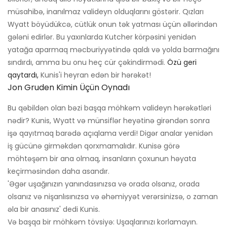
müsahibə, inanılmaz valideyn olduqlarını göstərir. Qızları
Wyatt böyüdükcə, cütlük onun tək yatması üçün əllərindən
gələni edirlər. Bu yaxınlarda Kutcher körpəsini yenidən
yatağa aparmaq məcburiyyətində qaldı və yolda barmağını
sındırdı, amma bu onu heç cür çəkindirmədi.
Özü geri
qaytardı,
Kunis'i heyran edən bir hərəkət!
Jon Gruden Kimin Üçün Oynadı
Bu qəbildən olan bəzi başqa möhkəm valideyn hərəkətləri
nədir? Kunis, Wyatt və münsiflər heyətinə girəndən sonra
işə qayıtmaq barədə açıqlama verdi! Digər analar yenidən
iş gücünə girməkdən qorxmamalıdır. Kunisə görə
möhtəşəm bir ana olmaq, insanların çoxunun həyata
keçirməsindən daha asandır.
'Əgər uşağınızın yanındasınızsa və orada olsanız, orada
olsanız və nişanlısınızsa və əhəmiyyət verərsinizsə, o zaman
əla bir anasınız' dedi Kunis.
Və başqa bir möhkəm tövsiyə: Uşaqlarınızı korlamayın.