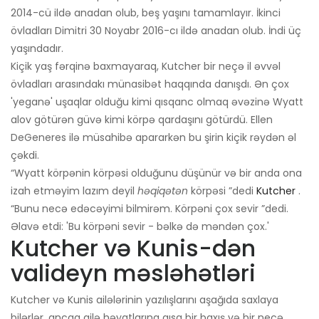
2014-cü ildə anadan olub, beş yaşını tamamlayır. İkinci
övladları Dimitri 30 Noyabr 2016-cı ildə anadan olub. İndi üç
yaşındadır.
Kiçik yaş fərqinə baxmayaraq, Kutcher bir neçə il əvvəl
övladları arasındakı münasibət haqqında danışdı. Ən çox
'yeganə' uşaqlar olduğu kimi qısqanc olmaq əvəzinə Wyatt
alov götürən güvə kimi körpə qardaşını götürdü. Ellen
DeGeneres ilə müsahibə apararkən bu şirin kiçik rəydən əl
çəkdi.
“Wyatt körpənin körpəsi olduğunu düşünür və bir anda ona
izah etməyim lazım deyil
həqiqətən
körpəsi ”dedi
Kutcher
.
“Bunu necə edəcəyimi bilmirəm. Körpəni çox sevir ”dedi.
Əlavə etdi: 'Bu körpəni sevir - bəlkə də məndən çox.'
Kutcher və Kunis-dən
valideyn məsləhətləri
Kutcher və Kunis ailələrinin yazılışlarını aşağıda saxlaya
bilərlər, ancaq ailə həyatlarına qısa bir baxış və bir neçə