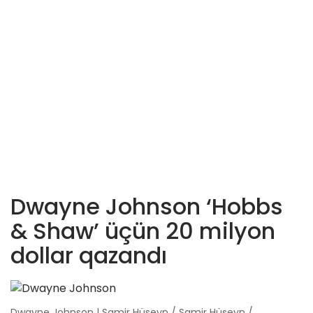
Dwayne Johnson ‘Hobbs
& Shaw’ üçün 20 milyon
dollar qazandı
Dwayne Johnson | Samir Hüseyn / Samir Hüseyn /