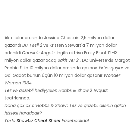
Aktrisalar arasında Jessica Chastain 2,5 milyon dollar
qazandı
Bu: Fəsil 2
və Kristen Stewart'a 7 milyon dollar
ödənildi
Charlie's Angels.
İngilis aktrisa Emily Blunt 12-13
milyon dollar qazanacaq
Sakit yer 2
. DC Universe’də Margot
Robbie 9 ilə 10 milyon dollar arasında qazanır
Yırtıcı quşlar
və
Gal Gadot bunun üçün 10 milyon dollar qazanır
Wonder
Woman 1984.
Tez və qəzəbli hədiyyələr: Hobbs & Shaw
2 Avqust
teatrlarında.
Daha çox oxu:
‘Hobbs & Shaw’: Tez və qəzəbli ailənin qalan
hissəsi haradadır?
Yoxla
Showbiz Cheat Sheet
Facebookda!