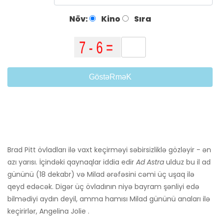
Növ:
Kino
Sıra
GöstəRməK
Brad Pitt övladları ilə vaxt keçirməyi səbirsizliklə gözləyir - ən
azı yarısı. İçindəki qaynaqlar iddia edir
Ad Astra
ulduz bu il ad
gününü (18 dekabr) və Milad ərəfəsini cəmi üç uşaq ilə
qeyd edəcək. Digər üç övladının niyə bayram şənliyi edə
bilmədiyi aydın deyil, amma hamısı Milad gününü anaları ilə
keçirirlər, Angelina Jolie .