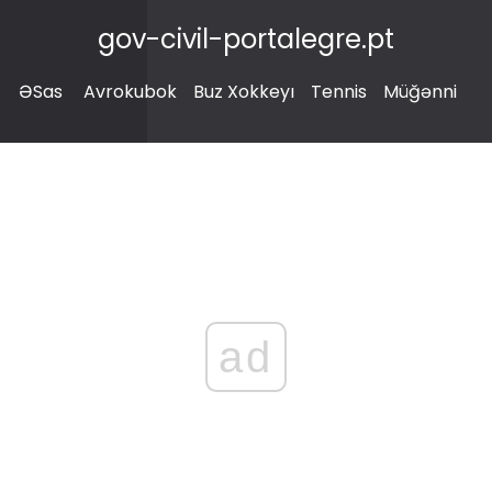
gov-civil-portalegre.pt
ƏSas
Avrokubok
Buz Xokkeyı
Tennis
Müğənni
ad