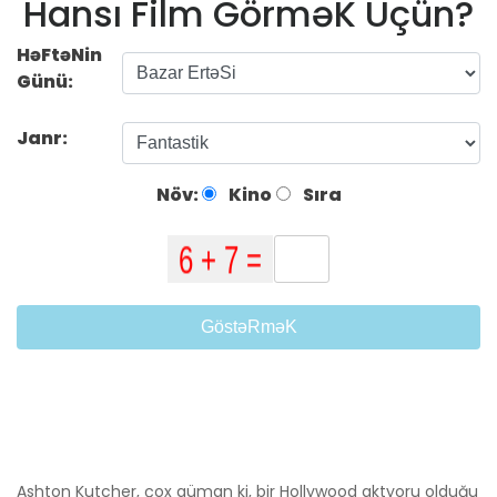
Hansı Film GörməK Üçün?
HəFtəNin
Günü:
Janr:
Növ:
Kino
Sıra
GöstəRməK
Ashton Kutcher, çox güman ki, bir Hollywood aktyoru olduğu