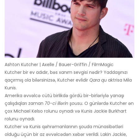
Ashton Kutcher | Axelle / Bauer-Griffin / FilmMagic
Kutcher bir ev adıdır, bəs xanım sevgisi nədir? Yaddaşınızı
qaçırmış ola bilərsinizsə, Kutcher evlidir
Qara qu
aktrisa Mila
Kunis.
Amerika əvvəlcə cütü birlikdə gördü bir-birləriylə yanaşı
çalışdıqları zaman
70-ci illərin şousu.
O günlərdə Kutcher ən
çox Michael Kelso rolunu oynadı və Kunis Jackie Burkhart
rolunu oynadı.
Kutcher və Kunis qəhrəmanlarının şouda münasibətləri
olduğu üçün bir az əvvəlcədən xəbər verildi. Lakin Jackie,