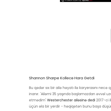
Shannon Sharpe Kollecə Hara Getdi
Bu qədər sıx bir ailə həyatı ilə karyerasını necə 
inanır. 'Ailəmi 35 yaşında başlamazdan əvvəl uz
etmədim'
Westerchester ailəsinə dedi
2017-ci il
üçün əla bir yerdir - həqiqətən bunu başa düşü