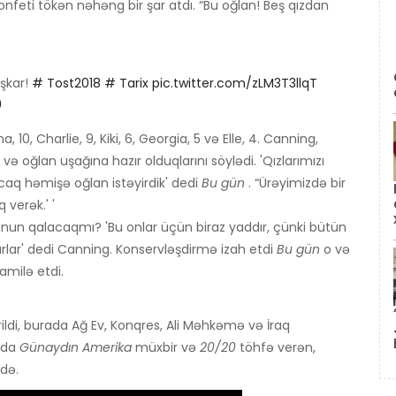
nfeti tökən nəhəng bir şar atdı. “Bu oğlan! Beş qızdan
şkar!
# Tost2018
# Tarix
pic.twitter.com/zLM3T3llqT
9
, 10, Charlie, 9, Kiki, 6, Georgia, 5 və Elle, 4. Canning,
və oğlan uşağına hazır olduqlarını söylədi. 'Qızlarımızı
aq həmişə oğlan istəyirdik' dedi
Bu gün
. “Ürəyimizdə bir
q verək.' '
mnun qalacaqmı? 'Bu onlar üçün biraz yaddır, çünki bütün
ırlar' dedi Canning. Konservləşdirmə izah etdi
Bu gün
o və
amilə etdi.
di, burada Ağ Ev, Konqres, Ali Məhkəmə və İraq
 da
Günaydın Amerika
müxbir və
20/20
töhfə verən,
ldə.