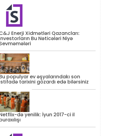
C&J Enerji Xidmətləri Qazancları:
İnvestorların Bu Nəticələri Niyə
Sevməmələri
Bu populyar ev əşyalarındakı son
istifadə tarixini gözardı edə bilərsiniz
Netflix-də yenilik: İyun 2017-ci il
buraxılışı