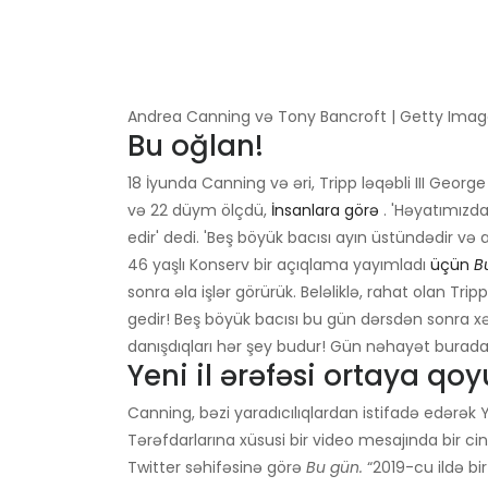
Andrea Canning və Tony Bancroft | Getty Images
Bu oğlan!
18 İyunda Canning və əri, Tripp ləqəbli III George
və 22 düym ölçdü,
İnsanlara görə
. 'Həyatımızda
edir' dedi. 'Beş böyük bacısı ayın üstündədir və 
46 yaşlı Konserv bir açıqlama yayımladı
üçün
B
sonra əla işlər görürük. Beləliklə, rahat olan 
gedir! Beş böyük bacısı bu gün dərsdən sonra xə
danışdıqları hər şey budur! Gün nəhayət burada!
Yeni il ərəfəsi ortaya qoy
Canning, bəzi yaradıcılıqlardan istifadə edərək Y
Tərəfdarlarına xüsusi bir video mesajında ​​bir c
Twitter səhifəsinə görə
Bu gün.
“2019-cu ildə bi