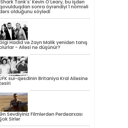
'Shark Tank's' Kevin O'Leary, bu işdən
qovulduqdan sonra öyrəndiyi 1 nömrəli
dərs olduğunu söylədi
Gigi Hadid və Zayn Malik yenidən tanış
olurlar - Ailəsi nə düşünür?
JFK sui-qəsdinin Britaniya Kral Ailəsinə
təsiri
Ən Sevdiyiniz Filmlərdən Pərdəarxası
Şok Sirlər