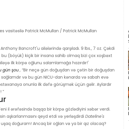
 vasitəsilə Patrick McMullan / Patrick McMullan
 Anthony Bancroft'u ailələrində qarşıladı. 9 lbs., 7 oz. Çəkdi
 bu (böyük) kiçik bir insana sahib olmaq bizi çox xoşbəxt
ailəyə ilk körpə oğlunu salamlamağa hazırdır!'
u gün şou
,
“Bir neçə gün doğuşdan və çətin bir doğuşdan
Tripp sağlamdır və bu gün NICU-dan kənarda və sabah evə
stəxanaya onunla ilk dəfə görüşmək üçün gəlir. Aylardır
 ”
ur
eni il ərəfəsində başqa bir körpə gözlədiyini xəbər verdi.
insin aşkarlanmasını qeyd etdi və yerləşdirdi
Dateline's
r uşaq doğuram! Ancaq bir oğlan və ya bir qız olacaq?