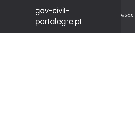
gov-civil-
ƏSas
portalegre.pt