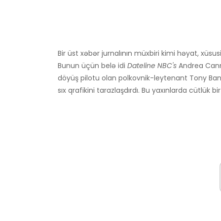
Bir üst xəbər jurnalının müxbiri kimi həyat, xüsusil
Bunun üçün belə idi
Dateline NBC's
Andrea Canni
döyüş pilotu olan polkovnik-leytenant Tony Bancro
sıx qrafikini tarazlaşdırdı. Bu yaxınlarda cütlük bi