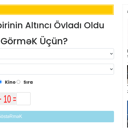
irinin Altıncı Övladı Oldu
m GörməK Üçün?
Kino
Sıra
GöstəRməK