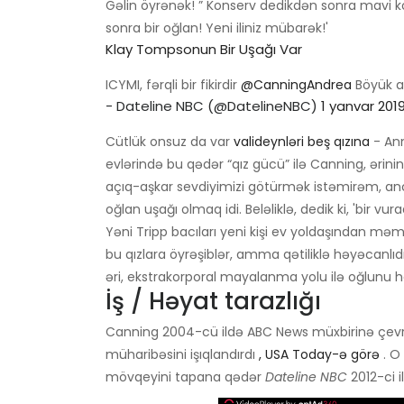
Gəlin öyrənək! ” Konserv dedikdən sonra mavi ko
sonra bir oğlan! Yeni iliniz mübarək!'
Klay Tompsonun Bir Uşağı Var
ICYMI, fərqli bir fikirdir
@CanningAndrea
Böyük a
- Dateline NBC (@DatelineNBC)
1 yanvar 201
Cütlük onsuz da var
valideynləri beş qızına
- Anna
evlərində bu qədər “qız gücü” ilə Canning, ərinin 
açıq-aşkar sevdiyimizi götürmək istəmirəm, anc
oğlan uşağı olmaq idi. Beləliklə, dedik ki, 'bir vura
Yəni Tripp bacıları yeni kişi ev yoldaşından mə
bu qızlara öyrəşiblər, amma qətiliklə həyəcanlıd
əri, ekstrakorporal mayalanma yolu ilə oğlunu h
İş / Həyat tarazlığı
Canning 2004-cü ildə ABC News müxbirinə çevril
müharibəsini işıqlandırdı
, USA Today-ə görə
. O
mövqeyini tapana qədər
Dateline NBC
2012-ci i