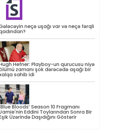
Gələcəyin neçə uşağı var və neçə fərqli
qadından?
Hugh Hefner: Playboy-un qurucusu niyə
ölümü zamanı şok dərəcədə aşağı bir
xalqa sahib idi
‘Blue Bloods’ Season 10 Fragmanı
Jamie'nin Eddini Toylarından Sonra Bir
Eşik Üzərində Daşıdığını Göstərir