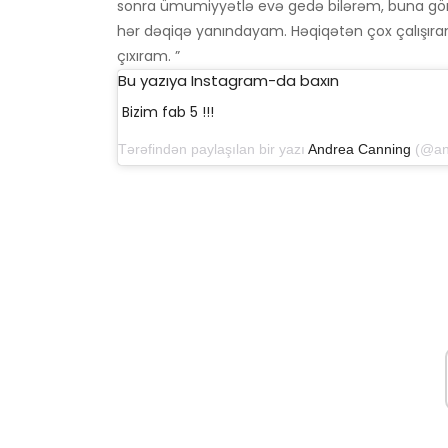
sonra ümumiyyətlə evə gedə bilərəm, buna gör
hər dəqiqə yanındayam. Həqiqətən çox çalışı
çıxıram. ”
Bu yazıya Instagram-da baxın
Bizim fab 5 !!!
Tərəfindən paylaşılan bir yazı
Andrea Canning
(@andreacanni