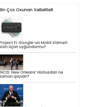
Ən Çox Oxunan XəBəRləR
Project Fi: Google-un Mobil Xidməti
sizin üçün uyğundurmu?
‘NCIS: New Orleans’ Hiatusdan nə
zaman qayıdır?