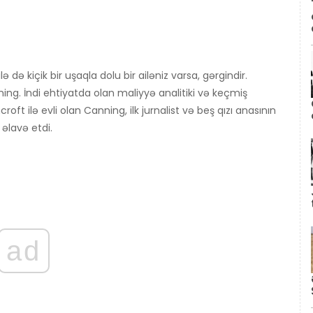
ə də kiçik bir uşaqla dolu bir ailəniz varsa, gərgindir.
ng. İndi ehtiyatda olan maliyyə analitiki və keçmiş
ft ilə evli olan Canning, ilk jurnalist və beş qızı anasının
r əlavə etdi.
ad