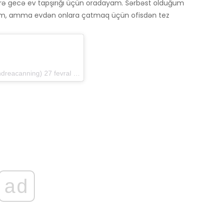
ə gecə ev tapşırığı üçün oradayam. Sərbəst olduğum
ram, amma evdən onlara çatmaq üçün ofisdən tez
ng) 27 fevral 2019-cu il tarixində, saat 6: 13-də PST
ad