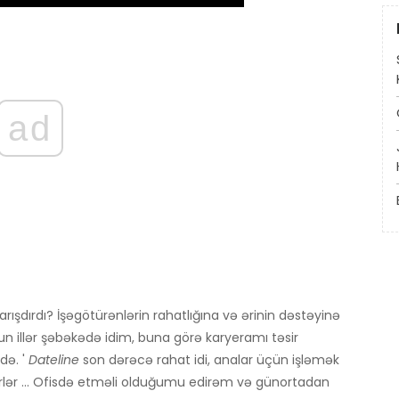
ad
qarışdırdı? İşəgötürənlərin rahatlığına və ərinin dəstəyinə
un illər şəbəkədə idim, buna görə karyeramı təsir
də. '
Dateline
son dərəcə rahat idi, analar üçün işləmək
rlər ... Ofisdə etməli olduğumu edirəm və günortadan