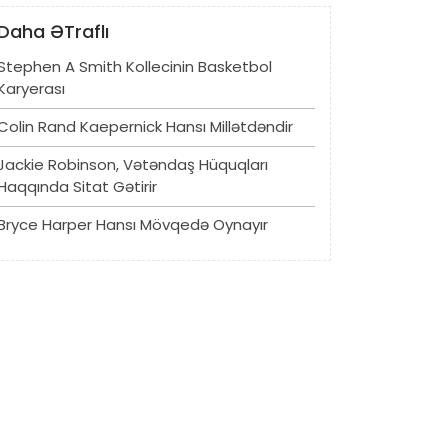
Daha ƏTraflı
Stephen A Smith Kollecinin Basketbol
Karyerası
Colin Rand Kaepernick Hansı Millətdəndir
Jackie Robinson, Vətəndaş Hüquqları
Haqqında Sitat Gətirir
Bryce Harper Hansı Mövqedə Oynayır