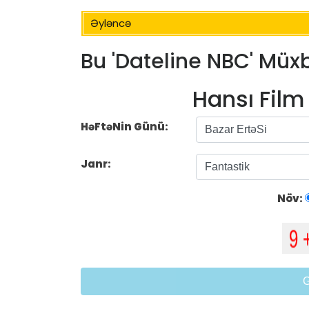
Əyləncə
Bu 'Dateline NBC' Müxb
Hansı Fil
HəFtəNin Günü:
Janr:
Növ: