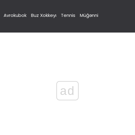
Avrokubok
Buz Xokkeyı
Tennis
Müğənni
ad