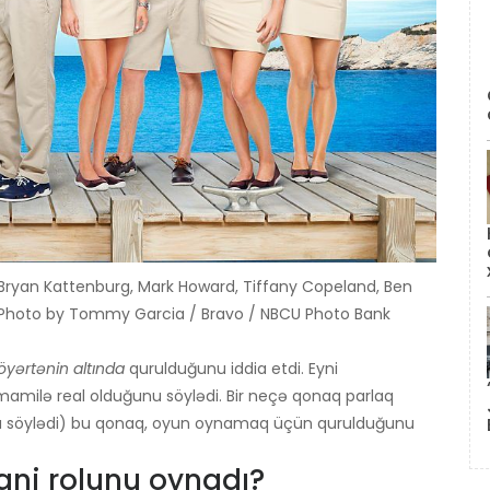
 Bryan Kattenburg, Mark Howard, Tiffany Copeland, Ben
 | Photo by Tommy Garcia / Bravo / NBCU Photo Bank
öyərtənin altında
qurulduğunu iddia etdi. Eyni
ilə real olduğunu söylədi. Bir neçə qonaq parlaq
nu söylədi) bu qonaq, oyun oynamaq üçün qurulduğunu
ni rolunu oynadı?