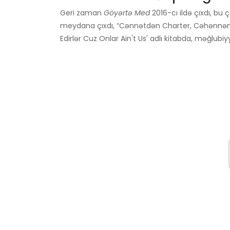
Geri zaman
Göyərtə Med
2016-cı ildə çıxdı, bu 
meydana çıxdı, “Cənnətdən Charter, Cəhənnəmdən
Edirlər Cuz Onlar Ain't Us' adlı kitabda, məğlubiyy