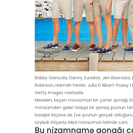
Bobby Giancola, Danny Zureikat, Jen Riservato,
Robinson, Hannah Ferrier, Julia D'Albert-Pusey
Getty Images vasitəsilə
Məsələn, keçən mövsümün bir çarter qonağı
G
mövsümdən gələn başqa bir qonaq şounun tamam
baxışlar keçirsə də (və şounun gerçək olduğu
söylədi
Göyərtə Med
mövsümün birində cani.
Bu nizamnamə qonağı ca