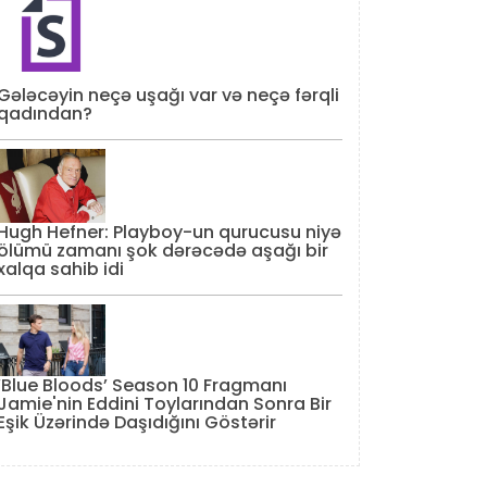
Gələcəyin neçə uşağı var və neçə fərqli
qadından?
Hugh Hefner: Playboy-un qurucusu niyə
ölümü zamanı şok dərəcədə aşağı bir
xalqa sahib idi
‘Blue Bloods’ Season 10 Fragmanı
Jamie'nin Eddini Toylarından Sonra Bir
Eşik Üzərində Daşıdığını Göstərir