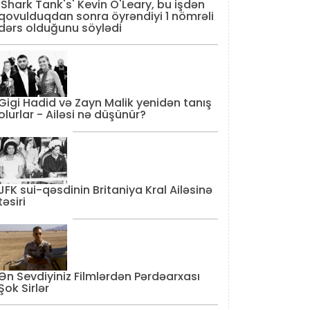
'Shark Tank's' Kevin O'Leary, bu işdən
qovulduqdan sonra öyrəndiyi 1 nömrəli
dərs olduğunu söylədi
Gigi Hadid və Zayn Malik yenidən tanış
olurlar - Ailəsi nə düşünür?
JFK sui-qəsdinin Britaniya Kral Ailəsinə
təsiri
Ən Sevdiyiniz Filmlərdən Pərdəarxası
Şok Sirlər