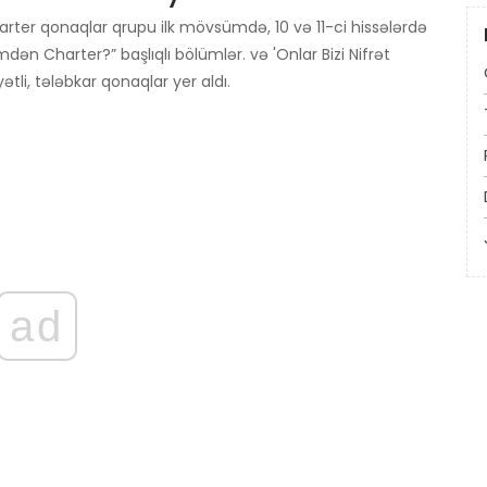
çarter qonaqlar qrupu ilk mövsümdə, 10 və 11-ci hissələrdə
 Charter?” başlıqlı bölümlər. və 'Onlar Bizi Nifrət
ətli, tələbkar qonaqlar yer aldı.
ad