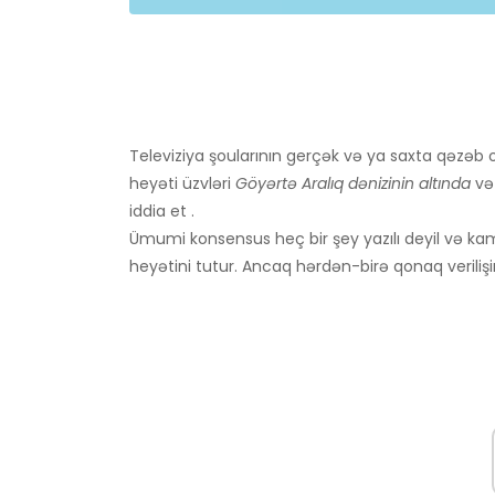
Televiziya şoularının gerçək və ya saxta qəzəb
heyəti üzvləri
Göyərtə Aralıq dənizinin altında
v
iddia et .
Ümumi konsensus heç bir şey yazılı deyil və k
heyətini tutur. Ancaq hərdən-birə qonaq verilişi