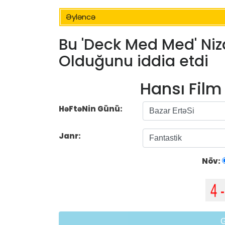
Əyləncə
Bu 'Deck Med Med' Niz
Olduğunu iddia etdi
Hansı Fil
HəFtəNin Günü:
Janr:
Növ: