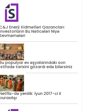
C&J Enerji Xidmətləri Qazancları:
İnvestorların Bu Nəticələri Niyə
Sevməmələri
Bu populyar ev əşyalarındakı son
istifadə tarixini gözardı edə bilərsiniz
Netflix-də yenilik: İyun 2017-ci il
buraxılışı