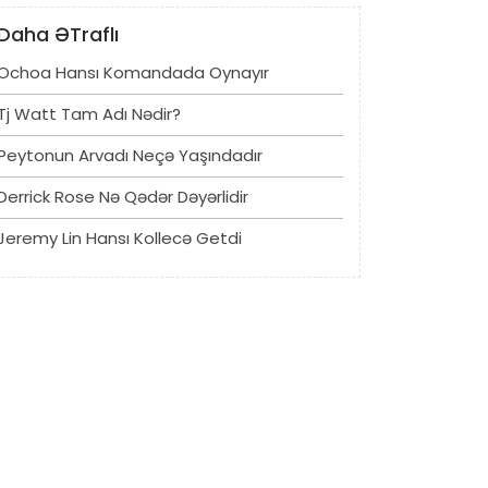
Daha ƏTraflı
Ochoa Hansı Komandada Oynayır
Tj Watt Tam Adı Nədir?
Peytonun Arvadı Neçə Yaşındadır
Derrick Rose Nə Qədər Dəyərlidir
Jeremy Lin Hansı Kollecə Getdi