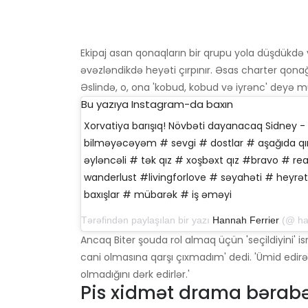
Ekipaj asan qonaqların bir qrupu yola düşdükdə 
əvəzləndikdə heyəti çırpınır. Əsas charter qonağı
Əslində, o, ona 'kobud, kobud və iyrənc' deyə m
Bu yazıya Instagram-da baxın
Xorvatiya barışıq! Növbəti dayanacaq Sidney -
bilməyəcəyəm # sevgi # dostlar # aşağıda qır
əyləncəli # tək qız # xoşbəxt qız #bravo # rea
wanderlust #livingforlove # səyahəti # heyrət
baxışlar # mübarək # iş əməyi
Tərəfindən paylaşılan bir yazı
Hannah Ferrier
(@ hannahferrie
Ancaq Biter şouda rol almaq üçün 'seçildiyini' 
cani olmasına qarşı çıxmadım' dedi. 'Ümid edirəm
olmadığını dərk edirlər.'
Pis xidmət drama bərabə