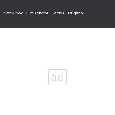
Avrokubok
Buz Xokkeyı
Tennis
Müğənni
ad