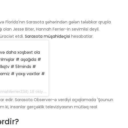
və Florida'nın Sarasota şəhərindən gələn tələbkar qrupla
 olan Jesse Biter, Hannah Ferrier-in sevimlisi deyil.
üraciət etdi.
Sarasota müşahidəçisi
hesabatlar.
 və daha xoşbəxt ola
ılmışlar # aşağıda #
llıqtv # 51minds #
amiz # yaxşı vaxtlar #
r234) 18 oktyabr 2016-cı il tarixdə, saat 10: 12-də PDT
israr edir. Sarasota Observer-ə verdiyi açıqlamada 'Şounun
 ki, insanlar gerçəklik televiziyasının mütləq real
rdir?