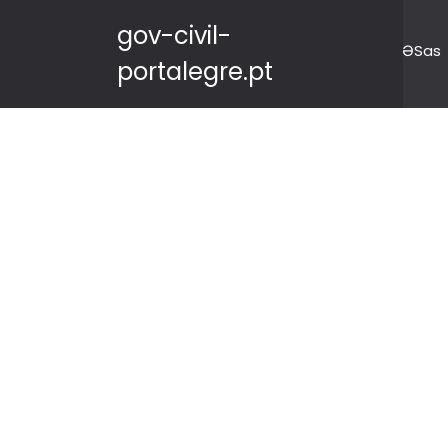
gov-civil-
ƏSas
portalegre.pt