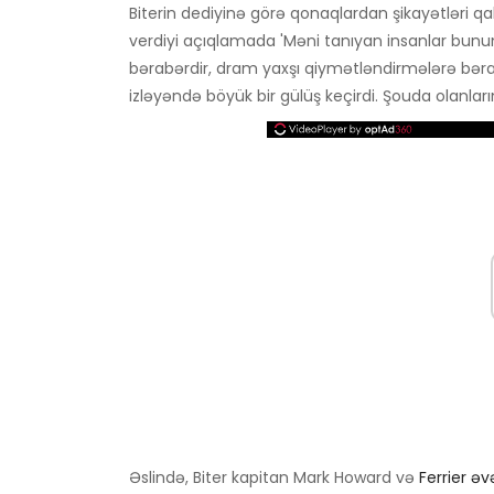
Biterin dediyinə görə qonaqlardan şikayətləri q
verdiyi açıqlamada 'Məni tanıyan insanlar bunun r
bərabərdir, dram yaxşı qiymətləndirmələrə bəra
izləyəndə böyük bir gülüş keçirdi. Şouda olanları
Əslində, Biter kapitan Mark Howard və
Ferrier ə