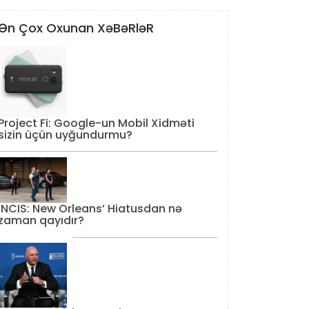
Ən Çox Oxunan XəBəRləR
Project Fi: Google-un Mobil Xidməti
sizin üçün uyğundurmu?
‘NCIS: New Orleans’ Hiatusdan nə
zaman qayıdır?