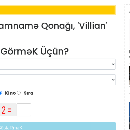
amnamə Qonağı, 'Villian'
m GörməK Üçün?
Kino
Sıra
GöstəRməK