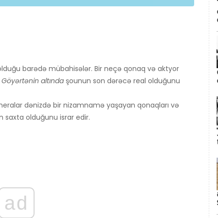
 olduğu barədə mübahisələr. Bir neçə qonaq və aktyor
ə
Göyərtənin altında
şounun son dərəcə real olduğunu
ameralar dənizdə bir nizamnamə yaşayan qonaqları və
n saxta olduğunu israr edir.
ad