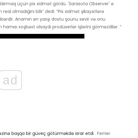
aldırmaq üçün pis xidmət gördü. 'Sarasota Observer' ə
eal olmadığını bilir' dedi. “Pis xidmət şikayətlərə
bərdir. Anamın ən yaxşı dostu şounu sevir və onu
n hamısı xoşbəxt olsaydı prodüserlər işlərini görməzdilər. ”
ad
vəzinə başqa bir güveç götürməkdə israr etdi
. Ferrier