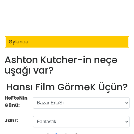
Əyləncə
Ashton Kutcher-in neçə
uşağı var?
Hansı Film GörməK Üçün?
HəFtəNin
Günü:
Janr: