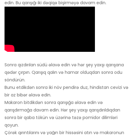
edin. Bu qarışığı iki dəqiqə bişirməyə davam edin.
Sonra qızdırılan südü əlavə edin və hər şey yaxşı qarışana
qədər çırpın. Qarışıq qalın və hamar olduqdan sonra odu
söndürün.
Bunu etdikdən sonra iki növ pendirə duz, hindistan cevizi və
bir az bibər əlavə edin.
Makaron bitdikdən sonra qarışığa əlavə edin və
qarışdırmağa davam edin. Hər şey yaxşı qarışdırıldıqdan
sonra bir qaba tökün və üzərinə təzə pomidor dilimləri
qoyun.
Çörək qırıntılarını və yağın bir hissəsini atın və makaronun