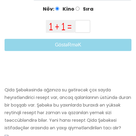
Növ:
Kino
Sıra
GöstəRməK
Qida Şəbəkəsində ağzınıza su gətirəcək çox sayda
heyrətləndirici resept var, ancaq qalanlarının üstündə duran
bir boşqab var. Şəbəkə bu yaxınlarda buraxdı ən yüksək
reytinqli resept hər zaman və qazanılan yemək sizi
təəccübləndirə bilər. Yəni hansı resept Qida Şəbəkəsi
istifadəçilər arasında ən yaxşı qiymətləndirilən tacı alır?