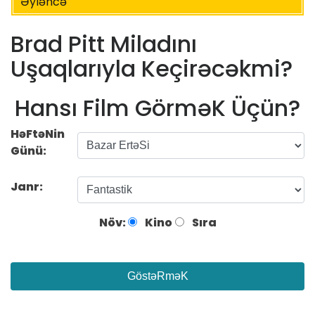
Əyləncə
Brad Pitt Miladını
Uşaqlarıyla Keçirəcəkmi?
Hansı Film GörməK Üçün?
HəFtəNin
Günü:
Janr:
Növ:
Kino
Sıra
GöstəRməK