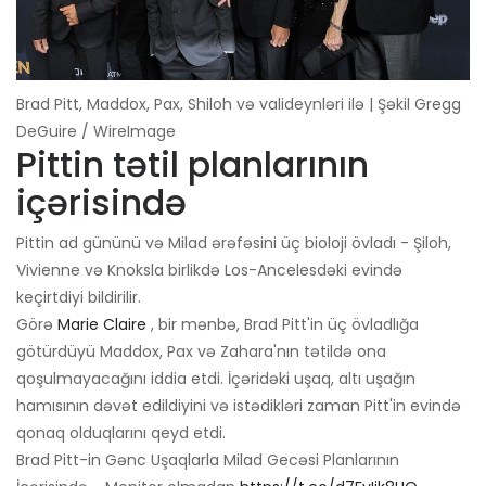
Brad Pitt, Maddox, Pax, Shiloh və valideynləri ilə | Şəkil Gregg
DeGuire / WireImage
Pittin tətil planlarının
içərisində
Pittin ad gününü və Milad ərəfəsini üç bioloji övladı - Şiloh,
Vivienne və Knoksla birlikdə Los-Ancelesdəki evində
keçirtdiyi bildirilir.
Görə
Marie Claire
, bir mənbə, Brad Pitt'in üç övladlığa
götürdüyü Maddox, Pax və Zahara'nın tətildə ona
qoşulmayacağını iddia etdi. İçəridəki uşaq, altı uşağın
hamısının dəvət edildiyini və istədikləri zaman Pitt'in evində
qonaq olduqlarını qeyd etdi.
Brad Pitt-in Gənc Uşaqlarla Milad Gecəsi Planlarının