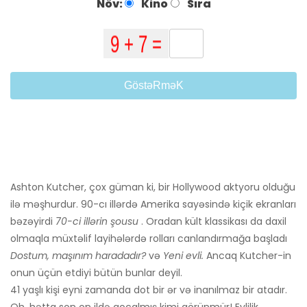
Növ:
Kino
Sıra
GöstəRməK
Ashton Kutcher, çox güman ki, bir Hollywood aktyoru olduğu
ilə məşhurdur. 90-cı illərdə Amerika sayəsində kiçik ekranları
bəzəyirdi
70-ci illərin şousu
. Oradan kült klassikası da daxil
olmaqla müxtəlif layihələrdə rolları canlandırmağa başladı
Dostum, maşınım haradadır?
və
Yeni evli.
Ancaq Kutcher-in
onun üçün etdiyi bütün bunlar deyil.
41 yaşlı kişi eyni zamanda dot bir ər və inanılmaz bir atadır.
Oh, hətta son on ildə qocalmış kimi görünmür! Evlilik,