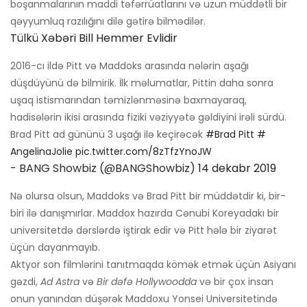
boşanmalarının maddi təfərrüatlarını və uzun müddətli bir
qəyyumluq razılığını dilə gətirə bilmədilər.
Tülkü Xəbəri Bill Hemmer Evlidir
2016-cı ildə Pitt və Maddoks arasında nələrin aşağı
düşdüyünü də bilmirik. İlk məlumatlar, Pittin daha sonra
uşaq istismarından təmizlənməsinə baxmayaraq,
hadisələrin ikisi arasında fiziki vəziyyətə gəldiyini irəli sürdü.
Brad Pitt ad gününü 3 uşağı ilə keçirəcək
#Brad Pitt
#
AngelinaJolie
pic.twitter.com/8zTfzYnoJW
- BANG Showbiz (@BANGShowbiz)
14 dekabr 2019
Nə olursa olsun, Maddoks və Brad Pitt bir müddətdir ki, bir-
biri ilə danışmırlar. Maddox hazırda Cənubi Koreyadakı bir
universitetdə dərslərdə iştirak edir və Pitt hələ bir ziyarət
üçün dayanmayıb.
Aktyor son filmlərini tanıtmaqda kömək etmək üçün Asiyanı
gəzdi,
Ad Astra
və
Bir dəfə Hollywoodda
və bir çox insan
onun yanından düşərək Maddoxu Yonsei Universitetində