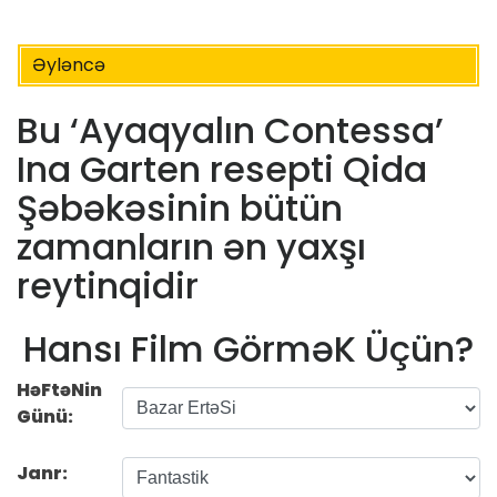
Əyləncə
Bu ‘Ayaqyalın Contessa’
Ina Garten resepti Qida
Şəbəkəsinin bütün
zamanların ən yaxşı
reytinqidir
Hansı Film GörməK Üçün?
HəFtəNin
Günü:
Janr: