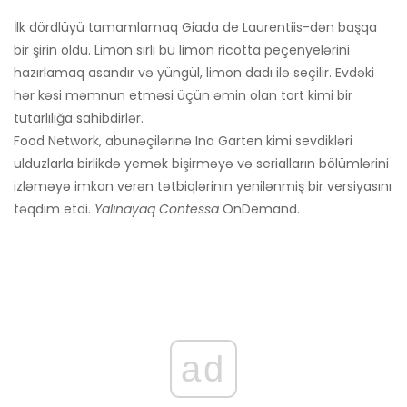
İlk dördlüyü tamamlamaq Giada de Laurentiis-dən başqa
bir şirin oldu. Limon sırlı bu limon ricotta peçenyelərini
hazırlamaq asandır və yüngül, limon dadı ilə seçilir. Evdəki
hər kəsi məmnun etməsi üçün əmin olan tort kimi bir
tutarlılığa sahibdirlər.
Food Network, abunəçilərinə Ina Garten kimi sevdikləri
ulduzlarla birlikdə yemək bişirməyə və serialların bölümlərini
izləməyə imkan verən tətbiqlərinin yenilənmiş bir versiyasını
təqdim etdi.
Yalınayaq Contessa
OnDemand.
ad