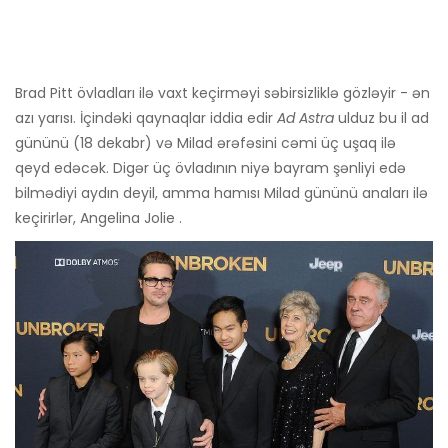
Brad Pitt övladları ilə vaxt keçirməyi səbirsizliklə gözləyir - ən
azı yarısı. İçindəki qaynaqlar iddia edir
Ad Astra
ulduz bu il ad
gününü (18 dekabr) və Milad ərəfəsini cəmi üç uşaq ilə
qeyd edəcək. Digər üç övladının niyə bayram şənliyi edə
bilmədiyi aydın deyil, amma hamısı Milad gününü anaları ilə
keçirirlər, Angelina Jolie .