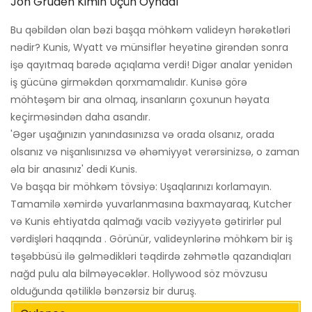
Jon Gruden Kimin Üçün Oynadı
Bu qəbildən olan bəzi başqa möhkəm valideyn hərəkətləri
nədir? Kunis, Wyatt və münsiflər heyətinə girəndən sonra
işə qayıtmaq barədə açıqlama verdi! Digər analar yenidən
iş gücünə girməkdən qorxmamalıdır. Kunisə görə
möhtəşəm bir ana olmaq, insanların çoxunun həyata
keçirməsindən daha asandır.
'Əgər uşağınızın yanındasınızsa və orada olsanız, orada
olsanız və nişanlısınızsa və əhəmiyyət verərsinizsə, o zaman
əla bir anasınız' dedi Kunis.
Və başqa bir möhkəm tövsiyə: Uşaqlarınızı korlamayın.
Tamamilə xəmirdə yuvarlanmasına baxmayaraq, Kutcher
və Kunis ehtiyatda qalmağı vacib vəziyyətə gətirirlər pul
vərdişləri haqqında . Görünür, valideynlərinə möhkəm bir iş
təşəbbüsü ilə gəlmədikləri təqdirdə zəhmətlə qazandıqları
nağd pulu ala bilməyəcəklər. Hollywood söz mövzusu
olduğunda qətiliklə bənzərsiz bir duruş.