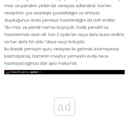
mac və pendirin yetkin bir versiyası adlandırdı. Garten
reseptinin çox asanlıqla çoxaldıldığını və ehtiyac
duyduğunuz anda yeməyə hazırlandığını da izah etdilər.
“Bu mac və pendir hamısı böyüyüb. Dadlı, pendirli və
hazırlanması asan idi. Son 2 ayda bir neçə dəfə bunu etdiniz
və hər dəfə hit oldu ”deyə rəyçi bölüşdü.
Bu klassik yeməyin qutu versiyası ilə getmək istəməyinizə
baxmayaraq, Gartenin məşhur yeməyini evdə necə
hazırlayacağınıza dair qısa məlumat.
ad