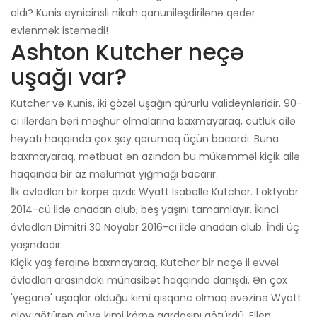
aldı? Kunis eynicinsli nikah qanuniləşdirilənə qədər
evlənmək istəmədi!
Ashton Kutcher neçə
uşağı var?
Kutcher və Kunis, iki gözəl uşağın qürurlu valideynləridir. 90-
cı illərdən bəri məşhur olmalarına baxmayaraq, cütlük ailə
həyatı haqqında çox şey qorumaq üçün bacardı. Buna
baxmayaraq, mətbuat ən azından bu mükəmməl kiçik ailə
haqqında bir az məlumat yığmağı bacarır.
İlk övladları bir körpə qızdı: Wyatt Isabelle Kutcher. 1 oktyabr
2014-cü ildə anadan olub, beş yaşını tamamlayır. İkinci
övladları Dimitri 30 Noyabr 2016-cı ildə anadan olub. İndi üç
yaşındadır.
Kiçik yaş fərqinə baxmayaraq, Kutcher bir neçə il əvvəl
övladları arasındakı münasibət haqqında danışdı. Ən çox
'yeganə' uşaqlar olduğu kimi qısqanc olmaq əvəzinə Wyatt
alov götürən güvə kimi körpə qardaşını götürdü. Ellen