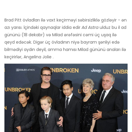
Brad Pitt övladları ilə vaxt keçirməyi səbirsizliklə gözləyir - ən
azı yarısı. İçindəki qaynaqlar iddia edir
Ad Astra
ulduz bu il ad
gününü (18 dekabr) və Milad ərəfəsini cəmi üç uşaq ilə
qeyd edəcək. Digər üç övladının niyə bayram şənliyi edə
bilmədiyi aydın deyil, amma hamısı Milad gününü anaları ilə
keçirirlər, Angelina Jolie .