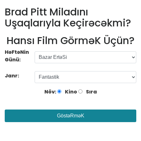
Brad Pitt Miladını
Uşaqlarıyla Keçirəcəkmi?
Hansı Film GörməK Üçün?
HəFtəNin
Günü:
Janr:
Növ:
Kino
Sıra
GöstəRməK