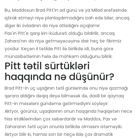
Bu, Maddoxun Brad Pitt'in ad günü və ya Milad ərəfəsində
iştirak etməyi niyə planlaşdırmadığını izah edə bilər, ancaq
digər iki övladının da niyə atladığını açıqlamır.
Pax'ın Pitt'e qarşı kin-küdurəti olduğu bildirilir, ancaq
Zahara'nın da niyə getməyəcəyinə dair heç bir fikrimiz
yoxdur. Keçən il tətildə Pitt ilə birlikdə idi, buna görə
münasibətlərinin hələ də möhkəm olduğunu bilirik.
Pitt tətil sürtükləri
haqqında nə düşünür?
Brad Pitt-in üç uşağının tətil günlərində onu niyə qazmağı
qərara aldığını dəqiq deyə bilməsək də, daxili bir qaynaq
Pitt-in məsələni gündəmə gətirmədiyini söyləyir.
Aktyor, görünür, uşaqlarının onun haqqında həqiqətən necə
hiss etdiklərindən çox xəbərdardır və Maddox, Pax və
Zaharanın tətil üçün onunla birlikdə olmasını istəməyib.
Aktyor bilir ki, hamısı son bir neçə ildə çox dramatik