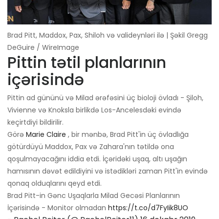
Brad Pitt, Maddox, Pax, Shiloh və valideynləri ilə | Şəkil Gregg
DeGuire / WireImage
Pittin tətil planlarının
içərisində
Pittin ad gününü və Milad ərəfəsini üç bioloji övladı - Şiloh,
Vivienne və Knoksla birlikdə Los-Ancelesdəki evində
keçirtdiyi bildirilir.
Görə
Marie Claire
, bir mənbə, Brad Pitt'in üç övladlığa
götürdüyü Maddox, Pax və Zahara'nın tətildə ona
qoşulmayacağını iddia etdi. İçəridəki uşaq, altı uşağın
hamısının dəvət edildiyini və istədikləri zaman Pitt'in evində
qonaq olduqlarını qeyd etdi.
Brad Pitt-in Gənc Uşaqlarla Milad Gecəsi Planlarının
İçərisində - Monitor olmadan
https://t.co/d7FyIik8UO