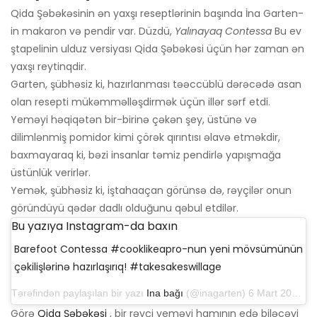
Qida Şəbəkəsinin ən yaxşı reseptlərinin başında İna Garten-
in makaron və pendir var. Düzdü,
Yalınayaq Contessa
Bu ev
ştapelinin ulduz versiyası Qida Şəbəkəsi üçün hər zaman ən
yaxşı reytinqdir.
Garten, şübhəsiz ki, hazırlanması təəccüblü dərəcədə asan
olan resepti mükəmməlləşdirmək üçün illər sərf etdi.
Yeməyi həqiqətən bir-birinə çəkən şey, üstünə və
dilimlənmiş pomidor kimi çörək qırıntısı əlavə etməkdir,
baxmayaraq ki, bəzi insanlar təmiz pendirlə yapışmağa
üstünlük verirlər.
Yemək, şübhəsiz ki, iştahaaçan görünsə də, rəyçilər onun
göründüyü qədər dadlı olduğunu qəbul etdilər.
Bu yazıya Instagram-da baxın
Barefoot Contessa #cooklikeapro-nun yeni mövsümünün
çəkilişlərinə hazırlaşırıq! #takesakeswillage
Tərəfindən paylaşılan bir yazı
Ina bağı
(@inagarten) 6 Mart 2019-cu il tarixində, saat 9: 00-da PST
Görə
Qida Şəbəkəsi
, bir rəyçi yeməyi hamının edə biləcəyi