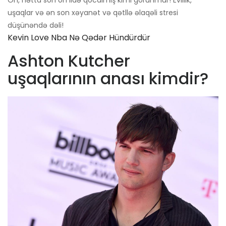
uşaqlar və ən son xəyanət və qətllə əlaqəli stresi
düşünəndə dəli!
Kevin Love Nba Nə Qədər Hündürdür
Ashton Kutcher
uşaqlarının anası kimdir?