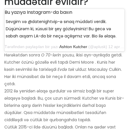
müddətdir evlidir?
Bu yazıya Instagram-da baxın
Sevgim və @datenightvip-ə sınaq müddəti verdik.
Düşünürəm ki, xüsusi bir şey gözləyirsiniz! Bu gecə və
sabah axşam LA-da bir neçə açılışımız var. Bio ilə əlaqə.
Tərəfindən paylaşılan bir yazı
Ashton Kutcher
(@aplusk) 12 aprel 2019-cu il, saat 14: 50-də PDT
Hərəkətdən sonra
O 70-lərin şousu,
ikisi ayrı-ayrılıqda getdi.
Kutcher özünü gözəllə evli tapdı Demi Moore . Kunis hər
kəsin sevimlisi ilə tarixləşdi
Evdə tək
ulduz: Macaulay Culkin.
Hər iki münasibət də bir neçə il davam etdi, ancaq sona
çatdı.
2012 ilə yenidən əlaqə qurdular və simsiz bağlı bir super
əlaqəyə başladı. Bu, çox uzun sürmədi: Kutcher və Kunis bir-
birlərinə qarşı dərin hisslər keçirdiklərini dərhal başa
düşdülər. Qısa müddətdə münasibətləri təsadüfən
ciddiləşdi və cütlük bir qurbangahda tapıldı.
Cütlük 2015-ci ildə düyünü bağladı. Onları nə qədər vaxt