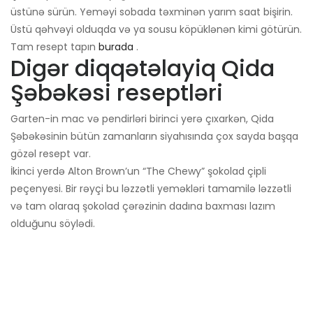
üstünə sürün. Yeməyi sobada təxminən yarım saat bişirin.
Üstü qəhvəyi olduqda və ya sousu köpüklənən kimi götürün.
Tam resept tapın
burada
.
Digər diqqətəlayiq Qida
Şəbəkəsi reseptləri
Garten-in mac və pendirləri birinci yerə çıxarkən, Qida
Şəbəkəsinin bütün zamanların siyahısında çox sayda başqa
gözəl resept var.
İkinci yerdə Alton Brown’un ​​“The Chewy” şokolad çipli
peçenyesi. Bir rəyçi bu ləzzətli yeməkləri tamamilə ləzzətli
və tam olaraq şokolad çərəzinin dadına baxması lazım
olduğunu söylədi.