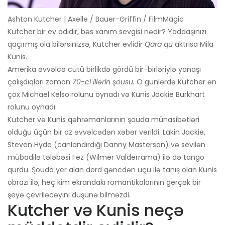
Ashton Kutcher | Axelle / Bauer-Griffin / FilmMagic
Kutcher bir ev adıdır, bəs xanım sevgisi nədir? Yaddaşınızı
qaçırmış ola bilərsinizsə, Kutcher evlidir
Qara qu
aktrisa Mila
Kunis.
Amerika əvvəlcə cütü birlikdə gördü bir-birləriylə yanaşı
çalışdıqları zaman
70-ci illərin şousu.
O günlərdə Kutcher ən
çox Michael Kelso rolunu oynadı və Kunis Jackie Burkhart
rolunu oynadı.
Kutcher və Kunis qəhrəmanlarının şouda münasibətləri
olduğu üçün bir az əvvəlcədən xəbər verildi. Lakin Jackie,
Steven Hyde (canlandırdığı Danny Masterson) və sevilən
mübadilə tələbəsi Fez (Wilmer Valderrama) ilə də tango
qurdu. Şouda yer alan dörd gəncdən üçü ilə tanış olan Kunis
obrazı ilə, heç kim ekrandakı romantikalarının gerçək bir
şeyə çevriləcəyini düşünə bilməzdi.
Kutcher və Kunis neçə