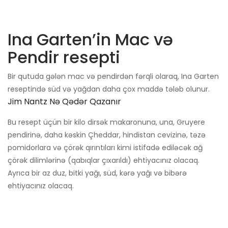
Ina Garten’in Mac və
Pendir resepti
Bir qutuda gələn mac və pendirdən fərqli olaraq, Ina Garten
reseptində süd və yağdan daha çox maddə tələb olunur.
Jim Nantz Nə Qədər Qazanır
Bu resept üçün bir kilo dirsək makaronuna, una, Gruyere
pendirinə, daha kəskin Çheddar, hindistan cevizinə, təzə
pomidorlara və çörək qırıntıları kimi istifadə ediləcək ağ
çörək dilimlərinə (qabıqlar çıxarıldı) ehtiyacınız olacaq.
Ayrıca bir az duz, bitki yağı, süd, kərə yağı və bibərə
ehtiyacınız olacaq.