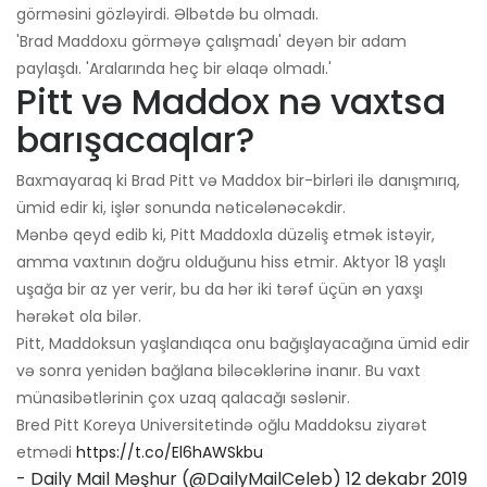
görməsini gözləyirdi. Əlbətdə bu olmadı.
'Brad Maddoxu görməyə çalışmadı' deyən bir adam
paylaşdı. 'Aralarında heç bir əlaqə olmadı.'
Pitt və Maddox nə vaxtsa
barışacaqlar?
Baxmayaraq ki Brad Pitt və Maddox bir-birləri ilə danışmırıq,
ümid edir ki, işlər sonunda nəticələnəcəkdir.
Mənbə qeyd edib ki, Pitt Maddoxla düzəliş etmək istəyir,
amma vaxtının doğru olduğunu hiss etmir. Aktyor 18 yaşlı
uşağa bir az yer verir, bu da hər iki tərəf üçün ən yaxşı
hərəkət ola bilər.
Pitt, Maddoksun yaşlandıqca onu bağışlayacağına ümid edir
və sonra yenidən bağlana biləcəklərinə inanır. Bu vaxt
münasibətlərinin çox uzaq qalacağı səslənir.
Bred Pitt Koreya Universitetində oğlu Maddoksu ziyarət
etmədi
https://t.co/El6hAWSkbu
- Daily Mail Məşhur (@DailyMailCeleb)
12 dekabr 2019