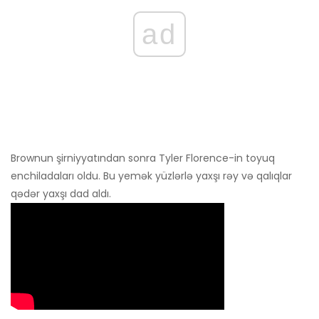
ad
Brownun şirniyyatından sonra Tyler Florence-in toyuq
enchiladaları oldu. Bu yemək yüzlərlə yaxşı rəy və qalıqlar
qədər yaxşı dad aldı.