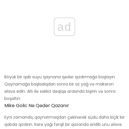
ad
Böyük bir qab suyu qaynana qədər qızdırmağa başlayın.
Qaynamağa başladıqdan sonra bir az yağ və makaron
əlavə edin. Altı ilə səkkiz dəqiqə arasında bişirin və sonra
boşaltın.
Mike Golic Nə Qədər Qazanır
Eyni zamanda, qaynatmaqdan çəkinərək südü daha kiçik bir
qabda qızdırın. Kərə yağı fərqli bir qazanda əridib unu əlavə