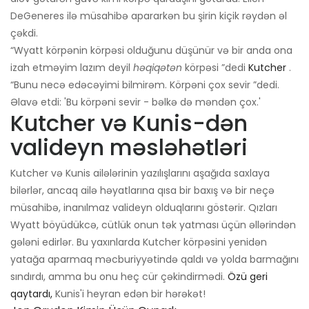
DeGeneres ilə müsahibə apararkən bu şirin kiçik rəydən əl
çəkdi.
“Wyatt körpənin körpəsi olduğunu düşünür və bir anda ona
izah etməyim lazım deyil
həqiqətən
körpəsi ”dedi
Kutcher
.
“Bunu necə edəcəyimi bilmirəm. Körpəni çox sevir ”dedi.
Əlavə etdi: 'Bu körpəni sevir - bəlkə də məndən çox.'
Kutcher və Kunis-dən
valideyn məsləhətləri
Kutcher və Kunis ailələrinin yazılışlarını aşağıda saxlaya
bilərlər, ancaq ailə həyatlarına qısa bir baxış və bir neçə
müsahibə, inanılmaz valideyn olduqlarını göstərir. Qızları
Wyatt böyüdükcə, cütlük onun tək yatması üçün əllərindən
gələni edirlər. Bu yaxınlarda Kutcher körpəsini yenidən
yatağa aparmaq məcburiyyətində qaldı və yolda barmağını
sındırdı, amma bu onu heç cür çəkindirmədi.
Özü geri
qaytardı,
Kunis'i heyran edən bir hərəkət!