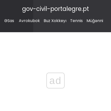
gov-civil-portalegre.pt
ƏSas
Avrokubok
Buz Xokkeyı
Tennis
Müğənni
ad