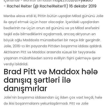
İçərisində - Monitor olmadan
https://t.co/d7FyIik8UO
- Rachel Reiter (@ RachelReiter11)
16 dekabr 2019
Mənbə əlavə etdi ki, Pittin bütün uşaqları Milad gününü Jolie
ilə qeyd etmək üçün hazır olacaqlar. İçəridəki uşaqlardan
bəzilərinin nə üçün onun ad gününü və ya Milad ərəfəsini
təşkil edə bilmədiklərini açıqlamadı, ancaq aktyorun ən
böyük oğlu Maddoxla münasibətləri bir neçə ildir gərgindir.
Jolie, 2016-cı ilin payızında Pittdən boşanma iddiası qaldırdı.
Aktrisanın Pitt və Maddox arasında xüsusi bir təyyarədə
yaşanan mübahisədən sonra evliliyin fişini çəkməyə qərar
verdiyi bildirildi.
Brad Pitt və Maddox hələ
danışıq şərtləri ilə
danışmırlar
Jolie'nin boşanma iddiasından üç ildən çox vaxt keçdi, hələ
də ikisi boşanmalarını yekunlaşdırmadı. Pitt və Jolie