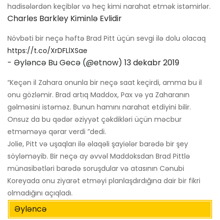
hadisələrdən keçiblər və heç kimi narahat etmək istəmirlər.
Charles Barkley Kiminlə Evlidir
Növbəti bir neçə həftə Brad Pitt üçün sevgi ilə dolu olacaq
https://t.co/XrDFLlXSae
- Əyləncə Bu Gecə (@etnow)
13 dekabr 2019
“Keçən il Zahara onunla bir neçə saat keçirdi, amma bu il
onu gözləmir. Brad artıq Maddox, Pax və ya Zaharanın
gəlməsini istəməz. Bunun hamını narahat etdiyini bilir.
Onsuz da bu qədər əziyyət çəkdikləri üçün məcbur
etməməyə qərar verdi ”dedi.
Jolie, Pitt və uşaqları ilə əlaqəli şayiələr barədə bir şey
söyləməyib. Bir neçə ay əvvəl Maddoksdan Brad Pittlə
münasibətləri barədə soruşdular və atasının Cənubi
Koreyada onu ziyarət etməyi planlaşdırdığına dair bir fikri
olmadığını açıqladı.
Əyləncə