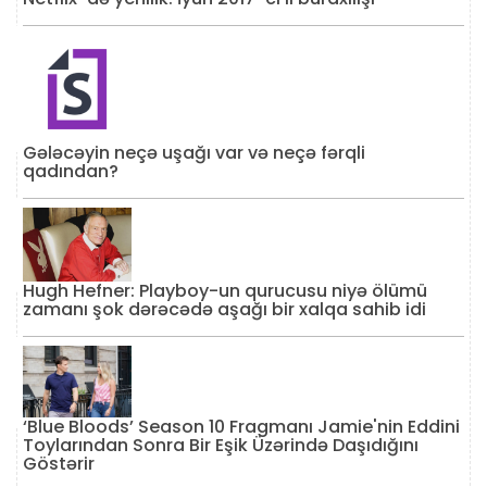
Gələcəyin neçə uşağı var və neçə fərqli
qadından?
Hugh Hefner: Playboy-un qurucusu niyə ölümü
zamanı şok dərəcədə aşağı bir xalqa sahib idi
‘Blue Bloods’ Season 10 Fragmanı Jamie'nin Eddini
Toylarından Sonra Bir Eşik Üzərində Daşıdığını
Göstərir