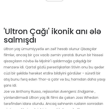
'Ultron Çağı' ikonik anı ələ
salmışdı
Ultron yaş
ümumiyyətlə ən zəif hesab olunur
Qisasçılar
filmlər, ancaq bir çox vacib zəmin yaratdı. Bunun bir hissəsi
qisasçıların növbə ilə Mjolnir'i qaldırmağa çalışdığı bir
mənzərə idi. Qartal gözlü pərəstişkarları Stivin onu bu qədər
cüzi bir şəkildə hərəkət etdirə bildiyini gördülər - sürətli bir
atış bunu fərq edən Thor-a çatır və bu, hamıdan daha yaxşı
şans idi.
Joe və Anthony Russo, rejissorları
Avengers: Endgame
,
yönləndirmədi
Ultron yaş
ilk filmi də çəkən Joss Whedon
tərəfindən idarə olundu. Ancaq səhnənin rusların sonradan