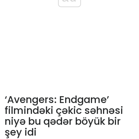
‘Avengers: Endgame’
filmindəki çəkic səhnəsi
niyə bu qədər böyük bir
şey idi