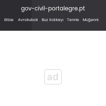
gov-civil-portalegre.pt
ƏSas
Avrokubok
Buz Xokkeyı
Tennis
Müğənni
ad