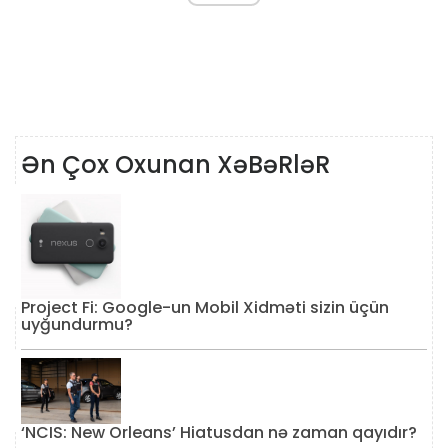
Ən Çox Oxunan XəBəRləR
Project Fi: Google-un Mobil Xidməti sizin üçün
uyğundurmu?
‘NCIS: New Orleans’ Hiatusdan nə zaman qayıdır?