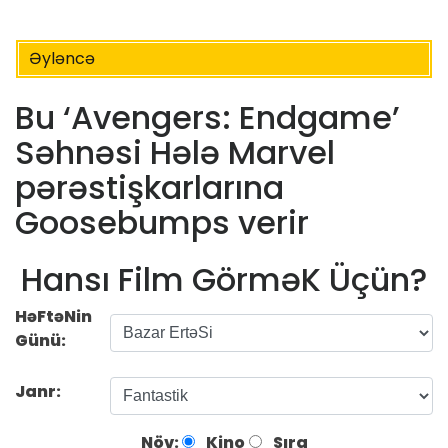
Əyləncə
Bu ‘Avengers: Endgame’
Səhnəsi Hələ Marvel
pərəstişkarlarına
Goosebumps verir
Hansı Film GörməK Üçün?
HəFtəNin
Günü:
Janr:
Növ:
Kino
Sıra