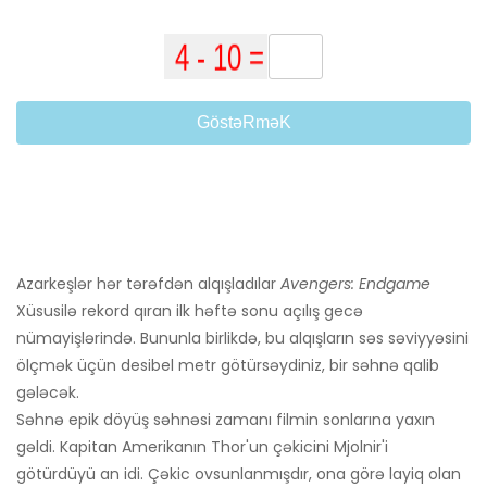
GöstəRməK
Azarkeşlər hər tərəfdən alqışladılar
Avengers: Endgame
Xüsusilə rekord qıran ilk həftə sonu açılış gecə
nümayişlərində. Bununla birlikdə, bu alqışların səs səviyyəsini
ölçmək üçün desibel metr götürsəydiniz, bir səhnə qalib
gələcək.
Səhnə epik döyüş səhnəsi zamanı filmin sonlarına yaxın
gəldi. Kapitan Amerikanın Thor'un çəkicini Mjolnir'i
götürdüyü an idi. Çəkic ovsunlanmışdır, ona görə layiq olan