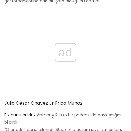
göstərəcəklərinə dair bir işarə olduğunu dedilər.
ad
Julio Cesar Chavez Jr Frida Munoz
Biz bunu örtdük
Anthony Russo bir podcastda paylaşdığını
bildirdi:
“O anadək bunu bilmirdi
Ultron
onu götürməyə çalışarkən,