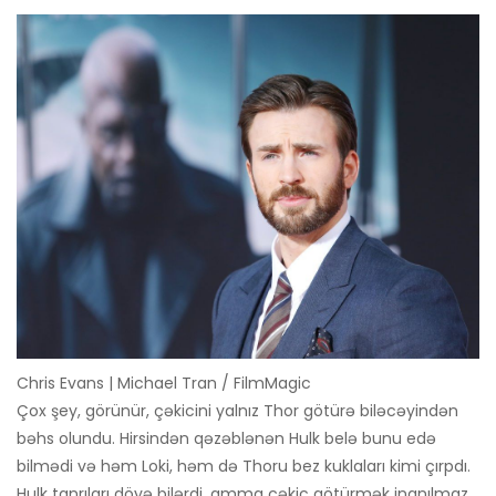
Chris Evans | Michael Tran / FilmMagic
Çox şey, görünür, çəkicini yalnız Thor götürə biləcəyindən
bəhs olundu. Hirsindən qəzəblənən Hulk belə bunu edə
bilmədi və həm Loki, həm də Thoru bez kuklaları kimi çırpdı.
Hulk tanrıları döyə bilərdi, amma çəkic götürmək inanılmaz