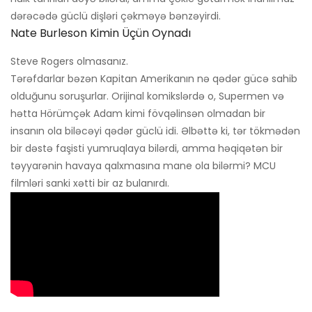
dərəcədə güclü dişləri çəkməyə bənzəyirdi.
Nate Burleson Kimin Üçün Oynadı
Steve Rogers olmasanız.
Tərəfdarlar bəzən Kapitan Amerikanın nə qədər gücə sahib
olduğunu soruşurlar. Orijinal komikslərdə o, Supermen və
hətta Hörümçək Adam kimi fövqəlinsən olmadan bir
insanın ola biləcəyi qədər güclü idi. Əlbəttə ki, tər tökmədən
bir dəstə faşisti yumruqlaya bilərdi, amma həqiqətən bir
təyyarənin havaya qalxmasına mane ola bilərmi? MCU
filmləri sanki xətti bir az bulanırdı.