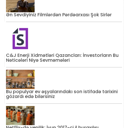
Ən Sevdiyiniz Filmlərdən Pərdəarxası Şok Sirlər
C&J Enerji Xidmətləri Qazancları: İnvestorların Bu
Nəticələri Niyə Sevməmələri
Bu populyar ev əşyalarındakı son istifadə tarixini
gözardı edə bilərsiniz
Netflix-də yenilik: İyun 2017-ci il buraxılışı