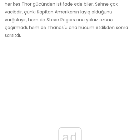
hər kəs Thor gücündən istifadə edə bilər. Səhnə çox
vacibdir, çünki Kapitan Amerikanın layiq olduğunu
vurğulayır, həm də Steve Rogers onu yalnız özünə
çağırmadı, həm də Thanos'u ona hücum etdikdən sonra
sarsıtdı.
ad