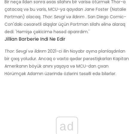
Bir neçə ildən sonra əsas silahını bir varisə ötürmək Thor-a
çatacaq və bu varis, MCU-ya qayıdan Jane Foster (Natalie
Portman) olacaq.
Thor: Sevgi və ildırım
. San Diego Comic-
Con'dakı cəsarətli alqışlar üçün Portman silahı əlinə alaraq
dedi: 'Həmişə çəkicimə həsəd aparırdım.'
Jillian Barberie Indi Ne Edir
Thor: Sevgi və ildırım
2021-ci ilin Noyabr ayına planlaşdırılan
bir çıxış yoludur. Ancaq o vaxta qədər pərəstişkarları Kapitan
Amerikanın böyük anını yaşaya və MCU-dan çıxan
Hörümçək Adamın üzərində özlərini təsəlli edə bilərlər.
ad