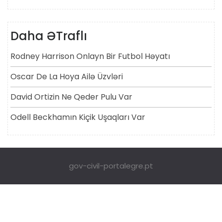
Daha ƏTraflı
Rodney Harrison Onlayn Bir Futbol Həyatı
Oscar De La Hoya Ailə Üzvləri
David Ortizin Ne Qeder Pulu Var
Odell Beckhamın Kiçik Uşaqları Var
gov-civil-portalegre.pt