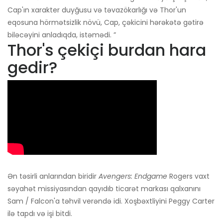
Cap'ın xarakter duyğusu və təvazökarlığı və Thor'un
eqosuna hörmətsizlik növü, Cap, çəkicini hərəkətə gətirə
biləcəyini anladıqda, istəmədi. ”
Thor's çekiçi burdan hara
gedir?
Ən təsirli anlarından biridir
Avengers: Endgame
Rogers vaxt
səyahət missiyasından qayıdıb ticarət markası qalxanını
Sam / Falcon'a təhvil verəndə idi. Xoşbəxtliyini Peggy Carter
ilə tapdı və işi bitdi.