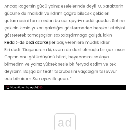
Ancaq Rogersin gücü yalnız əzələlərində deyil. O, xarakterin
gücünə də malikdir və ildırım çağıra biləcək çəkicləri
götürməsini təmin edən bu cür qeyri-maddi gücdür. Səhnə
çəkicin kimin yuxarı qalxdığını göstərmədən hərəkət etdiyini
göstərərək tamaşaçıları saxtalaşdırmağa çalışdı, lakin
Reddit-də bəzi azarkeşlər
baş verənlərə müdrik idilər.
Biri dedi: “Düşünürəm ki, özüm də daxil olmaqla bir çox insan
Cap-ın onu götürdüyünü bilirdi, həyəcanımı saxlaya
bilmədim və yalnız yüksək səslə bir fəryad etdim və tək
deyildim. Başqa bir teatr təcrübəsini yaşadığını təsəvvür
edə bilmirəm
Son oyun
ilk gecə. ”
ad