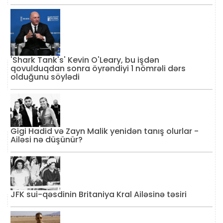
'Shark Tank's' Kevin O'Leary, bu işdən
qovulduqdan sonra öyrəndiyi 1 nömrəli dərs
olduğunu söylədi
Gigi Hadid və Zayn Malik yenidən tanış olurlar -
Ailəsi nə düşünür?
JFK sui-qəsdinin Britaniya Kral Ailəsinə təsiri