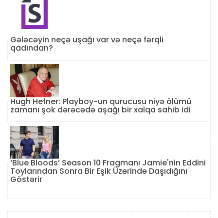
Gələcəyin neçə uşağı var və neçə fərqli
qadından?
Hugh Hefner: Playboy-un qurucusu niyə ölümü
zamanı şok dərəcədə aşağı bir xalqa sahib idi
‘Blue Bloods’ Season 10 Fragmanı Jamie'nin Eddini
Toylarından Sonra Bir Eşik Üzərində Daşıdığını
Göstərir