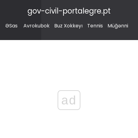
gov-civil-portalegre.pt
ƏSas
Avrokubok
Buz Xokkeyı
Tennis
Müğənni
ad