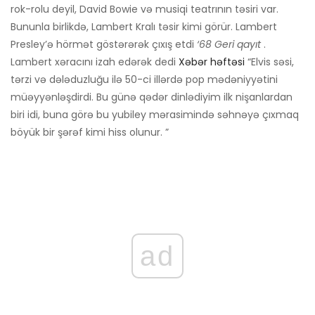
rok-rolu deyil, David Bowie və musiqi teatrının təsiri var.
Bununla birlikdə, Lambert Kralı təsir kimi görür. Lambert
Presley’ə hörmət göstərərək çıxış etdi
‘68 Geri qayıt
.
Lambert xəracını izah edərək dedi
Xəbər həftəsi
“Elvis səsi,
tərzi və dələduzluğu ilə 50-ci illərdə pop mədəniyyətini
müəyyənləşdirdi. Bu günə qədər dinlədiyim ilk nişanlardan
biri idi, buna görə bu yubiley mərasimində səhnəyə çıxmaq
böyük bir şərəf kimi hiss olunur. ”
ad