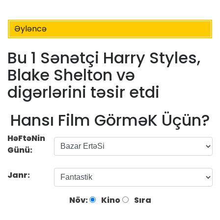
Əyləncə
Bu 1 Sənətçi Harry Styles,
Blake Shelton və
digərlərini təsir etdi
Hansı Film GörməK Üçün?
HəFtəNin
Günü:
Janr:
Növ:
Kino
Sıra