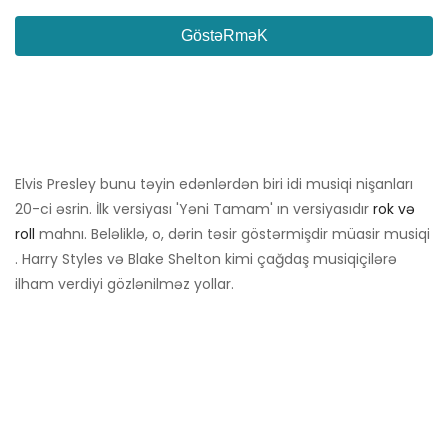
GöstəRməK
Elvis Presley bunu təyin edənlərdən biri idi musiqi nişanları
20-ci əsrin. İlk versiyası 'Yəni Tamam' ın versiyasıdır
rok və
roll
mahnı. Beləliklə, o, dərin təsir göstərmişdir müasir musiqi
. Harry Styles və Blake Shelton kimi çağdaş musiqiçilərə
ilham verdiyi gözlənilməz yollar.