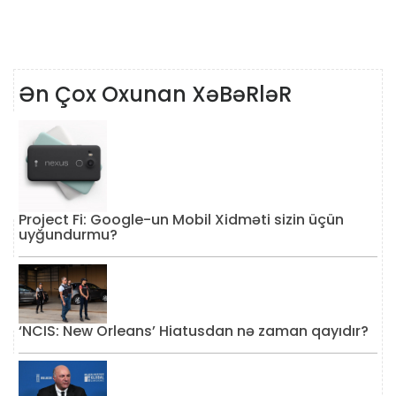
Ən Çox Oxunan XəBəRləR
Project Fi: Google-un Mobil Xidməti sizin üçün
uyğundurmu?
‘NCIS: New Orleans’ Hiatusdan nə zaman qayıdır?