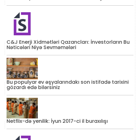
C&J Enerji Xidmətləri Qazancları: İnvestorların Bu
Nəticələri Niyə Sevməmələri
Bu populyar ev əşyalarındakı son istifadə tarixini
gözardı edə bilərsiniz
Netflix-də yenilik: İyun 2017-ci il buraxılışı