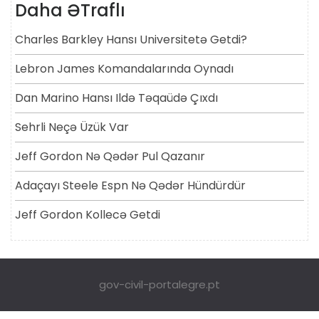
Daha ƏTraflı
Charles Barkley Hansı Universitetə ​​getdi?
Lebron James Komandalarında Oynadı
Dan Marino Hansı Ildə Təqaüdə Çıxdı
Sehrli Neçə Üzük Var
Jeff Gordon Nə Qədər Pul Qazanır
Adaçayı Steele Espn Nə Qədər Hündürdür
Jeff Gordon Kollecə Getdi
gov-civil-portalegre.pt