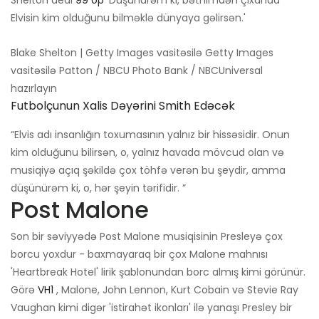
Elvisin kim olduğunu bilməklə dünyaya gəlirsən.'
Blake Shelton | Getty Images vasitəsilə Getty Images
vasitəsilə Patton / NBCU Photo Bank / NBCUniversal
hazırlayın
Futbolçunun Xalis Dəyərini Smith Edəcək
“Elvis adı insanlığın toxumasının yalnız bir hissəsidir. Onun
kim olduğunu bilirsən, o, yalnız havada mövcud olan və
musiqiyə açıq şəkildə çox töhfə verən bu şeydir, amma
düşünürəm ki, o, hər şeyin tərifidir. ”
Post Malone
Son bir səviyyədə Post Malone musiqisinin Presleyə çox
borcu yoxdur - baxmayaraq bir çox Malone mahnısı
'Heartbreak Hotel' lirik şablonundan borc almış kimi görünür.
Görə
VH1
, Malone, John Lennon, Kurt Cobain və Stevie Ray
Vaughan kimi digər 'istirahət ikonları' ilə yanaşı Presley bir