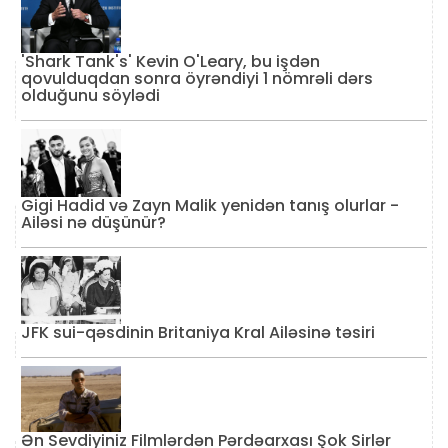
'Shark Tank's' Kevin O'Leary, bu işdən
qovulduqdan sonra öyrəndiyi 1 nömrəli dərs
olduğunu söylədi
Gigi Hadid və Zayn Malik yenidən tanış olurlar -
Ailəsi nə düşünür?
JFK sui-qəsdinin Britaniya Kral Ailəsinə təsiri
Ən Sevdiyiniz Filmlərdən Pərdəarxası Şok Sirlər