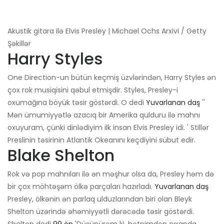
Akustik gitara ilə Elvis Presley | Michael Ochs Arxivi / Getty
Şəkillər
Harry Styles
One Direction-un bütün keçmiş üzvlərindən, Harry Styles ən
çox rok musiqisini qəbul etmişdir. Styles, Presley-i
oxumağına böyük təsir göstərdi. O dedi
Yuvarlanan daş
''
Mən ümumiyyətlə azacıq bir Amerika qulduru ilə mahnı
oxuyuram, çünki dinlədiyim ilk insan Elvis Presley idi. ' Stillər
Preslinin təsirinin Atlantik Okeanını keçdiyini sübut edir.
Blake Shelton
Rok və pop mahnıları ilə ən məşhur olsa da, Presley həm də
bir çox möhtəşəm ölkə parçaları hazırladı.
Yuvarlanan daş
Presley, ölkənin ən parlaq ulduzlarından biri olan Bleyk
Shelton üzərində əhəmiyyətli dərəcədə təsir göstərdi.
Shelton dedi
99 öp
'Düşünürəm ki, bətnimdən çıxanda