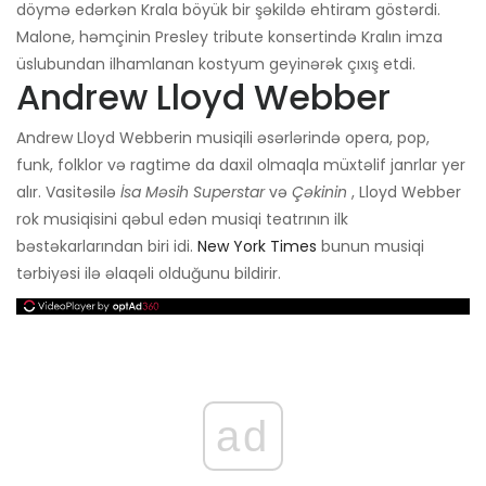
döymə edərkən Krala böyük bir şəkildə ehtiram göstərdi.
Malone, həmçinin Presley tribute konsertində Kralın imza
üslubundan ilhamlanan kostyum geyinərək çıxış etdi.
Andrew Lloyd Webber
Andrew Lloyd Webberin musiqili əsərlərində opera, pop,
funk, folklor və ragtime da daxil olmaqla müxtəlif janrlar yer
alır. Vasitəsilə
İsa Məsih Superstar
və
Çəkinin
, Lloyd Webber
rok musiqisini qəbul edən musiqi teatrının ilk
bəstəkarlarından biri idi.
New York Times
bunun musiqi
tərbiyəsi ilə əlaqəli olduğunu bildirir.
ad