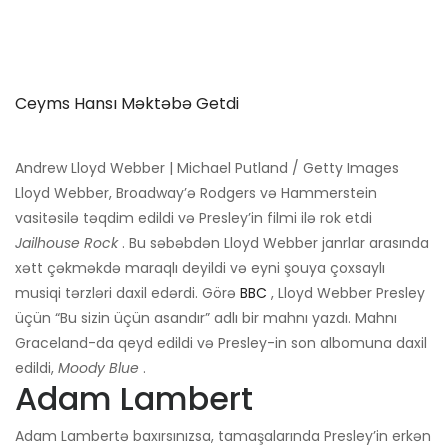
Ceyms Hansı Məktəbə Getdi
Andrew Lloyd Webber | Michael Putland / Getty Images
Lloyd Webber, Broadway’ə Rodgers və Hammerstein
vasitəsilə təqdim edildi və Presley’in filmi ilə rok etdi
Jailhouse Rock
. Bu səbəbdən Lloyd Webber janrlar arasında
xətt çəkməkdə maraqlı deyildi və eyni şouya çoxsaylı
musiqi tərzləri daxil edərdi. Görə
BBC
, Lloyd Webber Presley
üçün “Bu sizin üçün asandır” adlı bir mahnı yazdı. Mahnı
Graceland-da qeyd edildi və Presley-in son albomuna daxil
edildi,
Moody Blue
.
Adam Lambert
Adam Lambertə baxırsınızsa, tamaşalarında Presley’in erkən