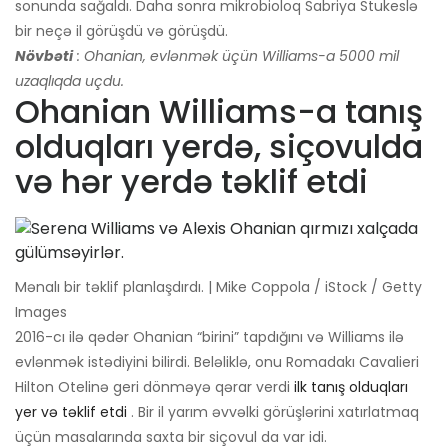
sonunda sağaldı. Daha sonra mikrobioloq Sabriya Stukeslə
bir neçə il görüşdü və görüşdü.
Növbəti
: Ohanian, evlənmək üçün Williams-a 5000 mil
uzaqlıqda uçdu.
Ohanian Williams-a tanış
olduqları yerdə, siçovulda
və hər yerdə təklif etdi
Mənalı bir təklif planlaşdırdı. | Mike Coppola / iStock / Getty
Images
2016-cı ilə qədər Ohanian “birini” tapdığını və Williams ilə
evlənmək istədiyini bilirdi. Beləliklə, onu Romadakı Cavalieri
Hilton Otelinə geri dönməyə qərar verdi
ilk tanış olduqları
yer və təklif etdi
. Bir il yarım əvvəlki görüşlərini xatırlatmaq
üçün masalarında saxta bir siçovul da var idi.