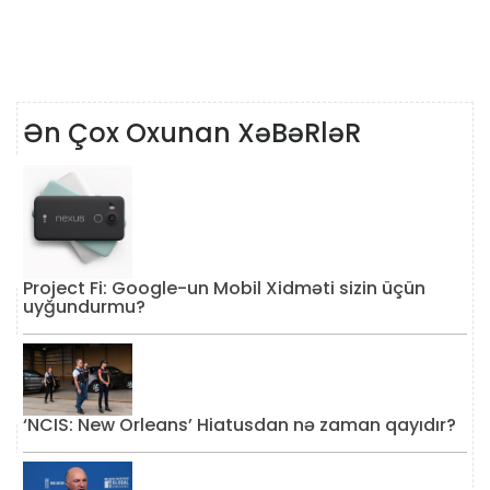
Ən Çox Oxunan XəBəRləR
Project Fi: Google-un Mobil Xidməti sizin üçün
uyğundurmu?
‘NCIS: New Orleans’ Hiatusdan nə zaman qayıdır?