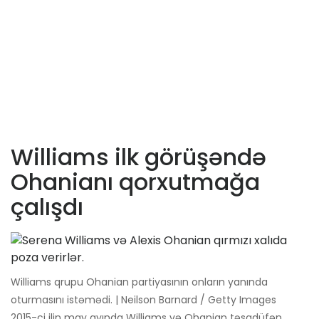
Williams ilk görüşəndə ​​
Ohanianı qorxutmağa
çalışdı
Williams qrupu Ohanian partiyasının onların yanında
oturmasını istəmədi. | Neilson Barnard / Getty Images
2015-ci ilin may ayında Williams və Ohanian təsadüfən