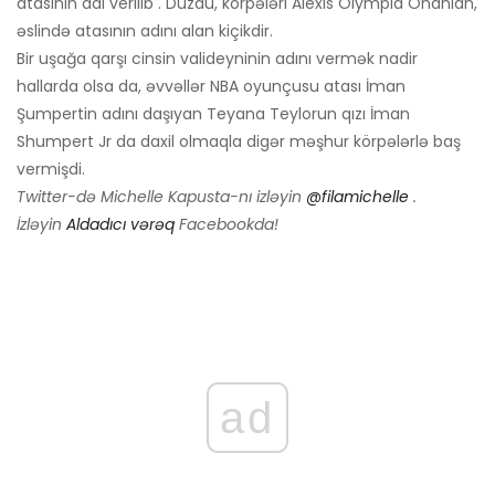
atasının adı verilib . Düzdü, körpələri Alexis Olympia Ohanian,
əslində atasının adını alan kiçikdir.
Bir uşağa qarşı cinsin valideyninin adını vermək nadir
hallarda olsa da, əvvəllər NBA oyunçusu atası İman
Şumpertin adını daşıyan Teyana Teylorun qızı İman
Shumpert Jr da daxil olmaqla digər məşhur körpələrlə baş
vermişdi.
Twitter-də Michelle Kapusta-nı izləyin
@filamichelle
.
İzləyin
Aldadıcı vərəq
Facebookda!
ad