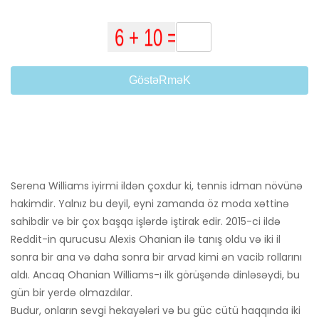
GöstəRməK
Serena Williams iyirmi ildən çoxdur ki, tennis idman növünə
hakimdir. Yalnız bu deyil, eyni zamanda öz moda xəttinə
sahibdir və bir çox başqa işlərdə iştirak edir. 2015-ci ildə
Reddit-in qurucusu Alexis Ohanian ilə tanış oldu və iki il
sonra bir ana və daha sonra bir arvad kimi ən vacib rollarını
aldı. Ancaq Ohanian Williams-ı ilk görüşəndə ​​dinləsəydi, bu
gün bir yerdə olmazdılar.
Budur, onların sevgi hekayələri və bu güc cütü haqqında iki