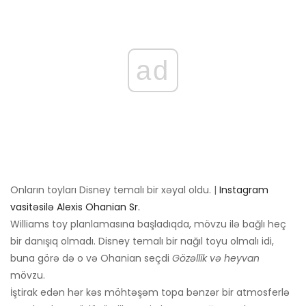
ad
Onların toyları Disney temalı bir xəyal oldu. |
Instagram
vasitəsilə Alexis Ohanian Sr.
Williams toy planlamasına başladıqda, mövzu ilə bağlı heç
bir danışıq olmadı. Disney temalı bir nağıl toyu olmalı idi,
buna görə də o və Ohanian seçdi
Gözəllik və heyvan
mövzu.
İştirak edən hər kəs möhtəşəm topa bənzər bir atmosferlə