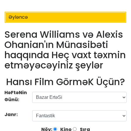
Əyləncə
Serena Williams və Alexis
Ohanian'ın Münasibəti
haqqında Heç vaxt təxmin
etməyəcəyiniz şeylər
Hansı Film GörməK Üçün?
HəFtəNin
Günü:
Janr:
Növ:
Kino
Sıra