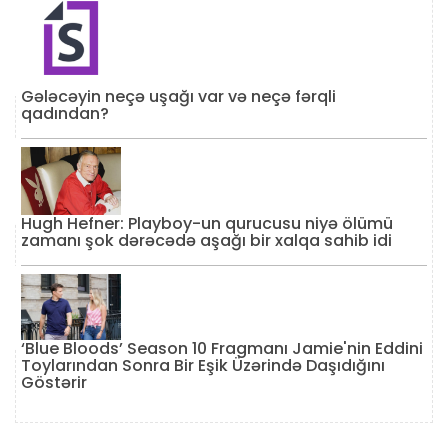
Gələcəyin neçə uşağı var və neçə fərqli
qadından?
Hugh Hefner: Playboy-un qurucusu niyə ölümü
zamanı şok dərəcədə aşağı bir xalqa sahib idi
‘Blue Bloods’ Season 10 Fragmanı Jamie'nin Eddini
Toylarından Sonra Bir Eşik Üzərində Daşıdığını
Göstərir