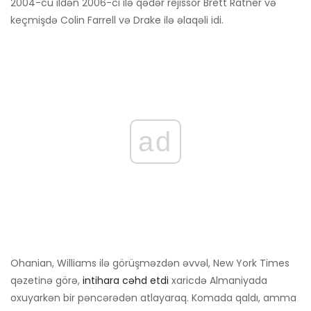
2004-cü ildən 2006-cı ilə qədər rejissor Brett Ratner və
keçmişdə Colin Farrell və Drake ilə əlaqəli idi.
ad
Ohanian, Williams ilə görüşməzdən əvvəl, New York Times
qəzetinə görə,
intihara cəhd etdi
xaricdə Almaniyada
oxuyarkən bir pəncərədən atlayaraq. Komada qaldı, amma