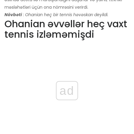
məsləhətləri üçün ona nömrəsini verirdi.
Növbəti
: Ohanian heç bir tennis həvəskarı deyildi.
Ohanian əvvəllər heç vaxt
tennis izləməmişdi
ad