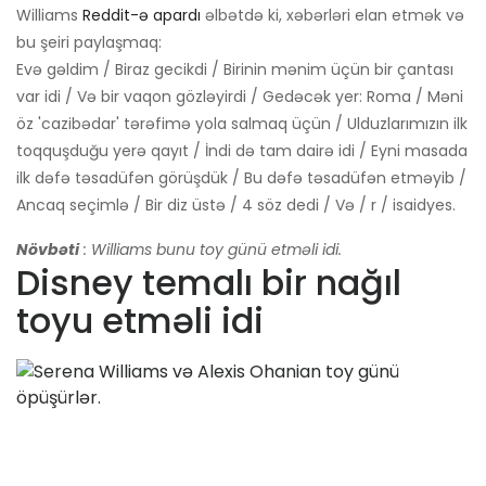
Williams
Reddit-ə apardı
əlbətdə ki, xəbərləri elan etmək və
bu şeiri paylaşmaq:
Evə gəldim / Biraz gecikdi / Birinin mənim üçün bir çantası
var idi / Və bir vaqon gözləyirdi / Gedəcək yer: Roma / Məni
öz 'cazibədar' tərəfimə yola salmaq üçün / Ulduzlarımızın ilk
toqquşduğu yerə qayıt / İndi də tam dairə idi / Eyni masada
ilk dəfə təsadüfən görüşdük / Bu dəfə təsadüfən etməyib /
Ancaq seçimlə / Bir diz üstə / 4 söz dedi / Və / r / isaidyes.
Növbəti
: Williams bunu toy günü etməli idi.
Disney temalı bir nağıl
toyu etməli idi