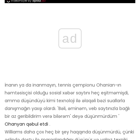
ad
İnanın ya da inanmayın, tennis çempionu Ohanian-ın
həmtəsisçisi olduğu sosial xəbər saytını heç eşitməmişdi,
amma düşündüyü kimi texnoloji ilə əlaqəli bəzi suallarla
danışmağın yaxşı olardı. 'Bəli, əminəm, veb saytınızla bağlı
bir az geribildirim verə bilərəm' deyə düşünmürdüm '
Ohanyan qəbul etdi
.
Williams daha çox heç bir şey haqqında düşünmürdü, çünki
əslində dostu ilə maraqlandığını düşünür və yalnız texniki