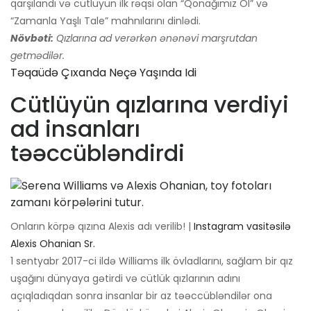
qarşılandı və cütlüyün ilk rəqsi olan “Qonağımız Ol” və
“Zamanla Yaşlı Tale” mahnılarını dinlədi.
Növbəti:
Qızlarına ad verərkən ənənəvi marşrutdan
getmədilər.
Təqaüdə Çıxanda Neçə Yaşında Idi
Cütlüyün qızlarına verdiyi
ad insanları
təəccübləndirdi
Onların körpə qızına Alexis adı verilib! |
Instagram vasitəsilə
Alexis Ohanian Sr.
1 sentyabr 2017-ci ildə Williams ilk övladlarını, sağlam bir qız
uşağını dünyaya gətirdi və cütlük qızlarının adını
açıqladıqdan sonra insanlar bir az təəccübləndilər ona