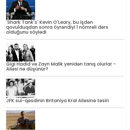
'Shark Tank's' Kevin O'Leary, bu işdən
qovulduqdan sonra öyrəndiyi 1 nömrəli dərs
olduğunu söylədi
Gigi Hadid və Zayn Malik yenidən tanış olurlar -
Ailəsi nə düşünür?
JFK sui-qəsdinin Britaniya Kral Ailəsinə təsiri