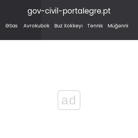
gov-civil-portalegre.pt
ƏSas
Avrokubok
Buz Xokkeyı
Tennis
Müğənni
ad