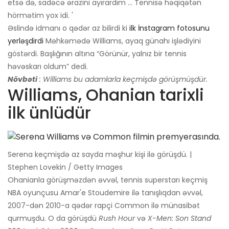
etsə də, sadəcə ərazini ayırardım ... Tennisə həqiqətən
hörmətim yox idi. '
Əslində idmanı o qədər az bilirdi ki
ilk İnstagram fotosunu
yerləşdirdi
Məhkəmədə Williams, ayaq günahı işlədiyini
göstərdi. Başlığının altına “Görünür, yalnız bir tennis
həvəskarı oldum” dedi.
Növbəti
: Williams bu adamlarla keçmişdə görüşmüşdür.
Williams, Ohanian tarixli
ilk ünlüdür
Serena keçmişdə az sayda məşhur kişi ilə görüşdü. |
Stephen Lovekin / Getty Images
Ohanianla görüşməzdən əvvəl, tennis superstarı keçmiş
NBA oyunçusu Amar'e Stoudemire ilə tanışlıqdan əvvəl,
2007-dən 2010-a qədər rapçi Common ilə münasibət
qurmuşdu. O da görüşdü
Rush Hour
və
X-Men: Son Stand