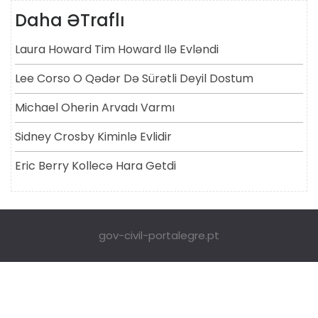
Daha ƏTraflı
Laura Howard Tim Howard Ilə Evləndi
Lee Corso O Qədər Də Sürətli Deyil Dostum
Michael Oherin Arvadı Varmı
Sidney Crosby Kiminlə Evlidir
Eric Berry Kollecə Hara Getdi
gov-civil-portalegre.pt