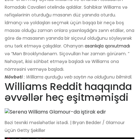
Romadakı Cavalieri otelində qaldılar. Sahibkar Williams və
rəfiqələrinin oturduğu masanın düz yanında oturdu.
İdmançı və yoldaşları seçmək üçün başqa bir neçə boş
masası olduğu zaman onlara yaxınlaşdığını zənn etdilər, ona
görə də masasının yanında bir siçovul olduğunu söyləyərək
onu tərk etməyə çalışdılar. Ohanyan
asanlıqla qorxutmadı
və “Mən Brooklyndənəm. Siçovulları hər zaman görürəm. ”
Nəhayət, ikisi söhbət etməyə başladı və Williams ona
nömrəsini verməyə başladı.
Növbəti
: Williams qurduğu veb saytın nə olduğunu bilmirdi.
Williams Reddit haqqında
əvvəllər heç eşitməmişdi
Bəzi texniki məsləhətlər istədi. | Bryan Bedder / Glamour
üçün Getty Şəkillər