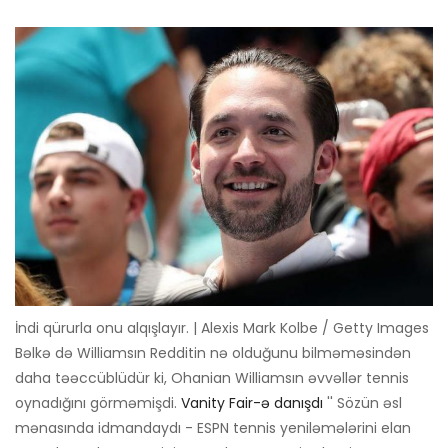
İndi qürurla onu alqışlayır. | Alexis Mark Kolbe / Getty Images
Bəlkə də Williamsın Redditin nə olduğunu bilməməsindən
daha təəccüblüdür ki, Ohanian Williamsın əvvəllər tennis
oynadığını görməmişdi.
Vanity Fair-ə danışdı
'' Sözün əsl
mənasında idmandaydı - ESPN tennis yeniləmələrini elan