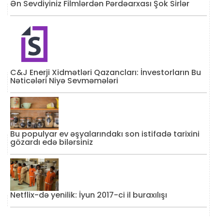
Ən Sevdiyiniz Filmlərdən Pərdəarxası Şok Sirlər
C&J Enerji Xidmətləri Qazancları: İnvestorların Bu
Nəticələri Niyə Sevməmələri
Bu populyar ev əşyalarındakı son istifadə tarixini
gözardı edə bilərsiniz
Netflix-də yenilik: İyun 2017-ci il buraxılışı