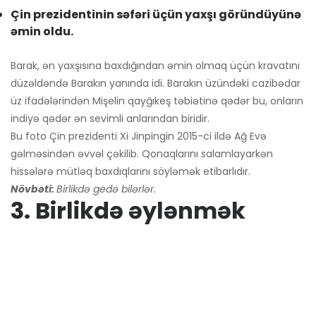
Çin prezidentinin səfəri üçün yaxşı göründüyünə
əmin oldu.
Barak, ən yaxşısına baxdığından əmin olmaq üçün kravatını
düzəldəndə Barakın yanında idi. Barakın üzündəki cazibədar
üz ifadələrindən Mişelin qayğıkeş təbiətinə qədər bu, onların
indiyə qədər ən sevimli anlarından biridir.
Bu foto Çin prezidenti Xi Jinpingin 2015-ci ildə Ağ Evə
gəlməsindən əvvəl çəkilib. Qonaqlarını salamlayarkən
hissələrə mütləq baxdıqlarını söyləmək etibarlıdır.
Növbəti:
Birlikdə gedə bilərlər.
3. Birlikdə əylənmək