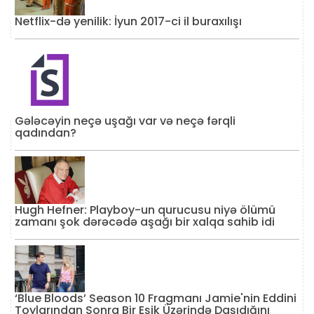
Netflix-də yenilik: İyun 2017-ci il buraxılışı
Gələcəyin neçə uşağı var və neçə fərqli
qadından?
Hugh Hefner: Playboy-un qurucusu niyə ölümü
zamanı şok dərəcədə aşağı bir xalqa sahib idi
‘Blue Bloods’ Season 10 Fragmanı Jamie'nin Eddini
Toylarından Sonra Bir Eşik Üzərində Daşıdığını