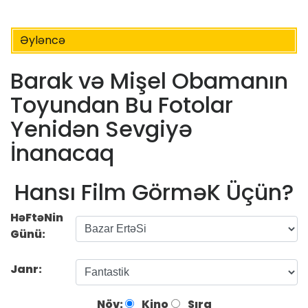
Əyləncə
Barak və Mişel Obamanın
Toyundan Bu Fotolar
Yenidən Sevgiyə
İnanacaq
Hansı Film GörməK Üçün?
HəFtəNin
Günü:
Janr:
Növ:
Kino
Sıra