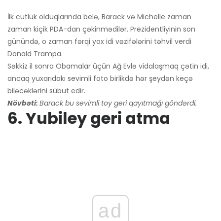
İlk cütlük olduqlarında belə, Barack və Michelle zaman
zaman kiçik PDA-dan çəkinmədilər. Prezidentliyinin son
günündə, o zaman fərqi yox idi vəzifələrini təhvil verdi
Donald Trampa.
Səkkiz il sonra Obamalar üçün Ağ Evlə vidalaşmaq çətin idi,
ancaq yuxarıdakı sevimli foto birlikdə hər şeydən keçə
biləcəklərini sübut edir.
Növbəti:
Barack bu sevimli toy geri qayıtmağı göndərdi.
6. Yubiley geri atma
ad