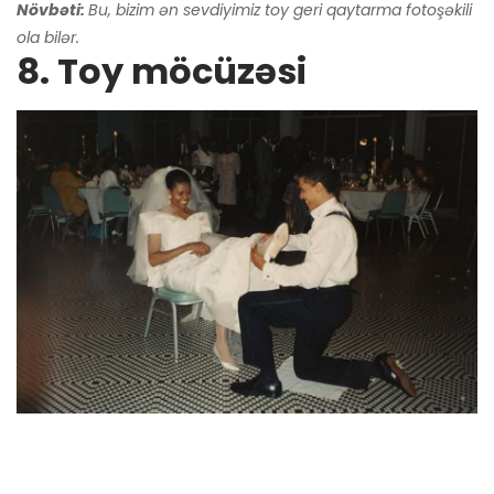
Növbəti:
Bu, bizim ən sevdiyimiz toy geri qaytarma fotoşəkili
ola bilər.
8. Toy möcüzəsi