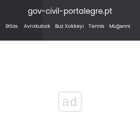
gov-civil-portalegre.pt
ƏSas
Avrokubok
Buz Xokkeyı
Tennis
Müğənni
ad