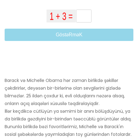
GöstəRməK
Barack və Michelle Obama hər zaman birlikdə şəkillər
çəkdirirlər, deyəsən bir-birlərinə olan sevgilərini gizlədə
bilməzlər. 25 ildən çoxdur ki, evli olduqlarını nəzərə alsaq,
onların açıq əlaqələri xüsusilə təqdirəlayiqdir.
İllər keçdikcə cütlüyün ya səmimi bir anını bölüşdüyünü, ya
da birlikdə gəzdiyini bir-birindən təəccüblü görüntülər aldıq.
Bununla birlikdə bəzi favoritlərimiz, Michelle və Barack'ın
sosial şəbəkələrdə yayımladıqları toy günlərindən fotolardır.