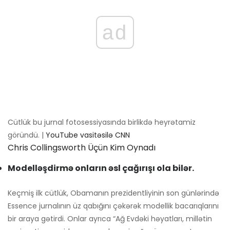
ad
Cütlük bu jurnal fotosessiyasında birlikdə heyrətamiz
göründü. |
YouTube vasitəsilə CNN
Chris Collingsworth Üçün Kim Oynadı
Modelləşdirmə onların əsl çağırışı ola bilər.
Keçmiş ilk cütlük, Obamanın prezidentliyinin son günlərində
Essence jurnalının üz qabığını çəkərək modellik bacarıqlarını
bir araya gətirdi. Onlar ayrıca “Ağ Evdəki həyatları, millətin