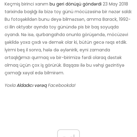
Keçmiş birinci xanım
bu geri dönüşü göndərdi
23 May 2018
tarixində başlığı ilə bizə toy günü möcüzəsinə bir nəzər saldı:
Bu fotoşəkildən bunu deyə bilməzsən, amma Barack, 1992-
ci ilin oktyabr ayında toy günündə pis bir baş soyuqda
oyandı. Nə isə, qurbangahda onunla görüşəndə, möcüzəvi
şəkildə yoxa çıxdı və demək olar ki, bütün gecə rəqs etdik.
İyirmi beş il sonra, hələ də əylənirik, eyni zamanda
ortaqlığımızı qurmaq və bir-birimizə fərdi olaraq dəstək
olmaq üçün çox iş görürük. Başqası ilə bu vəhşi gəzintiyə
çıxmağı xəyal edə bilmirəm.
Yoxla
Aldadıcı vərəq
Facebookda!