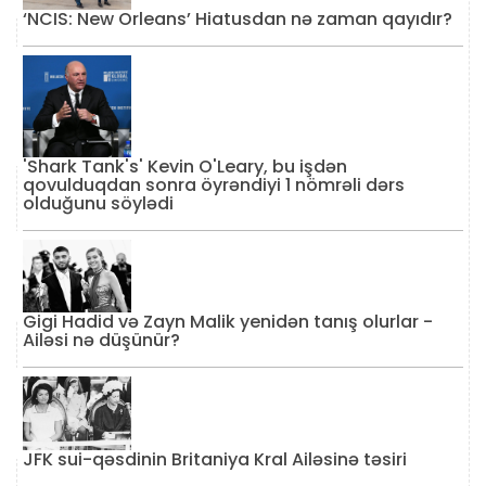
‘NCIS: New Orleans’ Hiatusdan nə zaman qayıdır?
'Shark Tank's' Kevin O'Leary, bu işdən
qovulduqdan sonra öyrəndiyi 1 nömrəli dərs
olduğunu söylədi
Gigi Hadid və Zayn Malik yenidən tanış olurlar -
Ailəsi nə düşünür?
JFK sui-qəsdinin Britaniya Kral Ailəsinə təsiri