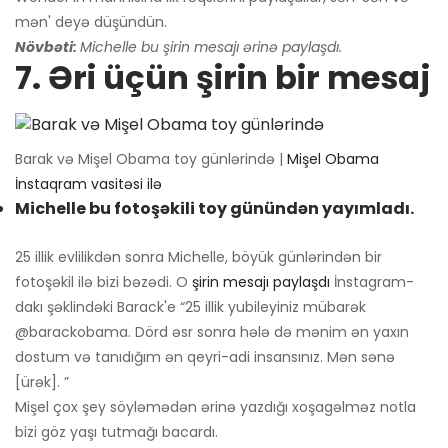
mən' deyə düşündün.
Növbəti:
Michelle bu şirin mesajı ərinə paylaşdı.
7. Əri üçün şirin bir mesaj
Barak və Mişel Obama toy günlərində |
Mişel Obama
İnstaqram vasitəsi ilə
Michelle bu fotoşəkili toy günündən yayımladı.
25 illik evlilikdən sonra Michelle, böyük günlərindən bir
fotoşəkil ilə bizi bəzədi. O
şirin mesajı paylaşdı
İnstagram-
dakı şəklindəki Barack'e “25 illik yubileyiniz mübarək
@barackobama. Dörd əsr sonra hələ də mənim ən yaxın
dostum və tanıdığım ən qeyri-adi insansınız. Mən sənə
[ürək]. ”
Mişel çox şey söyləmədən ərinə yazdığı xoşagəlməz notla
bizi göz yaşı tutmağı bacardı.