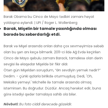
Barak Obama bu Cinco de Mayo tədbiri zamanı həyat
yoldaşına əyləndi. | UPI / Roger L. Wollenberg
Barak, Mişelin bir tamale yaxınlığında olması
barədə bu xəbərdarlığı etdi.
Barak və Mişel arasında onları daha çox sevməyimizə səbəb
olan bu şən anı keçə bilmərik. 2011-ci ildə Ağ Evdə keçirilən
Cinco de Mayo qəbulu zamanı Barack, tamalesə olan dərin
sevgisi ilə əlaqədar Mişeldə bir fikir aldı:
Ötən gün Mişeldən soruşdum, “Ən sevdiyin yemək nədir?”
Dedim. - çünki qızlarla birlikdə oturmuşduq. Dedi, 'Oh,
Meksika yeməyi.' Michelle ilə tamale arasında olmaq
istəmirsən. Bu doğrudur. Düzdür. Ancaq hərəkət edir, buna
görə istədiyi qədər tamalaya sahib ola bilər.
Növbəti:
Bu foto ciddi dərəcədə gözəldir.