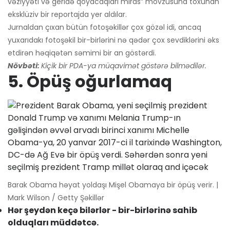
vəziyyəti və geridə qoyacaqları miras” mövzusuna toxunan
eksklüziv bir reportajda yer aldılar.
Jurnaldan çıxan bütün fotoşəkillər çox gözəl idi, ancaq
yuxarıdakı fotoşəkil bir-birlərini nə qədər çox sevdiklərini əks
etdirən həqiqətən səmimi bir an göstərdi.
Növbəti:
Kiçik bir PDA-ya müqavimət göstərə bilmədilər.
5. Öpüş oğurlamaq
Barak Obama həyat yoldaşı Mişel Obamaya bir öpüş verir. |
Mark Wilson / Getty Şəkillər
Hər şeydən keçə bilərlər - bir-birlərinə sahib
olduqları müddətcə.