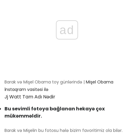
ad
Barak və Mişel Obama toy günlərində |
Mişel Obama
İnstaqram vasitəsi ilə
Jj Watt Tam Adı Nədir
Bu sevimli fotoya bağlanan hekayə çox
mükəmməldir.
Barak və Mişelin bu fotosu hələ bizim favoritimiz ola bilər.