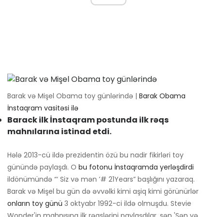
Barak və Mişel Obama toy günlərində |
Barak Obama
İnstaqram vasitəsi ilə
Barack ilk İnstaqram postunda ilk rəqs
mahnılarına istinad etdi.
Hələ 2013-cü ildə prezidentin özü bu nadir fikirləri toy
günündə paylaşdı. O
bu fotonu İnstaqramda yerləşdirdi
ildönümündə “‘ Siz və mən ’# 21Years” başlığını yazaraq.
Barak və Mişel bu gün də əvvəlki kimi aşiq kimi görünürlər
onların toy günü
3 oktyabr 1992-ci ildə olmuşdu. Stevie
Wonder'in mahnısına ilk rəqslərini paylaşdılar, sən 'Sən və