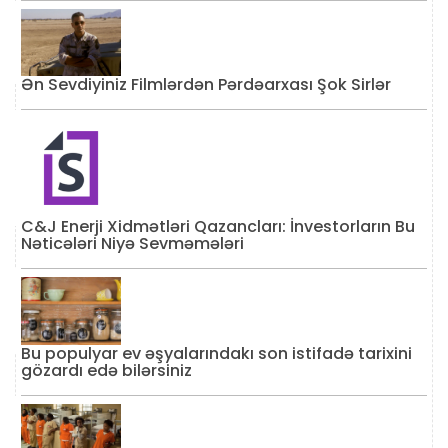
Ən Sevdiyiniz Filmlərdən Pərdəarxası Şok Sirlər
C&J Enerji Xidmətləri Qazancları: İnvestorların Bu
Nəticələri Niyə Sevməmələri
Bu populyar ev əşyalarındakı son istifadə tarixini
gözardı edə bilərsiniz