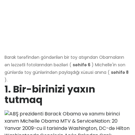
Barak tərəfindən göndərilən bir toy atışından Obamaların
ən ləzzətli fotolarından bəziləri (
səhifə 6
) Michelle'in son
günlərdə toy günlərindən paylaşdığı xüsusi anına (
səhifə 8
).
1. Bir-birinizi yaxın
tutmaq