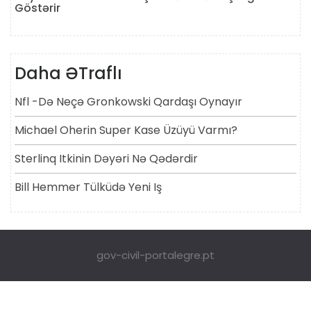
Göstərir
Daha ƏTraflı
Nfl -də Neçə Gronkowski Qardaşı Oynayır
Michael Oherin Super Kase Üzüyü Varmı?
Sterlinq Itkinin Dəyəri Nə Qədərdir
Bill Hemmer Tülküdə Yeni Iş
gov-civil-portalegre.pt