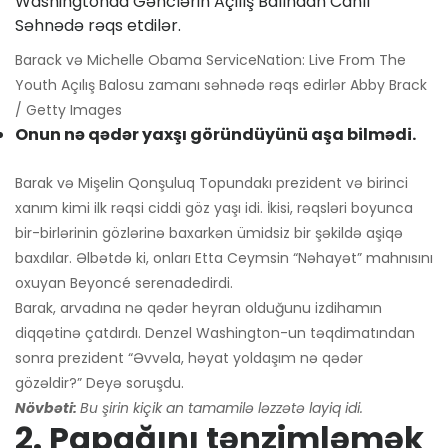
Barack və Michelle Obama ServiceNation: Live From The
Youth Açılış Balosu zamanı səhnədə rəqs edirlər Abby Brack
/ Getty Images
Onun nə qədər yaxşı göründüyünü aşa bilmədi.
Barak və Mişelin Qonşuluq Topundakı prezident və birinci
xanım kimi ilk rəqsi ciddi göz yaşı idi. İkisi, rəqsləri boyunca
bir-birlərinin gözlərinə baxarkən ümidsiz bir şəkildə aşiqə
baxdılar. Əlbətdə ki, onları Etta Ceymsin “Nəhayət” mahnısını
oxuyan Beyoncé serenadedirdi.
Barak, arvadına nə qədər heyran olduğunu izdihamın
diqqətinə çatdırdı. Denzel Washington-un təqdimatından
sonra prezident “Əvvəla, həyat yoldaşım nə qədər
gözəldir?” Deyə soruşdu.
Növbəti:
Bu şirin kiçik an tamamilə ləzzətə layiq idi.
2. Papağını tənzimləmək