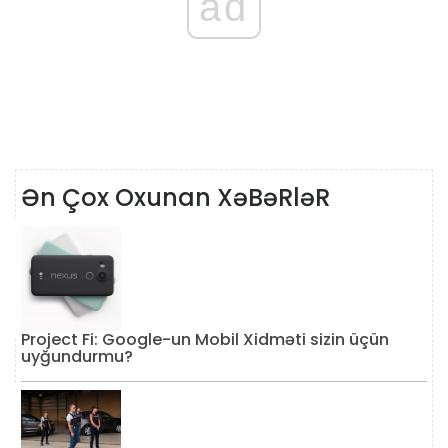
ad
Ən Çox Oxunan XəBəRləR
Project Fi: Google-un Mobil Xidməti sizin üçün
uyğundurmu?