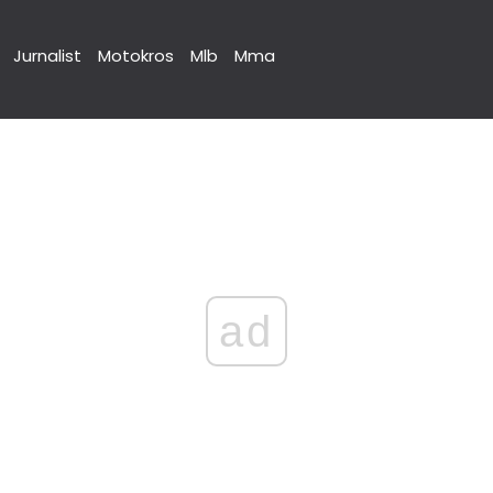
Jurnalist
Motokros
Mlb
Mma
ad