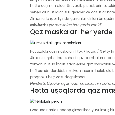
hətta düşmən oldu. Ən vacib pis xəbərin tutuldu
səbəb olur, istilalar, sui-qəsdlər və casuslar bar
Almanlarla iş birliyində günahlandırılan bir qadın
Növbəti:
Qaz maskaları hər yerdə var idi.
Qaz maskaları hər yerdə
Hovuzdakı qaz maskaları | Fox Photos / Getty 
Almanlar şəhərlərə zəhərli qaz bombaları ataca
zamanı bütün İngilis sakinlərinə qaz maskaları ver
həftəsində dörddəbir milyon insanın həlak ola bil
proqnozu heç vaxt doğrulmadı.
Növbəti:
Uşaqlar üçün qaz maskalarının daha az 
Hətta uşaqlarda qaz mask
Evacuee Barrie Peacop çimərlikdə yuyulmuş bir 