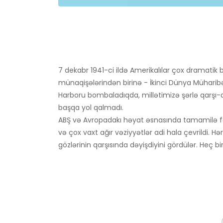
7 dekabr 1941-ci ildə Amerikalılar çox dramati
münaqişələrindən birinə - İkinci Dünya Mühari
Harboru bombaladıqda, millətimizə şərlə qarşı
başqa yol qalmadı.
ABŞ və Avropadakı həyat əsnasında tamamilə fə
və çox vaxt ağır vəziyyətlər adi hala çevrildi. H
gözlərinin qarşısında dəyişdiyini gördülər. Heç b