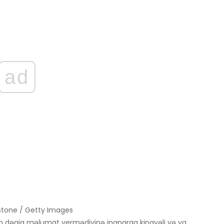
ad
stone / Getty Images
n dəqiq məlumat vermədiyinə inanaraq kinayəli və ya