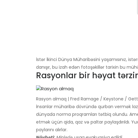
İstər İkinci Dünya Müharibəsini yaşamısınız, i
danışır, bu izah edən fotoşəkillər tarixin bu m
Rasyonlar bir həyat tərzi
Rasyon almaq | Fred Ramage / Keystone / Get
İnsanlar müharibə dövründə qurban vermək la
dünyada norma proqramları tətbiq olundu. Amer
etmək üçün qida, qaz və paltar paylaşdırıldı. Yux
paylarını alırlar.
Növbəti:
Minlərlə uşaq evakuasiya edildi.