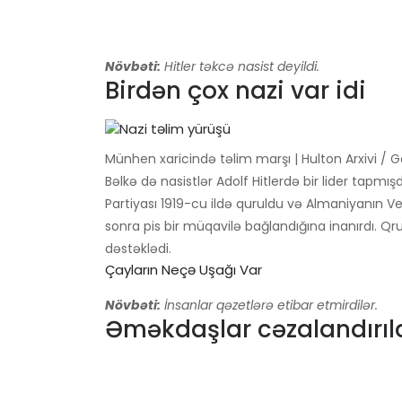
Növbəti:
Hitler təkcə nasist deyildi.
Birdən çox nazi var idi
Münhen xaricində təlim marşı | Hulton Arxivi / Ge
Bəlkə də nasistlər Adolf Hitlerdə bir lider tapmış
Partiyası 1919-cu ildə quruldu və Almaniyanın V
sonra pis bir müqavilə bağlandığına inanırdı. Qr
dəstəklədi.
Çayların Neçə Uşağı Var
Növbəti:
İnsanlar qəzetlərə etibar etmirdilər.
Əməkdaşlar cəzalandırıl