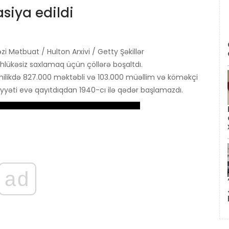
siya edildi
 Mətbuat / Hulton Arxivi / Getty Şəkillər
əhlükəsiz saxlamaq üçün çöllərə boşaltdı.
likdə 827.000 məktəbli və 103.000 müəllim və köməkçi
iyyəti evə qayıtdıqdan 1940-cı ilə qədər başlamazdı.
ad