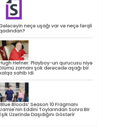
Gələcəyin neçə uşağı var və neçə fərqli
qadından?
Hugh Hefner: Playboy-un qurucusu niyə
ölümü zamanı şok dərəcədə aşağı bir
xalqa sahib idi
‘Blue Bloods’ Season 10 Fragmanı
Jamie'nin Eddini Toylarından Sonra Bir
Eşik Üzərində Daşıdığını Göstərir