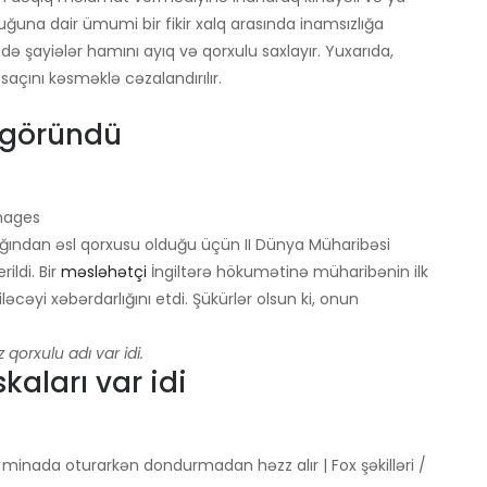
ğuna dair ümumi bir fikir xalq arasında inamsızlığa
ədə şayiələr hamını ayıq və qorxulu saxlayır. Yuxarıda,
 saçını kəsməklə cəzalandırılır.
 göründü
Images
ğından əsl qorxusu olduğu üçün II Dünya Müharibəsi
ildi. Bir
məsləhətçi
İngiltərə hökumətinə müharibənin ilk
əcəyi xəbərdarlığını etdi. Şükürlər olsun ki, onun
qorxulu adı var idi.
aları var idi
minada oturarkən dondurmadan həzz alır | Fox şəkilləri /