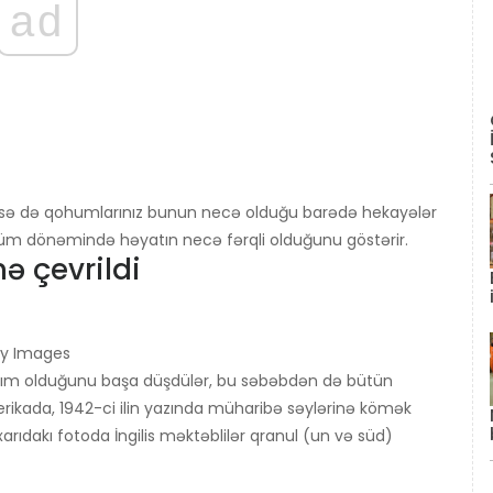
ad
stərsə də qohumlarınız bunun necə olduğu barədə hekayələr
ühüm dönəmində həyatın necə fərqli olduğunu göstərir.
nə çevrildi
ty Images
zım olduğunu başa düşdülər, bu səbəbdən də bütün
ikada, 1942-ci ilin yazında müharibə səylərinə kömək
arıdakı fotoda İngilis məktəblilər qranul (un və süd)