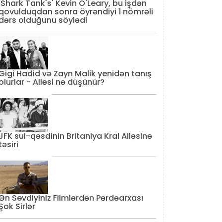
'Shark Tank's' Kevin O'Leary, bu işdən
qovulduqdan sonra öyrəndiyi 1 nömrəli
dərs olduğunu söylədi
Gigi Hadid və Zayn Malik yenidən tanış
olurlar - Ailəsi nə düşünür?
JFK sui-qəsdinin Britaniya Kral Ailəsinə
təsiri
Ən Sevdiyiniz Filmlərdən Pərdəarxası
Şok Sirlər