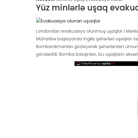
Yüz minlərlə uşaq evakua
Londondan evakuasiya olunmuş uşaqlar | Mərkəzi
Müharibə başlayanda İngilis şəhərləri uşaqları t
Bombardımanları gözləyərək şəhərlərdən ümumi
göndərildi. Bomba basqınları, bu uşaqların əksər