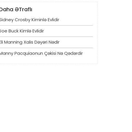
Daha ƏTraflı
Sidney Crosby Kiminlə Evlidir
Joe Buck Kimlə Evlidir
Eli Manning Xalis Dəyəri Nədir
Manny Pacquiaonun Çəkisi Nə Qədərdir