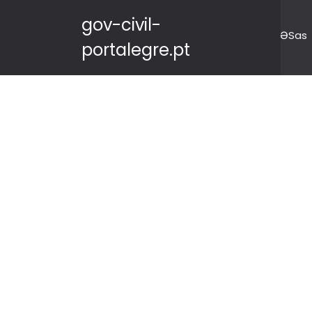
gov-civil-
ƏSas
portalegre.pt