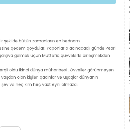
k bir şəkildə bütün zamanların ən bədnam
bəsinə qədəm qoydular. Yaponlar o acınacaqlı gündə Pearl
-qarşıya gəlmək üçün Müttəfiq qüvvələrlə birləşməkdən
rqli oldu ikinci dünya müharibəsi . Əvvəllər görünməyən
ər yaşdan olan kişilər, qadınlar və uşaqlar dünyanın
ir şey və heç kim heç vaxt eyni olmazdı.