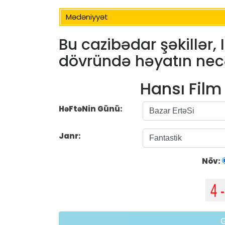
Mədəniyyət
Bu cazibədar şəkillər,
dövründə həyatın nec
Hansı Fil
HəFtəNin Günü:
Janr:
Növ: