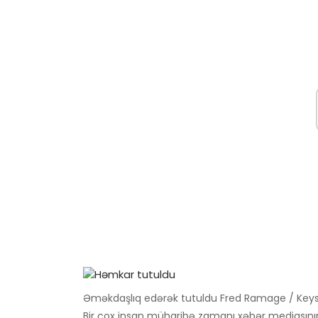
Əməkdaşlıq edərək tutuldu Fred Ramage / Key
Bir çox insan müharibə zamanı xəbər mediasını