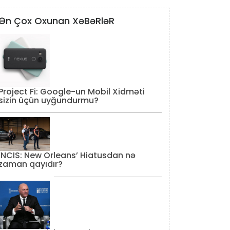
Ən Çox Oxunan XəBəRləR
Project Fi: Google-un Mobil Xidməti
sizin üçün uyğundurmu?
‘NCIS: New Orleans’ Hiatusdan nə
zaman qayıdır?