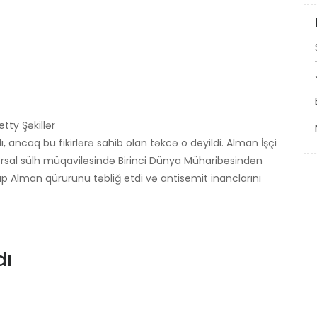
tty Şəkillər
dı, ancaq bu fikirlərə sahib olan təkcə o deyildi. Alman İşçi
ersal sülh müqaviləsində Birinci Dünya Müharibəsindən
up Alman qürurunu təbliğ etdi və antisemit inanclarını
dı