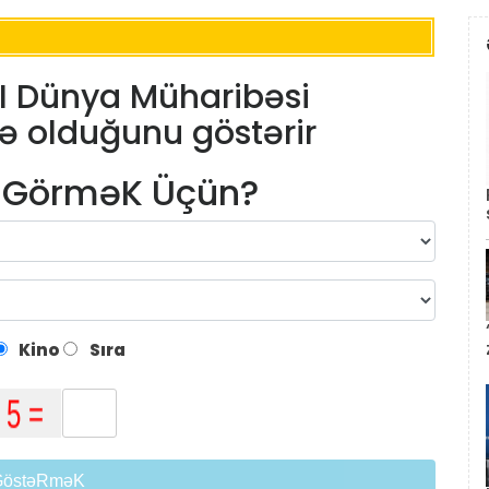
 II Dünya Müharibəsi
ə olduğunu göstərir
m GörməK Üçün?
Kino
Sıra
GöstəRməK