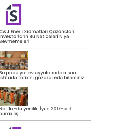
C&J Enerji Xidmətləri Qazancları:
İnvestorların Bu Nəticələri Niyə
Sevməmələri
Bu populyar ev əşyalarındakı son
istifadə tarixini gözardı edə bilərsiniz
Netflix-də yenilik: İyun 2017-ci il
buraxılışı