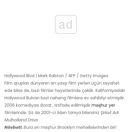
ad
Hollywood Blvd | Mark Ralston / AFP / Getty Images
Film qrupları dünyanın ən yaxşı film yerləri üçün səyahət
edə bilsə də, bəzi filmlər həyətlərində çəkilir. Kaliforniyadakı
Hollywood Bulvarı bəzi nəhəng filmlərə ev sahibliyi etmişdir.
2006 komediyası
Borat
, istifadə edilmişdir
məşhur yer
filmlərində. Siz də 2001-ci ildən tanıya bilərsiniz
Şirkət Adı
Mulholland Drive
.
Növbəti:
Bura ən məşhur Brooklyn məhəllələrindən biri