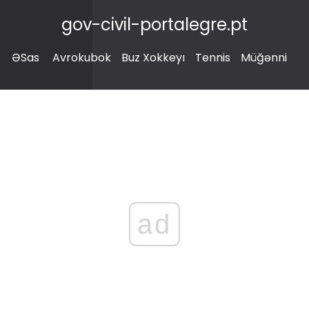
gov-civil-portalegre.pt
ƏSas
Avrokubok
Buz Xokkeyı
Tennis
Müğənni
ad