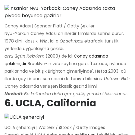
Coney Adası | Spencer Platt / Getty Şəkillər
Nyu-Yorkun Coney Adası on illərdir filmlərdə səhnə qurur.
1978 dini-klassik,
Wiz
, idi a
Oz sehrbazı
ətrafdakı turistik
yerlərdə uyğunlaşma çəkildi.
arzu üçün Rekviem
(2000) də idi
Coney adasında
çəkilmişdir
Brooklyn-in veb saytına görə, 'taxtada, əyləncə
parklarında və bitişik Brighton çimərliyində'. Hətta 2003-cü
illərdə çay fincanı sürməsini də tanıya bilərsiniz
Uptown Girls
Coney adasında yerləşən klassik gəzinti kimi.
Növbəti:
Bu kollecdən daha çox çəkiliş yeri kimi hiss olunur.
6. UCLA, California
UCLA şəhərciyi | Wolterk / iStock / Getty Images