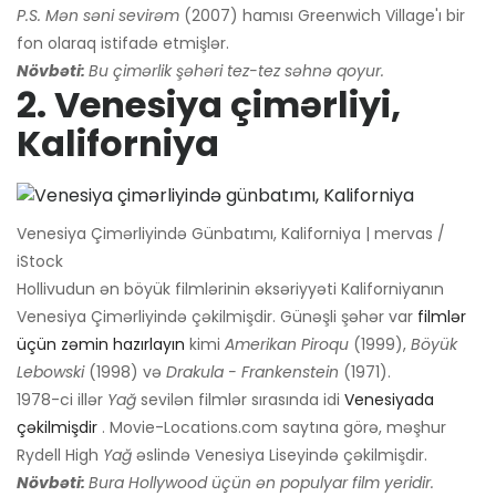
P.S. Mən səni sevirəm
(2007) hamısı Greenwich Village'ı bir
fon olaraq istifadə etmişlər.
Növbəti:
Bu çimərlik şəhəri tez-tez səhnə qoyur.
2. Venesiya çimərliyi,
Kaliforniya
Venesiya Çimərliyində Günbatımı, Kaliforniya | mervas /
iStock
Hollivudun ən böyük filmlərinin əksəriyyəti Kaliforniyanın
Venesiya Çimərliyində çəkilmişdir. Günəşli şəhər var
filmlər
üçün zəmin hazırlayın
kimi
Amerikan Piroqu
(1999),
Böyük
Lebowski
(1998) və
Drakula - Frankenstein
(1971).
1978-ci illər
Yağ
sevilən filmlər sırasında idi
Venesiyada
çəkilmişdir
. Movie-Locations.com saytına görə, məşhur
Rydell High
Yağ
əslində Venesiya Liseyində çəkilmişdir.
Növbəti:
Bura Hollywood üçün ən populyar film yeridir.