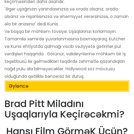
keçirməsindən daha asandır.
'Əgər uşağınızın yanındasınızsa və orada olsanız, orada
olsanız və nişanlısınızsa və əhəmiyyət verərsinizsə, o zaman
əla bir anasınız' dedi Kunis.
Və başqa bir möhkəm tövsiyə: Uşaqlarınızı korlamayın.
Tamamilə xəmirdə yuvarlanmasına baxmayaraq, Kutcher
və Kunis ehtiyatda qalmağı vacib vəziyyətə gətirirlər pul
vərdişləri haqqında . Görünür, valideynlərinə möhkəm bir iş
təşəbbüsü ilə gəlmədikləri təqdirdə zəhmətlə qazandıqları
nağd pulu ala bilməyəcəklər. Hollywood söz mövzusu
olduğunda qətiliklə bənzərsiz bir duruş.
Əyləncə
Brad Pitt Miladını
Uşaqlarıyla Keçirəcəkmi?
Hansı Film GörməK Üçün?