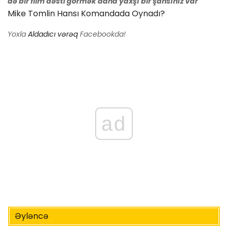
də bir film dəsti görmək daha yaxşı bir şansınız var
Mike Tomlin Hansı Komandada Oynadı?
Yoxla
Aldadıcı vərəq
Facebookda!
ad
Əyləncə