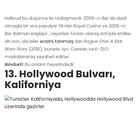
Hollivud bu düşüncə ilə razılaşmazdı. 2006-cı illər də daxil
olmaqla bir sıra populyar filmlər
Royal Casino
və 2005-ci
illər
Batman başlayır
, rayonları fonları olaraq istifadə etdilər.
Ən son, ola bilər
ərazini tanımaq
dan
Rogue One: A Star
Wars Story
(2016), burada Jyn, Cassian və K-2SO
maskalanaraq səyahət edirlər.
Növbəti:
Bu onların həyətindədir.
13. Hollywood Bulvarı,
Kaliforniya