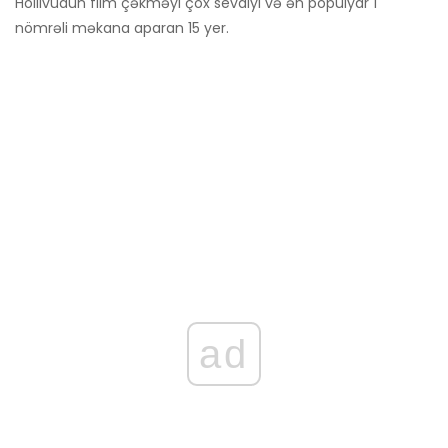
Hollivudun film çəkməyi çox sevdiyi və ən populyar 1
nömrəli məkana aparan 15 yer.
ad