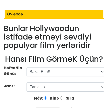
Əyləncə
Bunlar Hollywoodun
istifadə etməyi sevdiyi
populyar film yerləridir
Hansı Film GörməK Üçün?
HəFtəNin
Günü:
Janr:
Növ:
Kino
Sıra