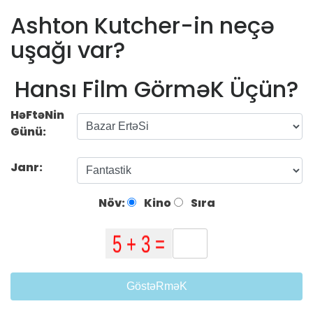
Ashton Kutcher-in neçə
uşağı var?
Hansı Film GörməK Üçün?
HəFtəNin
Günü:
Janr:
Növ:
Kino
Sıra
GöstəRməK