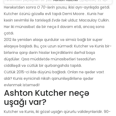
Hərəkətdən sonra
O 70-lərin şousu,
ikisi ayrı-ayrılıqda getdi.
Kutcher özünü gözəllə evli tapdı Demi Moore . Kunis hər
kəsin sevimlisi ilə tarixləşdi
Evdə tək
ulduz: Macaulay Culkin.
Hər iki münasibət də bir neçə il davam etdi, ancaq sona
çatdı.
2012 ilə yenidən əlaqə qurdular və simsiz bağlı bir super
əlaqəyə başladı. Bu, çox uzun sürmədi: Kutcher və Kunis bir-
birlərinə qarşı dərin hisslər keçirdiklərini dərhal başa
düşdülər. Qısa müddətdə münasibətləri təsadüfən
ciddiləşdi və cütlük bir qurbangahda tapıldı.
Cütlük 2015-ci ildə düyünü bağladı. Onları nə qədər vaxt
aldı? Kunis eynicinsli nikah qanuniləşdirilənə qədər
evlənmək istəmədi!
Ashton Kutcher neçə
uşağı var?
Kutcher və Kunis, iki gözəl uşağın qürurlu valideynləridir. 90-