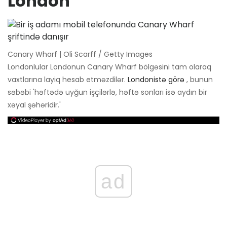
London
Canary Wharf | Oli Scarff / Getty Images
Londonlular Londonun Canary Wharf bölgəsini tam olaraq
vaxtlarına layiq hesab etməzdilər.
Londonistə görə
, bunun
səbəbi 'həftədə uyğun işçilərlə, həftə sonları isə aydın bir
xəyal şəhəridir.'
ad