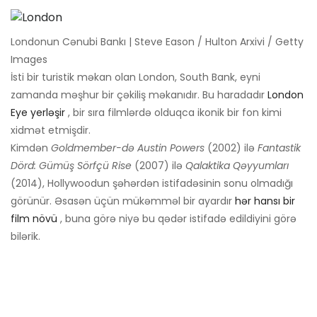
Londonun Cənubi Bankı | Steve Eason / Hulton Arxivi / Getty
Images
İsti bir turistik məkan olan London, South Bank, eyni
zamanda məşhur bir çəkiliş məkanıdır. Bu haradadır
London
Eye yerləşir
, bir sıra filmlərdə olduqca ikonik bir fon kimi
xidmət etmişdir.
Kimdən
Goldmember-də Austin Powers
(2002) ilə
Fantastik
Dörd: Gümüş Sörfçü Rise
(2007) ilə
Qalaktika Qəyyumları
(2014), Hollywoodun şəhərdən istifadəsinin sonu olmadığı
görünür. Əsasən üçün mükəmməl bir ayardır
hər hansı bir
film növü
, buna görə niyə bu qədər istifadə edildiyini görə
bilərik.