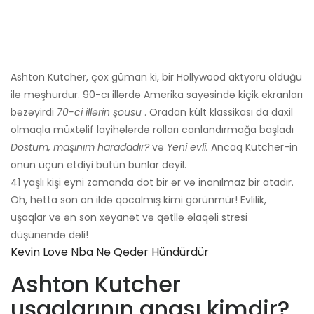
Ashton Kutcher, çox güman ki, bir Hollywood aktyoru olduğu
ilə məşhurdur. 90-cı illərdə Amerika sayəsində kiçik ekranları
bəzəyirdi
70-ci illərin şousu
. Oradan kült klassikası da daxil
olmaqla müxtəlif layihələrdə rolları canlandırmağa başladı
Dostum, maşınım haradadır?
və
Yeni evli.
Ancaq Kutcher-in
onun üçün etdiyi bütün bunlar deyil.
41 yaşlı kişi eyni zamanda dot bir ər və inanılmaz bir atadır.
Oh, hətta son on ildə qocalmış kimi görünmür! Evlilik,
uşaqlar və ən son xəyanət və qətllə əlaqəli stresi
düşünəndə dəli!
Kevin Love Nba Nə Qədər Hündürdür
Ashton Kutcher
uşaqlarının anası kimdir?