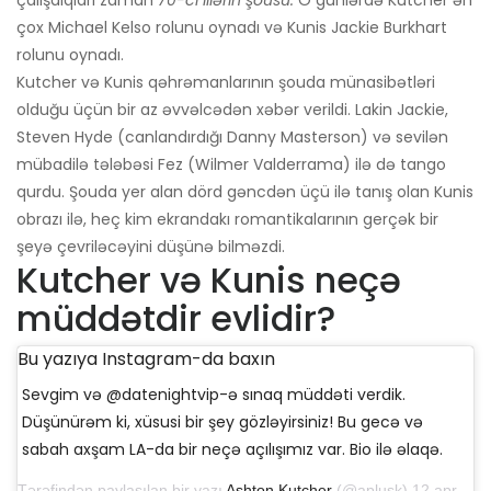
çox Michael Kelso rolunu oynadı və Kunis Jackie Burkhart
rolunu oynadı.
Kutcher və Kunis qəhrəmanlarının şouda münasibətləri
olduğu üçün bir az əvvəlcədən xəbər verildi. Lakin Jackie,
Steven Hyde (canlandırdığı Danny Masterson) və sevilən
mübadilə tələbəsi Fez (Wilmer Valderrama) ilə də tango
qurdu. Şouda yer alan dörd gəncdən üçü ilə tanış olan Kunis
obrazı ilə, heç kim ekrandakı romantikalarının gerçək bir
şeyə çevriləcəyini düşünə bilməzdi.
Kutcher və Kunis neçə
müddətdir evlidir?
Bu yazıya Instagram-da baxın
Sevgim və @datenightvip-ə sınaq müddəti verdik.
Düşünürəm ki, xüsusi bir şey gözləyirsiniz! Bu gecə və
sabah axşam LA-da bir neçə açılışımız var. Bio ilə əlaqə.
Tərəfindən paylaşılan bir yazı
Ashton Kutcher
(@aplusk) 12 aprel 2019-cu il, saat 14: 50-də PDT