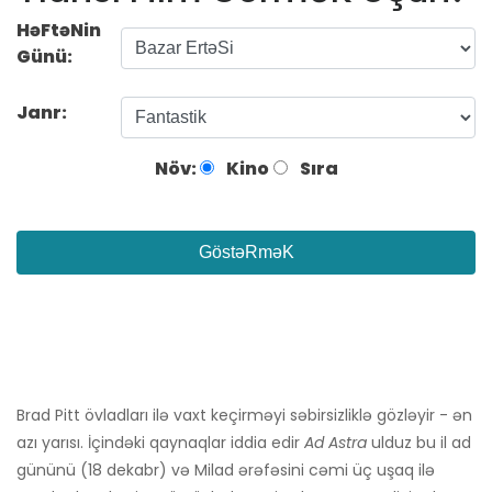
HəFtəNin
Günü:
Janr:
Növ:
Kino
Sıra
GöstəRməK
Brad Pitt övladları ilə vaxt keçirməyi səbirsizliklə gözləyir - ən
azı yarısı. İçindəki qaynaqlar iddia edir
Ad Astra
ulduz bu il ad
gününü (18 dekabr) və Milad ərəfəsini cəmi üç uşaq ilə