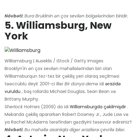
Növbəti:
Bura Bruklinin ən çox sevilən bölgələrindən biridir.
5. Williamsburg, New
York
Williamsburg | Auseklis / iStock / Getty Images
Brooklyn'in ən çox sevilən məhəllələrindən biri olan
Williamsburqun tez-tez bir çəkiliş yeri olaraq seçilməsi
təəccüblü deyil. 2001-ci illər
Bir dünya demə
idi
ərazidə
vuruldu
, baş rollarda Michael Douglas, Sean Bean və
Brittany Murphy.
Sherlock Holmes
(2009) da idi
Williamsburgda çəkilmişdir
.
Məkanda çəkiliş apararkən Robert Downey Jr., Jude Law və
ya Rachel McAdams tərəfindən gəzdiyini təsəvvür edirsiniz?
Növbəti:
Bu məhəllə asanlıqla digər ərazilərə çevrilə bilər.