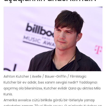
Ashton Kutcher | Axelle / Bauer-Griffin / FilmMagic
Kutcher bir ev adıdır, bəs xanım sevgisi nədir? Yaddaşınızı
qaçırmış ola bilərsinizsə, Kutcher evlidir
Qara qu
aktrisa Mila
Kunis.
Amerika əvvəlcə cütü birlikdə gördü bir-birləriylə yanaşı
çalışdıqları zaman
70-ci illərin şousu.
O günlərdə Kutcher ən