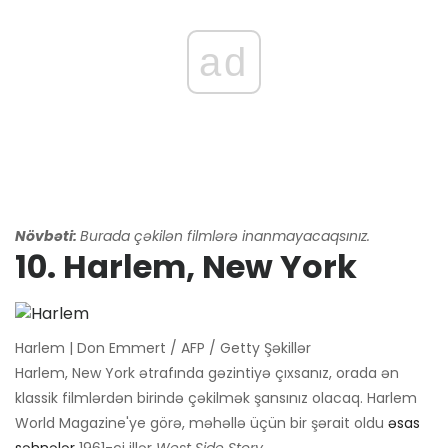
ad
Növbəti:
Burada çəkilən filmlərə inanmayacaqsınız.
10. Harlem, New York
Harlem | Don Emmert / AFP / Getty Şəkillər
Harlem, New York ətrafında gəzintiyə çıxsanız, orada ən
klassik filmlərdən birində çəkilmək şansınız olacaq. Harlem
World Magazine'ye görə, məhəllə üçün bir şərait oldu
əsas