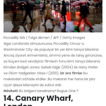
Piccadilly Sirk | Tolga Akmen / AFP / Getty Images
Əgər Londonda olmusunuzsa, Piccadilly Circus-u
Westminster City-də populyar bir yer kimi tanıya bilərsiniz.
Ancaq ziyarət etməmisiniz, amma yenə də tanış görünürsə,
sıx küçəni bəzi sevdiyiniz filmlərin fonu kimi tanıya bilərsiniz.
Kimdən
Bridget Jones: Səbəb Edge
(2004) ilə
Harry Potter
və Ölüm Yadigarları: Hissə 1
(2010),
bir sıra filmlər
bu
məkandan istifadə etdilər. Bu məkanın hər hansı bir janr
üçün işləyə biləcəyini də sübut edir.
Növbəti:
Bu bölgəni tanıdınızmı?
Rogue One
?
14. Canary Wharf,