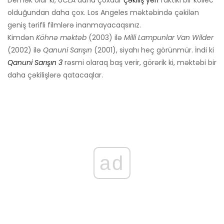
Demək olar ki, UCLA daha çoxdur
çəkiliş yeri
faktiki bir kollec
olduğundan daha çox. Los Angeles məktəbində çəkilən
geniş tərifli filmlərə inanmayacaqsınız.
Kimdən
Köhnə məktəb
(2003) ilə
Milli Lampunlar Van Wilder
(2002) ilə
Qanuni Sarışın
(2001), siyahı heç görünmür. İndi ki
Qanuni Sarışın 3
rəsmi olaraq baş verir, görərik ki, məktəbi bir
daha çəkilişlərə qatacaqlar.
ad