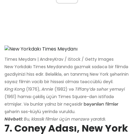
Times Meydanı | AndreyKrav / iStock / Getty Images
New Yorkdakı Times Meydanında gəzmək sadəcə bir filmdə
gəzdiyinizi hiss edir. Beləliklə, ən tanınmış New York şəhərinin
sayısız filmin vacib bir hissəsi olması təəccüblü deyil.
King Kong
(1976),
Annie
(1982) və
Tiffany’də səhər yeməyi
(1961) hamısı çəkiliş üçün Times Square-dən istifadə
etmişlər. Və bunlar yalnız bir neçəsidir
bəyənilən filmlər
şəhərin səs-küylü yerində vuruldu.
Növbəti:
Bu, klassik filmlər üçün mənzərə yaratdı.
7. Coney Adası, New York