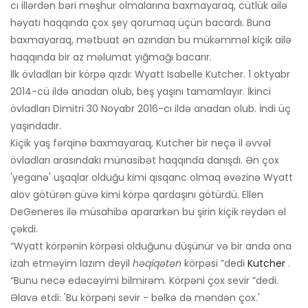
cı illərdən bəri məşhur olmalarına baxmayaraq, cütlük ailə
həyatı haqqında çox şey qorumaq üçün bacardı. Buna
baxmayaraq, mətbuat ən azından bu mükəmməl kiçik ailə
haqqında bir az məlumat yığmağı bacarır.
İlk övladları bir körpə qızdı: Wyatt Isabelle Kutcher. 1 oktyabr
2014-cü ildə anadan olub, beş yaşını tamamlayır. İkinci
övladları Dimitri 30 Noyabr 2016-cı ildə anadan olub. İndi üç
yaşındadır.
Kiçik yaş fərqinə baxmayaraq, Kutcher bir neçə il əvvəl
övladları arasındakı münasibət haqqında danışdı. Ən çox
'yeganə' uşaqlar olduğu kimi qısqanc olmaq əvəzinə Wyatt
alov götürən güvə kimi körpə qardaşını götürdü. Ellen
DeGeneres ilə müsahibə apararkən bu şirin kiçik rəydən əl
çəkdi.
“Wyatt körpənin körpəsi olduğunu düşünür və bir anda ona
izah etməyim lazım deyil
həqiqətən
körpəsi ”dedi
Kutcher
.
“Bunu necə edəcəyimi bilmirəm. Körpəni çox sevir ”dedi.
Əlavə etdi: 'Bu körpəni sevir - bəlkə də məndən çox.'