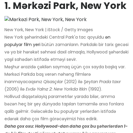
1. Mərkəzi Park, New York
New York, New York | iStock / Getty Images
New York şəhərindəki Central Park'a tac qoyuldu
ən
populyar film yeri
bütün zamanların. Parkdakı bir tarix gecəsi
və ya bir hərəkət səhnəsi daxil olmaqla, Hollywood şəhərdəki
yaşıl sahədən istifadə etməyi sevir.
Məşhur ərazidə çəkilən saymaq üçün çox sayda başlıq var.
Mərkəzi Parkda baş verən nəhəng filmlərə
inanmayacaqsınız
Qisasçılar
(2012) ilə
Şeytan Prada taxır
(2006) ilə
Evdə Yalnız 2: New Yorkda itkin
(1992).
Hollivud diqqətəlayiq parametrlər yarada bilər, amma
bəzən heç bir şey dünyada tapılan tamamilə arxa fonlara
qalib gəlmir. Gələcəkdə bu populyar yerlərdən istifadə
edərək daha çox film görəcəyimizi hiss edirik.
Daha çox oxu:
Hollywood-dan daha çox bu şəhərlərdən 1-