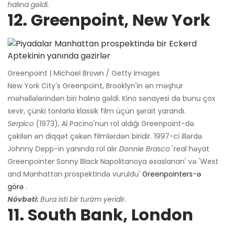
halına gəldi.
12. Greenpoint, New York
Greenpoint | Michael Brown / Getty Images
New York City's Greenpoint, Brooklyn'in ən məşhur
məhəllələrindən biri halına gəldi. Kino sənayesi də bunu çox
sevir, çünki tonlarla klassik film üçün şərait yarandı.
Serpico
(1973), Al Pacino'nun rol aldığı Greenpoint-də
çəkilən ən diqqət çəkən filmlərdən biridir. 1997-ci illərdə
Johnny Depp-in yanında rol alır
Donnie Brasco
'real həyat
Greenpointer Sonny Black Napolitanoya əsaslanan' və 'West
and Manhattan prospektində vuruldu'
Greenpointers-ə
görə
.
Növbəti:
Bura isti bir turizm yeridir.
11. South Bank, London