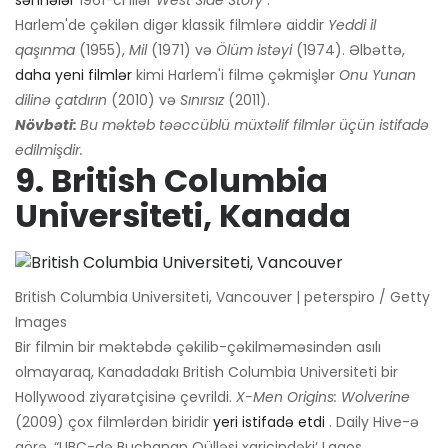
səhnələr
1961-ci illər
West Side Story
.
Harlem'de çəkilən digər klassik filmlərə aiddir
Yeddi il
qaşınma
(1955),
Mil
(1971) və
Ölüm istəyi
(1974). Əlbəttə,
daha yeni filmlər
kimi Harlem'i filmə çəkmişlər
Onu Yunan
dilinə çatdırın
(2010) və
Sınırsız
(2011).
Növbəti:
Bu məktəb təəccüblü müxtəlif filmlər üçün istifadə
edilmişdir.
9. British Columbia
Universiteti, Kanada
British Columbia Universiteti, Vancouver | peterspiro / Getty
Images
Bir filmin bir məktəbdə çəkilib-çəkilməməsindən asılı
olmayaraq, Kanadadakı British Columbia Universiteti bir
Hollywood ziyarətçisinə çevrildi.
X-Men Origins: Wolverine
(2009) çox filmlərdən biridir
yeri istifadə etdi
. Daily Hive-ə
görə, “UBC-də Buchanan Qülləsi xaricindəki‘ Lagos