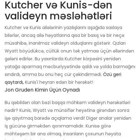
Kutcher və Kunis-dən
valideyn məsləhətləri
Kutcher və Kunis ailələrinin yazılışlarını aşağıda saxlaya
bilərlər, ancaq ailə həyatlarına qısa bir baxış və bir neçə
müsahibə, inanılmaz valideyn olduqlarını göstərir. Qızları
Wyatt böyüdükcə, cütlük onun tək yatması üçün əllərindən
gələni edirlər. Bu yaxınlarda Kutcher körpəsini yenidən
yatağa aparmaq məcburiyyətində qaldı və yolda barmağını
sındırdı, amma bu onu heç cür çəkindirmədi.
Özü geri
qaytardı,
Kunis'i heyran edən bir hərəkət!
Jon Gruden Kimin Üçün Oynadı
Bu qəbildən olan bəzi başqa möhkəm valideyn hərəkətləri
nədir? Kunis, Wyatt və münsiflər heyətinə girəndən sonra
işə qayıtmaq barədə açıqlama verdi! Digər analar yenidən
iş gücünə girməkdən qorxmamalıdır. Kunisə görə
möhtəşəm bir ana olmaq, insanların çoxunun həyata