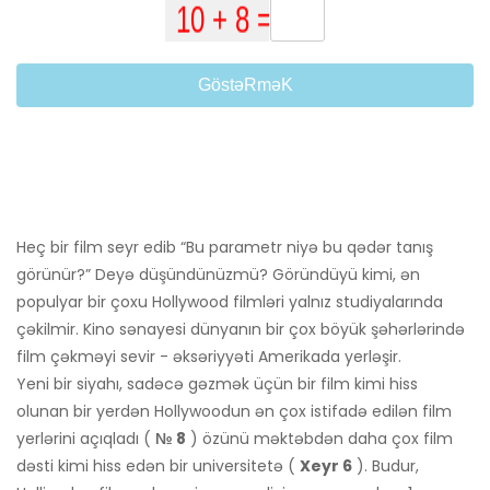
GöstəRməK
Heç bir film seyr edib “Bu parametr niyə bu qədər tanış
görünür?” Deyə düşündünüzmü? Göründüyü kimi, ən
populyar bir çoxu Hollywood filmləri yalnız studiyalarında
çəkilmir. Kino sənayesi dünyanın bir çox böyük şəhərlərində
film çəkməyi sevir - əksəriyyəti Amerikada yerləşir.
Yeni bir siyahı, sadəcə gəzmək üçün bir film kimi hiss
olunan bir yerdən Hollywoodun ən çox istifadə edilən film
yerlərini açıqladı (
№ 8
) özünü məktəbdən daha çox film
dəsti kimi hiss edən bir universitetə ​​(
Xeyr 6
). Budur,