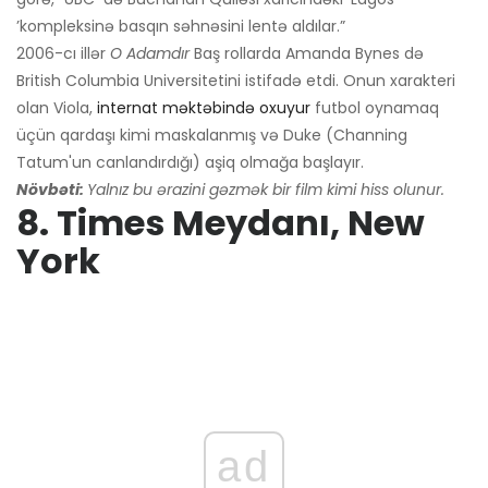
’kompleksinə basqın səhnəsini lentə aldılar.”
2006-cı illər
O Adamdır
Baş rollarda Amanda Bynes də
British Columbia Universitetini istifadə etdi. Onun xarakteri
olan Viola,
internat məktəbində oxuyur
futbol oynamaq
üçün qardaşı kimi maskalanmış və Duke (Channing
Tatum'un canlandırdığı) aşiq olmağa başlayır.
Növbəti:
Yalnız bu ərazini gəzmək bir film kimi hiss olunur.
8. Times Meydanı, New
York
ad