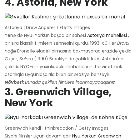
4. Astoria, New York
Astoriya | Drew Angerer / Getty Images
Yenə də Nyu-Yorkun başqa bir sahəsi
Astoriya məhəlləsi
,
bir sıra klassik filmlərin səhnəsini qurdu. 1993-cü illər
Bronx
nağılı
Bronx ilə əlaqəli olmasına baxmayaraq ərazidə çəkildi.
Oxşar,
Salam
(1990) Brooklyn'de çəkildi, lakin Astoria'da
çəkildi. NYC-nin yaxınlıqdakı məhəllələrini təsvir etmək
asanlıqla uyğunlaşdırıla bilən bir əraziyə bənzəyir.
Növbəti:
Burada çəkilən filmlərə inanmayacaqsınız.
3. Greenwich Village,
New York
Greenwich kəndi | thinkreaction / Getty Images
Siyahı filmlər üçün davam edir
Nyu Yorkun Greenwich