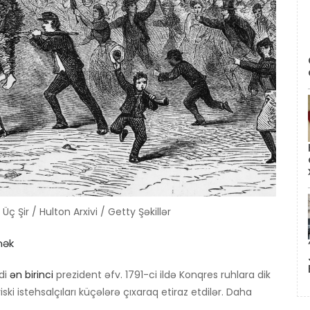
Üç Şir / Hulton Arxivi / Getty Şəkillər
mək
di
ən birinci
prezident əfv. 1791-ci ildə Konqres ruhlara dik
ski istehsalçıları küçələrə çıxaraq etiraz etdilər. Daha