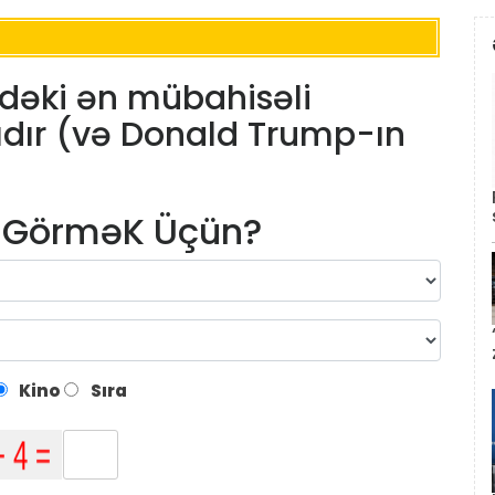
ndəki ən mübahisəli
sıdır (və Donald Trump-ın
m GörməK Üçün?
Kino
Sıra