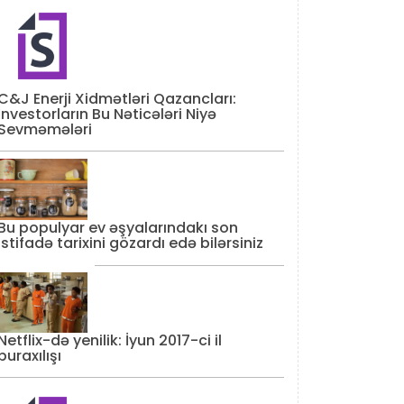
C&J Enerji Xidmətləri Qazancları:
İnvestorların Bu Nəticələri Niyə
Sevməmələri
Bu populyar ev əşyalarındakı son
istifadə tarixini gözardı edə bilərsiniz
Netflix-də yenilik: İyun 2017-ci il
buraxılışı