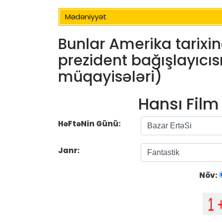
Mədəniyyət
Bunlar Amerika tarixi
prezident bağışlayıcı
müqayisələri)
Hansı Fil
HəFtəNin Günü:
Janr:
Növ: