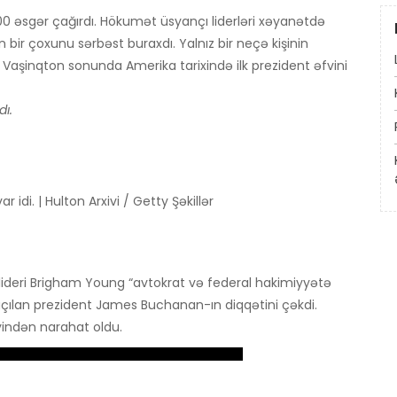
0 əsgər çağırdı. Hökumət üsyançı liderləri xəyanətdə
 bir çoxunu sərbəst buraxdı. Yalnız bir neçə kişinin
 Vaşinqton sonunda Amerika tarixində ilk prezident əfvini
dı.
 idi. | Hulton Arxivi / Getty Şəkillər
n lideri Brigham Young “avtokrat və federal hakimiyyətə
 açılan prezident James Buchanan-ın diqqətini çəkdi.
indən narahat oldu.