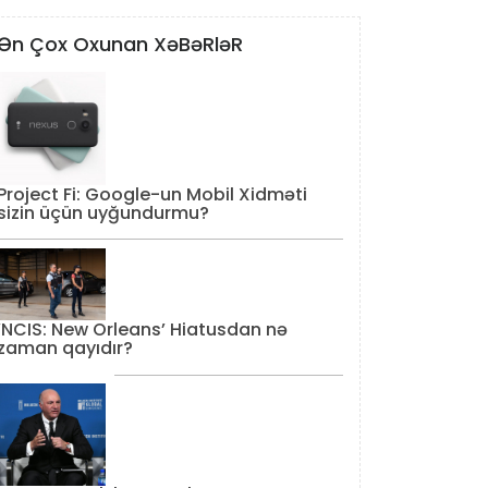
Ən Çox Oxunan XəBəRləR
Project Fi: Google-un Mobil Xidməti
sizin üçün uyğundurmu?
‘NCIS: New Orleans’ Hiatusdan nə
zaman qayıdır?