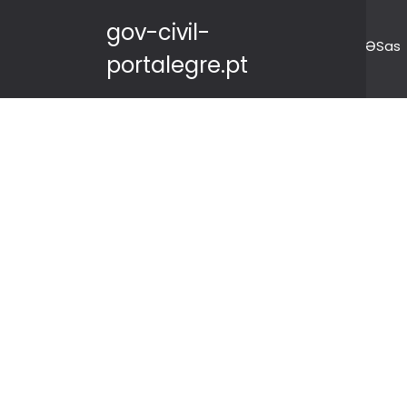
gov-civil-
ƏSas
portalegre.pt