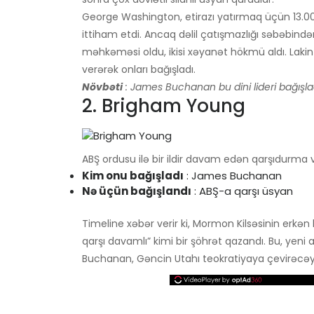
George Washington, etirazı yatırmaq üçün 13.00
ittiham etdi. Ancaq dəlil çatışmazlığı səbəbindən
məhkəməsi oldu, ikisi xəyanət hökmü aldı. Lakin
verərək onları bağışladı.
Növbəti
: James Buchanan bu dini lideri bağışla
2. Brigham Young
ABŞ ordusu ilə bir ildir davam edən qarşıdurma var
Kim onu ​​bağışladı
: James Buchanan
Nə üçün bağışlandı
: ABŞ-a qarşı üsyan
Timeline xəbər verir ki, Mormon Kilsəsinin erkə
qarşı davamlı” kimi bir şöhrət qazandı. Bu, yeni
Buchanan, Gəncin Utahı teokratiyaya çevirəcəy