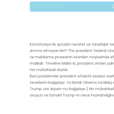
Konstitusiya ilə qurulan nəzarət və tarazlıqlar s
Amma olmayan biri? The prezident federal cinay
və məhkəmə prosesinin istənilən nöqtəsində əfv
malikdir. Timeline bildirir ki, prezident əfvləri y
tez mübahisəli olurlar.
Bəzi prezidentlər prezident əfvlərini siyasət vas
fərarilərini bağışlayır. Ya Barak Obama zorakılıq
Trump Joe Arpaio-nu bağışlayır.) Ən mübahisə
oxuyun və Donald Trump-ın necə hazırlandığını