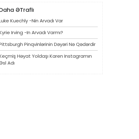
Daha ƏTraflı
Luke Kuechly -nin Arvadı Var
Kyrie Irving -in Arvadı Varmı?
Pittsburgh Pinqvinlərinin Dəyəri Nə Qədərdir
Keçmiş Həyat Yoldaşı Karen Instagramın
Əsl Adı