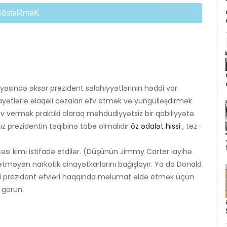
GöstəRməK
ayəsində əksər prezident səlahiyyətlərinin həddi var.
ətlərlə əlaqəli cəzaları əfv etmək və yüngülləşdirmək
 vermək praktiki olaraq məhdudiyyətsiz bir qabiliyyətə
alnız prezidentin təqibinə tabe olmalıdır
öz ədalət hissi
, tez-
itəsi kimi istifadə etdilər. (Düşünün Jimmy Carter layihə
 etməyən narkotik cinayətkarlarını bağışlayır. Ya da Donald
li prezident əfvləri haqqında məlumat əldə etmək üçün
 görün.