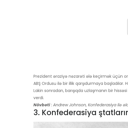
Prezident əraziyə nəzarəti ələ keçirmək üçün o
ABŞ Ordusu ilə bir illik qarşıdurmaya başladılar. 
Lakin sonradan, barışıqda uzlaşmanın bir hissəs
verdi.
Növbəti
: Andrew Johnson, Konfederasiya ilə əlaq
3. Konfederasiya ştatları