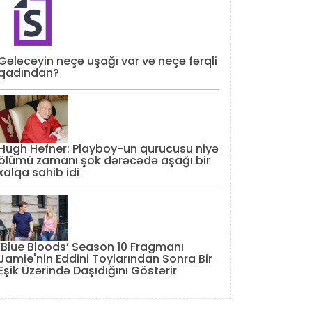
Gələcəyin neçə uşağı var və neçə fərqli
qadından?
Hugh Hefner: Playboy-un qurucusu niyə
ölümü zamanı şok dərəcədə aşağı bir
xalqa sahib idi
‘Blue Bloods’ Season 10 Fragmanı
Jamie'nin Eddini Toylarından Sonra Bir
Eşik Üzərində Daşıdığını Göstərir