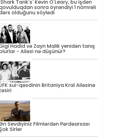
'Shark Tank's' Kevin O'Leary, bu işdən
qovulduqdan sonra öyrəndiyi 1 nömrəli
dərs olduğunu söylədi
Gigi Hadid və Zayn Malik yenidən tanış
olurlar - Ailəsi nə düşünür?
JFK sui-qəsdinin Britaniya Kral Ailəsinə
təsiri
Ən Sevdiyiniz Filmlərdən Pərdəarxası
Şok Sirlər