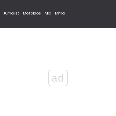
Jurnalist
Motokros
Mlb
Mma
ad