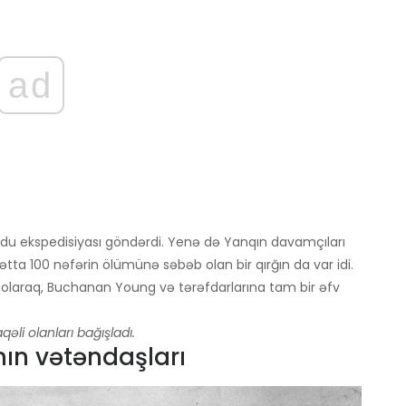
ad
rdu ekspedisiyası göndərdi. Yenə də Yanqın davamçıları
Hətta 100 nəfərin ölümünə səbəb olan bir qırğın da var idi.
i olaraq, Buchanan Young və tərəfdarlarına tam bir əfv
əli olanları bağışladı.
nın vətəndaşları