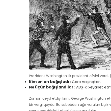
Prezident Washington ilk prezident əfvini verdi. | 
Kim onları bağışladı
: Corc Vaşinqton
Nə üçün bağışlandılar
: ABŞ-a xəyanət et
Zaman qeyd etdiyi kimi, George Washington et
bir vergi qoydu. Bu səbəbdən ağır vurulan kiçik vi
sonra çox dövlətli silahlı üsyan qurdular.