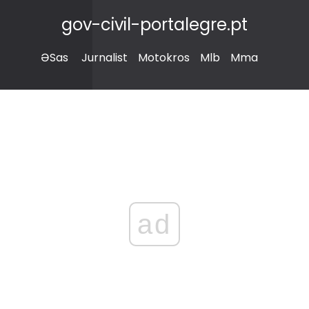
gov-civil-portalegre.pt
ƏSas
Jurnalist
Motokros
Mlb
Mma
ad