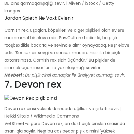
Bu cins qarmaqarışıqlığı sevir. | Aliven / iStock / Getty
Images
Jordan Spieth Nə Vaxt Evlənir
Cornish rex, uşaqları, köpəkləri və digər pişikləri olan evlərə
mükəmməl bir əlavə edir. PawCulture bildirir ki, bu pişik
“xoşbəxtliklə bacarıq və sevinclə alın” oynayacaq. Nəşr əlavə
edir: “Sonsuz bir sevgi və sonsuz macəra hissi ilə bir pişik
axtarırsınızsa, Cornish rex sizin üçündür.” Bu pişiklər də
isinmək üçün insanları ilə yaxınlaşmağı sevirlər.
Növbəti
: Bu pişik cinsi qonaqlar ilə ünsiyyət qurmağı sevir.
7. Devon rex
Devon rex cinsi yüksək dərəcədə ağıllıdır və şirkəti sevir. |
Heikki Siltala / Wikimedia Commons
VetStreet-ə görə Devon rex, ən dost pişik cinsləri arasında
asanlıqla sayılır. Nəşr bu cazibədar pişik cinsini 'yüksək