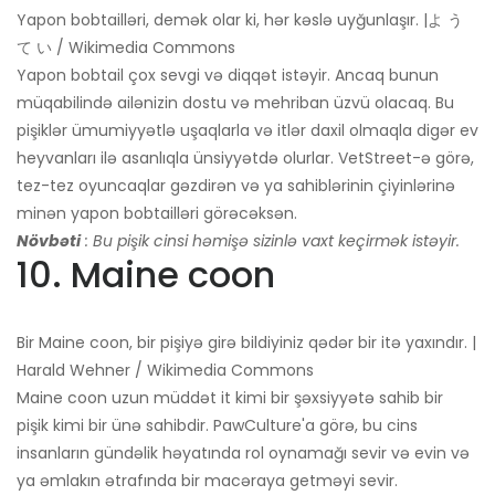
Yapon bobtailləri, demək olar ki, hər kəslə uyğunlaşır. |よ う
て い / Wikimedia Commons
Yapon bobtail çox sevgi və diqqət istəyir. Ancaq bunun
müqabilində ailənizin dostu və mehriban üzvü olacaq. Bu
pişiklər ümumiyyətlə uşaqlarla və itlər daxil olmaqla digər ev
heyvanları ilə asanlıqla ünsiyyətdə olurlar. VetStreet-ə görə,
tez-tez oyuncaqlar gəzdirən və ya sahiblərinin çiyinlərinə
minən yapon bobtailləri görəcəksən.
Növbəti
: Bu pişik cinsi həmişə sizinlə vaxt keçirmək istəyir.
10. Maine coon
Bir Maine coon, bir pişiyə girə bildiyiniz qədər bir itə yaxındır. |
Harald Wehner / Wikimedia Commons
Maine coon uzun müddət it kimi bir şəxsiyyətə sahib bir
pişik kimi bir ünə sahibdir. PawCulture'a görə, bu cins
insanların gündəlik həyatında rol oynamağı sevir və evin və
ya əmlakın ətrafında bir macəraya getməyi sevir.