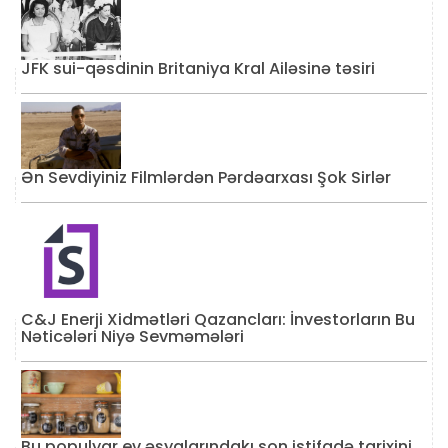
JFK sui-qəsdinin Britaniya Kral Ailəsinə təsiri
Ən Sevdiyiniz Filmlərdən Pərdəarxası Şok Sirlər
C&J Enerji Xidmətləri Qazancları: İnvestorların Bu
Nəticələri Niyə Sevməmələri
Bu populyar ev əşyalarındakı son istifadə tarixini