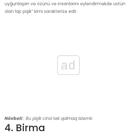
uyğunlaşan və özünü və insanlarını əyləndirməkdə üstün
olan lap pişik” kimi xarakterizə edir.
ad
Növbəti
: Bu pişik cinsi tək qalmaq istəmir.
4. Birma