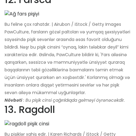
Bu feline çox rahatdır. | Airubon / iStock / Getty Images
PawCulture, farsların gözəl paltoları və yumşaq şəxsiyyətləri
sayəsində pişik sevənlər arasında əsas favorit olduğunu
bildirdi. Nəşr bu pişik cinsini “oynaq, lakin tələbkar deyil” kimi
xarakterizə edir. Əslində, PawCulture bildirir ki, 'Fars ailəsinə
qarışarkən, səssizcə və məmnuniyyətlə ünsiyyət quraraq
başqalarının təbii gözəlliklərinə baxmalarını təmin etmək
üçün ünsiyyət qurarkən ən xoşbəxtdir.' Korlanmış olmağı və
insanların onlara diqqət yetirməsini sevirlər və hər pişik
sevən ailəyə mükəmməl uyğunlaşırlar.
Növbəti
: Bu pişik cinsi çağırıldıqda gəlməyi öyrənəcəkdir.
13. Ragdoll
Bu pişiklər xahiş edir. | Karen Richards / iStock / Getty