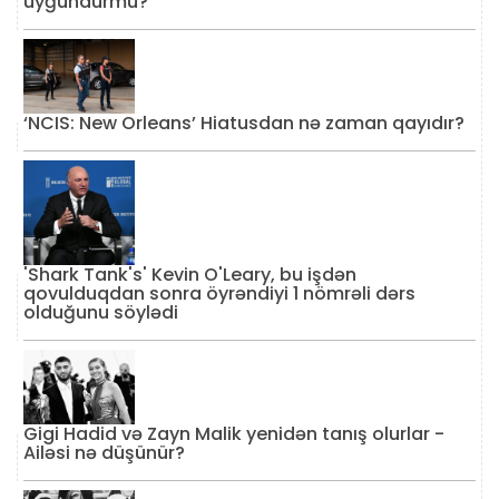
uyğundurmu?
‘NCIS: New Orleans’ Hiatusdan nə zaman qayıdır?
'Shark Tank's' Kevin O'Leary, bu işdən
qovulduqdan sonra öyrəndiyi 1 nömrəli dərs
olduğunu söylədi
Gigi Hadid və Zayn Malik yenidən tanış olurlar -
Ailəsi nə düşünür?