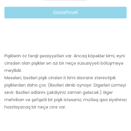
GöstəRməK
Pişiklərin öz fərqli şəxsiyyətləri var. Ancaq köpəklər kimi, eyni
cinsdən olan pişiklər ən azı bir neçə xüsusiyyəti bölüşməyə
meyllidir.
Məsələn, bəziləri pişik cinsləri it kimi davranır stereotipik
pişiklərdən daha çox. (Bəziləri alınıb oynayır. Digərləri üzməyi
sevir. Bəziləri adlarını çəkdiyiniz zaman gələcək.) Əgər
mehriban və şəfqətli bir pişik istəsəniz, mütləq qısa siyahınızı
hazırlayacaq bir neçə cins var.