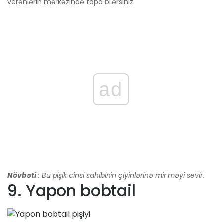
verənlərin mərkəzində tapa bilərsiniz.
ad
Növbəti
: Bu pişik cinsi sahibinin çiyinlərinə minməyi sevir.
9. Yapon bobtail