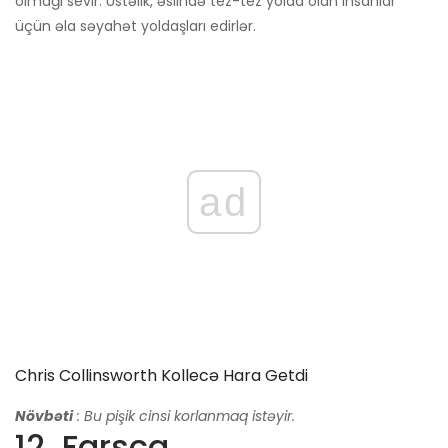
olmağı sevir. Üstəlik, əslində tez-tez yolda olan insanlar
üçün əla səyahət yoldaşları edirlər.
ad
Chris Collinsworth Kollecə Hara Getdi
Növbəti
: Bu pişik cinsi korlanmaq istəyir.
12. Farsca