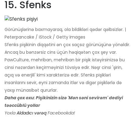
15. Sfenks
Görünüşlərinə baxmayaraq, ola bildikləri qədər qəlbsizlər. |
Peterpancake / iStock / Getty Images
Sfenks pişikinin diqqətini ən çox saçsız görünüşünə yönəldir.
Ancaq bu bənzərsiz cins üçün həqiqətən çox şey var.
PawCulture, mehriban, mehriban bir pişik istəyirsinizsə bu
cinsi nəzərdən keçirməyinizi tövsiyə edir. Nəşr cinsi 'şirin,
açıq və enerjili' kimi xarakterizə edir. Sfenks pişikləri
insanlarını sevir, eyni zamanda itlər və digər pişiklərlə də
yaxşı münasibət qururlar.
Daha çox oxu: Pişikinizin sizə 'Mən səni sevirəm' dediyi
təəccüblü yollar
Yoxla
Aldadıcı vərəq
Facebookda!