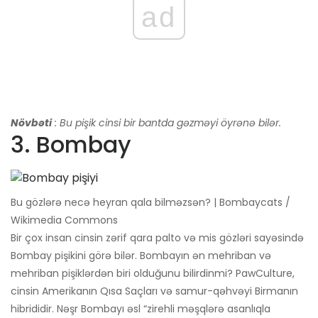
ad
Növbəti
: Bu pişik cinsi bir bantda gəzməyi öyrənə bilər.
3. Bombay
Bu gözlərə necə heyran qala bilməzsən? | Bombaycats /
Wikimedia Commons
Bir çox insan cinsin zərif qara palto və mis gözləri sayəsində
Bombay pişikini görə bilər. Bombayın ən mehriban və
mehriban pişiklərdən biri olduğunu bilirdinmi? PawCulture,
cinsin Amerikanın Qısa Saçları və samur-qəhvəyi Birmanın
hibrididir. Nəşr Bombayı əsl “zirehli məşqlərə asanlıqla