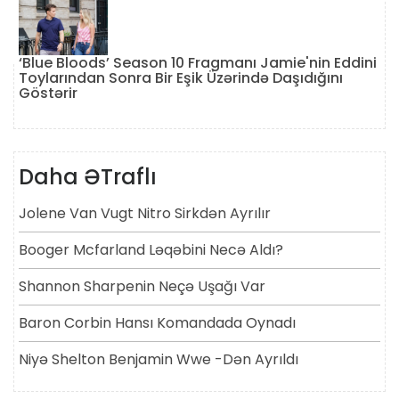
‘Blue Bloods’ Season 10 Fragmanı Jamie'nin Eddini
Toylarından Sonra Bir Eşik Üzərində Daşıdığını
Göstərir
Daha ƏTraflı
Jolene Van Vugt Nitro Sirkdən Ayrılır
Booger Mcfarland Ləqəbini Necə Aldı?
Shannon Sharpenin Neçə Uşağı Var
Baron Corbin Hansı Komandada Oynadı
Niyə Shelton Benjamin Wwe -dən Ayrıldı