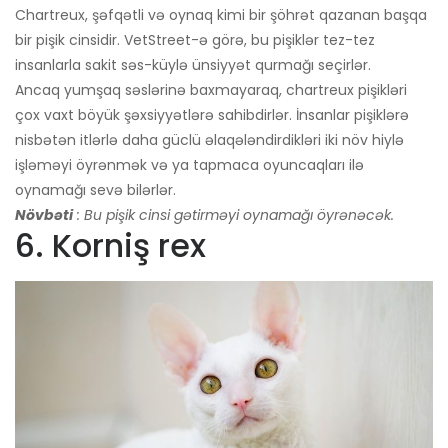
Chartreux, şəfqətli və oynaq kimi bir şöhrət qazanan başqa
bir pişik cinsidir. VetStreet-ə görə, bu pişiklər tez-tez
insanlarla sakit səs-küylə ünsiyyət qurmağı seçirlər.
Ancaq yumşaq səslərinə baxmayaraq, chartreux pişikləri
çox vaxt böyük şəxsiyyətlərə sahibdirlər. İnsanlar pişiklərə
nisbətən itlərlə daha güclü əlaqələndirdikləri iki növ hiylə
işləməyi öyrənmək və ya tapmaca oyuncaqları ilə
oynamağı sevə bilərlər.
Növbəti
: Bu pişik cinsi gətirməyi oynamağı öyrənəcək.
6. Korniş rex