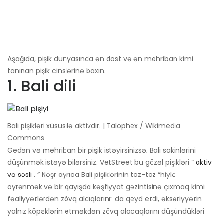
Aşağıda, pişik dünyasında ən dost və ən mehriban kimi
tanınan pişik cinslərinə baxın.
1. Bali dili
Bali pişikləri xüsusilə aktivdir. | Talophex / Wikimedia
Commons
Gedən və mehriban bir pişik istəyirsinizsə, Bali sakinlərini
düşünmək istəyə bilərsiniz. VetStreet bu gözəl pişikləri “
aktiv
və səsli
. ” Nəşr ayrıca Bali pişiklərinin tez-tez “hiylə
öyrənmək və bir qayışda kəşfiyyat gəzintisinə çıxmaq kimi
fəaliyyətlərdən zövq aldıqlarını” da qeyd etdi, əksəriyyətin
yalnız köpəklərin etməkdən zövq alacaqlarını düşündükləri