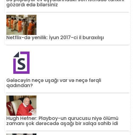
gözardı edə bilərsiniz
Netflix-də yenilik: İyun 2017-ci il buraxılışı
Gələcəyin neçə uşağı var və neçə fərqli
qadından?
Hugh Hefner: Playboy-un qurucusu niyə ölümü
zamanı şok dərəcədə aşağı bir xalqa sahib idi