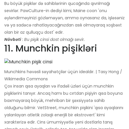
Bu böyük pişiklər də sahiblərinin qucağında qıvrılmağı
sevirlər. PawCulture-in dediyi kimi, Maine coon 'onu
əyləndirməyinizi gözləməyən, amma oynasanız da, işləsəniz
və ya sadəcə rahatlayacağınızdan asılı olmayaraq xoşbəxt
olan bir az qulluqçu dost' edir.
Növbəti
: Bu pişik cinsi dost olmağı sevir.
11. Munchkin pişikləri
Munchkins həvəsli səyahətçilər üçün idealdır. | Tasy Hong /
Wikimedia Commons
Çox insan qısa ayaqları və ifadəli üzləri üçün munchkin
pişiklərini tanıyır. Ancaq hamı bu cırtdan pişiyin qısa boyuna
baxmayaraq böyük, mehriban bir şəxsiyyətə sahib
olduğunu bilmir. VetStreet, munchkin pişikini 'qısa ayaqlarını
yalanlayan atletik zolaqlı enerjili bir ekstrovert' kimi
xarakterizə edir. Cins ümumiyyətlə yeni dostlarla tanış