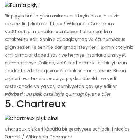
Bir pişiyin bütün günü asılmasını istəyirsinizsə, bu sizin
cinsinizdir. | Nickolas Titkov / Wikimedia Commons
VetStreet, birmənalıları quintessential lap cat kimi
xarakterizə edir. Səninlə qucaqlaşmaq və özünəməxsus
çılğın səsləri ilə səninlə danışmaq istəyirlər. Təxmin etdiyiniz
kimi birmalar diqqəti sevir və həmişə insanlarla ünsiyyət
qurmaq istəyir. Əslində, VetStreet bildirir ki, bir birliyi uzun
müddət evdə tək qoymağı planlaşdırmamalısınız. Birma
pişikləri tez-tez əla terapiya pişikləri düzəldir və yerli
xəstəxanada və ya yaşlı cəmiyyətdə çox şey edirlər.
Növbəti
: Bu pişik cinsi hiylə qurmağı öyrənə bilər.
5. Chartreux
Chartreux pişikləri köpüklü bir şəxsiyyətə sahibdir. | Nicolas
Pamart / Wikimedia Commons