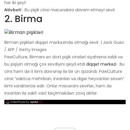
hər iki şeyi!
Növbəti
: Bu pişik cinsi macəralara davam etməyi sevir.
2. Birma
Birman pişikləri diqqət mərkəzində olmağı sevir. | Jack Guez
/ AFP / Getty Images
PawCulture, Birmanı ən dost pişik cinsləri siyahısına saldı və
bu pişiyin olmağı çox sevdiyini qeyd etdi
diqqət mərkəzi
. Bu
cins həm də it kimi davranışı ilə bir ün qazandı. PawCulture
cinsi “sakitcə mehriban, insanları və digər heyvanları sevən”
kimi xarakterizə edir. Onlar macəranı sevirlər, həm də
insanları ilə sakit vaxt keçirməkdən zövq alırlar.