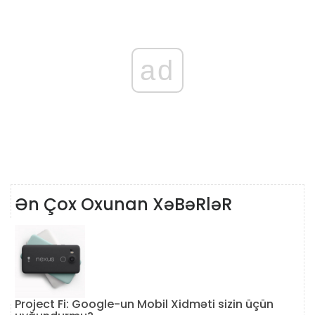
ad
Ən Çox Oxunan XəBəRləR
Project Fi: Google-un Mobil Xidməti sizin üçün