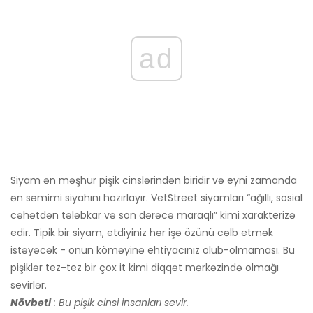
ad
Siyam ən məşhur pişik cinslərindən biridir və eyni zamanda
ən səmimi siyahını hazırlayır. VetStreet siyamları “ağıllı, sosial
cəhətdən tələbkar və son dərəcə maraqlı” kimi xarakterizə
edir. Tipik bir siyam, etdiyiniz hər işə özünü cəlb etmək
istəyəcək - onun köməyinə ehtiyacınız olub-olmaması. Bu
pişiklər tez-tez bir çox it kimi diqqət mərkəzində olmağı
sevirlər.
Növbəti
: Bu pişik cinsi insanları sevir.