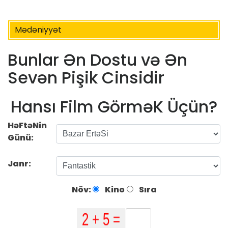
Mədəniyyət
Bunlar Ən Dostu və Ən
Sevən Pişik Cinsidir
Hansı Film GörməK Üçün?
HəFtəNin
Günü:
Janr:
Növ:
Kino
Sıra