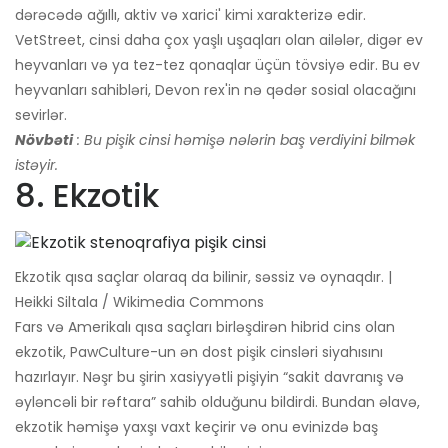
dərəcədə ağıllı, aktiv və xarici' kimi xarakterizə edir.
VetStreet, cinsi daha çox yaşlı uşaqları olan ailələr, digər ev
heyvanları və ya tez-tez qonaqlar üçün tövsiyə edir. Bu ev
heyvanları sahibləri, Devon rex'in nə qədər sosial olacağını
sevirlər.
Növbəti
: Bu pişik cinsi həmişə nələrin baş verdiyini bilmək
istəyir.
8. Ekzotik
Ekzotik qısa saçlar olaraq da bilinir, səssiz və oynaqdır. |
Heikki Siltala / Wikimedia Commons
Fars və Amerikalı qısa saçları birləşdirən hibrid cins olan
ekzotik, PawCulture-un ən dost pişik cinsləri siyahısını
hazırlayır. Nəşr bu şirin xasiyyətli pişiyin “sakit davranış və
əyləncəli bir rəftara” sahib olduğunu bildirdi. Bundan əlavə,
ekzotik həmişə yaxşı vaxt keçirir və onu evinizdə baş