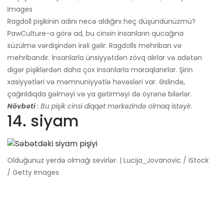
Images
Ragdoll pişikinin adını necə aldığını heç düşündünüzmü?
PawCulture-a görə ad, bu cinsin insanların qucağına
süzülmə vərdişindən irəli gəlir. Ragdolls mehriban və
mehribandır. İnsanlarla ünsiyyətdən zövq alırlar və adətən
digər pişiklərdən daha çox insanlarla maraqlanırlar. Şirin
xasiyyətləri və məmnuniyyətlə həvəsləri var. Əslində,
çağırıldıqda gəlməyi və ya gətirməyi də öyrənə bilərlər.
Növbəti
: Bu pişik cinsi diqqət mərkəzində olmaq istəyir.
14. siyam
Olduğunuz yerdə olmağı sevirlər. | Lucija_Jovanovic / iStock
/ Getty Images