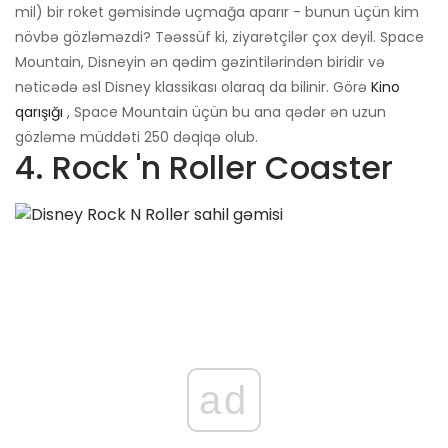
mil) bir roket gəmisində uçmağa aparır - bunun üçün kim
növbə gözləməzdi? Təəssüf ki, ziyarətçilər çox deyil. Space
Mountain, Disneyin ən qədim gəzintilərindən biridir və
nəticədə əsl Disney klassikası olaraq da bilinir. Görə
Kino
qarışığı
, Space Mountain üçün bu ana qədər ən uzun
gözləmə müddəti 250 dəqiqə olub.
4. Rock 'n Roller Coaster
ad