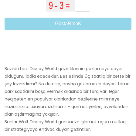
GöstəRməK
Bəziləri bəzi Disney World gəzintilərinin gözləməyə dəyər
olduğunu iddia edəcəklər. Bəs əslində üç saatlıq bir xəttə bir
şey lazımdırmı? Nə də olsa, növbə gözləməklə dəyərli tema
park saatlarını boşa vermək arasında bir fərq var. Əgər
həqiqətən ən populyar olanlardan bəzilərinə minməyə
hazırsınızsa: oxuyun: izdihamlı - görməli yerləri, əvvəlcədən
planlaşdırmağınız yaxşıdır.
Bunlar Walt Disney World gününüzə işləmək üçün mütləq
bir strategiyaya ehtiyac duyan gəzintilər.