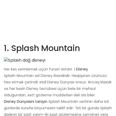
1. Splash Mountain
Hər kəs sərinləmək üçün fürsət axtarır. |
Disney
Splash Mountain əsl Disney klassikidir. Həqiqətən özünüzü
hiss etmək çətindir
etdi
Disney Dünyası onsuz. Ancaq klassik
və hər kəsin Disney təcrübəsi üçün belə bir məhsul
olduğundan, xətt gözləmə müddətləri dəli ola bilər.
Disney Dünyasını tanıyın
Splash Mountain xəttinin daha isti
günlərdə sürətlə böyüməsini təklif edir: “İsti bir gündə Splash
dağının bir saat yarım-iki saat gözləməsinə zəmanət verə