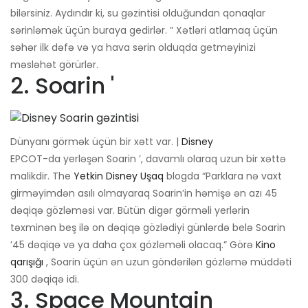
bilərsiniz. Aydındır ki, su gəzintisi olduğundan qonaqlar
sərinləmək üçün buraya gedirlər. ” Xətləri atlamaq üçün
səhər ilk dəfə və ya hava sərin olduqda getməyinizi
məsləhət görürlər.
2. Soarin '
Dünyanı görmək üçün bir xətt var. |
Disney
EPCOT-da yerləşən Soarin ’, davamlı olaraq uzun bir xəttə
malikdir. The
Yetkin Disney Uşaq
blogda “Parklara nə vaxt
girməyimdən asılı olmayaraq Soarin’in həmişə ən azı 45
dəqiqə gözləməsi var. Bütün digər görməli yerlərin
təxminən beş ilə on dəqiqə gözlədiyi günlərdə belə Soarin
’45 dəqiqə və ya daha çox gözləməli olacaq.” Görə
Kino
qarışığı
, Soarin üçün ən uzun göndərilən gözləmə müddəti
300 dəqiqə idi.
3. Space Mountain