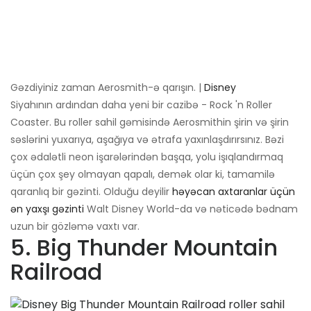
Gəzdiyiniz zaman Aerosmith-ə qarışın. |
Disney
Siyahının ardından daha yeni bir cazibə - Rock 'n Roller
Coaster. Bu roller sahil gəmisində Aerosmithin şirin və şirin
səslərini yuxarıya, aşağıya və ətrafa yaxınlaşdırırsınız. Bəzi
çox ədalətli neon işarələrindən başqa, yolu işıqlandırmaq
üçün çox şey olmayan qapalı, demək olar ki, tamamilə
qaranlıq bir gəzinti. Olduğu deyilir
həyəcan axtaranlar üçün
ən yaxşı gəzinti
Walt Disney World-da və nəticədə bədnam
uzun bir gözləmə vaxtı var.
5. Big Thunder Mountain
Railroad