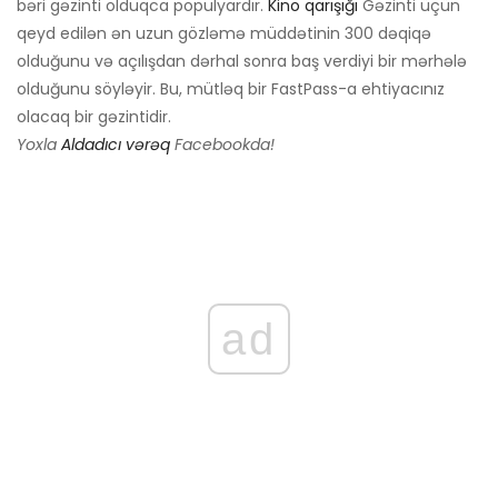
bəri gəzinti olduqca populyardır.
Kino qarışığı
Gəzinti üçün
qeyd edilən ən uzun gözləmə müddətinin 300 dəqiqə
olduğunu və açılışdan dərhal sonra baş verdiyi bir mərhələ
olduğunu söyləyir. Bu, mütləq bir FastPass-a ehtiyacınız
olacaq bir gəzintidir.
Yoxla
Aldadıcı vərəq
Facebookda!
ad