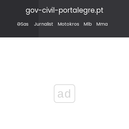
gov-civil-portalegre.pt
ƏSas
Jurnalist
Motokros
Mlb
Mma
ad