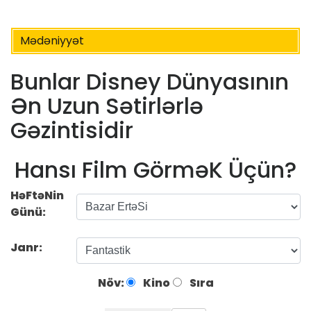
Mədəniyyət
Bunlar Disney Dünyasının
Ən Uzun Sətirlərlə
Gəzintisidir
Hansı Film GörməK Üçün?
HəFtəNin
Günü:
Janr:
Növ:
Kino
Sıra