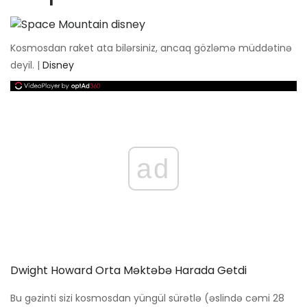
Kosmosdan raket ata bilərsiniz, ancaq gözləmə müddətinə
deyil. |
Disney
ad
Dwight Howard Orta Məktəbə Harada Getdi
Bu gəzinti sizi kosmosdan yüngül sürətlə (əslində cəmi 28