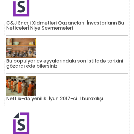
C&J Enerji Xidmətləri Qazancları: İnvestorların Bu
Nəticələri Niyə Sevməmələri
Bu populyar ev əşyalarındakı son istifadə tarixini
gözardı edə bilərsiniz
Netflix-də yenilik: İyun 2017-ci il buraxılışı