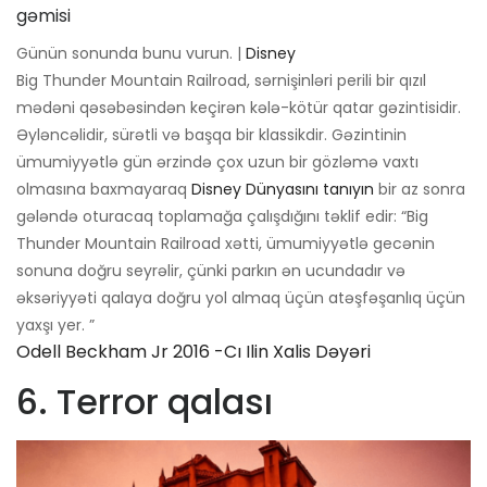
Günün sonunda bunu vurun. |
Disney
Big Thunder Mountain Railroad, sərnişinləri perili bir qızıl
mədəni qəsəbəsindən keçirən kələ-kötür qatar gəzintisidir.
Əyləncəlidir, sürətli və başqa bir klassikdir. Gəzintinin
ümumiyyətlə gün ərzində çox uzun bir gözləmə vaxtı
olmasına baxmayaraq
Disney Dünyasını tanıyın
bir az sonra
gələndə oturacaq toplamağa çalışdığını təklif edir: “Big
Thunder Mountain Railroad xətti, ümumiyyətlə gecənin
sonuna doğru seyrəlir, çünki parkın ən ucundadır və
əksəriyyəti qalaya doğru yol almaq üçün atəşfəşanlıq üçün
yaxşı yer. ”
Odell Beckham Jr 2016 -cı Ilin Xalis Dəyəri
6. Terror qalası