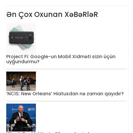
Ən Çox Oxunan XəBəRləR
Project Fi: Google-un Mobil Xidməti sizin üçün
uyğundurmu?
‘NCIS: New Orleans’ Hiatusdan nə zaman qayıdır?