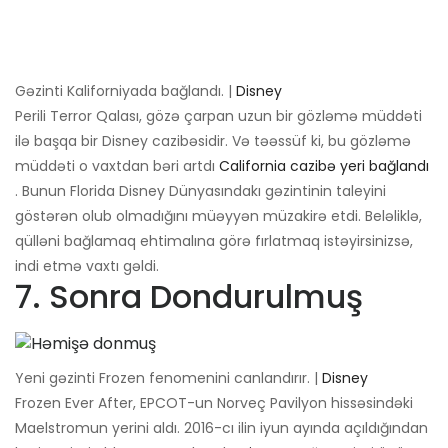
Gəzinti Kaliforniyada bağlandı. |
Disney
Perili Terror Qalası, gözə çarpan uzun bir gözləmə müddəti
ilə başqa bir Disney cazibəsidir. Və təəssüf ki, bu gözləmə
müddəti o vaxtdan bəri artdı
California cazibə yeri bağlandı
. Bunun Florida Disney Dünyasındakı gəzintinin taleyini
göstərən olub olmadığını müəyyən müzakirə etdi. Beləliklə,
qülləni bağlamaq ehtimalına görə fırlatmaq istəyirsinizsə,
indi etmə vaxtı gəldi.
7. Sonra Dondurulmuş
Yeni gəzinti Frozen fenomenini canlandırır. |
Disney
Frozen Ever After, EPCOT-un Norveç Pavilyon hissəsindəki
Maelstromun yerini aldı. 2016-cı ilin iyun ayında açıldığından