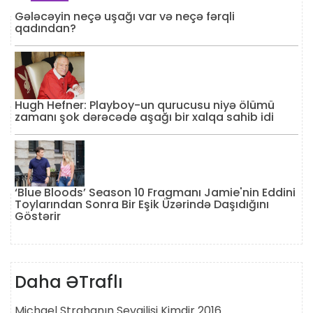
Gələcəyin neçə uşağı var və neçə fərqli
qadından?
Hugh Hefner: Playboy-un qurucusu niyə ölümü
zamanı şok dərəcədə aşağı bir xalqa sahib idi
‘Blue Bloods’ Season 10 Fragmanı Jamie'nin Eddini
Toylarından Sonra Bir Eşik Üzərində Daşıdığını
Göstərir
Daha ƏTraflı
Michael Strahanın Sevgilisi Kimdir 2016