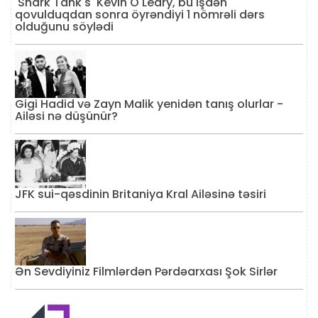
'Shark Tank's' Kevin O'Leary, bu işdən
qovulduqdan sonra öyrəndiyi 1 nömrəli dərs
olduğunu söylədi
Gigi Hadid və Zayn Malik yenidən tanış olurlar -
Ailəsi nə düşünür?
JFK sui-qəsdinin Britaniya Kral Ailəsinə təsiri
Ən Sevdiyiniz Filmlərdən Pərdəarxası Şok Sirlər