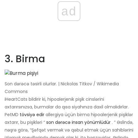
ad
3. Birma
Son dərəcə təsirli olurlar. | Nickolas Titkov / Wikimedia
Commons
iHeartCats bildirir ki, hipoalerjenik pişik cinslərini
axtarırsınızsa, burmalar da qısa siyahınıza daxil olmalıdırlar.
PetMD
tövsiyə edir
allergiya üçün birma hipoalerjenik pişiklər
axtarır, bu pişikləri “
son dərəcə insan yönümlüdür
. ” Əslində,
nəşrə görə, “Şəfqət vermək və qəbul etmək üçün sahiblərini
izləmək meyillərində demək olar ki, itə bənzəyirlər. Əslində