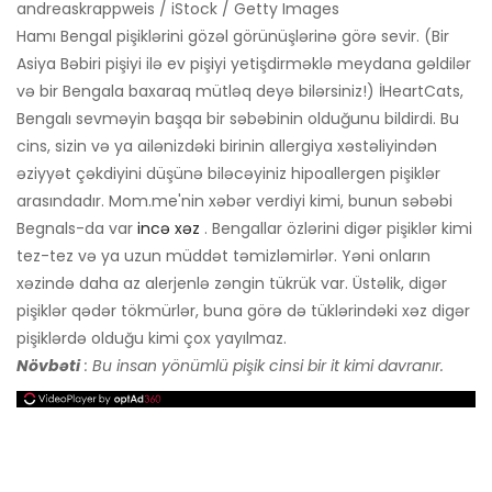
andreaskrappweis / iStock / Getty Images
Hamı Bengal pişiklərini gözəl görünüşlərinə görə sevir. (Bir
Asiya Bəbiri pişiyi ilə ev pişiyi yetişdirməklə meydana gəldilər
və bir Bengala baxaraq mütləq deyə bilərsiniz!) İHeartCats,
Bengalı sevməyin başqa bir səbəbinin olduğunu bildirdi. Bu
cins, sizin və ya ailənizdəki birinin allergiya xəstəliyindən
əziyyət çəkdiyini düşünə biləcəyiniz hipoallergen pişiklər
arasındadır. Mom.me'nin xəbər verdiyi kimi, bunun səbəbi
Begnals-da var
incə xəz
. Bengallar özlərini digər pişiklər kimi
tez-tez və ya uzun müddət təmizləmirlər. Yəni onların
xəzində daha az alerjenlə zəngin tükrük var. Üstəlik, digər
pişiklər qədər tökmürlər, buna görə də tüklərindəki xəz digər
pişiklərdə olduğu kimi çox yayılmaz.
Növbəti
: Bu insan yönümlü pişik cinsi bir it kimi davranır.