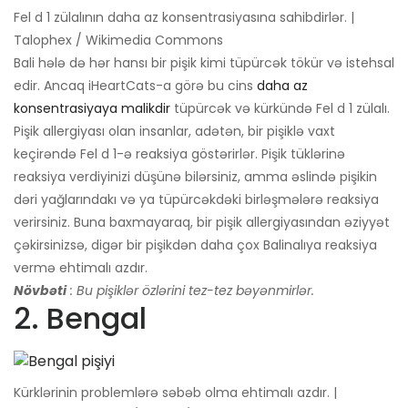
Fel d 1 zülalının daha az konsentrasiyasına sahibdirlər. |
Talophex / Wikimedia Commons
Bali hələ də hər hansı bir pişik kimi tüpürcək tökür və istehsal
edir. Ancaq iHeartCats-a görə bu cins
daha az
konsentrasiyaya malikdir
tüpürcək və kürkündə Fel d 1 zülalı.
Pişik allergiyası olan insanlar, adətən, bir pişiklə vaxt
keçirəndə Fel d 1-ə reaksiya göstərirlər. Pişik tüklərinə
reaksiya verdiyinizi düşünə bilərsiniz, amma əslində pişikin
dəri yağlarındakı və ya tüpürcəkdəki birləşmələrə reaksiya
verirsiniz. Buna baxmayaraq, bir pişik allergiyasından əziyyət
çəkirsinizsə, digər bir pişikdən daha çox Balinalıya reaksiya
vermə ehtimalı azdır.
Növbəti
: Bu pişiklər özlərini tez-tez bəyənmirlər.
2. Bengal
Kürklərinin problemlərə səbəb olma ehtimalı azdır. |