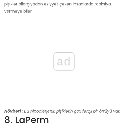
pişiklər allergiyadan əziyyət çəkən insanlarda reaksiya
verməyə bilər.
ad
Növbəti
: Bu hipoalerjenik pişiklərin çox fərqli bir örtüyü var.
8. LaPerm