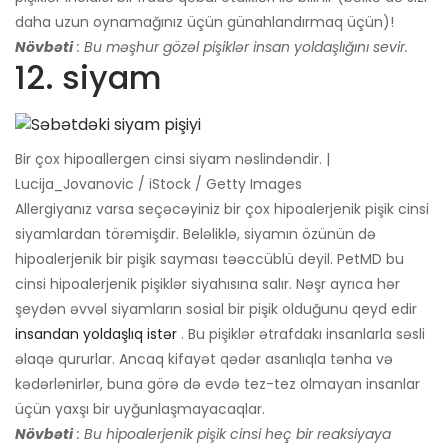
daha uzun oynamağınız üçün günahlandırmaq üçün)!
Növbəti
: Bu məşhur gözəl pişiklər insan yoldaşlığını sevir.
12. siyam
Bir çox hipoallergen cinsi siyam nəslindəndir. |
Lucija_Jovanovic / iStock / Getty Images
Allergiyanız varsa seçəcəyiniz bir çox hipoalerjenik pişik cinsi
siyamlardan törəmişdir. Beləliklə, siyamın özünün də
hipoalerjenik bir pişik sayması təəccüblü deyil. PetMD bu
cinsi hipoalerjenik pişiklər siyahısına salır. Nəşr ayrıca hər
şeydən əvvəl siyamların sosial bir pişik olduğunu qeyd edir
insandan yoldaşlıq istər
. Bu pişiklər ətrafdakı insanlarla səsli
əlaqə qururlar. Ancaq kifayət qədər asanlıqla tənha və
kədərlənirlər, buna görə də evdə tez-tez olmayan insanlar
üçün yaxşı bir uyğunlaşmayacaqlar.
Növbəti
: Bu hipoalerjenik pişik cinsi heç bir reaksiyaya