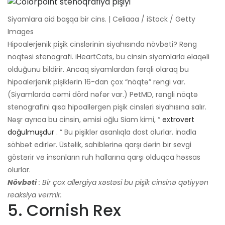
Siyamlara aid başqa bir cins. | Celiaaa / iStock / Getty
Images
Hipoalerjenik pişik cinslərinin siyahısında növbəti? Rəng
nöqtəsi stenografi. iHeartCats, bu cinsin siyamlarla əlaqəli
olduğunu bildirir. Ancaq siyamlardan fərqli olaraq bu
hipoalerjenik pişiklərin 16-dan çox “nöqtə” rəngi var.
(Siyamlarda cəmi dörd nəfər var.) PetMD, rəngli nöqtə
stenografini qısa hipoallergen pişik cinsləri siyahısına salır.
Nəşr ayrıca bu cinsin, əmisi oğlu Siam kimi, “
extrovert
doğulmuşdur
. ” Bu pişiklər asanlıqla dost olurlar. İnadla
söhbət edirlər. Üstəlik, sahiblərinə qarşı dərin bir sevgi
göstərir və insanların ruh hallarına qarşı olduqca həssas
olurlar.
Növbəti
: Bir çox allergiya xəstəsi bu pişik cinsinə qətiyyən
reaksiya vermir.
5. Cornish Rex