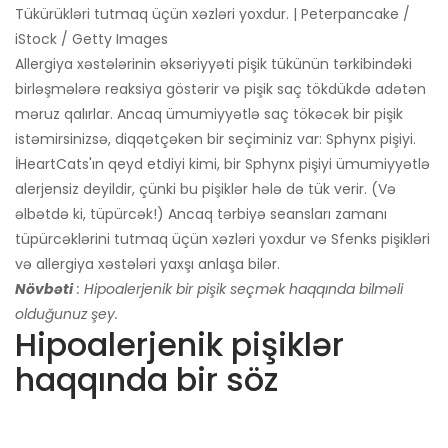
Tükürükləri tutmaq üçün xəzləri yoxdur. | Peterpancake /
iStock / Getty Images
Allergiya xəstələrinin əksəriyyəti pişik tükünün tərkibindəki
birləşmələrə reaksiya göstərir və pişik saç tökdükdə adətən
məruz qalırlar. Ancaq ümumiyyətlə saç tökəcək bir pişik
istəmirsinizsə, diqqətçəkən bir seçiminiz var: Sphynx pişiyi.
İHeartCats'ın qeyd etdiyi kimi, bir Sphynx pişiyi ümumiyyətlə
alerjensiz deyildir, çünki bu pişiklər hələ də tük verir. (Və
əlbətdə ki, tüpürcək!) Ancaq tərbiyə seansları zamanı
tüpürcəklərini tutmaq üçün xəzləri yoxdur və Sfenks pişikləri
və allergiya xəstələri yaxşı anlaşa bilər.
Növbəti
: Hipoalerjenik bir pişik seçmək haqqında bilməli
olduğunuz şey.
Hipoalerjenik pişiklər
haqqında bir söz