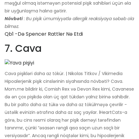
məşğul olmaq istəməyən potensial pişik sahibləri üçün əla
bir uyğunlaşma halına gətirir.
Növbəti
: Bu pişik ümumiyyətlə allergik reaksiyaya səbəb ola
bilməz.
Qb1 -də Spencer Rattler Nə Etdi
7. Cava
Cava pişikləri daha az tökür. | Nikolas Titkov / Vikimedia
Hipoalerjenik pişik cinslərinin siyahısında növbəti? Cava.
Mom.me bildirir ki, Cornish Rex və Devon Rex kimi, Cavanese
də ən çox pişikdə olan üç qat tükdən yalnız birinə sahibdir.
Bu bir palto daha az tükə və daha az tökülməyə çevrilir -
üstəlik evinizin ətrafına daha az saç yayılar. İHeartCats-a
görə, bu cins rəsmi olaraq hər pişik dərnəyi tərəfindən
tanınmır, çünki “əsasən rəngli qısa saçın uzun saçlı bir
versiyasıdır”. Ancaq rəngli nöqtələr kimi, bu hipoalerjenik