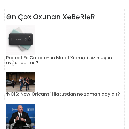
Ən Çox Oxunan XəBəRləR
Project Fi: Google-un Mobil Xidməti sizin üçün
uyğundurmu?
‘NCIS: New Orleans’ Hiatusdan nə zaman qayıdır?