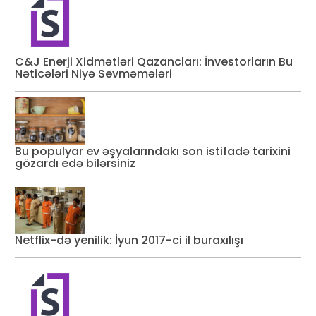
C&J Enerji Xidmətləri Qazancları: İnvestorların Bu
Nəticələri Niyə Sevməmələri
Bu populyar ev əşyalarındakı son istifadə tarixini
gözardı edə bilərsiniz
Netflix-də yenilik: İyun 2017-ci il buraxılışı