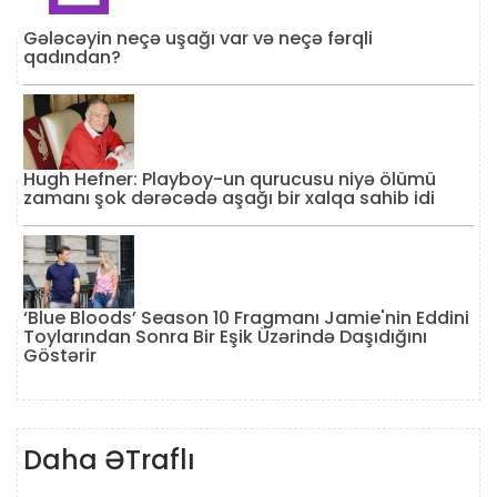
Gələcəyin neçə uşağı var və neçə fərqli
qadından?
Hugh Hefner: Playboy-un qurucusu niyə ölümü
zamanı şok dərəcədə aşağı bir xalqa sahib idi
‘Blue Bloods’ Season 10 Fragmanı Jamie'nin Eddini
Toylarından Sonra Bir Eşik Üzərində Daşıdığını
Göstərir
Daha ƏTraflı