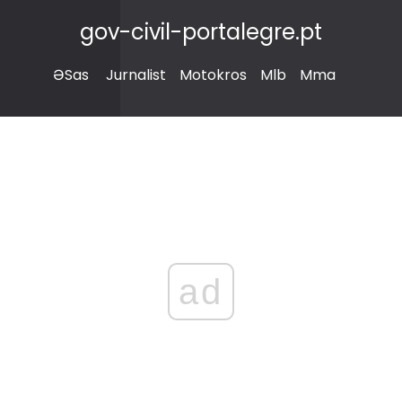
gov-civil-portalegre.pt
ƏSas
Jurnalist
Motokros
Mlb
Mma
ad