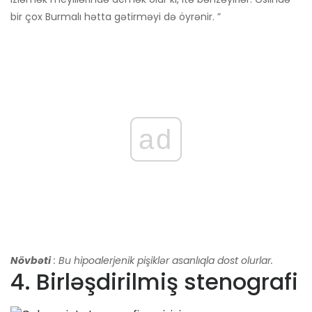
bir çox Burmalı hətta gətirməyi də öyrənir. ”
ad
Növbəti
: Bu hipoalerjenik pişiklər asanlıqla dost olurlar.
4. Birləşdirilmiş stenografi