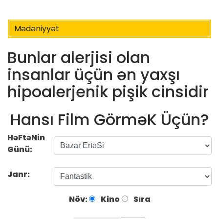
Mədəniyyət
Bunlar alerjisi olan
insanlar üçün ən yaxşı
hipoalerjenik pişik cinsidir
Hansı Film GörməK Üçün?
HəFtəNin
Günü:
Janr:
Növ:
Kino
Sıra