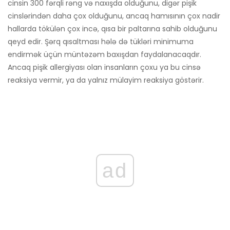
cinsin 300 fərqli rəng və naxışda olduğunu, digər pişik
cinslərindən daha çox olduğunu, ancaq hamısının çox nadir
hallarda tökülən çox incə, qısa bir paltarına sahib olduğunu
qeyd edir. Şərq qısaltması hələ də tükləri minimuma
endirmək üçün müntəzəm baxışdan faydalanacaqdır.
Ancaq pişik allergiyası olan insanların çoxu ya bu cinsə
reaksiya vermir, ya da yalnız mülayim reaksiya göstərir.
ad