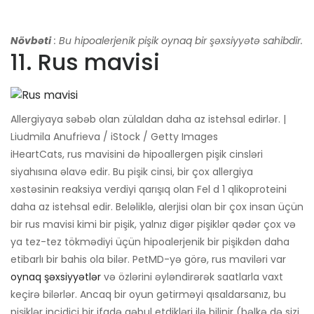
Növbəti
: Bu hipoalerjenik pişik oynaq bir şəxsiyyətə sahibdir.
11. Rus mavisi
Allergiyaya səbəb olan zülaldan daha az istehsal edirlər. |
Liudmila Anufrieva / iStock / Getty Images
iHeartCats, rus mavisini də hipoallergen pişik cinsləri
siyahısına əlavə edir. Bu pişik cinsi, bir çox allergiya
xəstəsinin reaksiya verdiyi qarışıq olan Fel d 1 qlikoproteini
daha az istehsal edir. Beləliklə, alerjisi olan bir çox insan üçün
bir rus mavisi kimi bir pişik, yalnız digər pişiklər qədər çox və
ya tez-tez tökmədiyi üçün hipoalerjenik bir pişikdən daha
etibarlı bir bahis ola bilər. PetMD-yə görə, rus maviləri var
oynaq şəxsiyyətlər
və özlərini əyləndirərək saatlarla vaxt
keçirə bilərlər. Ancaq bir oyun gətirməyi qısaldarsanız, bu
pişiklər incidici bir ifadə qəbul etdikləri ilə bilinir (bəlkə də sizi