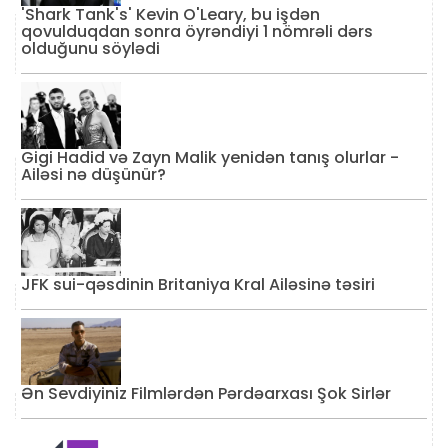
'Shark Tank's' Kevin O'Leary, bu işdən
qovulduqdan sonra öyrəndiyi 1 nömrəli dərs
olduğunu söylədi
Gigi Hadid və Zayn Malik yenidən tanış olurlar -
Ailəsi nə düşünür?
JFK sui-qəsdinin Britaniya Kral Ailəsinə təsiri
Ən Sevdiyiniz Filmlərdən Pərdəarxası Şok Sirlər