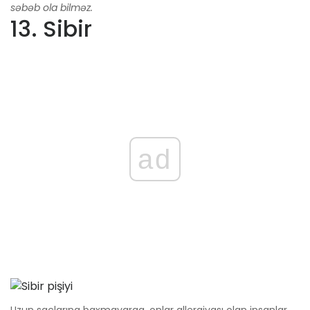
səbəb ola bilməz.
13. Sibir
ad