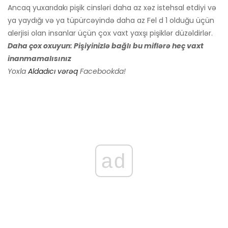
Ancaq yuxarıdakı pişik cinsləri daha az xəz istehsal etdiyi və
ya yaydığı və ya tüpürcəyində daha az Fel d 1 olduğu üçün
alerjisi olan insanlar üçün çox vaxt yaxşı pişiklər düzəldirlər.
Daha çox oxuyun: Pişiyinizlə bağlı bu miflərə heç vaxt
inanmamalısınız
Yoxla
Aldadıcı vərəq
Facebookda!
ad