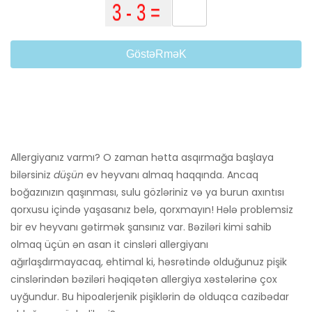
GöstəRməK
Allergiyanız varmı? O zaman hətta asqırmağa başlaya
bilərsiniz
düşün
ev heyvanı almaq haqqında. Ancaq
boğazınızın qaşınması, sulu gözləriniz və ya burun axıntısı
qorxusu içində yaşasanız belə, qorxmayın! Hələ problemsiz
bir ev heyvanı gətirmək şansınız var. Bəziləri kimi sahib
olmaq üçün ən asan it cinsləri allergiyanı
ağırlaşdırmayacaq, ehtimal ki, həsrətində olduğunuz pişik
cinslərindən bəziləri həqiqətən allergiya xəstələrinə çox
uyğundur. Bu hipoalerjenik pişiklərin də olduqca cazibədar