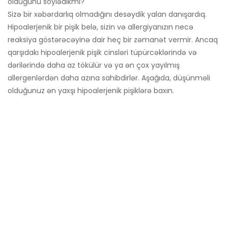
olduğunu söylədikmi?
Sizə bir xəbərdarlıq olmadığını desəydik yalan danışardıq.
Hipoalerjenik bir pişik belə, sizin və allergiyanızın necə
reaksiya göstərəcəyinə dair heç bir zəmanət vermir. Ancaq
qarşıdakı hipoalerjenik pişik cinsləri tüpürcəklərində və
dərilərində daha az tökülür və ya ən çox yayılmış
allergenlərdən daha azına sahibdirlər. Aşağıda, düşünməli
olduğunuz ən yaxşı hipoalerjenik pişiklərə baxın.