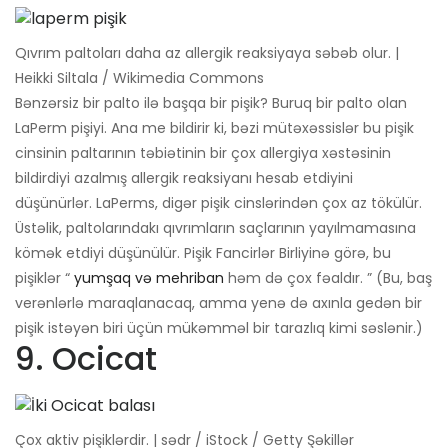
Qıvrım paltoları daha az allergik reaksiyaya səbəb olur. |
Heikki Siltala / Wikimedia Commons
Bənzərsiz bir palto ilə başqa bir pişik? Buruq bir palto olan
LaPerm pişiyi. Ana me bildirir ki, bəzi mütəxəssislər bu pişik
cinsinin paltarının təbiətinin bir çox allergiya xəstəsinin
bildirdiyi azalmış allergik reaksiyanı hesab etdiyini
düşünürlər. LaPerms, digər pişik cinslərindən çox az tökülür.
Üstəlik, paltolarındakı qıvrımların saçlarının yayılmamasına
kömək etdiyi düşünülür. Pişik Fancirlər Birliyinə görə, bu
pişiklər “
yumşaq və mehriban
həm də çox fəaldır. ” (Bu, baş
verənlərlə maraqlanacaq, amma yenə də axınla gedən bir
pişik istəyən biri üçün mükəmməl bir tarazlıq kimi səslənir.)
9. Ocicat
Çox aktiv pişiklərdir. | sədr / iStock / Getty Şəkillər