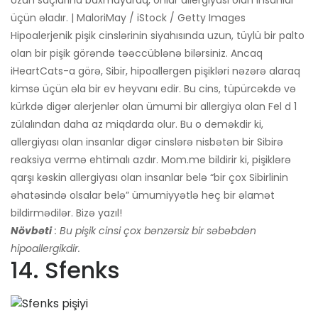
Uzun saçlarına baxmayaraq, onlar allergiyası olan insanlar
üçün əladır. | MaloriMay / iStock / Getty Images
Hipoalerjenik pişik cinslərinin siyahısında uzun, tüylü bir palto
olan bir pişik görəndə təəccüblənə bilərsiniz. Ancaq
iHeartCats-a görə, Sibir, hipoallergen pişikləri nəzərə alaraq
kimsə üçün əla bir ev heyvanı edir. Bu cins, tüpürcəkdə və
kürkdə digər alerjenlər olan ümumi bir allergiya olan Fel d 1
zülalından daha az miqdarda olur. Bu o deməkdir ki,
allergiyası olan insanlar digər cinslərə nisbətən bir Sibirə
reaksiya vermə ehtimalı azdır. Mom.me bildirir ki, pişiklərə
qarşı kəskin allergiyası olan insanlar belə “bir çox Sibirlinin
əhatəsində olsalar belə” ümumiyyətlə heç bir əlamət
bildirmədilər. Bizə yazıl!
Növbəti
: Bu pişik cinsi çox bənzərsiz bir səbəbdən
hipoallergikdir.
14. Sfenks