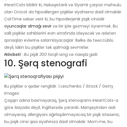
iHeartCats bildirir ki, Həbəşistanlı və Siyamlı çarpaz məhsulu
olan Ocicat da hipoallergen pişiklər siyahısına daxil olmalıdır.
CatTime xəbər verir ki, bu hipoalerjenik pişik cinsidir
oyuncaqlar almağı sevir
və bir iplə gəzməyi öyrənmək. Bu
xallı pişiklər sahiblərini evin ətrafında izləyəcək və adətən
qonaqları evlərinə salamlayacaqlar. Bəlkə də təəccüblü
deyil, lakin bu pişiklər tək qalmağı sevmirlər.
Növbəti
: Bu pişik 300 fərqli rəng və naxışla gəlir.
10. Şərq stenografi
Bu pişiklər o qədər rənglidir. | Leschenko / iStock / Getty
Images
Çaşqın adına baxmayaraq, Şərq stenoqramı iHeartCats-a
görə Asiyada deyil, İngiltərədə yaranıb. Mənşəyindən asılı
olmayaraq, allergiyanı ağırlaşdırmayacaq bir pişik istəsəniz,
bu pişik cinsi qısa siyahınıza daxil olmalıdır. Mom.me, bu