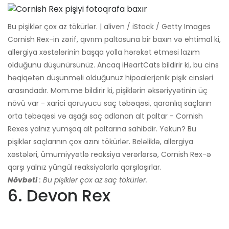
Bu pişiklər çox az tökürlər. | aliven / iStock / Getty Images
Cornish Rex-in zərif, qıvrım paltosuna bir baxın və ehtimal ki,
allergiya xəstələrinin başqa yolla hərəkət etməsi lazım
olduğunu düşünürsünüz. Ancaq iHeartCats bildirir ki, bu cins
həqiqətən düşünməli olduğunuz hipoalerjenik pişik cinsləri
arasındadır. Mom.me bildirir ki, pişiklərin əksəriyyətinin üç
növü var - xarici qoruyucu saç təbəqəsi, qaranlıq saçların
orta təbəqəsi və aşağı saç adlanan alt paltar - Cornish
Rexes yalnız yumşaq alt paltarına sahibdir. Yekun? Bu
pişiklər saçlarının çox azını tökürlər. Beləliklə, allergiya
xəstələri, ümumiyyətlə reaksiya verərlərsə, Cornish Rex-ə
qarşı yalnız yüngül reaksiyalarla qarşılaşırlar.
Növbəti
: Bu pişiklər çox az saç tökürlər.
6. Devon Rex