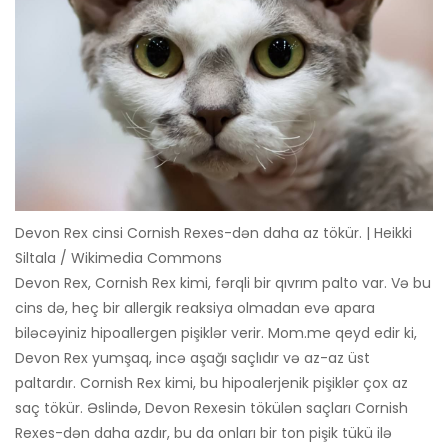
Devon Rex cinsi Cornish Rexes-dən daha az tökür. | Heikki
Siltala / Wikimedia Commons
Devon Rex, Cornish Rex kimi, fərqli bir qıvrım palto var. Və bu
cins də, heç bir allergik reaksiya olmadan evə apara
biləcəyiniz hipoallergen pişiklər verir. Mom.me qeyd edir ki,
Devon Rex yumşaq, incə aşağı saçlıdır və az-az üst
paltardır. Cornish Rex kimi, bu hipoalerjenik pişiklər çox az
saç tökür. Əslində, Devon Rexesin tökülən saçları Cornish
Rexes-dən daha azdır, bu da onları bir ton pişik tükü ilə