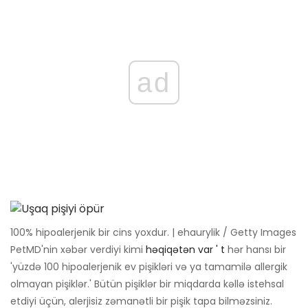
ad
100% hipoalerjenik bir cins yoxdur. | ehaurylik / Getty Images
PetMD'nin xəbər verdiyi kimi
həqiqətən var '
t
hər hansı bir
'yüzdə 100 hipoalerjenik ev pişikləri və ya tamamilə allergik
olmayan pişiklər.' Bütün pişiklər bir miqdarda kəllə istehsal
etdiyi üçün, alerjisiz zəmanətli bir pişik tapa bilməzsiniz.