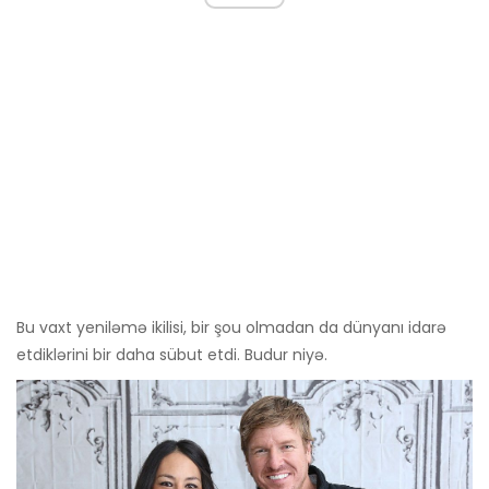
Bu vaxt yeniləmə ikilisi, bir şou olmadan da dünyanı idarə
etdiklərini bir daha sübut etdi. Budur niyə.