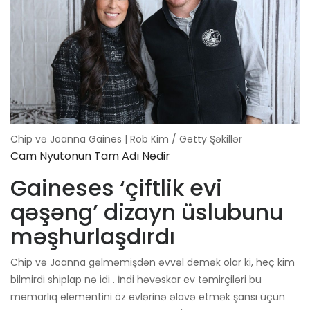
Chip və Joanna Gaines | Rob Kim / Getty Şəkillər
Cam Nyutonun Tam Adı Nədir
Gaineses ‘çiftlik evi
qəşəng’ dizayn üslubunu
məşhurlaşdırdı
Chip və Joanna gəlməmişdən əvvəl demək olar ki, heç kim
bilmirdi shiplap nə idi . İndi həvəskar ev təmirçiləri bu
memarlıq elementini öz evlərinə əlavə etmək şansı üçün