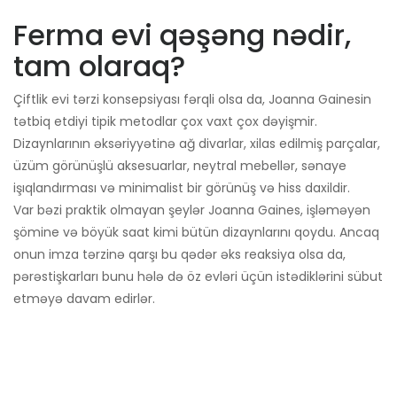
Ferma evi qəşəng nədir,
tam olaraq?
Çiftlik evi tərzi konsepsiyası fərqli olsa da, Joanna Gainesin
tətbiq etdiyi tipik metodlar çox vaxt çox dəyişmir.
Dizaynlarının əksəriyyətinə ağ divarlar, xilas edilmiş parçalar,
üzüm görünüşlü aksesuarlar, neytral mebellər, sənaye
işıqlandırması və minimalist bir görünüş və hiss daxildir.
Var bəzi praktik olmayan şeylər Joanna Gaines, işləməyən
şömine və böyük saat kimi bütün dizaynlarını qoydu. Ancaq
onun imza tərzinə qarşı bu qədər əks reaksiya olsa da,
pərəstişkarları bunu hələ də öz evləri üçün istədiklərini sübut
etməyə davam edirlər.