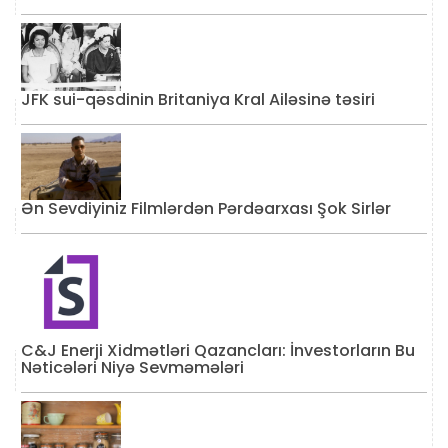
JFK sui-qəsdinin Britaniya Kral Ailəsinə təsiri
Ən Sevdiyiniz Filmlərdən Pərdəarxası Şok Sirlər
C&J Enerji Xidmətləri Qazancları: İnvestorların Bu
Nəticələri Niyə Sevməmələri