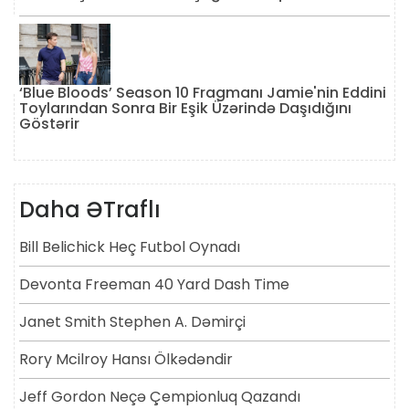
‘Blue Bloods’ Season 10 Fragmanı Jamie'nin Eddini
Toylarından Sonra Bir Eşik Üzərində Daşıdığını
Göstərir
Daha ƏTraflı
Bill Belichick Heç Futbol Oynadı
Devonta Freeman 40 Yard Dash Time
Janet Smith Stephen A. Dəmirçi
Rory Mcilroy Hansı Ölkədəndir
Jeff Gordon Neçə Çempionluq Qazandı