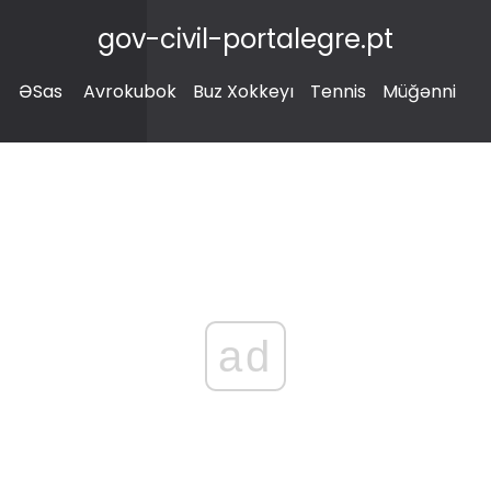
gov-civil-portalegre.pt
ƏSas
Avrokubok
Buz Xokkeyı
Tennis
Müğənni
ad