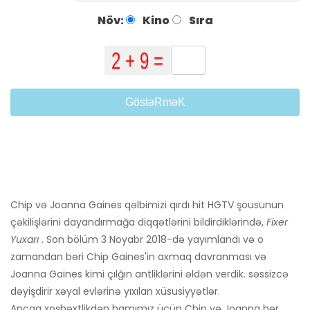
Növ:
Kino
Sıra
GöstəRməK
Chip və Joanna Gaines qəlbimizi qırdı hit HGTV şousunun
çəkilişlərini dayandırmağa diqqətlərini bildirdiklərində,
Fixer
Yuxarı
. Son bölüm 3 Noyabr 2018-də yayımlandı və o
zamandan bəri Chip Gaines'in axmaq davranması və
Joanna Gaines kimi çılğın antliklərini əldən verdik. səssizcə
dəyişdirir xəyal evlərinə yıxılan xüsusiyyətlər.
Ancaq xoşbəxtlikdən hamımız üçün Chip və Joanna hər