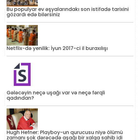
Bu populyar ev əşyalarındakı son istifadə tarixini
gözardı edə bilərsiniz
Netflix-də yenilik: İyun 2017-ci il buraxılışı
Gələcəyin neçə uşağı var və neçə fərqli
qadından?
Hugh Hefner: Playboy-un qurucusu niyə ölümü
zamanı şok dərəcədə aşağı bir xalqa sahib idi