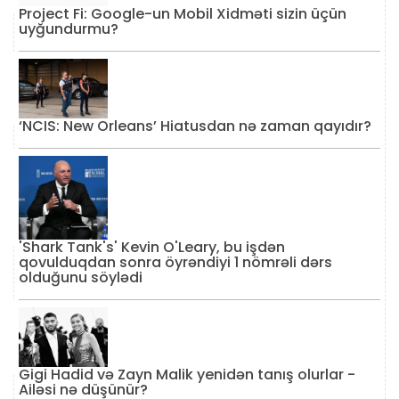
Project Fi: Google-un Mobil Xidməti sizin üçün
uyğundurmu?
‘NCIS: New Orleans’ Hiatusdan nə zaman qayıdır?
'Shark Tank's' Kevin O'Leary, bu işdən
qovulduqdan sonra öyrəndiyi 1 nömrəli dərs
olduğunu söylədi
Gigi Hadid və Zayn Malik yenidən tanış olurlar -
Ailəsi nə düşünür?