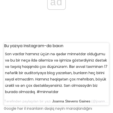
ad
Bu yazıya Instagram-da baxın
Son vaxtlar hamınız üçün nə qədər minnətdar olduğumu
və bu bir neçə ildə ailəmizə və işimizə göstərdiyiniz dəstək
və təşviq haqqında çox düşünürəm. İllər əvvəl təxminən 17
nəfərlik bir auditoriyaya blog yazarkən, bunların heç birini
xəyal etməzdim. Hamınız həqiqətən çox mehriban, böyük
ürəkli və ən çox dəstəkləyənsiniz. Sən olmasaydın biz
burada olmazdıq. #minnətdar
Tərəfindən paylaşılan bir yazı
Joanna Stevens Gaines
(@joannagaines) 30 noyabr 2019-cu il tarixində, saat 11: 48-də
Google hər il insanların dəqiq nəyin maraqlandığını