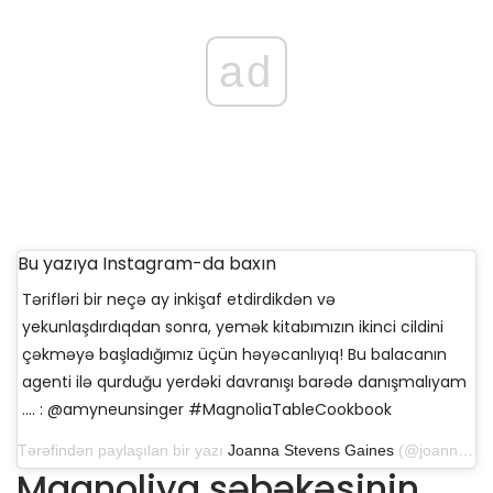
ad
Bu yazıya Instagram-da baxın
Tərifləri bir neçə ay inkişaf etdirdikdən və
yekunlaşdırdıqdan sonra, yemək kitabımızın ikinci cildini
çəkməyə başladığımız üçün həyəcanlıyıq! Bu balacanın
agenti ilə qurduğu yerdəki davranışı barədə danışmalıyam
.... : @amyneunsinger #MagnoliaTableCookbook
Tərəfindən paylaşılan bir yazı
Joanna Stevens Gaines
(@joannagaines) 10 iyun 2019-cu il, saat 18: 39-da PDT
Maqnoliya şəbəkəsinin