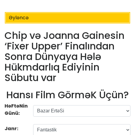
Əyləncə
Chip və Joanna Gainesin
‘Fixer Upper’ Finalından
Sonra Dünyaya Hələ
Hükmdarlıq Ediyinin
Sübutu var
Hansı Film GörməK Üçün?
HəFtəNin
Günü:
Janr: