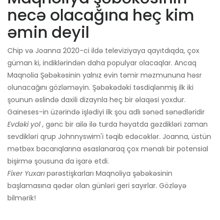
necə olacağına heç kim
əmin deyil
Chip və Joanna 2020-ci ildə televiziyaya qayıtdıqda, çox
güman ki, indiklərindən daha populyar olacaqlar. Ancaq
Maqnolia Şəbəkəsinin yalnız evin təmir məzmununa həsr
olunacağını gözləməyin. Şəbəkədəki təsdiqlənmiş ilk iki
şounun əslində daxili dizaynla heç bir əlaqəsi yoxdur.
Gaineses-in üzərində işlədiyi ilk şou adlı sənəd sənədləridir
Evdəki yol
, gənc bir ailə ilə turda həyatda gəzdikləri zaman
sevdikləri qrup Johnnyswim'i təqib edəcəklər. Joanna, üstün
mətbəx bacarıqlarına əsaslanaraq çox mənalı bir potensial
bişirmə şousuna da işarə etdi.
Fixer Yuxarı
pərəstişkarları Maqnoliya şəbəkəsinin
başlamasına qədər olan günləri geri sayırlar. Gözləyə
bilmərik!