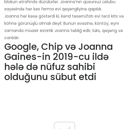
blokun ətrafında düzülürlər. Joanna'nın qüsursuz üslubu
sayəsində hər kəs ferma evi qəşəngliyinə qapıldı.
Joanna hər kəsə göstərdi ki, kənd təsərrüfatı evi tərzi kits və
köhnə görünüşlü olmalı deyil. Bunun əvəzinə, köntöy, eyni
zamanda müasir estetik Joanna təbliğ edir, lüks, qəşəng və
canlıdır.
Google, Chip və Joanna
Gaines-in 2019-cu ildə
hələ də nüfuz sahibi
olduğunu sübut etdi