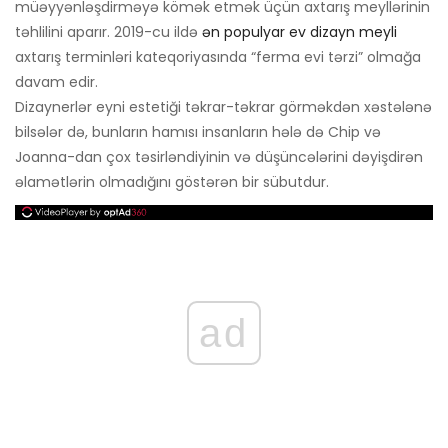
müəyyənləşdirməyə kömək etmək üçün axtarış meyllərinin
təhlilini aparır. 2019-cu ildə
ən populyar ev dizayn meyli
axtarış terminləri kateqoriyasında “ferma evi tərzi” olmağa
davam edir.
Dizaynerlər eyni estetiği təkrar-təkrar görməkdən xəstələnə
bilsələr də, bunların hamısı insanların hələ də Chip və
Joanna-dan çox təsirləndiyinin və düşüncələrini dəyişdirən
əlamətlərin olmadığını göstərən bir sübutdur.
ad