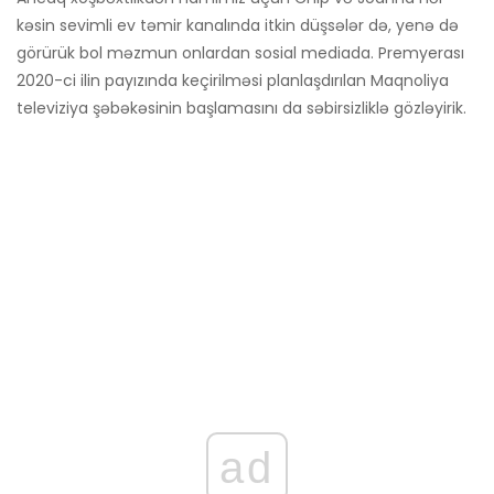
kəsin sevimli ev təmir kanalında itkin düşsələr də, yenə də
görürük bol məzmun onlardan sosial mediada. Premyerası
2020-ci ilin payızında keçirilməsi planlaşdırılan Maqnoliya
televiziya şəbəkəsinin başlamasını da səbirsizliklə gözləyirik.
ad