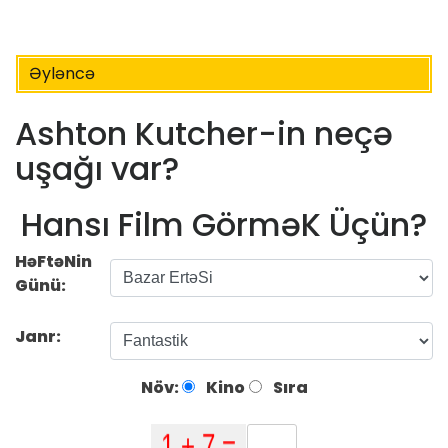
Əyləncə
Ashton Kutcher-in neçə
uşağı var?
Hansı Film GörməK Üçün?
HəFtəNin
Günü:
Janr:
Növ:
Kino
Sıra