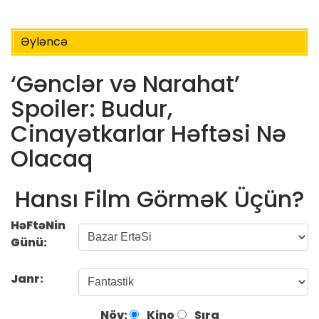
Əyləncə
‘Gənclər və Narahat’
Spoiler: Budur,
Cinayətkarlar Həftəsi Nə
Olacaq
Hansı Film GörməK Üçün?
HəFtəNin
Günü:
Janr:
Növ:
Kino
Sıra