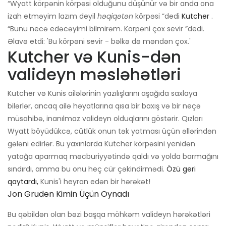
“Wyatt körpənin körpəsi olduğunu düşünür və bir anda ona
izah etməyim lazım deyil
həqiqətən
körpəsi ”dedi
Kutcher
.
“Bunu necə edəcəyimi bilmirəm. Körpəni çox sevir ”dedi.
Əlavə etdi: 'Bu körpəni sevir - bəlkə də məndən çox.'
Kutcher və Kunis-dən
valideyn məsləhətləri
Kutcher və Kunis ailələrinin yazılışlarını aşağıda saxlaya
bilərlər, ancaq ailə həyatlarına qısa bir baxış və bir neçə
müsahibə, inanılmaz valideyn olduqlarını göstərir. Qızları
Wyatt böyüdükcə, cütlük onun tək yatması üçün əllərindən
gələni edirlər. Bu yaxınlarda Kutcher körpəsini yenidən
yatağa aparmaq məcburiyyətində qaldı və yolda barmağını
sındırdı, amma bu onu heç cür çəkindirmədi.
Özü geri
qaytardı,
Kunis'i heyran edən bir hərəkət!
Jon Gruden Kimin Üçün Oynadı
Bu qəbildən olan bəzi başqa möhkəm valideyn hərəkətləri