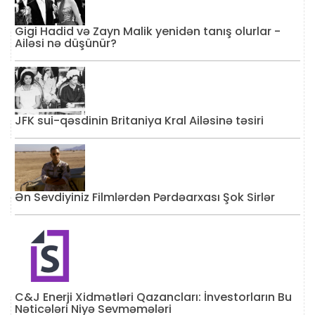
Gigi Hadid və Zayn Malik yenidən tanış olurlar -
Ailəsi nə düşünür?
JFK sui-qəsdinin Britaniya Kral Ailəsinə təsiri
Ən Sevdiyiniz Filmlərdən Pərdəarxası Şok Sirlər
C&J Enerji Xidmətləri Qazancları: İnvestorların Bu
Nəticələri Niyə Sevməmələri