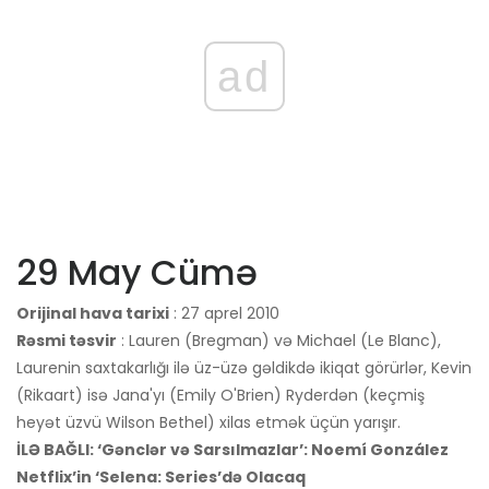
ad
29 May Cümə
Orijinal hava tarixi
: 27 aprel 2010
Rəsmi təsvir
: Lauren (Bregman) və Michael (Le Blanc),
Laurenin saxtakarlığı ilə üz-üzə gəldikdə ikiqat görürlər, Kevin
(Rikaart) isə Jana'yı (Emily O'Brien) Ryderdən (keçmiş
heyət üzvü Wilson Bethel) xilas etmək üçün yarışır.
İLƏ BAĞLI: ‘Gənclər və Sarsılmazlar’: Noemí González
Netflix’in ‘Selena: Series’də Olacaq