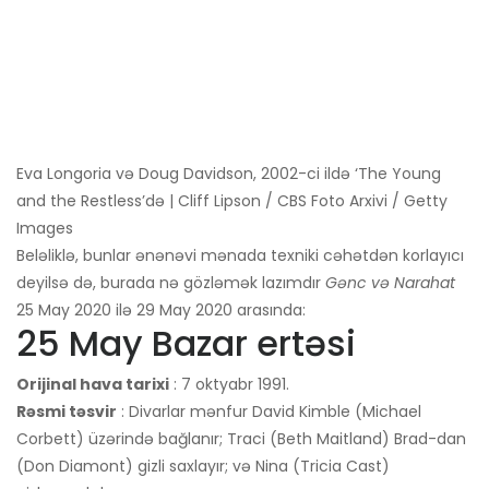
Eva Longoria və Doug Davidson, 2002-ci ildə ‘The Young
and the Restless’də | Cliff Lipson / CBS Foto Arxivi / Getty
Images
Beləliklə, bunlar ənənəvi mənada texniki cəhətdən korlayıcı
deyilsə də, burada nə gözləmək lazımdır
Gənc və Narahat
25 May 2020 ilə 29 May 2020 arasında:
25 May Bazar ertəsi
Orijinal hava tarixi
: 7 oktyabr 1991.
Rəsmi təsvir
: Divarlar mənfur David Kimble (Michael
Corbett) üzərində bağlanır; Traci (Beth Maitland) Brad-dan
(Don Diamont) gizli saxlayır; və Nina (Tricia Cast)