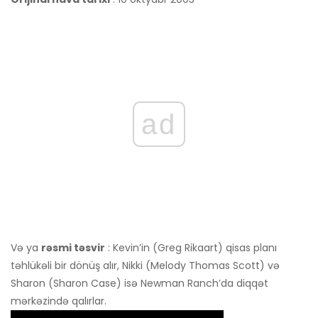
ad
Və ya
rəsmi təsvir
: Kevin’in (Greg Rikaart) qisas planı
təhlükəli bir dönüş alır, Nikki (Melody Thomas Scott) və
Sharon (Sharon Case) isə Newman Ranch’da diqqət
mərkəzində qalırlar.