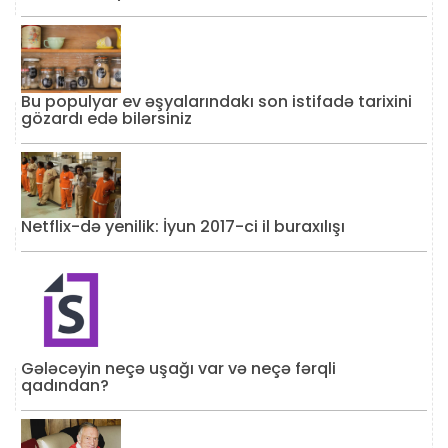
Bu populyar ev əşyalarındakı son istifadə tarixini
gözardı edə bilərsiniz
Netflix-də yenilik: İyun 2017-ci il buraxılışı
Gələcəyin neçə uşağı var və neçə fərqli
qadından?