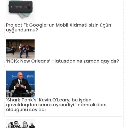
Project Fi: Google-un Mobil Xidməti sizin üçün
uyğundurmu?
‘NCIS: New Orleans’ Hiatusdan nə zaman qayıdır?
'Shark Tank's' Kevin O'Leary, bu işdən
qovulduqdan sonra öyrəndiyi 1 nömrəli dərs
olduğunu söylədi