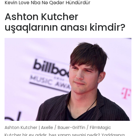
Kevin Love Nba Nə Qədər Hündürdür
Ashton Kutcher
uşaqlarının anası kimdir?
Ashton Kutcher | Axelle / Bauer-Griffin / FilmMagic
Kutcher bir ev adıdır, bəs xanım sevgisi nədir? Yaddaşınızı