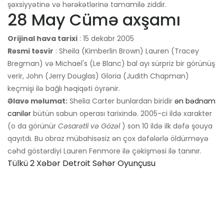
şəxsiyyətinə və hərəkətlərinə tamamilə ziddir.
28 May Cümə axşamı
Orijinal hava tarixi
: 15 dekabr 2005
Rəsmi təsvir
: Sheila (Kimberlin Brown) Lauren (Tracey
Bregman) və Michael's (Le Blanc) bal ayı sürpriz bir görünüş
verir, John (Jerry Douglas) Gloria (Judith Chapman)
keçmişi ilə bağlı həqiqəti öyrənir.
Əlavə məlumat:
Shelia Carter bunlardan biridir
ən bədnam
canilər
bütün sabun operası tarixində. 2005-ci ildə xarakter
(o da görünür
Cəsarətli və Gözəl
) son 10 ildə ilk dəfə şouya
qayıtdı. Bu obraz mübahisəsiz ən çox dəfələrlə öldürməyə
cəhd göstərdiyi Lauren Fenmore ilə çəkişməsi ilə tanınır.
Tülkü 2 Xəbər Detroit Səhər Oyunçusu