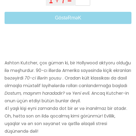
GöstəRməK
Ashton Kutcher, çox güman ki, bir Hollywood aktyoru olduğu
ilə məşhurdur. 90-cı illərdə Amerika sayəsində kiçik ekranları
bəzəyirdi
70-ci illərin şousu
. Oradan kült klassikası da daxil
olmaqla müxtəlif layihələrdə rolları canlandırmağa başladı
Dostum, maşınım haradadır?
və
Yeni evli.
Ancaq Kutcher-in
onun üçün etdiyi bütün bunlar deyil.
41 yaşlı kişi eyni zamanda dot bir ər və inanılmaz bir atadır.
Oh, hətta son on ildə qocalmış kimi görünmür! Evlilik,
uşaqlar və ən son xəyanət və qətllə əlaqəli stresi
düşünəndə dəli!