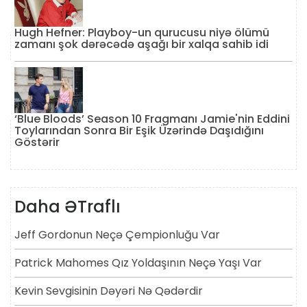
Hugh Hefner: Playboy-un qurucusu niyə ölümü
zamanı şok dərəcədə aşağı bir xalqa sahib idi
‘Blue Bloods’ Season 10 Fragmanı Jamie'nin Eddini
Toylarından Sonra Bir Eşik Üzərində Daşıdığını
Göstərir
Daha ƏTraflı
Jeff Gordonun Neçə Çempionluğu Var
Patrick Mahomes Qız Yoldaşının Neçə Yaşı Var
Kevin Sevgisinin Dəyəri Nə Qədərdir