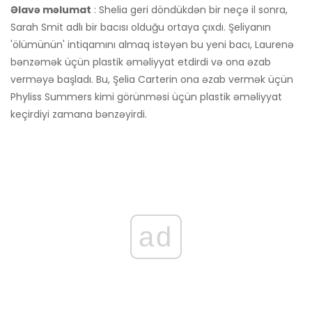
Əlavə məlumat
: Shelia geri döndükdən bir neçə il sonra,
Sarah Smit adlı bir bacısı olduğu ortaya çıxdı. Şeliyanın
'ölümünün' intiqamını almaq istəyən bu yeni bacı, Laurenə
bənzəmək üçün plastik əməliyyat etdirdi və ona əzab
verməyə başladı. Bu, Şelia Carterin ona əzab vermək üçün
Phyliss Summers kimi görünməsi üçün plastik əməliyyat
keçirdiyi zamana bənzəyirdi.
ad