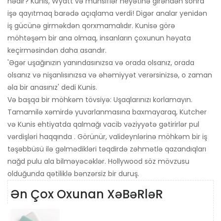
nədir? Kunis, Wyatt və münsiflər heyətinə girəndən sonra
işə qayıtmaq barədə açıqlama verdi! Digər analar yenidən
iş gücünə girməkdən qorxmamalıdır. Kunisə görə
möhtəşəm bir ana olmaq, insanların çoxunun həyata
keçirməsindən daha asandır.
'Əgər uşağınızın yanındasınızsa və orada olsanız, orada
olsanız və nişanlısınızsa və əhəmiyyət verərsinizsə, o zaman
əla bir anasınız' dedi Kunis.
Və başqa bir möhkəm tövsiyə: Uşaqlarınızı korlamayın.
Tamamilə xəmirdə yuvarlanmasına baxmayaraq, Kutcher
və Kunis ehtiyatda qalmağı vacib vəziyyətə gətirirlər pul
vərdişləri haqqında . Görünür, valideynlərinə möhkəm bir iş
təşəbbüsü ilə gəlmədikləri təqdirdə zəhmətlə qazandıqları
nağd pulu ala bilməyəcəklər. Hollywood söz mövzusu
olduğunda qətiliklə bənzərsiz bir duruş.
Ən Çox Oxunan XəBəRləR