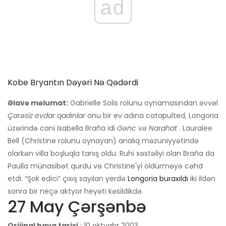
ad
Kobe ​​bryantın Dəyəri Nə Qədərdi
Əlavə məlumat:
Gabrielle Solis rolunu oynamasından əvvəl
Çarəsiz evdar qadınlar
onu bir ev adına catapulted, Longoria
üzərində cani Isabella Braña idi
Gənc və Narahat
. Lauralee
Bell (Christine rolunu oynayan) analıq məzuniyyətində
olarkən villa boşluqla tanış oldu. Ruhi xəstəliyi olan Braña da
Paulla münasibət qurdu və Christine'yi öldürməyə cəhd
etdi. “Şok edici” çıxış sayılan yerdə
Longoria buraxıldı
iki ildən
sonra bir neçə aktyor heyəti kəsildikdə.
27 May Çərşənbə
Orijinal hava tarixi
: 10 oktyabr 2003