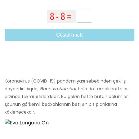
GöstəRməK
Koronavirus (COVID-19) pandemiyası səbəbindən çəkiliş
dayandırıldıqda,
Gənc və Narahat
hələ də temalı həftələr
ərzində təkrar efirlərdədir. Bu gələn həftə bütün bölümlər
şounun görkəmli bədxahlarının bəzi ən pis planlarına
köklənəcəkdir.