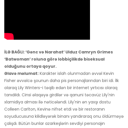
İLƏ BAĞLI: ‘Gənc və Narahat’ Ulduz Camryn Grimes
‘Batwoman’ roluna görə lobbiçilikdə biseksual
olduğunu ortaya qoyur.
Əlavə məlumat:
Karakter islah olunmadan əvvəl Kevin
Fisher əvvəlcə şounun daha pis personajlarından biri idi. İlk
olaraq Lily Winters-i təqib edən bir internet yırtıcısı olaraq
tanıdıldı. Cinsi əlaqəyə girdilər və qanuni təcavüz Lily'nin
xlamidiya alması ilə nəticələndi. Lily'nin ən yaxşı dostu
Colleen Carlton, Kevinə nifrət etdi və bir restoranın
soyuducusuna kilidləyərək binanı yandıraraq onu öldürməyə
çalışdı. Bütün bunlar azarkeşlərin sevdiyi personajın