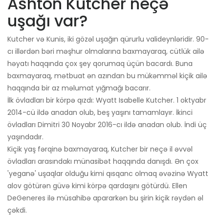
Ashton Kutcher neçə
uşağı var?
Kutcher və Kunis, iki gözəl uşağın qürurlu valideynləridir. 90-
cı illərdən bəri məşhur olmalarına baxmayaraq, cütlük ailə
həyatı haqqında çox şey qorumaq üçün bacardı. Buna
baxmayaraq, mətbuat ən azından bu mükəmməl kiçik ailə
haqqında bir az məlumat yığmağı bacarır.
İlk övladları bir körpə qızdı: Wyatt Isabelle Kutcher. 1 oktyabr
2014-cü ildə anadan olub, beş yaşını tamamlayır. İkinci
övladları Dimitri 30 Noyabr 2016-cı ildə anadan olub. İndi üç
yaşındadır.
Kiçik yaş fərqinə baxmayaraq, Kutcher bir neçə il əvvəl
övladları arasındakı münasibət haqqında danışdı. Ən çox
'yeganə' uşaqlar olduğu kimi qısqanc olmaq əvəzinə Wyatt
alov götürən güvə kimi körpə qardaşını götürdü. Ellen
DeGeneres ilə müsahibə apararkən bu şirin kiçik rəydən əl
çəkdi.