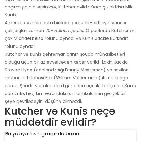
qaçırmış ola bilərsinizsə, Kutcher evlidir
Qara qu
aktrisa Mila
Kunis.
Amerika əvvəlcə cütü birlikdə gördü bir-birləriylə yanaşı
çalışdıqları zaman
70-ci illərin şousu.
O günlərdə Kutcher ən
çox Michael Kelso rolunu oynadı və Kunis Jackie Burkhart
rolunu oynadı.
Kutcher və Kunis qəhrəmanlarının şouda münasibətləri
olduğu üçün bir az əvvəlcədən xəbər verildi. Lakin Jackie,
Steven Hyde (canlandırdığı Danny Masterson) və sevilən
mübadilə tələbəsi Fez (Wilmer Valderrama) ilə də tango
qurdu. Şouda yer alan dörd gəncdən üçü ilə tanış olan Kunis
obrazı ilə, heç kim ekrandakı romantikalarının gerçək bir
şeyə çevriləcəyini düşünə bilməzdi.
Kutcher və Kunis neçə
müddətdir evlidir?
Bu yazıya Instagram-da baxın