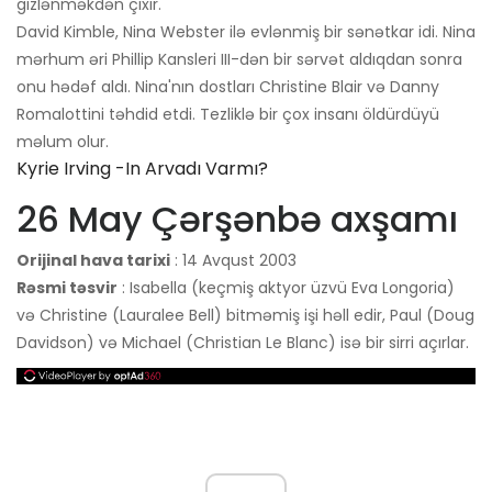
gizlənməkdən çıxır.
David Kimble, Nina Webster ilə evlənmiş bir sənətkar idi. Nina
mərhum əri Phillip Kansleri III-dən bir sərvət aldıqdan sonra
onu hədəf aldı. Nina'nın dostları Christine Blair və Danny
Romalottini təhdid etdi. Tezliklə bir çox insanı öldürdüyü
məlum olur.
Kyrie Irving -in Arvadı Varmı?
26 May Çərşənbə axşamı
Orijinal hava tarixi
: 14 Avqust 2003
Rəsmi təsvir
: Isabella (keçmiş aktyor üzvü Eva Longoria)
və Christine (Lauralee Bell) bitməmiş işi həll edir, Paul (Doug
Davidson) və Michael (Christian Le Blanc) isə bir sirri açırlar.