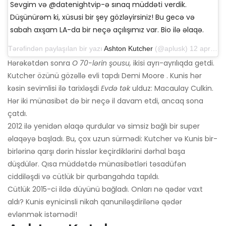
Sevgim və @datenightvip-ə sınaq müddəti verdik.
Düşünürəm ki, xüsusi bir şey gözləyirsiniz! Bu gecə və
sabah axşam LA-da bir neçə açılışımız var. Bio ilə əlaqə.
Tərəfindən paylaşılan bir yazı
Ashton Kutcher
(@aplusk) 12 aprel 2019-cu il, saat 14: 50-də PDT
Hərəkətdən sonra
O 70-lərin şousu,
ikisi ayrı-ayrılıqda getdi.
Kutcher özünü gözəllə evli tapdı Demi Moore . Kunis hər
kəsin sevimlisi ilə tarixləşdi
Evdə tək
ulduz: Macaulay Culkin.
Hər iki münasibət də bir neçə il davam etdi, ancaq sona
çatdı.
2012 ilə yenidən əlaqə qurdular və simsiz bağlı bir super
əlaqəyə başladı. Bu, çox uzun sürmədi: Kutcher və Kunis bir-
birlərinə qarşı dərin hisslər keçirdiklərini dərhal başa
düşdülər. Qısa müddətdə münasibətləri təsadüfən
ciddiləşdi və cütlük bir qurbangahda tapıldı.
Cütlük 2015-ci ildə düyünü bağladı. Onları nə qədər vaxt
aldı? Kunis eynicinsli nikah qanuniləşdirilənə qədər
evlənmək istəmədi!