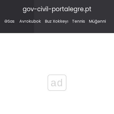
gov-civil-portalegre.pt
ƏSas
Avrokubok
Buz Xokkeyı
Tennis
Müğənni
ad