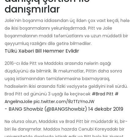
danışmırlar
Jolie'nin boşanma iddiasından üç ildən çox vaxt keçdi, hələ
də ikisi boşanmalarını yekunlaşdırmadı. Pitt və Jolie
boşanmalarının maddi təfərrüatlarını və uzun müddətli bir
qəyyumluq razılığını dilə gətirə bilmədilər.
Tülkü Xəbəri Bill Hemmer Evlidir
2016-cı ildə Pitt və Maddoks arasında nələrin aşağı
düşdüyünü də bilmirik. İlk məlumatlar, Pittin daha sonra
uşaq istismarından təmizlənməsinə baxmayaraq,
hadisələrin ikisi arasında fiziki vəziyyətə gəldiyini irəli sürdü.
Brad Pitt ad gününü 3 uşağı ilə keçirəcək
#Brad Pitt
#
AngelinaJolie
pic.twitter.com/8zTfzYnoJW
- BANG Showbiz (@BANGShowbiz)
14 dekabr 2019
Nə olursa olsun, Maddoks və Brad Pitt bir müddətdir ki, bir-
biri ilə danışmırlar. Maddox hazırda Cənubi Koreyadakı bir
universitetdə dərslərdə iştirak edir və Pitt hələ bir ziyarət