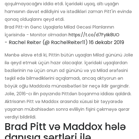
qoşulmayacağını iddia etdi. İçəridəki uşaq, altı uşağın
hamısının dəvət edildiyini və istədikləri zaman Pitt'in evində
qonaq olduqlarını qeyd etdi.
Brad Pitt-in Gənc Uşaqlarla Milad Gecəsi Planlarının
İçərisində - Monitor olmadan
https://t.co/d7FyIik8UO
- Rachel Reiter (@ RachelReiter11)
16 dekabr 2019
Mənbə əlavə etdi ki, Pittin bütün uşaqları Milad gününü Jolie
ilə qeyd etmək üçün hazır olacaqlar. İçəridəki uşaqlardan
bəzilərinin nə üçün onun ad gününü və ya Milad ərəfəsini
təşkil edə bilmədiklərini açıqlamadı, ancaq aktyorun ən
böyük oğlu Maddoxla münasibətləri bir neçə ildir gərgindir.
Jolie, 2016-cı ilin payızında Pittdən boşanma iddiası qaldırdı.
Aktrisanın Pitt və Maddox arasında xüsusi bir təyyarədə
yaşanan mübahisədən sonra evliliyin fişini çəkməyə qərar
verdiyi bildirildi.
Brad Pitt və Maddox hələ
danışıq şərtləri ilə