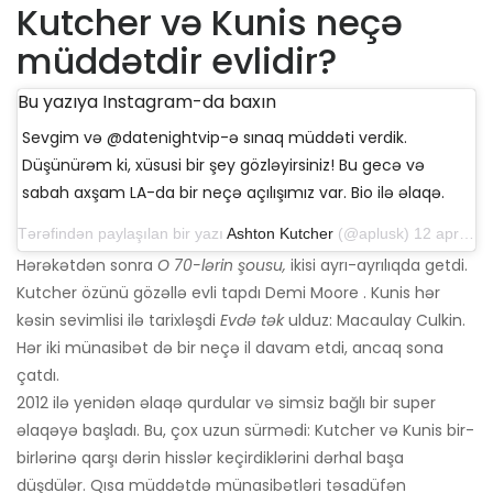
Kutcher və Kunis neçə
müddətdir evlidir?
Bu yazıya Instagram-da baxın
Sevgim və @datenightvip-ə sınaq müddəti verdik.
Düşünürəm ki, xüsusi bir şey gözləyirsiniz! Bu gecə və
sabah axşam LA-da bir neçə açılışımız var. Bio ilə əlaqə.
Tərəfindən paylaşılan bir yazı
Ashton Kutcher
(@aplusk) 12 aprel 2019-cu il, saat 14: 50-də PDT
Hərəkətdən sonra
O 70-lərin şousu,
ikisi ayrı-ayrılıqda getdi.
Kutcher özünü gözəllə evli tapdı Demi Moore . Kunis hər
kəsin sevimlisi ilə tarixləşdi
Evdə tək
ulduz: Macaulay Culkin.
Hər iki münasibət də bir neçə il davam etdi, ancaq sona
çatdı.
2012 ilə yenidən əlaqə qurdular və simsiz bağlı bir super
əlaqəyə başladı. Bu, çox uzun sürmədi: Kutcher və Kunis bir-
birlərinə qarşı dərin hisslər keçirdiklərini dərhal başa
düşdülər. Qısa müddətdə münasibətləri təsadüfən