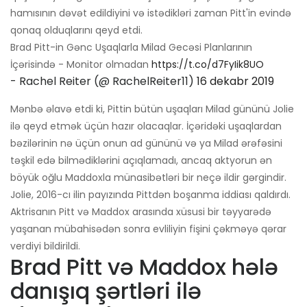
hamısının dəvət edildiyini və istədikləri zaman Pitt'in evində
qonaq olduqlarını qeyd etdi.
Brad Pitt-in Gənc Uşaqlarla Milad Gecəsi Planlarının
İçərisində - Monitor olmadan
https://t.co/d7FyIik8UO
- Rachel Reiter (@ RachelReiter11)
16 dekabr 2019
Mənbə əlavə etdi ki, Pittin bütün uşaqları Milad gününü Jolie
ilə qeyd etmək üçün hazır olacaqlar. İçəridəki uşaqlardan
bəzilərinin nə üçün onun ad gününü və ya Milad ərəfəsini
təşkil edə bilmədiklərini açıqlamadı, ancaq aktyorun ən
böyük oğlu Maddoxla münasibətləri bir neçə ildir gərgindir.
Jolie, 2016-cı ilin payızında Pittdən boşanma iddiası qaldırdı.
Aktrisanın Pitt və Maddox arasında xüsusi bir təyyarədə
yaşanan mübahisədən sonra evliliyin fişini çəkməyə qərar
verdiyi bildirildi.
Brad Pitt və Maddox hələ
danışıq şərtləri ilə