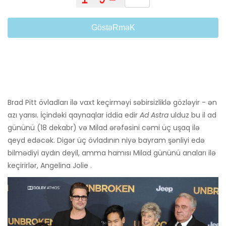
GöstəRməK
Brad Pitt övladları ilə vaxt keçirməyi səbirsizliklə gözləyir - ən
azı yarısı. İçindəki qaynaqlar iddia edir
Ad Astra
ulduz bu il ad
gününü (18 dekabr) və Milad ərəfəsini cəmi üç uşaq ilə
qeyd edəcək. Digər üç övladının niyə bayram şənliyi edə
bilmədiyi aydın deyil, amma hamısı Milad gününü anaları ilə
keçirirlər, Angelina Jolie .