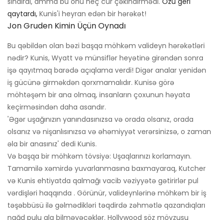
sındırdı, amma bu onu heç cür çəkindirmədi.
Özü geri
qaytardı,
Kunis'i heyran edən bir hərəkət!
Jon Gruden Kimin Üçün Oynadı
Bu qəbildən olan bəzi başqa möhkəm valideyn hərəkətləri
nədir? Kunis, Wyatt və münsiflər heyətinə girəndən sonra
işə qayıtmaq barədə açıqlama verdi! Digər analar yenidən
iş gücünə girməkdən qorxmamalıdır. Kunisə görə
möhtəşəm bir ana olmaq, insanların çoxunun həyata
keçirməsindən daha asandır.
'Əgər uşağınızın yanındasınızsa və orada olsanız, orada
olsanız və nişanlısınızsa və əhəmiyyət verərsinizsə, o zaman
əla bir anasınız' dedi Kunis.
Və başqa bir möhkəm tövsiyə: Uşaqlarınızı korlamayın.
Tamamilə xəmirdə yuvarlanmasına baxmayaraq, Kutcher
və Kunis ehtiyatda qalmağı vacib vəziyyətə gətirirlər pul
vərdişləri haqqında . Görünür, valideynlərinə möhkəm bir iş
təşəbbüsü ilə gəlmədikləri təqdirdə zəhmətlə qazandıqları
nağd pulu ala bilməyəcəklər. Hollywood söz mövzusu