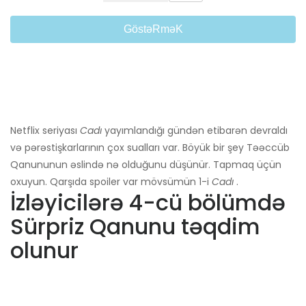
GöstəRməK
Netflix seriyası
Cadı
yayımlandığı gündən etibarən devraldı
və pərəstişkarlarının çox sualları var. Böyük bir şey Təəccüb
Qanununun əslində nə olduğunu düşünür. Tapmaq üçün
oxuyun. Qarşıda spoiler var mövsümün 1-i
Cadı
.
İzləyicilərə 4-cü bölümdə
Sürpriz Qanunu təqdim
olunur