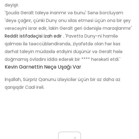
dəyişir.
'Şouda Geralt taleyə inanmır və bunu' Sənə borcluyam
'deyə çağırır, çünki Duny onu xilas etməsi üçün ona bir şey
verəcəyini israr edir, lakin Geralt geri ödənişlə maraqlanmır'
Reddit istifadəçisi izah edir
. 'Pavetta Duny-ni hamilə
qalması ilə təəccübləndirəndə, ziyafətdə olan hər kəs
dərhal taleyin müdaxilə etdiyini düşünür və Geralt hələ
doğmamış övladını iddia edərək bir **** hərəkəti etdi.'
Kevin Garnettin Neçə Uşağı Var
İnşallah, Sürpriz Qanunu izləyicilər üçün bir az daha az
qarışıqdır
Cadı
irəli.