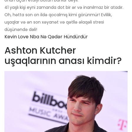
41 yaşlı kişi eyni zamanda dot bir ər və inanılmaz bir atadır.
Oh, hətta son on ildə qocalmış kimi görünmür! Evlilik,
uşaqlar və ən son xəyanət və qətllə əlaqəli stresi
düşünəndə dəli!
Kevin Love Nba Nə Qədər Hündürdür
Ashton Kutcher
uşaqlarının anası kimdir?