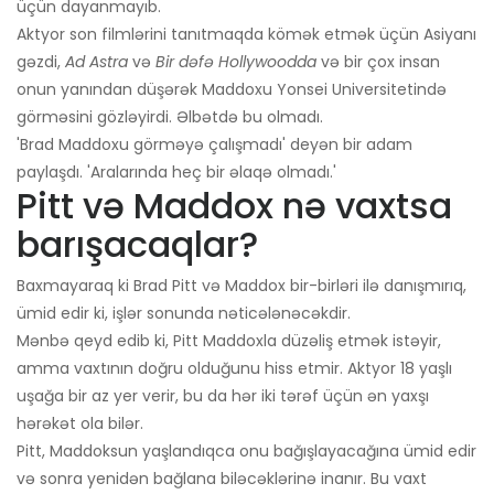
üçün dayanmayıb.
Aktyor son filmlərini tanıtmaqda kömək etmək üçün Asiyanı
gəzdi,
Ad Astra
və
Bir dəfə Hollywoodda
və bir çox insan
onun yanından düşərək Maddoxu Yonsei Universitetində
görməsini gözləyirdi. Əlbətdə bu olmadı.
'Brad Maddoxu görməyə çalışmadı' deyən bir adam
paylaşdı. 'Aralarında heç bir əlaqə olmadı.'
Pitt və Maddox nə vaxtsa
barışacaqlar?
Baxmayaraq ki Brad Pitt və Maddox bir-birləri ilə danışmırıq,
ümid edir ki, işlər sonunda nəticələnəcəkdir.
Mənbə qeyd edib ki, Pitt Maddoxla düzəliş etmək istəyir,
amma vaxtının doğru olduğunu hiss etmir. Aktyor 18 yaşlı
uşağa bir az yer verir, bu da hər iki tərəf üçün ən yaxşı
hərəkət ola bilər.
Pitt, Maddoksun yaşlandıqca onu bağışlayacağına ümid edir
və sonra yenidən bağlana biləcəklərinə inanır. Bu vaxt