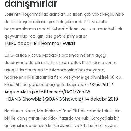
danışmırlar
Jolie'nin boşanma iddiasından üç ildən çox vaxt keçdi, hələ
də ikisi boşanmalarını yekunlaşdırmadı. Pitt və Jolie
boşanmalarının maddi təfərrüatlarını və uzun müddətli bir
qəyyumluq razılığını dilə gətirə bilmədilər.
Tülkü Xəbəri Bill Hemmer Evlidir
2016-cı ildə Pitt və Maddoks arasında nələrin aşağı
düşdüyünü də bilmirik. İlk məlumatlar, Pittin daha sonra
uşaq istismarından təmizlənməsinə baxmayaraq,
hadisələrin ikisi arasında fiziki vəziyyətə gəldiyini irəli sürdü.
Brad Pitt ad gününü 3 uşağı ilə keçirəcək
#Brad Pitt
#
AngelinaJolie
pic.twitter.com/8zTfzYnoJW
- BANG Showbiz (@BANGShowbiz)
14 dekabr 2019
Nə olursa olsun, Maddoks və Brad Pitt bir müddətdir ki, bir-
biri ilə danışmırlar. Maddox hazırda Cənubi Koreyadakı bir
universitetdə dərslərdə iştirak edir və Pitt hələ bir ziyarət