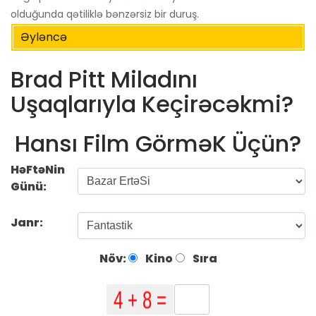
olduğunda qətiliklə bənzərsiz bir duruş.
Əyləncə
Brad Pitt Miladını
Uşaqlarıyla Keçirəcəkmi?
Hansı Film GörməK Üçün?
HəFtəNin
Günü:
Janr:
Növ:
Kino
Sıra