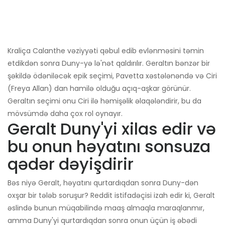
Kraliça Calanthe vəziyyəti qəbul edib evlənməsini təmin
etdikdən sonra Duny-yə lə'nət qaldırılır. Geraltın bənzər bir
şəkildə ödəniləcək epik seçimi, Pavetta xəstələnəndə və Ciri
(Freya Allan) dan hamilə olduğu açıq-aşkar görünür.
Geraltın seçimi onu Ciri ilə həmişəlik əlaqələndirir, bu da
mövsümdə daha çox rol oynayır.
Geralt Duny'yi xilas edir və
bu onun həyatını sonsuza
qədər dəyişdirir
Bəs niyə Geralt, həyatını qurtardıqdan sonra Duny-dən
oxşar bir tələb soruşur? Reddit istifadəçisi izah edir ki, Geralt
əslində bunun müqabilində maaş almaqla maraqlanmır,
amma Duny'yi qurtardıqdan sonra onun üçün iş əbədi