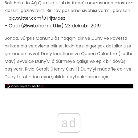
Bəli, Hələ də Ağ Qurdun 'silah istifadə' mövzusunda master-
klassını gözləyirəm. Bir növ gözləmə siyahısı varmı, görəsən
...
pic.twitter.com/BTrijtMaez
- Cadı (@witchernetflix)
23 dekabr 2019
Sonda, Sürpriz Qanunu öz haqqını alır və Duny və Pavetta
birlikdə ola və evlənə bilirlər, lakin bəzi digər şok detallar üzə
çıxmadan əvvəl. Duny lənətlənir və Queen Calanthe (Jodhi
May) əvvəlcə Duny'yi öldürməyə çalışır və epik bir döyüş
baş verir. Rivia Geralt (Henry Cavill) Duny'yi müdafiə edir və
Duny tərəfindən eyni şəkildə qaytarılmasını seçir.
ad