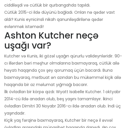
ciddiləşdi və cütlük bir qurbangahda tapıldı.
Cütlük 2015-ci ildə düyünü bağladı. Onları nə qədər vaxt
aldı? Kunis eynicinsli nikah qanuniləşdirilənə qədər
evlənmək istəmədi!
Ashton Kutcher neçə
uşağı var?
Kutcher və Kunis, iki gözəl uşağın qürurlu valideynləridir. 90-
cı illərdən bəri məşhur olmalarına baxmayaraq, cütlük ailə
həyatı haqqında çox şey qorumaq üçün bacardı. Buna
baxmayaraq, mətbuat ən azından bu mükəmməl kiçik ailə
haqqında bir az məlumat yığmağı bacarır.
İlk övladları bir körpə qızdı: Wyatt Isabelle Kutcher. 1 oktyabr
2014-cü ildə anadan olub, beş yaşını tamamlayır. İkinci
övladları Dimitri 30 Noyabr 2016-cı ildə anadan olub. İndi üç
yaşındadır.
Kiçik yaş fərqinə baxmayaraq, Kutcher bir neçə il əvvəl
övladları arasındakı münasibət haqqında danışdı. Ən çox