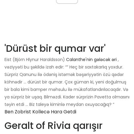
'Dürüst bir qumar var'
Eist (Björn Hlynur Haraldsson)
Calanthe'nin gələcək əri
,
vəziyyəti bu şəkildə izah edir: “” Heç bir saxtakarlıq yoxdur.
Sürpriz Qanunu ilə ödəniş istəmək bəşəriyyətin özü qədər
köhnədir ... dürüst bir qumar. Çox güman ki, yeni doğulmuş
bir bala kimi bamper məhsulu ilə mükafatlandırılacaqdır. Və
ya sürpriz bir uşaq. Bilməzdi. Kader sürprizin Pavetta olmasını
təyin etdi ... Biz taleyə kiminlə meydan oxuyacağıq? ”
Ben Zobrist Kollecə Hara Getdi
Geralt of Rivia qarışır