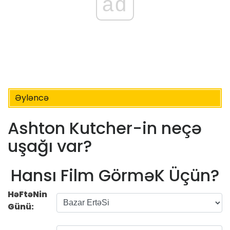
ad
Əyləncə
Ashton Kutcher-in neçə
uşağı var?
Hansı Film GörməK Üçün?
HəFtəNin
Günü: