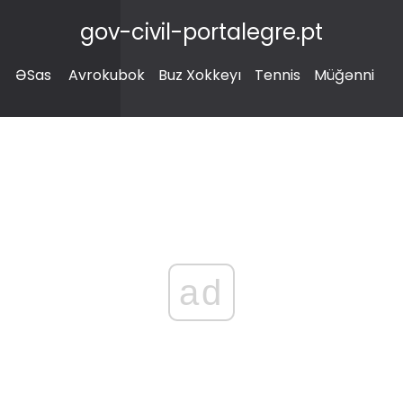
gov-civil-portalegre.pt
ƏSas
Avrokubok
Buz Xokkeyı
Tennis
Müğənni
ad