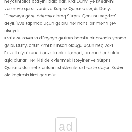
həyatını xilas etdiyini iddia edir. Kral Duny-yə istədiyini
verməyə qərar verdi və Sürpriz Qanunu seçdi. Duny,
'Ənənəyə görə, ödəmə olaraq Sürpriz Qanunu seçdim'
deyir. 'Evə tapmaq üçün gəldiyi hər hansı bir mənfi şey
olsaydı.'
Kral evə Pavetta dünyaya gətirən hamilə bir arvadın yanına
gəldi. Duny, onun kimi bir insan olduğu üçün heç vaxt
Pavetta'yı özünə bənzətmək istəmədi, amma hər halda
aşiq olurlar. Hər ikisi də evlənmək istəyirlər və Sürpriz
Qanunu da məhz onların istəkləri ilə üst-üstə düşür. Kader
ələ keçirmiş kimi görünür.
ad