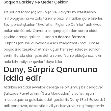
Saquon Barkley Nə Qədər Çəkidir
Xit şouda tamaşaçılar Polşa və Slavyan müxtəlifliyinin
mifologiyasına və xalq tarixinə bəzi istinadları görə bilərlər.
Bəzi pərəstişkarları “Ziyafətlər, Piçlər və Dəfnlər” adlı 4-cü
bölümdə Sürpriz Qanunu ilə qarşılaşdıqdan sonra ciddi
şəkildə qarışıq qalırlar. Qısaca a
ödəmə forması
.
Sürpriz Qanunu dünyadakı əsas məqamdır
Cadı
. Kimsə
başqasına təşəkkür etmək üçün hər şeyi edəcək zaman
verilir. Borclu olan şəxs daha sonra “sahib olduğunuz, lakin
hələ bilmədiyiniz şeylər” deyə bilər.
Duny, Sürpriz Qanununa
iddia edir
Azarkeşləri
Cadı
əvvəlcə dəbilqə ilə örtülmüş bir cəngavər
Şahzadə Pavetta'nın (Gaia Mondadori) ziyafət nişan
müsabiqəsinə gəldikdə adət göstərilir. Duny (Bart Edwards)
adlı cəngavər, cəsarətlə evliliyini istəyir və King Roegner-in