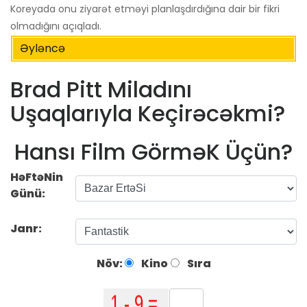
Koreyada onu ziyarət etməyi planlaşdırdığına dair bir fikri
olmadığını açıqladı.
Əyləncə
Brad Pitt Miladını
Uşaqlarıyla Keçirəcəkmi?
Hansı Film GörməK Üçün?
HəFtəNin
Günü:
Janr:
Növ:
Kino
Sıra