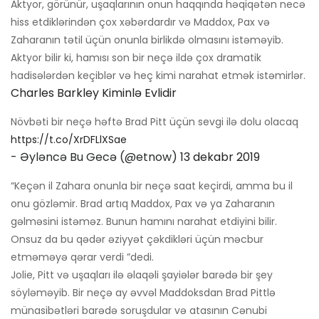
Aktyor, görünür, uşaqlarının onun haqqında həqiqətən necə
hiss etdiklərindən çox xəbərdardır və Maddox, Pax və
Zaharanın tətil üçün onunla birlikdə olmasını istəməyib.
Aktyor bilir ki, hamısı son bir neçə ildə çox dramatik
hadisələrdən keçiblər və heç kimi narahat etmək istəmirlər.
Charles Barkley Kiminlə Evlidir
Növbəti bir neçə həftə Brad Pitt üçün sevgi ilə dolu olacaq
https://t.co/XrDFLlXSae
- Əyləncə Bu Gecə (@etnow)
13 dekabr 2019
“Keçən il Zahara onunla bir neçə saat keçirdi, amma bu il
onu gözləmir. Brad artıq Maddox, Pax və ya Zaharanın
gəlməsini istəməz. Bunun hamını narahat etdiyini bilir.
Onsuz da bu qədər əziyyət çəkdikləri üçün məcbur
etməməyə qərar verdi ”dedi.
Jolie, Pitt və uşaqları ilə əlaqəli şayiələr barədə bir şey
söyləməyib. Bir neçə ay əvvəl Maddoksdan Brad Pittlə
münasibətləri barədə soruşdular və atasının Cənubi