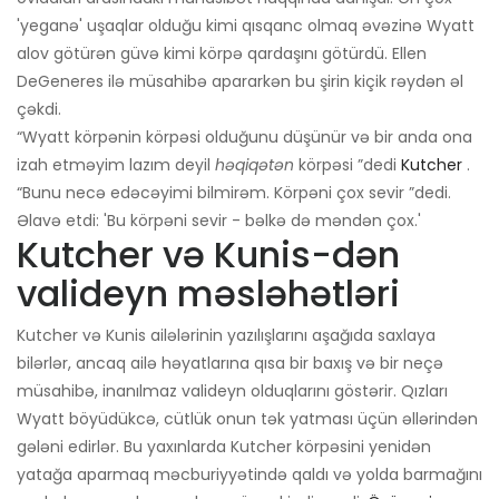
'yeganə' uşaqlar olduğu kimi qısqanc olmaq əvəzinə Wyatt
alov götürən güvə kimi körpə qardaşını götürdü. Ellen
DeGeneres ilə müsahibə apararkən bu şirin kiçik rəydən əl
çəkdi.
“Wyatt körpənin körpəsi olduğunu düşünür və bir anda ona
izah etməyim lazım deyil
həqiqətən
körpəsi ”dedi
Kutcher
.
“Bunu necə edəcəyimi bilmirəm. Körpəni çox sevir ”dedi.
Əlavə etdi: 'Bu körpəni sevir - bəlkə də məndən çox.'
Kutcher və Kunis-dən
valideyn məsləhətləri
Kutcher və Kunis ailələrinin yazılışlarını aşağıda saxlaya
bilərlər, ancaq ailə həyatlarına qısa bir baxış və bir neçə
müsahibə, inanılmaz valideyn olduqlarını göstərir. Qızları
Wyatt böyüdükcə, cütlük onun tək yatması üçün əllərindən
gələni edirlər. Bu yaxınlarda Kutcher körpəsini yenidən
yatağa aparmaq məcburiyyətində qaldı və yolda barmağını