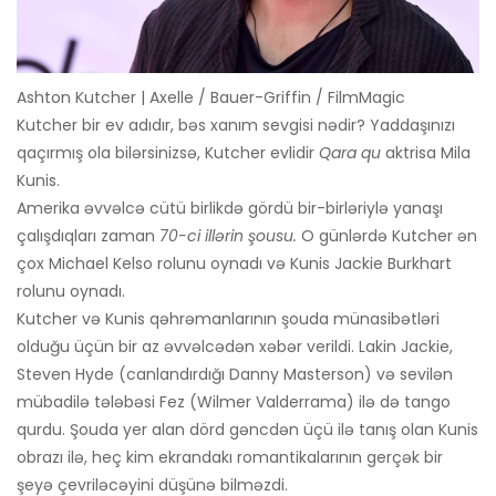
Ashton Kutcher | Axelle / Bauer-Griffin / FilmMagic
Kutcher bir ev adıdır, bəs xanım sevgisi nədir? Yaddaşınızı
qaçırmış ola bilərsinizsə, Kutcher evlidir
Qara qu
aktrisa Mila
Kunis.
Amerika əvvəlcə cütü birlikdə gördü bir-birləriylə yanaşı
çalışdıqları zaman
70-ci illərin şousu.
O günlərdə Kutcher ən
çox Michael Kelso rolunu oynadı və Kunis Jackie Burkhart
rolunu oynadı.
Kutcher və Kunis qəhrəmanlarının şouda münasibətləri
olduğu üçün bir az əvvəlcədən xəbər verildi. Lakin Jackie,
Steven Hyde (canlandırdığı Danny Masterson) və sevilən
mübadilə tələbəsi Fez (Wilmer Valderrama) ilə də tango
qurdu. Şouda yer alan dörd gəncdən üçü ilə tanış olan Kunis
obrazı ilə, heç kim ekrandakı romantikalarının gerçək bir
şeyə çevriləcəyini düşünə bilməzdi.