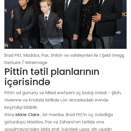
Brad Pitt, Maddox, Pax, Shiloh və valideynləri ilə | Şəkil Gregg
DeGuire / WireImage
Pittin tətil planlarının
içərisində
Pittin ad gününü və Milad ərəfəsini üç bioloji övladı - Şiloh,
Vivienne və Knoksla birlikdə Los-Ancelesdəki evində
keçirtdiyi bildirilir.
Görə
Marie Claire
, bir mənbə, Brad Pitt'in üç övladlığa
götürdüyü Maddox, Pax və Zahara'nın tətildə ona
qoşulmayacağını iddia etdi. İçəridəki uşaq, altı uşağın