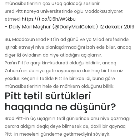
münasibətlərinin çox uzaq qalacağı səslənir.
Bred Pitt Koreya Universitetində oğlu Maddoksu ziyarət
etmədi
https://t.co/El6hAWSkbu
- Daily Mail Məşhur (@DailyMailCeleb)
12 dekabr 2019
Bu, Maddoxun Brad Pitt'in ad günü və ya Milad ərəfəsində
iştirak etməyi niyə planlaşdırmadığını izah edə bilər, ancaq
digər iki övladının da niyə atladığını açıqlamır.
Pax'ın Pitt'e qarşı kin-küdurəti olduğu bildirilir, ancaq
Zahara'nın da niyə getməyəcəyinə dair heç bir fikrimiz
yoxdur. Keçən il tətildə Pitt ilə birlikdə idi, buna görə
münasibətlərinin hələ də möhkəm olduğunu bilirik.
Pitt tətil sürtükləri
haqqında nə düşünür?
Brad Pitt-in üç uşağının tətil günlərində onu niyə qazmağı
qərara aldığını dəqiq deyə bilməsək də, daxili bir qaynaq
Pitt-in məsələni gündəmə gətirmədiyini söyləyir.