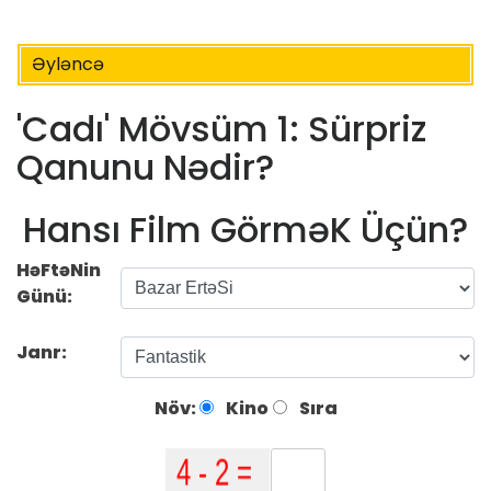
Əyləncə
'Cadı' Mövsüm 1: Sürpriz
Qanunu Nədir?
Hansı Film GörməK Üçün?
HəFtəNin
Günü:
Janr:
Növ:
Kino
Sıra