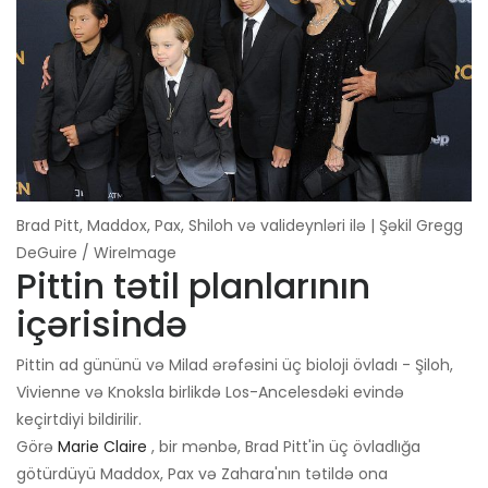
Brad Pitt, Maddox, Pax, Shiloh və valideynləri ilə | Şəkil Gregg
DeGuire / WireImage
Pittin tətil planlarının
içərisində
Pittin ad gününü və Milad ərəfəsini üç bioloji övladı - Şiloh,
Vivienne və Knoksla birlikdə Los-Ancelesdəki evində
keçirtdiyi bildirilir.
Görə
Marie Claire
, bir mənbə, Brad Pitt'in üç övladlığa
götürdüyü Maddox, Pax və Zahara'nın tətildə ona