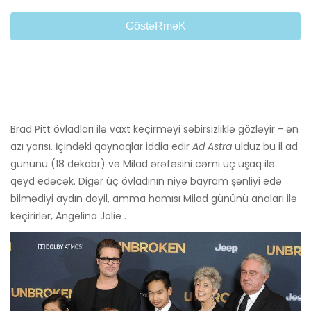
GöstəRməK
Brad Pitt övladları ilə vaxt keçirməyi səbirsizliklə gözləyir - ən
azı yarısı. İçindəki qaynaqlar iddia edir
Ad Astra
ulduz bu il ad
gününü (18 dekabr) və Milad ərəfəsini cəmi üç uşaq ilə
qeyd edəcək. Digər üç övladının niyə bayram şənliyi edə
bilmədiyi aydın deyil, amma hamısı Milad gününü anaları ilə
keçirirlər, Angelina Jolie .