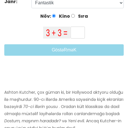
Janr:
Növ:
Kino
Sıra
GöstəRməK
Ashton Kutcher, çox güman ki, bir Hollywood aktyoru olduğu
ilə məşhurdur. 90-cı illərdə Amerika sayəsində kiçik ekranları
bəzəyirdi
70-ci illərin şousu
. Oradan kült klassikası da daxil
olmaqla müxtəlif layihələrdə rolları canlandırmağa başladı
Dostum, maşınım haradadır?
və
Yeni evli.
Ancaq Kutcher-in
onun üçün etdiyi bütün bunlar deyil.