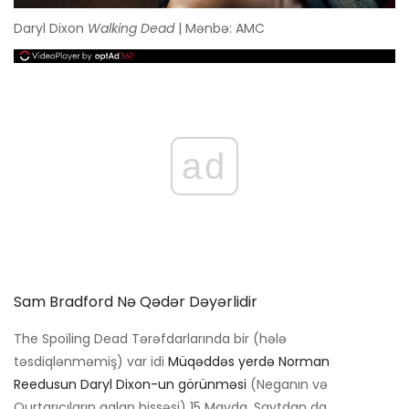
Daryl Dixon
Walking Dead
| Mənbə: AMC
ad
Sam Bradford Nə Qədər Dəyərlidir
The Spoiling Dead Tərəfdarlarında bir (hələ
təsdiqlənməmiş) var idi
Müqəddəs yerdə Norman
Reedusun Daryl Dixon-un görünməsi
(Neganın və
Qurtarıcıların qalan hissəsi) 15 Mayda. Saytdan da