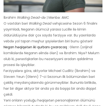
İbrahim
Walking Dead-də
| Mənbə: AMC
O vaxtdan bəri
Walking Dead
vəhşicəsinə Sezon 6 finalını
yayımladı, Neganın ölümcül yarasa Lucille ilə kimin
öldürüldüyünə dair çox sayda fərziyyə var. Bu yaxınlarda
vebdə yol tapan məşhur şayiələrdən biri bunu göstərir
Negan həqiqətən iki qurbanı çıxaracaq
: Glenn (orijinal
komikslərdə Neganın əlində ölən) və İbrahim. Niyə? Məlum
olub ki, pərəstişkarları bu nəzəriyyəni aradan qaldırılma
prosesi ilə işləyiblər.
Fərziyyələrə görə, aktyorlar Michael Cudlitz (İbrahim) və
Steven Yeun (Glenn) 7-ci Sezonun ilk bölümündən bəri
çəkiliş meydançalarında görünməyiblər. Bununla birlikdə,
hər bir digər aktyor bir anda ya da başqa bir anda diqqət
çəkdi.
Yəni onların yoxluğu həqiqətən personajlarının ölümünü