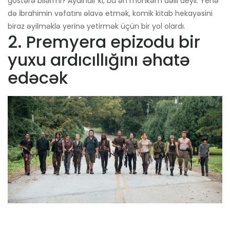
göstərə bilərmi? Aydındır ki, bu ən möhkəm dəlil deyil. Yenə
də İbrahimin vəfatını əlavə etmək, komik kitab hekayəsini
biraz əyilməklə yerinə yetirmək üçün bir yol olardı.
2. Premyera epizodu bir
yuxu ardıcıllığını əhatə
edəcək