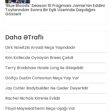
‘Blue Bloods’ Season 10 Fragmanı Jamie'nin Eddini
Toylarından Sonra Bir Eşik Üzərində Daşıdığını
Göstərir
Daha ƏTraflı
Dirk Nowitzki Arvadı Neçə Yaşındadır
Kim Kollecdə Oynayan Brees Çəkdi
Terry Bradshaw Howie Long Ilə Əlaqəlidir
Golfçu Dustin Consonun Neçə Yaşı Var
Jay Cutler Bodybuilder Nə Qədər Dəyərlidir
Rachel Nichols Kiminlə Evlidir
Floyd Mayweatherin Neçə Uşağı Var