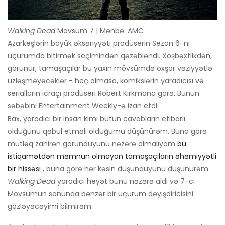
Walking Dead
Mövsüm 7 | Mənbə: AMC
Azarkeşlərin böyük əksəriyyəti prodüserin Sezon 6-nı
uçurumda bitirmək seçimindən qəzəbləndi. Xoşbəxtlikdən,
görünür, tamaşaçılar bu yaxın mövsümdə oxşar vəziyyətlə
üzləşməyəcəklər - heç olmasa, komikslərin yaradıcısı və
serialların icraçı prodüseri Robert Kirkmana görə. Bunun
səbəbini Entertainment Weekly-ə izah etdi.
Bax, yaradıcı bir insan kimi bütün cavabların etibarlı
olduğunu qəbul etməli olduğumu düşünürəm. Buna görə
mütləq zahirən göründüyünü nəzərə almalıyam
bu
istiqamətdən məmnun olmayan tamaşaçıların əhəmiyyətli
bir hissəsi
, buna görə hər kəsin düşündüyünü düşünürəm
Walking Dead
yaradıcı heyət bunu nəzərə aldı və 7-ci
Mövsümün sonunda bənzər bir uçurum dəyişdiricisini
gözləyəcəyimi bilmirəm.