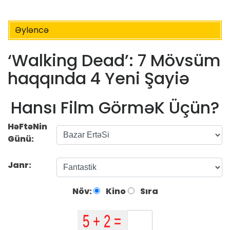
Əyləncə
‘Walking Dead’: 7 Mövsüm
haqqında 4 Yeni Şayiə
Hansı Film GörməK Üçün?
HəFtəNin
Günü:
Janr:
Növ:
Kino
Sıra