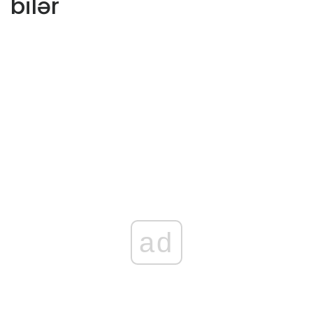
bilər
ad