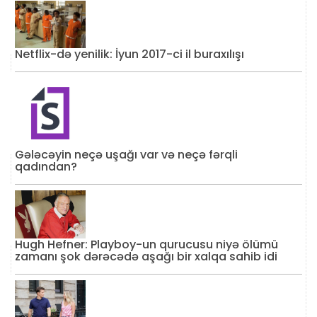
Netflix-də yenilik: İyun 2017-ci il buraxılışı
Gələcəyin neçə uşağı var və neçə fərqli
qadından?
Hugh Hefner: Playboy-un qurucusu niyə ölümü
zamanı şok dərəcədə aşağı bir xalqa sahib idi