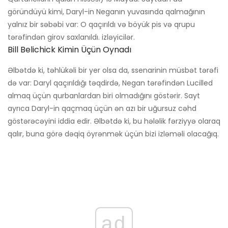
göründüyü kimi, Daryl-in Neganın yuvasında qalmağının
yalnız bir səbəbi var: O qaçırıldı və böyük pis və qrupu
tərəfindən girov saxlanıldı. izləyicilər.
Bill Belichick Kimin Üçün Oynadı
Əlbətdə ki, təhlükəli bir yer olsa da, ssenarinin müsbət tərəfi
də var: Daryl qaçırıldığı təqdirdə, Negan tərəfindən Lucilled
almaq üçün qurbanlardan biri olmadığını göstərir. Sayt
ayrıca Daryl-in qaçmaq üçün ən azı bir uğursuz cəhd
göstərəcəyini iddia edir. Əlbətdə ki, bu hələlik fərziyyə olaraq
qalır, buna görə dəqiq öyrənmək üçün bizi izləməli olacağıq.
ad