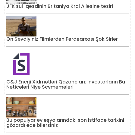
JFK sui-qəsdinin Britaniya Kral Ailəsinə təsiri
Ən Sevdiyiniz Filmlərdən Pərdəarxası Şok Sirlər
C&J Enerji Xidmətləri Qazancları: İnvestorların Bu
Nəticələri Niyə Sevməmələri
Bu populyar ev əşyalarındakı son istifadə tarixini
gözardı edə bilərsiniz