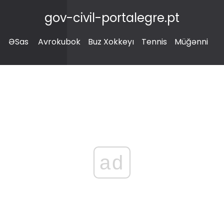
gov-civil-portalegre.pt
ƏSas
Avrokubok
Buz Xokkeyı
Tennis
Müğənni
ad