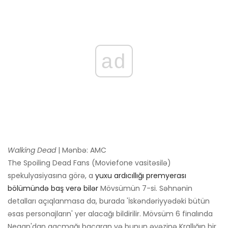
ad
Walking Dead
| Mənbə: AMC
The Spoiling Dead Fans (Moviefone vasitəsilə)
spekulyasiyasına görə, a
yuxu ardıcıllığı premyerası
bölümündə baş verə bilər
Mövsümün 7-si. Səhnənin
detalları açıqlanmasa da, burada 'İskəndəriyyədəki bütün
əsas personajların' yer alacağı bildirilir. Mövsüm 6 finalında
Negan'dan qaçmağı bacaran və bunun əvəzinə Krallığın bir