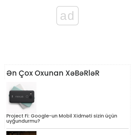
ad
Ən Çox Oxunan XəBəRləR
Project Fi: Google-un Mobil Xidməti sizin üçün
uyğundurmu?