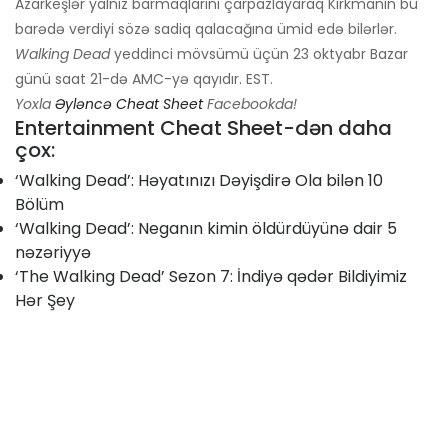
Azarkeşlər yalnız barmaqlarını çarpazlayaraq Kirkmanın bu
barədə verdiyi sözə sadiq qalacağına ümid edə bilərlər.
Walking Dead
yeddinci mövsümü üçün 23 oktyabr Bazar
günü saat 21-də AMC-yə qayıdır. EST.
Yoxla
Əyləncə Cheat Sheet
Facebookda!
Entertainment Cheat Sheet-dən daha
çox:
‘Walking Dead’: Həyatınızı Dəyişdirə Ola bilən 10
Bölüm
‘Walking Dead’: Neganın kimin öldürdüyünə dair 5
nəzəriyyə
‘The Walking Dead’ Sezon 7: İndiyə qədər Bildiyimiz
Hər Şey