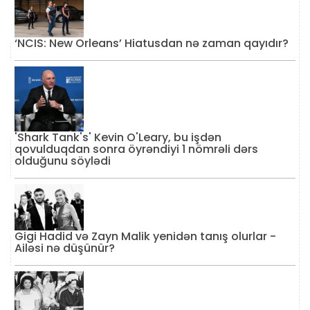
‘NCIS: New Orleans’ Hiatusdan nə zaman qayıdır?
'Shark Tank's' Kevin O'Leary, bu işdən
qovulduqdan sonra öyrəndiyi 1 nömrəli dərs
olduğunu söylədi
Gigi Hadid və Zayn Malik yenidən tanış olurlar -
Ailəsi nə düşünür?