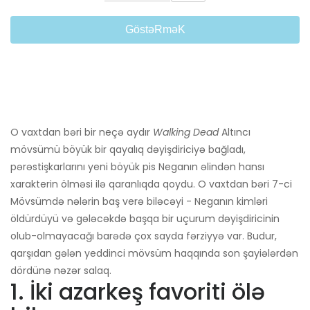
GöstəRməK
O vaxtdan bəri bir neçə aydır
Walking Dead
Altıncı
mövsümü böyük bir qayalıq dəyişdiriciyə bağladı,
pərəstişkarlarını yeni böyük pis Neganın əlindən hansı
xarakterin ölməsi ilə qaranlıqda qoydu. O vaxtdan bəri 7-ci
Mövsümdə nələrin baş verə biləcəyi - Neganın kimləri
öldürdüyü və gələcəkdə başqa bir uçurum dəyişdiricinin
olub-olmayacağı barədə çox sayda fərziyyə var. Budur,
qarşıdan gələn yeddinci mövsüm haqqında son şayiələrdən
dördünə nəzər salaq.
1. İki azarkeş favoriti ölə