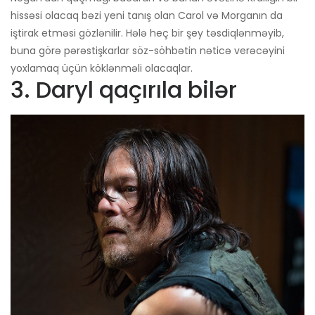
hissəsi olacaq bəzi yeni tanış olan Carol və Morganın da
iştirak etməsi gözlənilir. Hələ heç bir şey təsdiqlənməyib,
buna görə pərəstişkarlar söz-söhbətin nəticə verəcəyini
yoxlamaq üçün köklənməli olacaqlar.
3. Daryl qaçırıla bilər