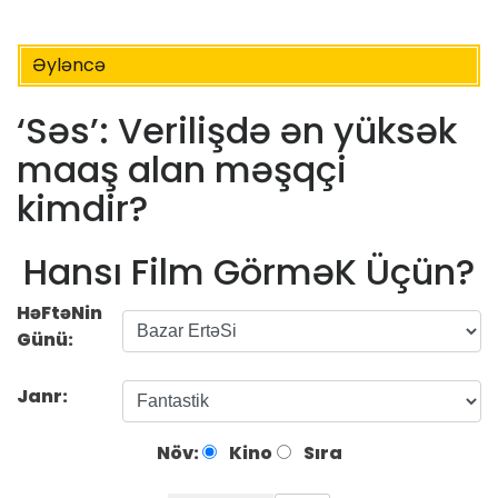
Əyləncə
‘Səs’: Verilişdə ən yüksək
maaş alan məşqçi
kimdir?
Hansı Film GörməK Üçün?
HəFtəNin
Günü:
Janr:
Növ:
Kino
Sıra