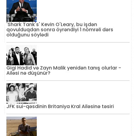
'Shark Tank's' Kevin O'Leary, bu işdən
qovulduqdan sonra öyrəndiyi 1 nömrəli dərs
olduğunu söylədi
Gigi Hadid və Zayn Malik yenidən tanış olurlar -
Ailəsi nə düşünür?
JFK sui-qəsdinin Britaniya Kral Ailəsinə təsiri