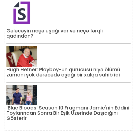
Gələcəyin neçə uşağı var və neçə fərqli
qadından?
Hugh Hefner: Playboy-un qurucusu niyə ölümü
zamanı şok dərəcədə aşağı bir xalqa sahib idi
‘Blue Bloods’ Season 10 Fragmanı Jamie'nin Eddini
Toylarından Sonra Bir Eşik Üzərində Daşıdığını
Göstərir