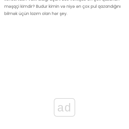
məşqçi kimdir? Budur kimin və niyə ən çox pul qazandığını
bilmək üçün lazım olan hər şey.
ad