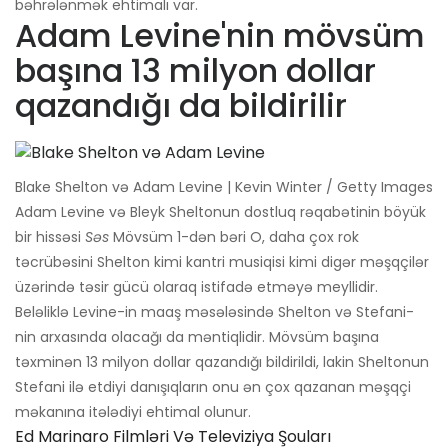
bəhrələnmək ehtimalı var.
Adam Levine'nin mövsüm
başına 13 milyon dollar
qazandığı da bildirilir
Blake Shelton və Adam Levine | Kevin Winter / Getty Images
Adam Levine və Bleyk Sheltonun dostluq rəqabətinin böyük
bir hissəsi
Səs
Mövsüm 1-dən bəri O, daha çox rok
təcrübəsini Shelton kimi kantri musiqisi kimi digər məşqçilər
üzərində təsir gücü olaraq istifadə etməyə meyllidir.
Beləliklə Levine-in maaş məsələsində Shelton və Stefani-
nin arxasında olacağı da məntiqlidir. Mövsüm başına
təxminən 13 milyon dollar qazandığı bildirildi, lakin Sheltonun
Stefani ilə etdiyi danışıqların onu ən çox qazanan məşqçi
məkanına itələdiyi ehtimal olunur.
Ed Marinaro Filmləri Və Televiziya Şouları