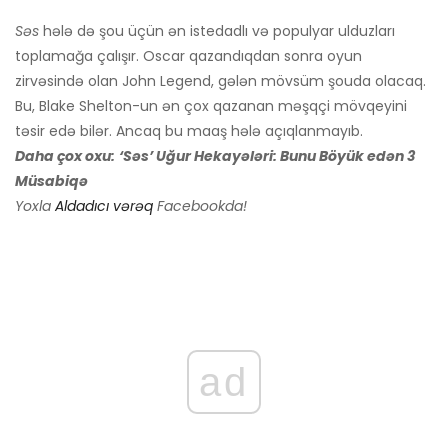
Səs
hələ də şou üçün ən istedadlı və populyar ulduzları
toplamağa çalışır. Oscar qazandıqdan sonra oyun
zirvəsində olan John Legend, gələn mövsüm şouda olacaq.
Bu, Blake Shelton-un ən çox qazanan məşqçi mövqeyini
təsir edə bilər. Ancaq bu maaş hələ açıqlanmayıb.
Daha çox oxu:
‘Səs’ Uğur Hekayələri: Bunu Böyük edən 3
Müsabiqə
Yoxla
Aldadıcı vərəq
Facebookda!
ad