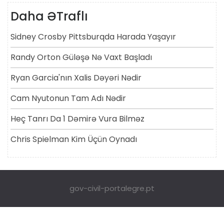
Daha ƏTraflı
Sidney Crosby Pittsburqda Harada Yaşayır
Randy Orton Güləşə Nə Vaxt Başladı
Ryan Garcia'nın Xalis Dəyəri Nədir
Cam Nyutonun Tam Adı Nədir
Heç Tanrı Da 1 Dəmirə Vura Bilməz
Chris Spielman Kim Üçün Oynadı
gov-civil-portalegre.pt