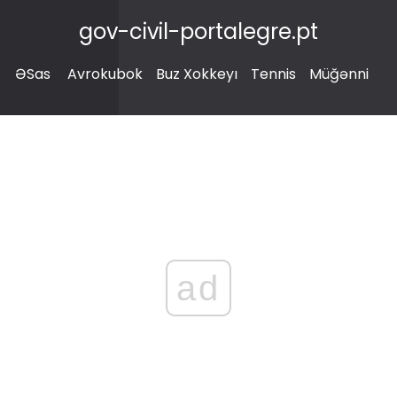
gov-civil-portalegre.pt
ƏSas
Avrokubok
Buz Xokkeyı
Tennis
Müğənni
ad