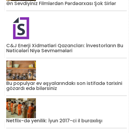
Ən Sevdiyiniz Filmlərdən Pərdəarxası Şok Sirlər
C&J Enerji Xidmətləri Qazancları: İnvestorların Bu
Nəticələri Niyə Sevməmələri
Bu populyar ev əşyalarındakı son istifadə tarixini
gözardı edə bilərsiniz
Netflix-də yenilik: İyun 2017-ci il buraxılışı