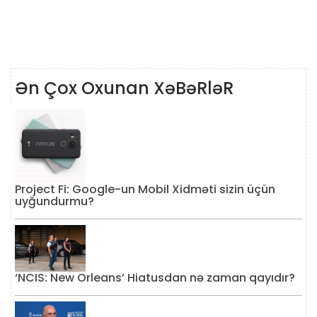
Ən Çox Oxunan XəBəRləR
Project Fi: Google-un Mobil Xidməti sizin üçün
uyğundurmu?
‘NCIS: New Orleans’ Hiatusdan nə zaman qayıdır?