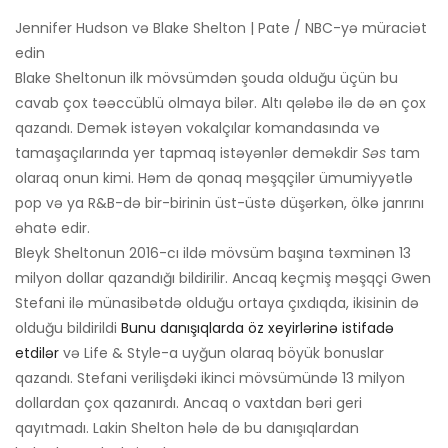
Jennifer Hudson və Blake Shelton | Pate / NBC-yə müraciət
edin
Blake Sheltonun ilk mövsümdən şouda olduğu üçün bu
cavab çox təəccüblü olmaya bilər. Altı qələbə ilə də ən çox
qazandı. Demək istəyən vokalçılar komandasında və
tamaşaçılarında yer tapmaq istəyənlər deməkdir
Səs
tam
olaraq onun kimi. Həm də qonaq məşqçilər ümumiyyətlə
pop və ya R&B-də bir-birinin üst-üstə düşərkən, ölkə janrını
əhatə edir.
Bleyk Sheltonun 2016-cı ildə mövsüm başına təxminən 13
milyon dollar qazandığı bildirilir. Ancaq keçmiş məşqçi Gwen
Stefani ilə münasibətdə olduğu ortaya çıxdıqda, ikisinin də
olduğu bildirildi
Bunu danışıqlarda öz xeyirlərinə istifadə
etdilər
və Life & Style-a uyğun olaraq böyük bonuslar
qazandı. Stefani verilişdəki ikinci mövsümündə 13 milyon
dollardan çox qazanırdı. Ancaq o vaxtdan bəri geri
qayıtmadı. Lakin Shelton hələ də bu danışıqlardan