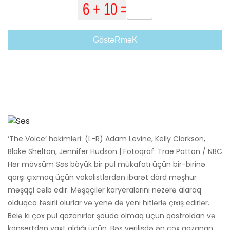
GöstəRməK
‘The Voice’ hakimləri: (L-R) Adam Levine, Kelly Clarkson,
Blake Shelton, Jennifer Hudson | Fotoqraf: Trae Patton / NBC
Hər mövsüm
Səs
böyük bir pul mükafatı üçün bir-birinə
qarşı çıxmaq üçün vokalistlərdən ibarət dörd məşhur
məşqçi cəlb edir. Məşqçilər karyeralarını nəzərə alaraq
olduqca təsirli olurlar və yenə də yeni hitlərlə çıxış edirlər.
Belə ki çox pul qazanırlar şouda olmaq üçün qastroldan və
konsertdən vaxt aldığı üçün. Bəs verilişdə ən çox qazanan