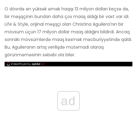
O dövrdə ən yüksək əmək haqqı 13 milyon dolları keçsə də,
bir məşqçinin bundan daha çox maaş aldığı bir vaxt var idi.
Life & Style, orijinal məşqçi olan Christina Aguilera'nın bir
mövsüm üçün 17 milyon dollar maaş aldığını bildirdi. Ancaq
sonrakı mövsümlərdə maaş kəsmək məcburiyyətində qaldı.
Bu, Aguileranın artıq verilişdə mütəmadi olaraq
görünməməsinin səbəbi ola bilər.
ad