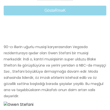
GöstəRməK
90-cı illərin uğurlu musiqi karyerasından Vegasda
rezidenturaya qədər olan Gwen Stefani bir musiqi
mərkəzidir. İndi o, kantri musiqisinin super ulduzu Blake
Shelton ilə görüşdüyünə və yerini yenidən a NBC-də məşqçi
Səs
, Stefani böyüklüyə dırmaşmağa davam edir. Moda
sahəsində liderdir, öz imzalı ətirlərini istehsal edib və öz
gözəllik xəttinə başladığı barədə şayiələr yayılıb. Bu məşğul
ana və təşəbbüskarın mükafatı onun daim artan xalis
dəyəridir.