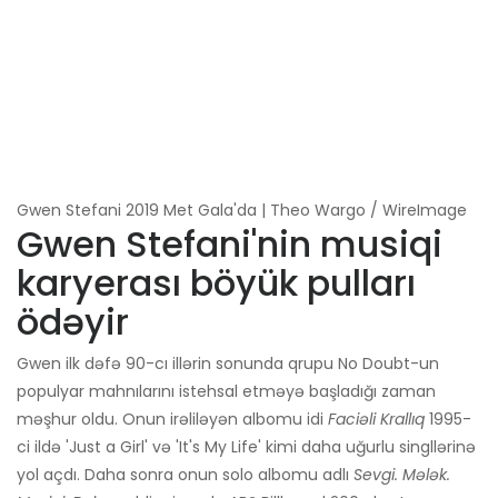
Gwen Stefani 2019 Met Gala'da | Theo Wargo / WireImage
Gwen Stefani'nin musiqi
karyerası böyük pulları
ödəyir
Gwen ilk dəfə 90-cı illərin sonunda qrupu No Doubt-un
populyar mahnılarını istehsal etməyə başladığı zaman
məşhur oldu. Onun irəliləyən albomu idi
Faciəli Krallıq
1995-
ci ildə 'Just a Girl' və 'It's My Life' kimi daha uğurlu singllərinə
yol açdı. Daha sonra onun solo albomu adlı
Sevgi. Mələk.