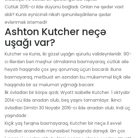
Cütlük 2015-ci ildə düyünü bağladı. Onları nə qədər vaxt
aldı? Kunis eynicinsli nikah qanuniləşdirilənə qədər
evlənmək istəmədi!
Ashton Kutcher neçə
uşağı var?
Kutcher və Kunis, iki gözəl uşağın qürurlu valideynləridir. 90-
cı illərdən bəri məşhur olmalarına baxmayaraq, cütlük ailə
həyatı haqqında çox şey qorumaq üçün bacardı. Buna
baxmayaraq, mətbuat ən azından bu mükəmməl kiçik ailə
haqqında bir az məlumat yığmağı bacarır.
İlk övladları bir körpə qızdı: Wyatt Isabelle Kutcher. 1 oktyabr
2014-cü ildə anadan olub, beş yaşını tamamlayır. İkinci
övladları Dimitri 30 Noyabr 2016-cı ildə anadan olub. İndi üç
yaşındadır.
Kiçik yaş fərqinə baxmayaraq, Kutcher bir neçə il əvvəl
övladları arasındakı münasibət haqqında danışdı. Ən çox