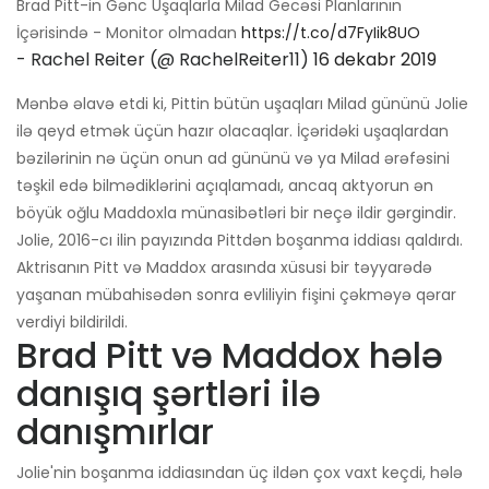
Brad Pitt-in Gənc Uşaqlarla Milad Gecəsi Planlarının
İçərisində - Monitor olmadan
https://t.co/d7FyIik8UO
- Rachel Reiter (@ RachelReiter11)
16 dekabr 2019
Mənbə əlavə etdi ki, Pittin bütün uşaqları Milad gününü Jolie
ilə qeyd etmək üçün hazır olacaqlar. İçəridəki uşaqlardan
bəzilərinin nə üçün onun ad gününü və ya Milad ərəfəsini
təşkil edə bilmədiklərini açıqlamadı, ancaq aktyorun ən
böyük oğlu Maddoxla münasibətləri bir neçə ildir gərgindir.
Jolie, 2016-cı ilin payızında Pittdən boşanma iddiası qaldırdı.
Aktrisanın Pitt və Maddox arasında xüsusi bir təyyarədə
yaşanan mübahisədən sonra evliliyin fişini çəkməyə qərar
verdiyi bildirildi.
Brad Pitt və Maddox hələ
danışıq şərtləri ilə
danışmırlar
Jolie'nin boşanma iddiasından üç ildən çox vaxt keçdi, hələ