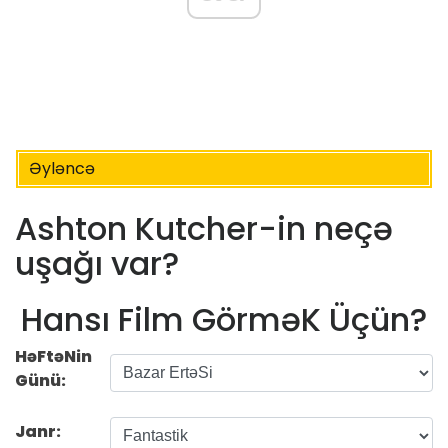
Əyləncə
Ashton Kutcher-in neçə
uşağı var?
Hansı Film GörməK Üçün?
HəFtəNin
Günü:
Janr: