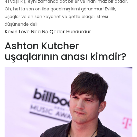
41 yaşlı kişi eyni zamanda dot bir ər və inanılmaz bir atadır.
Oh, hətta son on ildə qocalmış kimi görünmür! Evlilik,
uşaqlar və ən son xəyanət və qətllə əlaqəli stresi
düşünəndə dəli!
Kevin Love Nba Nə Qədər Hündürdür
Ashton Kutcher
uşaqlarının anası kimdir?