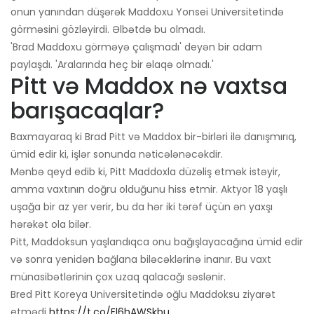
onun yanından düşərək Maddoxu Yonsei Universitetində
görməsini gözləyirdi. Əlbətdə bu olmadı.
'Brad Maddoxu görməyə çalışmadı' deyən bir adam
paylaşdı. 'Aralarında heç bir əlaqə olmadı.'
Pitt və Maddox nə vaxtsa
barışacaqlar?
Baxmayaraq ki Brad Pitt və Maddox bir-birləri ilə danışmırıq,
ümid edir ki, işlər sonunda nəticələnəcəkdir.
Mənbə qeyd edib ki, Pitt Maddoxla düzəliş etmək istəyir,
amma vaxtının doğru olduğunu hiss etmir. Aktyor 18 yaşlı
uşağa bir az yer verir, bu da hər iki tərəf üçün ən yaxşı
hərəkət ola bilər.
Pitt, Maddoksun yaşlandıqca onu bağışlayacağına ümid edir
və sonra yenidən bağlana biləcəklərinə inanır. Bu vaxt
münasibətlərinin çox uzaq qalacağı səslənir.
Bred Pitt Koreya Universitetində oğlu Maddoksu ziyarət
etmədi
https://t.co/El6hAWSkbu