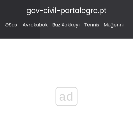
gov-civil-portalegre.pt
ƏSas
Avrokubok
Buz Xokkeyı
Tennis
Müğənni
ad