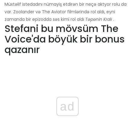
Müxtəlif istedadını nümayiş etdirən bir neçə aktyor rolu da
var. Zoolander və The Aviator filmlərində rol aldı, eyni
zamanda bir epizodda səs kimi rol aldı
Təpənin Kralı
.
Stefani bu mövsüm The
Voice'da böyük bir bonus
qazanır
ad