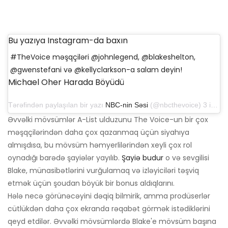
Bu yazıya Instagram-da baxın
#TheVoice məşqçiləri @johnlegend, @blakeshelton,
@gwenstefani və @kellyclarkson-a salam deyin!
Michael Oher Harada Böyüdü
Tərəfindən paylaşılan bir yazı
NBC-nin Səsi
(@nbcthevoice) 3 iyun 2019-cu il, saat 12: 04-də PDT
Əvvəlki mövsümlər A-List ulduzunu The Voice-un bir çox
məşqçilərindən daha çox qazanmaq üçün siyahıya
almışdısa, bu mövsüm həmyerlilərindən xeyli çox rol
oynadığı barədə şayiələr yayılıb.
Şayiə budur
o və sevgilisi
Blake, münasibətlərini vurğulamaq və izləyiciləri təşviq
etmək üçün şoudan böyük bir bonus aldıqlarını.
Hələ necə görünəcəyini dəqiq bilmirik, amma prodüserlər
cütlükdən daha çox ekranda rəqabət görmək istədiklərini
qeyd etdilər. Əvvəlki mövsümlərdə Blake'e mövsüm başına