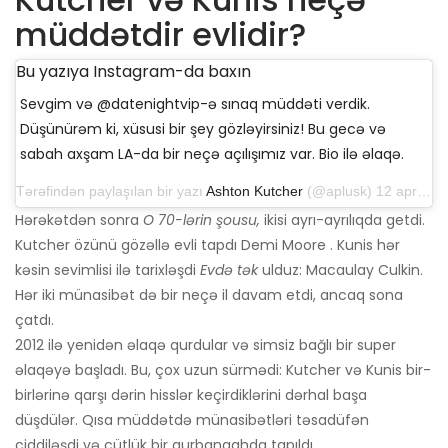
müddətdir evlidir?
Bu yazıya Instagram-da baxın
Sevgim və @datenightvip-ə sınaq müddəti verdik.
Düşünürəm ki, xüsusi bir şey gözləyirsiniz! Bu gecə və
sabah axşam LA-da bir neçə açılışımız var. Bio ilə əlaqə.
Tərəfindən paylaşılan bir yazı
Ashton Kutcher
(@aplusk) 12 aprel 2019-cu il, saat 14: 50-də PDT
Hərəkətdən sonra
O 70-lərin şousu,
ikisi ayrı-ayrılıqda getdi.
Kutcher özünü gözəllə evli tapdı Demi Moore . Kunis hər
kəsin sevimlisi ilə tarixləşdi
Evdə tək
ulduz: Macaulay Culkin.
Hər iki münasibət də bir neçə il davam etdi, ancaq sona
çatdı.
2012 ilə yenidən əlaqə qurdular və simsiz bağlı bir super
əlaqəyə başladı. Bu, çox uzun sürmədi: Kutcher və Kunis bir-
birlərinə qarşı dərin hisslər keçirdiklərini dərhal başa
düşdülər. Qısa müddətdə münasibətləri təsadüfən
ciddiləşdi və cütlük bir qurbangahda tapıldı.