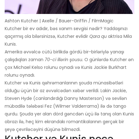
Ashton Kutcher | Axelle / Bauer-Griffin / FilmMagic
Kutcher bir ev adıdır, bəs xanım sevgisi nədir? Yaddaşınızı
qaçırmış ola bilərsinizsə, Kutcher evlidir
Qara qu
aktrisa Mila
Kunis.
Amerika əvvəlcə cütü birlikdə gördü bir-birləriylə yanaşı
çalışdıqları zaman
70-ci illərin şousu.
O günlərdə Kutcher ən
çox Michael Kelso rolunu oynadı və Kunis Jackie Burkhart
rolunu oynadı.
Kutcher və Kunis qəhrəmanlarının şouda münasibətləri
olduğu üçün bir az əvvəlcədən xəbər verildi. Lakin Jackie,
Steven Hyde (canlandırdığı Danny Masterson) və sevilən
mübadilə tələbəsi Fez (Wilmer Valderrama) ilə də tango
qurdu. Şouda yer alan dörd gəncdən üçü ilə tanış olan Kunis
obrazı ilə, heç kim ekrandakı romantikalarının gerçək bir
şeyə çevriləcəyini düşünə bilməzdi.
Kutcher və Kunis neçə