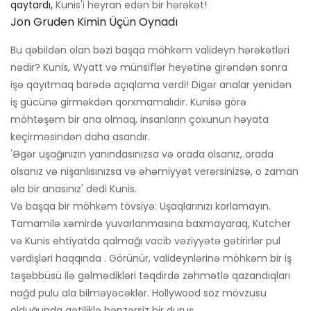
qaytardı,
Kunis'i heyran edən bir hərəkət!
Jon Gruden Kimin Üçün Oynadı
Bu qəbildən olan bəzi başqa möhkəm valideyn hərəkətləri
nədir? Kunis, Wyatt və münsiflər heyətinə girəndən sonra
işə qayıtmaq barədə açıqlama verdi! Digər analar yenidən
iş gücünə girməkdən qorxmamalıdır. Kunisə görə
möhtəşəm bir ana olmaq, insanların çoxunun həyata
keçirməsindən daha asandır.
'Əgər uşağınızın yanındasınızsa və orada olsanız, orada
olsanız və nişanlısınızsa və əhəmiyyət verərsinizsə, o zaman
əla bir anasınız' dedi Kunis.
Və başqa bir möhkəm tövsiyə: Uşaqlarınızı korlamayın.
Tamamilə xəmirdə yuvarlanmasına baxmayaraq, Kutcher
və Kunis ehtiyatda qalmağı vacib vəziyyətə gətirirlər pul
vərdişləri haqqında . Görünür, valideynlərinə möhkəm bir iş
təşəbbüsü ilə gəlmədikləri təqdirdə zəhmətlə qazandıqları
nağd pulu ala bilməyəcəklər. Hollywood söz mövzusu
olduğunda qətiliklə bənzərsiz bir duruş.