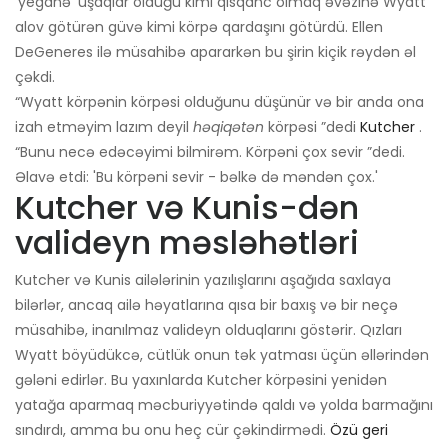
'yeganə' uşaqlar olduğu kimi qısqanc olmaq əvəzinə Wyatt
alov götürən güvə kimi körpə qardaşını götürdü. Ellen
DeGeneres ilə müsahibə apararkən bu şirin kiçik rəydən əl
çəkdi.
“Wyatt körpənin körpəsi olduğunu düşünür və bir anda ona
izah etməyim lazım deyil
həqiqətən
körpəsi ”dedi
Kutcher
.
“Bunu necə edəcəyimi bilmirəm. Körpəni çox sevir ”dedi.
Əlavə etdi: 'Bu körpəni sevir - bəlkə də məndən çox.'
Kutcher və Kunis-dən
valideyn məsləhətləri
Kutcher və Kunis ailələrinin yazılışlarını aşağıda saxlaya
bilərlər, ancaq ailə həyatlarına qısa bir baxış və bir neçə
müsahibə, inanılmaz valideyn olduqlarını göstərir. Qızları
Wyatt böyüdükcə, cütlük onun tək yatması üçün əllərindən
gələni edirlər. Bu yaxınlarda Kutcher körpəsini yenidən
yatağa aparmaq məcburiyyətində qaldı və yolda barmağını
sındırdı, amma bu onu heç cür çəkindirmədi.
Özü geri