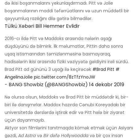
də ikisi boşanmalarını yekunlaşdırmadı. Pitt və Jolie
boşanmalarının maddi təfərrüatlarını və uzun müddətli bir
qəyyumluq razılığını dilə gətirə bilmədilər.
Tülkü Xəbəri Bill Hemmer Evlidir
2016-cı ildə Pitt və Maddoks arasında nələrin aşağı
düşdüyünü də bilmirik. İlk məlumatlar, Pittin daha sonra
uşaq istismarından təmizlənməsinə baxmayaraq,
hadisələrin ikisi arasında fiziki vəziyyətə gəldiyini irəli sürdü.
Brad Pitt ad gününü 3 uşağı ilə keçirəcək
#Brad Pitt
#
AngelinaJolie
pic.twitter.com/8zTfzYnoJW
- BANG Showbiz (@BANGShowbiz)
14 dekabr 2019
Nə olursa olsun, Maddoks və Brad Pitt bir müddətdir ki, bir-
biri ilə danışmırlar. Maddox hazırda Cənubi Koreyadakı bir
universitetdə dərslərdə iştirak edir və Pitt hələ bir ziyarət
üçün dayanmayıb.
Aktyor son filmlərini tanıtmaqda kömək etmək üçün Asiyanı
gəzdi,
Ad Astra
və
Bir dəfə Hollywoodda
və bir çox insan