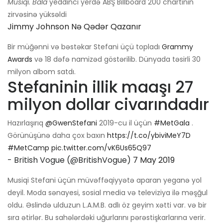
Musiqi. Bala
yeddinci yerdə ABŞ Billboard 200 chartının
zirvəsinə yüksəldi
Jimmy Johnson Nə Qədər Qazanır
Bir müğənni və bəstəkar Stefani üçü topladı
Grammy
Awards
və 18 dəfə namizəd göstərilib. Dünyada təsirli 30
milyon albom satdı.
Stefaninin illik maaşı 27
milyon dollar civarındadır
Hazırlaşırıq
@GwenStefani
2019-cu il üçün
#MetGala
.
Görünüşünə daha çox baxın
https://t.co/ybiviMeY7D
#MetCamp
pic.twitter.com/vK6Us65Q97
- British Vogue (@BritishVogue)
7 May 2019
Musiqi Stefani üçün müvəffəqiyyətə aparan yeganə yol
deyil. Moda sənayesi, sosial media və televiziya ilə məşğul
oldu. Əslində ulduzun L.A.M.B. adlı öz geyim xətti var. və bir
sıra ətirlər. Bu sahələrdəki uğurlarını pərəstişkarlarına verir.