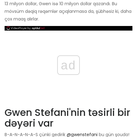
13 milyon dollar, Gwen isə 10 milyon dollar qazandı. Bu
mövsüm dəqiq rəqəmlər açıqlanmasa da, şübhəsiz ki, daha
çox maaş alırlar.
ad
Gwen Stefani'nin təsirli bir
dəyəri var
B-A-N-A-N-A-S çünki gedirik
@gwenstefani
bu gün şouda!