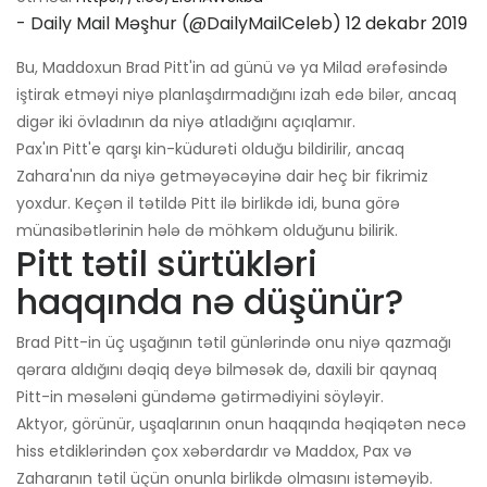
- Daily Mail Məşhur (@DailyMailCeleb)
12 dekabr 2019
Bu, Maddoxun Brad Pitt'in ad günü və ya Milad ərəfəsində
iştirak etməyi niyə planlaşdırmadığını izah edə bilər, ancaq
digər iki övladının da niyə atladığını açıqlamır.
Pax'ın Pitt'e qarşı kin-küdurəti olduğu bildirilir, ancaq
Zahara'nın da niyə getməyəcəyinə dair heç bir fikrimiz
yoxdur. Keçən il tətildə Pitt ilə birlikdə idi, buna görə
münasibətlərinin hələ də möhkəm olduğunu bilirik.
Pitt tətil sürtükləri
haqqında nə düşünür?
Brad Pitt-in üç uşağının tətil günlərində onu niyə qazmağı
qərara aldığını dəqiq deyə bilməsək də, daxili bir qaynaq
Pitt-in məsələni gündəmə gətirmədiyini söyləyir.
Aktyor, görünür, uşaqlarının onun haqqında həqiqətən necə
hiss etdiklərindən çox xəbərdardır və Maddox, Pax və
Zaharanın tətil üçün onunla birlikdə olmasını istəməyib.