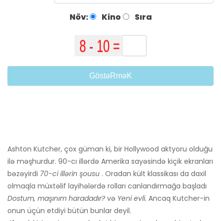
Növ:
Kino
Sıra
GöstəRməK
Ashton Kutcher, çox güman ki, bir Hollywood aktyoru olduğu
ilə məşhurdur. 90-cı illərdə Amerika sayəsində kiçik ekranları
bəzəyirdi
70-ci illərin şousu
. Oradan kült klassikası da daxil
olmaqla müxtəlif layihələrdə rolları canlandırmağa başladı
Dostum, maşınım haradadır?
və
Yeni evli.
Ancaq Kutcher-in
onun üçün etdiyi bütün bunlar deyil.