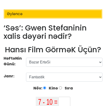
Əyləncə
‘Səs’: Gwen Stefaninin
xalis dəyəri nədir?
Hansı Film GörməK Üçün?
HəFtəNin
Günü:
Janr:
Növ:
Kino
Sıra