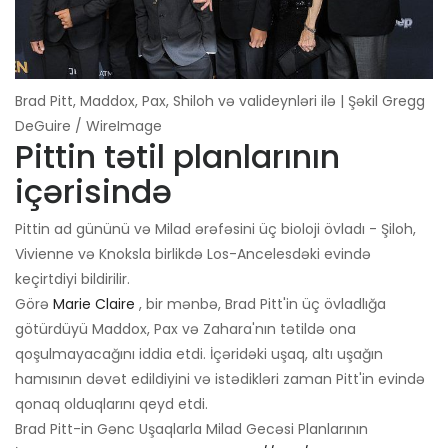
Brad Pitt, Maddox, Pax, Shiloh və valideynləri ilə | Şəkil Gregg
DeGuire / WireImage
Pittin tətil planlarının
içərisində
Pittin ad gününü və Milad ərəfəsini üç bioloji övladı - Şiloh,
Vivienne və Knoksla birlikdə Los-Ancelesdəki evində
keçirtdiyi bildirilir.
Görə
Marie Claire
, bir mənbə, Brad Pitt'in üç övladlığa
götürdüyü Maddox, Pax və Zahara'nın tətildə ona
qoşulmayacağını iddia etdi. İçəridəki uşaq, altı uşağın
hamısının dəvət edildiyini və istədikləri zaman Pitt'in evində
qonaq olduqlarını qeyd etdi.
Brad Pitt-in Gənc Uşaqlarla Milad Gecəsi Planlarının