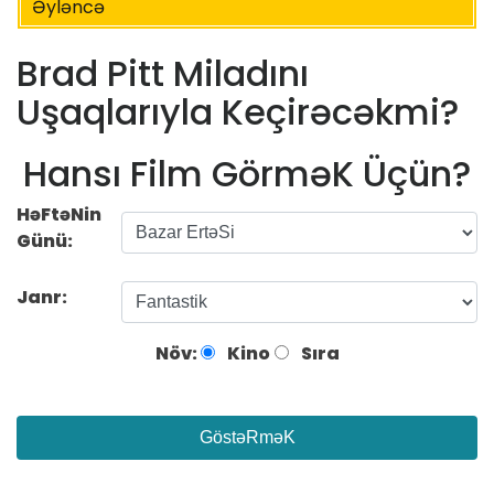
Əyləncə
Brad Pitt Miladını
Uşaqlarıyla Keçirəcəkmi?
Hansı Film GörməK Üçün?
HəFtəNin
Günü:
Janr:
Növ:
Kino
Sıra
GöstəRməK