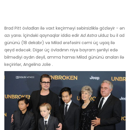
Brad Pitt övladları ilə vaxt keçirməyi səbirsizliklə gözləyir - ən
azı yarısı. İçindəki qaynaqlar iddia edir
Ad Astra
ulduz bu il ad
gününü (18 dekabr) və Milad ərəfəsini cəmi üç uşaq ilə
qeyd edəcək. Digər üç övladının niyə bayram şənliyi edə
bilmədiyi aydın deyil, amma hamısı Milad gününü anaları ilə
keçirirlər, Angelina Jolie .