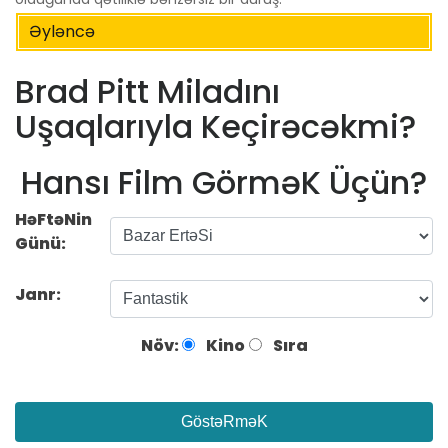
Əyləncə
Brad Pitt Miladını
Uşaqlarıyla Keçirəcəkmi?
Hansı Film GörməK Üçün?
HəFtəNin
Günü:
Janr:
Növ:
Kino
Sıra
GöstəRməK