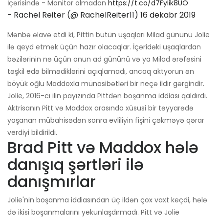
İçərisində - Monitor olmadan
https://t.co/d7FyIik8UO
- Rachel Reiter (@ RachelReiter11)
16 dekabr 2019
Mənbə əlavə etdi ki, Pittin bütün uşaqları Milad gününü Jolie
ilə qeyd etmək üçün hazır olacaqlar. İçəridəki uşaqlardan
bəzilərinin nə üçün onun ad gününü və ya Milad ərəfəsini
təşkil edə bilmədiklərini açıqlamadı, ancaq aktyorun ən
böyük oğlu Maddoxla münasibətləri bir neçə ildir gərgindir.
Jolie, 2016-cı ilin payızında Pittdən boşanma iddiası qaldırdı.
Aktrisanın Pitt və Maddox arasında xüsusi bir təyyarədə
yaşanan mübahisədən sonra evliliyin fişini çəkməyə qərar
verdiyi bildirildi.
Brad Pitt və Maddox hələ
danışıq şərtləri ilə
danışmırlar
Jolie'nin boşanma iddiasından üç ildən çox vaxt keçdi, hələ
də ikisi boşanmalarını yekunlaşdırmadı. Pitt və Jolie