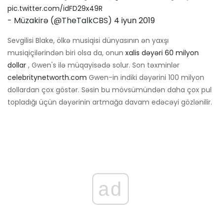
pic.twitter.com/idFD29x49R
- Müzakirə (@TheTalkCBS)
4 iyun 2019
Sevgilisi Blake, ölkə musiqisi dünyasının ən yaxşı
musiqiçilərindən biri olsa da, onun
xalis dəyəri 60 milyon
dollar
, Gwen's ilə müqayisədə solur. Son təxminlər
celebritynetworth.com
Gwen-in indiki dəyərini 100 milyon
dollardan çox göstər. Səsin bu mövsümündən daha çox pul
topladığı üçün dəyərinin artmağa davam edəcəyi gözlənilir.
ad