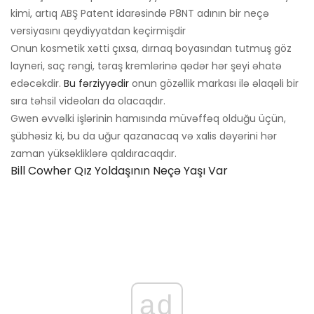
kimi, artıq ABŞ Patent idarəsində P8NT adının bir neçə
versiyasını qeydiyyatdan keçirmişdir
Onun kosmetik xətti çıxsa, dırnaq boyasından tutmuş göz
layneri, saç rəngi, təraş kremlərinə qədər hər şeyi əhatə
edəcəkdir.
Bu fərziyyədir
onun gözəllik markası ilə əlaqəli bir
sıra təhsil videoları da olacaqdır.
Gwen əvvəlki işlərinin hamısında müvəffəq olduğu üçün,
şübhəsiz ki, bu da uğur qazanacaq və xalis dəyərini hər
zaman yüksəkliklərə qaldıracaqdır.
Bill Cowher Qız Yoldaşının Neçə Yaşı Var
ad