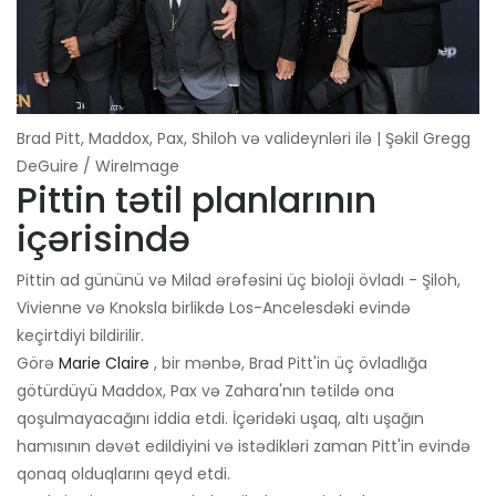
Brad Pitt, Maddox, Pax, Shiloh və valideynləri ilə | Şəkil Gregg
DeGuire / WireImage
Pittin tətil planlarının
içərisində
Pittin ad gününü və Milad ərəfəsini üç bioloji övladı - Şiloh,
Vivienne və Knoksla birlikdə Los-Ancelesdəki evində
keçirtdiyi bildirilir.
Görə
Marie Claire
, bir mənbə, Brad Pitt'in üç övladlığa
götürdüyü Maddox, Pax və Zahara'nın tətildə ona
qoşulmayacağını iddia etdi. İçəridəki uşaq, altı uşağın
hamısının dəvət edildiyini və istədikləri zaman Pitt'in evində
qonaq olduqlarını qeyd etdi.