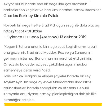
Aktyor bilir ki, hamısı son bir neçə ildə çox dramatik
hadisələrdən keçiblər və heç kimi narahat etmək istəmirlər.
Charles Barkley Kiminlə Evlidir
Növbəti bir neçə həftə Brad Pitt üçün sevgi ilə dolu olacaq
https://t.co/XrDFLlXSae
- Əyləncə Bu Gecə (@etnow)
13 dekabr 2019
“Keçən il Zahara onunla bir neçə saat keçirdi, amma bu il
onu gözləmir. Brad artıq Maddox, Pax və ya Zaharanın
gəlməsini istəməz. Bunun hamını narahat etdiyini bilir.
Onsuz da bu qədər əziyyət çəkdikləri üçün məcbur
etməməyə qərar verdi ”dedi.
Jolie, Pitt və uşaqları ilə əlaqəli şayiələr barədə bir şey
söyləməyib. Bir neçə ay əvvəl Maddoksdan Brad Pittlə
münasibətləri barədə soruşdular və atasının Cənubi
Koreyada onu ziyarət etməyi planlaşdırdığına dair bir fikri
olmadığını açıqladı.