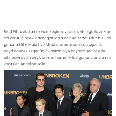
Brad Pitt övladları ilə vaxt keçirməyi səbirsizliklə gözləyir - ən
azı yarısı. İçindəki qaynaqlar iddia edir
Ad Astra
ulduz bu il ad
gününü (18 dekabr) və Milad ərəfəsini cəmi üç uşaq ilə
qeyd edəcək. Digər üç övladının niyə bayram şənliyi edə
bilmədiyi aydın deyil, amma hamısı Milad gününü anaları ilə
keçirirlər, Angelina Jolie .