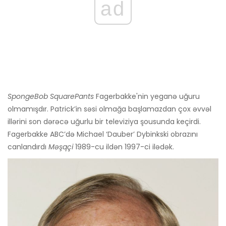
ad
SpongeBob SquarePants
Fagerbakke'nin yeganə uğuru
olmamışdır. Patrick’in səsi olmağa başlamazdan çox əvvəl
illərini son dərəcə uğurlu bir televiziya şousunda keçirdi.
Fagerbakke ABC’də Michael ‘Dauber’ Dybinkski obrazını
canlandırdı
Məşqçi
1989-cu ildən 1997-ci ilədək.