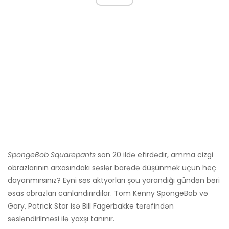
SpongeBob Squarepants
son 20 ildə efirdədir, amma cizgi
obrazlarının arxasındakı səslər barədə düşünmək üçün heç
dayanmırsınız? Eyni səs aktyorları şou yarandığı gündən bəri
əsas obrazları canlandırırdılar. Tom Kenny SpongeBob və
Gary, Patrick Star isə Bill Fagerbakke tərəfindən
səsləndirilməsi ilə yaxşı tanınır.