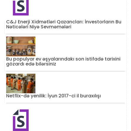
C&J Enerji Xidmətləri Qazancları: İnvestorların Bu
Nəticələri Niyə Sevməmələri
Bu populyar ev əşyalarındakı son istifadə tarixini
gözardı edə bilərsiniz
Netflix-də yenilik: İyun 2017-ci il buraxılışı