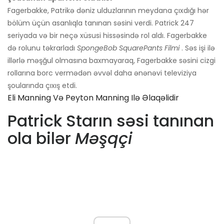
Fagerbakke, Patrikə dəniz ulduzlarının meydana çıxdığı hər
bölüm üçün asanlıqla tanınan səsini verdi. Patrick 247
seriyada və bir neçə xüsusi hissəsində rol aldı. Fagerbakke
də rolunu təkrarladı
SpongeBob SquarePants Filmi
. Səs işi ilə
illərlə məşğul olmasına baxmayaraq, Fagerbakke səsini cizgi
rollarına borc vermədən əvvəl daha ənənəvi televiziya
şoularında çıxış etdi.
Eli Manning Və Peyton Manning Ilə Əlaqəlidir
Patrick Starın səsi tanınan
ola bilər
Məşqçi