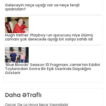
Gələcəyin neçə uşağı var və neçə fərqli
qadından?
Hugh Hefner: Playboy-un qurucusu niyə ölümü
zamanı şok dərəcədə aşağı bir xalqa sahib idi
‘Blue Bloods’ Season 10 Fragmanı Jamie'nin Eddini
Toylarından Sonra Bir Eşik Üzərində Daşıdığını
Göstərir
Daha ƏTraflı
Oscar De La Hoya Neçə Yaşındadır