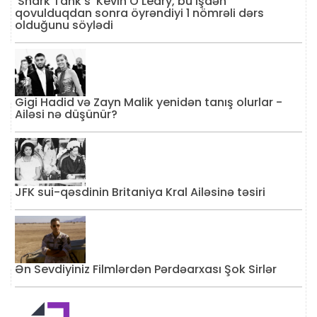
'Shark Tank's' Kevin O'Leary, bu işdən
qovulduqdan sonra öyrəndiyi 1 nömrəli dərs
olduğunu söylədi
Gigi Hadid və Zayn Malik yenidən tanış olurlar -
Ailəsi nə düşünür?
JFK sui-qəsdinin Britaniya Kral Ailəsinə təsiri
Ən Sevdiyiniz Filmlərdən Pərdəarxası Şok Sirlər