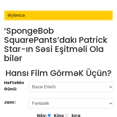
Əyləncə
‘SpongeBob
SquarePants’dakı Patrick
Star-ın Səsi Eşitməli Ola
bilər
Hansı Film GörməK Üçün?
HəFtəNin
Günü:
Janr:
Növ:
Kino
Sıra