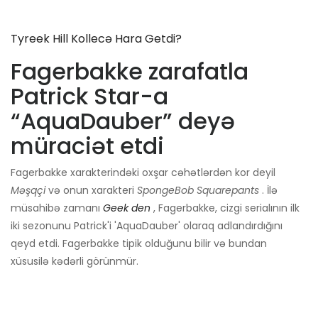
Tyreek Hill Kollecə Hara Getdi?
Fagerbakke zarafatla
Patrick Star-a
“AquaDauber” deyə
müraciət etdi
Fagerbakke xarakterindəki oxşar cəhətlərdən kor deyil
Məşqçi
və onun xarakteri
SpongeBob Squarepants
. İlə
müsahibə zamanı
Geek den
, Fagerbakke, cizgi serialının ilk
iki sezonunu Patrick'i 'AquaDauber' olaraq adlandırdığını
qeyd etdi. Fagerbakke tipik olduğunu bilir və bundan
xüsusilə kədərli görünmür.