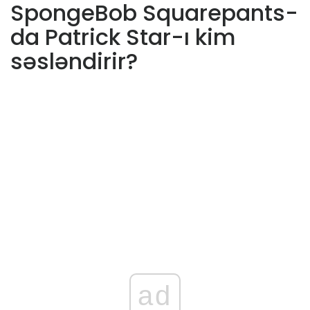
SpongeBob Squarepants-
da Patrick Star-ı kim
səsləndirir?
ad