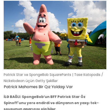
Patrick Star və SpongeBob SquarePants | Tase Katopodis /
Nickelodeon üçün Getty Şəkillər
Patrick Mahomes Bir Qız Yoldaşı Var
İLƏ BAĞLI: SpongeBob’un BFF Patrick Star Öz
Spinoff'unu yerə endirdi və dünyanın ən yaxşı tok-
şousunun aparıcısı ola bilər