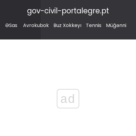
gov-civil-portalegre.pt
ƏSas
Avrokubok
Buz Xokkeyı
Tennis
Müğənni
ad