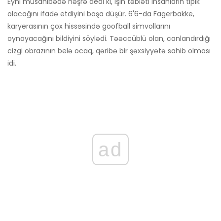
Eyni müsahibədə nəşrə dedi ki, işin təbiəti insanların tipik
olacağını ifadə etdiyini başa düşür. 6'6-da Fagerbakke,
karyerasının çox hissəsində goofball simvollarını
oynayacağını bildiyini söylədi. Təəccüblü olan, canlandırdığı
cizgi obrazının belə ocaq, qəribə bir şəxsiyyətə sahib olması
idi.
ad