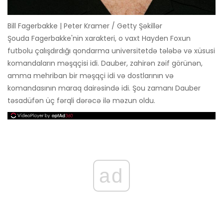
Bill Fagerbakke | Peter Kramer / Getty Şəkillər
Şouda Fagerbakke'nin xarakteri, o vaxt Hayden Foxun
futbolu çalışdırdığı qondarma universitetdə tələbə və xüsusi
komandaların məşqçisi idi. Dauber, zahirən zəif görünən,
amma mehriban bir məşqçi idi və dostlarının və
komandasının maraq dairəsində idi. Şou zamanı Dauber
təsadüfən üç fərqli dərəcə ilə məzun oldu.
ad