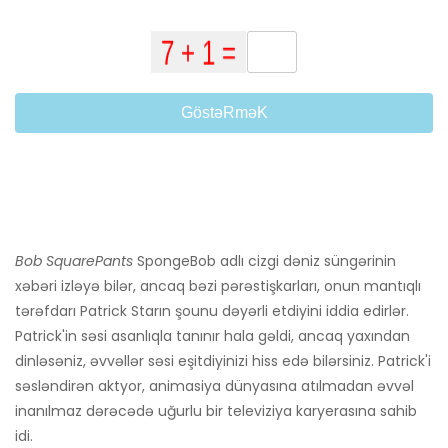
GöstəRməK
Bob SquarePants
SpongeBob adlı cizgi dəniz süngərinin
xəbəri izləyə bilər, ancaq bəzi pərəstişkarları, onun mantıqlı
tərəfdarı Patrick Starın şounu dəyərli etdiyini iddia edirlər.
Patrick'in səsi asanlıqla tanınır hala gəldi, ancaq yaxından
dinləsəniz, əvvəllər səsi eşitdiyinizi hiss edə bilərsiniz. Patrick'i
səsləndirən aktyor, animasiya dünyasına atılmadan əvvəl
inanılmaz dərəcədə uğurlu bir televiziya karyerasına sahib
idi.