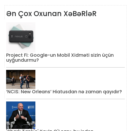
Ən Çox Oxunan XəBəRləR
Project Fi: Google-un Mobil Xidməti sizin üçün
uyğundurmu?
‘NCIS: New Orleans’ Hiatusdan nə zaman qayıdır?