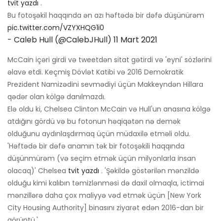
tvit yazdı
.
Bu fotoşəkil haqqında ən azı həftədə bir dəfə düşünürəm
pic.twitter.com/VZYXHQG1i0
- Caleb Hull (@CalebJHull)
11 Mart 2021
McCain içəri girdi və tweetdən sitat gətirdi və 'eyni' sözlərini
əlavə etdi. Keçmiş Dövlət Katibi və 2016 Demokratik
Prezident Namizədini sevmədiyi üçün Makkeyndən Hillara
qədər olan kölgə danılmazdı.
Elə oldu ki, Chelsea Clinton McCain və Hull'un anasına kölgə
atdığını gördü və bu fotonun həqiqətən nə demək
olduğunu aydınlaşdırmaq üçün müdaxilə etməli oldu.
'Həftədə bir dəfə anamın tək bir fotoşəkili haqqında
düşünmürəm (və seçim etmək üçün milyonlarla insan
olacaq)' Chelsea
tvit yazdı
. 'Şəkildə göstərilən mənzildə
olduğu kimi kalıbın təmizlənməsi də daxil olmaqla, ictimai
mənzillərə daha çox maliyyə vəd etmək üçün [New York
City Housing Authority] binasını ziyarət edən 2016-dan bir
görüntü.'