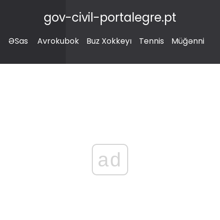
gov-civil-portalegre.pt
ƏSas
Avrokubok
Buz Xokkeyı
Tennis
Müğənni
ad