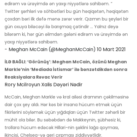
edirəm və ürəyimdə ən yaxşı niyyətlərə sahibəm. ”
Twitter şərhləri və söhbətləri bu gün həqiqətən, həqiqətən
çoxdan bəri ilk dəfə mənə zərər verir. Qızımın bu şeyləri bir
gün oxuya biləcəyi ilə barışmaq çətindir ... Yalnız deyə
bilərəm ki, hər gün əlimdən gələni edirəm və ürəyimdə ən
yaxşı niyyətlərə sahibəm.
- Meghan McCain (@MeghanMcCain)
10 Mart 2021
İLƏ BAĞLI: ‘Görünüş’: Meghan McCain, özünü Meghan
Markle’nin ‘Mediada İstismar’ ilə bənzətdikdən sonra
Reaksiyalara Rəvac Verir
Rory Mcilroyun Xalis Dəyəri Nədir
McCain, Meghan Markle və kral ailəsi dramının çəkilməsinə
dair çox şey aldı. Hər kəs bir insana hücum etmək üçün
fikirlərini söyləmək üçün yığdıqları üçün Twitter zəhərli bir
mühit ola bilər. Bu səbəbdən də Makkeynin, şübhəsiz ki,
trollara hücum edəcək Hillari-nin şəklini lağa qoyması,
ikincisi, Chelsea-yə geri çırpması ziddiyyətlidir.