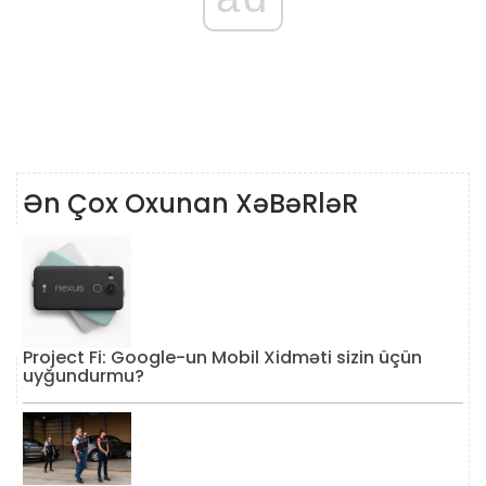
Ən Çox Oxunan XəBəRləR
Project Fi: Google-un Mobil Xidməti sizin üçün
uyğundurmu?