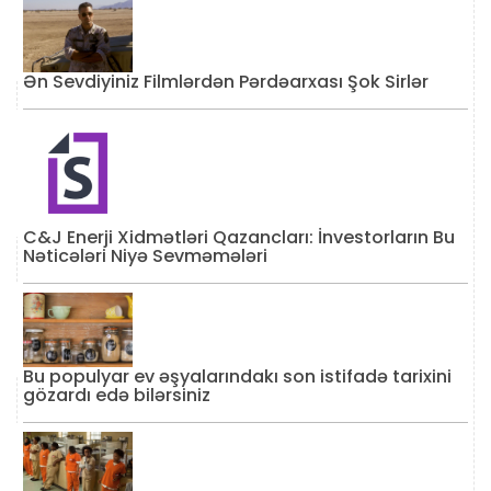
Ən Sevdiyiniz Filmlərdən Pərdəarxası Şok Sirlər
C&J Enerji Xidmətləri Qazancları: İnvestorların Bu
Nəticələri Niyə Sevməmələri
Bu populyar ev əşyalarındakı son istifadə tarixini
gözardı edə bilərsiniz