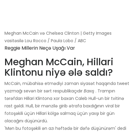
Meghan McCain və Chelsea Clinton | Getty Images
vasitəsilə Lou Rocco / Paula Lobo / ABC
Reggie Millerin Neçə Uşağı Var
Meghan McCain, Hillari
Klintonu niyə ələ saldı?
McCain, mübahisə etmədiyi zaman siyasət haqqında tweet
yazmağı sevən bir sərt respublikaçıdır
Baxış
. Trampın
tərəfdarı Hillari Klintona xor baxan Caleb Hull-un bir tvitinə
rast gəldi. Hull, bir mənzilə girib ətrafa baxdığının viral bir
fotoşəkili üçün Hillari kölgə salmaq üçün yaxşı bir gün
olacağını düşünürdü.
'Mən bu fotoşəkili ən azı həftədə bir dəfə düşünürəm' dedi