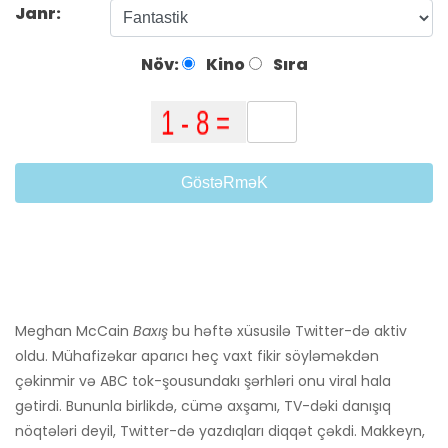
Janr:
Növ:
Kino
Sıra
GöstəRməK
Meghan McCain
Baxış
bu həftə xüsusilə Twitter-də aktiv
oldu. Mühafizəkar aparıcı heç vaxt fikir söyləməkdən
çəkinmir və ABC tok-şousundakı şərhləri onu viral hala
gətirdi. Bununla birlikdə, cümə axşamı, TV-dəki danışıq
nöqtələri deyil, Twitter-də yazdıqları diqqət çəkdi. Makkeyn,