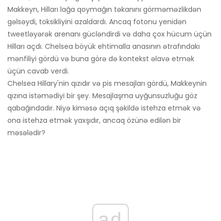
Makkeyn, Hilları lağa qoymağın təkanını görməməzlikdən
gəlsəydi, toksikliyini azaldardı. Ancaq fotonu yenidən
tweetləyərək arenanı gücləndirdi və daha çox hücum üçün
Hilları açdı. Chelsea böyük ehtimalla anasının ətrafındakı
mənfiliyi gördü və buna görə də kontekst əlavə etmək
üçün cavab verdi.
Chelsea Hillary'nin qızıdır və pis mesajları gördü, Makkeynin
qızına istəmədiyi bir şey. Mesajlaşma uyğunsuzluğu göz
qabağındadır. Niyə kiməsə açıq şəkildə istehza etmək və
ona istehza etmək yaxşıdır, ancaq özünə edilən bir
məsələdir?
ad