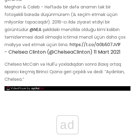
Meghan & Caleb - Həftədə bir dəfə anamın tək bir
fotoşəkili barədə düşünmürəm (& seçim etmək üçün
milyonlar tapacaqdı!). 2016-cı ildə ziyarət etdiyi bir
görüntüdür
@NEA
şəkildəki mənzildə olduğu kimi kalıbın
təmizlənməsi daxil olmaqla ictimai mənzil üçün daha çox
maliyyə vəd etmək üçün bina.
https://t.co/G0b507JV1F
- Chelsea Clinton (@ChelseaClinton)
11 Mart 2021
Chelsea McCain və Hull'u yoxladıqdan sonra
Baxış
ortaq
aparıcı keçmiş Birinci Qızına geri çırpıldı və dedi: “Aydınlan,
Chelsea.”
ad