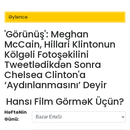
Əyləncə
'Görünüş': Meghan
McCain, Hillari Klintonun
Kölgəli Fotoşəkilini
Tweetlədikdən Sonra
Chelsea Clinton'a
‘Aydınlanmasını’ Deyir
Hansı Film GörməK Üçün?
HəFtəNin
Günü: