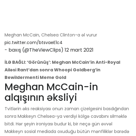
Meghan McCain, Chelsea Clinton-a əl vurur
pic.twitter.com/btsvaeE1c4
- baxış (@TheViewClips)
12 mart 2021
İLƏ BAĞLI: ‘Görünüş’: Meghan McCain’in Anti-Royal
Ailəsi Rant’dan sonra Whoopi Goldberg’in
Bewildermenti Meme Gold
Meghan McCain-in
alqışının əksliyi
Tvitlərin əks reaksiyası onun zaman çizelgesini basdığından
sonra Makkeyn Chelsea-ya verdiyi kölgə cavabını silməklə
bitdi. Hər şeyin ironiyası budur ki, bir neçə gün əvvəl
Makkeyn sosial mediada oxuduğu bütün mənfiliklər barədə