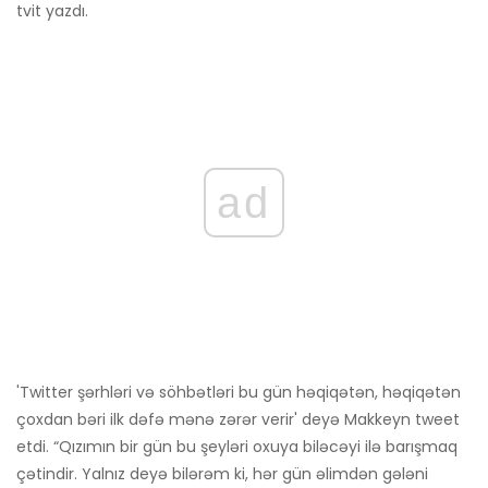
tvit yazdı.
ad
'Twitter şərhləri və söhbətləri bu gün həqiqətən, həqiqətən
çoxdan bəri ilk dəfə mənə zərər verir' deyə Makkeyn tweet
etdi. “Qızımın bir gün bu şeyləri oxuya biləcəyi ilə barışmaq
çətindir. Yalnız deyə bilərəm ki, hər gün əlimdən gələni