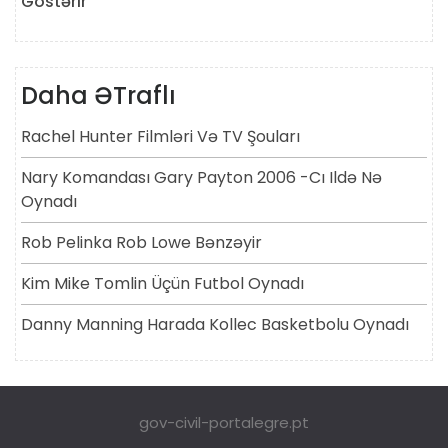
Göstərir
Daha ƏTraflı
Rachel Hunter Filmləri Və TV Şouları
Nary Komandası Gary Payton 2006 -cı Ildə Nə
Oynadı
Rob Pelinka Rob Lowe Bənzəyir
Kim Mike Tomlin Üçün Futbol Oynadı
Danny Manning Harada Kollec Basketbolu Oynadı
gov-civil-portalegre.pt