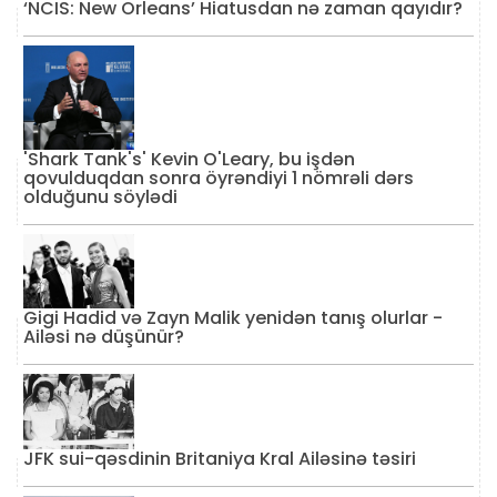
‘NCIS: New Orleans’ Hiatusdan nə zaman qayıdır?
'Shark Tank's' Kevin O'Leary, bu işdən
qovulduqdan sonra öyrəndiyi 1 nömrəli dərs
olduğunu söylədi
Gigi Hadid və Zayn Malik yenidən tanış olurlar -
Ailəsi nə düşünür?
JFK sui-qəsdinin Britaniya Kral Ailəsinə təsiri