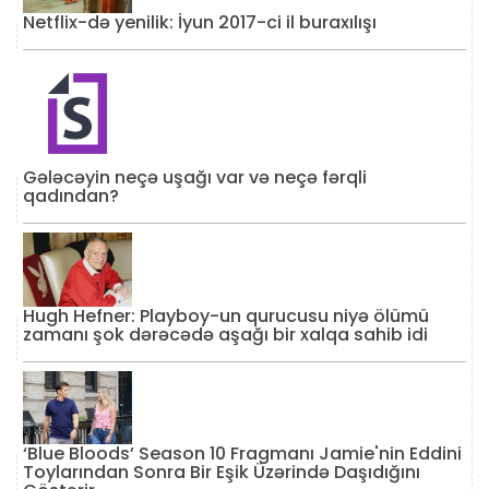
Netflix-də yenilik: İyun 2017-ci il buraxılışı
Gələcəyin neçə uşağı var və neçə fərqli
qadından?
Hugh Hefner: Playboy-un qurucusu niyə ölümü
zamanı şok dərəcədə aşağı bir xalqa sahib idi
‘Blue Bloods’ Season 10 Fragmanı Jamie'nin Eddini
Toylarından Sonra Bir Eşik Üzərində Daşıdığını