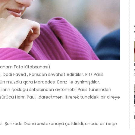
raham Foto Kitabxanası)
 Dodi Fayed , Parisdən səyahət edirdilər. Ritz Paris
ün muzdlu qara Mercedes-Benz-lə ayrılmışdılar.
ilərin çoxluğu səbəbindən avtomobil Paris tünelindən
sürücü Henri Paul, idarəetməni itirərək tuneldəki bir dirəyə
di. Şahzadə Diana xəstəxanaya çatdırıldı, ancaq bir neçə