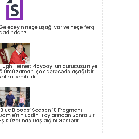
Gələcəyin neçə uşağı var və neçə fərqli
qadından?
Hugh Hefner: Playboy-un qurucusu niyə
ölümü zamanı şok dərəcədə aşağı bir
xalqa sahib idi
‘Blue Bloods’ Season 10 Fragmanı
Jamie'nin Eddini Toylarından Sonra Bir
Eşik Üzərində Daşıdığını Göstərir