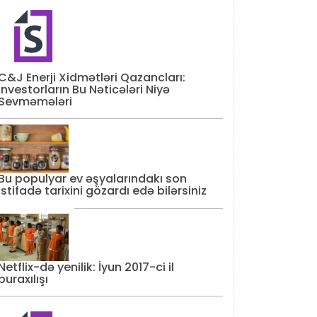
C&J Enerji Xidmətləri Qazancları:
İnvestorların Bu Nəticələri Niyə
Sevməmələri
Bu populyar ev əşyalarındakı son
istifadə tarixini gözardı edə bilərsiniz
Netflix-də yenilik: İyun 2017-ci il
buraxılışı