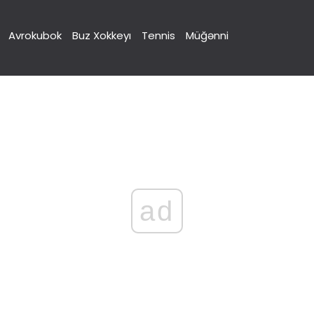
Avrokubok
Buz Xokkeyı
Tennis
Müğənni
ad