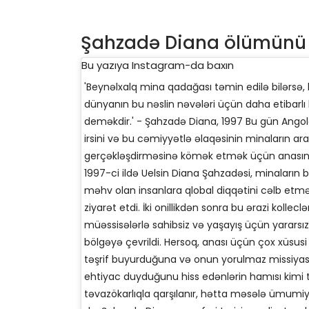
Şahzadə Diana ölümünü p
Bu yazıya Instagram-da baxın
'Beynəlxalq mina qadağası təmin edilə bilərsə, b
dünyanın bu nəslin nəvələri üçün daha etibarlı b
deməkdir.' - Şahzadə Diana, 1997 Bu gün Angol
irsini və bu cəmiyyətlə əlaqəsinin minaların ar
gerçəkləşdirməsinə kömək etmək üçün anasının
1997-ci ildə Uelsin Diana Şahzadəsi, minaların 
məhv olan insanlara qlobal diqqətini cəlb e
ziyarət etdi. İki onillikdən sonra bu ərazi kollecl
müəssisələrlə sahibsiz və yaşayış üçün yararsız
bölgəyə çevrildi. Hersoq, anası üçün çox xüsusi 
təşrif buyurduğuna və onun yorulmaz missiyası
ehtiyac duyduğunu hiss edənlərin hamısı kimi 
təvazökarlıqla qarşılanır, hətta məsələ ümumi