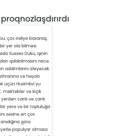
roqnozlaşdırırdı
u, çox irəliyə baxaraq,
ir yer ola bilməsi
ada Sussex Dükü, işinin
adan qaldırılmasını necə
 addımlarını izləyəcək.
böhranına və həyatı
tmək üçün Huambo'yu
ər, məktəblər və kiçik
 yerdən canlı və canlı
bir yerə və bir topluluğa
nı səsinə ən çox
tanıdığına görə
yyətlə populyar olmasa