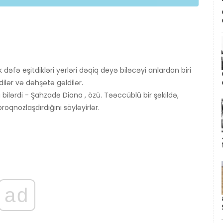
 dəfə eşitdikləri yerləri dəqiq deyə biləcəyi anlardan biri
ilər və dəhşətə gəldilər.
 bilərdi - Şahzadə Diana , özü. Təəccüblü bir şəkildə,
oqnozlaşdırdığını söyləyirlər.
ad