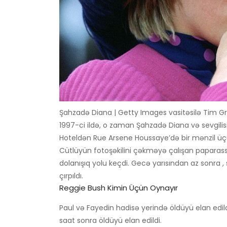
Şahzadə Diana | Getty Images vasitəsilə Tim G
1997-ci ildə, o zaman Şahzadə Diana və sevgilisi,
Hoteldən Rue Arsene Houssaye’də bir mənzil üç
Cütlüyün fotoşəkilini çəkməyə çalışan paparass
dolanışıq yolu keçdi. Gecə yarısından az sonra , 
çırpıldı.
Reggie Bush Kimin Üçün Oynayır
Paul və Fayedin hadisə yerində öldüyü elan edil
saat sonra öldüyü elan edildi.