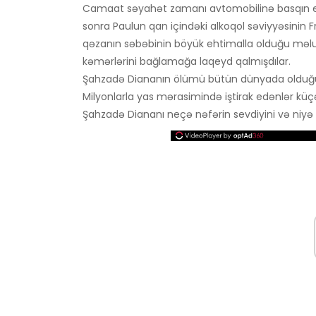
Camaat səyahət zamanı avtomobilinə basqın ed
sonra Paulun qan içindəki alkoqol səviyyəsinin 
qəzanın səbəbinin böyük ehtimalla olduğu məlu
kəmərlərini bağlamağa laqeyd qalmışdılar.
Şahzadə Diananın ölümü bütün dünyada olduğu ki
Milyonlarla yas mərasimində iştirak edənlər küç
Şahzadə Diananı neçə nəfərin sevdiyini və niyə 