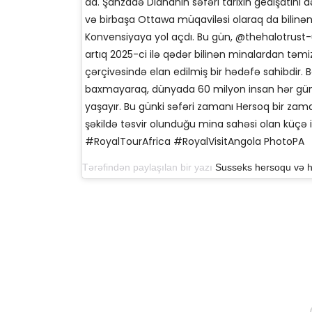
da. Şahzadə Diananın səfəri tarixin gedişatını
və birbaşa Ottawa müqaviləsi olaraq da bilinən 
Konvensiyaya yol açdı. Bu gün, @thehalotrust-u
artıq 2025-ci ilə qədər bilinən minalardan tə
çərçivəsində elan edilmiş bir hədəfə sahibdir. 
baxmayaraq, dünyada 60 milyon insan hər gün 
yaşayır. Bu günki səfəri zamanı Hersoq bir za
şəkildə təsvir olunduğu mina sahəsi olan küçə 
#RoyalTourAfrica #RoyalVisitAngola PhotoPA
Tərəfindən paylaşılan bir yazı
Susseks hersoqu və h