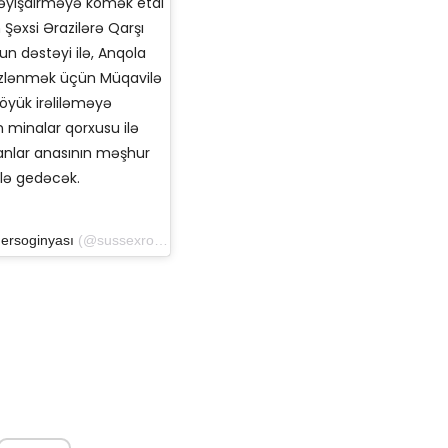
 dəyişdirməyə kömək etdi
Şəxsi Ərazilərə Qarşı
n dəstəyi ilə, Anqola
mizlənmək üçün Müqavilə
Böyük irəliləməyə
minalar qorxusu ilə
manlar anasının məşhur
ilə gedəcək.
ersoginyası
(@sussexroyal) 26 sentyabr 2019-cu il tarixində, saat 23: 15-də PDT