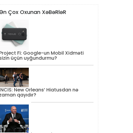
Ən Çox Oxunan XəBəRləR
Project Fi: Google-un Mobil Xidməti
sizin üçün uyğundurmu?
‘NCIS: New Orleans’ Hiatusdan nə
zaman qayıdır?