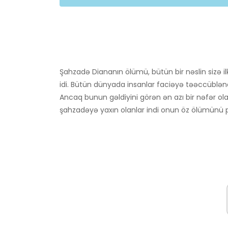
Şahzadə Diananın ölümü, bütün bir nəslin sizə ilk
idi. Bütün dünyada insanlar faciəyə təəccüblənd
Ancaq bunun gəldiyini görən ən azı bir nəfər ola
şahzadəyə yaxın olanlar indi onun öz ölümünü pr