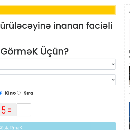
ürüləcəyinə inanan faciəli
m GörməK Üçün?
Kino
Sıra
GöstəRməK