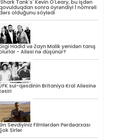
'Shark Tank's' Kevin O'Leary, bu işdən
qovulduqdan sonra öyrəndiyi 1 nömrəli
dərs olduğunu söylədi
Gigi Hadid və Zayn Malik yenidən tanış
olurlar - Ailəsi nə düşünür?
JFK sui-qəsdinin Britaniya Kral Ailəsinə
təsiri
Ən Sevdiyiniz Filmlərdən Pərdəarxası
Şok Sirlər