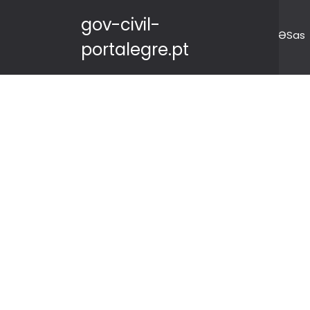
gov-civil-
ƏSas
portalegre.pt