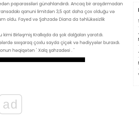
ən paparassiləri günahlandırdı. Ancaq bir araşdırmadan
Fransadakı qanuni limitdən 3,5 qat daha çox olduğu və
m oldu. Fayed və Şahzadə Diana da təhlükəsizlik
mi Birləşmiş Krallıqda da şok dalğaları yaratdı.
ələrdə sıxışaraq çoxlu sayda çiçək və hədiyyələr buraxdı.
onun həqiqətən ' Xalq şahzadəsi . '
ad