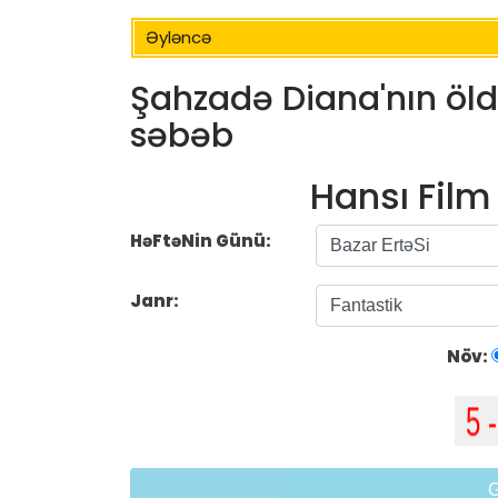
Əyləncə
Şahzadə Diana'nın öld
səbəb
Hansı Fil
HəFtəNin Günü:
Janr:
Növ: