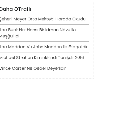
Daha ƏTraflı
Şəhərli Meyer Orta Məktəbi Harada Oxudu
Joe Buck Hər Hansı Bir Idman Növü Ilə
Məşğul Idi
Joe Madden Və John Madden Ilə Əlaqəlidir
Michael Strahan Kiminlə Indi Tanışdır 2016
Vince Carter Nə Qədər Dəyərlidir