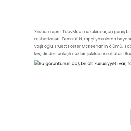
Xristian reper TobyMac müzakirə üçün geniş bir
mübarizələri. Təəssüf ki, rapçi yaxınlarda həyatın
yaşlı oğlu Truett Foster McKeehan'ın ölümü. To
keçidindən anlaşılmaz bir şəkildə narahatdır. Bud