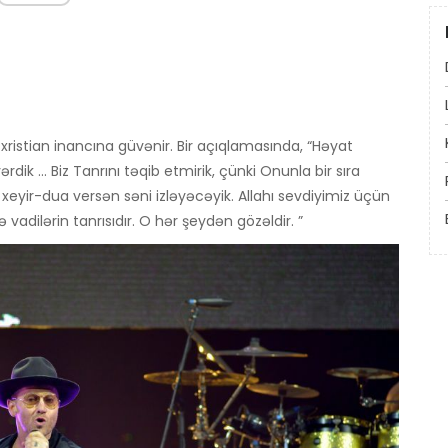
tian inancına güvənir. Bir açıqlamasında, “Həyat
k ... Biz Tanrını təqib etmirik, çünki Onunla bir sıra
eyir-dua versən səni izləyəcəyik. Allahı sevdiyimiz üçün
ə vadilərin tanrısıdır. O hər şeydən gözəldir. ”