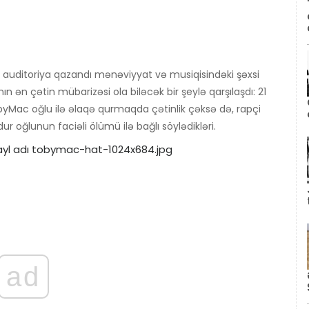
 auditoriya qazandı mənəviyyat və musiqisindəki şəxsi
ın ən çətin mübarizəsi ola biləcək bir şeylə qarşılaşdı: 21
byMac oğlu ilə əlaqə qurmaqda çətinlik çəksə də, rapçi
ur oğlunun faciəli ölümü ilə bağlı söylədikləri.
ad