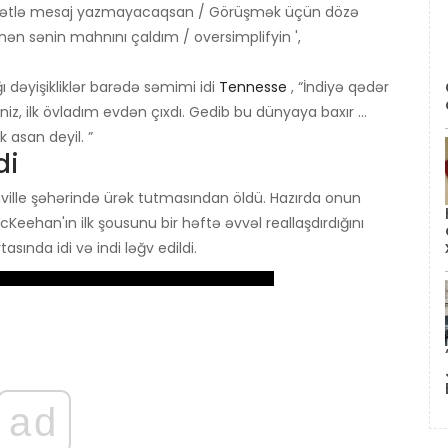
ətlə mesaj yazmayacaqsan / Görüşmək üçün dözə
ən sənin mahnını çaldım / oversimplifyin ',
 dəyişikliklər barədə səmimi idi
Tennesse
, “İndiyə qədər
irsiniz, ilk övladım evdən çıxdı. Gedib bu dünyaya baxır ...
 asan deyil. ”
di
ville şəhərində ürək tutmasından öldü. Hazırda onun
Keehan'ın ilk şousunu bir həftə əvvəl reallaşdırdığını
sında idi və indi ləğv edildi.
ad