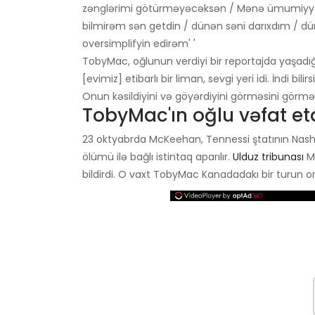
zənglərimi götürməyəcəksən / Mənə ümumiyy
bilmirəm sən getdin / dünən səni darıxdım / dün
oversimplifyin edirəm' '
TobyMac, oğlunun verdiyi bir reportajda yaşadığı
[evimiz] etibarlı bir liman, sevgi yeri idi. İndi bil
Onun kəsildiyini və göyərdiyini görməsini görmək
TobyMac'ın oğlu vəfat et
23 oktyabrda McKeehan, Tennessi ştatının Nash
ölümü ilə bağlı istintaq aparılır.
Ulduz tribunası
Mc
bildirdi. O vaxt TobyMac Kanadadakı bir turun orta