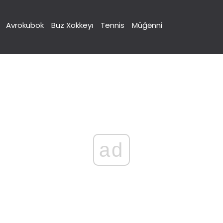
Avrokubok
Buz Xokkeyı
Tennis
Müğənni
ad