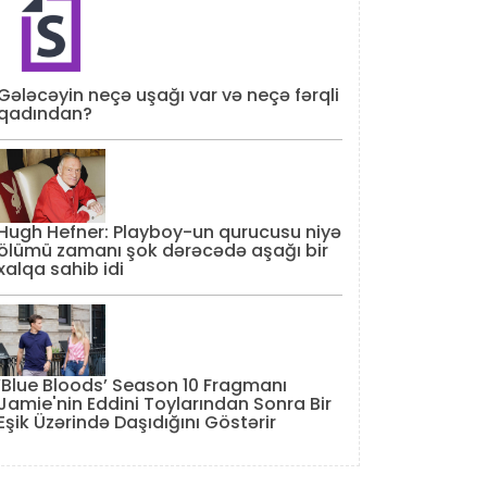
Gələcəyin neçə uşağı var və neçə fərqli
qadından?
Hugh Hefner: Playboy-un qurucusu niyə
ölümü zamanı şok dərəcədə aşağı bir
xalqa sahib idi
‘Blue Bloods’ Season 10 Fragmanı
Jamie'nin Eddini Toylarından Sonra Bir
Eşik Üzərində Daşıdığını Göstərir