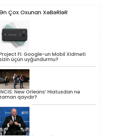
Ən Çox Oxunan XəBəRləR
Project Fi: Google-un Mobil Xidməti
sizin üçün uyğundurmu?
‘NCIS: New Orleans’ Hiatusdan nə
zaman qayıdır?