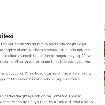
iləsi
alk adlı bir xristian qrupunun tərkibində məşhurlaşdı.
 ildə təqdim olunmuş albom
Momentum
, günün tipik rap
i solo albom buraxdı, bunlardan bir neçəsi ən yaxşı 20-yə
olan qrafiklər. Arvadı Amanda ilə birlikdə beş övladı var
ən böyüyü idi. Ömrü boyu atası ilə bir neçə dəfə musiqi
 rapçi idi. McKeehan bir ovuc solo musiqi buraxmışdı.
asibətləri dəyişməyə başladı və TobyMac-ı böyük
Skarlar” mahnısıyla duyğularını müzakirə etdi: “İndi telefon