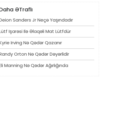
Daha ƏTraflı
Deion Sanders Jr Neçə Yaşındadır
Lütf Işarəsi Ilə Əlaqəli Mat Lütfdür
Kyrie Irving Nə Qədər Qazanır
Randy Orton Nə Qədər Dəyərlidir
Eli Manning Nə Qədər Ağırlığında