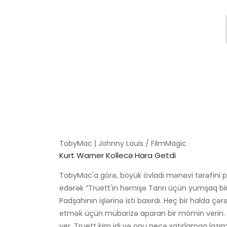
TobyMac | Johnny Louis / FilmMagic
Kurt Warner Kollecə Hara Getdi
TobyMac'a görə, böyük övladı mənəvi tərəfini p
edərək “Truett'in həmişə Tanrı üçün yumşaq bir n
Padşahının işlərinə isti baxırdı. Heç bir halda
etmək üçün mübarizə aparan bir mömin verin. Hər
ver. Truett kim idi və onu necə xatırlamaq lazımd