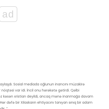
ad
aylaşdı. Sosial mediada oğlunun inancını müzakirə
öqtəsi var idi. İncil onu hərəkətə gətirdi. Qəlbi
 çərəz kəsən xristian deyildi, ancaq mənə inanmağa davam
 dəfə bir Xilaskarın ehtiyacını tanıyan sınıq bir adam
ır. ”