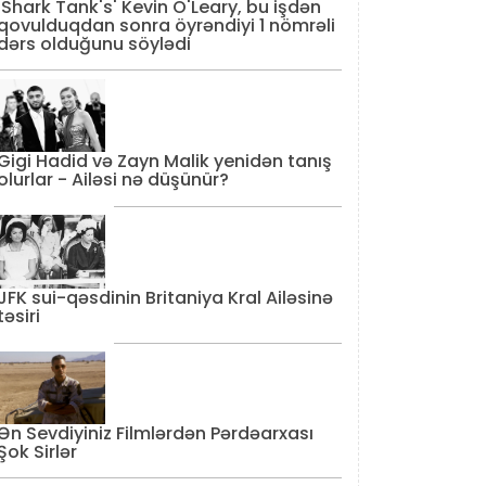
'Shark Tank's' Kevin O'Leary, bu işdən
qovulduqdan sonra öyrəndiyi 1 nömrəli
dərs olduğunu söylədi
Gigi Hadid və Zayn Malik yenidən tanış
olurlar - Ailəsi nə düşünür?
JFK sui-qəsdinin Britaniya Kral Ailəsinə
təsiri
Ən Sevdiyiniz Filmlərdən Pərdəarxası
Şok Sirlər