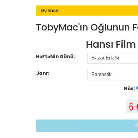
Əyləncə
TobyMac'ın Oğlunun F
Hansı Fil
HəFtəNin Günü:
Janr:
Növ: