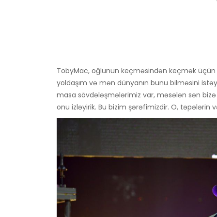
TobyMac, oğlunun keçməsindən keçmək üçün xris
yoldaşım və mən dünyanın bunu bilməsini istəyərdi
masa sövdələşmələrimiz var, məsələn sən bizə x
onu izləyirik. Bu bizim şərəfimizdir. O, təpələrin v