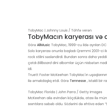
TobyMac | Johnny Louis / Töhfə verən
TobyMacın karyerası və a
Görə
AllMusic
TobyMac, 1999-cu ildə ayrılan DC T
Solo karyerası onunla başladı Qremmi 2001-ci
rock stilini səsləndirdi. Bundan sonra daha yedd
çatdı
Billboard
dini albomlar üçün nisbətən nadir 
idi.
Truett Foster McKeehan TobyMac'ın uşaqlarının 
ilə əməkdaşlıq etdi. Görə
Tennesse
, istəkli bir
TobyMac Florida | John Parra / Getty Images
McKeehan ailə evindən köçdükdə, atası ilə mün
sıxıntılara səbəb oldu. Sözlərini də ehtiva edən “