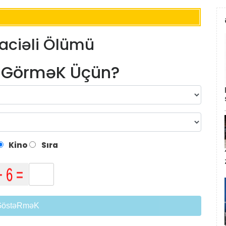
aciəli Ölümü
m GörməK Üçün?
Kino
Sıra
GöstəRməK