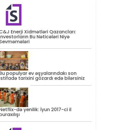
C&J Enerji Xidmətləri Qazancları:
İnvestorların Bu Nəticələri Niyə
Sevməmələri
Bu populyar ev əşyalarındakı son
istifadə tarixini gözardı edə bilərsiniz
Netflix-də yenilik: İyun 2017-ci il
buraxılışı