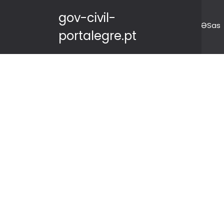
gov-civil-
ƏSas
portalegre.pt