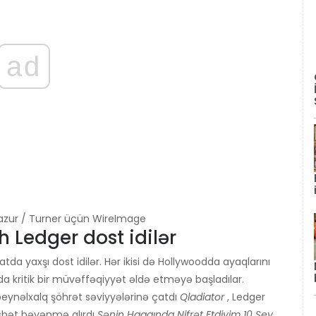
ad
Mazur / Turner üçün WireImage
 Ledger dost idilər
tda yaxşı dost idilər. Hər ikisi də Hollywoodda ayaqlarını
tda kritik bir müvəffəqiyyət əldə etməyə başladılar.
eynəlxalq şöhrət səviyyələrinə çatdı
Qladiator
, Ledger
bət bəyənmə alırdı
Sənin Haqqında Nifrət Etdiyim 10 Şey
.