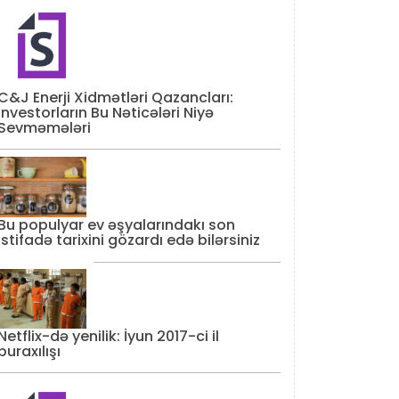
C&J Enerji Xidmətləri Qazancları:
İnvestorların Bu Nəticələri Niyə
Sevməmələri
Bu populyar ev əşyalarındakı son
istifadə tarixini gözardı edə bilərsiniz
Netflix-də yenilik: İyun 2017-ci il
buraxılışı