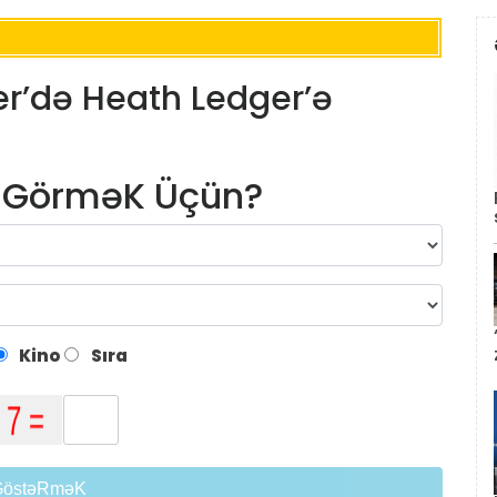
er’də Heath Ledger’ə
m GörməK Üçün?
Kino
Sıra
GöstəRməK