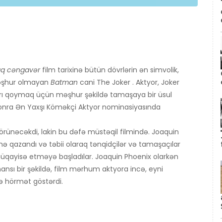
ıq cəngavər
film tarixinə bütün dövrlərin ən simvolik,
 məşhur olmayan
Batman
cani The Joker . Aktyor, Joker
yrı qoymaq üçün məşhur şəkildə tamaşaya bir üsul
onra Ən Yaxşı Köməkçi Aktyor nominasiyasında
rünəcəkdi, lakin bu dəfə müstəqil filmində. Joaquin
 qazandı və təbii olaraq tənqidçilər və tamaşaçılar
müqayisə etməyə başladılar. Joaquin Phoenix olarkən
nsı bir şəkildə, film mərhum aktyora incə, eyni
ə hörmət göstərdi.