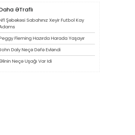
Daha ƏTraflı
Nfl Şəbəkəsi Sabahınız Xeyir Futbol Kay
Adams
Peggy Fleming Hazırda Harada Yaşayır
John Daly Neçə Dəfə Evləndi
Əlinin Neçə Uşağı Var Idi