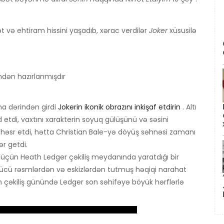
ət və ehtiram hissini yaşadıb, xərac verdilər
Joker
xüsusilə
ndən hazırlanmışdır
na dərindən girdi
Jokerin ikonik obrazını inkişaf etdirin
. Altı
etdi, vaxtını xarakterin soyuq gülüşünü və səsini
həsr etdi, hətta Christian Bale-yə döyüş səhnəsi zamanı
r getdi.
 üçün Heath Ledger çəkiliş meydanında yaratdığı bir
ütücü rəsmlərdən və eskizlərdən tutmuş həqiqi narahat
n çəkiliş günündə Ledger son səhifəyə böyük hərflərlə