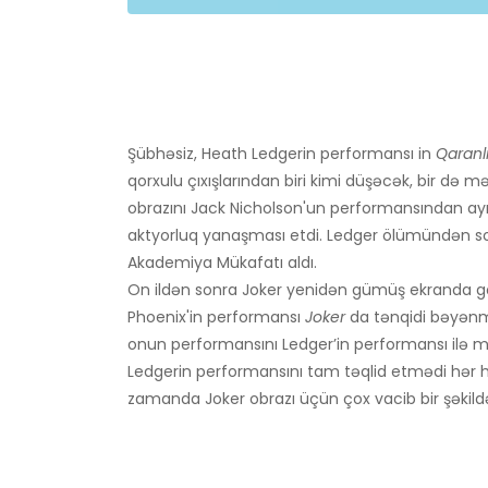
Şübhəsiz, Heath Ledgerin performansı in
Qaranl
qorxulu çıxışlarından biri kimi düşəcək, bir də
obrazını Jack Nicholson'un performansından a
aktyorluq yanaşması etdi. Ledger ölümündən s
Akademiya Mükafatı aldı.
On ildən sonra Joker yenidən gümüş ekranda gö
Phoenix'in performansı
Joker
da tənqidi bəyənmə
onun performansını Ledger’in performansı ilə 
Ledgerin performansını tam təqlid etmədi hər ha
zamanda Joker obrazı üçün çox vacib bir şəkild