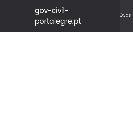
gov-civil-
ƏSas
portalegre.pt