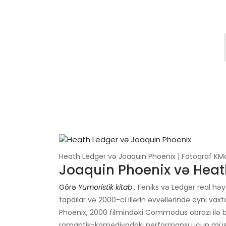
Heath Ledger və Joaquin Phoenix | Fotoqraf K
Joaquin Phoenix və Heath
Görə
Yumoristik kitab
,
Feniks və Ledger real həya
tapdılar və 2000-ci illərin əvvəllərində eyni vax
Phoenix, 2000 filmindəki Commodus obrazı ilə b
romantik-komediyadakı performansı üçün müs