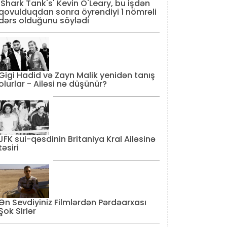
'Shark Tank's' Kevin O'Leary, bu işdən
qovulduqdan sonra öyrəndiyi 1 nömrəli
dərs olduğunu söylədi
Gigi Hadid və Zayn Malik yenidən tanış
olurlar - Ailəsi nə düşünür?
JFK sui-qəsdinin Britaniya Kral Ailəsinə
təsiri
Ən Sevdiyiniz Filmlərdən Pərdəarxası
Şok Sirlər