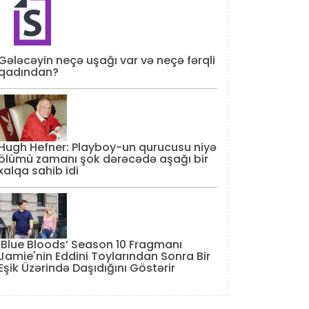
Gələcəyin neçə uşağı var və neçə fərqli
qadından?
Hugh Hefner: Playboy-un qurucusu niyə
ölümü zamanı şok dərəcədə aşağı bir
xalqa sahib idi
‘Blue Bloods’ Season 10 Fragmanı
Jamie'nin Eddini Toylarından Sonra Bir
Eşik Üzərində Daşıdığını Göstərir