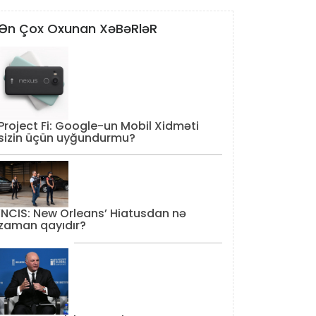
Ən Çox Oxunan XəBəRləR
Project Fi: Google-un Mobil Xidməti
sizin üçün uyğundurmu?
‘NCIS: New Orleans’ Hiatusdan nə
zaman qayıdır?