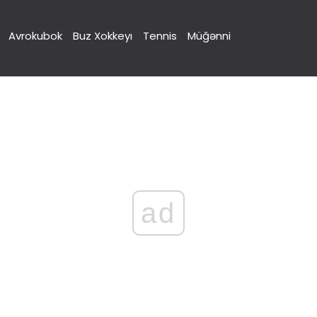
Avrokubok
Buz Xokkeyı
Tennis
Müğənni
ad