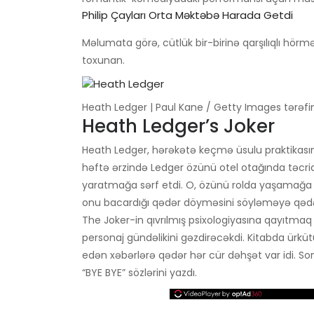
Philip Çayları Orta Məktəbə Harada Getdi
Məlumata görə, cütlük bir-birinə qarşılıqlı hörm
toxunan.
Heath Ledger | Paul Kane / Getty Images tərəfi
Heath Ledger’s Joker
Heath Ledger, hərəkətə keçmə üsulu praktikası
həftə ərzində Ledger özünü otel otağında təcrid 
yaratmağa sərf etdi. O, özünü rolda yaşamağa 
onu bacardığı qədər döyməsini söyləməyə qədə
The Joker-in qıvrılmış psixologiyasına qayıtmaq
personaj gündəlikini gəzdirəcəkdi. Kitabda ürk
edən xəbərlərə qədər hər cür dəhşət var idi. So
“BYE BYE” sözlərini yazdı.