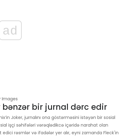
ad
ty Images
bənzər bir jurnal dərc edir
x’in Joker, jurnalını ona göstərməsini istəyən bir sosial
osial işçi səhifələri vərəqlədikcə içəridə narahat olan
edici rəsmlər və ifadələr yer alır, eyni zamanda Fleck'in