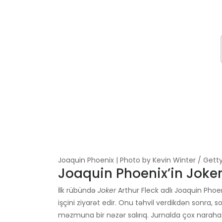
Joaquin Phoenix | Photo by Kevin Winter / Get
Joaquin Phoenix’in Joker 
İlk rübündə
Joker
Arthur Fleck adlı Joaquin Phoeni
işçini ziyarət edir. Onu təhvil verdikdən sonra, s
məzmuna bir nəzər salırıq. Jurnalda çox narahat 