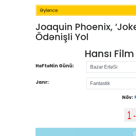
Əyləncə
Joaquin Phoenix, ‘Jok
Ödənişli Yol
Hansı Fil
HəFtəNin Günü:
Janr:
Növ: