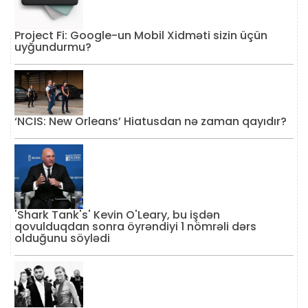
Project Fi: Google-un Mobil Xidməti sizin üçün
uyğundurmu?
‘NCIS: New Orleans’ Hiatusdan nə zaman qayıdır?
'Shark Tank's' Kevin O'Leary, bu işdən
qovulduqdan sonra öyrəndiyi 1 nömrəli dərs
olduğunu söylədi