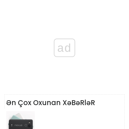
ad
Ən Çox Oxunan XəBəRləR