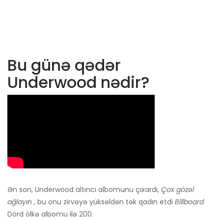
Bu günə qədər
Underwood nədir?
Ən son, Underwood altıncı albomunu çıxardı,
Çox gözəl
ağlayın
, bu onu zirvəyə yüksəldən tək qadın etdi
Billboard
Dörd ölkə albomu ilə 200.