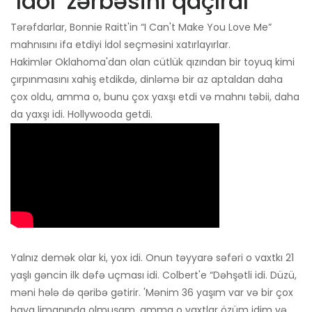
‘Idol’ zərbəsini qaçırdı
Tərəfdarlar, Bonnie Raitt'in “I Can't Make You Love Me”
mahnısını ifa etdiyi İdol seçməsini xatırlayırlar.
Hakimlər Oklahoma'dan olan cütlük qızından bir toyuq kimi
çırpınmasını xahiş etdikdə, dinləmə bir az aptaldan daha
çox oldu, amma o, bunu çox yaxşı etdi və mahnı təbii, daha
da yaxşı idi. Hollywooda getdi.
Yalnız demək olar ki, yox idi. Onun təyyarə səfəri o vaxtkı 21
yaşlı gəncin ilk dəfə uçması idi. Colbert'e “Dəhşətli idi. Düzü,
məni hələ də qəribə gətirir. 'Mənim 36 yaşım var və bir çox
hava limanında olmuşam, amma o vaxtlar özüm idim və