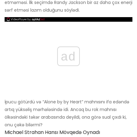
etməməsi. İlk seçimdə Randy Jackson bir az daha çox enerji
sərf etməsi lazım olduğunu söylədi.
ad
İpucu götürdü və “Alone by by Heart” mahnısını ifa edəndə
artıq yüksəliş mərhələsində idi. Ancaq bu rok mahnısı
ölkəsindəki təkər arabasında deyildi, ona görə sual çıxdı ki,
onu çəkə bilərmi?
Michael Strahan Hansı Mövqedə Oynadı