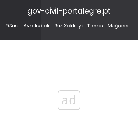
gov-civil-portalegre.pt
ƏSas
Avrokubok
Buz Xokkeyı
Tennis
Müğənni
ad