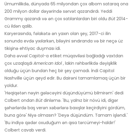
Ümumilikdə, dünyada 65 milyondan çox albom sataraq ona
200 milyon dollar dəyərində sərvət qazandırdı. Yeddi
Grammy qazandı və ən çox satılanlardan biri oldu
Büt
2014-
cü ildən qalib.
Karyerasında, fəlakətə ən yaxın olan şey, 2017-ci ilin
sonunda evdə yıxılarkən, biləyini sındıranda və bir neçə üz
tikişinə ehtiyac duyması idi.
Daha əvvəl Capitol-a etiket müqaviləsi bağladığı vaxtdan
çox uzaqlaşdı
American Idol
, lakin rəhbərlikdə dəyişiklik
olduğu üçün bundan heç bir şey çıxmadı. İndi Capitol
Nashville üçün qeyd edir. Bu dairəni tamamlamaq üçün bir
yoldur.
'Həqiqətən nəyin gələcəyini düşündüyümü bilmirəm' dedi
Colbert ondan
Büt
dinləmə. 'Bu, yalnız bir növü idi, digər
şəhərlərdə baş verən xəbərlərə baxışlar keçirdiyini gördüm,
buna görə' Niyə olmasın? 'Deyə düşündüm. Tamam işləndi.'
'Bu indiyə qədər oxuduğum ən qısa tərcümeyi-haldır!'
Colbert cavab verdi.