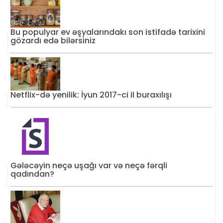
Bu populyar ev əşyalarındakı son istifadə tarixini
gözardı edə bilərsiniz
Netflix-də yenilik: İyun 2017-ci il buraxılışı
Gələcəyin neçə uşağı var və neçə fərqli
qadından?