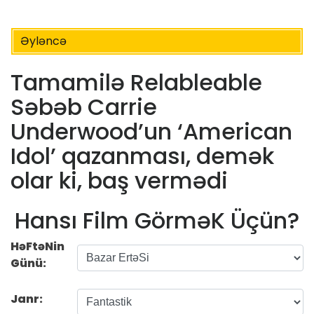
Əyləncə
Tamamilə Relableable
Səbəb Carrie
Underwood’un ‘American
Idol’ qazanması, demək
olar ki, baş vermədi
Hansı Film GörməK Üçün?
HəFtəNin
Günü:
Janr: