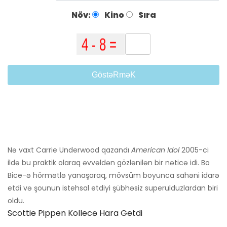
Növ:
Kino
Sıra
GöstəRməK
Nə vaxt Carrie Underwood qazandı
American Idol
2005-ci
ildə bu praktik olaraq əvvəldən gözlənilən bir nəticə idi. Bo
Bice-ə hörmətlə yanaşaraq, mövsüm boyunca sahəni idarə
etdi və şounun istehsal etdiyi şübhəsiz superulduzlardan biri
oldu.
Scottie Pippen Kollecə Hara Getdi