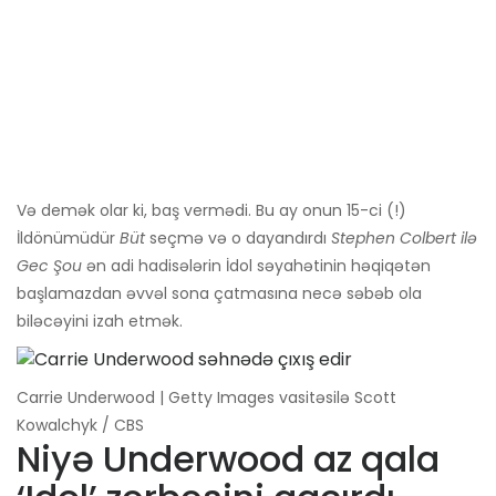
Və demək olar ki, baş vermədi. Bu ay onun 15-ci (!)
İldönümüdür
Büt
seçmə və o dayandırdı
Stephen Colbert ilə
Gec Şou
ən adi hadisələrin İdol səyahətinin həqiqətən
başlamazdan əvvəl sona çatmasına necə səbəb ola
biləcəyini izah etmək.
Carrie Underwood | Getty Images vasitəsilə Scott
Kowalchyk / CBS
Niyə Underwood az qala