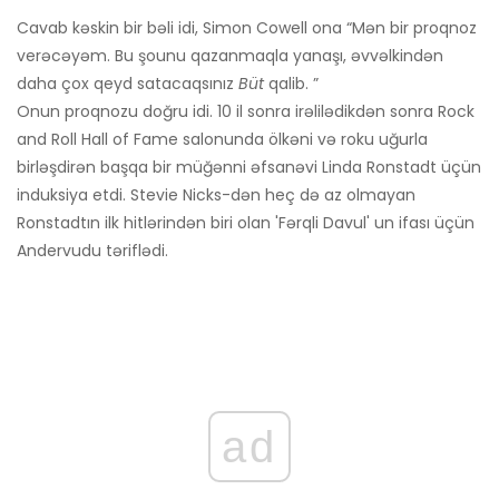
Cavab kəskin bir bəli idi, Simon Cowell ona “Mən bir proqnoz
verəcəyəm. Bu şounu qazanmaqla yanaşı, əvvəlkindən
daha çox qeyd satacaqsınız
Büt
qalib. ”
Onun proqnozu doğru idi. 10 il sonra irəlilədikdən sonra Rock
and Roll Hall of Fame salonunda ölkəni və roku uğurla
birləşdirən başqa bir müğənni əfsanəvi Linda Ronstadt üçün
induksiya etdi. Stevie Nicks-dən heç də az olmayan
Ronstadtın ilk hitlərindən biri olan 'Fərqli Davul' un ifası üçün
Andervudu təriflədi.
ad