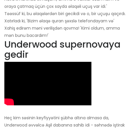
oraya çatmaq üçün çox sayda əlaqəli uçuş var idi.'
Təəssüf ki, bu əlaqələrdən biri gecikdi və o, bir uçuşu qaçırdı.
Xatırladı ki, 'Bizim əlaqə quran şəxslə telefondayam və'
Xahiş edirəm məni verilişdən qovma! 'Kimi oldum, amma
mən bunu bacardım!'
Underwood supernovaya
gedir
Heç kim səsinin keyfiyyətini şübhə altına almasa da,
Underwood əvvəlcə Aşil dabanına sahib idi - səhnədə iştirak