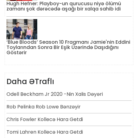
Hugh Hefner: Playboy-un qurucusu niyə ölümü
zamanı şok dərəcədə aşağı bir xalqa sahib idi
‘Blue Bloods’ Season 10 Fragmanı Jamie'nin Eddini
Toylarından Sonra Bir Eşik Üzərində Daşıdığını
Göstərir
Daha ƏTraflı
Odell Beckham Jr 2020 -nin Xalis Dəyəri
Rob Pelinka Rob Lowe Bənzəyir
Chris Fowler Kollecə Hara Getdi
Tomi Lahren Kollecə Hara Getdi