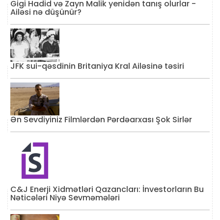
Gigi Hadid və Zayn Malik yenidən tanış olurlar -
Ailəsi nə düşünür?
JFK sui-qəsdinin Britaniya Kral Ailəsinə təsiri
Ən Sevdiyiniz Filmlərdən Pərdəarxası Şok Sirlər
C&J Enerji Xidmətləri Qazancları: İnvestorların Bu
Nəticələri Niyə Sevməmələri