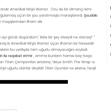
arıdır
Amerikalı Ninja Warrior
. Özü də bir idmançı kimi
rğulamaq üçün bir şou yaratmaqla maraqlanırdı.
Şoudakı
 məşqlərindən ilham alır.
 ayı görüb düşündüm:' Belə bir şey olsaydı nə olacaq? ''
raq ki
Amerikalı Ninja Warrior
üçün ilhamın bir hissəsidir
jaların bu verilişdə tam uğurlu olmayacağını söylədi.
ri ilə rəqabət etmir
, amma bunların hamısı baş-başa
lan Titan Çempionları axtarırıq ”deyə Smith The Wrap-a
inja
uğurlu olanlar deyildir
Titan Oyunları
və əksinə, fərqli