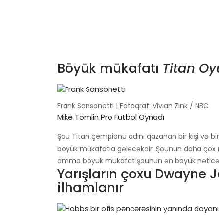
Böyük mükafatı
Titan Oy
Frank Sansonetti | Fotoqraf: Vivian Zink / NBC
Mike Tomlin Pro Futbol Oynadı
Şou Titan çempionu adını qazanan bir kişi və bi
böyük mükafatla gələcəkdir. Şounun daha çox 
amma böyük mükafat şounun ən böyük nəticəs
Yarışların çoxu Dwayne
ilhamlanır