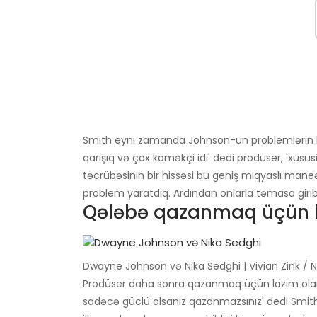
Smith eyni zamanda Johnson-un problemlərin ha
qarışıq və çox köməkçi idi' dedi prodüser, 'xüsu
təcrübəsinin bir hissəsi bu geniş miqyaslı maneə
problem yaratdıq. Ardından onlarla təmasa girib fi
Qələbə qazanmaq üçün la
Dwayne Johnson və Nika Sedghi | Vivian Zink / 
Prodüser daha sonra qazanmaq üçün lazım olan b
sadəcə güclü olsanız qazanmazsınız' dedi Smi