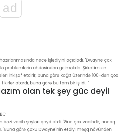
ad
zırlanmasında necə işlədiyini açıqladı. 'Dwayne çox
silə problemlərin öhdəsindən gəlməkdə. Şirkətimizin
ləri inkişaf etdirir, buna görə kağız üzərində 100-dən çox
kirlər atardı, buna görə bu tam bir iş idi. ”
zım olan tək şey güc deyil
NBC
əzi vacib şeyləri qeyd etdi. 'Güc çox vacibdir, ancaq
th. 'Buna görə çoxu Dwayne'nin etdiyi məşq növündən