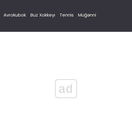
Avrokubok
Buz Xokkeyı
Tennis
Müğənni
ad