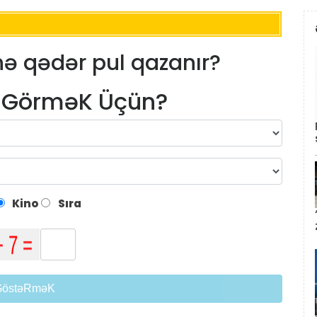
 nə qədər pul qazanır?
m GörməK Üçün?
Kino
Sıra
GöstəRməK