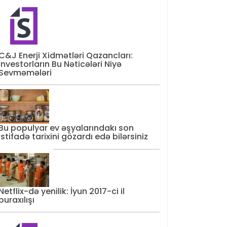
C&J Enerji Xidmətləri Qazancları:
İnvestorların Bu Nəticələri Niyə
Sevməmələri
Bu populyar ev əşyalarındakı son
istifadə tarixini gözardı edə bilərsiniz
Netflix-də yenilik: İyun 2017-ci il
buraxılışı