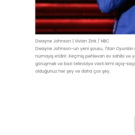
Dwayne Johnson | Vivian Zink / NBC
Dwayne Johnson-un yeni şousu,
Titan Oyunları
nümayiş etdirir. Keçmiş pəhləvan ev sahibi və y
görüşmək və bəzi televiziya vaxtı kimi açıq-saçı
olduğunuz hər şey və daha çox şey.