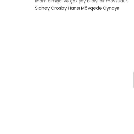
ilham almışdı və çox şey bildiyi bir mövzudur.'
Sidney Crosby Hansı Mövqedə Oynayır