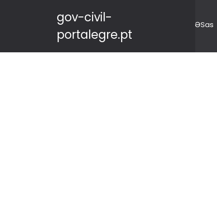
gov-civil-
ƏSas
portalegre.pt