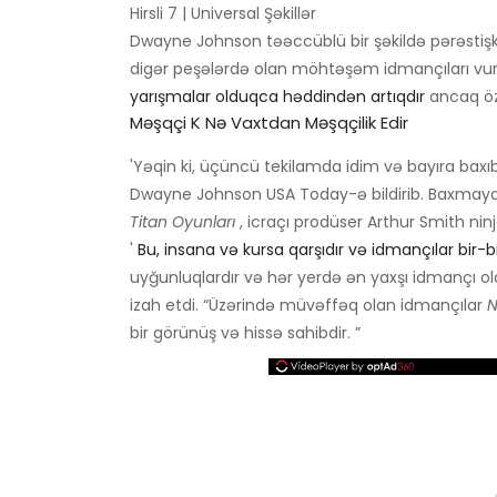
Hirsli 7 | Universal Şəkillər
Dwayne Johnson təəccüblü bir şəkildə pərəstişk
digər peşələrdə olan möhtəşəm idmançıları vu
yarışmalar olduqca həddindən artıqdır
ancaq öz
Məşqçi K Nə Vaxtdan Məşqçilik Edir
'Yəqin ki, üçüncü tekilamda idim və bayıra baxıb
Dwayne Johnson USA Today-ə bildirib. Baxmaya
Titan Oyunları
, icraçı prodüser Arthur Smith nin
'
Bu, insana və kursa qarşıdır və idmançılar bir-bi
uyğunluqlardır və hər yerdə ən yaxşı idmançı o
izah etdi. “Üzərində müvəffəq olan idmançılar
N
bir görünüş və hissə sahibdir. ”