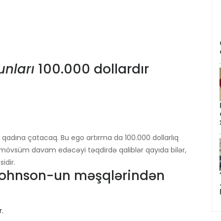
unları
100.000 dollardır
r qadına çatacaq. Bu ego artırma da 100.000 dollarlıq
mövsüm davam edəcəyi təqdirdə qaliblər qayıda bilər,
idir.
 Johnson-un məşqlərindən