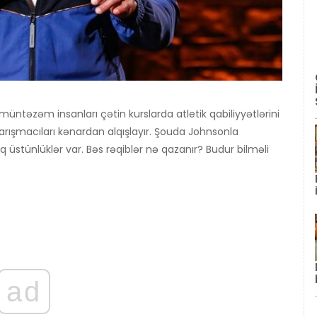
müntəzəm insanları çətin kurslarda atletik qabiliyyətlərini
arışmacıları kənardan alqışlayır. Şouda Johnsonla
q üstünlüklər var. Bəs rəqiblər nə qazanır? Budur bilməli
ad