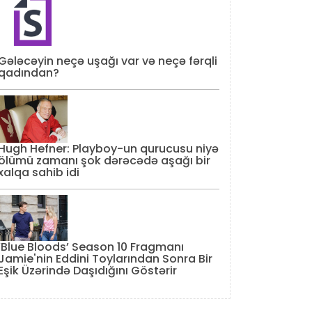
Gələcəyin neçə uşağı var və neçə fərqli
qadından?
Hugh Hefner: Playboy-un qurucusu niyə
ölümü zamanı şok dərəcədə aşağı bir
xalqa sahib idi
‘Blue Bloods’ Season 10 Fragmanı
Jamie'nin Eddini Toylarından Sonra Bir
Eşik Üzərində Daşıdığını Göstərir