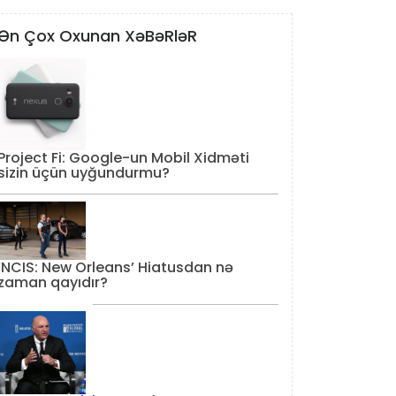
Ən Çox Oxunan XəBəRləR
Project Fi: Google-un Mobil Xidməti
sizin üçün uyğundurmu?
‘NCIS: New Orleans’ Hiatusdan nə
zaman qayıdır?