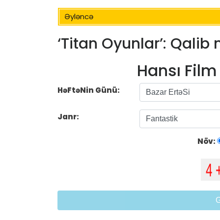
Əyləncə
‘Titan Oyunlar’: Qalib
Hansı Fil
HəFtəNin Günü:
Janr:
Növ: