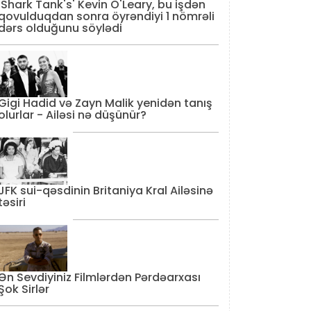
'Shark Tank's' Kevin O'Leary, bu işdən
qovulduqdan sonra öyrəndiyi 1 nömrəli
dərs olduğunu söylədi
Gigi Hadid və Zayn Malik yenidən tanış
olurlar - Ailəsi nə düşünür?
JFK sui-qəsdinin Britaniya Kral Ailəsinə
təsiri
Ən Sevdiyiniz Filmlərdən Pərdəarxası
Şok Sirlər