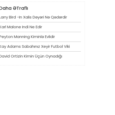
Daha ƏTraflı
Larry Bird -in Xalis Dəyəri Nə Qədərdir
Karl Malone Indi Ne Edir
Peyton Manning Kiminlə Evlidir
Kay Adams Sabahınız Xeyir Futbol Viki
David Ortizin Kimin Üçün Oynadığı