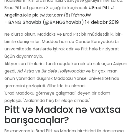
hadisələrin ikisi arasında fiziki vəziyyətə gəldiyini irəli sürdü.
Brad Pitt ad gününü 3 uşağı ilə keçirəcək
#Brad Pitt
#
AngelinaJolie
pic.twitter.com/8zTfzYnoJW
- BANG Showbiz (@BANGShowbiz)
14 dekabr 2019
Nə olursa olsun, Maddoks və Brad Pitt bir müddətdir ki, bir-
biri ilə danışmırlar. Maddox hazırda Cənubi Koreyadakı bir
universitetdə dərslərdə iştirak edir və Pitt hələ bir ziyarət
üçün dayanmayıb.
Aktyor son filmlərini tanıtmaqda kömək etmək üçün Asiyanı
gəzdi,
Ad Astra
və
Bir dəfə Hollywoodda
və bir çox insan
onun yanından düşərək Maddoxu Yonsei Universitetində
görməsini gözləyirdi. Əlbətdə bu olmadı.
'Brad Maddoxu görməyə çalışmadı' deyən bir adam
paylaşdı. 'Aralarında heç bir əlaqə olmadı.'
Pitt və Maddox nə vaxtsa
barışacaqlar?
Baxmayaraq ki Brad Pitt və Maddox bir-birləri ilə danışmırıq,