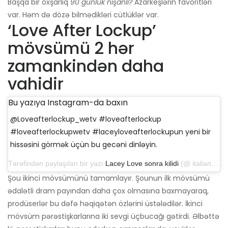
Başqa bir oxşarlıq
90 günlük nişanlı?
Azarkeşlərin favoritləri
var. Həm də dözə bilmədikləri cütlüklər var.
‘Love After Lockup’
mövsümü 2 hər
zamankindən daha
vahidir
Bu yazıya Instagram-da baxın
@Loveafterlockup_wetv #loveafterlockup
#loveafterlockupwetv #laceyloveafterlockupun yeni bir
hissəsini görmək üçün bu gecəni dinləyin.
Tərəfindən paylaşılan bir yazı
Lacey Love sonra kilidi
(@ italian_queen757) 15 Noyabr 2019 tarixində 16:55 PST
Şou ikinci mövsümünü tamamlayır. Şounun ilk mövsümü
ədalətli dram payından daha çox olmasına baxmayaraq,
prodüserlər bu dəfə həqiqətən özlərini üstələdilər. İkinci
mövsüm pərəstişkarlarına iki sevgi üçbucağı gətirdi. Əlbəttə