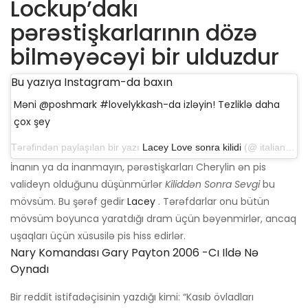
Lockup’dakı
pərəstişkarlarının dözə
bilməyəcəyi bir ulduzdur
Bu yazıya Instagram-da baxın
Məni @poshmark #lovelykkash-da izləyin! Tezliklə daha
çox şey
Tərəfindən paylaşılan bir yazı
Lacey Love sonra kilidi
(@ italian_queen757) 26 noyabr 2019-cu il tarixində, saat 7: 17-də PST
İnanın ya da inanmayın, pərəstişkarları Cherylin ən pis
valideyn olduğunu düşünmürlər
Kiliddən Sonra Sevgi
bu
mövsüm. Bu şərəf gedir
Lacey
. Tərəfdarlar onu bütün
mövsüm boyunca yaratdığı dram üçün bəyənmirlər, ancaq
uşaqları üçün xüsusilə pis hiss edirlər.
Nary Komandası Gary Payton 2006 -cı Ildə Nə
Oynadı
Bir reddit istifadəçisinin yazdığı kimi: “Kasıb övladları