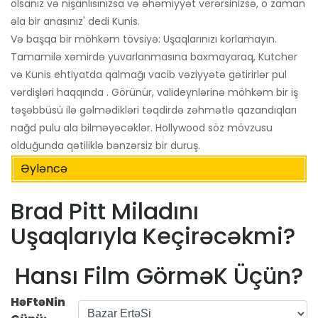
olsanız və nişanlısınızsa və əhəmiyyət verərsinizsə, o zaman
əla bir anasınız' dedi Kunis.
Və başqa bir möhkəm tövsiyə: Uşaqlarınızı korlamayın.
Tamamilə xəmirdə yuvarlanmasına baxmayaraq, Kutcher
və Kunis ehtiyatda qalmağı vacib vəziyyətə gətirirlər pul
vərdişləri haqqında . Görünür, valideynlərinə möhkəm bir iş
təşəbbüsü ilə gəlmədikləri təqdirdə zəhmətlə qazandıqları
nağd pulu ala bilməyəcəklər. Hollywood söz mövzusu
olduğunda qətiliklə bənzərsiz bir duruş.
Əyləncə
Brad Pitt Miladını
Uşaqlarıyla Keçirəcəkmi?
Hansı Film GörməK Üçün?
HəFtəNin