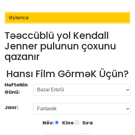
Əyləncə
Təəccüblü yol Kendall
Jenner pulunun çoxunu
qazanır
Hansı Film GörməK Üçün?
HəFtəNin
Günü:
Janr:
Növ:
Kino
Sıra