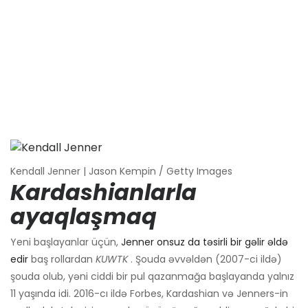
Kendall Jenner | Jason Kempin / Getty Images
Kardashianlarla
ayaqlaşmaq
Yeni başlayanlar üçün,
Jenner onsuz da təsirli bir gəlir əldə
edir
baş rollardan
KUWTK
. Şouda əvvəldən (2007-ci ildə)
şouda olub, yəni ciddi bir pul qazanmağa başlayanda yalnız
11 yaşında idi. 2016-cı ildə Forbes, Kardashian və Jenners-in