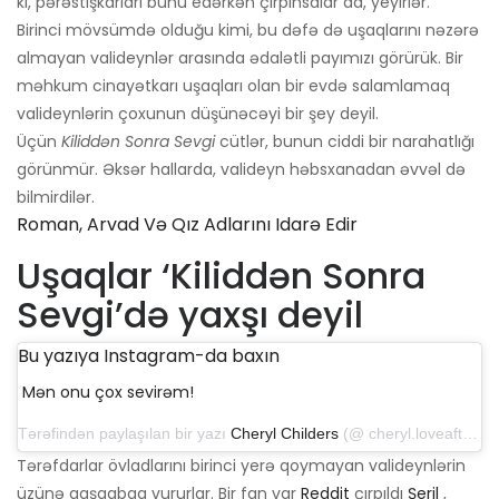
ki, pərəstişkarları bunu edərkən çırpınsalar da, yeyirlər.
Birinci mövsümdə olduğu kimi, bu dəfə də uşaqlarını nəzərə
almayan valideynlər arasında ədalətli payımızı görürük. Bir
məhkum cinayətkarı uşaqları olan bir evdə salamlamaq
valideynlərin çoxunun düşünəcəyi bir şey deyil.
Üçün
Kiliddən Sonra Sevgi
cütlər, bunun ciddi bir narahatlığı
görünmür. Əksər hallarda, valideyn həbsxanadan əvvəl də
bilmirdilər.
Roman, Arvad Və Qız Adlarını Idarə Edir
Uşaqlar ‘Kiliddən Sonra
Sevgi’də yaxşı deyil
Bu yazıya Instagram-da baxın
Mən onu çox sevirəm!
Tərəfindən paylaşılan bir yazı
Cheryl Childers
(@ cheryl.loveafterlockup) 6 sentyabr 2019-cu il, saat 13: 38-də PDT
Tərəfdarlar övladlarını birinci yerə qoymayan valideynlərin
üzünə qaşqabaq vururlar. Bir fan var
Reddit
çırpıldı
Şeril
,