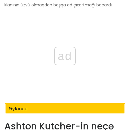
klanının üzvü olmaqdan başqa ad çıxartmağı bacardı.
ad
Əyləncə
Ashton Kutcher-in neçə