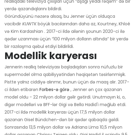
reallıqdakı televiziya çıxışları üçün “aşağı yeddi rəqəm” də bir
yerdə qazandıqlarını bildirdi.
Göründüyünü nəzərə alsaq, bu Jenner üçün olduqca
vacibdir
KUWTK
böyük bacılarından daha az, Kourtney, Khloé
və Kim Kardashian . 2017-ci ildə ailənin şounun 2020-ci ilə
qədər uzanması üçün “100 milyon dolların altında” bir yerdə
bir razılaşma qəbul etdiyi bildirildi.
Modellik karyerası
Jennerin reallıq televiziyası başladıqdan sonra nüfuzlu bir
supermodel olma qabiliyyətindən həqiqətən təsirlənmişik.
Pistte yalnız ciddiyə alınmır, bunun üçün də maaş alır. 2017-
ci ildən etibarən
Forbes-ə görə
, Jenner ən çox qazanan
model oldu - 22 milyon dollar gəlir gətirdi. Unutmayın ki, o,
digər modelləri və BFF-lər Gigi və Bella Hadid'i məğlub etdi.
2017-ci ildə modellik karyerası üçün 17,5 milyon dollar
qazanan Gisel Bündchen-dən bir qədər qabaqda gəldi.
Sonrasında 13,5 milyon dollar və Adriana Lima 10,5 milyon
dollar qazanan Chrissy Teigen oldu. Gigi Hadid il ərzində 9,5