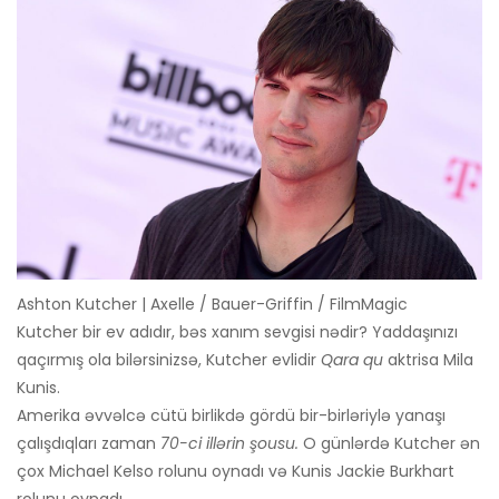
Ashton Kutcher | Axelle / Bauer-Griffin / FilmMagic
Kutcher bir ev adıdır, bəs xanım sevgisi nədir? Yaddaşınızı
qaçırmış ola bilərsinizsə, Kutcher evlidir
Qara qu
aktrisa Mila
Kunis.
Amerika əvvəlcə cütü birlikdə gördü bir-birləriylə yanaşı
çalışdıqları zaman
70-ci illərin şousu.
O günlərdə Kutcher ən
çox Michael Kelso rolunu oynadı və Kunis Jackie Burkhart