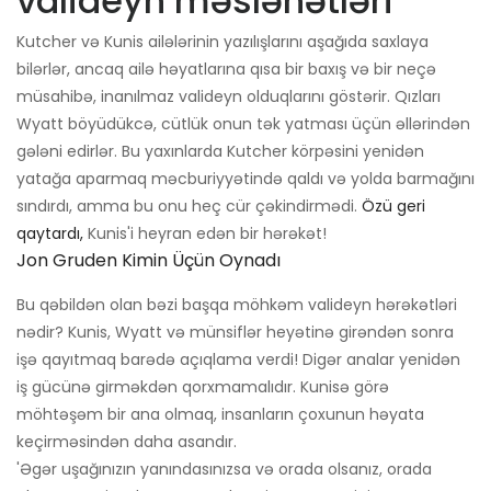
valideyn məsləhətləri
Kutcher və Kunis ailələrinin yazılışlarını aşağıda saxlaya
bilərlər, ancaq ailə həyatlarına qısa bir baxış və bir neçə
müsahibə, inanılmaz valideyn olduqlarını göstərir. Qızları
Wyatt böyüdükcə, cütlük onun tək yatması üçün əllərindən
gələni edirlər. Bu yaxınlarda Kutcher körpəsini yenidən
yatağa aparmaq məcburiyyətində qaldı və yolda barmağını
sındırdı, amma bu onu heç cür çəkindirmədi.
Özü geri
qaytardı,
Kunis'i heyran edən bir hərəkət!
Jon Gruden Kimin Üçün Oynadı
Bu qəbildən olan bəzi başqa möhkəm valideyn hərəkətləri
nədir? Kunis, Wyatt və münsiflər heyətinə girəndən sonra
işə qayıtmaq barədə açıqlama verdi! Digər analar yenidən
iş gücünə girməkdən qorxmamalıdır. Kunisə görə
möhtəşəm bir ana olmaq, insanların çoxunun həyata
keçirməsindən daha asandır.
'Əgər uşağınızın yanındasınızsa və orada olsanız, orada