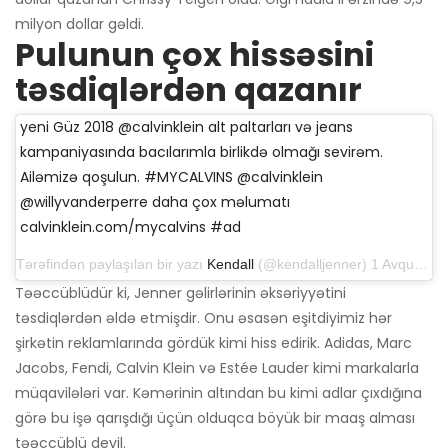
milyon dollar gəldi.
Pulunun çox hissəsini
təsdiqlərdən qazanır
yeni Güz 2018 @calvinklein alt paltarları və jeans
kampaniyasında bacılarımla birlikdə olmağı sevirəm.
Ailəmizə qoşulun. #MYCALVINS @calvinklein
@willyvanderperre daha çox məlumatı
calvinklein.com/mycalvins #ad
Tərəfindən paylaşılan bir yazı
Kendall
(@kendalljenner) 1 Avqust 2018 tarixində, saat 11: 34-də PDT
Təəccüblüdür ki, Jenner gəlirlərinin əksəriyyətini
təsdiqlərdən əldə etmişdir. Onu əsasən eşitdiyimiz hər
şirkətin reklamlarında gördük kimi hiss edirik. Adidas, Marc
Jacobs, Fendi, Calvin Klein və Estée Lauder kimi markalarla
müqavilələri var. Kəmərinin altından bu kimi adlar çıxdığına
görə bu işə qarışdığı üçün olduqca böyük bir maaş alması
təəccüblü deyil.