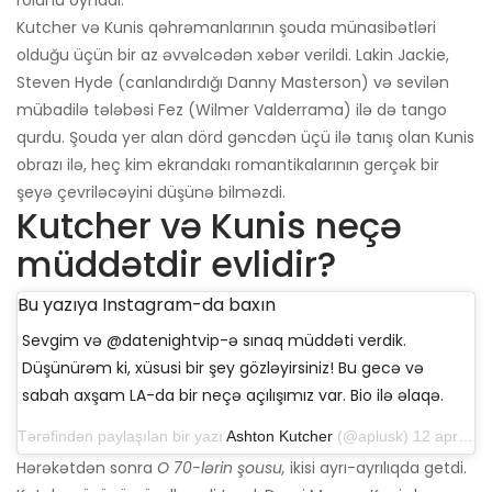
rolunu oynadı.
Kutcher və Kunis qəhrəmanlarının şouda münasibətləri
olduğu üçün bir az əvvəlcədən xəbər verildi. Lakin Jackie,
Steven Hyde (canlandırdığı Danny Masterson) və sevilən
mübadilə tələbəsi Fez (Wilmer Valderrama) ilə də tango
qurdu. Şouda yer alan dörd gəncdən üçü ilə tanış olan Kunis
obrazı ilə, heç kim ekrandakı romantikalarının gerçək bir
şeyə çevriləcəyini düşünə bilməzdi.
Kutcher və Kunis neçə
müddətdir evlidir?
Bu yazıya Instagram-da baxın
Sevgim və @datenightvip-ə sınaq müddəti verdik.
Düşünürəm ki, xüsusi bir şey gözləyirsiniz! Bu gecə və
sabah axşam LA-da bir neçə açılışımız var. Bio ilə əlaqə.
Tərəfindən paylaşılan bir yazı
Ashton Kutcher
(@aplusk) 12 aprel 2019-cu il, saat 14: 50-də PDT
Hərəkətdən sonra
O 70-lərin şousu,
ikisi ayrı-ayrılıqda getdi.