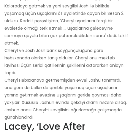
Koloradoya getmək və yeni sevgilisi Josh ilə birlikdə
yaşamaq üçün uşaqlarını öz əyalətində qoyan bir Sezon 2
ulduzu. Reddit pərəstişkarı, 'Cheryl uşaqlarını fərqli bir
əyalətdə olmağı tərk etmək ... uşaqlarına gələcəyinə
sərmayə qoyula bilən çox pul xərclədikdən sonra' dedi. təklif
etmək.
Cheryl və Josh Josh bank soyğunçuluğuna görə
həbsxanada olarkən tanış oldular. Cheryl onu məktəb
layihəsi üçün serial qatillərinin şəkillərini axtararkən onlayn
tapdı.
Cheryl Həbsxanaya getməmişdən əvvəl Joshu tanımırdı,
ona görə də bəlkə də qəriblə yaşamaq üçün uşaqlarını
yanına gətirmək əvəzinə uşaqlarını geridə qoyması daha
yaxşıdır. Xüsusilə Joshun evində çəkdiyi dramı nəzərə alsaq.
Joshun anası Cheryl-i sevgilisini oğurlamağa çalışmaqda
günahlandırdı.
Lacey, ‘Love After