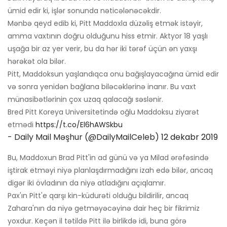
ümid edir ki, işlər sonunda nəticələnəcəkdir.
Mənbə qeyd edib ki, Pitt Maddoxla düzəliş etmək istəyir,
amma vaxtının doğru olduğunu hiss etmir. Aktyor 18 yaşlı
uşağa bir az yer verir, bu da hər iki tərəf üçün ən yaxşı
hərəkət ola bilər.
Pitt, Maddoksun yaşlandıqca onu bağışlayacağına ümid edir
və sonra yenidən bağlana biləcəklərinə inanır. Bu vaxt
münasibətlərinin çox uzaq qalacağı səslənir.
Bred Pitt Koreya Universitetində oğlu Maddoksu ziyarət
etmədi
https://t.co/El6hAWSkbu
- Daily Mail Məşhur (@DailyMailCeleb)
12 dekabr 2019
Bu, Maddoxun Brad Pitt'in ad günü və ya Milad ərəfəsində
iştirak etməyi niyə planlaşdırmadığını izah edə bilər, ancaq
digər iki övladının da niyə atladığını açıqlamır.
Pax'ın Pitt'e qarşı kin-küdurəti olduğu bildirilir, ancaq
Zahara'nın da niyə getməyəcəyinə dair heç bir fikrimiz
yoxdur. Keçən il tətildə Pitt ilə birlikdə idi, buna görə