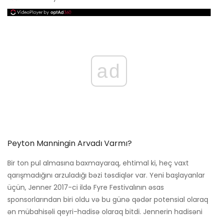
ad
Peyton Manningin Arvadı Varmı?
Bir ton pul almasına baxmayaraq, ehtimal ki, heç vaxt
qarışmadığını arzuladığı bəzi təsdiqlər var. Yeni başlayanlar
üçün, Jenner 2017-ci ildə Fyre Festivalının əsas
sponsorlarından biri oldu və bu günə qədər potensial olaraq
ən mübahisəli qeyri-hadisə olaraq bitdi. Jennerin hadisəni