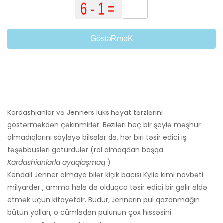
GöstəRməK
Kardashianlar və Jenners lüks həyat tərzlərini
göstərməkdən çəkinmirlər. Bəziləri heç bir şeylə məşhur
olmadıqlarını söyləyə bilsələr də, hər biri təsir edici iş
təşəbbüsləri götürdülər (rol almaqdan başqa
Kardashianlarla ayaqlaşmaq
).
Kendall Jenner olmaya bilər kiçik bacısı Kylie kimi növbəti
milyarder , amma hələ də olduqca təsir edici bir gəlir əldə
etmək üçün kifayətdir. Budur, Jennerin pul qazanmağın
bütün yolları, o cümlədən pulunun çox hissəsini