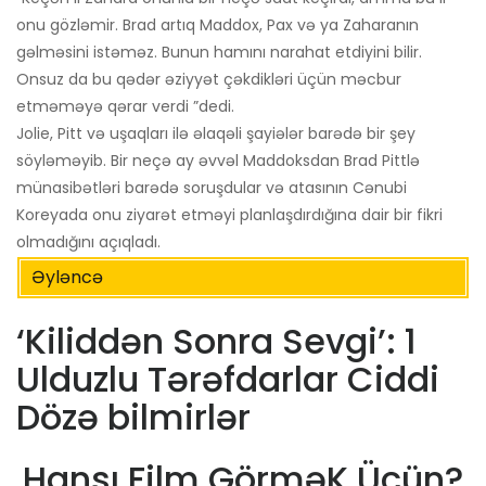
onu gözləmir. Brad artıq Maddox, Pax və ya Zaharanın
gəlməsini istəməz. Bunun hamını narahat etdiyini bilir.
Onsuz da bu qədər əziyyət çəkdikləri üçün məcbur
etməməyə qərar verdi ”dedi.
Jolie, Pitt və uşaqları ilə əlaqəli şayiələr barədə bir şey
söyləməyib. Bir neçə ay əvvəl Maddoksdan Brad Pittlə
münasibətləri barədə soruşdular və atasının Cənubi
Koreyada onu ziyarət etməyi planlaşdırdığına dair bir fikri
olmadığını açıqladı.
Əyləncə
‘Kiliddən Sonra Sevgi’: 1
Ulduzlu Tərəfdarlar Ciddi
Dözə bilmirlər
Hansı Film GörməK Üçün?