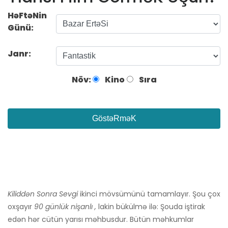
HəFtəNin
Günü:
Janr:
Növ:
Kino
Sıra
GöstəRməK
Kiliddən Sonra Sevgi
ikinci mövsümünü tamamlayır. Şou çox
oxşayır
90 günlük nişanlı ,
lakin bükülmə ilə: Şouda iştirak
edən hər cütün yarısı məhbusdur. Bütün məhkumlar