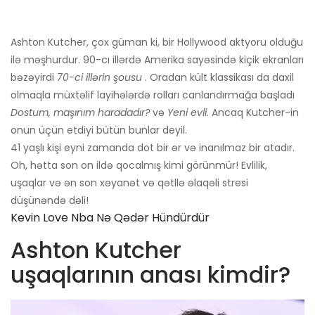
Ashton Kutcher, çox güman ki, bir Hollywood aktyoru olduğu
ilə məşhurdur. 90-cı illərdə Amerika sayəsində kiçik ekranları
bəzəyirdi
70-ci illərin şousu
. Oradan kült klassikası da daxil
olmaqla müxtəlif layihələrdə rolları canlandırmağa başladı
Dostum, maşınım haradadır?
və
Yeni evli.
Ancaq Kutcher-in
onun üçün etdiyi bütün bunlar deyil.
41 yaşlı kişi eyni zamanda dot bir ər və inanılmaz bir atadır.
Oh, hətta son on ildə qocalmış kimi görünmür! Evlilik,
uşaqlar və ən son xəyanət və qətllə əlaqəli stresi
düşünəndə dəli!
Kevin Love Nba Nə Qədər Hündürdür
Ashton Kutcher
uşaqlarının anası kimdir?