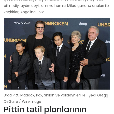
bilmədiyi aydın deyil, amma hamısı Milad gününü anaları ilə
keçirirlər, Angelina Jolie .
Brad Pitt, Maddox, Pax, Shiloh və valideynləri ilə | Şəkil Gregg
DeGuire / WireImage
Pittin tətil planlarının