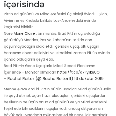
içərisində
Pittin ad gününü və Milad ərəfəsini üç bioloji övladı - Şiloh,
Vivienne və Knoksla birlikdə Los-Ancelesdəki evində
keçirtdiyi bildirilir.
Görə
Marie Claire
, bir mənbə, Brad Pitt'in üç övladlığa
götürdüyü Maddox, Pax və Zahara'nın tətildə ona
qoşulmayacağını iddia etdi. İçəridəki uşaq, altı uşağın
hamısının dəvət edildiyini və istədikləri zaman Pitt'in evində
qonaq olduqlarını qeyd etdi.
Brad Pitt-in Gənc Uşaqlarla Milad Gecəsi Planlarının
İçərisində - Monitor olmadan
https://t.co/d7FyIik8UO
- Rachel Reiter (@ RachelReiter11)
16 dekabr 2019
Mənbə əlavə etdi ki, Pittin bütün uşaqları Milad gününü Jolie
ilə qeyd etmək üçün hazır olacaqlar. İçəridəki uşaqlardan
bəzilərinin nə üçün onun ad gününü və ya Milad ərəfəsini
təşkil edə bilmədiklərini açıqlamadı, ancaq aktyorun ən
böyük oğlu Maddoxla münasibətləri bir neçə ildir gərgindir.