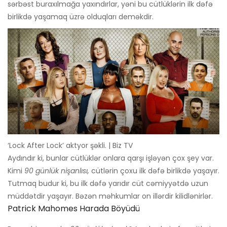
sərbəst buraxılmağa yaxındırlar, yəni bu cütlüklərin ilk dəfə
birlikdə yaşamaq üzrə olduqları deməkdir.
‘Lock After Lock’ aktyor şəkli. | Biz TV
Aydındır ki, bunlar cütlüklər onlara qarşı işləyən çox şey var.
Kimi
90 günlük nişanlısı,
cütlərin çoxu ilk dəfə birlikdə yaşayır.
Tutmaq budur ki, bu ilk dəfə yarıdır cüt cəmiyyətdə uzun
müddətdir yaşayır. Bəzən məhkumlar on illərdir kilidlənirlər.
Patrick Mahomes Harada Böyüdü