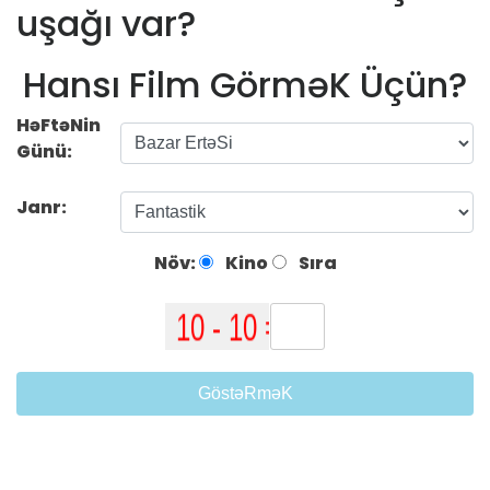
uşağı var?
Hansı Film GörməK Üçün?
HəFtəNin
Günü:
Janr:
Növ:
Kino
Sıra
GöstəRməK