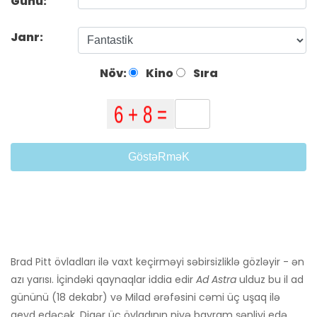
Günü:
Janr:
Növ:
Kino
Sıra
GöstəRməK
Brad Pitt övladları ilə vaxt keçirməyi səbirsizliklə gözləyir - ən
azı yarısı. İçindəki qaynaqlar iddia edir
Ad Astra
ulduz bu il ad
gününü (18 dekabr) və Milad ərəfəsini cəmi üç uşaq ilə
qeyd edəcək. Digər üç övladının niyə bayram şənliyi edə