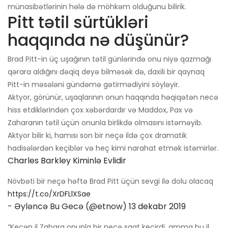
münasibətlərinin hələ də möhkəm olduğunu bilirik.
Pitt tətil sürtükləri
haqqında nə düşünür?
Brad Pitt-in üç uşağının tətil günlərində onu niyə qazmağı
qərara aldığını dəqiq deyə bilməsək də, daxili bir qaynaq
Pitt-in məsələni gündəmə gətirmədiyini söyləyir.
Aktyor, görünür, uşaqlarının onun haqqında həqiqətən necə
hiss etdiklərindən çox xəbərdardır və Maddox, Pax və
Zaharanın tətil üçün onunla birlikdə olmasını istəməyib.
Aktyor bilir ki, hamısı son bir neçə ildə çox dramatik
hadisələrdən keçiblər və heç kimi narahat etmək istəmirlər.
Charles Barkley Kiminlə Evlidir
Növbəti bir neçə həftə Brad Pitt üçün sevgi ilə dolu olacaq
https://t.co/XrDFLlXSae
- Əyləncə Bu Gecə (@etnow)
13 dekabr 2019
“Keçən il Zahara onunla bir neçə saat keçirdi, amma bu il