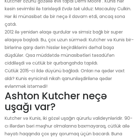
Kutcher özünü gözəllə evli tapdı Demi Moore . Kunis hər
kəsin sevimlisi ilə tarixləşdi
Evdə tək
ulduz: Macaulay Culkin.
Hər iki münasibət də bir neçə il davam etdi, ancaq sona
çatdı.
2012 ilə yenidən əlaqə qurdular və simsiz bağlı bir super
əlaqəyə başladı. Bu, çox uzun sürmədi: Kutcher və Kunis bir-
birlərinə qarşı dərin hisslər keçirdiklərini dərhal başa
düşdülər. Qısa müddətdə münasibətləri təsadüfən
ciddiləşdi və cütlük bir qurbangahda tapıldı.
Cütlük 2015-ci ildə düyünü bağladı. Onları nə qədər vaxt
aldı? Kunis eynicinsli nikah qanuniləşdirilənə qədər
evlənmək istəmədi!
Ashton Kutcher neçə
uşağı var?
Kutcher və Kunis, iki gözəl uşağın qürurlu valideynləridir. 90-
cı illərdən bəri məşhur olmalarına baxmayaraq, cütlük ailə
həyatı haqqında çox şey qorumaq üçün bacardı. Buna