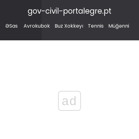
gov-civil-portalegre.pt
ƏSas
Avrokubok
Buz Xokkeyı
Tennis
Müğənni
ad