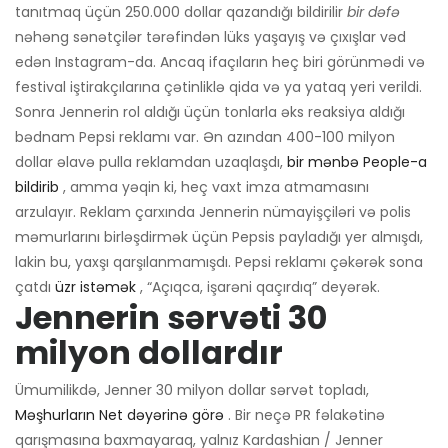
tanıtmaq üçün 250.000 dollar qazandığı bildirilir
bir dəfə
nəhəng sənətçilər tərəfindən lüks yaşayış və çıxışlar vəd
edən Instagram-da. Ancaq ifaçıların heç biri görünmədi və
festival iştirakçılarına çətinliklə qida və ya yataq yeri verildi.
Sonra Jennerin rol aldığı üçün tonlarla əks reaksiya aldığı
bədnam Pepsi reklamı var. Ən azından 400-100 milyon
dollar əlavə pulla reklamdan uzaqlaşdı,
bir mənbə People-a
bildirib
, amma yəqin ki, heç vaxt imza atmamasını
arzulayır. Reklam çarxında Jennerin nümayişçiləri və polis
məmurlarını birləşdirmək üçün Pepsis payladığı yer almışdı,
lakin bu, yaxşı qarşılanmamışdı. Pepsi reklamı çəkərək sona
çatdı
üzr istəmək
, “Açıqca, işarəni qaçırdıq” deyərək.
Jennerin sərvəti 30
milyon dollardır
Ümumilikdə, Jenner 30 milyon dollar sərvət topladı,
Məşhurların Net dəyərinə görə
. Bir neçə PR fəlakətinə
qarışmasına baxmayaraq, yalnız Kardashian / Jenner