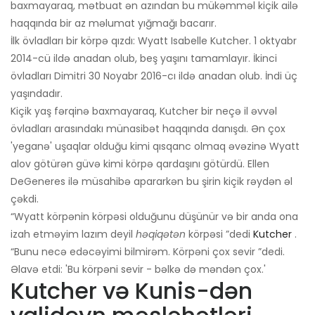
baxmayaraq, mətbuat ən azından bu mükəmməl kiçik ailə
haqqında bir az məlumat yığmağı bacarır.
İlk övladları bir körpə qızdı: Wyatt Isabelle Kutcher. 1 oktyabr
2014-cü ildə anadan olub, beş yaşını tamamlayır. İkinci
övladları Dimitri 30 Noyabr 2016-cı ildə anadan olub. İndi üç
yaşındadır.
Kiçik yaş fərqinə baxmayaraq, Kutcher bir neçə il əvvəl
övladları arasındakı münasibət haqqında danışdı. Ən çox
'yeganə' uşaqlar olduğu kimi qısqanc olmaq əvəzinə Wyatt
alov götürən güvə kimi körpə qardaşını götürdü. Ellen
DeGeneres ilə müsahibə apararkən bu şirin kiçik rəydən əl
çəkdi.
“Wyatt körpənin körpəsi olduğunu düşünür və bir anda ona
izah etməyim lazım deyil
həqiqətən
körpəsi ”dedi
Kutcher
.
“Bunu necə edəcəyimi bilmirəm. Körpəni çox sevir ”dedi.
Əlavə etdi: 'Bu körpəni sevir - bəlkə də məndən çox.'
Kutcher və Kunis-dən