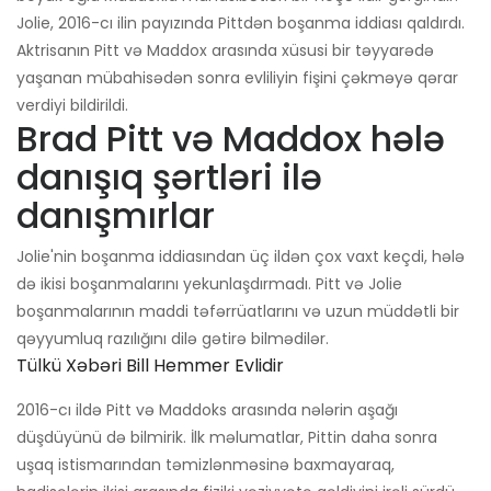
Jolie, 2016-cı ilin payızında Pittdən boşanma iddiası qaldırdı.
Aktrisanın Pitt və Maddox arasında xüsusi bir təyyarədə
yaşanan mübahisədən sonra evliliyin fişini çəkməyə qərar
verdiyi bildirildi.
Brad Pitt və Maddox hələ
danışıq şərtləri ilə
danışmırlar
Jolie'nin boşanma iddiasından üç ildən çox vaxt keçdi, hələ
də ikisi boşanmalarını yekunlaşdırmadı. Pitt və Jolie
boşanmalarının maddi təfərrüatlarını və uzun müddətli bir
qəyyumluq razılığını dilə gətirə bilmədilər.
Tülkü Xəbəri Bill Hemmer Evlidir
2016-cı ildə Pitt və Maddoks arasında nələrin aşağı
düşdüyünü də bilmirik. İlk məlumatlar, Pittin daha sonra
uşaq istismarından təmizlənməsinə baxmayaraq,