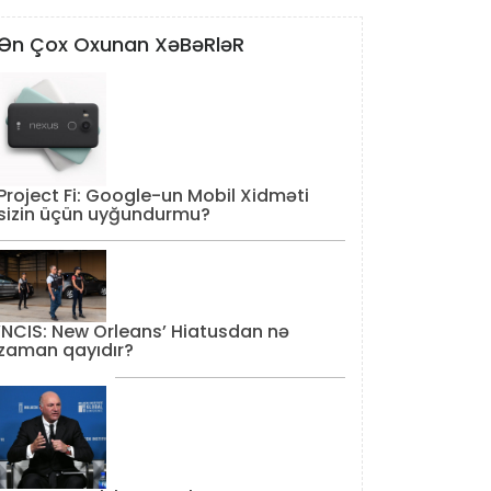
Ən Çox Oxunan XəBəRləR
Project Fi: Google-un Mobil Xidməti
sizin üçün uyğundurmu?
‘NCIS: New Orleans’ Hiatusdan nə
zaman qayıdır?