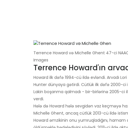
Terrence Howard və Michelle Ghent 47-ci NAACP
Images
Terrence Howard'ın arvadl
Howard ilk dəfə 1994-cü ildə evləndi. Arvadı Lor
Hunter dünyaya gətirdi. Cütlük ilk dəfə 2000-ci 
Lakin boşanma qalmadı - bir-birlərinə 2005-ci il
verdi.
Hələ də Howard hələ sevgidən vaz keçməyə hazı
Michelle Ghent, ancaq cütlük 2013-cü ildə istismar
Howard əmzikinin onu yumruqladığını, hamam di
öldürməklə hədələdiyini söylədi. 2011-ci ildə akty