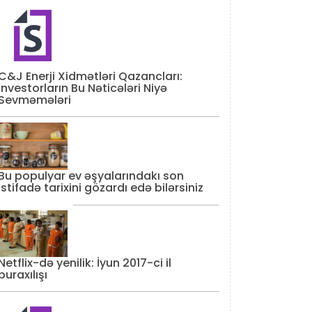
C&J Enerji Xidmətləri Qazancları:
İnvestorların Bu Nəticələri Niyə
Sevməmələri
Bu populyar ev əşyalarındakı son
istifadə tarixini gözardı edə bilərsiniz
Netflix-də yenilik: İyun 2017-ci il
buraxılışı