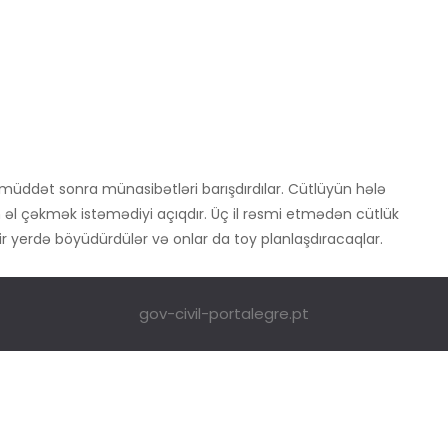
müddət sonra münasibətləri barışdırdılar. Cütlüyün hələ
 əl çəkmək istəmədiyi açıqdır. Üç il rəsmi etmədən cütlük
ir yerdə böyüdürdülər və onlar da toy planlaşdıracaqlar.
gov-civil-portalegre.pt