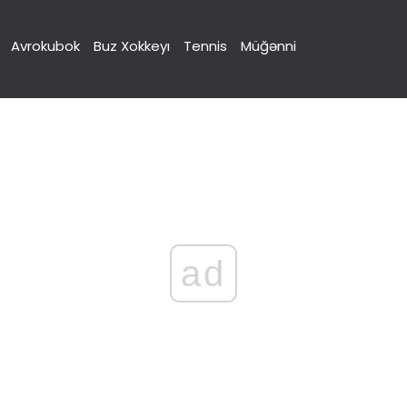
Avrokubok
Buz Xokkeyı
Tennis
Müğənni
ad