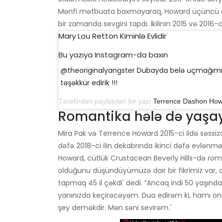
Mənfi mətbuata baxmayaraq, Howard üçüncü arva
bir zamanda sevgini tapdı. İkilinin 2015 və 2016-cı 
Mary Lou Retton Kiminlə Evlidir
Bu yazıya Instagram-da baxın
@theoriginalyangster Dubayda belə uçmağımız
təşəkkür edirik !!!
Tərəfindən paylaşılan bir yazı
Terrence Dashon Ho
Romantika hələ də yaşay
Mira Pak və Terrence Howard 2015-ci ildə səssizc
dəfə 2018-ci ilin dekabrında ikinci dəfə evlənməyi
Howard, cütlük Crustacean Beverly Hills-də roma
olduğunu düşündüyümüzə dair bir fikrimiz var, an
tapmaq 45 il çəkdi' dedi. “Ancaq indi 50 yaşınd
yanınızda keçirəcəyəm. Dua edirəm ki, hamı onl
şey deməkdir. Mən səni sevirəm.'