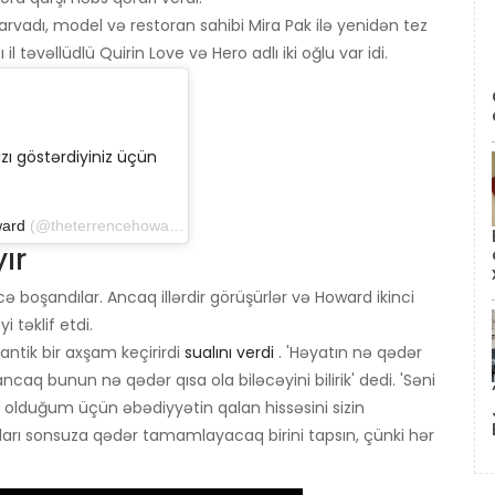
dı, model və restoran sahibi Mira Pak ilə yenidən tez
il təvəllüdlü Quirin Love və Hero adlı iki oğlu var idi.
ı göstərdiyiniz üçün
ward
(@theterrencehoward) 11 dekabr 2015-ci il tarixində 15: 06-da PST
ır
ə boşandılar. Ancaq illərdir görüşürlər və Howard ikinci
 təklif etdi.
ntik bir axşam keçirirdi
sualını verdi
. 'Həyatın nə qədər
caq bunun nə qədər qısa ola biləcəyini bilirik' dedi. 'Səni
a olduğum üçün əbədiyyətin qalan hissəsini sizin
arı sonsuza qədər tamamlayacaq birini tapsın, çünki hər