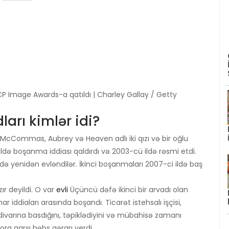
 Image Awards-a qatıldı | Charley Gallay / Getty
arı kimlər idi?
i McCommas, Aubrey və Heaven adlı iki qızı və bir oğlu
ildə boşanma iddiası qaldırdı və 2003-cü ildə rəsmi etdi.
də yenidən evləndilər. İkinci boşanmaları 2007-ci ildə baş
r deyildi. O var
evli
Üçüncü dəfə ikinci bir arvadı olan
 iddiaları arasında boşandı. Ticarət istehsalı işçisi,
varına basdığını, təpiklədiyini və mübahisə zamanı
ora qarşı həbs qərarı verdi.