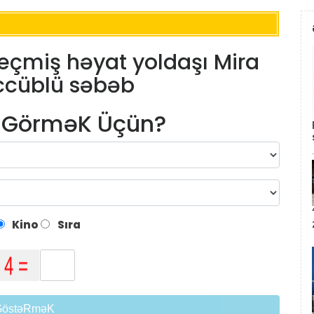
eçmiş həyat yoldaşı Mira
əccüblü səbəb
m GörməK Üçün?
Kino
Sıra
GöstəRməK