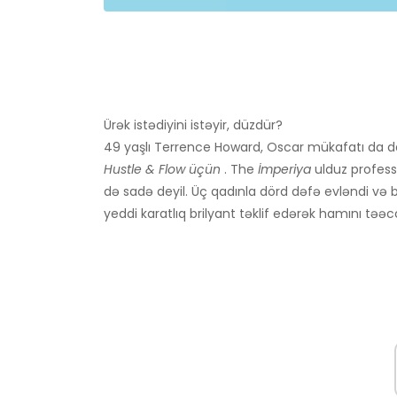
Ürək istədiyini istəyir, düzdür?
49 yaşlı Terrence Howard, Oscar mükafatı da da
Hustle & Flow üçün
. The
İmperiya
ulduz profess
də sadə deyil. Üç qadınla dörd dəfə evləndi və 
yeddi karatlıq brilyant təklif edərək hamını təəc