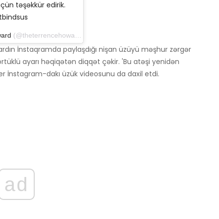
ün təşəkkür edirik.
tbindsus
ward
(@theterrencehoward) 25 dekabr 2018-ci il tarixində, səhər 9:34
wardın İnstaqramda paylaşdığı nişan üzüyü məşhur zərgər
 örtüklü ayarı həqiqətən diqqət çəkir. 'Bu atəşi yenidən
er İnstagram-dakı üzük videosunu da daxil etdi.
ad