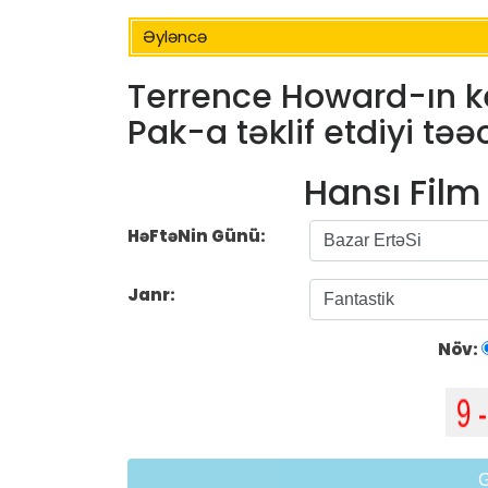
Əyləncə
Terrence Howard-ın k
Pak-a təklif etdiyi tə
Hansı Fil
HəFtəNin Günü:
Janr:
Növ: