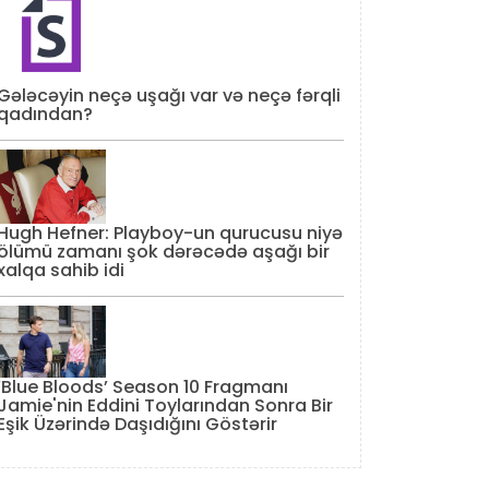
Gələcəyin neçə uşağı var və neçə fərqli
qadından?
Hugh Hefner: Playboy-un qurucusu niyə
ölümü zamanı şok dərəcədə aşağı bir
xalqa sahib idi
‘Blue Bloods’ Season 10 Fragmanı
Jamie'nin Eddini Toylarından Sonra Bir
Eşik Üzərində Daşıdığını Göstərir