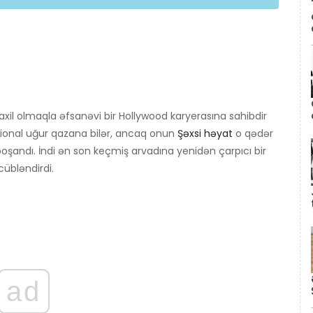
xil olmaqla əfsanəvi bir Hollywood karyerasına sahibdir
ional uğur qazana bilər, ancaq onun
Şəxsi həyat
o qədər
boşandı. İndi ən son keçmiş arvadına yenidən çarpıcı bir
cübləndirdi.
ad