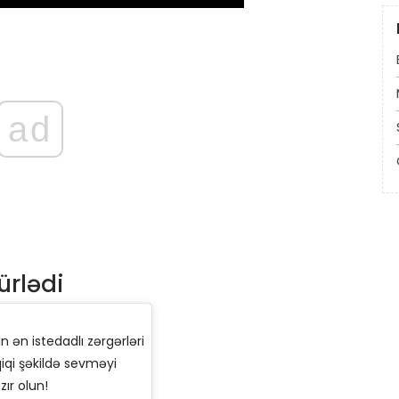
ad
ürlədi
ən istedadlı zərgərləri
əqiqi şəkildə sevməyi
ır olun!