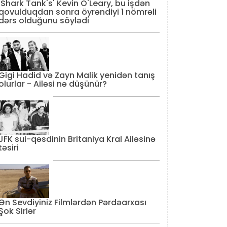
'Shark Tank's' Kevin O'Leary, bu işdən
qovulduqdan sonra öyrəndiyi 1 nömrəli
dərs olduğunu söylədi
Gigi Hadid və Zayn Malik yenidən tanış
olurlar - Ailəsi nə düşünür?
JFK sui-qəsdinin Britaniya Kral Ailəsinə
təsiri
Ən Sevdiyiniz Filmlərdən Pərdəarxası
Şok Sirlər