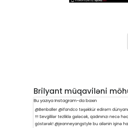
Brilyant müqaviləni möh
Bu yazıya Instagram-da baxın
@Benballer @ifandco təşəkkür edirəm dünyanın 
!!! Sevgililər tezliklə gələcək, qadınınızı necə h
göstərək! @jeanneyangstyle bu ailənin işinə haz