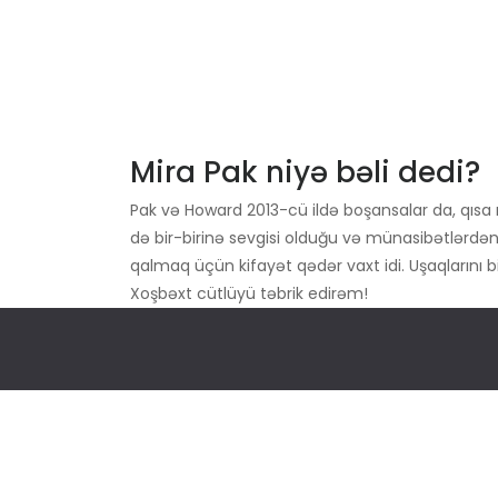
Mira Pak niyə bəli dedi?
Pak və Howard 2013-cü ildə boşansalar da, qısa 
də bir-birinə sevgisi olduğu və münasibətlərdən
qalmaq üçün kifayət qədər vaxt idi. Uşaqlarını b
Xoşbəxt cütlüyü təbrik edirəm!