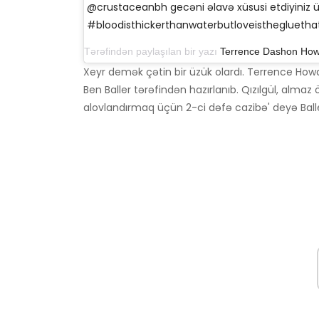
@crustaceanbh gecəni əlavə xüsusi etdiyiniz üç
#bloodisthickerthanwaterbutloveisthegluetha
Tərəfindən paylaşılan bir yazı
Terrence Dashon Ho
Xeyr demək çətin bir üzük olardı. Terrence Ho
Ben Baller tərəfindən hazırlanıb. Qızılgül, almaz
alovlandırmaq üçün 2-ci dəfə cazibə' deyə Ball