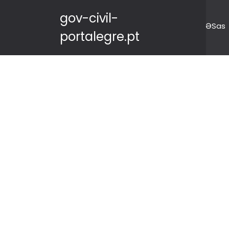
gov-civil-
ƏSas
portalegre.pt