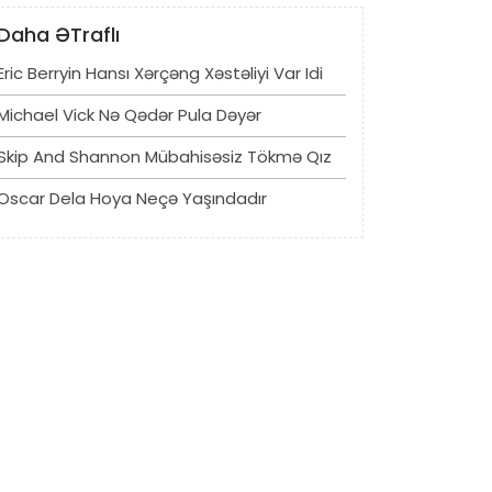
Daha ƏTraflı
Eric Berryin Hansı Xərçəng Xəstəliyi Var Idi
Michael Vick Nə Qədər Pula Dəyər
Skip And Shannon Mübahisəsiz Tökmə Qız
Oscar Dela Hoya Neçə Yaşındadır