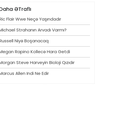
Daha ƏTraflı
Ric Flair Wwe Neçə Yaşındadır
Michael Strahanın Arvadı Varmı?
Russell Niyə Boşanacaq
Megan Rapino Kollecə Hara Getdi
Morgan Steve Harveyin Bioloji Qızıdır
Marcus Allen Indi Ne Edir