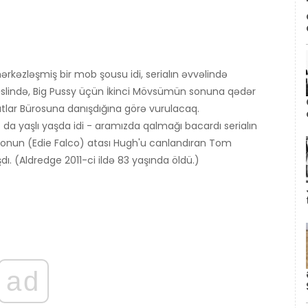
ərkəzləşmiş bir mob şousu idi, serialın əvvəlində
Əslində, Big Pussy üçün İkinci Mövsümün sonuna qədər
tlar Bürosuna danışdığına görə vurulacaq.
uz da yaşlı yaşda idi - aramızda qalmağı bacardı serialın
anonun (Edie Falco) atası Hugh'u canlandıran Tom
ı. (Aldredge 2011-ci ildə 83 yaşında öldü.)
ad