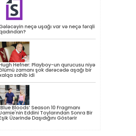
Gələcəyin neçə uşağı var və neçə fərqli
qadından?
Hugh Hefner: Playboy-un qurucusu niyə
ölümü zamanı şok dərəcədə aşağı bir
xalqa sahib idi
‘Blue Bloods’ Season 10 Fragmanı
Jamie'nin Eddini Toylarından Sonra Bir
Eşik Üzərində Daşıdığını Göstərir