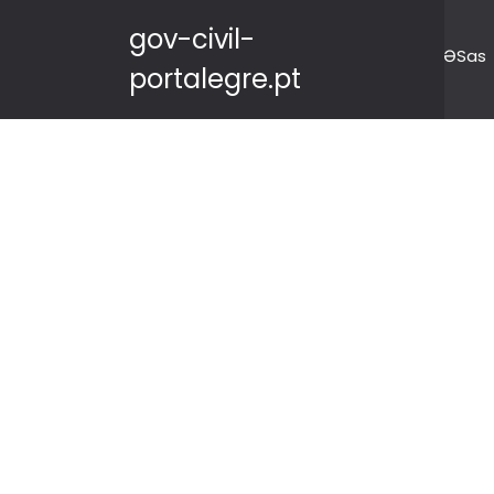
gov-civil-
ƏSas
portalegre.pt