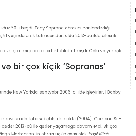
lduz 50-i keçdi. Tony Soprano obrazını canlandırdığı
51 yaşında ürək tutmasından öldü 2013-cü ildə ailəsi ilə
da və çox miqdarda spirt istehlak etmişdi. Oğlu və yemək
ə bir çox kiçik ‘Sopranos’
ində New Yorkda, sentyabr 2006-cı ildə işləyirlər. | Bobby
ci mövsümdə təbii səbəblərdən öldü (2004). Carmine Sr.-
ə qədər 2013-cü ilə qədər yaşamağa davam etdi. Bir çox
) Viggo Mortensen-in obrazı üçün əsas oldu
Yaşıl Kitab.