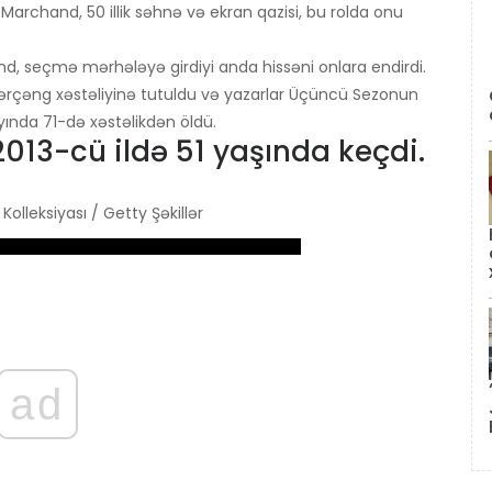
archand, 50 illik səhnə və ekran qazisi, bu rolda onu
d, seçmə mərhələyə girdiyi anda hissəni onlara endirdi.
xərçəng xəstəliyinə tutuldu və yazarlar Üçüncü Sezonun
ayında 71-də xəstəlikdən öldü.
013-cü ildə 51 yaşında keçdi.
olleksiyası / Getty Şəkillər
ad