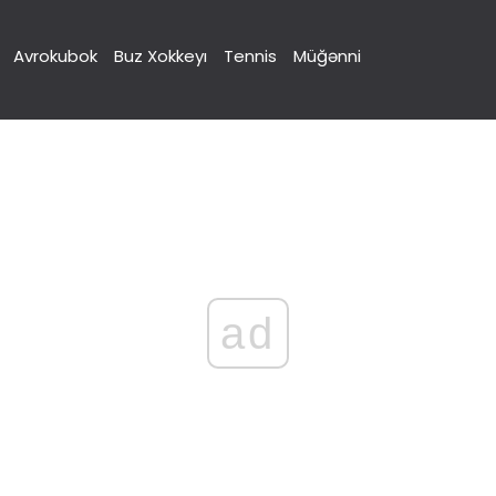
Avrokubok
Buz Xokkeyı
Tennis
Müğənni
ad