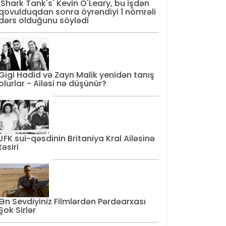
'Shark Tank's' Kevin O'Leary, bu işdən
qovulduqdan sonra öyrəndiyi 1 nömrəli
dərs olduğunu söylədi
Gigi Hadid və Zayn Malik yenidən tanış
olurlar - Ailəsi nə düşünür?
JFK sui-qəsdinin Britaniya Kral Ailəsinə
təsiri
Ən Sevdiyiniz Filmlərdən Pərdəarxası
Şok Sirlər