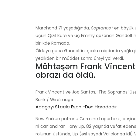
Marchand 71 yaşadığında,
Sopranos ’
ən böyük u
üçün Qızıl Kürə və üç Emmy qazanan Gandolfini, 
birlikdə Romada.
Öldüyü gecə Gandolfini çoxlu miqdarda yağlı qi
yedikdən bir müddət sonra ürəyi yol verdi.
Möhtəşəm Frank Vincent v
obrazı da öldü.
Frank Vincent və Joe Santos, ‘The Sopranos’ üzər
Bank / WireImage
Adaçayı Steele Espn -dən Haradadır
New Yorkun patronu Carmine Lupertazzi, beşin
ni canlandıran Tony Lip, 82 yaşında vəfat edən
rolunun üstündə, Lip (əsl soyadı Vallelonga idi