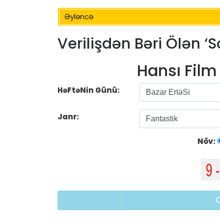
Əyləncə
Verilişdən Bəri Ölən ‘S
Hansı Fil
HəFtəNin Günü:
Janr:
Növ: