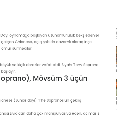
ior Dayı oynamağa başlayan uzunömürlülük bəxş edənlər
 çalışan Chianese, açıq şəkildə davamlı olaraq inşa
n ömür sürmədilər.
böyük və kiçik obrazlar vəfat etdi. Siyahı Tony Soprano
başlayır.
Soprano), Mövsüm 3 üçün
anese (Junior dayı) ‘The Sopranos’un çəkiliş
 anası Livia'dan daha çox manipulyasiya edən, acımasız