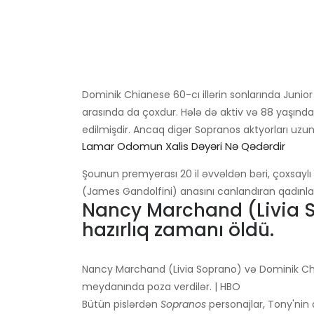
Dominik Chianese 60-cı illərin sonlarında Jun
arasında da çoxdur. Hələ də aktiv və 88 yaşında
edilmişdir. Ancaq digər Sopranos aktyorları uzu
Lamar Odomun Xalis Dəyəri Nə Qədərdir
Şounun premyerası 20 il əvvəldən bəri, çoxsaylı 
(James Gandolfini) anasını canlandıran qadınla 
Nancy Marchand (Livia 
hazırlıq zamanı öldü.
Nancy Marchand (Livia Soprano) və Dominik Chi
meydanında poza verdilər. | HBO
Bütün pislərdən
Sopranos
personajlar, Tony'nin