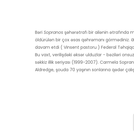
Bəri
Sopranos
şəhərətrafı bir ailənin ətrafında m
öldürülən bir çox əsas qəhrəmanı görmədiniz. 
davam etdi ( Vinsent pastoru ) Federal Təhqiqa
Bu vaxt, verilişdəki əksər ulduzlar - bəziləri ons
səkkiz illik seriyası (1999-2007). Carmela Sopr
Aldredge, şouda 70 yaşının sonlarına qədər çalışd