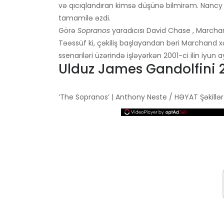
və qıcıqlandıran kimsə düşünə bilmirəm. Nancy M
tamamilə əzdi.
Görə
Sopranos
yaradıcısı David Chase , Marchan
Təəssüf ki, çəkiliş başlayandan bəri Marchand 
ssenariləri üzərində işləyərkən 2001-ci ilin iyun 
Ulduz James Gandolfini 2
‘The Sopranos’ | Anthony Neste / HƏYAT Şəkillər K