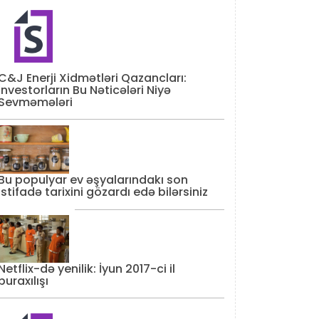
C&J Enerji Xidmətləri Qazancları:
İnvestorların Bu Nəticələri Niyə
Sevməmələri
Bu populyar ev əşyalarındakı son
istifadə tarixini gözardı edə bilərsiniz
Netflix-də yenilik: İyun 2017-ci il
buraxılışı