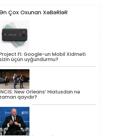
Ən Çox Oxunan XəBəRləR
Project Fi: Google-un Mobil Xidməti
sizin üçün uyğundurmu?
‘NCIS: New Orleans’ Hiatusdan nə
zaman qayıdır?