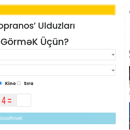
opranos’ Ulduzları
m GörməK Üçün?
Kino
Sıra
GöstəRməK