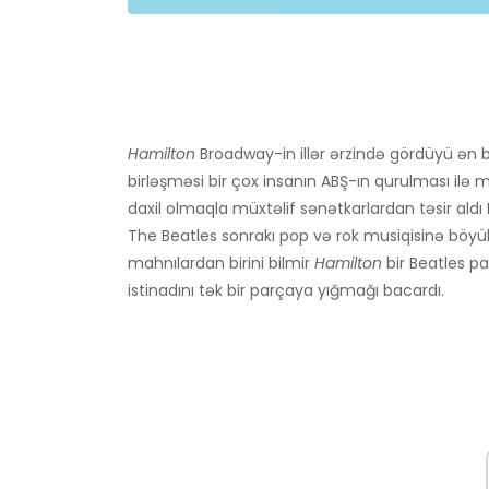
Hamilton
Broadway-in illər ərzində gördüyü ən 
birləşməsi bir çox insanın ABŞ-ın qurulması ilə
daxil olmaqla müxtəlif sənətkarlardan təsir aldı 
The Beatles sonrakı pop və rok musiqisinə böyük
mahnılardan birini bilmir
Hamilton
bir Beatles pa
istinadını tək bir parçaya yığmağı bacardı.