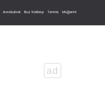
Avrokubok
Buz Xokkeyı
Tennis
Müğənni
ad