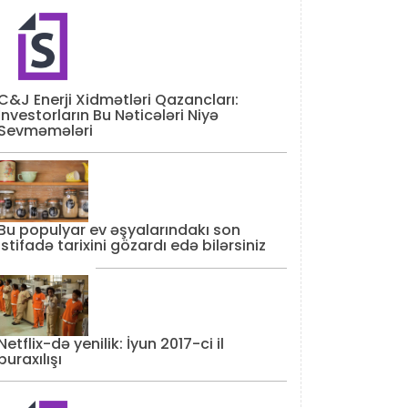
C&J Enerji Xidmətləri Qazancları:
İnvestorların Bu Nəticələri Niyə
Sevməmələri
Bu populyar ev əşyalarındakı son
istifadə tarixini gözardı edə bilərsiniz
Netflix-də yenilik: İyun 2017-ci il
buraxılışı