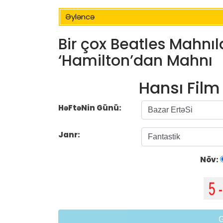
Əyləncə
Bir çox Beatles Mahnı
‘Hamilton’dan Mahnı
Hansı Fil
HəFtəNin Günü:
Janr:
Növ: