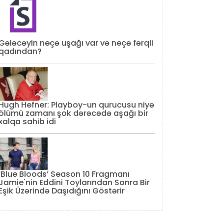
Gələcəyin neçə uşağı var və neçə fərqli
qadından?
Hugh Hefner: Playboy-un qurucusu niyə
ölümü zamanı şok dərəcədə aşağı bir
xalqa sahib idi
‘Blue Bloods’ Season 10 Fragmanı
Jamie'nin Eddini Toylarından Sonra Bir
Eşik Üzərində Daşıdığını Göstərir