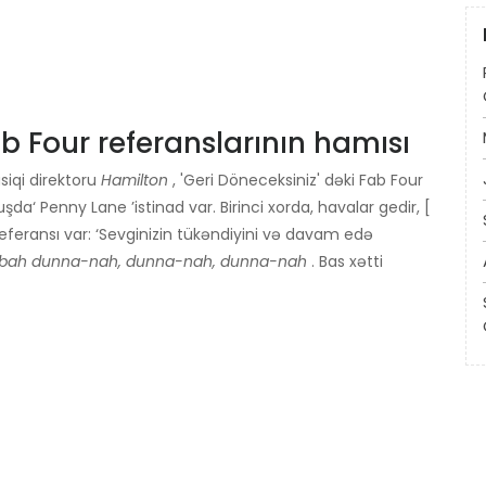
b Four referanslarının hamısı
iqi direktoru
Hamilton
, 'Geri Döneceksiniz' dəki Fab Four
uşda‘ Penny Lane ’istinad var. Birinci xorda, havalar gedir, [
e’ referansı var: ‘Sevginizin tükəndiyini və davam edə
bah dunna-nah, dunna-nah, dunna-nah
. Bas xətti