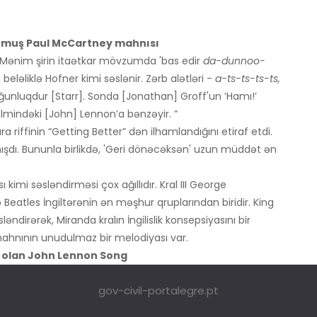
unmuş Paul McCartney mahnısı
'' Mənim şirin itaətkar mövzumda 'bas edir
da-dunnoo-
beləliklə Hofner kimi səslənir. Zərb alətləri -
a-ts-ts-ts-ts,
lğunluqdur [Starr]. Sonda [Jonathan] Groff'un ‘Hamı!’
 filmindəki [John] Lennon’a bənzəyir. ”
 riffinin “Getting Better” dən ilhamlandığını etiraf etdi.
mışdı. Bununla birlikdə, 'Geri dönəcəksən' uzun müddət ən
imi səsləndirməsi çox ağıllıdır. Kral III George
 Beatles İngiltərənin ən məşhur qruplarından biridir. King
əndirərək, Miranda kralın İngilislik konsepsiyasını bir
ahnının unudulmaz bir melodiyası var.
ı’ olan John Lennon Song
gov-civil-portalegre.pt