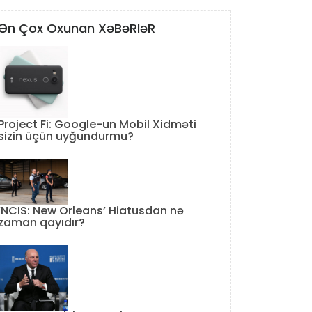
Ən Çox Oxunan XəBəRləR
Project Fi: Google-un Mobil Xidməti
sizin üçün uyğundurmu?
‘NCIS: New Orleans’ Hiatusdan nə
zaman qayıdır?