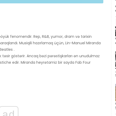
böyük fenomendir. Rep, R&B, yumor, dram və tarixin
 maraqlandı. Musiqili hazırlamaq üçün, Lin-Manuel Miranda
Beatles .
 təsir göstərir. Ancaq bəzi pərəstişkarları ən unudulmaz
stiche edir. Miranda heyrətamiz bir sayda Fab Four
ad