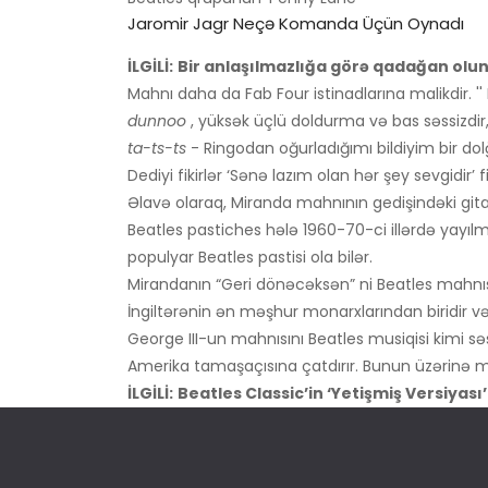
Jaromir Jagr Neçə Komanda Üçün Oynadı
İLGİLİ:
Bir anlaşılmazlığa görə qadağan ol
Mahnı daha da Fab Four istinadlarına malikdir. 
dunnoo
, yüksək üçlü doldurma və bas səssizdir, 
ta-ts-ts
- Ringodan oğurladığımı bildiyim bir do
Dediyi fikirlər ‘Sənə lazım olan hər şey sevgidir’
Əlavə olaraq, Miranda mahnının gedişindəki gitara
Beatles pastiches hələ 1960-70-ci illərdə yayıl
populyar Beatles pastisi ola bilər.
Mirandanın “Geri dönəcəksən” ni Beatles mahnısı k
İngiltərənin ən məşhur monarxlarından biridir və
George III-un mahnısını Beatles musiqisi kimi səsl
Amerika tamaşaçısına çatdırır. Bunun üzərinə m
İLGİLİ:
Beatles Classic’in ‘Yetişmiş Versiyas