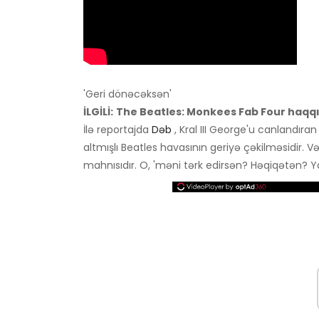
'Geri dönəcəksən'
İLGİLİ:
The Beatles: Monkees Fab Four haqq
İlə reportajda
Dəb
, Kral III George'u canlandıra
altmışlı Beatles havasının geriyə çəkilməsidir. 
mahnısıdır. O, 'məni tərk edirsən? Həqiqətən? Ya