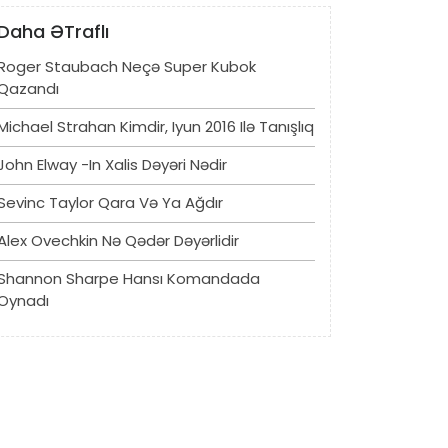
Daha ƏTraflı
Roger Staubach Neçə Super Kubok
Qazandı
Michael Strahan Kimdir, Iyun 2016 Ilə Tanışlıq
John Elway -in Xalis Dəyəri Nədir
Sevinc Taylor Qara Və Ya Ağdır
Alex Ovechkin Nə Qədər Dəyərlidir
Shannon Sharpe Hansı Komandada
Oynadı