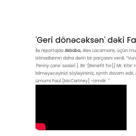
'Geri dönəcəksən' dəki Fa
İlə reportajda
Akbaba,
Alex Lacamoire, üçün mus
istinadlarının daha dərin bir parçasını verdi. “Vur
'Penny Lane' səsləri
]. Bir ‘[Benefit for]] Mr. Kit
bilməyəcəyinizi söyləyirsiniz, synth davam edir,
ümumi Paul [McCartney] -izmdir. ”