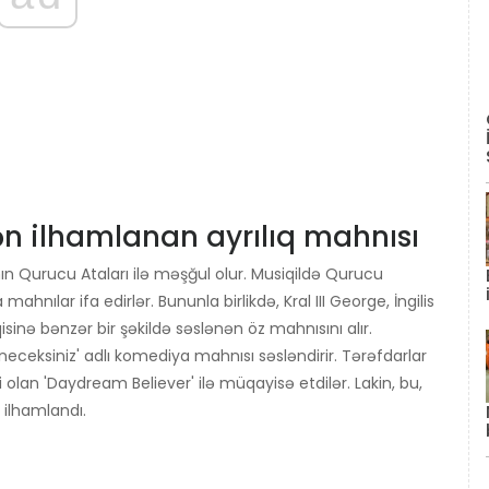
ən ilhamlanan ayrılıq mahnısı
ın Qurucu Ataları ilə məşğul olur. Musiqildə Qurucu
hnılar ifa edirlər. Bununla birlikdə, Kral III George, İngilis
iqisinə bənzər bir şəkildə səslənən öz mahnısını alır.
eceksiniz' adlı komediya mahnısı səsləndirir. Tərəfdarlar
i olan 'Daydream Believer' ilə müqayisə etdilər. Lakin, bu,
 ilhamlandı.