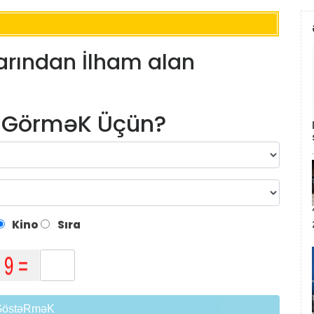
larından İlham alan
m GörməK Üçün?
Kino
Sıra
GöstəRməK