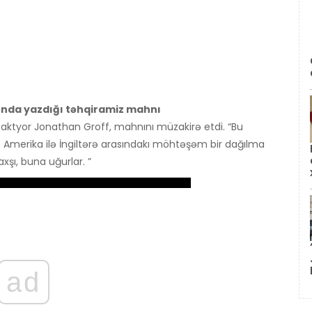
ında yazdığı təhqiramiz mahnı
n aktyor Jonathan Groff, mahnını müzakirə etdi. “Bu
Və Amerika ilə İngiltərə arasındakı möhtəşəm bir dağılma
xşı, buna uğurlar. ”
ad