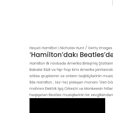
Heyəti
Hamilton
| Nicholas Hunt / Getty Images
‘Hamilton’dakı Beatles’d
Hamilton
ilk növbədə Amerika Birləşmiş Ştatların
Babalar R&B və hip-hop kimi Amerika janrlarında ma
istilası qruplarının və onların təqlidçilərinin mus
İldə
Hamilton
, tez-tez pisləşən monarx 'Geri Dön
mahnını Elektrik İşıq Orkestri və Monkeesin hitlər
həqiqətən Beatles musiqilərinin bir sevgilisindən