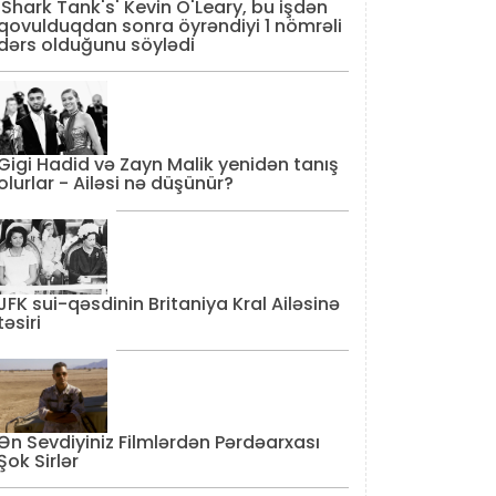
'Shark Tank's' Kevin O'Leary, bu işdən
qovulduqdan sonra öyrəndiyi 1 nömrəli
dərs olduğunu söylədi
Gigi Hadid və Zayn Malik yenidən tanış
olurlar - Ailəsi nə düşünür?
JFK sui-qəsdinin Britaniya Kral Ailəsinə
təsiri
Ən Sevdiyiniz Filmlərdən Pərdəarxası
Şok Sirlər