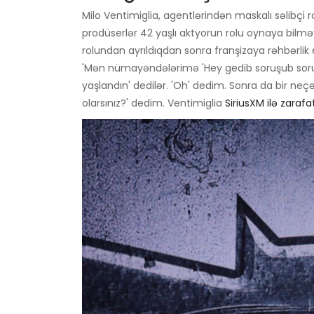
Milo Ventimiglia, agentlərindən maskalı səlibçi
prodüserlər 42 yaşlı aktyorun rolu oynaya bilmə
rolundan ayrıldıqdan sonra franşizaya rəhbərli
'Mən nümayəndələrimə 'Hey gedib soruşub soruşu
yaşlandın' dedilər. 'Oh' dedim. Sonra da bir neç
olarsınız?' dedim. Ventimiglia
SiriusXM ilə zarafa