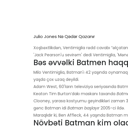
Julio Jones Nə Qədər Qazanır
Xoşbəxtlikdən, Ventimiglia rədd cavabı “əlçatan
'Jack Pearson'u sevirəm' dedi Ventimiglia, 'Mənə 
Bəs əvvəlki Batmen haq
Milo Ventimiglia, Batman'ı 42 yaşında oynamaq 
yaşda çox uzaq deyildi.
Adam West, 60'ların televiziya seriyasında Bat
Keaton Tim Burton’dakı maskanı taxanda
Batm
Clooney, yarasa kostyumu geyindikləri zaman 36 
gənc Batman idi
Batman başlayır
2005-ci ildə.
Maraqlıdır ki, Ben Affleck, 44 yaşında Batman m
Növbəti Batman kim ola