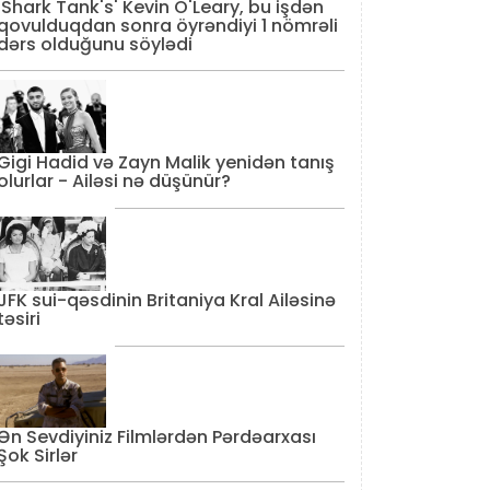
'Shark Tank's' Kevin O'Leary, bu işdən
qovulduqdan sonra öyrəndiyi 1 nömrəli
dərs olduğunu söylədi
Gigi Hadid və Zayn Malik yenidən tanış
olurlar - Ailəsi nə düşünür?
JFK sui-qəsdinin Britaniya Kral Ailəsinə
təsiri
Ən Sevdiyiniz Filmlərdən Pərdəarxası
Şok Sirlər