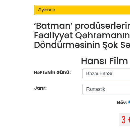
Əyləncə
‘Batman’ prodüserlərin
Fəaliyyət Qəhrəmanı
Döndürməsinin Şok S
Hansı Fil
HəFtəNin Günü:
Janr:
Növ: