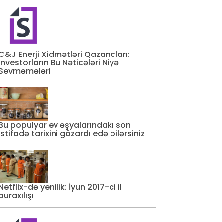
C&J Enerji Xidmətləri Qazancları:
İnvestorların Bu Nəticələri Niyə
Sevməmələri
Bu populyar ev əşyalarındakı son
istifadə tarixini gözardı edə bilərsiniz
Netflix-də yenilik: İyun 2017-ci il
buraxılışı