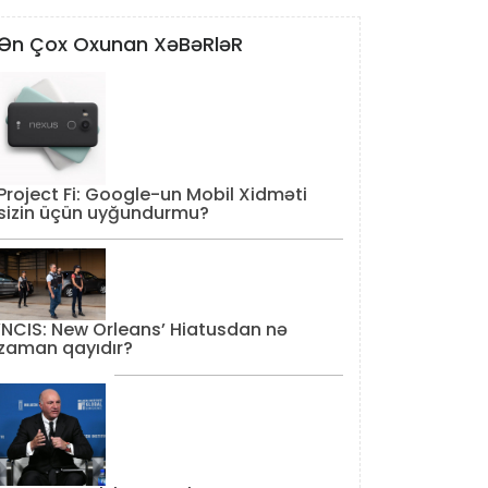
Ən Çox Oxunan XəBəRləR
Project Fi: Google-un Mobil Xidməti
sizin üçün uyğundurmu?
‘NCIS: New Orleans’ Hiatusdan nə
zaman qayıdır?