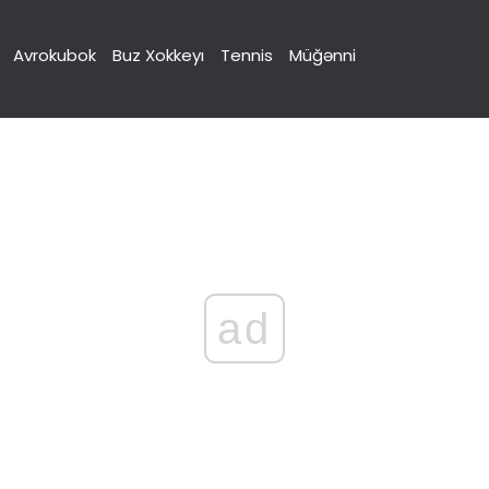
Avrokubok
Buz Xokkeyı
Tennis
Müğənni
ad