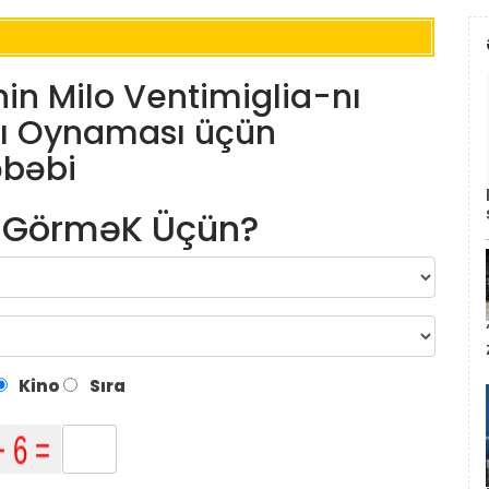
in Milo Ventimiglia-nı
nı Oynaması üçün
əbəbi
m GörməK Üçün?
Kino
Sıra