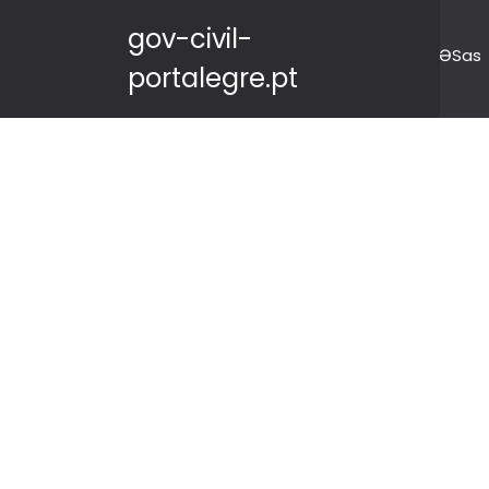
gov-civil-
ƏSas
portalegre.pt