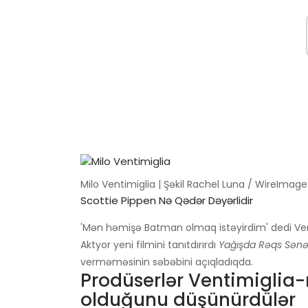
Milo Ventimiglia | Şəkil Rachel Luna / WireImage
Scottie Pippen Nə Qədər Dəyərlidir
'Mən həmişə Batman olmaq istəyirdim' dedi Ven
Aktyor yeni filmini tanıtdırırdı
Yağışda Rəqs Sənə
verməməsinin səbəbini açıqladıqda.
Prodüserlər Ventimiglia-n
olduğunu düşünürdülər