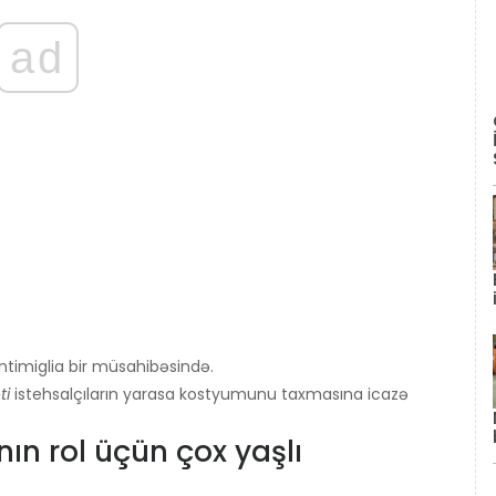
ad
timiglia bir müsahibəsində.
ti
istehsalçıların yarasa kostyumunu taxmasına icazə
ın rol üçün çox yaşlı