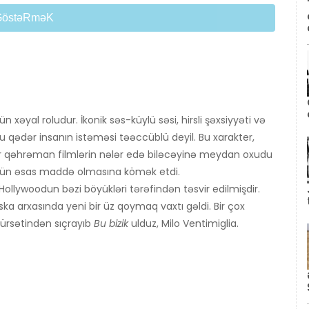
GöstəRməK
n xəyal roludur. İkonik səs-küylü səsi, hirsli şəxsiyyəti və
bu qədər insanın istəməsi təəccüblü deyil. Bu xarakter,
per qəhrəman filmlərin nələr edə biləcəyinə meydan oxudu
üçün əsas maddə olmasına kömək etdi.
lywoodun bəzi böyükləri tərəfindən təsvir edilmişdir.
a ​​arxasında yeni bir üz qoymaq vaxtı gəldi. Bir çox
fürsətindən sıçrayıb
Bu bizik
ulduz, Milo Ventimiglia.