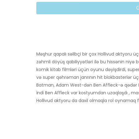
Məşhur qapalı səlibçi bir çox Hollivud aktyoru üçü
zəhmli döyüş qabiliyyətləri ilə bu hissənin niyə 
komik kitab filmləri üçün oyunu dəyişdirdi, su
və super qəhrəman janrının hit blokbasterlər 
Batman, Adam West-dən Ben Affleck-ə qədər Hol
İndi Ben Affleck var kostyumdan uzaqlaşdı , mask
Hollivud aktyoru da daxil olmaqla rol oynamaq 