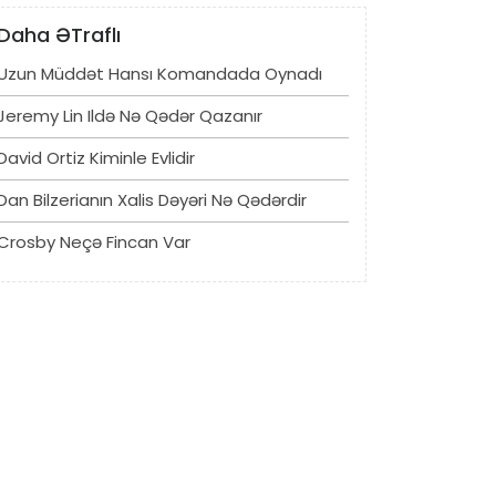
Daha ƏTraflı
Uzun Müddət Hansı Komandada Oynadı
Jeremy Lin Ildə Nə Qədər Qazanır
David Ortiz Kiminle Evlidir
Dan Bilzerianın Xalis Dəyəri Nə Qədərdir
Crosby Neçə Fincan Var