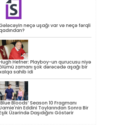
Gələcəyin neçə uşağı var və neçə fərqli
qadından?
Hugh Hefner: Playboy-un qurucusu niyə
ölümü zamanı şok dərəcədə aşağı bir
xalqa sahib idi
‘Blue Bloods’ Season 10 Fragmanı
Jamie'nin Eddini Toylarından Sonra Bir
Eşik Üzərində Daşıdığını Göstərir