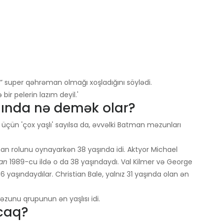
” super qəhrəman olmağı xoşladığını söylədi.
bir pelerin lazım deyil.'
qında nə demək olar?
üçün 'çox yaşlı' sayılsa da, əvvəlki Batman məzunları
man rolunu oynayarkən 38 yaşında idi. Aktyor Michael
an
1989-cu ildə o da 38 yaşındaydı. Val Kilmer və George
yaşındaydılar. Christian Bale, yalnız 31 yaşında olan ən
əzunu qrupunun ən yaşlısı idi.
caq?