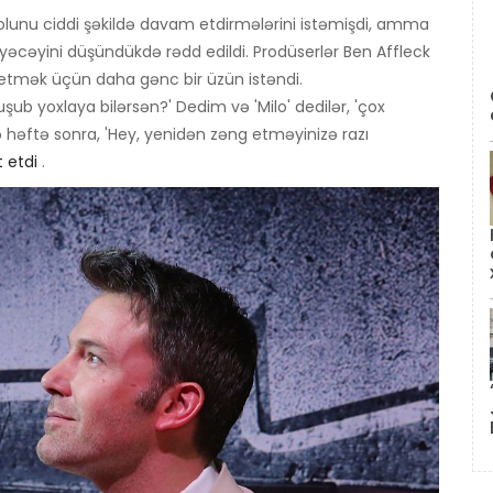
 rolunu ciddi şəkildə davam etdirmələrini istəmişdi, amma
yəcəyini düşündükdə rədd edildi. Prodüserlər Ben Affleck
k etmək üçün daha gənc bir üzün istəndi.
b yoxlaya bilərsən?' Dedim və 'Milo' dedilər, 'çox
ə həftə sonra, 'Hey, yenidən zəng etməyinizə razı
t etdi
.