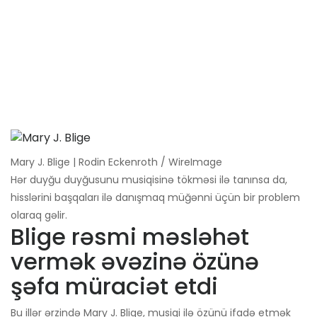
Mary J. Blige | Rodin Eckenroth / WireImage
Hər duyğu duyğusunu musiqisinə tökməsi ilə tanınsa da,
hisslərini başqaları ilə danışmaq müğənni üçün bir problem
olaraq gəlir.
Blige rəsmi məsləhət
vermək əvəzinə özünə
şəfa müraciət etdi
Bu illər ərzində Mary J. Blige, musiqi ilə özünü ifadə etmək