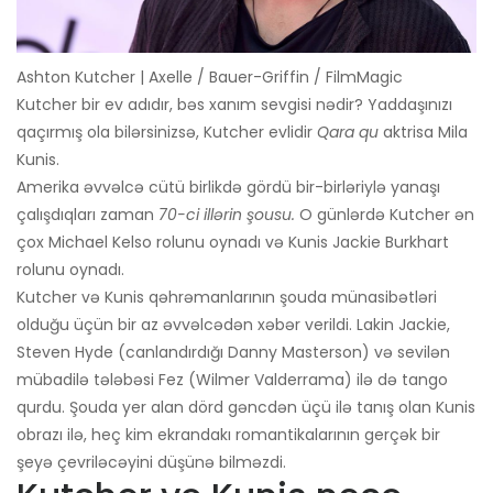
Ashton Kutcher | Axelle / Bauer-Griffin / FilmMagic
Kutcher bir ev adıdır, bəs xanım sevgisi nədir? Yaddaşınızı
qaçırmış ola bilərsinizsə, Kutcher evlidir
Qara qu
aktrisa Mila
Kunis.
Amerika əvvəlcə cütü birlikdə gördü bir-birləriylə yanaşı
çalışdıqları zaman
70-ci illərin şousu.
O günlərdə Kutcher ən
çox Michael Kelso rolunu oynadı və Kunis Jackie Burkhart
rolunu oynadı.
Kutcher və Kunis qəhrəmanlarının şouda münasibətləri
olduğu üçün bir az əvvəlcədən xəbər verildi. Lakin Jackie,
Steven Hyde (canlandırdığı Danny Masterson) və sevilən
mübadilə tələbəsi Fez (Wilmer Valderrama) ilə də tango
qurdu. Şouda yer alan dörd gəncdən üçü ilə tanış olan Kunis
obrazı ilə, heç kim ekrandakı romantikalarının gerçək bir
şeyə çevriləcəyini düşünə bilməzdi.