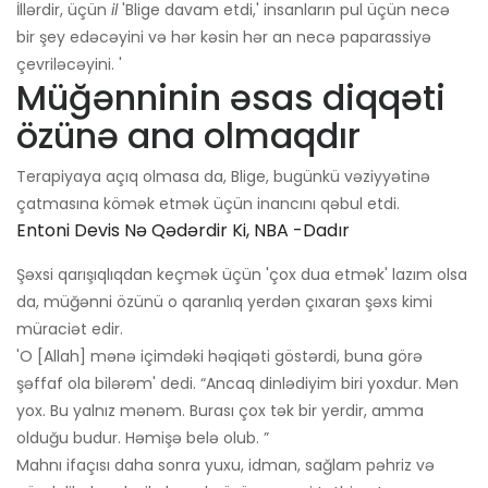
İllərdir, üçün
il
'Blige davam etdi,' insanların pul üçün necə
bir şey edəcəyini və hər kəsin hər an necə paparassiyə
çevriləcəyini. '
Müğənninin əsas diqqəti
özünə ana olmaqdır
Terapiyaya açıq olmasa da, Blige, bugünkü vəziyyətinə
çatmasına kömək etmək üçün inancını qəbul etdi.
Entoni Devis Nə Qədərdir Ki, NBA -dadır
Şəxsi qarışıqlıqdan keçmək üçün 'çox dua etmək' lazım olsa
da, müğənni özünü o qaranlıq yerdən çıxaran şəxs kimi
müraciət edir.
'O [Allah] mənə içimdəki həqiqəti göstərdi, buna görə
şəffaf ola bilərəm' dedi. “Ancaq dinlədiyim biri yoxdur. Mən
yox. Bu yalnız mənəm. Burası çox tək bir yerdir, amma
olduğu budur. Həmişə belə olub. ”
Mahnı ifaçısı daha sonra yuxu, idman, sağlam pəhriz və