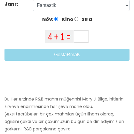
Janr:
Növ:
Kino
Sıra
GöstəRməK
Bu illər ərzində R&B mahnı müğənnisi Mary J. Blige, hitlərini
zirvəyə endirməsində hər şeyə mane oldu.
Şəxsi təcrübələri bir çox mahnıları üçün ilham olaraq,
ağrısını çəkdi və bir çoxumuzun bu gün də dinlədiyimiz ən
görkəmli R&B parçalarına çevirdi.