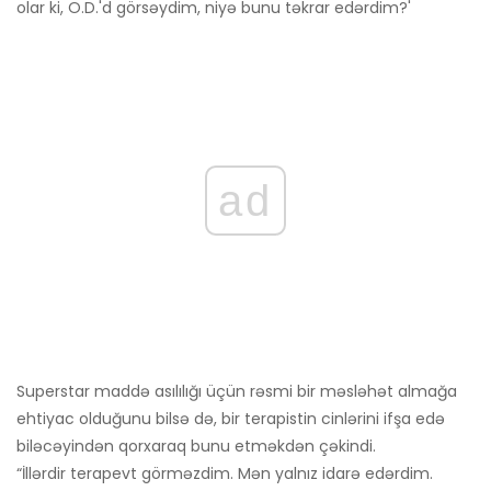
olar ki, O.D.'d görsəydim, niyə bunu təkrar edərdim?'
ad
Superstar maddə asılılığı üçün rəsmi bir məsləhət almağa
ehtiyac olduğunu bilsə də, bir terapistin cinlərini ifşa edə
biləcəyindən qorxaraq bunu etməkdən çəkindi.
“İllərdir terapevt görməzdim. Mən yalnız idarə edərdim.