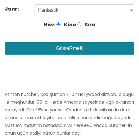
Janr:
Növ:
Kino
Sıra
GöstəRməK
Ashton Kutcher, çox güman ki, bir Hollywood aktyoru olduğu
ilə məşhurdur. 90-cı illərdə Amerika sayəsində kiçik ekranları
bəzəyirdi
70-ci illərin şousu
. Oradan kült klassikası da daxil
olmaqla müxtəlif layihələrdə rolları canlandırmağa başladı
Dostum, maşınım haradadır?
və
Yeni evli.
Ancaq Kutcher-in
onun üçün etdiyi bütün bunlar deyil.