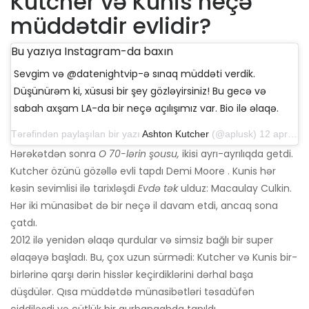
Kutcher və Kunis neçə
müddətdir evlidir?
Bu yazıya Instagram-da baxın
Sevgim və @datenightvip-ə sınaq müddəti verdik.
Düşünürəm ki, xüsusi bir şey gözləyirsiniz! Bu gecə və
sabah axşam LA-da bir neçə açılışımız var. Bio ilə əlaqə.
Tərəfindən paylaşılan bir yazı
Ashton Kutcher
(@aplusk) 12 aprel 2019-cu il, saat 14: 50-də PDT
Hərəkətdən sonra
O 70-lərin şousu,
ikisi ayrı-ayrılıqda getdi.
Kutcher özünü gözəllə evli tapdı Demi Moore . Kunis hər
kəsin sevimlisi ilə tarixləşdi
Evdə tək
ulduz: Macaulay Culkin.
Hər iki münasibət də bir neçə il davam etdi, ancaq sona
çatdı.
2012 ilə yenidən əlaqə qurdular və simsiz bağlı bir super
əlaqəyə başladı. Bu, çox uzun sürmədi: Kutcher və Kunis bir-
birlərinə qarşı dərin hisslər keçirdiklərini dərhal başa
düşdülər. Qısa müddətdə münasibətləri təsadüfən
ciddiləşdi və cütlük bir qurbangahda tapıldı.