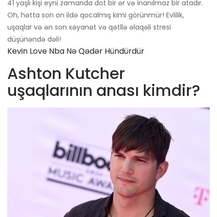
41 yaşlı kişi eyni zamanda dot bir ər və inanılmaz bir atadır.
Oh, hətta son on ildə qocalmış kimi görünmür! Evlilik,
uşaqlar və ən son xəyanət və qətllə əlaqəli stresi
düşünəndə dəli!
Kevin Love Nba Nə Qədər Hündürdür
Ashton Kutcher
uşaqlarının anası kimdir?