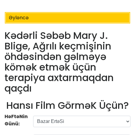
Əyləncə
Kədərli Səbəb Mary J.
Blige, Ağrılı keçmişinin
öhdəsindən gəlməyə
kömək etmək üçün
terapiya axtarmaqdan
qaçdı
Hansı Film GörməK Üçün?
HəFtəNin
Günü: