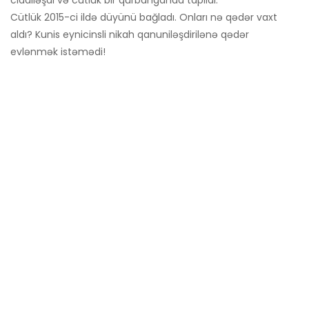
Cütlük 2015-ci ildə düyünü bağladı. Onları nə qədər vaxt
aldı? Kunis eynicinsli nikah qanuniləşdirilənə qədər
evlənmək istəmədi!
Ashton Kutcher neçə
uşağı var?
Kutcher və Kunis, iki gözəl uşağın qürurlu valideynləridir. 90-
cı illərdən bəri məşhur olmalarına baxmayaraq, cütlük ailə
həyatı haqqında çox şey qorumaq üçün bacardı. Buna
baxmayaraq, mətbuat ən azından bu mükəmməl kiçik ailə
haqqında bir az məlumat yığmağı bacarır.
İlk övladları bir körpə qızdı: Wyatt Isabelle Kutcher. 1 oktyabr
2014-cü ildə anadan olub, beş yaşını tamamlayır. İkinci
övladları Dimitri 30 Noyabr 2016-cı ildə anadan olub. İndi üç
yaşındadır.
Kiçik yaş fərqinə baxmayaraq, Kutcher bir neçə il əvvəl
övladları arasındakı münasibət haqqında danışdı. Ən çox