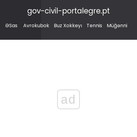
gov-civil-portalegre.pt
ƏSas
Avrokubok
Buz Xokkeyı
Tennis
Müğənni
ad