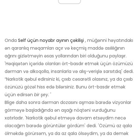
Onda
Self üçün noyabr ayının çəkilişi
, müğənni həyatındakı
ən qaranlıq məqamları açır və keçmiş maddə asılılığının
ağrını gizlətməyin əsas yollarından biri olduğunu paylaşır.
'Həqiqətən içəridə olanları ört-basdır etmək üçün özümüzü
dərman və alkoqolla, insanlarla və alış-verişlə sarsıtdıq' dedi.
“Narkotik qəbul edirsiniz ki, çıxıb cəsarətli olasınız, ya da çıxıb
özünüzü gözəl hiss edə bilərsiniz. Bunu ört-basdır etmək
üçün edirsən
bir şey.
'
Blige daha sonra dərman dozasını aşması barədə vizyonlar
görməyə başladığında ən aşağı nöqtəni vurduğunu
xatırladır. 'Narkotik qəbul etməyə davam etsəydim necə
olacağım barədə görüntülər gördüm' dedi. 'Özümü az qala
ölməkdə görürsəm, ya da az qala ölsəydim, ya da demək