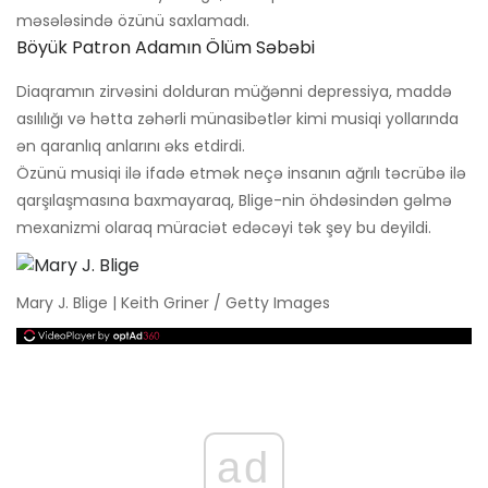
məsələsində özünü saxlamadı.
Böyük Patron Adamın Ölüm Səbəbi
Diaqramın zirvəsini dolduran müğənni depressiya, maddə
asılılığı və hətta zəhərli münasibətlər kimi musiqi yollarında
ən qaranlıq anlarını əks etdirdi.
Özünü musiqi ilə ifadə etmək neçə insanın ağrılı təcrübə ilə
qarşılaşmasına baxmayaraq, Blige-nin öhdəsindən gəlmə
mexanizmi olaraq müraciət edəcəyi tək şey bu deyildi.
Mary J. Blige | Keith Griner / Getty Images
ad