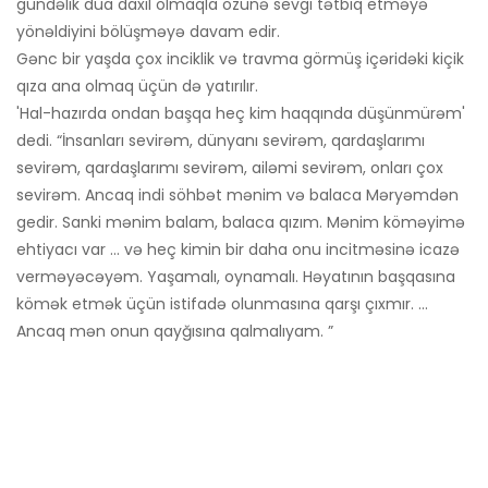
gündəlik dua daxil olmaqla özünə sevgi tətbiq etməyə
yönəldiyini bölüşməyə davam edir.
Gənc bir yaşda çox inciklik və travma görmüş içəridəki kiçik
qıza ana olmaq üçün də yatırılır.
'Hal-hazırda ondan başqa heç kim haqqında düşünmürəm'
dedi. “İnsanları sevirəm, dünyanı sevirəm, qardaşlarımı
sevirəm, qardaşlarımı sevirəm, ailəmi sevirəm, onları çox
sevirəm. Ancaq indi söhbət mənim və balaca Məryəmdən
gedir. Sanki mənim balam, balaca qızım. Mənim köməyimə
ehtiyacı var ... və heç kimin bir daha onu incitməsinə icazə
verməyəcəyəm. Yaşamalı, oynamalı. Həyatının başqasına
kömək etmək üçün istifadə olunmasına qarşı çıxmır. ...
Ancaq mən onun qayğısına qalmalıyam. ”