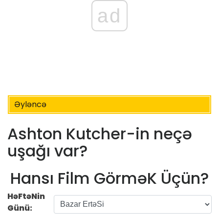
ad
Əyləncə
Ashton Kutcher-in neçə
uşağı var?
Hansı Film GörməK Üçün?
HəFtəNin
Günü: