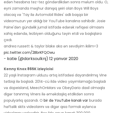
edən hesabına tez-tez göndərdikdən sonra məlum oldu. O,
eyni zamanda məşhur danışıq şeiri olan Boys Will Boys
olacaq və 'Tay ilə Avtomobil Rides' adlı başqa bir
videomuzun yer aldığı bir YouTube kanalına sahibdir. Josie
Paine'dən gündəlik jurnal istifadə edərək rəfiqəsi olmasını
xahiş edəndə, lezbiyen olduğunu təyin etdi və başlıqlara
çıxdı.
andrea russett & taylor blake aka ən sevdiyim ikilim<3
pic.twitter.com/2BbrKFQOwu
- katie (@darksoulknj)
12 yanvar 2020
Kenny Knox 865K izləyicisi
22 yaşlı İnstaqram ulduzu artıq istifadəsi dayandırılmış Vine
tətbiqi ilə başladı. 2014-cü ildə video yayımlamağa başladı
və dopeisland, MeechOnMars və ObeyDario daxil olmaqla
digər tanınmış Viners ilə əməkdaşlıq etdikdən sonra
populyarlıq qazandı. O
bir də YouTube kanalı var
burada
həftəlik skits videolarını və digər qısa formalı əyləncə
videolarını yerləşdirir. Beş ildə onun kanalı 300.000