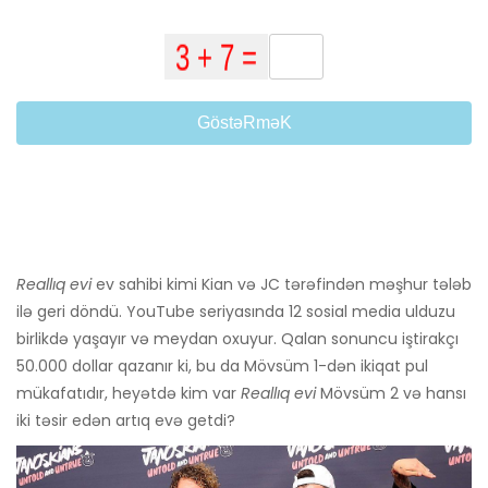
GöstəRməK
Reallıq evi
ev sahibi kimi Kian və JC tərəfindən məşhur tələb
ilə geri döndü. YouTube seriyasında 12 sosial media ulduzu
birlikdə yaşayır və meydan oxuyur. Qalan sonuncu iştirakçı
50.000 dollar qazanır ki, bu da Mövsüm 1-dən ikiqat pul
mükafatıdır, heyətdə kim var
Reallıq evi
Mövsüm 2 və hansı
iki təsir edən artıq evə getdi?