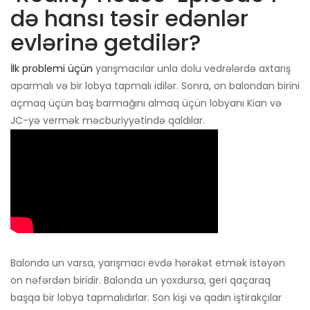
də hansı təsir edənlər
evlərinə getdilər?
İlk problemi üçün
yarışmacılar unla dolu vedrələrdə axtarış
aparmalı və bir lobya tapmalı idilər. Sonra, on balondan birini
açmaq üçün baş barmağını almaq üçün lobyanı Kian və
JC-yə vermək məcburiyyətində qaldılar.
Balonda un varsa, yarışmacı evdə hərəkət etmək istəyən
on nəfərdən biridir. Balonda un yoxdursa, geri qaçaraq
başqa bir lobya tapmalıdırlar. Son kişi və qadın iştirakçılar