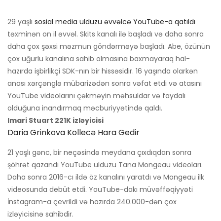
29 yaşlı
sosial media ulduzu əvvəlcə YouTube-a qatıldı
təxminən on il əvvəl. Skits kanalı ilə başladı və daha sonra
daha çox şəxsi məzmun göndərməyə başladı. Abe, özünün
çox uğurlu kanalına sahib olmasına baxmayaraq hal-
hazırda işbirlikçi SDK-nın bir hissəsidir. 16 yaşında olarkən
anası xərçənglə mübarizədən sonra vəfat etdi və atasını
YouTube videolarını çəkməyin məhsuldar və faydalı
olduğuna inandırmaq məcburiyyətində qaldı.
Imari Stuart 221K izləyicisi
Daria Grinkova Kollecə Hara Gedir
21 yaşlı gənc, bir neçəsində meydana çıxdıqdan sonra
şöhrət qazandı YouTube ulduzu Tana Mongeau videoları.
Daha sonra 2016-cı ildə öz kanalını yaratdı və Mongeau ilk
videosunda debüt etdi. YouTube-dakı müvəffəqiyyəti
İnstagram-a çevrildi və hazırda 240.000-dən çox
izləyicisinə sahibdir.