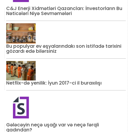
C&J Enerji Xidmətləri Qazancları: İnvestorların Bu
Nəticələri Niyə Sevməmələri
Bu populyar ev əşyalarındakı son istifadə tarixini
gözardı edə bilərsiniz
Netflix-də yenilik: İyun 2017-ci il buraxılışı
Gələcəyin neçə uşağı var və neçə fərqli
qadından?