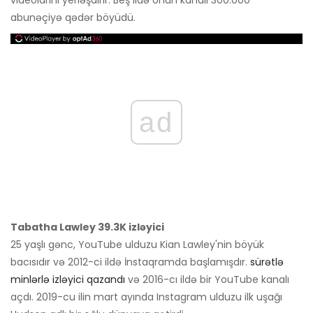
abunəçiyə qədər böyüdü.
ad
Tabatha Lawley 39.3K izləyici
25 yaşlı gənc, YouTube ulduzu Kian Lawley'nin böyük
bacısıdır və 2012-ci ildə İnstaqramda başlamışdır.
sürətlə
minlərlə izləyici qazandı
və 2016-cı ildə bir YouTube kanalı
açdı. 2019-cu ilin mart ayında Instagram ulduzu ilk uşağı