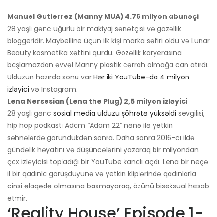
Manuel Gutierrez (Manny MUA) 4.76 milyon abunəçi
28 yaşlı gənc uğurlu bir makiyaj sənətçisi və gözəllik
bloggeridir. Maybelline üçün ilk kişi marka səfiri oldu və Lunar
Beauty kosmetika xəttini qurdu. Gözəllik karyerasına
başlamazdan əvvəl Manny plastik cərrah olmağa can atırdı.
Ulduzun hazırda sonu var
Hər iki YouTube-da 4 milyon
izləyici
və Instagram.
Lena Nersesian (Lena the Plug) 2,5 milyon izləyici
28 yaşlı gənc
sosial media ulduzu şöhrətə yüksəldi
sevgilisi,
hip hop podkastı Adam “Adam 22” nənə ilə yetkin
səhnələrdə göründükdən sonra. Daha sonra 2016-cı ildə
gündəlik həyatını və düşüncələrini yazaraq bir milyondan
çox izləyicisi topladığı bir YouTube kanalı açdı. Lena bir neçə
il bir qadınla görüşdüyünə və yetkin kliplərində qadınlarla
cinsi əlaqədə olmasına baxmayaraq, özünü biseksual hesab
etmir.
‘Reality House’ Episode 1-