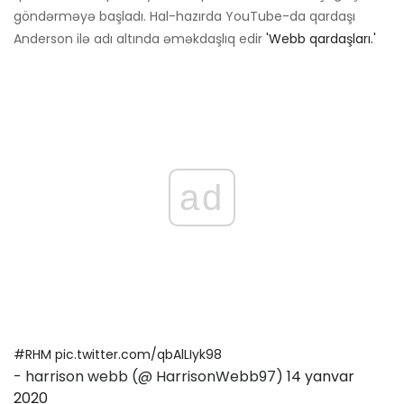
göndərməyə başladı. Hal-hazırda YouTube-da qardaşı
Anderson ilə adı altında əməkdaşlıq edir
'Webb qardaşları.'
ad
#RHM
pic.twitter.com/qbAlLIyk98
- harrison webb (@ HarrisonWebb97)
14 yanvar
2020