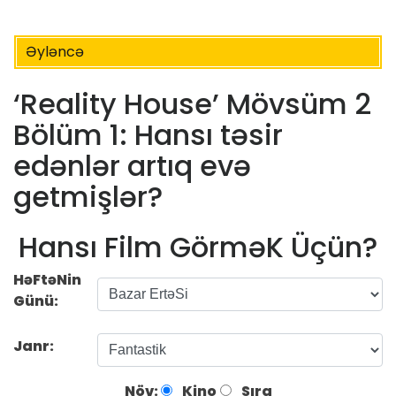
Əyləncə
‘Reality House’ Mövsüm 2
Bölüm 1: Hansı təsir
edənlər artıq evə
getmişlər?
Hansı Film GörməK Üçün?
HəFtəNin
Günü:
Janr:
Növ:
Kino
Sıra