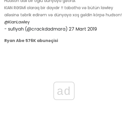
Hudson adlı bir oğlu dünyaya gətirdi.
KIAN RƏSMİ olaraq bir dayıdır !! tabatha və bütün lawley
ailəsinə təbrik edirəm və dünyaya xoş gəldin körpə hudson!
@KianLawley
- sufiyah (@crackdadmara)
27 Mart 2019
Ryan Abe 576K abunəçisi
ad