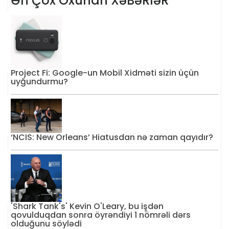
Ən Çox Oxunan XəBəRləR
Project Fi: Google-un Mobil Xidməti sizin üçün
uyğundurmu?
‘NCIS: New Orleans’ Hiatusdan nə zaman qayıdır?
'Shark Tank's' Kevin O'Leary, bu işdən
qovulduqdan sonra öyrəndiyi 1 nömrəli dərs
olduğunu söylədi