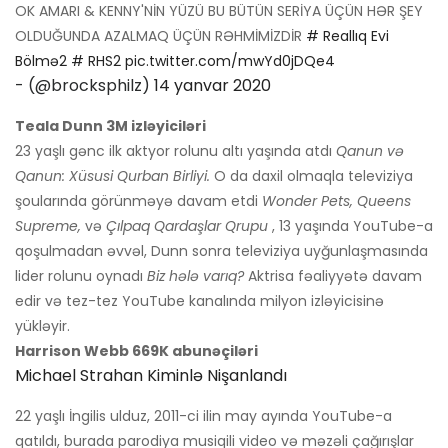
OK AMARI & KENNY'NİN YÜZÜ BU BÜTÜN SERİYA ÜÇÜN HƏR ŞEY
OLDUĞUNDA AZALMAQ ÜÇÜN RƏHMİMİZDİR
# Reallıq Evi
Bölmə2
# RHS2
pic.twitter.com/mwYd0jDQe4
- (@brocksphilz)
14 yanvar 2020
Teala Dunn 3M izləyiciləri
23 yaşlı gənc ilk aktyor rolunu altı yaşında atdı
Qanun və
Qanun: Xüsusi Qurban Birliyi.
O da daxil olmaqla televiziya
şoularında görünməyə davam etdi
Wonder Pets, Queens
Supreme,
və
Çılpaq Qardaşlar Qrupu
, 13 yaşında YouTube-a
qoşulmadan əvvəl, Dunn sonra televiziya uyğunlaşmasında
lider rolunu oynadı
Biz hələ varıq?
Aktrisa fəaliyyətə davam
edir və tez-tez YouTube kanalında milyon izləyicisinə
yükləyir.
Harrison Webb 669K abunəçiləri
Michael Strahan Kiminlə Nişanlandı
22 yaşlı İngilis ulduz, 2011-ci ilin may ayında YouTube-a
qatıldı, burada parodiya musiqili video və məzəli çağırışlar