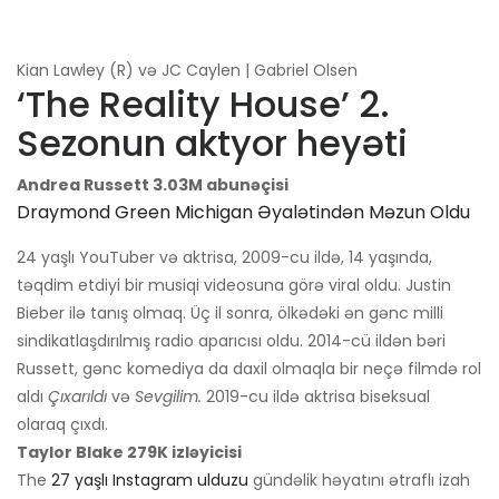
Kian Lawley (R) və JC Caylen | Gabriel Olsen
‘The Reality House’ 2.
Sezonun aktyor heyəti
Andrea Russett 3.03M abunəçisi
Draymond Green Michigan Əyalətindən Məzun Oldu
24 yaşlı YouTuber və aktrisa, 2009-cu ildə, 14 yaşında,
təqdim etdiyi bir musiqi videosuna görə viral oldu. Justin
Bieber ilə tanış olmaq. Üç il sonra, ölkədəki ən gənc milli
sindikatlaşdırılmış radio aparıcısı oldu. 2014-cü ildən bəri
Russett, gənc komediya da daxil olmaqla bir neçə filmdə rol
aldı
Çıxarıldı
və
Sevgilim.
2019-cu ildə aktrisa biseksual
olaraq çıxdı.
Taylor Blake 279K izləyicisi
The
27 yaşlı Instagram ulduzu
gündəlik həyatını ətraflı izah