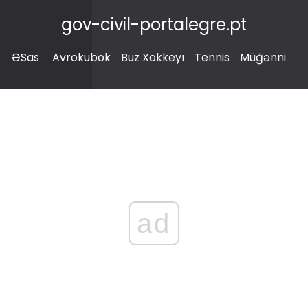
gov-civil-portalegre.pt
ƏSas
Avrokubok
Buz Xokkeyı
Tennis
Müğənni
ad