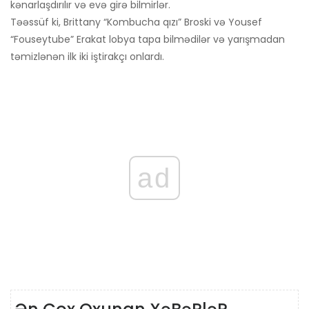
kənarlaşdırılır və evə girə bilmirlər.
Təəssüf ki, Brittany “Kombucha qızı” Broski və Yousef
“Fouseytube” Erakat lobya tapa bilmədilər və yarışmadan
təmizlənən ilk iki iştirakçı onlardı.
ad