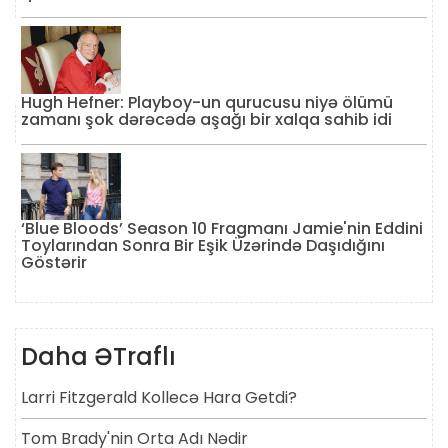
Hugh Hefner: Playboy-un qurucusu niyə ölümü
zamanı şok dərəcədə aşağı bir xalqa sahib idi
‘Blue Bloods’ Season 10 Fragmanı Jamie'nin Eddini
Toylarından Sonra Bir Eşik Üzərində Daşıdığını
Göstərir
Daha ƏTraflı
Larri Fitzgerald Kollecə Hara Getdi?
Tom Brady'nin Orta Adı Nədir