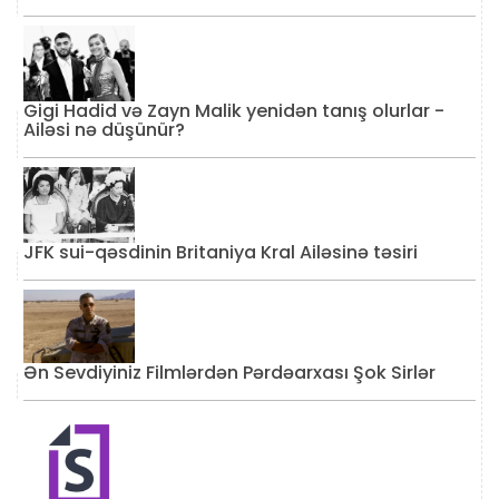
Gigi Hadid və Zayn Malik yenidən tanış olurlar -
Ailəsi nə düşünür?
JFK sui-qəsdinin Britaniya Kral Ailəsinə təsiri
Ən Sevdiyiniz Filmlərdən Pərdəarxası Şok Sirlər