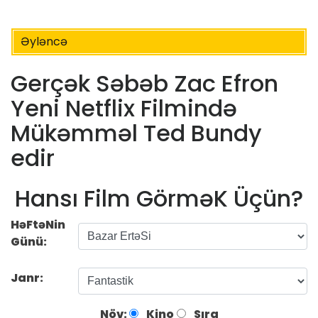
Əyləncə
Gerçək Səbəb Zac Efron
Yeni Netflix Filmində
Mükəmməl Ted Bundy
edir
Hansı Film GörməK Üçün?
HəFtəNin
Günü:
Janr:
Növ:
Kino
Sıra