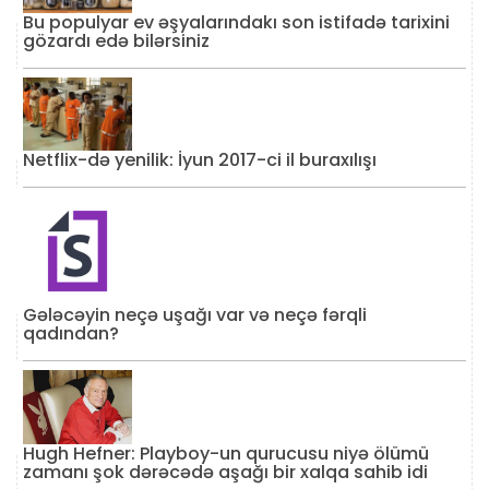
Bu populyar ev əşyalarındakı son istifadə tarixini
gözardı edə bilərsiniz
Netflix-də yenilik: İyun 2017-ci il buraxılışı
Gələcəyin neçə uşağı var və neçə fərqli
qadından?
Hugh Hefner: Playboy-un qurucusu niyə ölümü
zamanı şok dərəcədə aşağı bir xalqa sahib idi