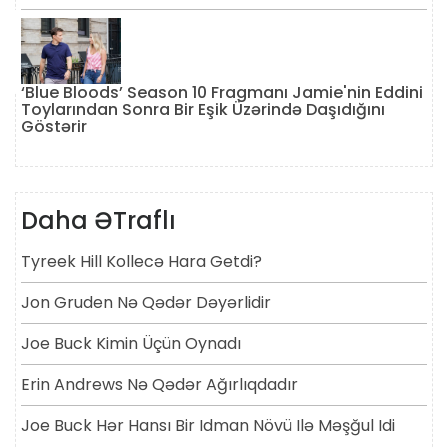
‘Blue Bloods’ Season 10 Fragmanı Jamie'nin Eddini
Toylarından Sonra Bir Eşik Üzərində Daşıdığını
Göstərir
Daha ƏTraflı
Tyreek Hill Kollecə Hara Getdi?
Jon Gruden Nə Qədər Dəyərlidir
Joe Buck Kimin Üçün Oynadı
Erin Andrews Nə Qədər Ağırlıqdadır
Joe Buck Hər Hansı Bir Idman Növü Ilə Məşğul Idi