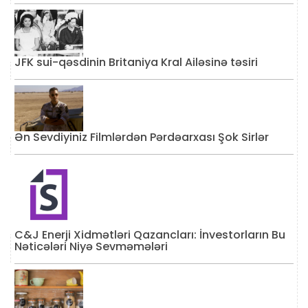
JFK sui-qəsdinin Britaniya Kral Ailəsinə təsiri
Ən Sevdiyiniz Filmlərdən Pərdəarxası Şok Sirlər
C&J Enerji Xidmətləri Qazancları: İnvestorların Bu
Nəticələri Niyə Sevməmələri