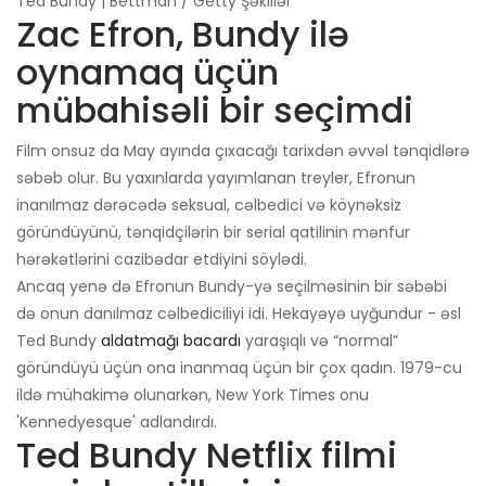
Ted Bundy | Bettman / Getty Şəkillər
Zac Efron, Bundy ilə
oynamaq üçün
mübahisəli bir seçimdi
Film onsuz da May ayında çıxacağı tarixdən əvvəl tənqidlərə
səbəb olur. Bu yaxınlarda yayımlanan treyler, Efronun
inanılmaz dərəcədə seksual, cəlbedici və köynəksiz
göründüyünü, tənqidçilərin bir serial qatilinin mənfur
hərəkətlərini cazibədar etdiyini söylədi.
Ancaq yenə də Efronun Bundy-yə seçilməsinin bir səbəbi
də onun danılmaz cəlbediciliyi idi. Hekayəyə uyğundur - əsl
Ted Bundy
aldatmağı bacardı
yaraşıqlı və “normal”
göründüyü üçün ona inanmaq üçün bir çox qadın. 1979-cu
ildə mühakimə olunarkən, New York Times onu
'Kennedyesque' adlandırdı.
Ted Bundy Netflix filmi