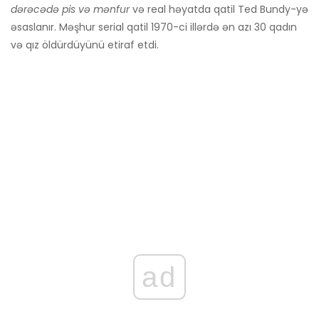
dərəcədə pis və mənfur
və real həyatda qatil Ted Bundy-yə
əsaslanır. Məşhur serial qatil 1970-ci illərdə ən azı 30 qadın
və qız öldürdüyünü etiraf etdi.
ad