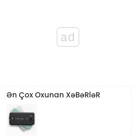
ad
Ən Çox Oxunan XəBəRləR