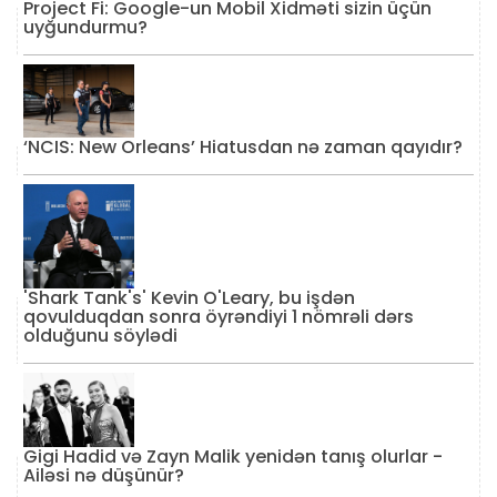
Project Fi: Google-un Mobil Xidməti sizin üçün
uyğundurmu?
‘NCIS: New Orleans’ Hiatusdan nə zaman qayıdır?
'Shark Tank's' Kevin O'Leary, bu işdən
qovulduqdan sonra öyrəndiyi 1 nömrəli dərs
olduğunu söylədi
Gigi Hadid və Zayn Malik yenidən tanış olurlar -
Ailəsi nə düşünür?