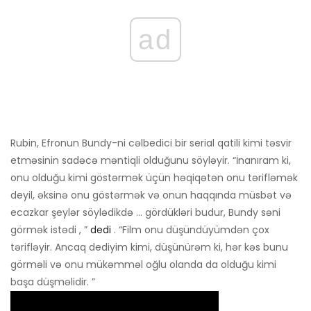
ad
Rubin, Efronun Bundy-ni cəlbedici bir serial qatili kimi təsvir
etməsinin sadəcə məntiqli olduğunu söyləyir. “İnanıram ki,
onu olduğu kimi göstərmək üçün həqiqətən onu tərifləmək
deyil, əksinə onu göstərmək və onun haqqında müsbət və
ecazkar şeylər söylədikdə ... gördükləri budur, Bundy səni
görmək istədi , ”
dedi
. “Film onu ​​düşündüyümdən çox
tərifləyir. Ancaq dediyim kimi, düşünürəm ki, hər kəs bunu
görməli və onu mükəmməl oğlu olanda da olduğu kimi
başa düşməlidir. ”