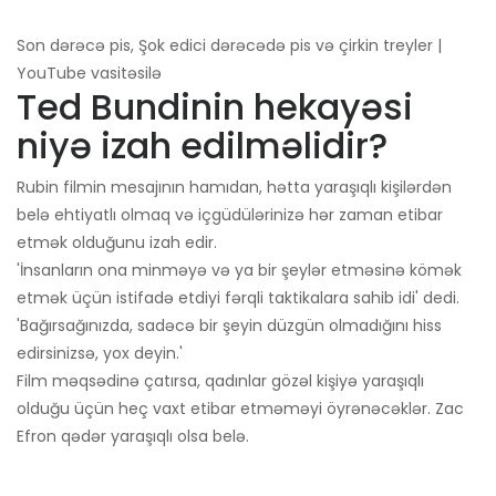
Son dərəcə pis, Şok edici dərəcədə pis və çirkin treyler |
YouTube vasitəsilə
Ted Bundinin hekayəsi
niyə izah edilməlidir?
Rubin filmin mesajının hamıdan, hətta yaraşıqlı kişilərdən
belə ehtiyatlı olmaq və içgüdülərinizə hər zaman etibar
etmək olduğunu izah edir.
'İnsanların ona minməyə və ya bir şeylər etməsinə kömək
etmək üçün istifadə etdiyi fərqli taktikalara sahib idi' dedi.
'Bağırsağınızda, sadəcə bir şeyin düzgün olmadığını hiss
edirsinizsə, yox deyin.'
Film məqsədinə çatırsa, qadınlar gözəl kişiyə yaraşıqlı
olduğu üçün heç vaxt etibar etməməyi öyrənəcəklər. Zac
Efron qədər yaraşıqlı olsa belə.