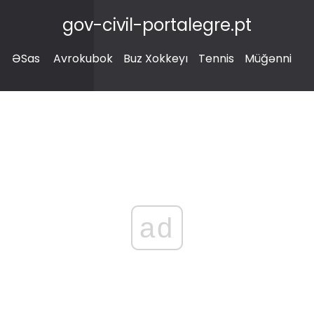
gov-civil-portalegre.pt
ƏSas
Avrokubok
Buz Xokkeyı
Tennis
Müğənni
ad