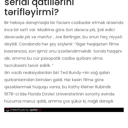
serial qatillərini
tərifləyirmi?
Bir hekayə danışmaqla bir faciəni cazibədar etmək arasında
incə bir xətt var. Müdirinə görə
Son dərəcə pis, Şok edici
dərəcədə pis və mənfur
, Joe Berlinger, bu onun heç niyyəti
deyildi. Cavabında hər şey söylənir: “Əgər həqiqətən filmə
baxırsınızsa, son işimiz onu izzətləndirməkdir. Sonda haqqını
alır, amma bu cür psixopatik cazibə qurbanı olma
təcrübəsini təsvir edirik. ”
Ən vacib reaksiyalardan biri Ted Bundy-nin sağ qalan
qurbanlarından birindən gəldi. Hər kəsin filmə görə
qəzəblənmək hüququ varsa, bu Kathy Kleiner Rubindir.
1978-ci ildə Florida Dövlət Universitetinin sorority evində
hücuma məruz qaldı, amma çox şükür ki, nağılı danışdı.