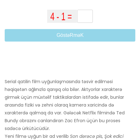
GöstəRməK
Serial qatilin film uyğunlaşmasında təsvir edilməsi
həqiqətən ağlınızla qarışıq ola bilər. Aktyorlar xarakterə
girmək üçün müxtəlif taktikalardan istifadə edir, bunlar
arasında fiziki və zehni olaraq kamera xaricində də
xarakterdə qalmaq da var. Gələcək Netflix filmində Ted
Bundy obrazını canlandıran Zac Efron üçün bu proses
sadəcə ürkütücüdür.
Yeni filmə uyğun bir ad verilib
Son dərəcə pis, Şok edici