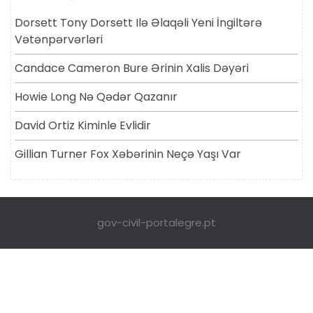
Dorsett Tony Dorsett Ilə Əlaqəli Yeni İngiltərə
Vətənpərvərləri
Candace Cameron Bure Ərinin Xalis Dəyəri
Howie Long Nə Qədər Qazanır
David Ortiz Kiminle Evlidir
Gillian Turner Fox Xəbərinin Neçə Yaşı Var
gov-civil-portalegre.pt