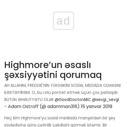
ad
Highmore’un əsaslı
şəxsiyyətini qorumaq
AH ALLAHIM, FREDDIE'NİN YÜKSƏKİNİ SOSİAL MEDİADA OLMASINI
KƏSTƏYİRƏM. O, bu rolu portret etmək üçün çox parlaqdır.
BÜTÜN ƏHƏLİYYƏTLİ OLAR
@GoodDoctorABC
@sevgi_sevgi
- Adam Ostroff (@ adamman316)
15 yanvar 2019
Heç kim Highmore'yu sosial mediada manşetdən bir şey
söylədiyinə görə çətinlik çəkdiyini görmək istəmir. Bir