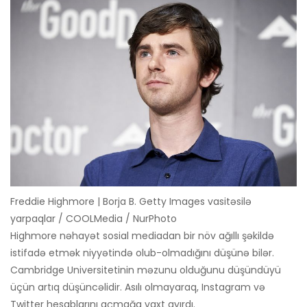
Freddie Highmore | Borja B. Getty Images vasitəsilə
yarpaqlar / COOLMedia / NurPhoto
Highmore nəhayət sosial mediadan bir növ ağıllı şəkildə
istifadə etmək niyyətində olub-olmadığını düşünə bilər.
Cambridge Universitetinin məzunu olduğunu düşündüyü
üçün artıq düşüncəlidir. Asılı olmayaraq, Instagram və
Twitter hesablarını açmağa vaxt ayırdı.