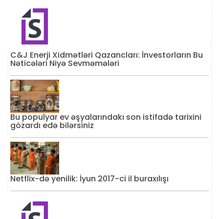
C&J Enerji Xidmətləri Qazancları: İnvestorların Bu
Nəticələri Niyə Sevməmələri
Bu populyar ev əşyalarındakı son istifadə tarixini
gözardı edə bilərsiniz
Netflix-də yenilik: İyun 2017-ci il buraxılışı