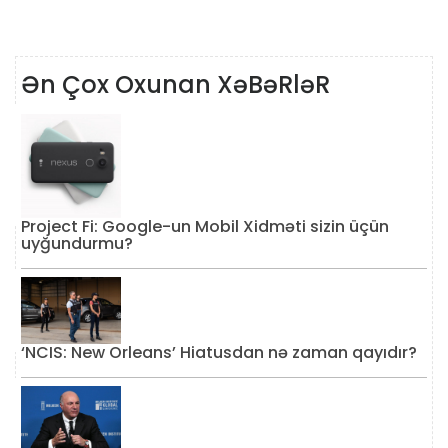
Ən Çox Oxunan XəBəRləR
Project Fi: Google-un Mobil Xidməti sizin üçün
uyğundurmu?
‘NCIS: New Orleans’ Hiatusdan nə zaman qayıdır?