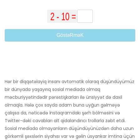
GöstəRməK
Hər bir diqqətəlayiq insanı avtomatik olaraq düşündüyümüz
bir dünyada yaşayırıq sosial mediada olmaq
məcburiyyətindədir pərəstişkarları ilə ünsiyyət də daxil
olmaqla. Hələ çox sayda adam buna uyğun gəlməyə
çalışsa da, nəticədə İnstaqramdakı şərh bölməsini və
Twitter-dəki cavabları alt qidalandırıcı trollarla zəbt etdi.
Sosial mediada olmayanların düşündüyünüzdən daha uzun
görkəmli şəxslərin siyahısı var və gəlin üsyankar imtina üçün