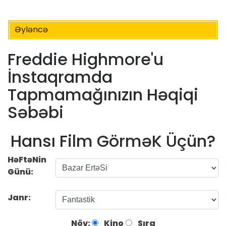
Əyləncə
Freddie Highmore'u
İnstaqramda
Tapmamağınızın Həqiqi
Səbəbi
Hansı Film GörməK Üçün?
HəFtəNin
Günü:
Janr:
Növ:
Kino
Sıra