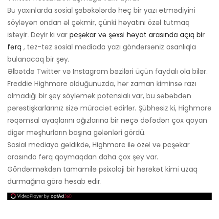
Bu yaxınlarda sosial şəbəkələrdə heç bir yazı etmədiyini
söyləyən ondan əl çəkmir, çünki həyatını özəl tutmaq
istəyir. Deyir ki var
peşəkar və şəxsi həyat arasında açıq bir
fərq
, tez-tez sosial mediada yazı göndərsəniz asanlıqla
bulanacaq bir şey.
Əlbətdə Twitter və Instagram bəziləri üçün faydalı ola bilər.
Freddie Highmore olduğunuzda, hər zaman kiminsə razı
olmadığı bir şey söyləmək potensialı var, bu səbəbdən
pərəstişkarlarınız sizə müraciət edirlər. Şübhəsiz ki, Highmore
rəqəmsal ayaqlarını ağızlarına bir neçə dəfədən çox qoyan
digər məşhurların başına gələnləri gördü.
Sosial mediaya gəldikdə, Highmore ilə özəl və peşəkar
arasında fərq qoymaqdan daha çox şey var.
Göndərməkdən tamamilə psixoloji bir hərəkət kimi uzaq
durmağına görə hesab edir.