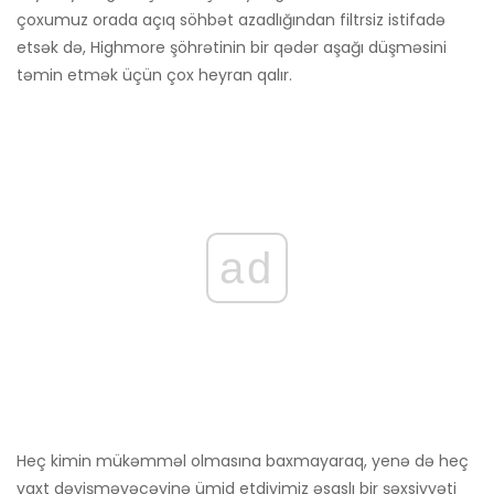
çoxumuz orada açıq söhbət azadlığından filtrsiz istifadə
etsək də, Highmore şöhrətinin bir qədər aşağı düşməsini
təmin etmək üçün çox heyran qalır.
ad
Heç kimin mükəmməl olmasına baxmayaraq, yenə də heç
vaxt dəyişməyəcəyinə ümid etdiyimiz əsaslı bir şəxsiyyəti