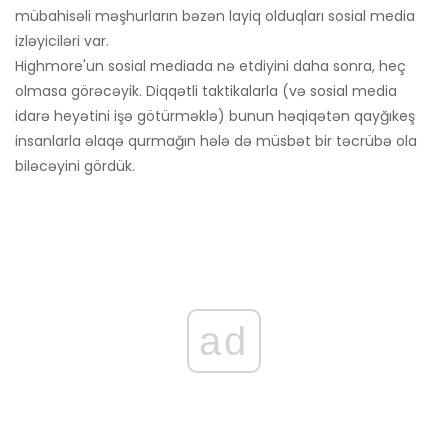
mübahisəli məşhurların bəzən layiq olduqları sosial media
izləyiciləri var.
Highmore'un sosial mediada nə etdiyini daha sonra, heç
olmasa görəcəyik. Diqqətli taktikalarla (və sosial media
idarə heyətini işə götürməklə) bunun həqiqətən qayğıkeş
insanlarla əlaqə qurmağın hələ də müsbət bir təcrübə ola
biləcəyini gördük.
ad