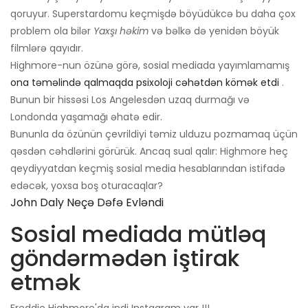
qoruyur. Superstardomu keçmişdə böyüdükcə bu daha çox
problem ola bilər
Yaxşı həkim
və bəlkə də yenidən böyük
filmlərə qayıdır.
Highmore-nun özünə görə, sosial mediada yayımlamamış
ona təməlində qalmaqda psixoloji cəhətdən kömək etdi
.
Bunun bir hissəsi Los Angelesdən uzaq durmağı və
Londonda yaşamağı əhatə edir.
Bununla da özünün çevrildiyi təmiz ulduzu pozmamaq üçün
qəsdən cəhdlərini görürük. Ancaq sual qalır: Highmore heç
qeydiyyatdan keçmiş sosial media hesablarından istifadə
edəcək, yoxsa boş oturacaqlar?
John Daly Neçə Dəfə Evləndi
Sosial mediada mütləq
göndərmədən iştirak
etmək
Freddie Highmore'da indi Instagram var !!!