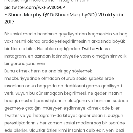
pic.twitter.com/wXH5VS0G6P
- Shaun Murphy (@DrShaunMurphyGD)
20 oktyabr
2017
Bir sosial media hesabının qeydiyyatdan keçməsinin və heç
vaxt rəsmi olaraq orada yerləşdirilməsinin arxasında böyük
bir fikir ola bilər. Hesabları açdığından
Twitter-də
və
Instagram, ən azından ictimaiyyətlə yaxın olmağın simvolik
bir görünüşünü verir.
Bunu etmək həm də ona bir şey söyləmək
məcburiyyətində olmadan oturub sosial şəbəkələrdə
insanların onun haqqında nə dediklərini görmə qabiliyyəti
verir. Suyun bu cür sınaqdan keçirilməsi, nə qədər insanın
həqiqi, müsbət pərəstişkarının olduğunu və hansının sadəcə
gəzməyə çıxdığını müəyyənləşdirməyə kömək edə bilər.
Twitter və ya İnstagram-da kifayət qədər olsanız, düzgün
pərəstişkarlarınız hər zaman sosial medianı xoş bir təcrübə
edə bilərlər. Ulduzlar özləri kimi insanları cəlb edir, yəni bəzi