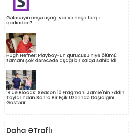
Gələcəyin neçə uşağı var və neçə fərqli
qadından?
Hugh Hefner: Playboy-un qurucusu niyə ölümü
zamanı şok dərəcədə aşağı bir xalqa sahib idi
‘Blue Bloods’ Season 10 Fragmanı Jamie'nin Eddini
Toylarından Sonra Bir Eşik Üzərində Daşıdığını
Göstərir
Daha ƏTraflı