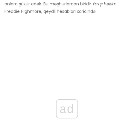
onlara şükür edək. Bu məşhurlardan biridir
Yaxşı həkim
Freddie Highmore, qeydli hesabları xaricində.
ad