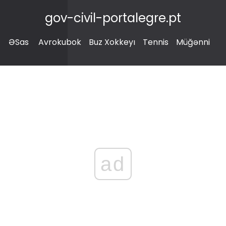
gov-civil-portalegre.pt
ƏSas
Avrokubok
Buz Xokkeyı
Tennis
Müğənni
ad