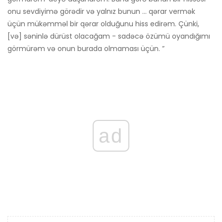
onu sevdiyimə görədir və yalnız bunun ... qərar vermək
üçün mükəmməl bir qərar olduğunu hiss edirəm. Çünki,
[və] səninlə dürüst olacağam - sadəcə özümü oyandığımı
görmürəm və onun burada olmaması üçün. ”
ad