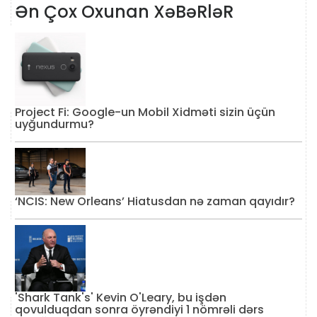
Ən Çox Oxunan XəBəRləR
Project Fi: Google-un Mobil Xidməti sizin üçün
uyğundurmu?
‘NCIS: New Orleans’ Hiatusdan nə zaman qayıdır?
'Shark Tank's' Kevin O'Leary, bu işdən
qovulduqdan sonra öyrəndiyi 1 nömrəli dərs