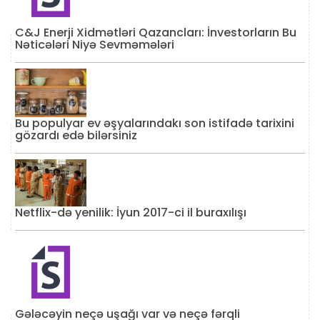
C&J Enerji Xidmətləri Qazancları: İnvestorların Bu
Nəticələri Niyə Sevməmələri
Bu populyar ev əşyalarındakı son istifadə tarixini
gözardı edə bilərsiniz
Netflix-də yenilik: İyun 2017-ci il buraxılışı
Gələcəyin neçə uşağı var və neçə fərqli