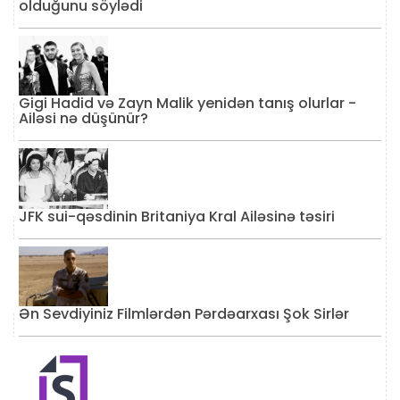
olduğunu söylədi
Gigi Hadid və Zayn Malik yenidən tanış olurlar -
Ailəsi nə düşünür?
JFK sui-qəsdinin Britaniya Kral Ailəsinə təsiri
Ən Sevdiyiniz Filmlərdən Pərdəarxası Şok Sirlər