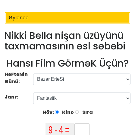
Əyləncə
Nikki Bella nişan üzüyünü
taxmamasının əsl səbəbi
Hansı Film GörməK Üçün?
HəFtəNin
Günü:
Janr:
Növ:
Kino
Sıra