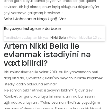
birinə görə, böyük bahalı şeyləri və orada bir çox qadını
sevirsən. Bir kişi olaraq, onun layiq olduğunu düşündüyün
şeyi verməyə çalışmaq istəyirsən. ”
Sehrli Johnsonun Neçə Uşağı Var
Bu yazıya Instagram-da baxın
Tərəfindən paylaşılan bir yazı
Nikki Bella
(@thenikkibella) 13 yanvar 2020-ci il, saat 16: 51-də PST
Artem Nikki Bella ilə
evlənmək istədiyini nə
vaxt bilirdi?
İkisi münasibətləri ilə yalnız 2019-cu ilin yanvarından bəri
açıq olsa da, Çiqvintsev, Bella'nın həyatını birlikdə keçirmək
istədiyi qadın olduğuna əmindir.
'Nə zaman təklif etmək istədiyimi bildim?' Çiqvintsev
“Konkret bir günü xatırlaya bilmirəm, amma bu hissimi
ağlımda xatırlayıram, 'Yalnız özümün Nikol'suz yaşadığımı
görmürəm' deyə düşünürəm. Buna görə bunun bir hissəsi