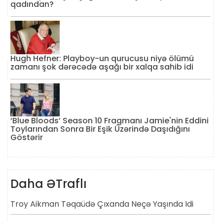
qadından?
Hugh Hefner: Playboy-un qurucusu niyə ölümü
zamanı şok dərəcədə aşağı bir xalqa sahib idi
‘Blue Bloods’ Season 10 Fragmanı Jamie'nin Eddini
Toylarından Sonra Bir Eşik Üzərində Daşıdığını
Göstərir
Daha ƏTraflı
Troy Aikman Təqaüdə Çıxanda Neçə Yaşında Idi