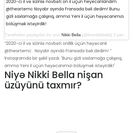
2020-ci il və sizinlə növbəti on il üçün heyecanlandım
@theartemc Noyabr ayında Fransada bəli dedim! Bunu
gizli saxlamağa çalışırıq, amma Yeni il üçün həyəcanımızı
bölüşmək istəyirdik!
Tərəfindən paylaşılan bir yazı
Nikki Bella
(@thenikkibella) 3 yanvar 2020-ci il, saat 12: 19-da PST
“2020-ci il və sizinlə növbəti onillik üçün həyəcanlı
@theartemc
. Noyabr ayında Fransada bəli dedim! ”
İnstaqramda bir şəkil yazdı. 'Bunu gizli saxlamağa çalışırıq,
amma Yeni il üçün həyəcanımızı bölüşmək istəyirdik!'
Niyə Nikki Bella nişan
üzüyünü taxmır?