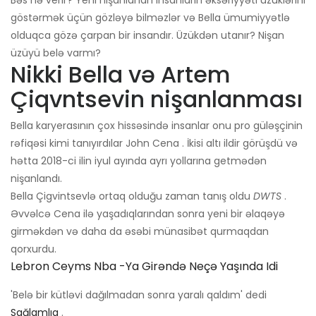
Bəs nə verir? Yeni nişanlanan insanların əksəriyyəti üzüklərini
göstərmək üçün gözləyə bilməzlər və Bella ümumiyyətlə
olduqca gözə çarpan bir insandır. Üzükdən utanır? Nişan
üzüyü belə varmı?
Nikki Bella və Artem
Çiqvntsevin nişanlanması
Bella karyerasının çox hissəsində insanlar onu pro güləşçinin
rəfiqəsi kimi tanıyırdılar John Cena . İkisi altı ildir görüşdü və
hətta 2018-ci ilin iyul ayında ayrı yollarına getmədən
nişanlandı.
Bella Çigvintsevlə ortaq olduğu zaman tanış oldu
DWTS
.
Əvvəlcə Cena ilə yaşadıqlarından sonra yeni bir əlaqəyə
girməkdən və daha da əsəbi münasibət qurmaqdan
qorxurdu.
Lebron Ceyms Nba -ya Girəndə Neçə Yaşında Idi
'Belə bir kütləvi dağılmadan sonra yaralı qaldım' dedi
Sağlamlıq
.