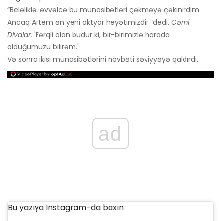
“Beləliklə, əvvəlcə bu münasibətləri çəkməyə çəkinirdim.
Ancaq Artem ən yeni aktyor heyətimizdir ”dedi.
Cəmi
Divalar.
'Fərqli olan budur ki, bir-birimizlə harada
olduğumuzu bilirəm.'
Və sonra ikisi münasibətlərini növbəti səviyyəyə qaldırdı.
ad
Bu yazıya Instagram-da baxın