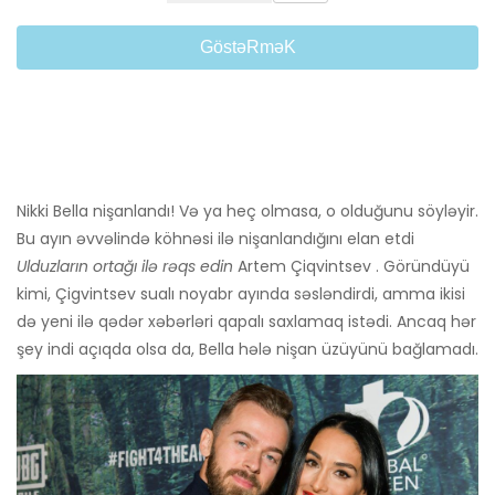
GöstəRməK
Nikki Bella nişanlandı! Və ya heç olmasa, o olduğunu söyləyir.
Bu ayın əvvəlində köhnəsi ilə nişanlandığını elan etdi
Ulduzların ortağı ilə rəqs edin
Artem Çiqvintsev . Göründüyü
kimi, Çigvintsev sualı noyabr ayında səsləndirdi, amma ikisi
də yeni ilə qədər xəbərləri qapalı saxlamaq istədi. Ancaq hər
şey indi açıqda olsa da, Bella hələ nişan üzüyünü bağlamadı.