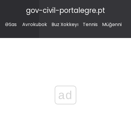
gov-civil-portalegre.pt
ƏSas
Avrokubok
Buz Xokkeyı
Tennis
Müğənni
ad