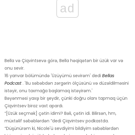
ad
Bella və Çiqvintsevə görə, Bella həqiqətən bir üzük var və
onu sevir.
16 yanvar bölümündə 'Üzüyümü sevirəm' dedi
Bellas
Podcast
. 'Bu səbəbdən zərgərin ölçüsünü və düzəldilməsini
istəyir, onu taxmağa başlamaq istəyirəm.'
Bəyənməsi yaxşı bir şeydir, çünki doğru olanı tapmaq üçün
Çiqvintsev biraz vaxt apardı.
“[Üzük seçmək] çətin idimi? Bəli, çətin idi. Bilirsən, hm,
müxtəlif səbəblərdən ”dedi Çiqvintsev podkastda.
“Düşünürəm ki, Nicole'ü sevdiyimi bildiyim səbəblərdən