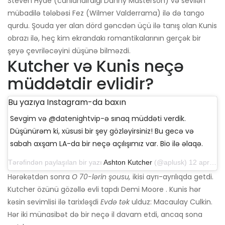
Steven Hyde (canlandırdığı Danny Masterson) və sevilən
mübadilə tələbəsi Fez (Wilmer Valderrama) ilə də tango
qurdu. Şouda yer alan dörd gəncdən üçü ilə tanış olan Kunis
obrazı ilə, heç kim ekrandakı romantikalarının gerçək bir
şeyə çevriləcəyini düşünə bilməzdi.
Kutcher və Kunis neçə
müddətdir evlidir?
Bu yazıya Instagram-da baxın
Sevgim və @datenightvip-ə sınaq müddəti verdik.
Düşünürəm ki, xüsusi bir şey gözləyirsiniz! Bu gecə və
sabah axşam LA-da bir neçə açılışımız var. Bio ilə əlaqə.
Tərəfindən paylaşılan bir yazı
Ashton Kutcher
(@aplusk) 12 aprel 2019-cu il, saat 14: 50-də PDT
Hərəkətdən sonra
O 70-lərin şousu,
ikisi ayrı-ayrılıqda getdi.
Kutcher özünü gözəllə evli tapdı Demi Moore . Kunis hər
kəsin sevimlisi ilə tarixləşdi
Evdə tək
ulduz: Macaulay Culkin.
Hər iki münasibət də bir neçə il davam etdi, ancaq sona