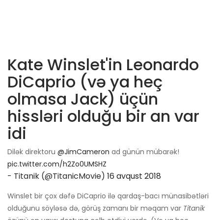
Kate Winslet'in Leonardo
DiCaprio (və ya heç
olmasa Jack) üçün
hissləri olduğu bir an var
idi
Dilək direktoru
@JimCameron
ad günün mübarək!
pic.twitter.com/h2Zo0UMSHZ
- Titanik (@TitanicMovie)
16 avqust 2018
Winslet bir çox dəfə DiCaprio ilə qardaş-bacı münasibətləri
olduğunu söyləsə də, görüş zamanı bir məqam var
Titanik