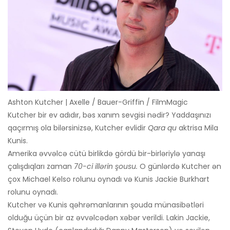
Ashton Kutcher | Axelle / Bauer-Griffin / FilmMagic
Kutcher bir ev adıdır, bəs xanım sevgisi nədir? Yaddaşınızı
qaçırmış ola bilərsinizsə, Kutcher evlidir
Qara qu
aktrisa Mila
Kunis.
Amerika əvvəlcə cütü birlikdə gördü bir-birləriylə yanaşı
çalışdıqları zaman
70-ci illərin şousu.
O günlərdə Kutcher ən
çox Michael Kelso rolunu oynadı və Kunis Jackie Burkhart
rolunu oynadı.
Kutcher və Kunis qəhrəmanlarının şouda münasibətləri
olduğu üçün bir az əvvəlcədən xəbər verildi. Lakin Jackie,