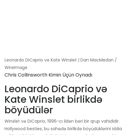
Leonardo DiCaprio və Kate Winslet | Dan MacMedan /
WireImage
Chris Collinsworth Kimin Üçün Oynadı
Leonardo DiCaprio və
Kate Winslet birlikdə
böyüdülər
Winslet və DiCaprio, 1996-cı ildən bəri bir qrup vahididir.
Hollywood besties, bu sahədə birlikdə böyüdüklərini iddia