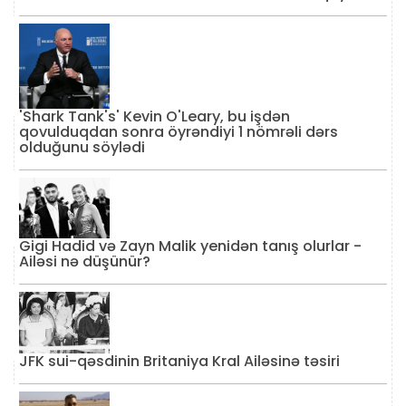
'Shark Tank's' Kevin O'Leary, bu işdən
qovulduqdan sonra öyrəndiyi 1 nömrəli dərs
olduğunu söylədi
Gigi Hadid və Zayn Malik yenidən tanış olurlar -
Ailəsi nə düşünür?
JFK sui-qəsdinin Britaniya Kral Ailəsinə təsiri