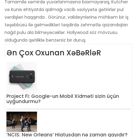
Tamamilə xəmirdə yuvarlanmasına baxmayaraq, Kutcher
və Kunis ehtiyatda qalmağı vacib vəziyyətə gətirirlər pul
vərdişləri haqqında . Görünür, valideynlərinə möhkəm bir iş
təşəbbüsü ilə gəlmədikləri təqdirdə zəhmətlə qazandıqları
nağd pulu ala bilməyəcəklər. Hollywood söz mövzusu
olduğunda qətiliklə bənzərsiz bir duruş.
Ən Çox Oxunan XəBəRləR
Project Fi: Google-un Mobil Xidməti sizin üçün
uyğundurmu?
‘NCIS: New Orleans’ Hiatusdan nə zaman qayıdır?