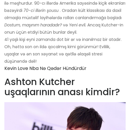
ilə məşhurdur. 90-cı illərdə Amerika sayəsində kiçik ekranları
bəzəyirdi
70-ci illərin şousu
. Oradan kült klassikası da daxil
olmaqla müxtəlif layihələrdə rolları canlandırmağa başladı
Dostum, maşınım haradadır?
və
Yeni evli.
Ancaq Kutcher-in
onun üçün etdiyi bütün bunlar deyil.
41 yaşlı kişi eyni zamanda dot bir ər və inanılmaz bir atadır.
Oh, hətta son on ildə qocalmış kimi görünmür! Evlilik,
uşaqlar və ən son xəyanət və qətllə əlaqəli stresi
düşünəndə dəli!
Kevin Love Nba Nə Qədər Hündürdür
Ashton Kutcher
uşaqlarının anası kimdir?