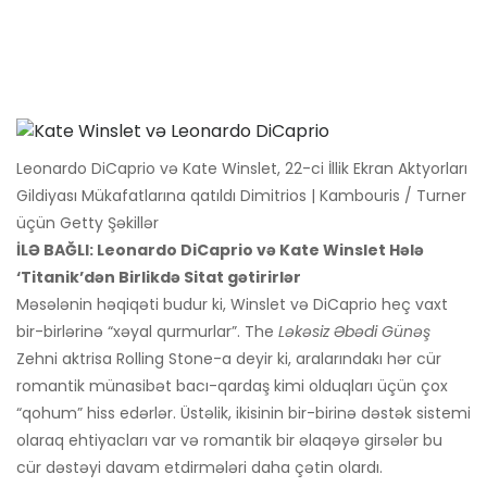
Leonardo DiCaprio və Kate Winslet, 22-ci İllik Ekran Aktyorları
Gildiyası Mükafatlarına qatıldı Dimitrios | Kambouris / Turner
üçün Getty Şəkillər
İLƏ BAĞLI: Leonardo DiCaprio və Kate Winslet Hələ
‘Titanik’dən Birlikdə Sitat gətirirlər
Məsələnin həqiqəti budur ki, Winslet və DiCaprio heç vaxt
bir-birlərinə “xəyal qurmurlar”. The
Ləkəsiz Əbədi Günəş
Zehni aktrisa Rolling Stone-a deyir ki, aralarındakı hər cür
romantik münasibət bacı-qardaş kimi olduqları üçün çox
“qohum” hiss edərlər. Üstəlik, ikisinin bir-birinə dəstək sistemi
olaraq ehtiyacları var və romantik bir əlaqəyə girsələr bu
cür dəstəyi davam etdirmələri daha çətin olardı.