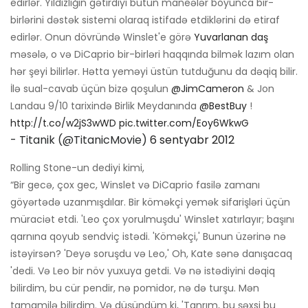
edirlər. Yıldızlığın gətirdiyi bütün maneələr boyunca bir-
birlərini dəstək sistemi olaraq istifadə etdiklərini də etiraf
edirlər. Onun dövründə Winslet'e görə
Yuvarlanan daş
məsələ, o və DiCaprio bir-birləri haqqında bilmək lazım olan
hər şeyi bilirlər. Hətta yeməyi üstün tutduğunu da dəqiq bilir.
İlə sual-cavab üçün bizə qoşulun
@JimCameron
& Jon
Landau 9/10 tarixində Birlik Meydanında
@BestBuy
!
http://t.co/w2jS3wWD
pic.twitter.com/Eoy6WkwG
- Titanik (@TitanicMovie)
6 sentyabr 2012
Rolling Stone-un dediyi kimi,
“Bir gecə, çox gec, Winslet və DiCaprio fasilə zamanı
göyərtədə uzanmışdılar. Bir köməkçi yemək sifarişləri üçün
müraciət etdi. 'Leo çox yorulmuşdu' Winslet xatırlayır; başını
qarnına qoyub sendviç istədi. 'Köməkçi,' Bunun üzərinə nə
istəyirsən? 'Deyə soruşdu və Leo,' Oh, Kate sənə danışacaq
'dedi. Və Leo bir növ yuxuya getdi. Və nə istədiyini dəqiq
bilirdim, bu cür pendir, nə pomidor, nə də turşu. Mən
tamamilə bilirdim. Və düşündüm ki, 'Tanrım, bu şəxsi bu