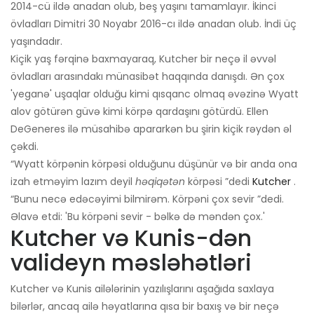
2014-cü ildə anadan olub, beş yaşını tamamlayır. İkinci
övladları Dimitri 30 Noyabr 2016-cı ildə anadan olub. İndi üç
yaşındadır.
Kiçik yaş fərqinə baxmayaraq, Kutcher bir neçə il əvvəl
övladları arasındakı münasibət haqqında danışdı. Ən çox
'yeganə' uşaqlar olduğu kimi qısqanc olmaq əvəzinə Wyatt
alov götürən güvə kimi körpə qardaşını götürdü. Ellen
DeGeneres ilə müsahibə apararkən bu şirin kiçik rəydən əl
çəkdi.
“Wyatt körpənin körpəsi olduğunu düşünür və bir anda ona
izah etməyim lazım deyil
həqiqətən
körpəsi ”dedi
Kutcher
.
“Bunu necə edəcəyimi bilmirəm. Körpəni çox sevir ”dedi.
Əlavə etdi: 'Bu körpəni sevir - bəlkə də məndən çox.'
Kutcher və Kunis-dən
valideyn məsləhətləri
Kutcher və Kunis ailələrinin yazılışlarını aşağıda saxlaya
bilərlər, ancaq ailə həyatlarına qısa bir baxış və bir neçə