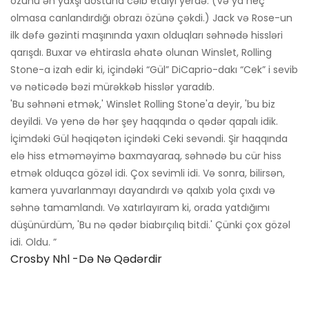
özünü ən yaxşı dostuna cəlb etdiyi yerdə. (Və ya heç
olmasa canlandırdığı obrazı özünə çəkdi.) Jack və Rose-un
ilk dəfə gəzinti maşınında yaxın olduqları səhnədə hissləri
qarışdı. Buxar və ehtirasla əhatə olunan Winslet, Rolling
Stone-a izah edir ki, içindəki “Gül” DiCaprio-dakı “Cek” i sevib
və nəticədə bəzi mürəkkəb hisslər yaradıb.
'Bu səhnəni etmək,' Winslet Rolling Stone'a deyir, 'bu biz
deyildi. Və yenə də hər şey haqqında o qədər qapalı idik.
İçimdəki Gül həqiqətən içindəki Ceki sevəndi. Şir haqqında
elə hiss etməməyimə baxmayaraq, səhnədə bu cür hiss
etmək olduqca gözəl idi. Çox sevimli idi. Və sonra, bilirsən,
kamera yuvarlanmayı dayandırdı və qalxıb yola çıxdı və
səhnə tamamlandı. Və xatırlayıram ki, orada yatdığımı
düşünürdüm, 'Bu nə qədər biabırçılıq bitdi.' Çünki çox gözəl
idi. Oldu. ”
Crosby Nhl -də Nə Qədərdir