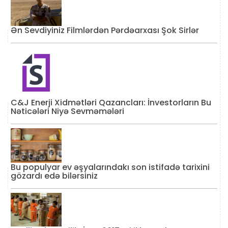
Ən Sevdiyiniz Filmlərdən Pərdəarxası Şok Sirlər
C&J Enerji Xidmətləri Qazancları: İnvestorların Bu
Nəticələri Niyə Sevməmələri
Bu populyar ev əşyalarındakı son istifadə tarixini
gözardı edə bilərsiniz