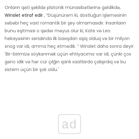
Onların qəti şəkildə platonik münasibətlərinə gəldikdə,
Winslet etiraf edir
, “Düşünürəm ki, dostluğun işləməsinin
səbəbi heç vaxt romantik bir şey olmamasıdır. İnsanların
bunu eşitməsi o qədər məyus olur ki, Kate və Leo
hekayəsinin serialında ilk baxışdan aşiq olduq və bir milyon
snog var idi, amma heç etmədik. ” Winslet daha sonra deyir:
'Bir-birimizə söykənmək üçün ehtiyacımız var idi, çünki çox
gənc idik və hər cür çılğın qanlı saatlarda çalışırdıq və bu
sistem üçün bir şok oldu.'
ad