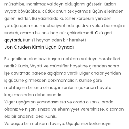
müsahibə, inanılmaz valideyn olduqlarını göstərir. Qızları
Wyatt böyüdükcə, cütlük onun tək yatması üçün əllərindən
gələni edirlər. Bu yaxınlarda Kutcher körpəsini yenidən
yatağa aparmaq məcburiyyətində qaldı və yolda barmağını
sındırdı, amma bu onu heç cür çəkindirmədi.
Özü geri
qaytardı,
Kunis'i heyran edən bir hərəkət!
Jon Gruden Kimin Üçün Oynadı
Bu qəbildən olan bəzi başqa möhkəm valideyn hərəkətləri
nədir? Kunis, Wyatt və münsiflər heyətinə girəndən sonra
işə qayıtmaq barədə açıqlama verdi! Digər analar yenidən
iş gücünə girməkdən qorxmamalıdır. Kunisə görə
möhtəşəm bir ana olmaq, insanların çoxunun həyata
keçirməsindən daha asandır.
'Əgər uşağınızın yanındasınızsa və orada olsanız, orada
olsanız və nişanlısınızsa və əhəmiyyət verərsinizsə, o zaman
əla bir anasınız' dedi Kunis.
Və başqa bir möhkəm tövsiyə: Uşaqlarınızı korlamayın.