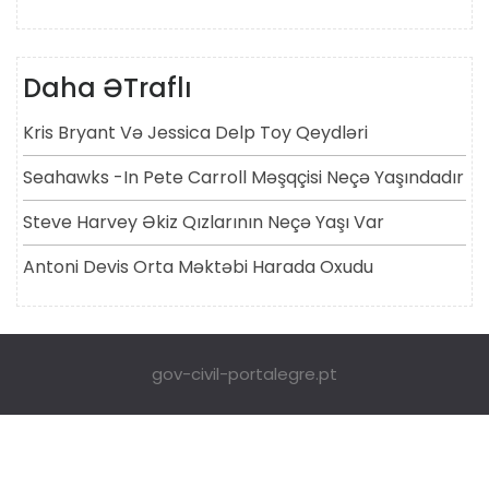
Daha ƏTraflı
Kris Bryant Və Jessica Delp Toy Qeydləri
Seahawks -ın Pete Carroll Məşqçisi Neçə Yaşındadır
Steve Harvey Əkiz Qızlarının Neçə Yaşı Var
Antoni Devis Orta Məktəbi Harada Oxudu
gov-civil-portalegre.pt