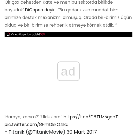
'Bir çox cəhətdən Kate və mən bu sektorda birlikdə
böyüdük'
DiCaprio deyir
. “Bu qədər uzun müddət bir-
birimizə dəstək mexanizmi olmuşuq. Orada bir-birimiz üçün
olduq və bir-birimizə rəhbərlik etməyə kömək etdik. ”
ad
'Haraya, xanım?' 'Ulduzlara.'
https://t.co/D8TLM5gqnT
pic.twitter.com/8HmDkEO4BU
- Titanik (@TitanicMovie)
30 Mart 2017