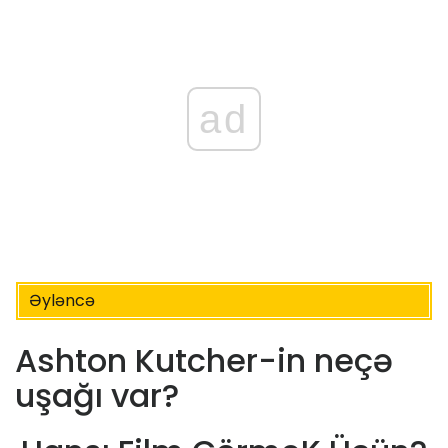
ad
Əyləncə
Ashton Kutcher-in neçə
uşağı var?