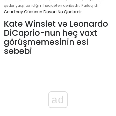
qədər yaxşı tanıdığım həqiqətən qəribədir.' Parlaq idi. '
Courtney Gücünün Dəyəri Nə Qədərdir
Kate Winslet və Leonardo
DiCaprio-nun heç vaxt
görüşməməsinin əsl
səbəbi
ad