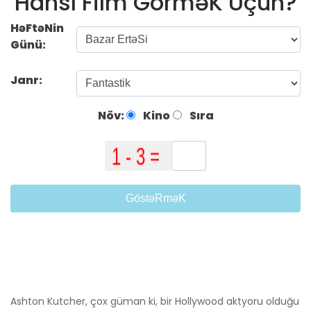
Hansı Film GörməK Üçün?
HəFtəNin
Günü:
Janr:
Növ:
Kino
Sıra
GöstəRməK
Ashton Kutcher, çox güman ki, bir Hollywood aktyoru olduğu