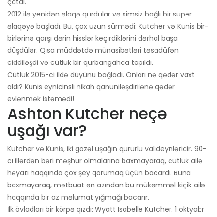
çatdı.
2012 ilə yenidən əlaqə qurdular və simsiz bağlı bir super
əlaqəyə başladı. Bu, çox uzun sürmədi: Kutcher və Kunis bir-
birlərinə qarşı dərin hisslər keçirdiklərini dərhal başa
düşdülər. Qısa müddətdə münasibətləri təsadüfən
ciddiləşdi və cütlük bir qurbangahda tapıldı.
Cütlük 2015-ci ildə düyünü bağladı. Onları nə qədər vaxt
aldı? Kunis eynicinsli nikah qanuniləşdirilənə qədər
evlənmək istəmədi!
Ashton Kutcher neçə
uşağı var?
Kutcher və Kunis, iki gözəl uşağın qürurlu valideynləridir. 90-
cı illərdən bəri məşhur olmalarına baxmayaraq, cütlük ailə
həyatı haqqında çox şey qorumaq üçün bacardı. Buna
baxmayaraq, mətbuat ən azından bu mükəmməl kiçik ailə
haqqında bir az məlumat yığmağı bacarır.
İlk övladları bir körpə qızdı: Wyatt Isabelle Kutcher. 1 oktyabr