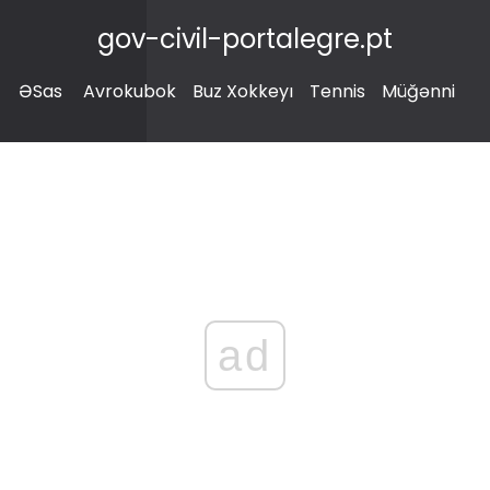
gov-civil-portalegre.pt
ƏSas
Avrokubok
Buz Xokkeyı
Tennis
Müğənni
ad