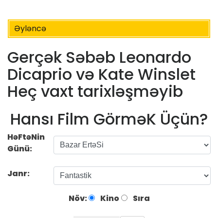
Əyləncə
Gerçək Səbəb Leonardo
Dicaprio və Kate Winslet
Heç vaxt tarixləşməyib
Hansı Film GörməK Üçün?
HəFtəNin
Günü:
Janr:
Növ:
Kino
Sıra