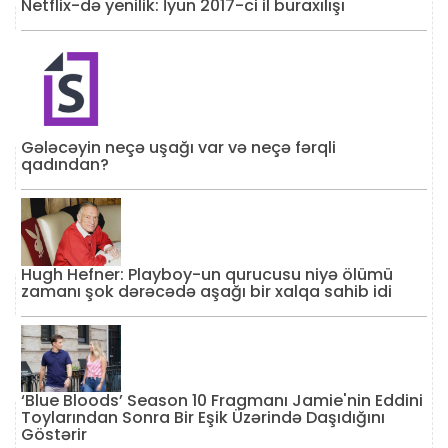
Netflix-də yenilik: İyun 2017-ci il buraxılışı
Gələcəyin neçə uşağı var və neçə fərqli
qadından?
Hugh Hefner: Playboy-un qurucusu niyə ölümü
zamanı şok dərəcədə aşağı bir xalqa sahib idi
‘Blue Bloods’ Season 10 Fragmanı Jamie'nin Eddini
Toylarından Sonra Bir Eşik Üzərində Daşıdığını
Göstərir