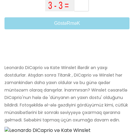
GöstəRməK
Leonardo DiCaprio və Kate Winslet illərdir ən yaxşı
dostdurlar. Atışdan sonra
Titanik
, DiCaprio və Winslet hər
zamankindən daha yaxın oldular və bu günə qədər
müntəzəm olaraq danışırlar. İnanmırsan? Winslet cəsarətlə
DiCaprio'nun hələ də 'dünyanın ən yaxın dostu' olduğunu
bildirdi. Fotoşəkildə əl-ələ gəzdiyini gördüyümüz kimi, cütlük
münasibətlərini bir sonrakı səviyyəyə çıxarmaq qərarına
gəlmədi. Səbəbini tapmaq üçün oxumağa davam edin.