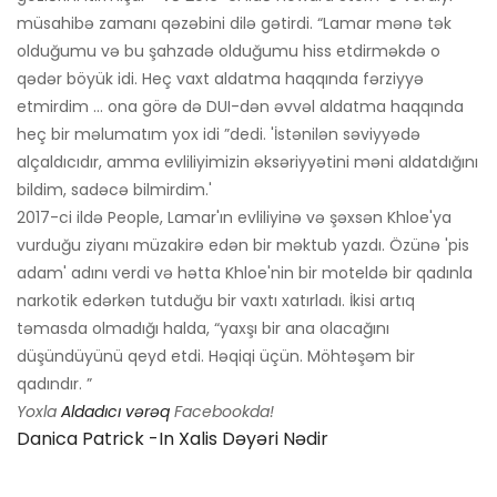
müsahibə zamanı qəzəbini dilə gətirdi. “Lamar mənə tək
olduğumu və bu şahzadə olduğumu hiss etdirməkdə o
qədər böyük idi. Heç vaxt aldatma haqqında fərziyyə
etmirdim ... ona görə də DUI-dən əvvəl aldatma haqqında
heç bir məlumatım yox idi ”dedi. 'İstənilən səviyyədə
alçaldıcıdır, amma evliliyimizin əksəriyyətini məni aldatdığını
bildim, sadəcə bilmirdim.'
2017-ci ildə People, Lamar'ın evliliyinə və şəxsən Khloe'ya
vurduğu ziyanı müzakirə edən bir məktub yazdı. Özünə 'pis
adam' adını verdi və hətta Khloe'nin bir moteldə bir qadınla
narkotik edərkən tutduğu bir vaxtı xatırladı. İkisi artıq
təmasda olmadığı halda, “yaxşı bir ana olacağını
düşündüyünü qeyd etdi. Həqiqi üçün. Möhtəşəm bir
qadındır. ”
Yoxla
Aldadıcı vərəq
Facebookda!
Danica Patrick -in Xalis Dəyəri Nədir