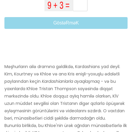
GöstəRməK
Məşhurların ailə dramına gəldikdə, Kardashians yad deyil.
Kim, Kourtney və Khloe və ana Kris enişli-yoxuşlu ədalətli
paylarından keçin
Kardashianlarla ayaqlaşmaq
- və bu
yaxınlarda Khloe Tristan Thompson sayəsində diqqət
mərkəzində oldu. Khloe doqquz aylıq hamilə olarkən, KİV
uzun müddət sevgilisi olan Tristanın digər qızlarla öpüşərək
əyləşməsinin görüntülərini və videolarını sızdırdı. O vaxtdan
bəri, münasibətləri ciddi şəkildə darmadağın oldu.
Bununla birlikdə, bu Khloe'nin ürək ağrıdan münasibətlərlə ilk