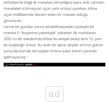
istifadəsi ilə bağlı ilk məsələsi olmadığına işarə etdi. Lamarın
məsələləri ictimaiyyət üçün yeni ortaya çıxarkən, Khloe
üçün evliliklərində davam edən bir məsələ olduğu
görünürdü.
Lamar bir gündən sonra rehabilitasiyadan çıxdıqda bir
mənbə E! “Boşanma yaxınlaşdı” xəbərləri. Bir mənbənin
2013-cü ilin dekabrında Khloe ilə əlaqəli dediyi kimi “O, yeni
bir başlanğıc istəyir. Bu asan bir qərar deyildi, amma günün
sonunda kömək almaqdan imtina edən birinin yanında
qalmayacaq. ”
ad