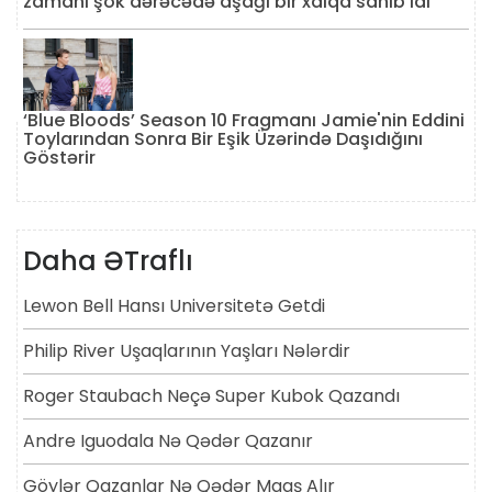
zamanı şok dərəcədə aşağı bir xalqa sahib idi
‘Blue Bloods’ Season 10 Fragmanı Jamie'nin Eddini
Toylarından Sonra Bir Eşik Üzərində Daşıdığını
Göstərir
Daha ƏTraflı
Lewon Bell Hansı Universitetə ​​getdi
Philip River Uşaqlarının Yaşları Nələrdir
Roger Staubach Neçə Super Kubok Qazandı
Andre Iguodala Nə Qədər Qazanır
Göylər Qazanlar Nə Qədər Maaş Alır