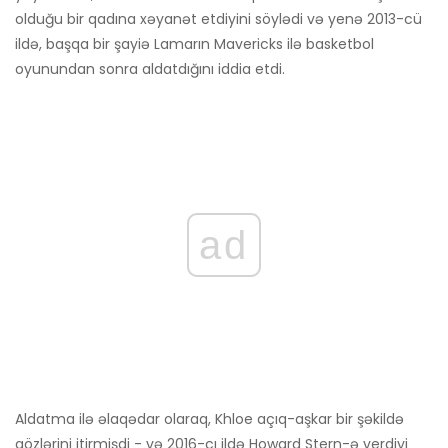
olduğu bir qadına xəyanət etdiyini söylədi və yenə 2013-cü
ildə, başqa bir şayiə Lamarın Mavericks ilə basketbol
oyunundan sonra aldatdığını iddia etdi.
ad
Aldatma ilə əlaqədar olaraq, Khloe açıq-aşkar bir şəkildə
gözlərini itirmişdi - və 2016-cı ildə Howard Stern-ə verdiyi