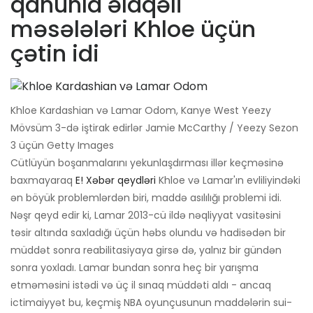
qanunla əlaqəli
məsələləri Khloe üçün
çətin idi
Khloe Kardashian və Lamar Odom, Kanye West Yeezy
Mövsüm 3-də iştirak edirlər Jamie McCarthy / Yeezy Sezon
3 üçün Getty Images
Cütlüyün boşanmalarını yekunlaşdırması illər keçməsinə
baxmayaraq
E! Xəbər qeydləri
Khloe və Lamar'ın evliliyindəki
ən böyük problemlərdən biri, maddə asılılığı problemi idi.
Nəşr qeyd edir ki, Lamar 2013-cü ildə nəqliyyat vasitəsini
təsir altında saxladığı üçün həbs olundu və hadisədən bir
müddət sonra reabilitasiyaya girsə də, yalnız bir gündən
sonra yoxladı. Lamar bundan sonra heç bir yarışma
etməməsini istədi və üç il sınaq müddəti aldı - ancaq
ictimaiyyət bu, keçmiş NBA oyunçusunun maddələrin sui-