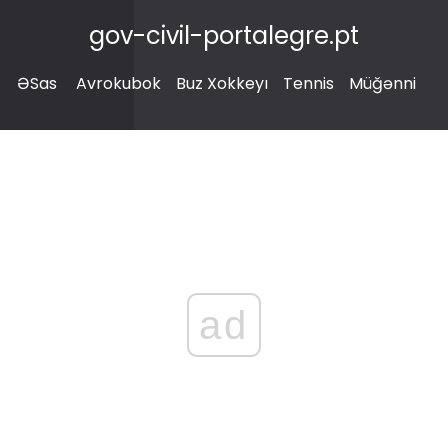
gov-civil-portalegre.pt
ƏSas
Avrokubok
Buz Xokkeyı
Tennis
Müğənni
ad