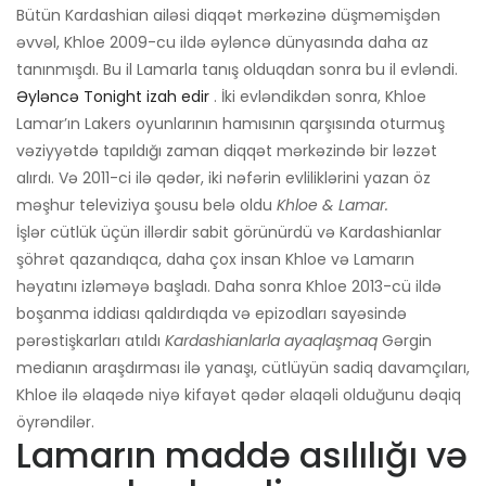
Bütün Kardashian ailəsi diqqət mərkəzinə düşməmişdən
əvvəl, Khloe 2009-cu ildə əyləncə dünyasında daha az
tanınmışdı. Bu il Lamarla tanış olduqdan sonra bu il evləndi.
Əyləncə Tonight izah edir
. İki evləndikdən sonra, Khloe
Lamar’ın Lakers oyunlarının hamısının qarşısında oturmuş
vəziyyətdə tapıldığı zaman diqqət mərkəzində bir ləzzət
alırdı. Və 2011-ci ilə qədər, iki nəfərin evliliklərini yazan öz
məşhur televiziya şousu belə oldu
Khloe & Lamar.
İşlər cütlük üçün illərdir sabit görünürdü və Kardashianlar
şöhrət qazandıqca, daha çox insan Khloe və Lamarın
həyatını izləməyə başladı. Daha sonra Khloe 2013-cü ildə
boşanma iddiası qaldırdıqda və epizodları sayəsində
pərəstişkarları atıldı
Kardashianlarla ayaqlaşmaq
Gərgin
medianın araşdırması ilə yanaşı, cütlüyün sadiq davamçıları,
Khloe ilə əlaqədə niyə kifayət qədər əlaqəli olduğunu dəqiq
öyrəndilər.
Lamarın maddə asılılığı və