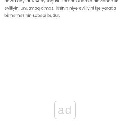
dövrü deyildi. NBA oyunçusu Lamar Odomla alovlanan ilk
evliliyini unutmaq olmaz. İkisinin niyə evliliyini işə yarada
bilməməsinin səbəbi budur.
ad