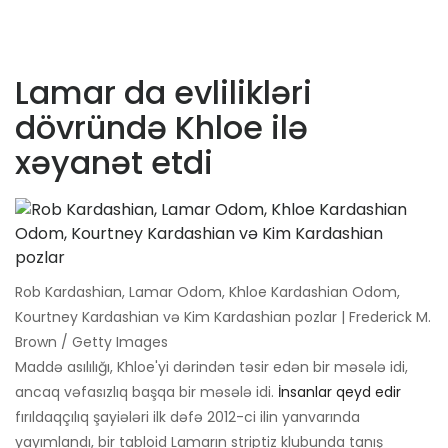
Lamar da evlilikləri
dövründə Khloe ilə
xəyanət etdi
Rob Kardashian, Lamar Odom, Khloe Kardashian Odom,
Kourtney Kardashian və Kim Kardashian pozlar | Frederick M.
Brown / Getty Images
Maddə asılılığı, Khloe'yi dərindən təsir edən bir məsələ idi,
ancaq vəfasızlıq başqa bir məsələ idi.
İnsanlar qeyd edir
fırıldaqçılıq şayiələri ilk dəfə 2012-ci ilin yanvarında
yayımlandı, bir tabloid Lamarın striptiz klubunda tanış