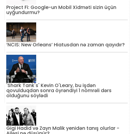
Project Fi: Google-un Mobil Xidməti sizin üçün
uyğundurmu?
‘NCIS: New Orleans’ Hiatusdan nə zaman qayıdır?
'Shark Tank's' Kevin O'Leary, bu işdən
qovulduqdan sonra öyrəndiyi 1 nömrəli dərs
olduğunu söylədi
Gigi Hadid və Zayn Malik yenidən tanış olurlar -
Ailəsi nə düşünür?