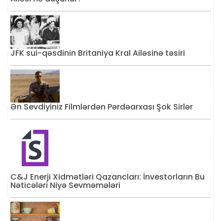
JFK sui-qəsdinin Britaniya Kral Ailəsinə təsiri
Ən Sevdiyiniz Filmlərdən Pərdəarxası Şok Sirlər
C&J Enerji Xidmətləri Qazancları: İnvestorların Bu
Nəticələri Niyə Sevməmələri