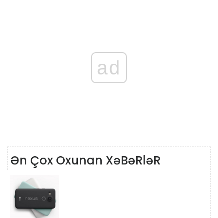
ad
Ən Çox Oxunan XəBəRləR