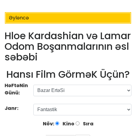
Əyləncə
Hloe Kardashian və Lamar
Odom Boşanmalarının əsl
səbəbi
Hansı Film GörməK Üçün?
HəFtəNin
Günü:
Janr:
Növ:
Kino
Sıra