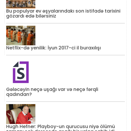
Bu populyar ev əşyalarındakı son istifadə tarixini
gözardı edə bilərsiniz
Netflix-də yenilik: İyun 2017-ci il buraxılışı
Gələcəyin neçə uşağı var və neçə fərqli
qadından?
Hugh Hefner: Playboy-un qurucusu niyə ölümü