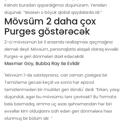
Kainatı buradan qopardığımızı düşünürəm. Yenidən
düşünək. ”Əsasən o böyük qlobal qaydalarda idi.”
Mövsüm 2 daha çox
Purges göstərəcək
2-ci mövsümün bir il arasında reallaşması qaçmağınız
demək deyil. Mövsüm, personajlarla əlaqəli olaraq əvvəlki
Purges-ə geri dönmələri daxil edəcəkdir.
Məxmər Göy, Bubba Ray Ilə Evlidir
'Mövsüm 1-də xatırlayırsınız, cari zaman çizelgesi bir
Təmizləmə gecəsi keçdi və sonra hər epizod
təmizlənmədən bir müddət geri döndü' dedi. “Erkən, yaxşı
düşündük, əgər bu mövsümü tərs çevirsək? Bu formata
belə baxmadıq, amma üç əsas qəhrəmandan hər biri
əvvəllər kim olduqlarını izah edən geri dönmələrə həsr
olunmuş bir bölüm alır. ”