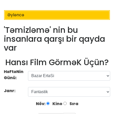
Əyləncə
'Təmizləmə' nin bu
insanlara qarşı bir qayda
var
Hansı Film GörməK Üçün?
HəFtəNin
Günü:
Janr:
Növ:
Kino
Sıra