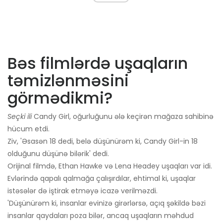
Bəs filmlərdə uşaqların
təmizlənməsini
görmədikmi?
Seçki ili
Candy Girl, oğurluğunu ələ keçirən mağaza sahibinə
hücum etdi.
Ziv, 'Əsasən 18 dedi, belə düşünürəm ki, Candy Girl-in 18
olduğunu düşünə bilərik' dedi.
Orijinal filmdə, Ethan Hawke və Lena Headey uşaqları var idi.
Evlərində qapalı qalmağa çalışırdılar, ehtimal ki, uşaqlar
istəsələr də iştirak etməyə icazə verilməzdi.
'Düşünürəm ki, insanlar evinizə girərlərsə, açıq şəkildə bəzi
insanlar qaydaları poza bilər, ancaq uşaqların məhdud