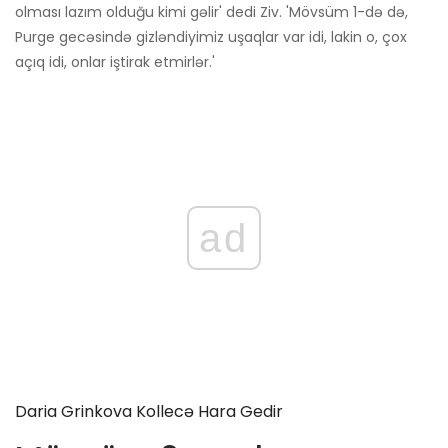
olması lazım olduğu kimi gəlir' dedi Ziv. 'Mövsüm 1-də də,
Purge gecəsində gizləndiyimiz uşaqlar var idi, lakin o, çox
açıq idi, onlar iştirak etmirlər.'
ad
Daria Grinkova Kollecə Hara Gedir