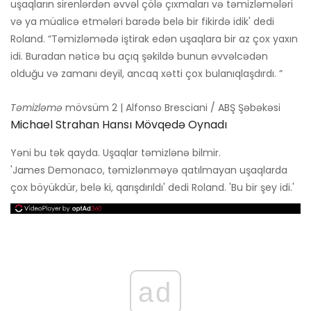
uşaqların sirenlərdən əvvəl çölə çıxmaları və təmizləmələri
və ya müalicə etmələri barədə belə bir fikirdə idik' dedi
Roland. “Təmizləmədə iştirak edən uşaqlara bir az çox yaxın
idi. Buradan nəticə bu açıq şəkildə bunun əvvəlcədən
olduğu və zamanı deyil, ancaq xətti çox bulanıqlaşdırdı. ”
Təmizləmə
mövsüm 2 | Alfonso Bresciani / ABŞ Şəbəkəsi
Michael Strahan Hansı Mövqedə Oynadı
Yəni bu tək qayda. Uşaqlar təmizlənə bilmir.
'James Demonaco, təmizlənməyə qatılmayan uşaqlarda
çox böyükdür, belə ki, qarışdırıldı' dedi Roland. 'Bu bir şey idi.'
ad