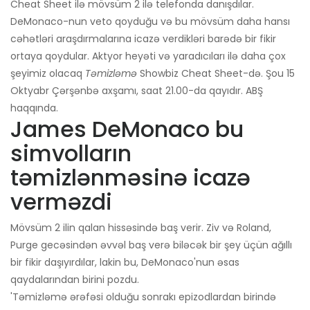
Cheat Sheet ilə mövsüm 2 ilə telefonda danışdılar.
DeMonaco-nun veto qoyduğu və bu mövsüm daha hansı
cəhətləri araşdırmalarına icazə verdikləri barədə bir fikir
ortaya qoydular. Aktyor heyəti və yaradıcıları ilə daha çox
şeyimiz olacaq
Təmizləmə
Showbiz Cheat Sheet-də. Şou 15
Oktyabr Çərşənbə axşamı, saat 21.00-da qayıdır. ABŞ
haqqında.
James DeMonaco bu
simvolların
təmizlənməsinə icazə
verməzdi
Mövsüm 2 ilin qalan hissəsində baş verir. Ziv və Roland,
Purge gecəsindən əvvəl baş verə biləcək bir şey üçün ağıllı
bir fikir daşıyırdılar, lakin bu, DeMonaco'nun əsas
qaydalarından birini pozdu.
'Təmizləmə ərəfəsi olduğu sonrakı epizodlardan birində