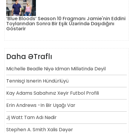
‘Blue Bloods’ Season 10 Fragmanı Jamie'nin Eddini
Toylarından Sonra Bir Eşik Üzərində Daşıdığını
Göstərir
Daha ƏTraflı
Michelle Beadle Niyə Idman Millətində Deyil
Tennisçi Isnerin Hündürlüyü
Kay Adams Sabahınız Xeyir Futbol Profili
Erin Andrews -in Bir Uşağı Var
Jj Watt Tam Adı Nədir
Stephen A. Smith Xalis Dəyər