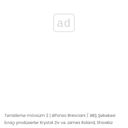
ad
Təmizləmə
mövsüm 2 | Alfonso Bresciani / ABŞ Şəbəkəsi
İcraçı prodüserlər Krystal Ziv və James Roland, Showbiz