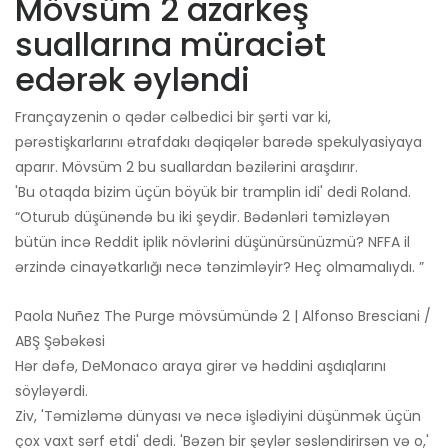
Mövsüm 2 azarkeş
suallarına müraciət
edərək əyləndi
Françayzenin o qədər cəlbedici bir şərti var ki,
pərəstişkarlarını ətrafdakı dəqiqələr barədə spekulyasiyaya
aparır. Mövsüm 2 bu suallardan bəzilərini araşdırır.
'Bu otaqda bizim üçün böyük bir tramplin idi' dedi Roland.
“Oturub düşünəndə bu iki şeydir. Bədənləri təmizləyən
bütün incə Reddit iplik növlərini düşünürsünüzmü? NFFA il
ərzində cinayətkarlığı necə tənzimləyir? Heç olmamalıydı. ”
Paola Nuñez The Purge mövsümündə 2 | Alfonso Bresciani /
ABŞ Şəbəkəsi
Hər dəfə, DeMonaco araya girər və həddini aşdıqlarını
söyləyərdi.
Ziv, 'Təmizləmə dünyası və necə işlədiyini düşünmək üçün
çox vaxt sərf etdi' dedi. 'Bəzən bir şeylər səsləndirirsən və o,'