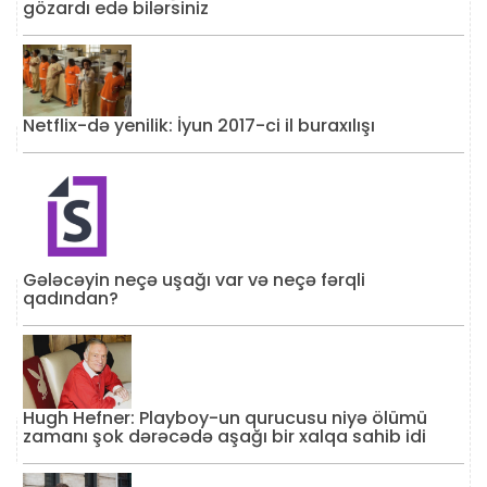
gözardı edə bilərsiniz
Netflix-də yenilik: İyun 2017-ci il buraxılışı
Gələcəyin neçə uşağı var və neçə fərqli
qadından?
Hugh Hefner: Playboy-un qurucusu niyə ölümü
zamanı şok dərəcədə aşağı bir xalqa sahib idi