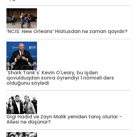
‘NCIS: New Orleans’ Hiatusdan nə zaman qayıdır?
'Shark Tank's' Kevin O'Leary, bu işdən
qovulduqdan sonra öyrəndiyi 1 nömrəli dərs
olduğunu söylədi
Gigi Hadid və Zayn Malik yenidən tanış olurlar -
Ailəsi nə düşünür?