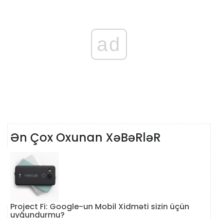
ad
Ən Çox Oxunan XəBəRləR
Project Fi: Google-un Mobil Xidməti sizin üçün
uyğundurmu?