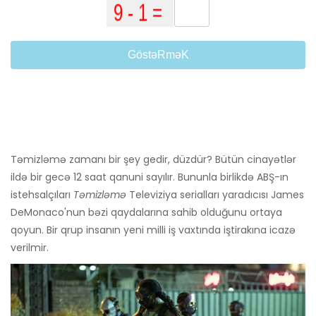
GöstəRməK
Təmizləmə zamanı bir şey gedir, düzdür? Bütün cinayətlər
ildə bir gecə 12 saat qanuni sayılır. Bununla birlikdə ABŞ-ın
istehsalçıları
Təmizləmə
Televiziya serialları yaradıcısı James
DeMonaco'nun bəzi qaydalarına sahib olduğunu ortaya
qoyun. Bir qrup insanın yeni milli iş vaxtında iştirakına icazə
verilmir.