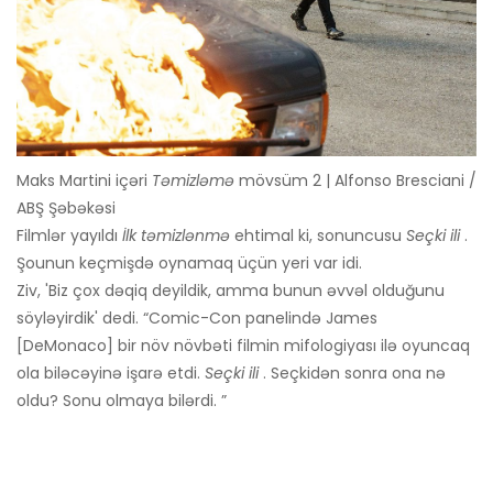
Maks Martini içəri
Təmizləmə
mövsüm 2 | Alfonso Bresciani /
ABŞ Şəbəkəsi
Filmlər yayıldı
İlk təmizlənmə
ehtimal ki, sonuncusu
Seçki ili
.
Şounun keçmişdə oynamaq üçün yeri var idi.
Ziv, 'Biz çox dəqiq deyildik, amma bunun əvvəl olduğunu
söyləyirdik' dedi. “Comic-Con panelində James
[DeMonaco] bir növ növbəti filmin mifologiyası ilə oyuncaq
ola biləcəyinə işarə etdi.
Seçki ili
. Seçkidən sonra ona nə
oldu? Sonu olmaya bilərdi. ”