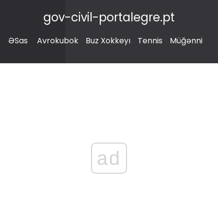
gov-civil-portalegre.pt
ƏSas
Avrokubok
Buz Xokkeyı
Tennis
Müğənni
ad