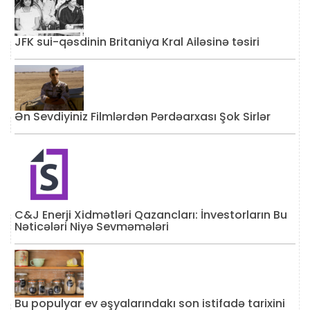
JFK sui-qəsdinin Britaniya Kral Ailəsinə təsiri
Ən Sevdiyiniz Filmlərdən Pərdəarxası Şok Sirlər
C&J Enerji Xidmətləri Qazancları: İnvestorların Bu
Nəticələri Niyə Sevməmələri
Bu populyar ev əşyalarındakı son istifadə tarixini