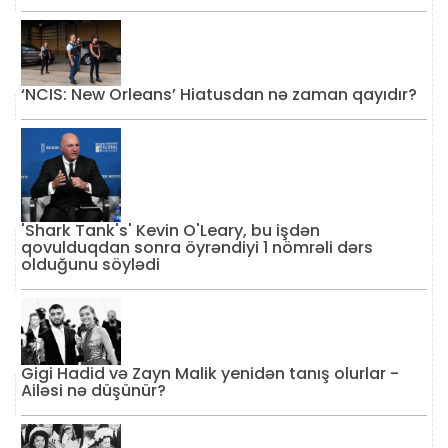
‘NCIS: New Orleans’ Hiatusdan nə zaman qayıdır?
'Shark Tank's' Kevin O'Leary, bu işdən
qovulduqdan sonra öyrəndiyi 1 nömrəli dərs
olduğunu söylədi
Gigi Hadid və Zayn Malik yenidən tanış olurlar -
Ailəsi nə düşünür?