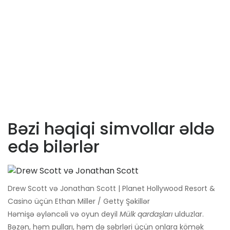
Bəzi həqiqi simvollar əldə
edə bilərlər
Drew Scott və Jonathan Scott | Planet Hollywood Resort &
Casino üçün Ethan Miller / Getty Şəkillər
Həmişə əyləncəli və oyun deyil
Mülk qardaşları
ulduzlar.
Bəzən, həm pulları, həm də səbrləri üçün onlara kömək