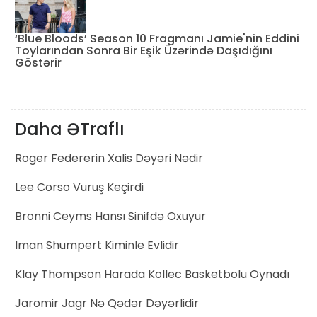
‘Blue Bloods’ Season 10 Fragmanı Jamie'nin Eddini
Toylarından Sonra Bir Eşik Üzərində Daşıdığını
Göstərir
Daha ƏTraflı
Roger Federerin Xalis Dəyəri Nədir
Lee Corso Vuruş Keçirdi
Bronni Ceyms Hansı Sinifdə Oxuyur
Iman Shumpert Kiminle Evlidir
Klay Thompson Harada Kollec Basketbolu Oynadı
Jaromir Jagr Nə Qədər Dəyərlidir