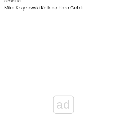
olmalı idi.
Mike Krzyzewski Kollecə Hara Getdi
ad