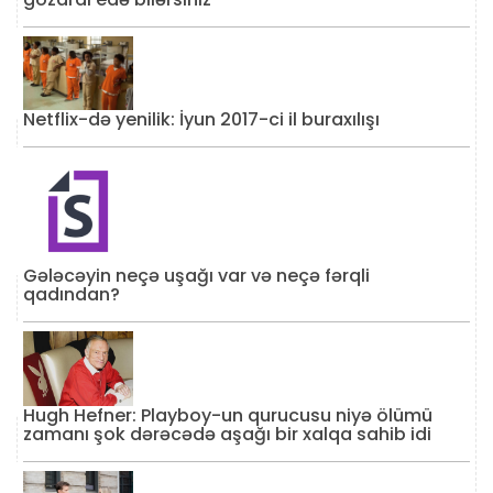
Netflix-də yenilik: İyun 2017-ci il buraxılışı
Gələcəyin neçə uşağı var və neçə fərqli
qadından?
Hugh Hefner: Playboy-un qurucusu niyə ölümü
zamanı şok dərəcədə aşağı bir xalqa sahib idi