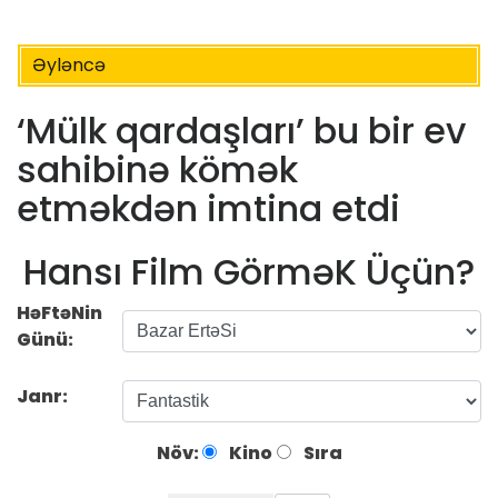
Əyləncə
‘Mülk qardaşları’ bu bir ev
sahibinə kömək
etməkdən imtina etdi
Hansı Film GörməK Üçün?
HəFtəNin
Günü:
Janr:
Növ:
Kino
Sıra