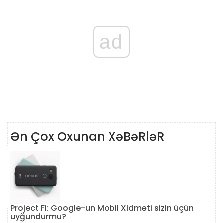
ad
Ən Çox Oxunan XəBəRləR
Project Fi: Google-un Mobil Xidməti sizin üçün
uyğundurmu?