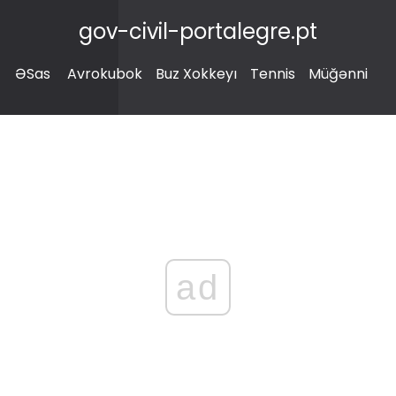
gov-civil-portalegre.pt
ƏSas
Avrokubok
Buz Xokkeyı
Tennis
Müğənni
ad