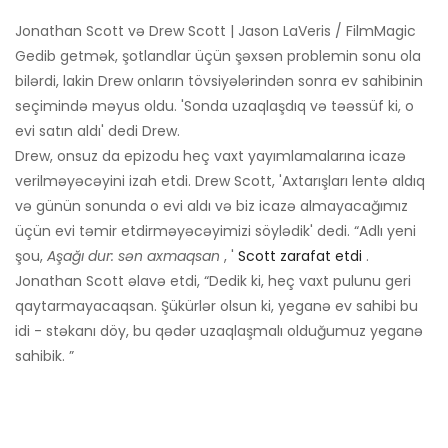
Jonathan Scott və Drew Scott | Jason LaVeris / FilmMagic
Gedib getmək, şotlandlar üçün şəxsən problemin sonu ola
bilərdi, lakin Drew onların tövsiyələrindən sonra ev sahibinin
seçimində məyus oldu. 'Sonda uzaqlaşdıq və təəssüf ki, o
evi satın aldı' dedi Drew.
Drew, onsuz da epizodu heç vaxt yayımlamalarına icazə
verilməyəcəyini izah etdi. Drew Scott, 'Axtarışları lentə aldıq
və günün sonunda o evi aldı və biz icazə almayacağımız
üçün evi təmir etdirməyəcəyimizi söylədik' dedi. “Adlı yeni
şou,
Aşağı dur: sən axmaqsan
, '
Scott zarafat etdi
.
Jonathan Scott əlavə etdi, “Dedik ki, heç vaxt pulunu geri
qaytarmayacaqsan. Şükürlər olsun ki, yeganə ev sahibi bu
idi - stəkanı döy, bu qədər uzaqlaşmalı olduğumuz yeganə
sahibik. ”