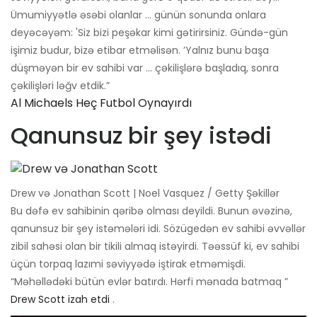
Ümumiyyətlə əsəbi olanlar ... günün sonunda onlara
deyəcəyəm: 'Siz bizi peşəkar kimi gətirirsiniz. Gündə-gün
işimiz budur, bizə etibar etməlisən. ’Yalnız bunu başa
düşməyən bir ev sahibi var ... çəkilişlərə başladıq, sonra
çəkilişləri ləğv etdik.”
Al Michaels Heç Futbol Oynayırdı
Qanunsuz bir şey istədi
Drew və Jonathan Scott | Noel Vasquez / Getty Şəkillər
Bu dəfə ev sahibinin qəribə olması deyildi. Bunun əvəzinə,
qanunsuz bir şey istəmələri idi. Sözügedən ev sahibi əvvəllər
zibil sahəsi olan bir tikili almaq istəyirdi. Təəssüf ki, ev sahibi
üçün torpaq lazımi səviyyədə iştirak etməmişdi.
“Məhəllədəki bütün evlər batırdı. Hərfi mənada batmaq ”
Drew Scott izah etdi
.