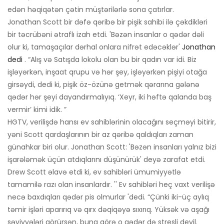
edən həqiqətən çətin müştərilərlə sona çatırlar.
Jonathan Scott bir dəfə qəribə bir pişik sahibi ilə çəkdikləri
bir təcrübəni ətraflı izah etdi. 'Bəzən insanlar o qədər dəli
olur ki, tamaşaçılar dərhal onlara nifrət edəcəklər'
Jonathan
dedi
. “Alış və Satışda lokolu olan bu bir qadın var idi. Biz
işləyərkən, inşaat qrupu və hər şey, işləyərkən pişiyi otağa
girsəydi, dedi ki, pişik öz-özünə getmək qərarına gələnə
qədər hər şeyi dayandırmalıyıq. ‘Xeyr, iki həftə qalanda baş
vermir’ kimi idik. ”
HGTV, verilişdə hansı ev sahiblərinin olacağını seçməyi bitirir,
yəni Scott qardaşlarının bir az qəribə qaldıqları zaman
günahkar biri olur. Jonathan Scott: 'Bəzən insanları yalnız bizi
işarələmək üçün atdıqlarını düşünürük' deyə zarafat etdi.
Drew Scott əlavə etdi ki, ev sahibləri ümumiyyətlə
tamamilə razı olan insanlardır. '' Ev sahibləri heç vaxt verilişə
necə baxdıqları qədər pis olmurlar 'dedi. “Çünki iki-üç aylıq
təmir işləri aparırıq və qırx dəqiqəyə sıxırıq. Yüksək və aşağı
səviyyələri görürsən, buna görə o qədər də stresli deyil.