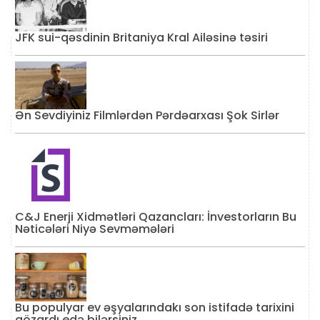
JFK sui-qəsdinin Britaniya Kral Ailəsinə təsiri
Ən Sevdiyiniz Filmlərdən Pərdəarxası Şok Sirlər
C&J Enerji Xidmətləri Qazancları: İnvestorların Bu
Nəticələri Niyə Sevməmələri
Bu populyar ev əşyalarındakı son istifadə tarixini
gözardı edə bilərsiniz