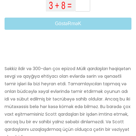
GöstəRməK
Səkkiz ildir və 300-dən çox epizod
Mülk qardaşları
həqiqətən
sevgi və qayğıya ehtiyacı olan evlərdə sərin və qənaətli
təmir işləri ilə bizi heyran etdi. Tamamlayıcıları tapmaq və
onları büdcəylə xəyal evlərində təmir etdirmək oyunun adı
idi və sübut edilmiş bir təcrübəyə sahib oldular. Ancaq bu iki
mütəxəssis belə hər kəsə kömək edə bilməz. Bu barədə çox
vaxt eşitməmisiniz Scott qardaşları bir işdən imtina etmək,
ancaq bu bir ev sahibi yalnız səbəbi dinləməzdi. Və Scott
qardaşlarını uzaqlaşdırmaq üçün olduqca çətin bir vəziyyət