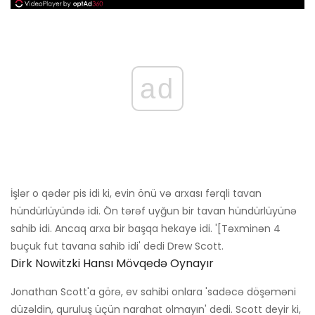
ad
İşlər o qədər pis idi ki, evin önü və arxası fərqli tavan
hündürlüyündə idi. Ön tərəf uyğun bir tavan hündürlüyünə
sahib idi. Ancaq arxa bir başqa hekayə idi. '[Təxminən 4
buçuk fut tavana sahib idi' dedi Drew Scott.
Dirk Nowitzki Hansı Mövqedə Oynayır
Jonathan Scott'a görə, ev sahibi onlara 'sadəcə döşəməni
düzəldin, quruluş üçün narahat olmayın' dedi. Scott deyir ki,