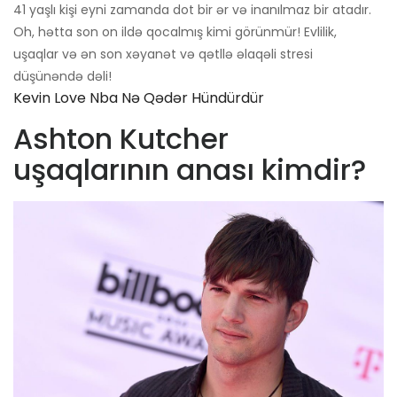
41 yaşlı kişi eyni zamanda dot bir ər və inanılmaz bir atadır.
Oh, hətta son on ildə qocalmış kimi görünmür! Evlilik,
uşaqlar və ən son xəyanət və qətllə əlaqəli stresi
düşünəndə dəli!
Kevin Love Nba Nə Qədər Hündürdür
Ashton Kutcher
uşaqlarının anası kimdir?