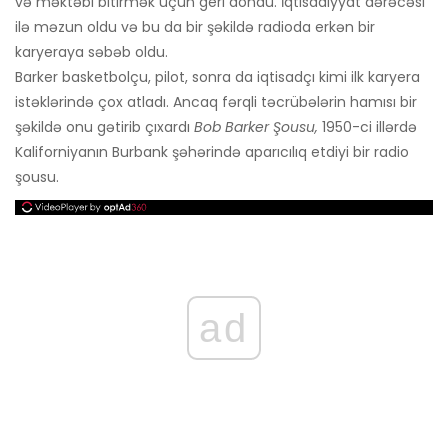
və məktəbi bitirmək üçün geri döndü. İqtisadiyyat dərəcəsi
ilə məzun oldu və bu da bir şəkildə radioda erkən bir
karyeraya səbəb oldu.
Barker basketbolçu, pilot, sonra da iqtisadçı kimi ilk karyera
istəklərində çox atladı. Ancaq fərqli təcrübələrin hamısı bir
şəkildə onu gətirib çıxardı
Bob Barker Şousu,
1950-ci illərdə
Kaliforniyanın Burbank şəhərində aparıcılıq etdiyi bir radio
şousu.
ad