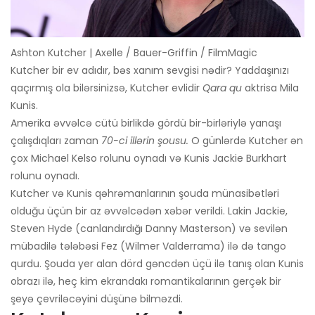
Ashton Kutcher | Axelle / Bauer-Griffin / FilmMagic
Kutcher bir ev adıdır, bəs xanım sevgisi nədir? Yaddaşınızı
qaçırmış ola bilərsinizsə, Kutcher evlidir
Qara qu
aktrisa Mila
Kunis.
Amerika əvvəlcə cütü birlikdə gördü bir-birləriylə yanaşı
çalışdıqları zaman
70-ci illərin şousu.
O günlərdə Kutcher ən
çox Michael Kelso rolunu oynadı və Kunis Jackie Burkhart
rolunu oynadı.
Kutcher və Kunis qəhrəmanlarının şouda münasibətləri
olduğu üçün bir az əvvəlcədən xəbər verildi. Lakin Jackie,
Steven Hyde (canlandırdığı Danny Masterson) və sevilən
mübadilə tələbəsi Fez (Wilmer Valderrama) ilə də tango
qurdu. Şouda yer alan dörd gəncdən üçü ilə tanış olan Kunis
obrazı ilə, heç kim ekrandakı romantikalarının gerçək bir
şeyə çevriləcəyini düşünə bilməzdi.