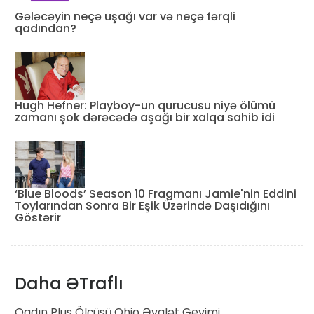
Gələcəyin neçə uşağı var və neçə fərqli
qadından?
Hugh Hefner: Playboy-un qurucusu niyə ölümü
zamanı şok dərəcədə aşağı bir xalqa sahib idi
‘Blue Bloods’ Season 10 Fragmanı Jamie'nin Eddini
Toylarından Sonra Bir Eşik Üzərində Daşıdığını
Göstərir
Daha ƏTraflı
Qadın Plus Ölçüsü Ohio Əyalət Geyimi