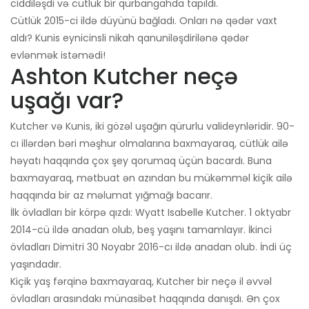
ciddiləşdi və cütlük bir qurbangahda tapıldı.
Cütlük 2015-ci ildə düyünü bağladı. Onları nə qədər vaxt
aldı? Kunis eynicinsli nikah qanuniləşdirilənə qədər
evlənmək istəmədi!
Ashton Kutcher neçə
uşağı var?
Kutcher və Kunis, iki gözəl uşağın qürurlu valideynləridir. 90-
cı illərdən bəri məşhur olmalarına baxmayaraq, cütlük ailə
həyatı haqqında çox şey qorumaq üçün bacardı. Buna
baxmayaraq, mətbuat ən azından bu mükəmməl kiçik ailə
haqqında bir az məlumat yığmağı bacarır.
İlk övladları bir körpə qızdı: Wyatt Isabelle Kutcher. 1 oktyabr
2014-cü ildə anadan olub, beş yaşını tamamlayır. İkinci
övladları Dimitri 30 Noyabr 2016-cı ildə anadan olub. İndi üç
yaşındadır.
Kiçik yaş fərqinə baxmayaraq, Kutcher bir neçə il əvvəl
övladları arasındakı münasibət haqqında danışdı. Ən çox