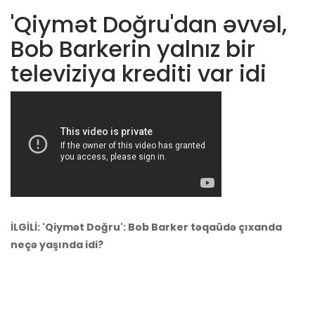
'Qiymət Doğru'dan əvvəl,
Bob Barkerin yalnız bir
televiziya krediti var idi
İLGİLİ: 'Qiymət Doğru': Bob Barker təqaüdə çıxanda
neçə yaşında idi?