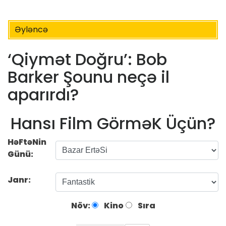
Əyləncə
‘Qiymət Doğru’: Bob
Barker Şounu neçə il
aparırdı?
Hansı Film GörməK Üçün?
HəFtəNin
Günü:
Janr:
Növ:
Kino
Sıra