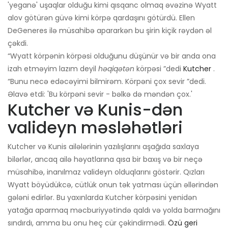
'yeganə' uşaqlar olduğu kimi qısqanc olmaq əvəzinə Wyatt
alov götürən güvə kimi körpə qardaşını götürdü. Ellen
DeGeneres ilə müsahibə apararkən bu şirin kiçik rəydən əl
çəkdi.
“Wyatt körpənin körpəsi olduğunu düşünür və bir anda ona
izah etməyim lazım deyil
həqiqətən
körpəsi ”dedi
Kutcher
.
“Bunu necə edəcəyimi bilmirəm. Körpəni çox sevir ”dedi.
Əlavə etdi: 'Bu körpəni sevir - bəlkə də məndən çox.'
Kutcher və Kunis-dən
valideyn məsləhətləri
Kutcher və Kunis ailələrinin yazılışlarını aşağıda saxlaya
bilərlər, ancaq ailə həyatlarına qısa bir baxış və bir neçə
müsahibə, inanılmaz valideyn olduqlarını göstərir. Qızları
Wyatt böyüdükcə, cütlük onun tək yatması üçün əllərindən
gələni edirlər. Bu yaxınlarda Kutcher körpəsini yenidən
yatağa aparmaq məcburiyyətində qaldı və yolda barmağını
sındırdı, amma bu onu heç cür çəkindirmədi.
Özü geri