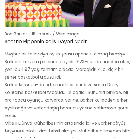
Bob Barker | JB Lacroix / WireImage
Scottie Pippenin Xalis Dəyəri Nədir
Məşhur bir televiziya oyun şousu aparıcısı olmaq həmişə
Barkerin karyera planında deyildi. 1923-cü ildə anadan olub,
yəni bu il 97 yaşı tamam olacaq. Maraqlıdır ki, o, kiçik bir
şəhər basketbol ulduzu idi.
Barker Missouri-də orta məktəbi bitirdi və sonra Drury
Kollecinə basketbol təqaüdü ilə qatıldı. Bununla birlikdə, bir
pro topçu oyunçu karyerası yerinə, Barker kollecdən erkən
ayrılmağa və vətəndaşlıq borcunu yerinə yetirməyə qərar
verdi.
Ölkə II Dünya Müharibəsinin ortasında idi və Barker döyüş
təyyarəsi pilotu kimi təhsil almışdı. Müharibə bitmədən bitdi