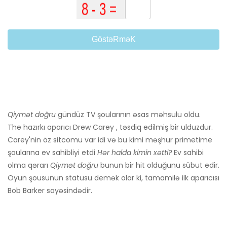
GöstəRməK
Qiymət doğru
gündüz TV şoularının əsas məhsulu oldu.
The hazırkı aparıcı Drew Carey , təsdiq edilmiş bir ulduzdur.
Carey'nin öz sitcomu var idi və bu kimi məşhur primetime
şoularına ev sahibliyi etdi
Hər halda kimin xətti?
Ev sahibi
olma qərarı
Qiymət doğru
bunun bir hit olduğunu sübut edir.
Oyun şousunun statusu demək olar ki, tamamilə ilk aparıcısı
Bob Barker sayəsindədir.