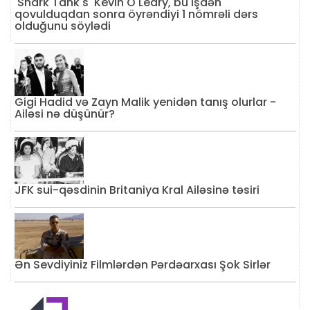
'Shark Tank's' Kevin O'Leary, bu işdən
qovulduqdan sonra öyrəndiyi 1 nömrəli dərs
olduğunu söylədi
Gigi Hadid və Zayn Malik yenidən tanış olurlar -
Ailəsi nə düşünür?
JFK sui-qəsdinin Britaniya Kral Ailəsinə təsiri
Ən Sevdiyiniz Filmlərdən Pərdəarxası Şok Sirlər