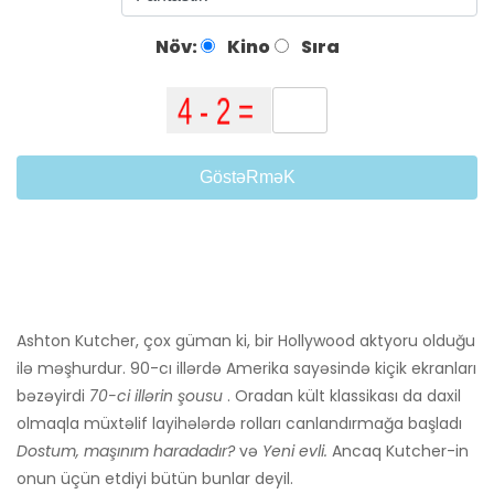
Növ:
Kino
Sıra
GöstəRməK
Ashton Kutcher, çox güman ki, bir Hollywood aktyoru olduğu
ilə məşhurdur. 90-cı illərdə Amerika sayəsində kiçik ekranları
bəzəyirdi
70-ci illərin şousu
. Oradan kült klassikası da daxil
olmaqla müxtəlif layihələrdə rolları canlandırmağa başladı
Dostum, maşınım haradadır?
və
Yeni evli.
Ancaq Kutcher-in
onun üçün etdiyi bütün bunlar deyil.