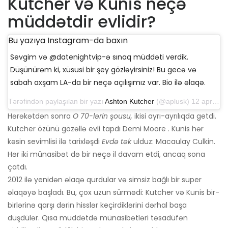
Kutcher və Kunis neçə
müddətdir evlidir?
Bu yazıya Instagram-da baxın
Sevgim və @datenightvip-ə sınaq müddəti verdik.
Düşünürəm ki, xüsusi bir şey gözləyirsiniz! Bu gecə və
sabah axşam LA-da bir neçə açılışımız var. Bio ilə əlaqə.
Tərəfindən paylaşılan bir yazı
Ashton Kutcher
(@aplusk) 12 aprel 2019-cu il, saat 14: 50-də PDT
Hərəkətdən sonra
O 70-lərin şousu,
ikisi ayrı-ayrılıqda getdi.
Kutcher özünü gözəllə evli tapdı Demi Moore . Kunis hər
kəsin sevimlisi ilə tarixləşdi
Evdə tək
ulduz: Macaulay Culkin.
Hər iki münasibət də bir neçə il davam etdi, ancaq sona
çatdı.
2012 ilə yenidən əlaqə qurdular və simsiz bağlı bir super
əlaqəyə başladı. Bu, çox uzun sürmədi: Kutcher və Kunis bir-
birlərinə qarşı dərin hisslər keçirdiklərini dərhal başa
düşdülər. Qısa müddətdə münasibətləri təsadüfən