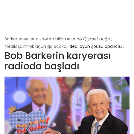
Barker əvvəllər nisbətən bilinməsə də
Qiymət doğru,
fərdiləşdirmək üçün gələcəkdi
ideal oyun şousu aparıcısı
.
Bob Barkerin karyerası
radioda başladı