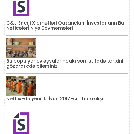
C&J Enerji Xidmətləri Qazancları: İnvestorların Bu
Nəticələri Niyə Sevməmələri
Bu populyar ev əşyalarındakı son istifadə tarixini
gözardı edə bilərsiniz
Netflix-də yenilik: İyun 2017-ci il buraxılışı