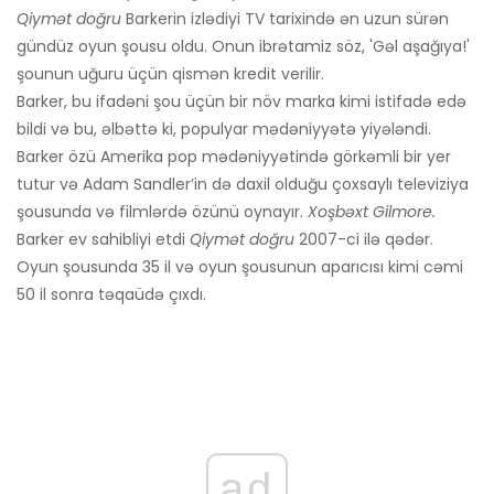
Qiymət doğru
Barkerin izlədiyi TV tarixində ən uzun sürən
gündüz oyun şousu oldu. Onun ibrətamiz söz, 'Gəl aşağıya!'
şounun uğuru üçün qismən kredit verilir.
Barker, bu ifadəni şou üçün bir növ marka kimi istifadə edə
bildi və bu, əlbəttə ki, populyar mədəniyyətə yiyələndi.
Barker özü Amerika pop mədəniyyətində görkəmli bir yer
tutur və Adam Sandler’in də daxil olduğu çoxsaylı televiziya
şousunda və filmlərdə özünü oynayır.
Xoşbəxt Gilmore.
Barker ev sahibliyi etdi
Qiymət doğru
2007-ci ilə qədər.
Oyun şousunda 35 il və oyun şousunun aparıcısı kimi cəmi
50 il sonra təqaüdə çıxdı.
ad