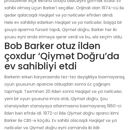
prodüserlər kiçik ekrana atlaya biləcəyini görmək istədi. Ev
sahibi olmaq üçün Barker'i seçdilər. Orijinalı olan 1974-cü ilə
qədər qalacaqdı
Həqiqət və ya nəticələr
efirdən alındı.
Hələ ev sahibliyi edərkən
Həqiqət və ya nəticələr,
başqa bir
şouya aparma fürsəti tapdı,
Qiymət doğru.
Barker hər iki
şousu eyni anda etməyə qərar verdi və bu, əla seçim oldu.
Bob Barker otuz ildən
çoxdur ‘Qiymət Doğru’da
ev sahibliyi etdi
Barkerin erkən karyerasında tez-tez dəyişikliyə baxmayaraq,
oyun şousunun aparıcısı olduqdan sonra öz çağırışını
tapmışdı. Təxminən 20 ildən sonra
Həqiqət və ya nəticələr,
yeni bir oyun şousuna imza atdı,
Qiymət doğru.
Şou
stansiyadan stansiyaya atlanmasına baxmayaraq 1950-ci
ildən bəri efirdə idi. 1972-ci ildə
Qiymət doğru
aparıcı kimi
Barker ilə CBS-ə köçdü. Ev sahibi olacaqdı
Həqiqət və ya
nəticələr
və
Qiymət doğru
eyni zamanda iki ildir.