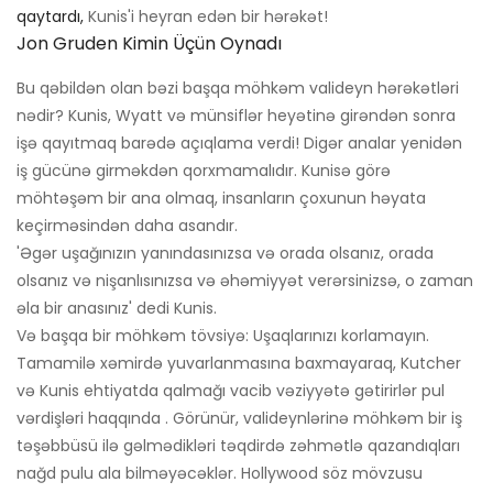
qaytardı,
Kunis'i heyran edən bir hərəkət!
Jon Gruden Kimin Üçün Oynadı
Bu qəbildən olan bəzi başqa möhkəm valideyn hərəkətləri
nədir? Kunis, Wyatt və münsiflər heyətinə girəndən sonra
işə qayıtmaq barədə açıqlama verdi! Digər analar yenidən
iş gücünə girməkdən qorxmamalıdır. Kunisə görə
möhtəşəm bir ana olmaq, insanların çoxunun həyata
keçirməsindən daha asandır.
'Əgər uşağınızın yanındasınızsa və orada olsanız, orada
olsanız və nişanlısınızsa və əhəmiyyət verərsinizsə, o zaman
əla bir anasınız' dedi Kunis.
Və başqa bir möhkəm tövsiyə: Uşaqlarınızı korlamayın.
Tamamilə xəmirdə yuvarlanmasına baxmayaraq, Kutcher
və Kunis ehtiyatda qalmağı vacib vəziyyətə gətirirlər pul
vərdişləri haqqında . Görünür, valideynlərinə möhkəm bir iş
təşəbbüsü ilə gəlmədikləri təqdirdə zəhmətlə qazandıqları
nağd pulu ala bilməyəcəklər. Hollywood söz mövzusu