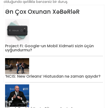
olduğunda qətiliklə bənzərsiz bir duruş.
Ən Çox Oxunan XəBəRləR
Project Fi: Google-un Mobil Xidməti sizin üçün
uyğundurmu?
‘NCIS: New Orleans’ Hiatusdan nə zaman qayıdır?