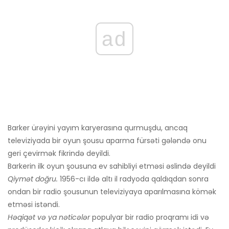
ad
Barker ürəyini yayım karyerasına qurmuşdu, ancaq
televiziyada bir oyun şousu aparma fürsəti gələndə onu
geri çevirmək fikrində deyildi.
Barkerin ilk oyun şousuna ev sahibliyi etməsi əslində deyildi
Qiymət doğru.
1956-cı ildə altı il radyoda qaldıqdan sonra
ondan bir radio şousunun televiziyaya aparılmasına kömək
etməsi istəndi.
Həqiqət və ya nəticələr
populyar bir radio proqramı idi və