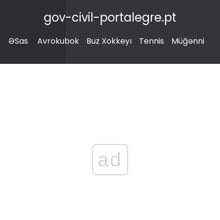
gov-civil-portalegre.pt
ƏSas
Avrokubok
Buz Xokkeyı
Tennis
Müğənni
ad