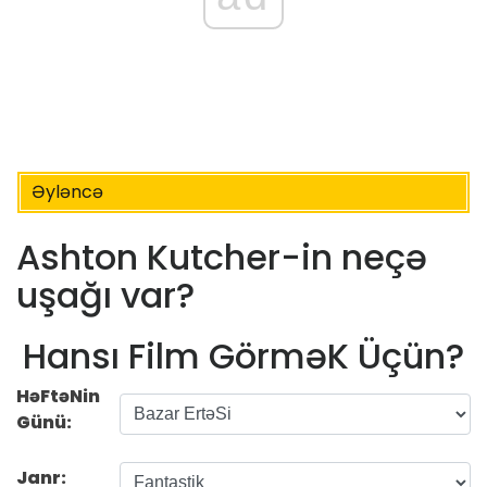
Əyləncə
Ashton Kutcher-in neçə
uşağı var?
Hansı Film GörməK Üçün?
HəFtəNin
Günü:
Janr: