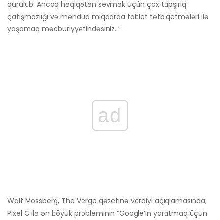
qurulub. Ancaq həqiqətən sevmək üçün çox tapşırıq
çatışmazlığı və məhdud miqdarda tablet tətbiqetmələri ilə
yaşamaq məcburiyyətindəsiniz. ”
ad
Walt Mossberg, The Verge qəzetinə verdiyi açıqlamasında,
Pixel C ilə ən böyük probleminin “Google’ın yaratmaq üçün