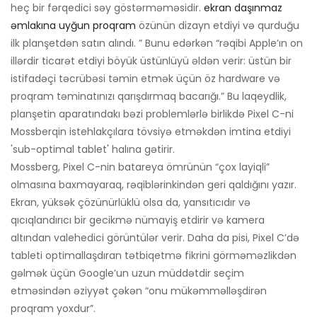
heç bir fərqedici səy göstərməməsidir.
ekran daşınmaz
əmlakına uyğun proqram
özünün dizayn etdiyi və qurduğu
ilk planşetdən satın alındı. ” Bunu edərkən “rəqibi Apple’ın on
illərdir ticarət etdiyi böyük üstünlüyü əldən verir: üstün bir
istifadəçi təcrübəsi təmin etmək üçün öz hardware və
proqram təminatınızı qarışdırmaq bacarığı.” Bu laqeydlik,
planşetin aparatındakı bəzi problemlərlə birlikdə Pixel C-ni
Mossberqin istehlakçılara tövsiyə etməkdən imtina etdiyi
'sub-optimal tablet' halına gətirir.
Mossberg, Pixel C-nin batareya ömrünün “çox layiqli”
olmasına baxmayaraq, rəqiblərinkindən geri qaldığını yazır.
Ekran, yüksək çözünürlüklü olsa da, yansıtıcıdır və
qıcıqlandırıcı bir gecikmə nümayiş etdirir və kamera
altından valehedici görüntülər verir. Daha da pisi, Pixel C’də
tableti optimallaşdıran tətbiqetmə fikrini görməməzlikdən
gəlmək üçün Google’un uzun müddətdir seçim
etməsindən əziyyət çəkən “onu mükəmməlləşdirən
proqram yoxdur”.