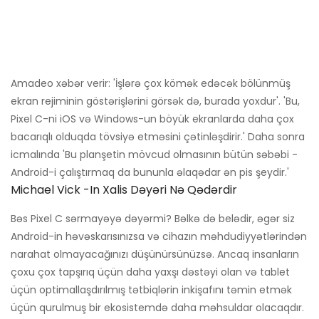
Amadeo xəbər verir: 'İşlərə çox kömək edəcək bölünmüş
ekran rejiminin göstərişlərini görsək də, burada yoxdur'. 'Bu,
Pixel C-ni iOS və Windows-un böyük ekranlarda daha çox
bacarıqlı olduqda tövsiyə etməsini çətinləşdirir.' Daha sonra
icmalında 'Bu planşetin mövcud olmasının bütün səbəbi -
Android-i çalıştırmaq da bununla əlaqədar ən pis şeydir.'
Michael Vick -in Xalis Dəyəri Nə Qədərdir
Bəs Pixel C sərmayəyə dəyərmi? Bəlkə də belədir, əgər siz
Android-in həvəskarısınızsa və cihazın məhdudiyyətlərindən
narahat olmayacağınızı düşünürsünüzsə. Ancaq insanların
çoxu çox tapşırıq üçün daha yaxşı dəstəyi olan və tablet
üçün optimallaşdırılmış tətbiqlərin inkişafını təmin etmək
üçün qurulmuş bir ekosistemdə daha məhsuldar olacaqdır.