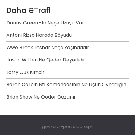
Daha ƏTraflı
Danny Green -in Neçə Üzüyü Var
Antoni Rizzo Harada Böyüdü
Wwe Brock Lesnar Neçə Yaşındadır
Jason Witten Nə Qədər Dəyərlidir
Larry Quş Kimdir
Baron Corbin Nfl Komandasının Nə Üçün Oynadığını
Brian Shaw Nə Qədər Qazanır
gov-civil-portalegre.pt