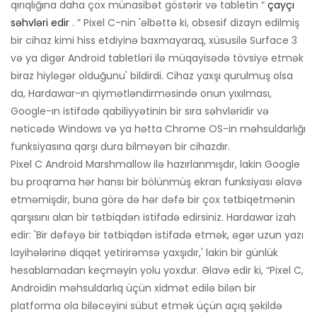
qırıqlığına daha çox münasibət göstərir və tabletin “
çayçı
səhvləri edir
. ” Pixel C-nin 'əlbəttə ki, obsesif dizayn edilmiş
bir cihaz kimi hiss etdiyinə baxmayaraq, xüsusilə Surface 3
və ya digər Android tabletləri ilə müqayisədə tövsiyə etmək
biraz hiyləgər olduğunu' bildirdi. Cihaz yaxşı qurulmuş olsa
da, Hardawar-ın qiymətləndirməsində onun yıxılması,
Google-ın istifadə qabiliyyətinin bir sıra səhvləridir və
nəticədə Windows və ya hətta Chrome OS-in məhsuldarlığı
funksiyasına qarşı dura bilməyən bir cihazdır.
Pixel C Android Marshmallow ilə hazırlanmışdır, lakin Google
bu proqrama hər hansı bir bölünmüş ekran funksiyası əlavə
etməmişdir, buna görə də hər dəfə bir çox tətbiqetmənin
qarşısını alan bir tətbiqdən istifadə edirsiniz. Hardawar izah
edir: 'Bir dəfəyə bir tətbiqdən istifadə etmək, əgər uzun yazı
layihələrinə diqqət yetirirəmsə yaxşıdır,' lakin bir günlük
hesablamadan keçməyin yolu yoxdur. Əlavə edir ki, “Pixel C,
Androidin məhsuldarlıq üçün xidmət edilə bilən bir
platforma ola biləcəyini sübut etmək üçün açıq şəkildə