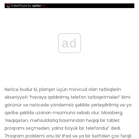
ad
Nəticə budur ki, planşet üçün mövcud olan tətbiqlərin
əksəriyyəti “havaya qaldırılmış telefon tətbiqetmələri” kimi
görünür və nəticədə yöndəmsiz şəkildə yerləşdirilmiş və ya
qəribə şəkildə uzanan məzmuna səbəb olur. Mossberg,
'Həqiqətən, məhsuldarlıq baxımından həqiqi bir tablet
proqramı seçmədən, yalnız böyük bir telefondur' dedi.
'Proqram problemi onu bir iPad və ya bir Səthdən çox fərqli