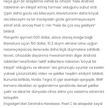
neçə gün bir araşdırma vahidi ilə cihazın 'hələ Android
tabletinin ən inkişaf etmiş forması' olduğunu sübut etdi.
Çipin daha güclü ola biləcəyini, klaviaturanın daha böyük
ola biləcəyini və bir trackpadın gözlə görünməyəcəyini
etiraf etdi, ancaq Pixel C-nin “hələ də çox xoş gəldiyini”
bildirdi.
Planşetin qiyməti 500 dollar, əlavə olaraq isteğe bağlı
klaviatura üçün 150 dollar, 10.2 düym ekranın izinə uyğun
nəzərəçarpacaq dərəcədə daha kiçik düymələrə sahibdir.
Novet, cihazdakı dayanma mexanizminin digər Android
tabletləri tərəfindən təklif edilənlərə nisbətən 'böyük bir
inkişaf' olduğunu və ekranın 'əla görünüşlü oyunlar və kəskin
yüksək çözünürlüklü video və şəkillər təqdim etdiyini' bildirdi.
Bununla birlikdə, Nvidia Tegra X1 çipi asanlıqla qarışıqdır, 8MP
kamera idealdan az işıqlandırma şəraitində dənəli şəkillər
çəkir və ideal bir dünyada cihaz daha çox saxlama sistemini
birləşdirir.
Engadget’dan Devindra Hardawar, Pixel C ilə əlaqədar xəyal