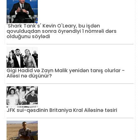
'Shark Tank's' Kevin O'Leary, bu işdən
qovulduqdan sonra öyrəndiyi 1 nömrəli dərs
olduğunu söylədi
Gigi Hadid və Zayn Malik yenidən tanış olurlar -
Ailəsi nə düşünür?
JFK sui-qəsdinin Britaniya Kral Ailəsinə təsiri