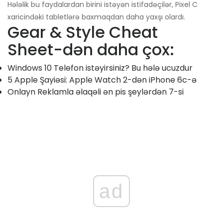
Hələlik bu faydalardan birini istəyən istifadəçilər, Pixel C
xaricindəki tabletlərə baxmaqdan daha yaxşı olardı.
Gear & Style Cheat
Sheet-dən daha çox:
Windows 10 Telefon istəyirsiniz? Bu hələ ucuzdur
5 Apple Şayiəsi: Apple Watch 2-dən iPhone 6c-ə
Onlayn Reklamla əlaqəli ən pis şeylərdən 7-si
ad