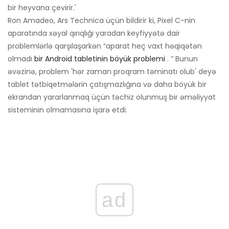
bir heyvana çevirir.'
Ron Amadeo, Ars Technica üçün bildirir ki, Pixel C-nin
aparatında xəyal qırıqlığı yaradan keyfiyyətə dair
problemlərlə qarşılaşarkən “aparat heç vaxt həqiqətən
olmadı
bir Android tabletinin böyük problemi
. ” Bunun
əvəzinə, problem 'hər zaman proqram təminatı olub' deyə
tablet tətbiqetmələrin çatışmazlığına və daha böyük bir
ekrandan yararlanmaq üçün təchiz olunmuş bir əməliyyat
sisteminin olmamasına işarə etdi.
ad