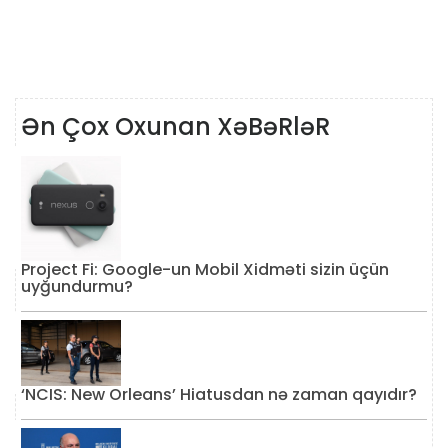
Ən Çox Oxunan XəBəRləR
Project Fi: Google-un Mobil Xidməti sizin üçün
uyğundurmu?
‘NCIS: New Orleans’ Hiatusdan nə zaman qayıdır?