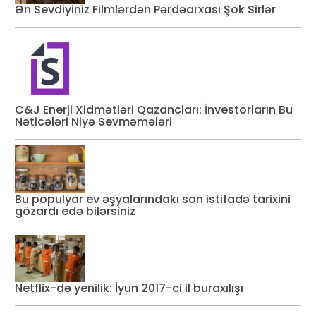
Ən Sevdiyiniz Filmlərdən Pərdəarxası Şok Sirlər
C&J Enerji Xidmətləri Qazancları: İnvestorların Bu
Nəticələri Niyə Sevməmələri
Bu populyar ev əşyalarındakı son istifadə tarixini
gözardı edə bilərsiniz
Netflix-də yenilik: İyun 2017-ci il buraxılışı