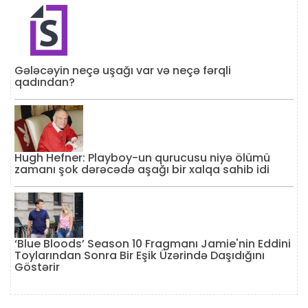
Gələcəyin neçə uşağı var və neçə fərqli
qadından?
Hugh Hefner: Playboy-un qurucusu niyə ölümü
zamanı şok dərəcədə aşağı bir xalqa sahib idi
‘Blue Bloods’ Season 10 Fragmanı Jamie'nin Eddini
Toylarından Sonra Bir Eşik Üzərində Daşıdığını
Göstərir