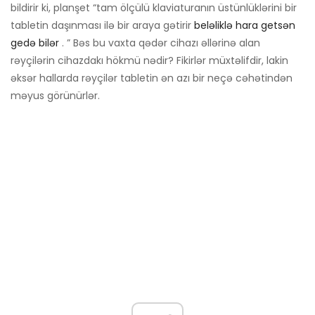
bildirir ki, planşet “tam ölçülü klaviaturanın üstünlüklərini bir
tabletin daşınması ilə bir araya gətirir
beləliklə hara getsən
gedə bilər
. ” Bəs bu vaxta qədər cihazı əllərinə alan
rəyçilərin cihazdakı hökmü nədir? Fikirlər müxtəlifdir, lakin
əksər hallarda rəyçilər tabletin ən azı bir neçə cəhətindən
məyus görünürlər.