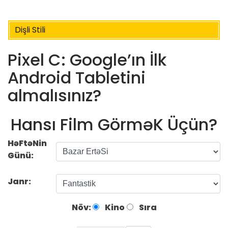
Dişli Stili
Pixel C: Google’ın İlk
Android Tabletini
almalısınız?
Hansı Film GörməK Üçün?
HəFtəNin
Günü:
Janr:
Növ:
Kino
Sıra