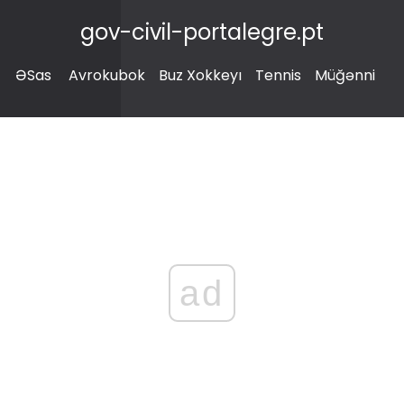
gov-civil-portalegre.pt
ƏSas
Avrokubok
Buz Xokkeyı
Tennis
Müğənni
ad