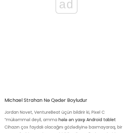
ad
Michael Strahan Nə Qədər Boyludur
Jordan Novet, VentureBeat üçün bildirir ki, Pixel C
“mükəmməl deyil, amma
hələ ən yaxşı Android tablet
Cihazın çox faydalı olacağını gözlədiyinə baxmayaraq, bir