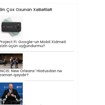
Ən Çox Oxunan XəBəRləR
Project Fi: Google-un Mobil Xidməti
sizin üçün uyğundurmu?
‘NCIS: New Orleans’ Hiatusdan nə
zaman qayıdır?