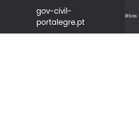
gov-civil-
ƏSas
portalegre.pt