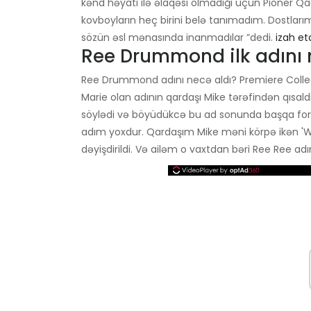
kənd həyatı ilə əlaqəsi olmadığı üçün Pioner Q
kovboyların heç birini belə tanımadım. Dostlar
sözün əsl mənasında inanmadılar ”dedi.
izah et
Ree Drummond ilk adını
Ree Drummond adını necə aldı? Premiere Coll
Marie olan adının qardaşı Mike tərəfindən qısald
söylədi və böyüdükcə bu ad sonunda başqa for
adım yoxdur. Qardaşım Mike məni körpə ikən 'We
dəyişdirildi. Və ailəm o vaxtdan bəri Ree Ree adın