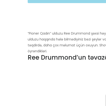
“Pioner Qadın” ulduzu Ree Drummond şəxsi həy
ulduzu haqqında hələ bilmədiyiniz bəzi şeylər var.
təqdirdə, daha çox məlumat üçün oxuyun. Sh
öyrəndikləri.
Ree Drummond’un təvazö