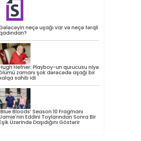
Gələcəyin neçə uşağı var və neçə fərqli
qadından?
Hugh Hefner: Playboy-un qurucusu niyə
ölümü zamanı şok dərəcədə aşağı bir
xalqa sahib idi
‘Blue Bloods’ Season 10 Fragmanı
Jamie'nin Eddini Toylarından Sonra Bir
Eşik Üzərində Daşıdığını Göstərir