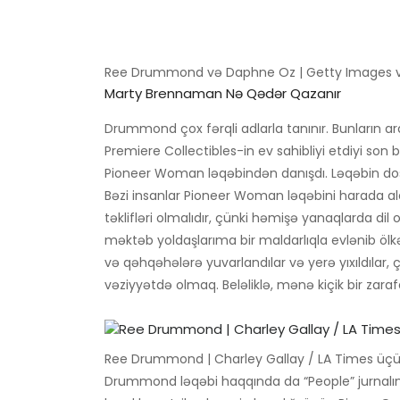
Ree Drummond və Daphne Oz | Getty Images vasi
Marty Brennaman Nə Qədər Qazanır
Drummond çox fərqli adlarla tanınır. Bunların a
Premiere Collectibles-in ev sahibliyi etdiyi s
Pioneer Woman ləqəbindən danışdı. Ləqəbin dostl
Bəzi insanlar Pioneer Woman ləqəbini harada al
təklifləri olmalıdır, çünki həmişə yanaqlarda d
məktəb yoldaşlarıma bir maldarlıqla evlənib ö
və qəhqəhələrə yuvarlandılar və yerə yıxıldılar
vəziyyətdə olmaq. Beləliklə, mənə kiçik bir zara
Ree Drummond | Charley Gallay / LA Times üç
Drummond ləqəbi haqqında da “People” jurnalı