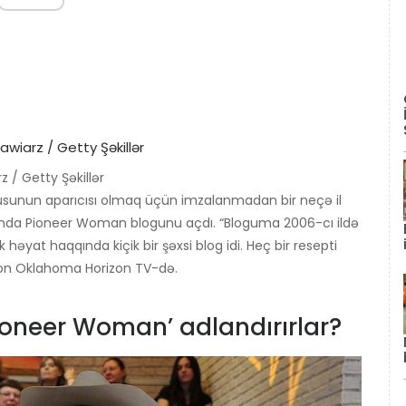
/ Getty Şəkillər
sunun aparıcısı olmaq üçün imzalanmadan bir neçə il
ında Pioneer Woman blogunu açdı. “Bloguma 2006-cı ildə
 həyat haqqında kiçik bir şəxsi blog idi. Heç bir resepti
n Oklahoma Horizon TV-də.
oneer Woman’ adlandırırlar?