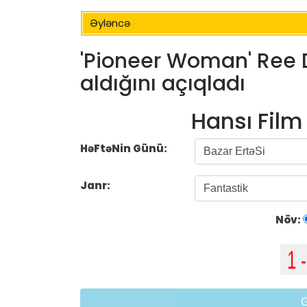
Əyləncə
'Pioneer Woman' Ree
aldığını açıqladı
Hansı Fil
HəFtəNin Günü:
Janr:
Növ: