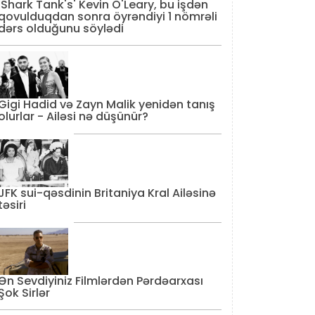
'Shark Tank's' Kevin O'Leary, bu işdən
qovulduqdan sonra öyrəndiyi 1 nömrəli
dərs olduğunu söylədi
Gigi Hadid və Zayn Malik yenidən tanış
olurlar - Ailəsi nə düşünür?
JFK sui-qəsdinin Britaniya Kral Ailəsinə
təsiri
Ən Sevdiyiniz Filmlərdən Pərdəarxası
Şok Sirlər