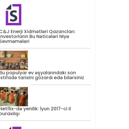
C&J Enerji Xidmətləri Qazancları:
İnvestorların Bu Nəticələri Niyə
Sevməmələri
Bu populyar ev əşyalarındakı son
istifadə tarixini gözardı edə bilərsiniz
Netflix-də yenilik: İyun 2017-ci il
buraxılışı