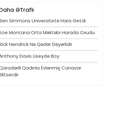
Daha ƏTraflı
Ben Simmons Universitetə ​​hara Getdi
Joe Montana Orta Məktəbi Harada Oxudu
Rick Hendrick Nə Qədər Dəyərlidir
Anthony Davis Liseydə Boy
Qaradərili Qadınla Evlənmiş Canavar
Blitserdir