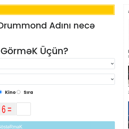
 Drummond Adını necə
m GörməK Üçün?
Kino
Sıra
GöstəRməK