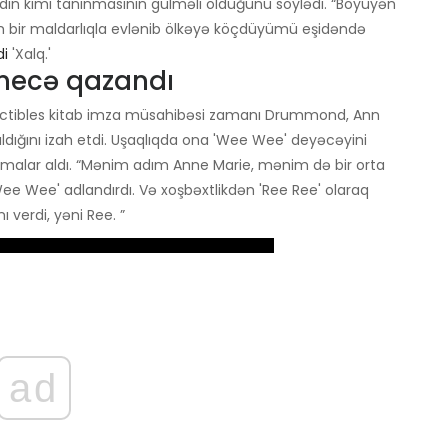
adın kimi tanınmasının gülməli olduğunu söylədi. “Böyüyən
ım bir maldarlıqla evlənib ölkəyə köçdüyümü eşidəndə
di
'Xalq.'
 necə qazandı
ectibles kitab imza müsahibəsi zamanı Drummond, Ann
ıldığını izah etdi. Uşaqlıqda ona 'Wee Wee' deyəcəyini
malar aldı. “Mənim adım Anne Marie, mənim də bir orta
e Wee' adlandırdı. Və xoşbəxtlikdən 'Ree Ree' olaraq
ı verdi, yəni Ree. ”
ad