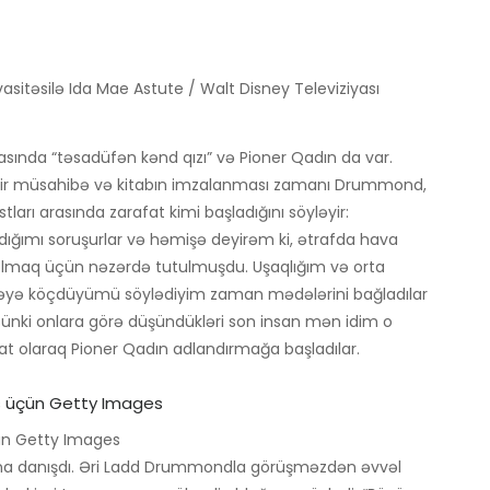
təsilə Ida Mae Astute / Walt Disney Televiziyası
rasında “təsadüfən kənd qızı” və Pioner Qadın da var.
on bir müsahibə və kitabın imzalanması zamanı Drummond,
arı arasında zarafat kimi başladığını söyləyir:
dığımı soruşurlar və həmişə deyirəm ki, ətrafda hava
il olmaq üçün nəzərdə tutulmuşdu. Uşaqlığım və orta
lkəyə köçdüyümü söylədiyim zaman mədələrini bağladılar
, çünki onlara görə düşündükləri son insan mən idim o
fat olaraq Pioner Qadın adlandırmağa başladılar.
ün Getty Images
na danışdı. Əri Ladd Drummondla görüşməzdən əvvəl