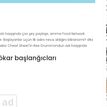
atı haqqında çox şey paylaşır, amma Food Network
 Başlayanlar üçün ilk adını necə aldığını bilirsinizmi? Əks
owbiz Cheat Sheet'in Ree Drummondun adı haqqında
kar başlanğıcları
ad