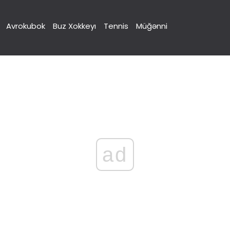
Avrokubok
Buz Xokkeyı
Tennis
Müğənni
ad