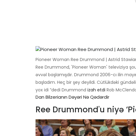
Pioneer Woman Ree Drummond | Astrid Stawiarz 
Ree Drummond, 'Pioneer Woman' televiziya şou
əvvəl başlamışdır. Drummond 2006-cı ilin may
başladım. Heç bir şey deyildi. Cütlükdəki gündəlik
yox idi ”dedi Drummond
izah etdi
Rob McClendo
Dan Bilzerianın Dəyəri Nə Qədərdir
Ree Drummond'u niyə ‘Pi