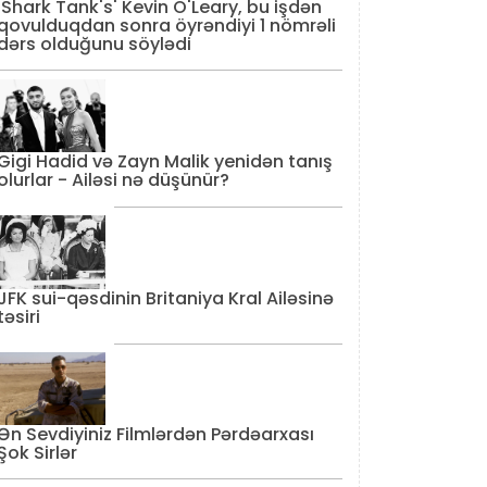
'Shark Tank's' Kevin O'Leary, bu işdən
qovulduqdan sonra öyrəndiyi 1 nömrəli
dərs olduğunu söylədi
Gigi Hadid və Zayn Malik yenidən tanış
olurlar - Ailəsi nə düşünür?
JFK sui-qəsdinin Britaniya Kral Ailəsinə
təsiri
Ən Sevdiyiniz Filmlərdən Pərdəarxası
Şok Sirlər