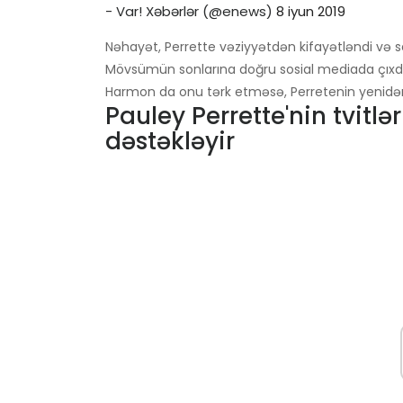
- Var! Xəbərlər (@enews)
8 iyun 2019
Nəhayət, Perrette vəziyyətdən kifayətləndi və se
Mövsümün sonlarına doğru sosial mediada çıxdığı
Harmon da onu tərk etməsə, Perretenin yenidə
Pauley Perrette'nin tvitl
dəstəkləyir