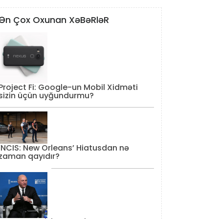
Ən Çox Oxunan XəBəRləR
Project Fi: Google-un Mobil Xidməti
sizin üçün uyğundurmu?
‘NCIS: New Orleans’ Hiatusdan nə
zaman qayıdır?