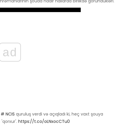
manlarının şouda nadir hallarda birlikdə göründükləri.
ad
ı
# NCIS
quruluş verdi və açıqladı ki, heç vaxt şouya
'qorxur'.
https://t.co/oLNxocCTu0