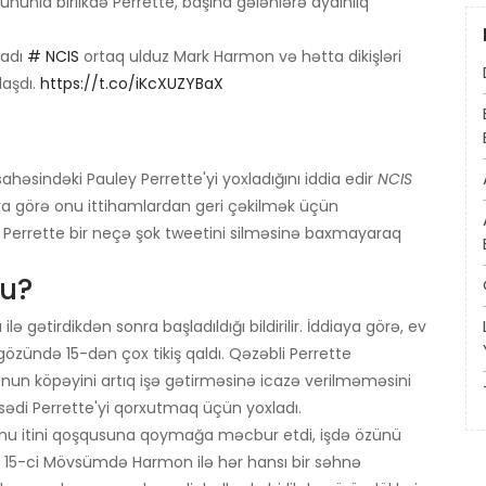
Bununla birlikdə Perrette, başına gələnlərə aydınlıq
ladı
# NCIS
ortaq ulduz Mark Harmon və hətta dikişləri
laşdı.
https://t.co/iKcXUZYBaX
həsindəki Pauley Perrette'yi yoxladığını iddia edir
NCIS
lara görə onu ittihamlardan geri çəkilmək üçün
i. Perrette bir neçə şok tweetini silməsinə baxmayaraq
du?
gətirdikdən sonra başladıldığı bildirilir. İddiaya görə, ev
gözündə 15-dən çox tikiş qaldı. Qəzəbli Perrette
n köpəyini artıq işə gətirməsinə icazə verilməməsini
sədi Perrette'yi qorxutmaq üçün yoxladı.
onu itini qoşqusuna qoymağa məcbur etdi, işdə özünü
tte 15-ci Mövsümdə Harmon ilə hər hansı bir səhnə