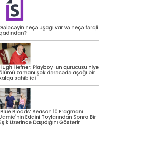
Gələcəyin neçə uşağı var və neçə fərqli
qadından?
Hugh Hefner: Playboy-un qurucusu niyə
ölümü zamanı şok dərəcədə aşağı bir
xalqa sahib idi
‘Blue Bloods’ Season 10 Fragmanı
Jamie'nin Eddini Toylarından Sonra Bir
Eşik Üzərində Daşıdığını Göstərir