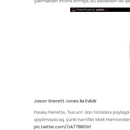
çəkməkdən imtina etmişdi, bu səbəbdən də qəhrə
Jason Garrett Jones Ilə Evlidir
Pauley Perrette, 'hücum' dan fotolarını paylaşd
qayıtmayacaq, çünki həmfikir Mark Harmondan 
pic.twitter.com/OA778B01Xf