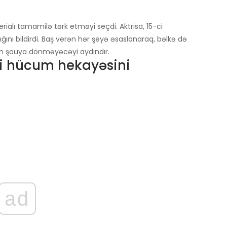
rialı tamamilə tərk etməyi seçdi. Aktrisa, 15-ci
nı bildirdi. Baş verən hər şeyə əsaslanaraq, bəlkə də
n şouya dönməyəcəyi aydındır.
əri hücum hekayəsini
ad