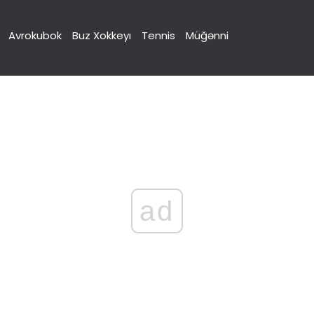
Avrokubok
Buz Xokkeyı
Tennis
Müğənni
ad