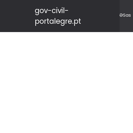
gov-civil-
ƏSas
portalegre.pt