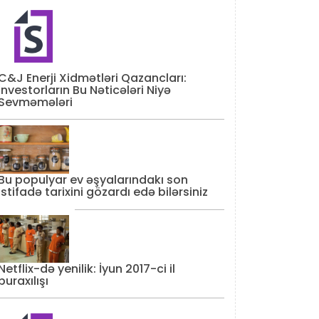
C&J Enerji Xidmətləri Qazancları:
İnvestorların Bu Nəticələri Niyə
Sevməmələri
Bu populyar ev əşyalarındakı son
istifadə tarixini gözardı edə bilərsiniz
Netflix-də yenilik: İyun 2017-ci il
buraxılışı