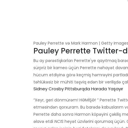
Pauley Perrette və Mark Harmon | Getty Images 
Pauley Perrette Twitter-d
Bu ay pərəstişkarları Perrette'ye qayıtmaq barə
sürpriz bir kameo üçün Perrette nəhayət davam
hücum etdiyinə görə keçmiş həmrəyini partladı.
təhlükəsiz bir mühiti təşviq edən bir verilişdə ç
Sidney Crosby Pittsburqda Harada Yaşayır
“Xeyr, geri dönmürəm! HƏMİŞƏ! ” Perrette Tw
etməsindən qorxuram. Bu barədə kabuslarım var
Perrette daha sonra Harmon köpəyini çəkiliş 
əlavə etdi
NCIS
heyət üzvlərini qorumaq üçün. 