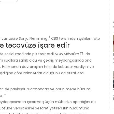
vasitəsilə Sonja Flemming / CBS tərəfindən çəkilən foto
ə təcavüzə işarə edir
də sosial mediada pis təsir etdi
NCIS
Mövsüm 17-də
lı suallara sahib oldu və çəkiliş meydançasında ona
 Harmonun davranışının hələ də kabuslar verdiyini və
alışdığına görə minnətdar olduğunu da etiraf etdi.
itter-də paylaşdı. “Harmondan və onun mənə hücum
. ”
meydançasından çıxarmaq üçün mübarizə apardığını da
Gözünə vəhşicəsinə xəsarət yetirən itin hücumuna