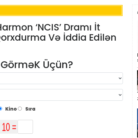
Harmon ‘NCIS’ Dramı İt
Qorxdurma Və İddia Edilən
m GörməK Üçün?
Kino
Sıra