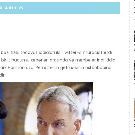
GöstəRməK
zi fiziki təcavüz iddiaları ilə Twitter-ə müraciət etdi.
ir it hücumu xəbərləri arasında və mənbələr indi iddia
Mark Harmon özü. Perrettenin getməsinin əsl səbəbinə
ir.