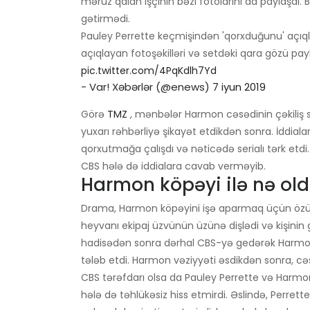
məruz qalan işçinin bəzi fotolarını da paylaşdı. 
gətirmədi.
Pauley Perrette keçmişindən 'qorxduğunu' açıq
açıqlayan fotoşəkilləri və setdəki qara gözü pay
pic.twitter.com/4PqKdlh7Yd
- Var! Xəbərlər (@enews)
7 iyun 2019
Görə
TMZ
, mənbələr Harmon cəsədinin çəkiliş sa
yuxarı rəhbərliyə şikayət etdikdən sonra. İddia
qorxutmağa çalışdı və nəticədə serialı tərk etd
CBS hələ də iddialara cavab verməyib.
Harmon köpəyi ilə nə ol
Drama, Harmon köpəyini işə aparmaq üçün özü ilə 
heyvanı ekipaj üzvünün üzünə dişlədi və kişinin 
hadisədən sonra dərhal CBS-yə gedərək Harmonu
tələb etdi. Harmon vəziyyəti əsdikdən sonra, cə
CBS tərəfdarı olsa da Pauley Perrette və Harm
hələ də təhlükəsiz hiss etmirdi. Əslində, Perre