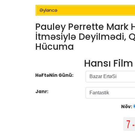
Əyləncə
Pauley Perrette Mark 
İtməsiylə Deyilmədi, 
Hücuma
Hansı Fil
HəFtəNin Günü:
Janr:
Növ: