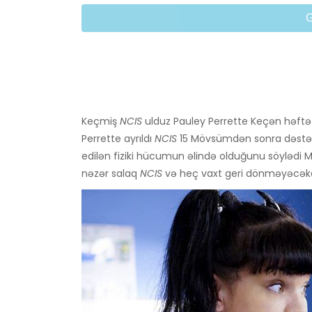
Keçmiş
NCIS
ulduz Pauley Perrette Keçən həftə bə
Perrette ayrıldı
NCIS
15 Mövsümdən sonra dəstə b
edilən fiziki hücumun əlində olduğunu söylədi 
nəzər salaq
NCIS
və heç vaxt geri dönməyəcəkd