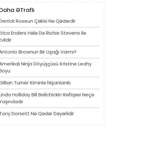
Daha ƏTraflı
Derrick Roseun Çəkisi Nə Qədərdir
Erica Enders Hələ Də Richie Stevens Ilə
Evlidir
Antonio Brownun Bir Uşağı Varmı?
Amerikalı Ninja Döyüşçüsü Kristine Leahy
Boyu
Gillian Turner Kiminlə Nişanlanıb
Linda Holliday Bill Belichickin Rəfiqəsi Neçə
Yaşındadır
Tony Dorsett Nə Qədər Dəyərlidir