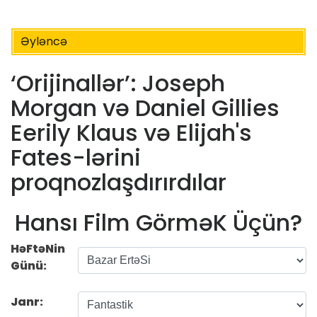
Əyləncə
‘Orijinallər’: Joseph
Morgan və Daniel Gillies
Eerily Klaus və Elijah's
Fates-lərini
proqnozlaşdırırdılar
Hansı Film GörməK Üçün?
HəFtəNin
Günü:
Janr: