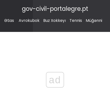
gov-civil-portalegre.pt
ƏSas
Avrokubok
Buz Xokkeyı
Tennis
Müğənni
ad