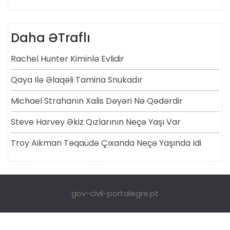
Daha ƏTraflı
Rachel Hunter Kiminlə Evlidir
Qaya Ilə Əlaqəli Tamina Snukadır
Michael Strahanın Xalis Dəyəri Nə Qədərdir
Steve Harvey Əkiz Qızlarının Neçə Yaşı Var
Troy Aikman Təqaüdə Çıxanda Neçə Yaşında Idi
gov-civil-portalegre.pt