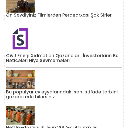
Ən Sevdiyiniz Filmlərdən Pərdəarxası Şok Sirlər
C&J Enerji Xidmətləri Qazancları: İnvestorların Bu
Nəticələri Niyə Sevməmələri
Bu populyar ev əşyalarındakı son istifadə tarixini
gözardı edə bilərsiniz
Netflix-də yenilik: İyun 2017-ci il buraxılışı