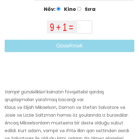
Növ:
Kino
Sıra
GöstəRməK
Vampir gündəlikləri
kainatın fövqəltəbii qardaş
qruplaşmaları yaratmaq bacarığı var.
Klaus və Elijah Mikaelson, Damon və Stefan Salvatore və
Josie və Lizzie Saltzman hamısı öz şoularında iz buraxdılar.
Ancaq Mikaelsonların müstəsna bir dəstə olduğu sübut
edildi. Kurt adam, vampir və ifritə ilkin qan xəttindən axırdı
və Salvatores ilə olduğu kimi, onların da ölməz əlaqələri