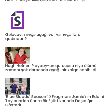
Gələcəyin neçə uşağı var və neçə fərqli
qadından?
Hugh Hefner: Playboy-un qurucusu niyə ölümü
zamanı şok dərəcədə aşağı bir xalqa sahib idi
‘Blue Bloods’ Season 10 Fragmanı Jamie'nin Eddini
Toylarından Sonra Bir Eşik Üzərində Daşıdığını
Göstərir