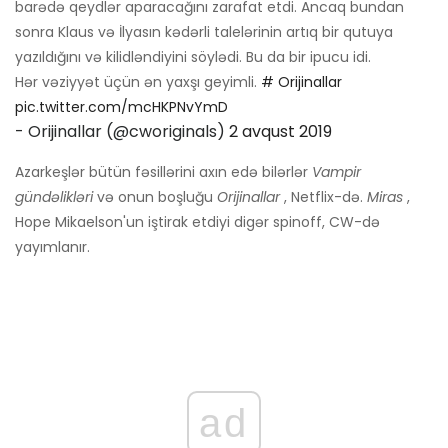
barədə qeydlər aparacağını zarafat etdi. Ancaq bundan
sonra Klaus və İlyasın kədərli talelərinin artıq bir qutuya
yazıldığını və kilidləndiyini söylədi. Bu da bir ipucu idi.
Hər vəziyyət üçün ən yaxşı geyimli.
# Orijinallar
pic.twitter.com/mcHKPNvYmD
- Orijinallar (@cworiginals)
2 avqust 2019
Azarkeşlər bütün fəsillərini axın edə bilərlər
Vampir
gündəlikləri
və onun boşluğu
Orijinallar
, Netflix-də.
Miras
,
Hope Mikaelson'un iştirak etdiyi digər spinoff, CW-də
yayımlanır.
ad