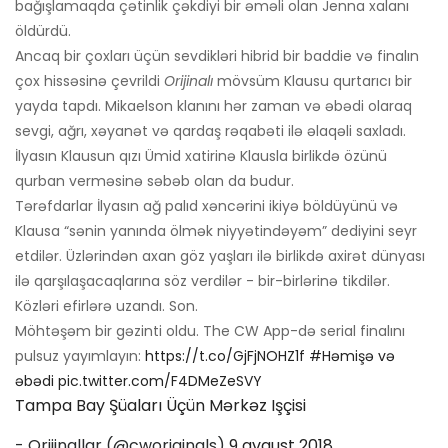
bağışlamaqda çətinlik çəkdiyi bir əməli olan Jenna xalanı
öldürdü.
Ancaq bir çoxları üçün sevdikləri hibrid bir baddie və finalın
çox hissəsinə çevrildi
Orijinalı
mövsüm Klausu qurtarıcı bir
yayda tapdı. Mikaelson klanını hər zaman və əbədi olaraq
sevgi, ağrı, xəyanət və qardaş rəqabəti ilə əlaqəli saxladı.
İlyasın Klausun qızı Ümid xatirinə Klausla birlikdə özünü
qurban verməsinə səbəb olan da budur.
Tərəfdarlar İlyasın ağ palıd xəncərini ikiyə böldüyünü və
Klausa “sənin yanında ölmək niyyətindəyəm” dediyini seyr
etdilər. Üzlərindən axan göz yaşları ilə birlikdə axirət dünyası
ilə qarşılaşacaqlarına söz verdilər - bir-birlərinə tikdilər.
Közləri efirlərə uzandı. Son.
Möhtəşəm bir gəzinti oldu. The CW App-də serial finalını
pulsuz yayımlayın:
https://t.co/GjFjNOHZ1f
#Həmişə və
əbədi
pic.twitter.com/F4DMeZeSVY
Tampa Bay Şüaları Üçün Mərkəz Işçisi
- Orijinallar (@cworiginals)
9 avqust 2018