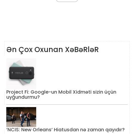
Ən Çox Oxunan XəBəRləR
Project Fi: Google-un Mobil Xidməti sizin üçün
uyğundurmu?
‘NCIS: New Orleans’ Hiatusdan nə zaman qayıdır?