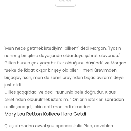
'Mən necə getmək istədiyimi bilirəm' dedi Morgan. 'İlyasın
nəhəng bir qılınc döyüşündə öldürdüyü şöhrət alovunda.'
Gillies bunun çox yaxşı bir fikir olduğunu düşündü və Morgan
“Bəlkə də ikiqat oxşar bir şey ola bilər - məni ürəyimdən
bıçaqlayırsan, mən də sənin ürəyindən bıçaqlayıram” deyə
jest etdi.
Gillies şaqqıldadı və dedi: “Bununla belə doğrudur. Klaus
tərəfindən öldürülmək istərdim. ” Onların istəkləri sonradan
reallaşacaqdı, lakin qətl məqsədi olmadan.
Mary Lou Retton Kollecə Hara Getdi
Çıxış etmədən əvvəl şou aparıcısı Julie Plec, cavabları