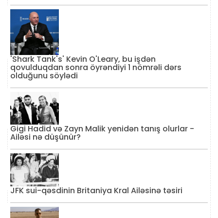
'Shark Tank's' Kevin O'Leary, bu işdən
qovulduqdan sonra öyrəndiyi 1 nömrəli dərs
olduğunu söylədi
Gigi Hadid və Zayn Malik yenidən tanış olurlar -
Ailəsi nə düşünür?
JFK sui-qəsdinin Britaniya Kral Ailəsinə təsiri