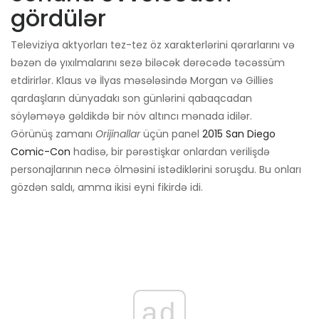
gördülər
Televiziya aktyorları tez-tez öz xarakterlərini qərarlarını və
bəzən də yıxılmalarını sezə biləcək dərəcədə təcəssüm
etdirirlər. Klaus və İlyas məsələsində Morgan və Gillies
qardaşların dünyadakı son günlərini qabaqcadan
söyləməyə gəldikdə bir növ altıncı mənada idilər.
Görünüş zamanı
Orijinallar
üçün panel
2015 San Diego
Comic-Con
hadisə, bir pərəstişkar onlardan verilişdə
personajlarının necə ölməsini istədiklərini soruşdu. Bu onları
gözdən saldı, amma ikisi eyni fikirdə idi.
ad