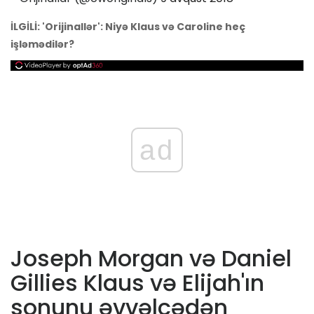
İLGİLİ: 'Orijinallər': Niyə Klaus və Caroline heç
işləmədilər?
ad
Joseph Morgan və Daniel
Gillies Klaus və Elijah'ın
sonunu əvvəlcədən