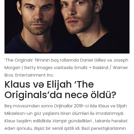
‘The Originals’ filminin baş rollarında Daniel Gillies və Joseph
Morgan | Getty Images vasitəsilə Smallz + Raskind / Warner
Bros. Entertainment Inc.
Klaus və Elijah ‘The
Originals’da necə öldü?
Beş mövsümdən sonra
Orijinallar
2018-ci ildə Klaus və Elijah
Mikaelson-un göz yaşlarını itirən ölümləri ilə imzalanmışdı.
Klaus təqdim edildikdə
Vampir gündəlikləri
, təkanla hərəkət
edən qorxulu, dişsiz bir serial qatili idi. Bəzi pərəstişkarlarının