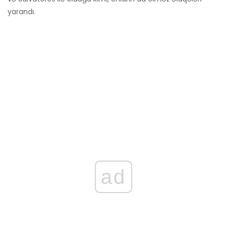
yarandı.
ad