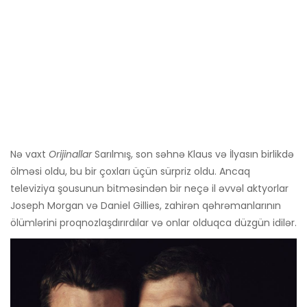
Nə vaxt
Orijinallar
Sarılmış, son səhnə Klaus və İlyasın birlikdə
ölməsi oldu, bu bir çoxları üçün sürpriz oldu. Ancaq
televiziya şousunun bitməsindən bir neçə il əvvəl aktyorlar
Joseph Morgan və Daniel Gillies, zahirən qəhrəmanlarının
ölümlərini proqnozlaşdırırdılar və onlar olduqca düzgün idilər.