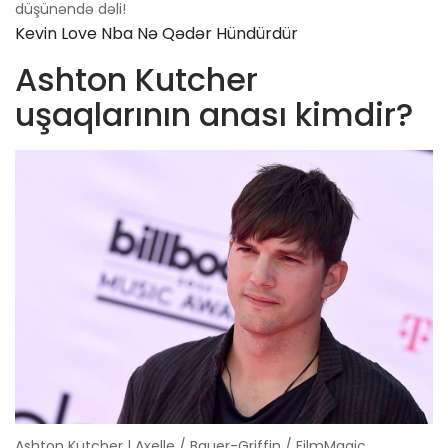
düşünəndə dəli!
Kevin Love Nba Nə Qədər Hündürdür
Ashton Kutcher
uşaqlarının anası kimdir?
Ashton Kutcher | Axelle / Bauer-Griffin / FilmMagic