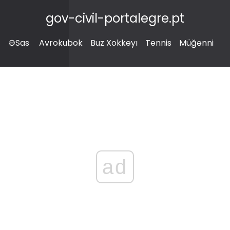
gov-civil-portalegre.pt
ƏSas
Avrokubok
Buz Xokkeyı
Tennis
Müğənni
ad