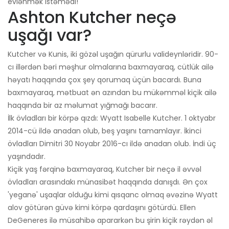
evlənmək istəmədi!
Ashton Kutcher neçə
uşağı var?
Kutcher və Kunis, iki gözəl uşağın qürurlu valideynləridir. 90-
cı illərdən bəri məşhur olmalarına baxmayaraq, cütlük ailə
həyatı haqqında çox şey qorumaq üçün bacardı. Buna
baxmayaraq, mətbuat ən azından bu mükəmməl kiçik ailə
haqqında bir az məlumat yığmağı bacarır.
İlk övladları bir körpə qızdı: Wyatt Isabelle Kutcher. 1 oktyabr
2014-cü ildə anadan olub, beş yaşını tamamlayır. İkinci
övladları Dimitri 30 Noyabr 2016-cı ildə anadan olub. İndi üç
yaşındadır.
Kiçik yaş fərqinə baxmayaraq, Kutcher bir neçə il əvvəl
övladları arasındakı münasibət haqqında danışdı. Ən çox
'yeganə' uşaqlar olduğu kimi qısqanc olmaq əvəzinə Wyatt
alov götürən güvə kimi körpə qardaşını götürdü. Ellen
DeGeneres ilə müsahibə apararkən bu şirin kiçik rəydən əl