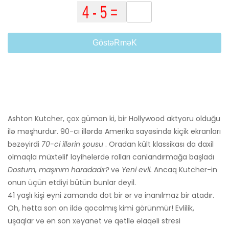
GöstəRməK
Ashton Kutcher, çox güman ki, bir Hollywood aktyoru olduğu
ilə məşhurdur. 90-cı illərdə Amerika sayəsində kiçik ekranları
bəzəyirdi
70-ci illərin şousu
. Oradan kült klassikası da daxil
olmaqla müxtəlif layihələrdə rolları canlandırmağa başladı
Dostum, maşınım haradadır?
və
Yeni evli.
Ancaq Kutcher-in
onun üçün etdiyi bütün bunlar deyil.
41 yaşlı kişi eyni zamanda dot bir ər və inanılmaz bir atadır.
Oh, hətta son on ildə qocalmış kimi görünmür! Evlilik,
uşaqlar və ən son xəyanət və qətllə əlaqəli stresi