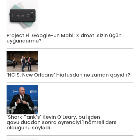
Project Fi: Google-un Mobil Xidməti sizin üçün
uyğundurmu?
‘NCIS: New Orleans’ Hiatusdan nə zaman qayıdır?
'Shark Tank's' Kevin O'Leary, bu işdən
qovulduqdan sonra öyrəndiyi 1 nömrəli dərs
olduğunu söylədi