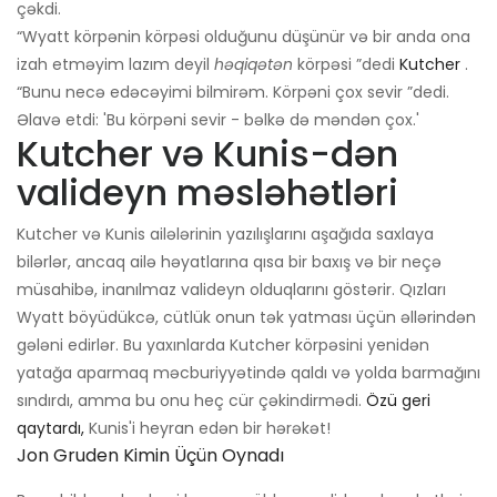
çəkdi.
“Wyatt körpənin körpəsi olduğunu düşünür və bir anda ona
izah etməyim lazım deyil
həqiqətən
körpəsi ”dedi
Kutcher
.
“Bunu necə edəcəyimi bilmirəm. Körpəni çox sevir ”dedi.
Əlavə etdi: 'Bu körpəni sevir - bəlkə də məndən çox.'
Kutcher və Kunis-dən
valideyn məsləhətləri
Kutcher və Kunis ailələrinin yazılışlarını aşağıda saxlaya
bilərlər, ancaq ailə həyatlarına qısa bir baxış və bir neçə
müsahibə, inanılmaz valideyn olduqlarını göstərir. Qızları
Wyatt böyüdükcə, cütlük onun tək yatması üçün əllərindən
gələni edirlər. Bu yaxınlarda Kutcher körpəsini yenidən
yatağa aparmaq məcburiyyətində qaldı və yolda barmağını
sındırdı, amma bu onu heç cür çəkindirmədi.
Özü geri
qaytardı,
Kunis'i heyran edən bir hərəkət!
Jon Gruden Kimin Üçün Oynadı