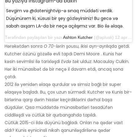
Bu yazıya Instagram-da baxın
Sevgim və @datenightvip-ə sınaq müddəti verdik.
Düşünürəm ki, xüsusi bir şey gözləyirsiniz! Bu gecə və
sabah axşam LA-da bir neçə açılışımız var. Bio ilə əlaqə.
Tərəfindən paylaşılan bir yazı
Ashton Kutcher
(@aplusk) 12 aprel 2019-cu il, saat 14: 50-də PDT
Hərəkətdən sonra
O 70-lərin şousu,
ikisi ayrı-ayrılıqda getdi.
Kutcher özünü gözəllə evli tapdı Demi Moore . Kunis hər
kəsin sevimlisi ilə tarixləşdi
Evdə tək
ulduz: Macaulay Culkin.
Hər iki münasibət də bir neçə il davam etdi, ancaq sona
çatdı.
2012 ilə yenidən əlaqə qurdular və simsiz bağlı bir super
əlaqəyə başladı. Bu, çox uzun sürmədi: Kutcher və Kunis bir-
birlərinə qarşı dərin hisslər keçirdiklərini dərhal başa
düşdülər. Qısa müddətdə münasibətləri təsadüfən
ciddiləşdi və cütlük bir qurbangahda tapıldı.
Cütlük 2015-ci ildə düyünü bağladı. Onları nə qədər vaxt
aldı? Kunis eynicinsli nikah qanuniləşdirilənə qədər