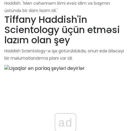
Haddish. 'Mən cəhənnəm kimi evsiz idim və başımın
üstündə bir dam lazım idi.'
Tiffany Haddish'in
Scientology üçün etməsi
lazım olan şey
Haddish Scientology-ə işə götürüldükdə, onun edə biləcəyi
bir məlumatlandırma planı var idi.
ad