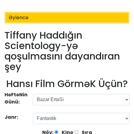
Əyləncə
Tiffany Haddığın
Scientology-yə
qoşulmasını dayandıran
şey
Hansı Film GörməK Üçün?
HəFtəNin
Günü:
Janr:
Növ:
Kino
Sıra