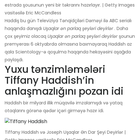
estrada şousunun yeni bir təkrarını hazırlayır. | Getty Images
vasitəsilə Eric McCandless
Haddiş bu gün Televiziya Tənqidçiləri Dərnəyi ilə ABC serialı
haqqında danışdı
Uşaqlar ən parlaq şeyləri deyirlər
. Daha
çox şeyimiz olacaq
Uşaqlar ən parlaq şeyləri deyirlər
şounun
premyerası 6 oktyabrda olmasına baxmayaraq Haddish az
qala Scientology-ə qoşulma haqqında hekayəsini aşağıda
paylaşdı.
Yuxu tənzimləmələri
Tiffany Haddish’in
anlaşmazlığını pozan idi
Haddish bir milyard illik müqavilə imzalamışdı və yataq
otaqlarını görənə qədər içəri girməyə hazır idi.
Tiffany Haddish və Joseph Uşaqlar Ən Dar Şeyi Deyirlər |