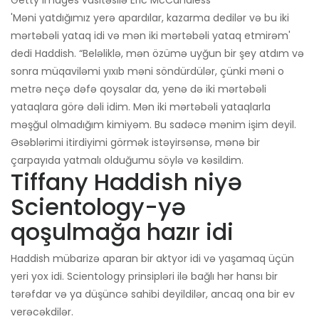
Getty Images vasitəsilə Eric McCandless
'Məni yatdığımız yerə apardılar, kazarma dedilər və bu iki
mərtəbəli yataq idi və mən iki mərtəbəli yataq etmirəm'
dedi Haddish. “Beləliklə, mən özümə uyğun bir şey atdım və
sonra müqaviləmi yıxıb məni söndürdülər, çünki məni o
metrə neçə dəfə qoysalar da, yenə də iki mərtəbəli
yataqlara görə dəli idim. Mən iki mərtəbəli yataqlarla
məşğul olmadığım kimiyəm. Bu sadəcə mənim işim deyil.
Əsəblərimi itirdiyimi görmək istəyirsənsə, mənə bir
çarpayıda yatmalı olduğumu söylə və kəsildim.
Tiffany Haddish niyə
Scientology-yə
qoşulmağa hazır idi
Haddish mübarizə aparan bir aktyor idi və yaşamaq üçün
yeri yox idi. Scientology prinsipləri ilə bağlı hər hansı bir
tərəfdar və ya düşüncə sahibi deyildilər, ancaq ona bir ev
verəcəkdilər.