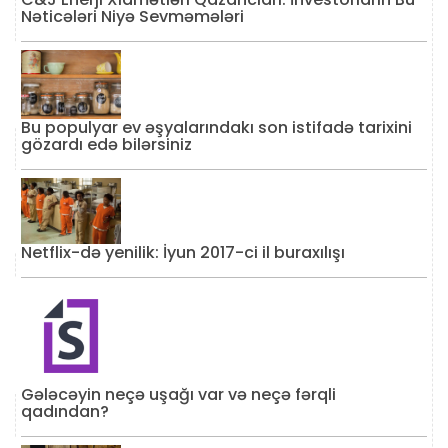
Nəticələri Niyə Sevməmələri
Bu populyar ev əşyalarındakı son istifadə tarixini
gözardı edə bilərsiniz
Netflix-də yenilik: İyun 2017-ci il buraxılışı
Gələcəyin neçə uşağı var və neçə fərqli
qadından?