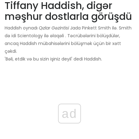
Tiffany Haddish, digər
məşhur dostlarla görüşdü
Haddish oynadı
Qızlar Gəzintisi
Jada Pinkett Smith ilə. Smith
də idi Scientology ilə əlaqəli . Təcrübələrini bölüşdülər,
ancaq Haddish mübahisələrini bölüşmək üçün bir xətt
çəkdi.
'Bəli, etdik və bu sizin işiniz deyil' dedi Haddish.
ad