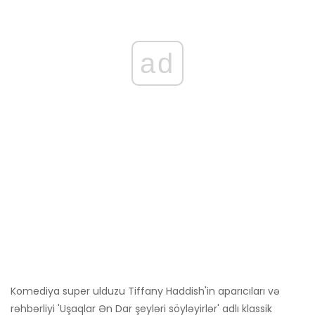
ad
Komediya super ulduzu Tiffany Haddish'in aparıcıları və
rəhbərliyi 'Uşaqlar Ən Dar şeyləri söyləyirlər' adlı klassik