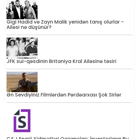
Gigi Hadid və Zayn Malik yenidən tanış olurlar -
Ailəsi nə düşünür?
JFK sui-qəsdinin Britaniya Kral Ailəsinə təsiri
Ən Sevdiyiniz Filmlərdən Pərdəarxası Şok Sirlər
C&J Enerji Xidmətləri Qazancları: İnvestorların Bu