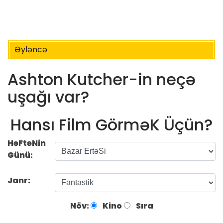
Əyləncə
Ashton Kutcher-in neçə
uşağı var?
Hansı Film GörməK Üçün?
HəFtəNin
Günü:
Janr:
Növ:
Kino
Sıra