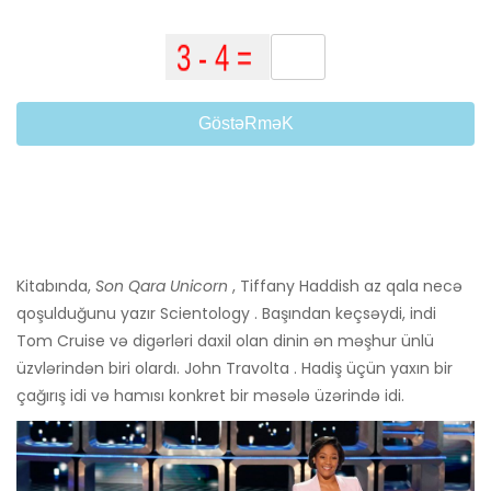
GöstəRməK
Kitabında,
Son Qara Unicorn
, Tiffany Haddish az qala necə
qoşulduğunu yazır Scientology . Başından keçsəydi, indi
Tom Cruise və digərləri daxil olan dinin ən məşhur ünlü
üzvlərindən biri olardı. John Travolta . Hadiş üçün yaxın bir
çağırış idi və hamısı konkret bir məsələ üzərində idi.