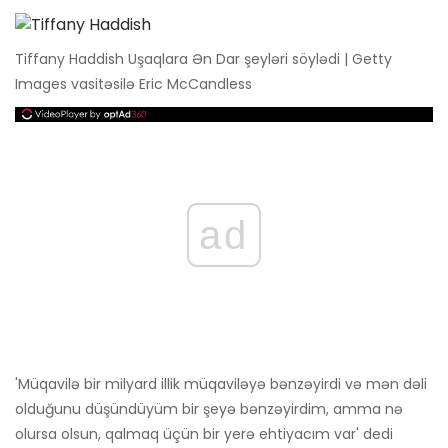
Tiffany Haddish Uşaqlara Ən Dar şeyləri söylədi | Getty
Images vasitəsilə Eric McCandless
ad
'Müqavilə bir milyard illik müqaviləyə bənzəyirdi və mən dəli
olduğunu düşündüyüm bir şeyə bənzəyirdim, amma nə
olursa olsun, qalmaq üçün bir yerə ehtiyacım var' dedi