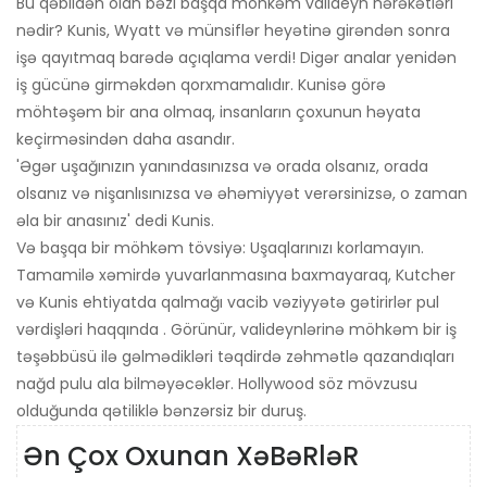
Bu qəbildən olan bəzi başqa möhkəm valideyn hərəkətləri
nədir? Kunis, Wyatt və münsiflər heyətinə girəndən sonra
işə qayıtmaq barədə açıqlama verdi! Digər analar yenidən
iş gücünə girməkdən qorxmamalıdır. Kunisə görə
möhtəşəm bir ana olmaq, insanların çoxunun həyata
keçirməsindən daha asandır.
'Əgər uşağınızın yanındasınızsa və orada olsanız, orada
olsanız və nişanlısınızsa və əhəmiyyət verərsinizsə, o zaman
əla bir anasınız' dedi Kunis.
Və başqa bir möhkəm tövsiyə: Uşaqlarınızı korlamayın.
Tamamilə xəmirdə yuvarlanmasına baxmayaraq, Kutcher
və Kunis ehtiyatda qalmağı vacib vəziyyətə gətirirlər pul
vərdişləri haqqında . Görünür, valideynlərinə möhkəm bir iş
təşəbbüsü ilə gəlmədikləri təqdirdə zəhmətlə qazandıqları
nağd pulu ala bilməyəcəklər. Hollywood söz mövzusu
olduğunda qətiliklə bənzərsiz bir duruş.
Ən Çox Oxunan XəBəRləR