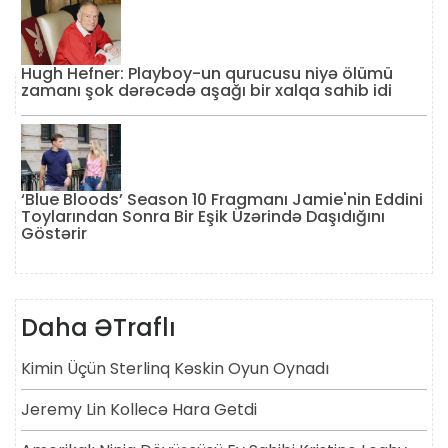
Hugh Hefner: Playboy-un qurucusu niyə ölümü
zamanı şok dərəcədə aşağı bir xalqa sahib idi
‘Blue Bloods’ Season 10 Fragmanı Jamie'nin Eddini
Toylarından Sonra Bir Eşik Üzərində Daşıdığını
Göstərir
Daha ƏTraflı
Kimin Üçün Sterlinq Kəskin Oyun Oynadı
Jeremy Lin Kollecə Hara Getdi