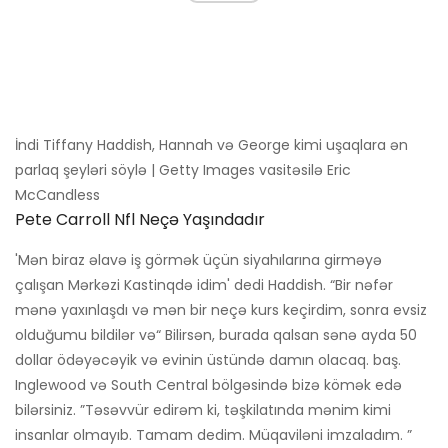
İndi Tiffany Haddish, Hannah və George kimi uşaqlara ən
parlaq şeyləri söylə | Getty Images vasitəsilə Eric
McCandless
Pete Carroll Nfl Neçə Yaşındadır
'Mən biraz əlavə iş görmək üçün siyahılarına girməyə
çalışan Mərkəzi Kastinqdə idim' dedi Haddish. “Bir nəfər
mənə yaxınlaşdı və mən bir neçə kurs keçirdim, sonra evsiz
olduğumu bildilər və“ Bilirsən, burada qalsan sənə ayda 50
dollar ödəyəcəyik və evinin üstündə damın olacaq. baş.
Inglewood və South Central bölgəsində bizə kömək edə
bilərsiniz. ”Təsəvvür edirəm ki, təşkilatında mənim kimi
insanlar olmayıb. Tamam dedim. Müqaviləni imzaladım. ”