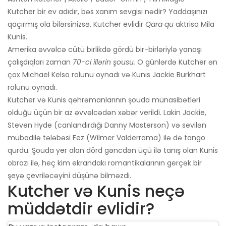
Kutcher bir ev adıdır, bəs xanım sevgisi nədir? Yaddaşınızı
qaçırmış ola bilərsinizsə, Kutcher evlidir
Qara qu
aktrisa Mila
Kunis.
Amerika əvvəlcə cütü birlikdə gördü bir-birləriylə yanaşı
çalışdıqları zaman
70-ci illərin şousu.
O günlərdə Kutcher ən
çox Michael Kelso rolunu oynadı və Kunis Jackie Burkhart
rolunu oynadı.
Kutcher və Kunis qəhrəmanlarının şouda münasibətləri
olduğu üçün bir az əvvəlcədən xəbər verildi. Lakin Jackie,
Steven Hyde (canlandırdığı Danny Masterson) və sevilən
mübadilə tələbəsi Fez (Wilmer Valderrama) ilə də tango
qurdu. Şouda yer alan dörd gəncdən üçü ilə tanış olan Kunis
obrazı ilə, heç kim ekrandakı romantikalarının gerçək bir
şeyə çevriləcəyini düşünə bilməzdi.
Kutcher və Kunis neçə
müddətdir evlidir?